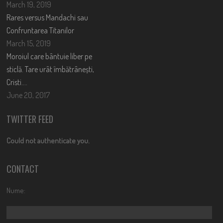
March 19, 2019
Rares versus Mandachi sau
Confruntarea Titanilor
March 15, 2019
Moroiul care bântuie liber pe
sticlă. Tare urât îmbătrânești,
Cristi….
June 20, 2017
TWITTER FEED
Could not authenticate you.
CONTACT
Nume: