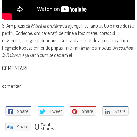
3. Am prezis că
Mitică la brutărie
va ajunge hitul anului. Cu părere de rău
pentru Corleone, om care față de mine a fost mereu corect și
cuviincios, am greșit doar anul. Cu riscul asumat de a-mi atrage toate
flegmele Robespierrilor de pripas, mie-mi rămâne simpatic
Oracolul de
la Bălcești
, așa șarlă cum se declară el.
COMENTARII
comentarii
Share
Tweet
Share
Share
0
Total
Share
Shares