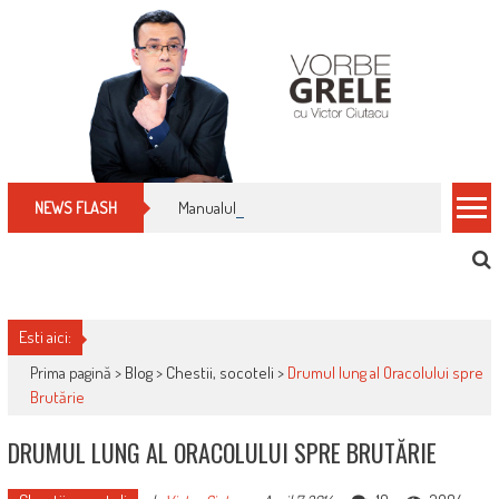
Skip
to
content
Manualul micului cititor de facturi: nu plăti nimic 
NEWS FLASH
Esti aici:
Prima pagină >
Blog
>
Chestii, socoteli
>
Drumul lung al Oracolului spre
Brutărie
DRUMUL LUNG AL ORACOLULUI SPRE BRUTĂRIE