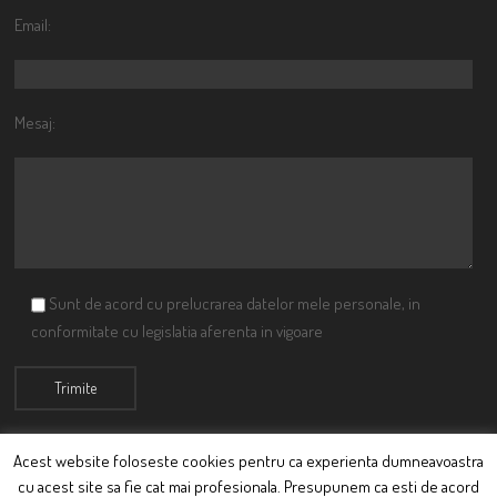
Email:
Mesaj:
Sunt de acord cu prelucrarea datelor mele personale, in
conformitate cu legislatia aferenta in vigoare
Acest website foloseste cookies pentru ca experienta dumneavoastra
cu acest site sa fie cat mai profesionala. Presupunem ca esti de acord
© Ciutacu 2015 Parte a Imperiului Ciutacesc.