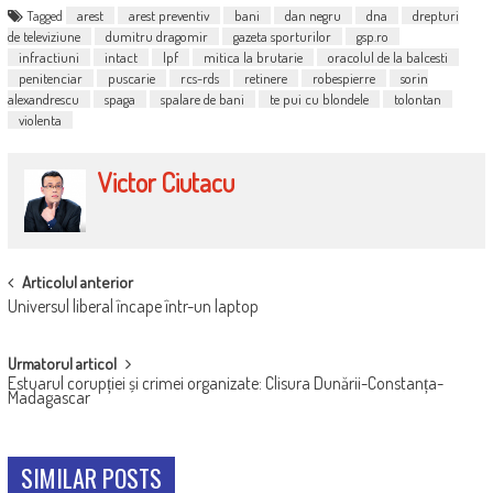
Tagged
arest
arest preventiv
bani
dan negru
dna
drepturi
de televiziune
dumitru dragomir
gazeta sporturilor
gsp.ro
infractiuni
intact
lpf
mitica la brutarie
oracolul de la balcesti
penitenciar
puscarie
rcs-rds
retinere
robespierre
sorin
alexandrescu
spaga
spalare de bani
te pui cu blondele
tolontan
violenta
Victor Ciutacu
POST
Articolul anterior
Universul liberal încape într-un laptop
NAVIGATION
Urmatorul articol
Estuarul corupției și crimei organizate: Clisura Dunării-Constanța-
Madagascar
SIMILAR POSTS