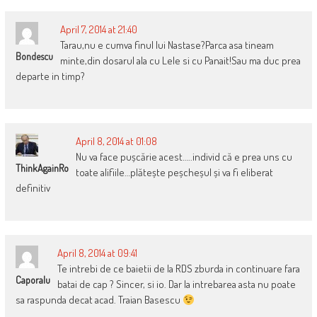
April 7, 2014 at 21:40
Tarau,nu e cumva finul lui Nastase?Parca asa tineam
Bondescu
minte,din dosarul ala cu Lele si cu Panait!Sau ma duc prea
departe in timp?
April 8, 2014 at 01:08
Nu va face pușcărie acest…..individ că e prea uns cu
ThinkAgainRo
toate alifiile…plătește peșcheșul și va fi eliberat
definitiv
April 8, 2014 at 09:41
Te intrebi de ce baietii de la RDS zburda in continuare fara
Caporalu
batai de cap ? Sincer, si io. Dar la intrebarea asta nu poate
sa raspunda decat acad. Traian Basescu