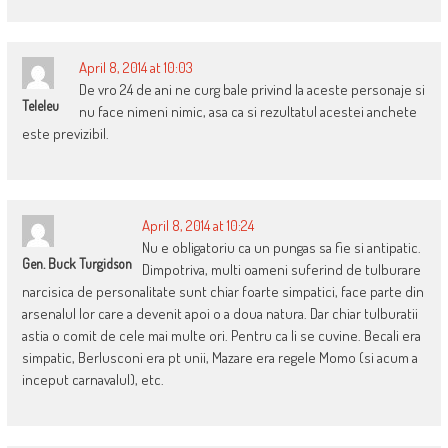
April 8, 2014 at 10:03
De vro 24 de ani ne curg bale privind la aceste personaje si
Teleleu
nu face nimeni nimic, asa ca si rezultatul acestei anchete
este previzibil.
April 8, 2014 at 10:24
Nu e obligatoriu ca un pungas sa fie si antipatic.
Gen. Buck Turgidson
Dimpotriva, multi oameni suferind de tulburare
narcisica de personalitate sunt chiar foarte simpatici, face parte din
arsenalul lor care a devenit apoi o a doua natura. Dar chiar tulburatii
astia o comit de cele mai multe ori. Pentru ca li se cuvine. Becali era
simpatic, Berlusconi era pt unii, Mazare era regele Momo (si acum a
inceput carnavalul), etc.