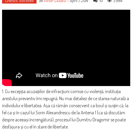
Chestii, socoteli
10
2984
de
Victor Ciutacu
-
April 7, 2014
1. Cu excepția acuzațiilor de infracțiuni comise cu violență, instituția
arestului preventiv îmi repugnă. Nu mai detaliez de ce starea naturală a
individului e libertatea. Așa că rămân consecvent ca boul și susțin că, la
fel ca și în cazul lui Sorin Alexandrescu de la Antena 1 (ca să discutăm
despre aceeași încrengătură), procesul lui Dumitru Dragomir se poate
desfășura și cu el în stare de libertate.