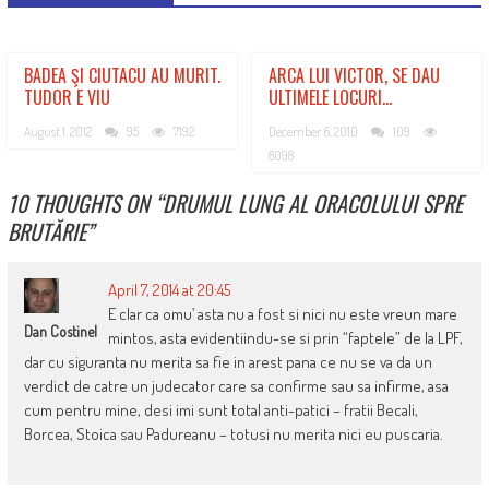
BADEA ŞI CIUTACU AU MURIT.
ARCA LUI VICTOR, SE DAU
TUDOR E VIU
ULTIMELE LOCURI…
August 1, 2012
95
7192
December 6, 2010
109
8098
10 THOUGHTS ON “
DRUMUL LUNG AL ORACOLULUI SPRE
BRUTĂRIE
”
April 7, 2014 at 20:45
E clar ca omu’ asta nu a fost si nici nu este vreun mare
Dan Costinel
mintos, asta evidentiindu-se si prin “faptele” de la LPF,
dar cu siguranta nu merita sa fie in arest pana ce nu se va da un
verdict de catre un judecator care sa confirme sau sa infirme, asa
cum pentru mine, desi imi sunt total anti-patici – fratii Becali,
Borcea, Stoica sau Padureanu – totusi nu merita nici eu puscaria.