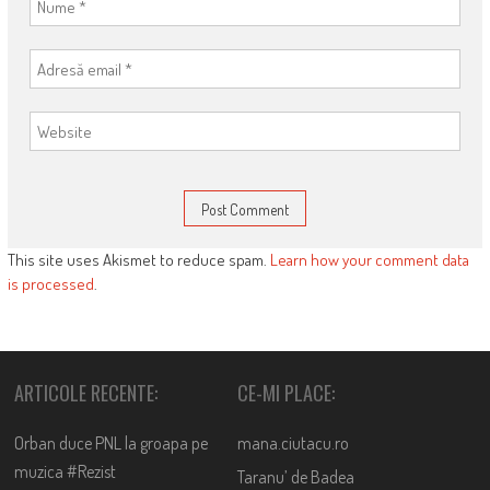
This site uses Akismet to reduce spam.
Learn how your comment data
is processed
.
ARTICOLE RECENTE:
CE-MI PLACE:
Orban duce PNL la groapa pe
mana.ciutacu.ro
muzica #Rezist
Taranu’ de Badea