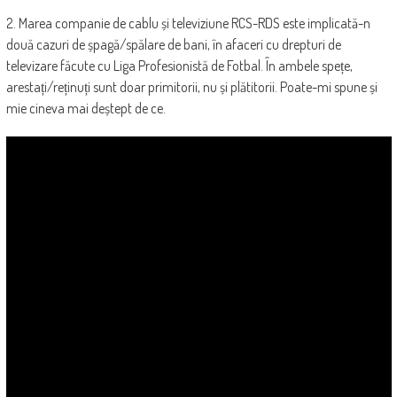
2. Marea companie de cablu și televiziune RCS-RDS este implicată-n
două cazuri de șpagă/spălare de bani, în afaceri cu drepturi de
televizare făcute cu Liga Profesionistă de Fotbal. În ambele spețe,
arestați/reținuți sunt doar primitorii, nu și plătitorii. Poate-mi spune și
mie cineva mai deștept de ce.