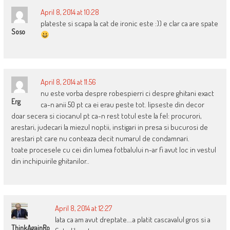
April 8, 2014 at 10:28
plateste si scapa la cat de ironic este :)) e clar ca are spate
Soso
April 8, 2014 at 11:56
nu este vorba despre robespierri ci despre ghitani exact
Erg
ca-n anii 50 pt ca ei erau peste tot. lipseste din decor
doar secera si ciocanul pt ca-n rest totul este la fel: procurori,
arestari, judecari la miezul noptii, instigari in presa si bucurosi de
arestari pt care nu conteaza decit numarul de condamnari.
toate procesele cu cei din lumea fotbalului n-ar fi avut loc in vestul
din inchipuirile ghitanilor..
April 8, 2014 at 12:27
Iata ca am avut dreptate….a platit cascavalul gros si a
ThinkAgainRo