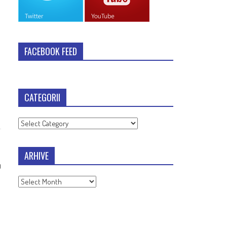
FACEBOOK FEED
CATEGORII
Categorii
ARHIVE
9
Arhive