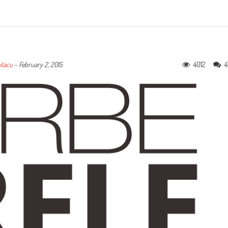
4012
4
utacu
-
February 2, 2015