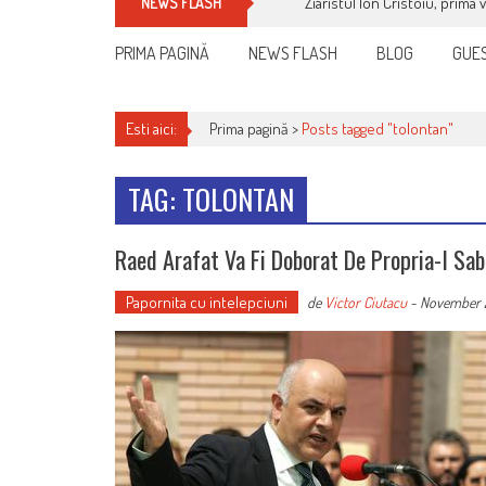
Ziaristul Ion Cristoiu, prima 
NEWS FLASH
PRIMA PAGINĂ
NEWS FLASH
BLOG
GUES
Esti aici:
Prima pagină >
Posts tagged "tolontan"
TAG: TOLONTAN
Raed Arafat Va Fi Doborat De Propria-I Sab
Papornita cu intelepciuni
de
Victor Ciutacu
-
November 2