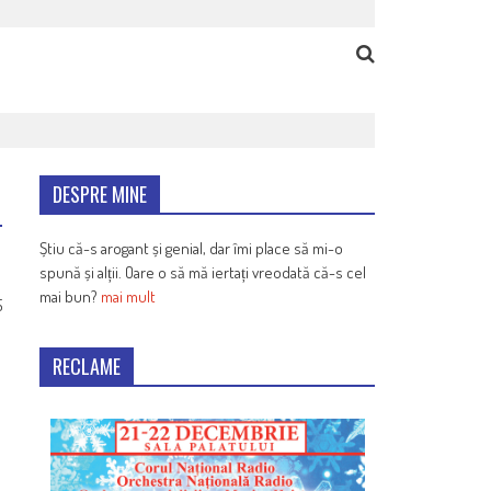
DESPRE MINE
Știu că-s arogant și genial, dar îmi place să mi-o
spună și alții. Oare o să mă iertați vreodată că-s cel
mai bun?
mai mult
5
RECLAME