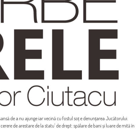
nsă de a nu ajunge iar vecină cu fostul soț e denunțarea Jucătorului.
rere de arestare de la statu' de drept: spălare de bani și luare de mită în