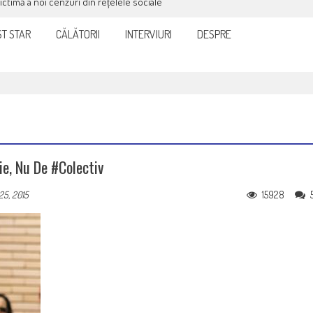
victimă a noi cenzuri din rețelele sociale
T STAR
CĂLĂTORII
INTERVIURI
DESPRE
ie, Nu De #Colectiv
15928
5, 2015