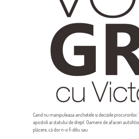
Cand nu manipuleaza anchetele si deciziile procurorilor, T
apostoli ai statului de drept. Oamenii de afaceri autohton
plăcere, că dor n-o fi diliu sau