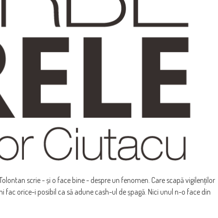
olontan scrie - și o face bine - despre un fenomen. Care scapă vigilenților
i fac orice-i posibil ca să adune cash-ul de șpagă. Nici unul n-o face din