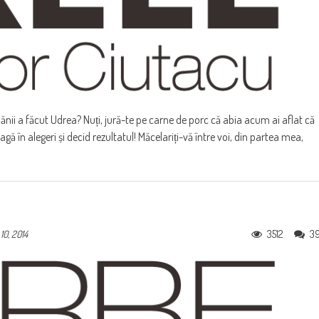
lănii a făcut Udrea? Nuți, jură-te pe carne de porc că abia acum ai aflat că
gă în alegeri și decid rezultatul! Măcelariți-vă între voi, din partea mea,
3512
3
10, 2014