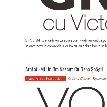
DNA și SRI, să muriți voi că abia acum v-ați lamurit ce go
se arestează la comanda si că băieții cu ochi albaștri se ba
Arătați-Mi Un Om Născut Cu Gena Șpăgii
Papornita cu intelepciuni
de
Victor Ciutacu
-
September 