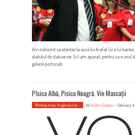
Am indraznit sa atentez la aura lui Arafat (si a lui Isare
statutul de statuie vie. Si l-am aparat, pentru ca e unul d
golanii portocalii
PIsica Albă, Pisica Neagră. Vin Mascații
Mintea mea, în gândul ei...
de
Victor Ciutacu
-
February 4,