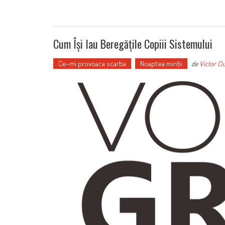
Cum Își Iau Beregățile Copiii Sistemului
Ce-mi provoaca scarba
Noaptea minţii
de
Victor Ci