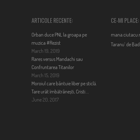
ARTICOLE RECENTE:
CE-MI PLACE:
Orban duce PNL la groapa pe
mana.ciutacu.
muzica #Rezist
Taranu’ de Ba
March 19, 2019
Rares versus Mandachi sau
Confruntarea Titanilor
March 15, 2019
Moroiul care bântuie liber pe sticlă.
Tare urât îmbătrânești, Cristi….
June 20, 2017