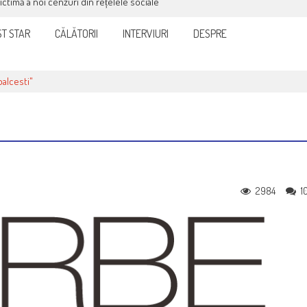
victimă a noi cenzuri din rețelele sociale
T STAR
CĂLĂTORII
INTERVIURI
DESPRE
balcesti"
2984
1