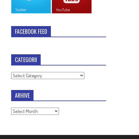
FACEBOOK FEED
CATEGORII
Categorii
ARHIVE
Arhive