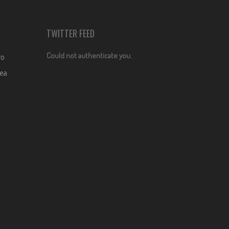
TWITTER FEED
Could not authenticate you.
ro
dea