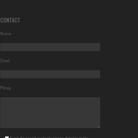
CONTACT
Nume:
Email:
Mesaj:
Sunt de acord cu prelucrarea datelor mele