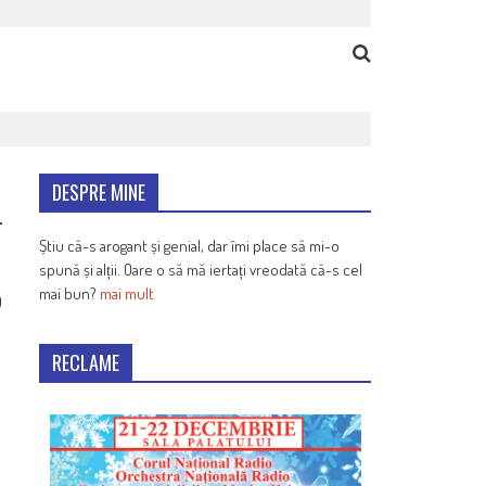
DESPRE MINE
Știu că-s arogant și genial, dar îmi place să mi-o
spună și alții. Oare o să mă iertați vreodată că-s cel
mai bun?
mai mult
0
RECLAME