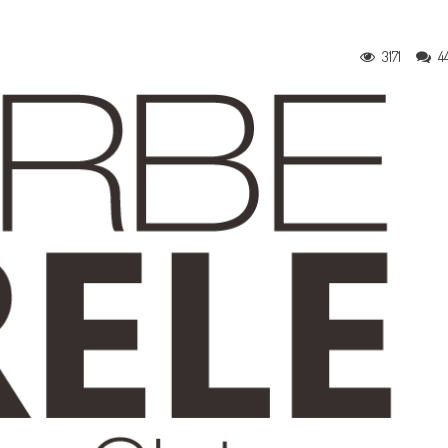
3171
4