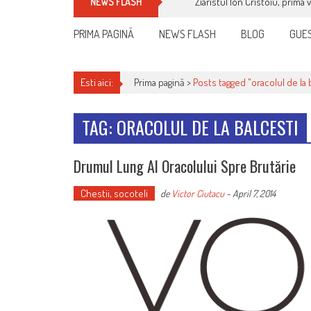
Ziaristul Ion Cristoiu, prima 
NEWS FLASH
PRIMA PAGINĂ
NEWS FLASH
BLOG
GUES
Esti aici:
Prima pagină >
Posts tagged "oracolul de la 
TAG: ORACOLUL DE LA BALCESTI
Drumul Lung Al Oracolului Spre Brutărie
Chestii, socoteli
de
Victor Ciutacu
-
April 7, 2014