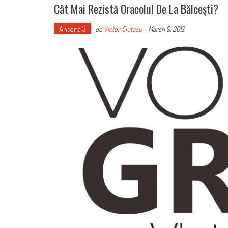
Cât Mai Rezistă Oracolul De La Bălceşti?
Antena 3
de
Victor Ciutacu
-
March 9, 2012