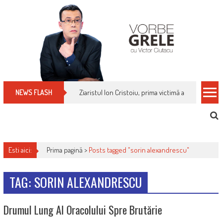
Skip
to
content
Ziaristul Ion Cristoiu, prima victimă a noi cenzuri 
NEWS FLASH
Esti aici:
Prima pagină >
Posts tagged "sorin alexandrescu"
TAG: SORIN ALEXANDRESCU
Drumul Lung Al Oracolului Spre Brutărie