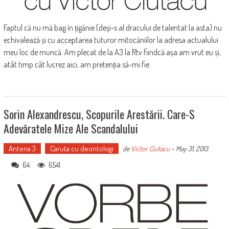
Faptul că nu mă bag în țigănie (deşi-s al dracului de talentat la asta) nu
echivalează și cu acceptarea tuturor mitocăniilor la adresa actualului
meu loc de muncă. Am plecat de la A3 la Rtv fiindcă așa am vrut eu și,
atât timp cât lucrez aici, am pretenția să-mi fie
Sorin Alexandrescu, Scopurile Arestării. Care-S
Adevăratele Mize Ale Scandalului
Antena 3
Caruta cu deontologi
de
Victor Ciutacu
-
May 31, 2013
64
6541