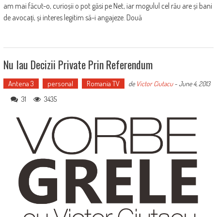
am mai făcut-o, curioșii o pot găsi pe Net, iar mogulul cel rău are și bani
de avocați, și interes legitim să-i angajeze. Două
Nu Iau Decizii Private Prin Referendum
Antena 3
personal
Romania TV
de
Victor Ciutacu
-
June 4, 2013
31
3435