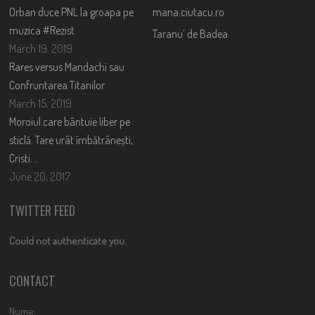
Orban duce PNL la groapa pe
mana.ciutacu.ro
muzica #Rezist
Taranu’ de Badea
March 19, 2019
Rares versus Mandachi sau
Confruntarea Titanilor
March 15, 2019
Moroiul care bântuie liber pe
sticlă. Tare urât îmbătrânești,
Cristi….
June 20, 2017
TWITTER FEED
Could not authenticate you.
CONTACT
Nume: