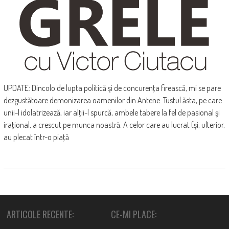
UPDATE: Dincolo de lupta politică şi de concurenţa firească, mi se pare
dezgustătoare demonizarea oamenilor din Antene. Tustul ăsta, pe care
unii-l idolatrizează, iar alţii-l spurcă, ambele tabere la fel de pasional şi
iraţional, a crescut pe munca noastră. A celor care au lucrat (şi, ulterior,
au plecat într-o piaţă
ARTICOLE RECENTE:
CE-MI PLACE: