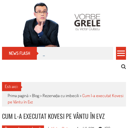
Skip
to
content
Cum îți schimbi, rapid, gratuit și eficient, furniz
NEWS FLASH
Esti aici:
Prima pagină >
Blog
>
Rezervaţia cu imbecili
>
Cum l-a executat Kovesi
pe Vântu în Evz
CUM L-A EXECUTAT KOVESI PE VÂNTU ÎN EVZ