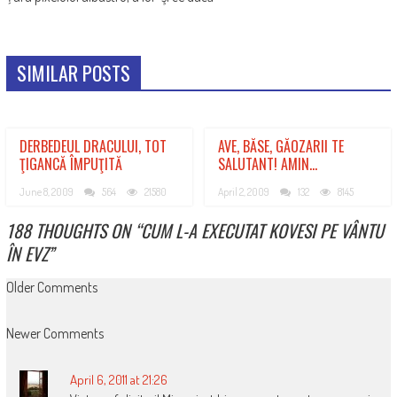
SIMILAR POSTS
DERBEDEUL DRACULUI, TOT
AVE, BĂSE, GĂOZARII TE
ŢIGANCĂ ÎMPUŢITĂ
SALUTANT! AMIN…
June 8, 2009
564
21580
April 2, 2009
132
8145
188 THOUGHTS ON “
CUM L-A EXECUTAT KOVESI PE VÂNTU
ÎN EVZ
”
COMMENT
Older Comments
NAVIGATION
Newer Comments
April 6, 2011 at 21:26