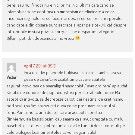
penal sau nu. fiindca nu e nici prima, nici ultima oara cand se
intampla asta. se confirma
un mecanism
de eliminare a celor
incomozi regimului. si se face, mai des, in cursul urmaririi penale,
cand datele din dosare sunt secrete si apar pe site-uri. cat despre
intruziunile in viata privata, sorry, aici ne despartim categoric.
@Rani: pot, dar, deocamdata, nu vreau
April 7, 2011 at 09:31
Inca una din pirandele bulibasei isi da in stamba,fara sa-i
Victor
pese de ceva/cineva,atat timp cat are spatele
asigurat.Intr-o tara de mamaligari masochisti,”javra ordinara” aplaudat
/adulat de cohorte de pupincuristi isi permite absolut orice.Ma
astept ca intr-o zi, sa decreteze ca toti cei neatinsi de cretinismul
portocaliu,sa fim spanzurati dupa ce ne procuram sapunul si
funia.Pun pariu ca ar fi destui care ar accepta conditia.
Din viermuiala basistilor,imi dau seama ca ai avut dreptate cu mailul
baschetbalistei(nu-i pot recunoaste alte functii,decat cel mult pe
cele biologice),dar bineinteles ca vor nega,in stilul