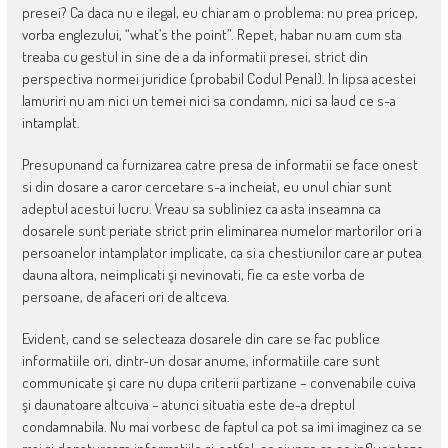
presei? Ca daca nu e ilegal, eu chiar am o problema: nu prea pricep,
vorba englezului, “what’s the point”. Repet, habar nu am cum sta
treaba cu gestul in sine de a da informatii presei, strict din
perspectiva normei juridice (probabil Codul Penal). In lipsa acestei
lamuriri nu am nici un temei nici sa condamn, nici sa laud ce s-a
intamplat.
Presupunand ca furnizarea catre presa de informatii se face onest
si din dosare a caror cercetare s-a incheiat, eu unul chiar sunt
adeptul acestui lucru. Vreau sa subliniez ca asta inseamna ca
dosarele sunt periate strict prin eliminarea numelor martorilor ori a
persoanelor intamplator implicate, ca si a chestiunilor care ar putea
dauna altora, neimplicati şi nevinovati, fie ca este vorba de
persoane, de afaceri ori de altceva.
Evident, cand se selecteaza dosarele din care se fac publice
informatiile ori, dintr-un dosar anume, informatiile care sunt
communicate şi care nu dupa criterii partizane – convenabile cuiva
şi daunatoare altcuiva – atunci situatia este de-a dreptul
condamnabila. Nu mai vorbesc de faptul ca pot sa imi imaginez ca se