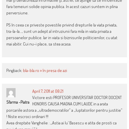
mai şi denatureaza informatiile şi, astfel, se ajunge sa se influenteze
fara temeiuri solide opinia publica. In acest cazuri suntem in plina
perversiune.
PS In ceea ce priveste povestile privind drepturile la viata privata,
tra-la-la…, sunt un adept al intruziunii fara mila in viata privata a
persoanelor publice. Iar in viata si biznisurile politicienilor, cu atat
mai abitir. Cui nu-i place, sa stea acasa.
Pingback:
bla-bla.ro » In presa de azi
April 7, 2011 at 08:21
Victore esti PROFESOR UNIVERSITAR DOCTOR DOCENT
Sfarma -Piatra
HONORIS CAUSA MAGNA CUM LAUDE in a arata
porcariile astora a ,,ultrademocratilor” a ,,luptatorilor pentru justitie”
! Niste escroci ordinari !!!
Avea dreptate Vanghelie : ,,Astia ai lu’ Basescu e atita de prosti ca