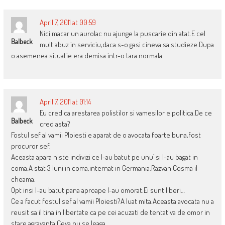
April 7, 2011 at 00:59
Nici macar un aurolac nu ajunge la puscarie din atat.E cel
Balbeck
mult abuz in serviciu,daca s-o gasi cineva sa studieze.Dupa
o asemenea situatie era demisa intr-o tara normala.
April 7, 2011 at 01:14
Eu cred ca arestarea polistilor si vamesilor e politica.De ce
Balbeck
cred asta?
Fostul sef al vamii Ploiesti e aparat de o avocata foarte buna,fost
procuror sef.
Aceasta apara niste indivizi ce l-au batut pe unu` si l-au bagat in
coma.A stat 3 luni in coma,internat in Germania.Razvan Cosma il
cheama.
Opt insi l-au batut pana aproape l-au omorat.Ei sunt liberi…
Ce a facut fostul sef al vamii Ploiesti?A luat mita.Aceasta avocata nu a
reusit sa il tina in libertate ca pe cei acuzati de tentativa de omor in
stare agravanta.Ceva nu se leaga…