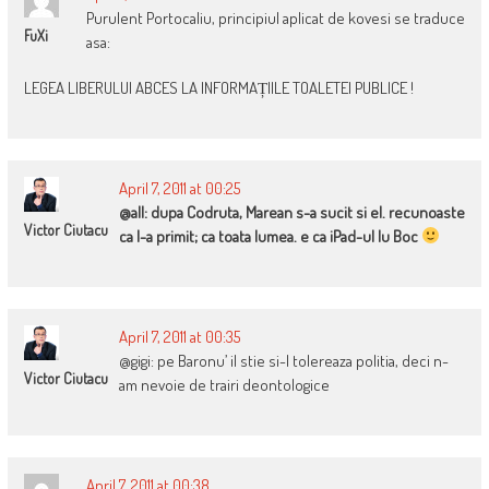
Purulent Portocaliu, principiul aplicat de kovesi se traduce
FuXi
asa:
LEGEA LIBERULUI ABCES LA INFORMAȚIILE TOALETEI PUBLICE !
April 7, 2011 at 00:25
@all: dupa Codruta, Marean s-a sucit si el. recunoaste
Victor Ciutacu
ca l-a primit; ca toata lumea. e ca iPad-ul lu Boc
April 7, 2011 at 00:35
@gigi: pe Baronu’ il stie si-l tolereaza politia, deci n-
Victor Ciutacu
am nevoie de trairi deontologice
April 7, 2011 at 00:38