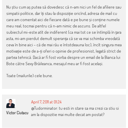
Nu știu cum aș putea să dovedesc că n-am nici un fel de afiliere sau
simpatii politice, dar îți stau la dispoziție oricînd, adresa de mail cu
care am comentat aici de fiecare dată e pe bune și conține numele
meu real, tocmai pentru că n-am nimic de ascuns. De altfel
subiectul mi-este atît de indiferent (ca mai tot ce se întîmplă în țara
asta, mi-am pierdut demult speranța că se va mai schimba vreodată
ceva în bine aici – că de mai rău e întotdeauna loc), încît singura mea
motivație este de a-ți oferi o opinie de profesionist, legată strict de
partea tehnică. Dacă ar fi fost vorba despre un email de la Bianca lui
Bote către Sexy Brăileanca, mesajul meu ar fi fost același.
Toate (mailurile) cele bune.
April 7, 2011 at 01:24
@Tudorminator: tu esti in stare sa ma crezi ca stiu si
Victor Ciutacu
am la dispozitie mai multe decat am postat?