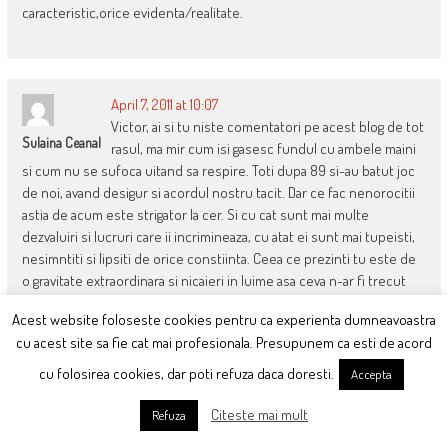
caracteristic,orice evidenta/realitate.
April 7, 2011 at 10:07
Victor, ai si tu niste comentatori pe acest blog de tot
Sulaina Ceanal
rasul, ma mir cum isi gasesc fundul cu ambele maini
si cum nu se sufoca uitand sa respire. Toti dupa 89 si-au batut joc
de noi, avand desigur si acordul nostru tacit. Dar ce fac nenorocitii
astia de acum este strigator la cer. Si cu cat sunt mai multe
dezvaluiri si lucruri care ii incrimineaza, cu atat ei sunt mai tupeisti,
nesimntiti si lipsiti de orice constiinta. Ceea ce prezinti tu este de
o gravitate extraordinara si nicaieri in luime asa ceva n-ar fi trecut
neobservat. Dar acum toti sunt cu Popa in gura, pe toti ii aia grija de
Acest website foloseste cookies pentru ca experienta dumneavoastra
razmerita dintre Vantu si Ghita, asta cand nu sunt 100% preocupati
cu acest site sa fie cat mai profesionala. Presupunem ca esti de acord
de Iri si Zavo.
cu folosirea cookies, dar poti refuza daca doresti.
Accepta
Citeste mai mult
Refuza
April 7, 2011 at 10:10