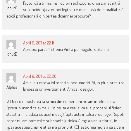
Faptul că a trimis mail cu un rechizitoriu unui ziarist întră
IonutZ
sub incidenţa vreunei legi sau e doar lipsă de moralitate /
etică profesională din partea doamnei procuror?
April 6, 2011 at 22:11
Apropo, parcă îl chema Vîntu pe mogulul eolian :p
IonutZ
April 6, 2011 at 22:20
Am si eu cateva intrebari si nedumeriri. Si, in plus, vreau sa
Alphas
lansez si un avertisment. Amical, desigur.
Q1) Nici din postarea ta si nici din comentarii nu am inteles daca
(presupunand ca e-mailul in cauza e real si ca ai si probabilul fisier
atasat trimis odata cu acel mesaj) fapta asta incalca vreo lege. Repet,
habar nu am care este substanta juridica / legala a acuzelor si, in
lipsa acesteia chiar evit sa ma pronunt. (Chestiunea morala sa zicem