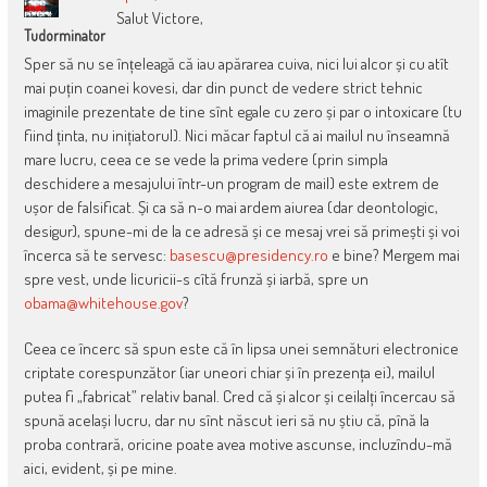
Salut Victore,
Tudorminator
Sper să nu se înțeleagă că iau apărarea cuiva, nici lui alcor și cu atît
mai puțin coanei kovesi, dar din punct de vedere strict tehnic
imaginile prezentate de tine sînt egale cu zero și par o intoxicare (tu
fiind ținta, nu inițiatorul). Nici măcar faptul că ai mailul nu înseamnă
mare lucru, ceea ce se vede la prima vedere (prin simpla
deschidere a mesajului într-un program de mail) este extrem de
ușor de falsificat. Și ca să n-o mai ardem aiurea (dar deontologic,
desigur), spune-mi de la ce adresă și ce mesaj vrei să primești și voi
încerca să te servesc:
basescu@presidency.ro
e bine? Mergem mai
spre vest, unde licuricii-s cîtă frunză și iarbă, spre un
obama@whitehouse.gov
?
Ceea ce încerc să spun este că în lipsa unei semnături electronice
criptate corespunzător (iar uneori chiar și în prezența ei), mailul
putea fi „fabricat” relativ banal. Cred că și alcor și ceilalți încercau să
spună același lucru, dar nu sînt născut ieri să nu știu că, pînă la
proba contrară, oricine poate avea motive ascunse, incluzîndu-mă
aici, evident, și pe mine.