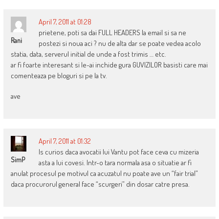
April 7, 2011 at 01:28
prietene, poti sa dai FULL HEADERS la email si sa ne
Rani
postezi si noua aci ? nu de alta dar se poate vedea acolo
statia, data, serverul initial de unde a fost trimis … etc.
ar fi foarte interesant si le-ai inchide gura GUVIZILOR basisti care mai
comenteaza pe bloguri si pe la tv.
ave
April 7, 2011 at 01:32
Is curios daca avocatii lui Vantu pot face ceva cu mizeria
SimP
asta a lui covesi. Intr-o tara normala asa o situatie ar fi
anulat procesul pe motivul ca acuzatul nu poate ave un “fair trial”
daca procurorul general face “scurgeri” din dosar catre presa.