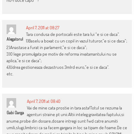
nu-i duce capu’ ” !
April 7, 2011 at 08:27
Tara condusa de portocalii este tara lui “e si ce daca”.
Alegatorul
1)Baselu a boxat cu un copil in vazul tuturor,”e si ce daca”;
2)Anastase a furat in parlament,”e si ce daca”;
3)O lege promulgata pe motiv de reforma invatamantului nu se
aplica,”e si ce daca”;
4)Udrea gestioneaza dezastruos 3mlrd euro,”e si ce daca”.
etc.
April 7, 2011 at 08:40
Vai de mine cata prostie in tara asta!Totul se rezuma la
Gabi Oarga
agenturi straine pt unii.Altii inteleg gravitatea faptului,si
anume,probe din dosare,dosare intregi sunt fwd catre anumiti
umili,slugi,limbrici ca sa facem gargara in loc sa tipam de foame.De ce