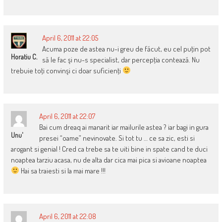
April 6, 2011 at 22:05
Acuma poze de astea nu-i greu de făcut, eu cel puţin pot
Horatiu C.
să le fac şi nu-s specialist, dar percepţia contează. Nu
trebuie toţi convinşi ci doar suficienţi
April 6, 2011 at 22:07
Bai cum dreaq ai manarit iar mailurile astea ? iar bagi in gura
Unu'
presei “oame” nevinovate. Si tot tu … ce sa zic, esti si
arogant si genial ! Cred ca trebe sa te uiti bine in spate cand te duci
noaptea tarziu acasa, nu de alta dar cica mai pica si avioane noaptea
Hai sa traiesti si la mai mare !!!
April 6, 2011 at 22:08