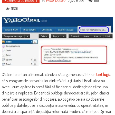
Rezervaţia cu imbecili
188
de
Victor Ciutacu
-
April 6, 2011
11601
Cătălin Tolontan a încercat, cândva, să argumenteze, într-un
text logic
,
că stenogramele convorbirilor dintre Vântu şi ziariştii Realitatea nu
aveau cum apărea în presă fără să fie date cu dedicaţie de către una
din părţile implicate. Evident că buldogii democraţiei cătuşelor, clasicii
beneficiari ai scurgerilor din dosare, au băgat-o pe aia cu dosarele
publice şi datele puse la dispoziţia mass-media, cu operativitate şi în
deplină transparenţă, de justiţia reformată. Evident că minţeau. Şi mai