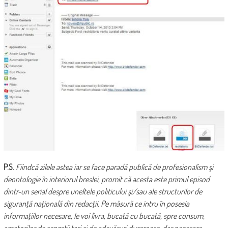
P.S.
Fiindcă zilele astea iar se face paradă publică de profesionalism şi
deontologie în interiorul breslei, promit că acesta este primul episod
dintr-un serial despre uneltele politicului şi/sau ale structurilor de
siguranţă naţională din redacţii. Pe măsură ce intru în posesia
informaţiilor necesare, le voi livra, bucată cu bucată, spre consum,