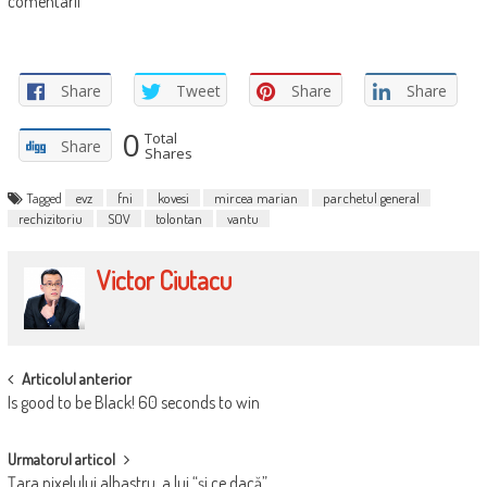
comentarii
Share
Tweet
Share
Share
0
Total
Share
Shares
Tagged
evz
fni
kovesi
mircea marian
parchetul general
rechizitoriu
SOV
tolontan
vantu
Victor Ciutacu
POST
Articolul anterior
Is good to be Black! 60 seconds to win
NAVIGATION
Urmatorul articol
Ţara pixelului albastru, a lui “şi ce dacă”