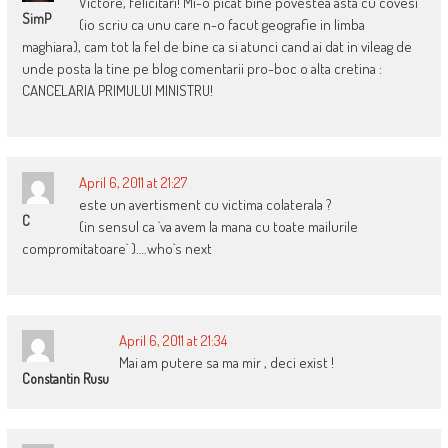
Victore, felicitari! Mi-o picat bine povestea asta cu covesi
SimP
(io scriu ca unu care n-o facut geografie in limba
maghiara), cam tot la fel de bine ca si atunci cand ai dat in vileag de
unde posta la tine pe blog comentarii pro-boc o alta cretina :
CANCELARIA PRIMULUI MINISTRU!
April 6, 2011 at 21:27
este un avertisment cu victima colaterala ?
C
(in sensul ca `va avem la mana cu toate mailurile
compromitatoare` )….who`s next
April 6, 2011 at 21:34
Mai am putere sa ma mir , deci exist !
Constantin Rusu