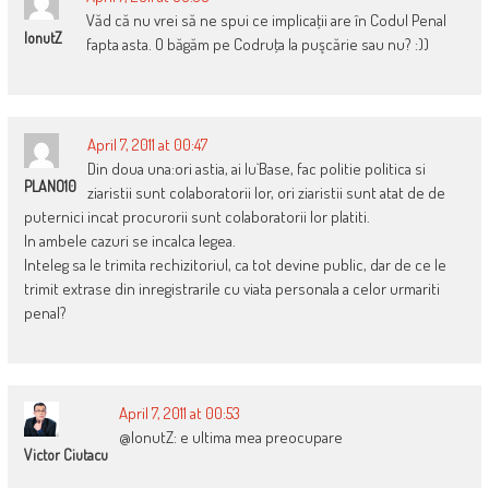
Văd că nu vrei să ne spui ce implicaţii are în Codul Penal
IonutZ
fapta asta. O băgăm pe Codruţa la puşcărie sau nu? :))
April 7, 2011 at 00:47
Din doua una:ori astia, ai lu`Base, fac politie politica si
PLANO10
ziaristii sunt colaboratorii lor, ori ziaristii sunt atat de de
puternici incat procurorii sunt colaboratorii lor platiti.
In ambele cazuri se incalca legea.
Inteleg sa le trimita rechizitoriul, ca tot devine public, dar de ce le
trimit extrase din inregistrarile cu viata personala a celor urmariti
penal?
April 7, 2011 at 00:53
@IonutZ: e ultima mea preocupare
Victor Ciutacu