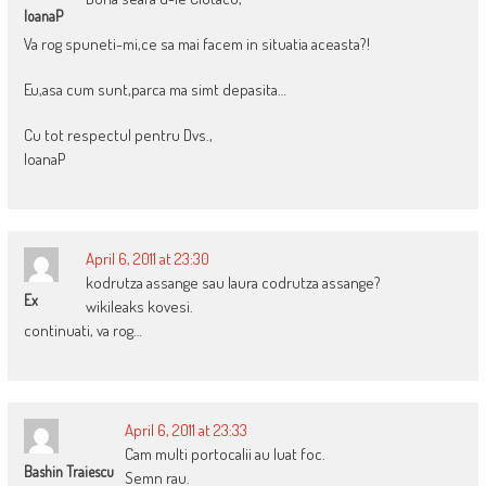
IoanaP
Va rog spuneti-mi,ce sa mai facem in situatia aceasta?!
Eu,asa cum sunt,parca ma simt depasita…
Cu tot respectul pentru Dvs.,
IoanaP
April 6, 2011 at 23:30
kodrutza assange sau laura codrutza assange?
Ex
wikileaks kovesi.
continuati, va rog…
April 6, 2011 at 23:33
Cam multi portocalii au luat foc.
Bashin Traiescu
Semn rau.