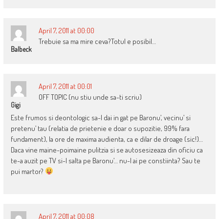
April 7, 2011 at 00:00
Trebuie sa ma mire ceva?Totul e posibil…
Balbeck
April 7, 2011 at 00:01
OFF TOPIC (nu stiu unde sa-ti scriu)
Gigi
Este frumos si deontologic sa-l dai in gat pe Baronu’, vecinu’ si
pretenu’ tau (relatia de prietenie e doar o supozitie, 99% fara
fundament), la ore de maxima audienta, ca e dilar de droage (sic!)…
Daca vine maine-poimaine pulitzia si se autosesizeaza din oficiu ca
te-a auzit pe TV si-l salta pe Baronu’… nu-l ai pe constiinta? Sau te
pui martor?
April 7, 2011 at 00:08