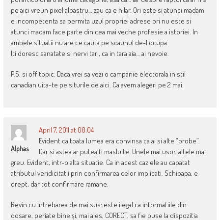
pe aici vreun pixel albastru… zau ca e hilar. Ori este si atunci madam
e incompetenta sa permita uzul propriei adrese ori nu este si
atunci madam face parte din cea mai veche profesie a istoriei. In
ambele situatii nu are ce cauta pe scaunul de-l ocupa.
Iti doresc sanatate si nervi tari, ca in tara aia… ai nevoie.
P.S. si off topic: Daca vrei sa vezi o campanie electorala in stil
canadian uita-te pe siturile de aici. Ca avem alegeri pe 2 mai.
April 7, 2011 at 08:04
Evident ca toata lumea era convinsa ca ai si alte “probe”.
Alphas
Dar si astea ar putea fi masluite. Unele mai usor, altele mai
greu. Evident, intr-o alta situatie. Ca in acest caz ele au capatat
atributul veridicitatii prin confirmarea celor implicati. Schioapa, e
drept, dar tot confirmare ramane.
Revin cu intrebarea de mai sus: este ilegal ca informatiile din
dosare, periate bine şi, mai ales, CORECT, sa fie puse la dispozitia