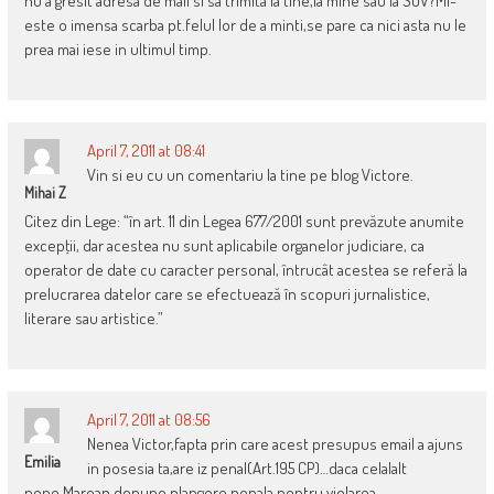
nu a gresit adresa de mail si sa trimita la tine,la mine sau la SOV?Mi-
este o imensa scarba pt.felul lor de a minti,se pare ca nici asta nu le
prea mai iese in ultimul timp.
April 7, 2011 at 08:41
Vin si eu cu un comentariu la tine pe blog Victore.
Mihai Z
Citez din Lege: “în art. 11 din Legea 677/2001 sunt prevăzute anumite
excepţii, dar acestea nu sunt aplicabile organelor judiciare, ca
operator de date cu caracter personal, întrucât acestea se referă la
prelucrarea datelor care se efectuează în scopuri jurnalistice,
literare sau artistice.”
April 7, 2011 at 08:56
Nenea Victor,fapta prin care acest presupus email a ajuns
Emilia
in posesia ta,are iz penal(Art.195 CP)…daca celalalt
nene,Marean depune plangere penala pentru violarea