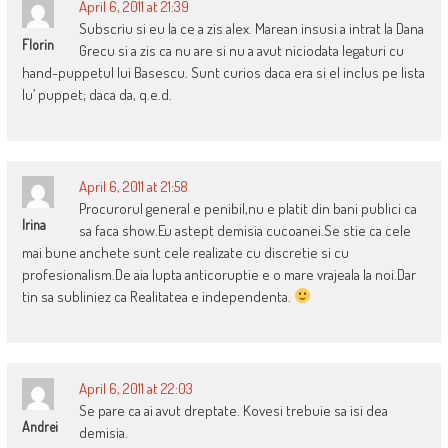
April 6, 2011 at 21:39
Subscriu si eu la ce a zis alex. Marean insusi a intrat la Dana
Florin
Grecu si a zis ca nu are si nu a avut niciodata legaturi cu
hand-puppetul lui Basescu. Sunt curios daca era si el inclus pe lista
lu’ puppet; daca da, q.e.d.
April 6, 2011 at 21:58
Procurorul general e penibil,nu e platit din bani publici ca
Irina
sa faca show.Eu astept demisia cucoanei.Se stie ca cele
mai bune anchete sunt cele realizate cu discretie si cu
profesionalism.De aia lupta anticoruptie e o mare vrajeala la noi.Dar
tin sa subliniez ca Realitatea e independenta.
April 6, 2011 at 22:03
Se pare ca ai avut dreptate. Kovesi trebuie sa isi dea
Andrei
demisia.