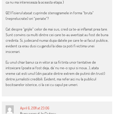
ca nu ma intereseaza la aceasta etapa.)
Q2) Fisierul atasat cuprinde stenogramele in forma “bruta”
(neprelucrate) ori “periate”?
Cat despre “grijile” celor de mai sus, cred ca te-ai inflamat prea tare.
Sunt convins ca multi dintre cei care te-au avertizat au fost de buna
credinta. Si, judecand numai dupa datele pe care le-ai facut publice,
evident ca erau dusi cu gandul la idea ca poti fi victima unei
inscenari.
Eu unul chiar banui ca in viitor ai sa fii tinta unor tentative de
intoxicare (poate ai fost deja, da’ nu ne-o spui si noua…), atata
vreme cat esti unul (din pacate dintre extrem de putinii din trust)
dintre jurnalistii credibili. Evident, ma refer aici nu la publicul
bocitoarelor isterice, ci la cei cu capul pe umeri.
April 6, 2011 at 23:06
Buna seara d-le Ciutacu,