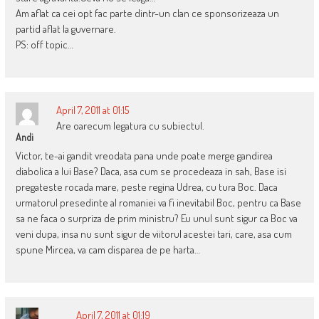
Am aflat ca cei opt fac parte dintr-un clan ce sponsorizeaza un
partid aflat la guvernare.
PS: off topic…
April 7, 2011 at 01:15
Are oarecum legatura cu subiectul.
Andi
Victor, te-ai gandit vreodata pana unde poate merge gandirea
diabolica a lui Base? Daca, asa cum se procedeaza in sah, Base isi
pregateste rocada mare, peste regina Udrea, cu tura Boc. Daca
urmatorul presedinte al romaniei va fi inevitabil Boc, pentru ca Base
sa ne faca o surpriza de prim ministru? Eu unul sunt sigur ca Boc va
veni dupa, insa nu sunt sigur de viitorul acestei tari, care, asa cum
spune Mircea, va cam disparea de pe harta…
April 7, 2011 at 01:19