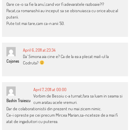
Oare ce-o sa fie la anu’,cand vor fi adevaratele razboaie?!?
Pacat,ca romanashii au inceput sa se obisnuiasca cu orice abuz al
puterii.
Pute tot mai tare,cam ca-n anii ’50.
April 6, 2011 at 23:34
Da’ Simona aia cine e? Ca de la ea a plecat mail-ul la
Cojones
Codruta?
April 7, 2011 at 00:00
Vorbim de Besoiu c-a turnat,fara sa luam in seama si
Bashin Traiescu
cum aratau acele vremuri.
Dar de colaborationistii din prezent nu mai zicem nimic.
Ce-i opreste pe cei precum Mircea Marian,sa-nceteze de a mai fi
atat de ingaduitori cu puterea.