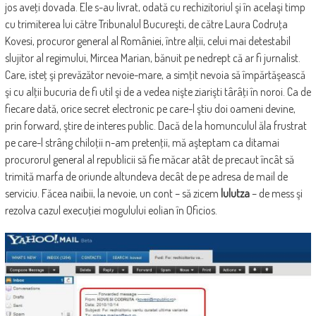
jos aveţi dovada. Ele s-au livrat, odată cu rechizitoriul şi în acelaşi timp
cu trimiterea lui către Tribunalul Bucureşti, de către Laura Codruţa
Kovesi, procuror general al României, între alţii, celui mai detestabil
slujitor al regimului, Mircea Marian, bănuit pe nedrept că ar fi jurnalist.
Care, isteţ şi prevăzător nevoie-mare, a simţit nevoia să împărtăşească
şi cu alţii bucuria de fi util şi de a vedea nişte ziarişti târâţi în noroi. Ca de
fiecare dată, orice secret electronic pe care-l ştiu doi oameni devine,
prin forward, ştire de interes public. Dacă de la homunculul ăla frustrat
pe care-l strâng chiloţii n-am pretenţii, mă aşteptam ca ditamai
procurorul general al republicii să fie măcar atât de precaut încât să
trimită marfa de oriunde altundeva decât de pe adresa de mail de
serviciu. Făcea naibii, la nevoie, un cont – să zicem
lulutza
– de mess şi
rezolva cazul execuţiei mogulului eolian în Oficios.