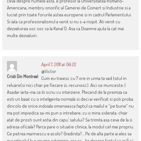
ceva despre numele asta, e profesor la Universitatea Romano-
Americana, membru onorific al Camerei de Comert si Industrie si a
lucrat prin toate forurile astea europene si in cadrul Parlamentului.
Si iata ca profesionalismul a venit si nu s-a risipit. Ati venit cu
dezvaluirea soc soc ca la Kanal D. Asa ca Doamne ajuta la cat mai
multe dezvaluiri.
April 7, 2011 at 06:22
@Victor
Cristi Din Montreal
Cum eu traiesc cu 7 ore in urma ta vad totul in
reluare(si nici chiar pe fiecare zi, recunosc). Aici se munceste:)
Asadar iarta-ma ca iti scriu cu intarziere. Plecand de la premiza ca
esti un baiat cu o inteligenta normala si deci ai verificat si poti proba
dincolo de orice indoiala omeneasca faptul ca mailul e “pe bune” nu
ma pot impiedica sa-mi pun o intrebare; cu o mina siderata: chiar
atat de prosti sunt astia din capu’ satului? Sa trimita asa ceva de la o
adresa oficiala? Parca pare o situatie clinica, la modul cel mai propriu.
Ce petrea marinescu e acolo? Gradinita?… Pe de alta parte ai ales sa
pui articolul la o anume categorie, asa ca… Iar despre faptul ca ar fi si