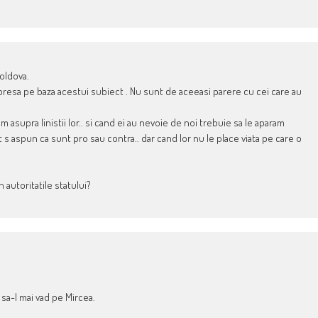
oldova.
e presa pe baza acestui subiect . Nu sunt de aceeasi parere cu cei care au
m asupra linistii lor.. si cand ei au nevoie de noi trebuie sa le aparam
 s aspun ca sunt pro sau contra.. dar cand lor nu le place viata pe care o
 autoritatile statului?
sa-l mai vad pe Mircea.