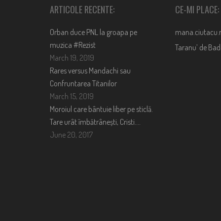
ARTICOLE RECENTE:
CE-MI PLACE:
Orban duce PNL la groapa pe
mana.ciutacu.
muzica #Rezist
Taranu’ de Ba
March 19, 2019
Rares versus Mandachi sau
Confruntarea Titanilor
March 15, 2019
Moroiul care bântuie liber pe sticlă.
Tare urât îmbătrânești, Cristi….
June 20, 2017