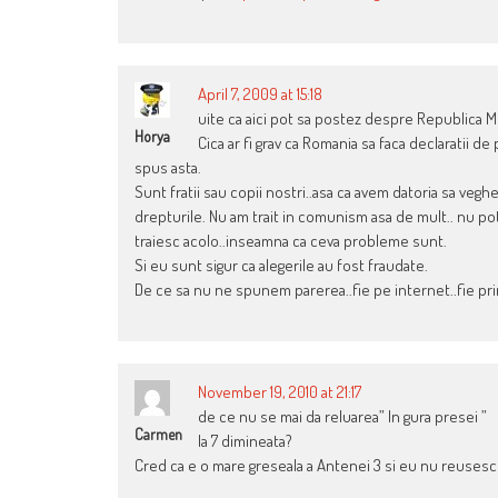
April 7, 2009 at 15:18
uite ca aici pot sa postez despre Republica M
Horya
Cica ar fi grav ca Romania sa faca declaratii d
spus asta.
Sunt fratii sau copii nostri..asa ca avem datoria sa veghe
drepturile. Nu am trait in comunism asa de mult.. nu pot
traiesc acolo..inseamna ca ceva probleme sunt.
Si eu sunt sigur ca alegerile au fost fraudate.
De ce sa nu ne spunem parerea..fie pe internet..fie prin
November 19, 2010 at 21:17
de ce nu se mai da reluarea” In gura presei ”
Carmen
la 7 dimineata?
Cred ca e o mare greseala a Antenei 3 si eu nu reusesc 