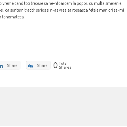
 o vreme cand toti trebuie sa ne-ntoarcem la popor; cu multa smerenie.
osi, ca suntem tractir serios si n-as vrea sa roseasca fetele mari ori sa-mi
din tonomateca.
0
Total
Share
Share
Shares