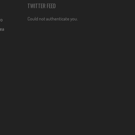
TWITTER FEED
Could not authenticate you.
ro
dea