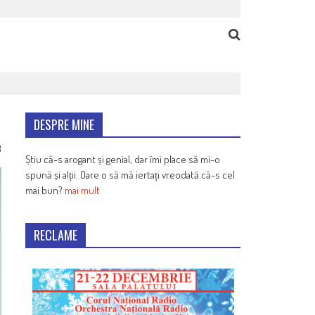
DESPRE MINE
3
Știu că-s arogant și genial, dar îmi place să mi-o
spună și alții. Oare o să mă iertați vreodată că-s cel
mai bun?
mai mult
RECLAME