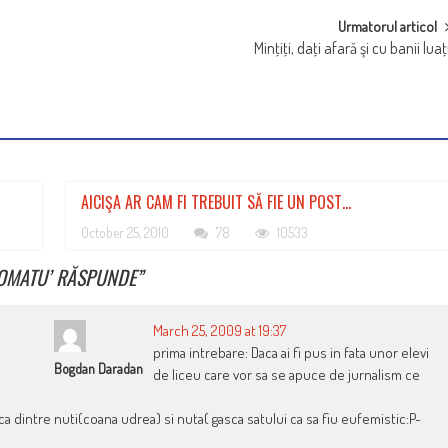
Urmatorul articol
Minţiţi, daţi afară şi cu banii luaţ
AICIŞA AR CAM FI TREBUIT SĂ FIE UN POST…
October 25, 2010
78
10533
NOMATU’ RĂSPUNDE
”
March 25, 2009 at 19:37
prima intrebare: Daca ai fi pus in fata unor elevi
Bogdan Daradan
de liceu care vor sa se apuce de jurnalism ce
ca dintre nuti(coana udrea) si nuta( gasca satului ca sa fiu eufemistic:P-