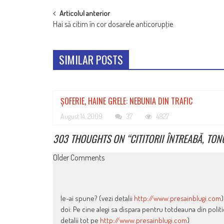
POST
Articolul anterior
Hai să citim în cor dosarele anticorupţie
NAVIGATION
SIMILAR POSTS
ȘOFERIE, HAINE GRELE: NEBUNIA DIN TRAFIC
August 14, 2009
37
4827
303 THOUGHTS ON “
CITITORII ÎNTREABĂ, TO
COMMENT
Older Comments
NAVIGATION
le-ai spune? (vezi detalii
http://www.presainblugi.com
)
doi: Pe cine alegi sa dispara pentru totdeauna din politi
detalii tot pe
http://www.presainblugi.com
)