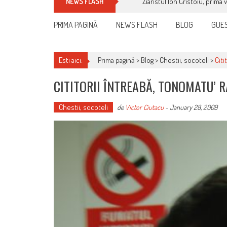
Ziaristul Ion Cristoiu, prima 
NEWS FLASH
PRIMA PAGINĂ
NEWS FLASH
BLOG
GUES
Esti aici:
Prima pagină >
Blog
>
Chestii, socoteli
>
Citi
CITITORII ÎNTREABĂ, TONOMATU’ 
Chestii, socoteli
de
Victor Ciutacu
-
January 28, 2009