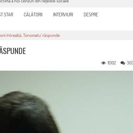
victimă a noi cenzuri din rețelele sociale
T STAR
CĂLĂTORII
INTERVIURI
DESPRE
torii întreabă, Tonomatu’ răspunde
RĂSPUNDE
11302
30