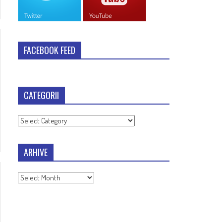
FACEBOOK FEED
CATEGORII
Categorii
ARHIVE
Arhive