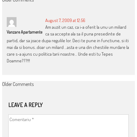
COMMENT
NAVIGATION
August 7, 2009 at 12:56
Am auzit un caz, ca i-a oferit la unu un miliard
Vanzare Apartamente
ca sa accepte ala sa il puna presedinte de
partid, dar sa joace dupa regulile lor. Deci te pune in functiune, si iti
mai da si bonus..doar un miliard …asta e una din chestiile murdare la
care s-a ajuns cu politica tarii noastre… Unde esti tu Tepes
Doamne???!!!
COMMENT
Older Comments
NAVIGATION
LEAVE A REPLY