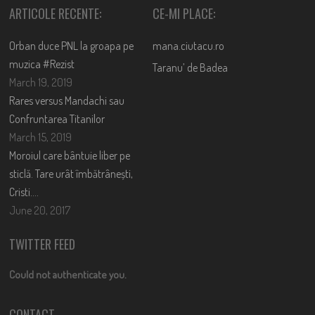
ARTICOLE RECENTE:
CE-MI PLACE:
Orban duce PNL la groapa pe
mana.ciutacu.ro
muzica #Rezist
Taranu’ de Badea
March 19, 2019
Rares versus Mandachi sau
Confruntarea Titanilor
March 15, 2019
Moroiul care bântuie liber pe
sticlă. Tare urât îmbătrânești,
Cristi….
June 20, 2017
TWITTER FEED
Could not authenticate you.
CONTACT