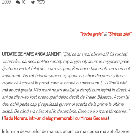
101
7573
2009
“Vorbe grele”
&
“Sinteza zilei”
UPDATE DE MARE ANGAJAMENT:
“Ştiţi ce am mai observat? Că sunteţi
victimele… oamenii politici sunteţi toţi angrenaţi acum în negocieri grele.
Şi atunci vin tot felul de… cum să spun, România chiar e într-un moment
important. Vin tot felul de şoricei, aş spune eu, chiar din presă şi îmi e
ruşine că lucrează în presă, care se ocupă cu diversiuni. (…) Când îi văd
mă apucă greaţa. Văd marii noştri analişti şi ziarişti cum leşină în direct. 4
ani de zile n-au fost preocupaţi deloc decât de Traian Băsescu. Acum îşi
dau ochii peste cap şi regulează guvernul acesta de la prima la ultima
silabă. De când s-a născut el în decembrie. Ceea ce e o mare tâmpenie…”
(
Radu Moraru, intr-un dialog memorabil cu Mircea Geoana
)
In lumina dezvalurilor de mai sus, anunt ca ma duc sa ma autoflagelez,