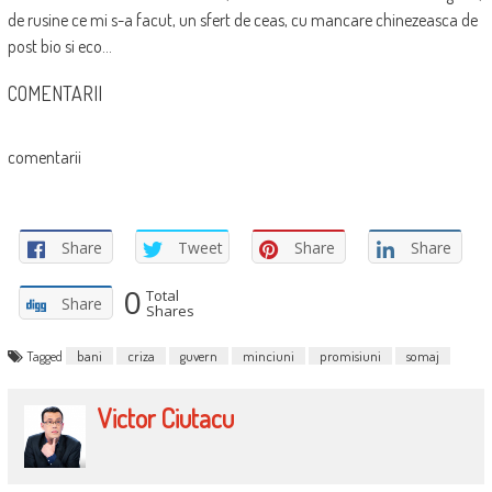
de rusine ce mi s-a facut, un sfert de ceas, cu mancare chinezeasca de
post bio si eco…
COMENTARII
comentarii
Share
Tweet
Share
Share
0
Total
Share
Shares
Tagged
bani
criza
guvern
minciuni
promisiuni
somaj
Victor Ciutacu