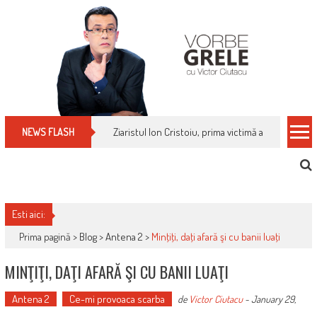
Skip
to
content
Ziaristul Ion Cristoiu, prima victimă a noi cenzuri 
NEWS FLASH
Esti aici:
Prima pagină >
Blog
>
Antena 2
>
Minţiţi, daţi afară şi cu banii luaţi
MINŢIŢI, DAŢI AFARĂ ŞI CU BANII LUAŢI
Antena 2
Ce-mi provoaca scarba
de
Victor Ciutacu
-
January 29,