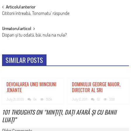
POST
Articolul anterior
Cititorii întreabă, Tonomatu’ răspunde
NAVIGATION
Urmatorul articol
Dispari şi tu odată, băi, nula na nula?
SIMILAR POSTS
DEVOALAREA UNEI MINCIUNI
DOMNULUI GEORGE MAIOR,
JENANTE
DIRECTOR AL SRI
July 21, 2009
64
5954
July 12, 2011
62
5591
101 THOUGHTS ON “
MINŢIŢI, DAŢI AFARĂ ŞI CU BANII
LUAŢI
”
Older Comments