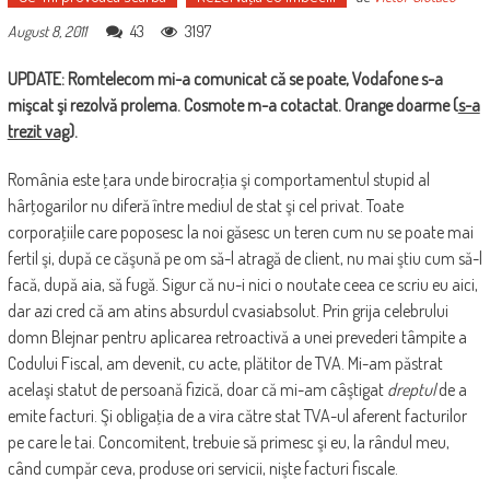
43
3197
August 8, 2011
UPDATE: Romtelecom mi-a comunicat că se poate, Vodafone s-a
mişcat şi rezolvă prolema. Cosmote m-a cotactat. Orange doarme (
s-a
trezit vag
).
România este ţara unde birocraţia şi comportamentul stupid al
hârţogarilor nu diferă între mediul de stat şi cel privat. Toate
corporaţiile care poposesc la noi găsesc un teren cum nu se poate mai
fertil şi, după ce căşună pe om să-l atragă de client, nu mai ştiu cum să-l
facă, după aia, să fugă. Sigur că nu-i nici o noutate ceea ce scriu eu aici,
dar azi cred că am atins absurdul cvasiabsolut. Prin grija celebrului
domn Blejnar pentru aplicarea retroactivă a unei prevederi tâmpite a
Codului Fiscal, am devenit, cu acte, plătitor de TVA. Mi-am păstrat
acelaşi statut de persoană fizică, doar că mi-am câştigat
dreptul
de a
emite facturi. Şi obligaţia de a vira către stat TVA-ul aferent facturilor
pe care le tai. Concomitent, trebuie să primesc şi eu, la rândul meu,
când cumpăr ceva, produse ori servicii, nişte facturi fiscale.