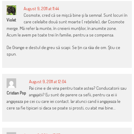
August 9, 2011 at 11:44
Cosmote, cred că se mişcă bine şi la semnal. Sunt locuri în
Violet
care celelalte două sunt moarte ( reţelele), dar Cosmote
merge. Mă refer la munte, în creierii munţilor, în anumite zone.
Acum le avem pe toate trei în familie, pentru a se compensa.
De Orange e destul de greu să scapi. Se ţin ca râia de om. Ştiu ce
spun.
August 9, 2011 at 12:04
Pai cine e de vina pentru toate astea? Conducatorii sau
Cristian Pop
angajatii? Eu sunt de parere ca sefii, pentru ca ei ii
angajeaza pe cei cu care iei contact. Iar atunci cand ii angajeaza le
cere sa fie tipicari si daca se poate si prosti, cu atat mai bine…