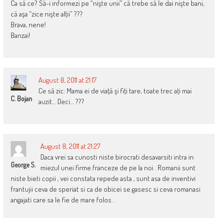
Ca să ce? Să-i informezi pe “nişte unii” că trebe să le dai nişte bani,
că aşa “zice nişte alţii” ???
Brava, nene!
Banzai!
August 8, 2011 at 21:17
Ce să zic: Mama ei de viaţă şi fiţi tare, toate trec aţi mai
C. Bojan
auzit… Deci… ???
August 8, 2011 at 21:27
Daca vrei sa cunosti niste birocrati desavarsiti intra in
George S.
miezul unei firme franceze de pe la noi . Romanii sunt
niste bieti copii , vei constata repede asta , sunt asa de inventivi
frantujii ceva de speriat si ca de obicei se gasesc si ceva romanasi
angajati care sa le fie de mare folos .