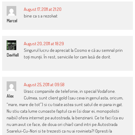
August 17, 2011 at 21:20
bine ca s a rezolvat
Marcel
August 20, 2011 at 18:29
Singurul lucru de apreciat la Cosmo e că au semnal prin
DevHell
toți munții. În rest, serviciile lor cam lasă de dorit.
August 25, 2011 at 09:58
Urasc companiile de telefonie, in special Vodafone.
Alex
Culmea, sunt client gold (sau ceva in genul asta, oricum,
“mare, mare de tot”) si cu toate astea sunt satul de ei pana in gat.
Nu stiu cata lume cunoaste faptul ca ei (si doar ei, monopolistii
naibii) ofera internet pe autostrada, la benzinarii. Ce te faci (ca eu
nu am avut ce face, de doua ori chiar) cand intri pe Autostrada
Soarelui-Cu-Nori si te trezesti ca nu ai rovinieta?! Opresti la