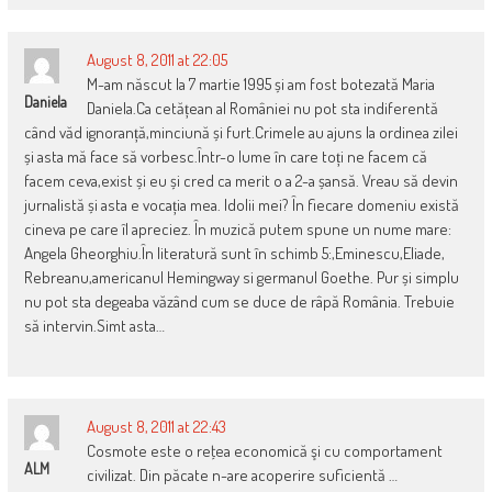
August 8, 2011 at 22:05
M-am născut la 7 martie 1995 și am fost botezată Maria
Daniela
Daniela.Ca cetățean al României nu pot sta indiferentă
când văd ignoranță,minciună și furt.Crimele au ajuns la ordinea zilei
și asta mă face să vorbesc.Într-o lume în care toți ne facem că
facem ceva,exist și eu și cred ca merit o a 2-a șansă. Vreau să devin
jurnalistă și asta e vocația mea. Idolii mei? În fiecare domeniu există
cineva pe care îl apreciez. În muzică putem spune un nume mare:
Angela Gheorghiu.În literatură sunt în schimb 5:,Eminescu,Eliade,
Rebreanu,americanul Hemingway si germanul Goethe. Pur și simplu
nu pot sta degeaba văzând cum se duce de râpă România. Trebuie
să intervin.Simt asta…
August 8, 2011 at 22:43
Cosmote este o reţea economică şi cu comportament
ALM
civilizat. Din păcate n-are acoperire suficientă …