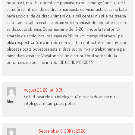
benzinarii, nu? Pai, opresti de pomana, ca nu le merge “net”-ul de la
astia. Si te intrebi: de ce dracu mai exista serviciul asta daca nu bate
pana acolo si de ce dracu nimeni de la call center nu stie de treaba
asta. I-am bagat in ceata cand am vrut un amarat de operator cu care
sa discut problema. Dupa mai bine de 15-20 minute la telefon d-
soarele de acolo inca intelegea ca MIE nu-mi merge internetul pe
ulita respectiva. Si ma intreb, cum s-a dat contractul respectiv, cine
plateste toata povestea asta si daca tot nu m-a intrebat nimeni pe
mine daca vreau ca Vodafone sa fie distribuitorul serviciului la
benzinarii, eu pe cine intreb “DE CE NU MERGE???”
August 25, 2011 at 10:01
Edit: d-soarele nu intelegeau/ d-soara de acolo nu
Alex
intelegea.. m-am grabit putin
September 8, 2011 at 23:20