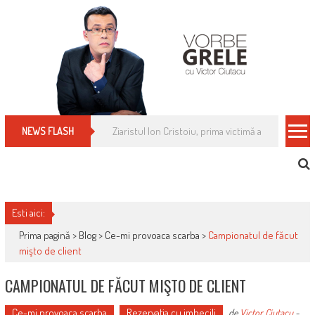
Skip
to
content
Cum îți schimbi, rapid, gratuit și eficient, furniz
NEWS FLASH
Esti aici:
Prima pagină >
Blog
>
Ce-mi provoaca scarba
>
Campionatul de făcut
mişto de client
CAMPIONATUL DE FĂCUT MIŞTO DE CLIENT
Ce-mi provoaca scarba
Rezervaţia cu imbecili
de
Victor Ciutacu
-