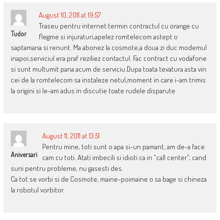
August 10, 2011 at 19:57
Traseu pentru internet:termin contractul cu orange cu
Tudor
flegme si injuraturi,apelez romtelecom astept o
saptamana si renunt. Ma abonez la cosmote,a doua zi duc modemul
inapoi,serviciul era praf reziliez contactul. Fac contract cu vodafone
si sunt multumit pana acum de serviciu.Dupa toata tevatura asta vin
cei de la romtelecom sa instaleze netul,moment in care i-am trimis
la origini si le-am adus in discutie toate rudele disparute
August 11, 2011 at 13:51
Pentru mine, toti sunt o apa si-un pamant, am de-a face
Aniversari
cam cu toti. Atati imbecili si idioti ca in “call center”, cand
suni pentru probleme, nu gasesti des.
Ca tot se vorbi si de Cosmote, maine-poimaine o sa bage si chineza
la robotul vorbitor.