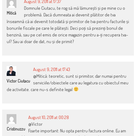
August 9, 2011 at 17:37
Domnule Ciutacu, te rog să mă lămurești și pe mine cu o
Mitică
problemă. Dacă dumneata ai devenit plătitor de tva
înseamnă că ai devenit totodată și primitor de tva pentru facturile și
bonurile fiscale pe care le plătești. Deci poți să prezinți bonul de
benzină, sau pe cel emis de orice magazin pentru a-ți recupera tva-
ul? Sau ai doar de dat, nu și de primit?
August 9, 2011 at 17:43
@Mitică: teoretic, sunt si primitor, dar numai pentru
Victor Ciutacu
serviciile/obiectele care au legatura cu obiectul meu
de activitate. care nu-s definite legal
August 10, 2011 at 00:28
@Victor
Cristinuzzu
Foarte important: Nu opta pentru factura online. Eu am