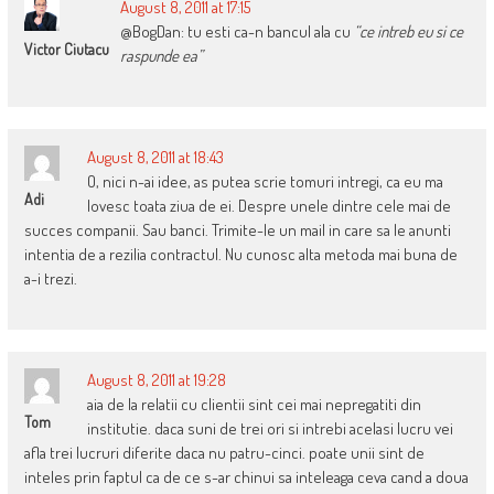
August 8, 2011 at 17:15
@BogDan: tu esti ca-n bancul ala cu
“ce intreb eu si ce
Victor Ciutacu
raspunde ea”
August 8, 2011 at 18:43
O, nici n-ai idee, as putea scrie tomuri intregi, ca eu ma
Adi
lovesc toata ziua de ei. Despre unele dintre cele mai de
succes companii. Sau banci. Trimite-le un mail in care sa le anunti
intentia de a rezilia contractul. Nu cunosc alta metoda mai buna de
a-i trezi.
August 8, 2011 at 19:28
aia de la relatii cu clientii sint cei mai nepregatiti din
Tom
institutie. daca suni de trei ori si intrebi acelasi lucru vei
afla trei lucruri diferite daca nu patru-cinci. poate unii sint de
inteles prin faptul ca de ce s-ar chinui sa inteleaga ceva cand a doua