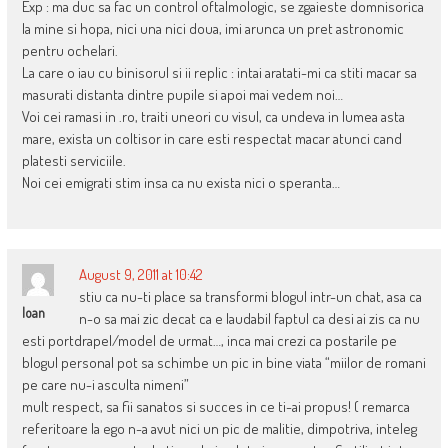
Exp : ma duc sa fac un control oftalmologic, se zgaieste domnisorica
la mine si hopa, nici una nici doua, imi arunca un pret astronomic
pentru ochelari.
La care o iau cu binisorul si ii replic : intai aratati-mi ca stiti macar sa
masurati distanta dintre pupile si apoi mai vedem noi…
Voi cei ramasi in .ro, traiti uneori cu visul, ca undeva in lumea asta
mare, exista un coltisor in care esti respectat macar atunci cand
platesti serviciile.
Noi cei emigrati stim insa ca nu exista nici o speranta…
August 9, 2011 at 10:42
stiu ca nu-ti place sa transformi blogul intr-un chat, asa ca
Ioan
n-o sa mai zic decat ca e laudabil faptul ca desi ai zis ca nu
esti portdrapel/model de urmat…, inca mai crezi ca postarile pe
blogul personal pot sa schimbe un pic in bine viata “miilor de romani
pe care nu-i asculta nimeni”
mult respect, sa fii sanatos si succes in ce ti-ai propus! ( remarca
referitoare la ego n-a avut nici un pic de malitie, dimpotriva, inteleg