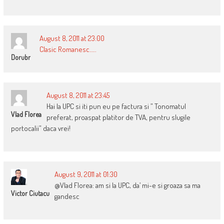
August 8, 2011 at 23:00
Clasic Romanesc…..
Dorubr
August 8, 2011 at 23:45
Hai la UPC si iti pun eu pe factura si ” Tonomatul
Vlad Florea
preferat, proaspat platitor de TVA, pentru slugile
portocalii” daca vrei!
August 9, 2011 at 01:30
@Vlad Florea: am si la UPC, da’ mi-e si groaza sa ma
Victor Ciutacu
gandesc