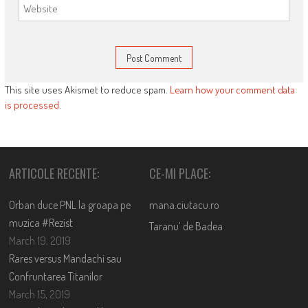
This site uses Akismet to reduce spam.
Learn how your comment data
is processed
.
ARTICOLE RECENTE:
CE-MI PLACE:
Orban duce PNL la groapa pe
mana.ciutacu.ro
muzica #Rezist
Taranu’ de Badea
March 19, 2019
Rares versus Mandachi sau
Confruntarea Titanilor
March 15, 2019