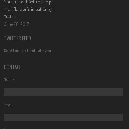
Moroiul care bântuie liber pe
sticlă. Tare urât îmbătrânești,
Cristi….
June 20, 2017
TWITTER FEED
Could not authenticate you.
CONTACT
Nume:
Email: