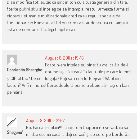
zi se modifica tot. eu zic ca sint in ton cu situatia generala din tara,
foarte putini stiu si inteleg ce se intampla, restul urmeaza turma si
ciobanul ei. marile multinationale cred ca au reguli speciale de
functionare in Romania, altfel nu cred ca s-ar descurca cu tampitii
astia de conduc si fac legi timpite ca ei.
August 8, 2011 at 19:46
Poate n-am înţeles eu bine: tu vrei ca ăia de-i
Constantin Gheorghe
enumeraşi să treacă în facturile pe care le emit
şi CIF-ul tău? De ce, drăguţă? Poţi să-i ceri lu’ Blejnar TVA ul din
facturi? Ar fi minunat! Derbedeului ăluia nu trebuie să-i laşi un ban
pe mână!
August 8, 2011 at 21:07
No, hai că-mi placi!!! La costum (păpucii nu se văd, ca să-
Shogunu'
mi dau seama dacă-s daţi cu vax) şi cu curu’ pe bordură…