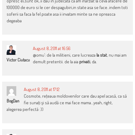
opresc ei,sunt ok,.ii dau in judecata ca am inarziat la ceva afacere de
100000 de euro si le cer despagubiri,in state asa se face..indem toti
soferii sa faca la fel.poate asa ii invatam minte sa ne opreasca
degeaba
August 8, 2011 at 16:56
@omu’: de la militieni, care lucreaza
la stat
, nu mai am
Victor Ciutacu
demult pretentii. de la aia
privati
, da.
August 8, 2011 at 17:12
Cosmote, reţeaua moldovenilor care dau apel acasă, ca să
BogDan
fie sunaţi şi să audă ce mai face mama…yeah, right,
alegerea perfectă :))