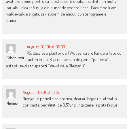
avut probleme pentru ca acestea sunt duplicat si dintr-un motiv
sau altul cica ar fi nula din punct de vedere fiscal. Daca e ne luam
walkie-talkie si gata, sa-i rupem pe micuti cu stenogramele.
Stima
August 10, 2011 at 00:33
PS: daca esti platitor de TVA, vezi ca are Pandele fete cu
Cristinuzzu
facturi in alb. Bagi un camion de paine “pe firma” si
astepti sa-ti recuperezi TVA-ul de la Blejnar :))
August 10, 2011 at 10:53
Orange isi permite sa doarma, doar au bagat unilateral in
Memeu
contracte penalitati de 0.5%/ zi intarziere la plata facturii