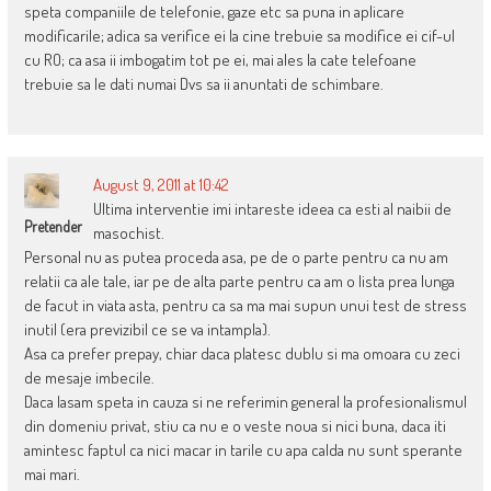
speta companiile de telefonie, gaze etc sa puna in aplicare
modificarile; adica sa verifice ei la cine trebuie sa modifice ei cif-ul
cu RO; ca asa ii imbogatim tot pe ei, mai ales la cate telefoane
trebuie sa le dati numai Dvs sa ii anuntati de schimbare.
August 9, 2011 at 10:42
Ultima interventie imi intareste ideea ca esti al naibii de
Pretender
masochist.
Personal nu as putea proceda asa, pe de o parte pentru ca nu am
relatii ca ale tale, iar pe de alta parte pentru ca am o lista prea lunga
de facut in viata asta, pentru ca sa ma mai supun unui test de stress
inutil (era previzibil ce se va intampla).
Asa ca prefer prepay, chiar daca platesc dublu si ma omoara cu zeci
de mesaje imbecile.
Daca lasam speta in cauza si ne referimin general la profesionalismul
din domeniu privat, stiu ca nu e o veste noua si nici buna, daca iti
amintesc faptul ca nici macar in tarile cu apa calda nu sunt sperante
mai mari.