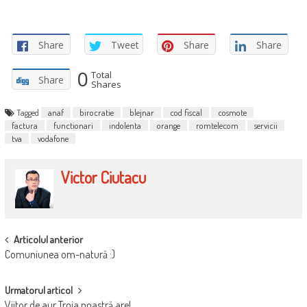
Share
Tweet
Share
Share
0
Total
Share
Shares
Tagged
anaf
birocratie
blejnar
cod fiscal
cosmote
factura
functionari
indolenta
orange
romtelecom
servicii
tva
vodafone
Victor Ciutacu
POST
Articolul anterior
Comuniunea om-natură :)
NAVIGATION
Urmatorul articol
Viitor de aur Troia noastră are!