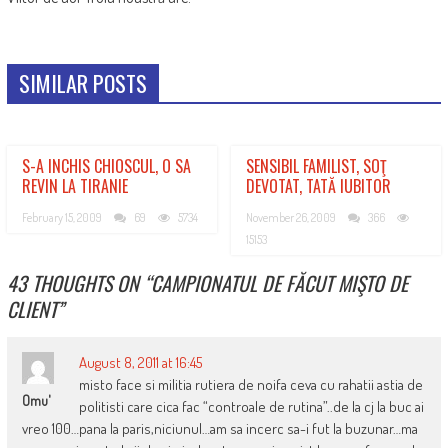
SIMILAR POSTS
S-A INCHIS CHIOSCUL, O SA
SENSIBIL FAMILIST, SOŢ
REVIN LA TIRANIE
DEVOTAT, TATĂ IUBITOR
February 15, 2009
69
5734
November 26, 2009
366
15153
43 THOUGHTS ON “
CAMPIONATUL DE FĂCUT MIŞTO DE
CLIENT
”
August 8, 2011 at 16:45
misto face si militia rutiera de noifa ceva cu rahatii astia de
Omu'
politisti care cica fac “controale de rutina”..de la cj la buc ai
vreo 100…pana la paris,niciunul…am sa incerc sa-i fut la buzunar…ma