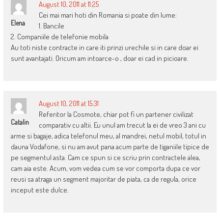
August 10, 2011 at 11:25
Cei mai mari hoti din Romania si poate din lume:
Elena
1. Bancile
2. Companiile de telefonie mobila
Au toti niste contracte in care iti prinzi urechile si in care doar ei
sunt avantajati. Oricum am intoarce-o , doar ei cad in picioare.
August 10, 2011 at 15:31
Referitor la Cosmote, chiar pot fi un partener civilizat
Catalin
comparativ cu altii. Eu unul am trecut la ei de vreo 3 ani cu
arme si bagaje, adica telefonul meu, al mandrei, netul mobil, totul in
dauna Vodafone, si nu am avut pana acum parte de tiganiile tipice de
pe segmentul asta. Cam ce spun si ce scriu prin contractele alea,
cam aia este. Acum, vom vedea cum se vor comporta dupa ce vor
reusi sa atraga un segment majoritar de piata, ca de regula, orice
inceput este dulce.