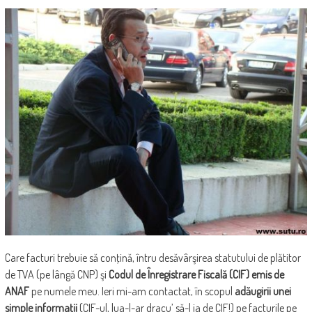
Care facturi trebuie să conţină, întru desăvârşirea statutului de plătitor
de TVA (pe lângă CNP) şi
Codul de Înregistrare Fiscală (CIF) emis de
ANAF
pe numele meu. Ieri mi-am contactat, în scopul
adăugirii unei
simple informaţii
(CIF-ul, lua-l-ar dracu’ să-l ia de CIF!) pe facturile pe