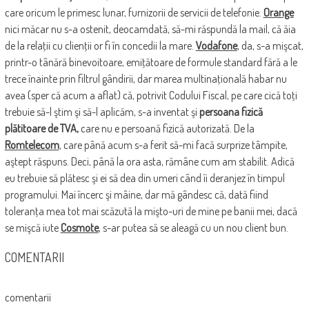
care oricum le primesc lunar, furnizorii de servicii de telefonie.
Orange
nici măcar nu s-a ostenit, deocamdată, să-mi răspundă la mail, că ăia
de la relaţii cu clienţii or fi în concedii la mare.
Vodafone
, da, s-a mişcat,
printr-o tânără binevoitoare, emiţătoare de formule standard fără a le
trece înainte prin filtrul gândirii, dar marea multinaţională habar nu
avea (sper că acum a aflat) că, potrivit Codului Fiscal, pe care cică toţi
trebuie să-l ştim şi să-l aplicăm, s-a inventat şi
persoana fizică
plătitoare de TVA,
care nu e persoană fizică autorizată. De la
Romtelecom
, care până acum s-a ferit să-mi facă surprize tâmpite,
aştept răspuns. Deci, până la ora asta, rămâne cum am stabilit. Adică
eu trebuie să plătesc şi ei să dea din umeri când îi deranjez în timpul
programului. Mai încerc şi mâine, dar mă gândesc că, dată fiind
toleranţa mea tot mai scăzută la mişto-uri de mine pe banii mei, dacă
se mişcă iute
Cosmote
, s-ar putea să se aleagă cu un nou client bun.
COMENTARII
comentarii