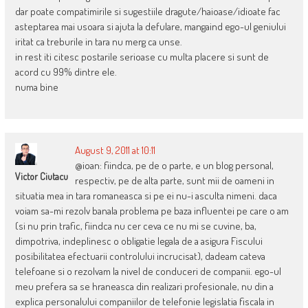
dar poate compatimirile si sugestiile dragute/haioase/idioate fac
asteptarea mai usoara si ajuta la defulare, mangaind ego-ul geniului
iritat ca treburile in tara nu merg ca unse.
in rest iti citesc postarile serioase cu multa placere si sunt de
acord cu 99% dintre ele.
numa bine
August 9, 2011 at 10:11
@ioan: fiindca, pe de o parte, e un blog personal,
Victor Ciutacu
respectiv, pe de alta parte, sunt mii de oameni in
situatia mea in tara romaneasca si pe ei nu-i asculta nimeni. daca
voiam sa-mi rezolv banala problema pe baza influentei pe care o am
(si nu prin trafic, fiindca nu cer ceva ce nu mi se cuvine, ba,
dimpotriva, indeplinesc o obligatie legala de a asigura Fiscului
posibilitatea efectuarii controlului incrucisat), dadeam cateva
telefoane si o rezolvam la nivel de conduceri de companii. ego-ul
meu prefera sa se hraneasca din realizari profesionale, nu din a
explica personalului companiilor de telefonie legislatia fiscala in