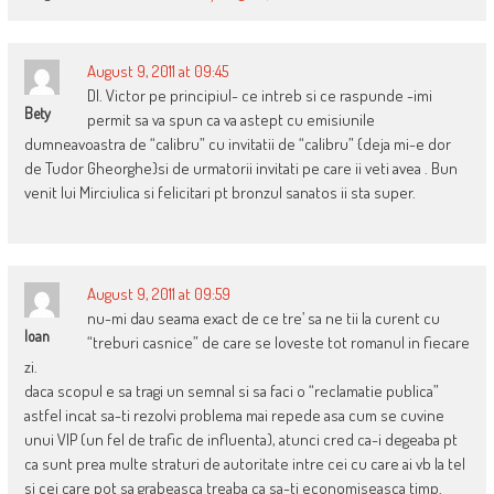
August 9, 2011 at 09:45
Dl. Victor pe principiul- ce intreb si ce raspunde -imi
Bety
permit sa va spun ca va astept cu emisiunile
dumneavoastra de “calibru” cu invitatii de “calibru” {deja mi-e dor
de Tudor Gheorghe}si de urmatorii invitati pe care ii veti avea . Bun
venit lui Mirciulica si felicitari pt bronzul sanatos ii sta super.
August 9, 2011 at 09:59
nu-mi dau seama exact de ce tre’ sa ne tii la curent cu
Ioan
“treburi casnice” de care se loveste tot romanul in fiecare
zi.
daca scopul e sa tragi un semnal si sa faci o “reclamatie publica”
astfel incat sa-ti rezolvi problema mai repede asa cum se cuvine
unui VIP (un fel de trafic de influenta), atunci cred ca-i degeaba pt
ca sunt prea multe straturi de autoritate intre cei cu care ai vb la tel
si cei care pot sa grabeasca treaba ca sa-ti economiseasca timp.