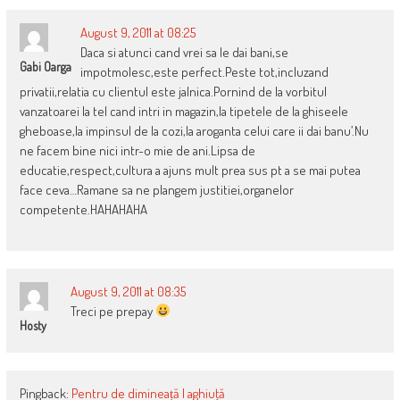
August 9, 2011 at 08:25
Daca si atunci cand vrei sa le dai bani,se
Gabi Oarga
impotmolesc,este perfect.Peste tot,incluzand
privatii,relatia cu clientul este jalnica.Pornind de la vorbitul
vanzatoarei la tel cand intri in magazin,la tipetele de la ghiseele
gheboase,la impinsul de la cozi,la aroganta celui care ii dai banu’.Nu
ne facem bine nici intr-o mie de ani.Lipsa de
educatie,respect,cultura a ajuns mult prea sus pt a se mai putea
face ceva…Ramane sa ne plangem justitiei,organelor
competente.HAHAHAHA
August 9, 2011 at 08:35
Treci pe prepay
Hosty
Pingback:
Pentru de dimineață | aghiuţă