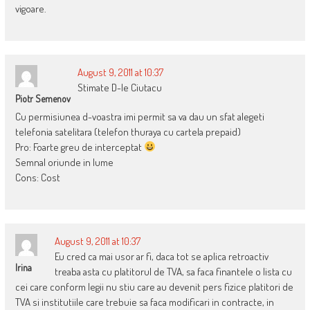
vigoare.
August 9, 2011 at 10:37
Stimate D-le Ciutacu
Piotr Semenov
Cu permisiunea d-voastra imi permit sa va dau un sfat alegeti
telefonia satelitara (telefon thuraya cu cartela prepaid)
Pro: Foarte greu de interceptat
Semnal oriunde in lume
Cons: Cost
August 9, 2011 at 10:37
Eu cred ca mai usor ar fi, daca tot se aplica retroactiv
Irina
treaba asta cu platitorul de TVA, sa faca finantele o lista cu
cei care conform legii nu stiu care au devenit pers fizice platitori de
TVA si institutiile care trebuie sa faca modificari in contracte, in