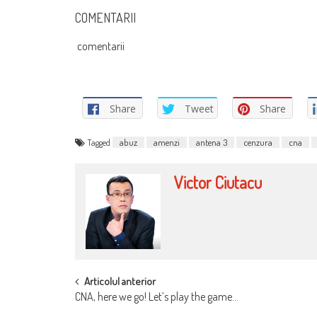
COMENTARII
comentarii
Share
Tweet
Share
Tagged
abuz
amenzi
antena 3
cenzura
cna
Victor Ciutacu
POST
Articolul anterior
CNA, here we go! Let’s play the game…
NAVIGATION