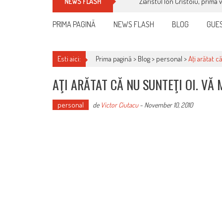
Ziaristul Ion Cristoiu, prima 
NEWS FLASH
PRIMA PAGINĂ
NEWS FLASH
BLOG
GUES
Esti aici:
Prima pagină >
Blog
>
personal
>
Aţi arătat 
AŢI ARĂTAT CĂ NU SUNTEŢI OI. VĂ
personal
de
Victor Ciutacu
-
November 10, 2010