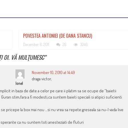
POVESTEA ANTONIEI (DE OANA STANCU)
December 6, 2011
26
3246
ŢI OI. VĂ MULŢUMESC
”
November 10, 2010 at 14:49
draga victor,
Ionel
mplicit in baza de date a celor pe care ii platim sa se ocupe de “baietii
uran stim,fara a fi modesti,ca suntem baieti speciali si atipici suficienti
e pricepe la box mai nou …si nu vrea sa repete greseala sa nu-l vada live
at sperante ca nu suntem toti anesteziati de fluturi