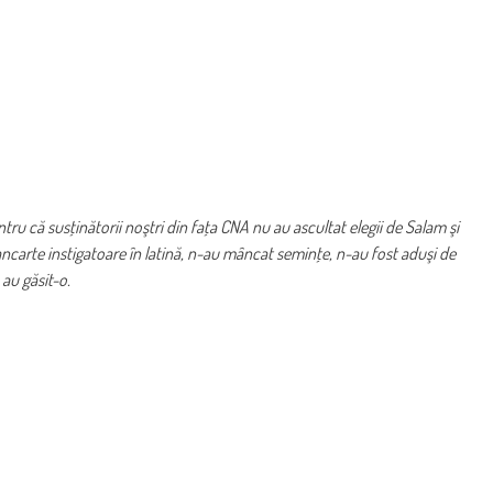
tru că susţinătorii noştri din faţa CNA nu au ascultat elegii de Salam şi
 pancarte instigatoare în latină, n-au mâncat seminţe, n-au fost aduşi de
 au găsit-o.