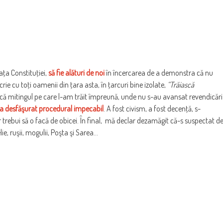
aţa Constituţiei,
să fie alături de noi
în încercarea de a demonstra că nu
rie cu toţi oamenii din ţara asta, în ţarcuri bine izolate,
“Trăiască
c că mitingul pe care l-am trăit împreună, unde nu s-au avansat revendicări
a desfăşurat procedural impecabil
. A fost civism, a fost decenţă, s-
r trebui să o facă de obicei. În final, mă declar dezamăgit că-s suspectat d
e, ruşii, mogulii, Poşta şi Sarea…