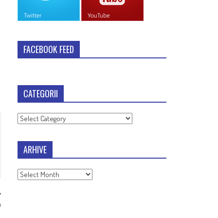
FACEBOOK FEED
CATEGORII
Categorii
ARHIVE
Arhive
a