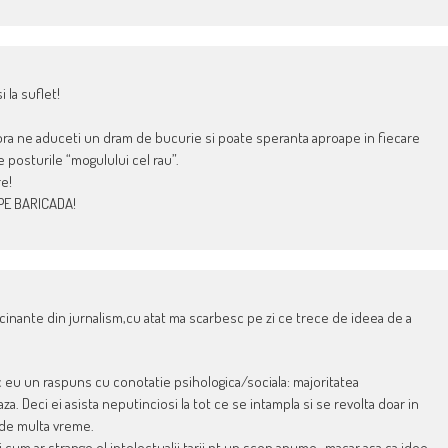
 la suflet!
rora ne aduceti un dram de bucurie si poate speranta aproape in fiecare
 posturile “mogulului cel rau”.
re!
 PE BARICADA!
scinante din jurnalism,cu atat ma scarbesc pe zi ce trece de ideea de a
c eu un raspuns cu conotatie psihologica/sociala: majoritatea
za. Deci ei asista neputinciosi la tot ce se intampla si se revolta doar in
a de multa vreme.
si cum ar strange el intelectualii tarii pt un scop anume…macar asa,ca idee.