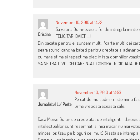
November 10, 2010 at 14:52
Sa va tina Dumnezeu la fel de intregi la minte si
Cristina
FELICITARI BAIETI!!!!!
Din pacate pentru ei suntem multi, foarte multi cei ca
seara atunci cand va bateti pentru dreptate si adevar pe
cu mare stima si repect ma plec in fata domniilor voast
SA NE TRAITI VOI CEI CARE N-ATI COBORAT NICIODATA DE
November 10, 2010 at 14:53
Pe cat de mult admir niste minti fa
Jurnalistul Lu' Peste
urma vreodata aceasta cale.
Daca Moise Guran se crede atat de inteligent,ii daruies
intelectualilor sunt resemnati si nici macar nu mai votea
mintea lor. (sau pe bloguri cel mult) Si asta se intampl
Eventual l-as intreba in ce context ar merita un miting 