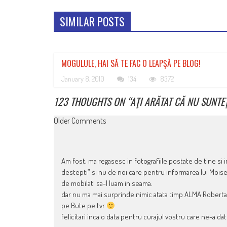
SIMILAR POSTS
MOGULULE, HAI SĂ TE FAC O LEAPŞĂ PE BLOG!
January 8, 2010
134
8372
123 THOUGHTS ON “
AŢI ARĂTAT CĂ NU SUNTE
COMMENT
Older Comments
NAVIGATION
Am fost, ma regasesc in fotografiile postate de tine si i
destepti” si nu de noi care pentru informarea lui Moise G
de mobilati sa-l luam in seama.
dar nu ma mai surprinde nimic atata timp ALMA Roberta s
pe Bute pe tvr
felicitari inca o data pentru curajul vostru care ne-a d