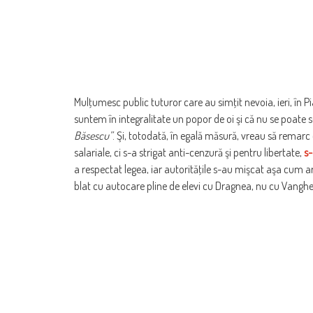
Mulţumesc public tuturor care au simţit nevoia, ieri, în Pi
suntem în integralitate un popor de oi şi că nu se poate sc
Băsescu”
. Şi, totodată, în egală măsură, vreau să remar
salariale, ci s-a strigat anti-cenzură şi pentru libertate,
s-
a respectat legea, iar autorităţile s-au mişcat aşa cum a
blat cu autocare pline de elevi cu Dragnea, nu cu Vangheli