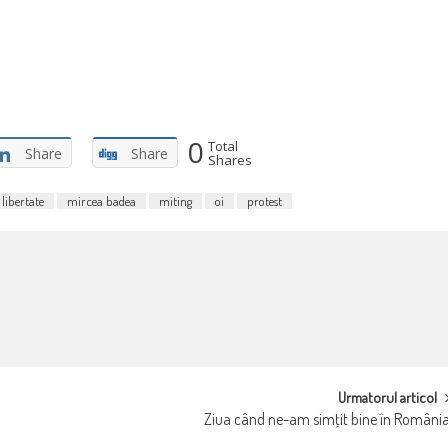
0
Total
Share
Share
Shares
libertate
mircea badea
miting
oi
protest
Urmatorul articol
Ziua când ne-am simţit bine în Români