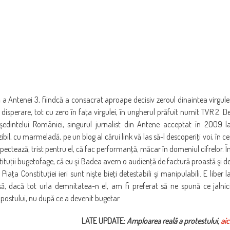
ă a Antenei 3, fiindcă a consacrat aproape decisiv zeroul dinaintea virgule
disperare, tot cu zero în faţa virgulei, în ungherul prăfuit numit TVR 2. D
eşedintelui României, singurul jurnalist din Antene acceptat în 2009 l
bil, cu marmeladă, pe un blog al cărui link vă las să-l descoperiţi voi, în ce
pectează, trist pentru el, că fac performanţă, măcar în domeniul cifrelor. Î
nstituţii bugetofage, că eu şi Badea avem o audienţă de factură proastă şi d
 Piaţa Constituţiei ieri sunt nişte bieţi detestabili şi manipulabili. E liber l
, dacă tot urla demnitatea-n el, am fi preferat să ne spună ce jalnic
 postului, nu după ce a devenit bugetar.
LATE UPDATE:
Amploarea reală a protestului,
aic