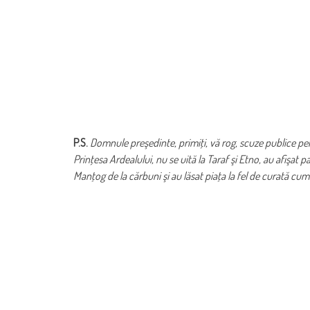
P.S.
Domnule preşedinte, primiţi, vă rog, scuze publice pen
Prinţesa Ardealului, nu se uită la Taraf şi Etno, au afişat
Manţog de la cărbuni şi au lăsat piaţa la fel de curată cum