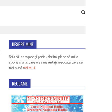
DESPRE MINE
3
Știu că-s arogant și genial, dar îmi place să mi-o
spună și alții. Oare o să mă iertați vreodată că-s cel
mai bun?
mai mult
RECLAME