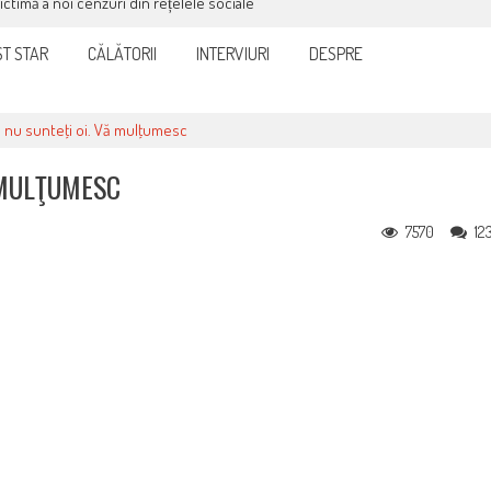
victimă a noi cenzuri din rețelele sociale
T STAR
CĂLĂTORII
INTERVIURI
DESPRE
că nu sunteţi oi. Vă mulţumesc
 MULŢUMESC
7570
12