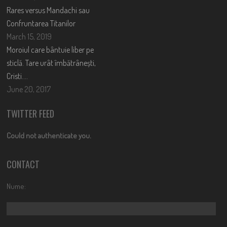
Rares versus Mandachi sau
Confruntarea Titanilor
March 15, 2019
Moroiul care bântuie liber pe
sticlă. Tare urât îmbătrânești,
Cristi….
June 20, 2017
TWITTER FEED
Could not authenticate you.
CONTACT
Nume: