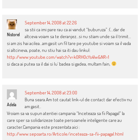
September 14, 2008 at 22:26
sa stii ca imi pare rau ca ai vandut “buburuza” :(…dar de
Nistorel
altceva voiam sa te deranjez…si nu stiam unde sa il trimit…
si am zis hai acilea…am gasit un fil tare pe youtube si voiam sa il vada
si altcineva, poate, nu stiu hai sa iti dau linkul:
http://www.youtube.com/watch?v=k0RH0cYs4lw&NR=1
si daca ai putea sa il dai si lu` badea si gadea, multam fain,
September 14, 2008 at 23:00
Buna seara.Am tot cautat link-ul de contact dar efectiv nu
Adela
am gasit..
Vroiam sa va supun atentiei campania “Inceteaza sa fii Papagal” la
care sper sa solidarizeze toate persoanele inteligente care au
caracter.Campania este prezentata aici :
http://www.sepoarta.ro/Articole/inceteaza-sa-fii-papagal.html