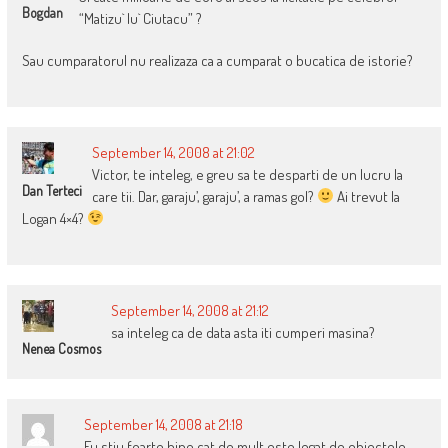
Bogdan
“Matizu` lu` Ciutacu” ?
Sau cumparatorul nu realizaza ca a cumparat o bucatica de istorie?
September 14, 2008 at 21:02
Victor, te inteleg, e greu sa te desparti de un lucru la
Dan Terteci
care tii. Dar, garaju’, garaju’, a ramas gol?
Ai trevut la
Logan 4×4?
September 14, 2008 at 21:12
sa inteleg ca de data asta iti cumperi masina?
Nenea Cosmos
September 14, 2008 at 21:18
Eu stiu foarte bine cat de mult este legat de obiectele