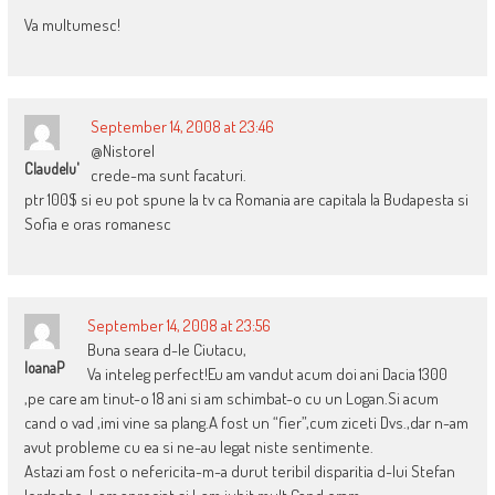
Va multumesc!
September 14, 2008 at 23:46
@Nistorel
Claudelu'
crede-ma sunt facaturi.
ptr 100$ si eu pot spune la tv ca Romania are capitala la Budapesta si
Sofia e oras romanesc
September 14, 2008 at 23:56
Buna seara d-le Ciutacu,
IoanaP
Va inteleg perfect!Eu am vandut acum doi ani Dacia 1300
,pe care am tinut-o 18 ani si am schimbat-o cu un Logan.Si acum
cand o vad ,imi vine sa plang.A fost un “fier”,cum ziceti Dvs.,dar n-am
avut probleme cu ea si ne-au legat niste sentimente.
Astazi am fost o nefericita-m-a durut teribil disparitia d-lui Stefan