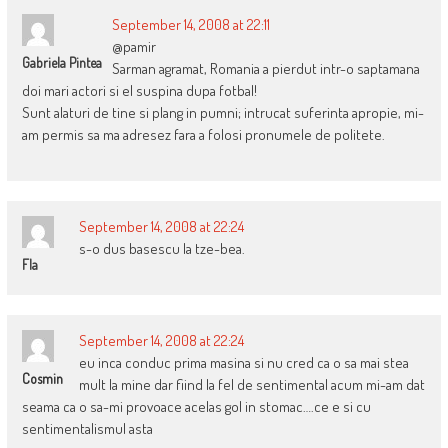
September 14, 2008 at 22:11
@pamir
Gabriela Pintea
Sarman agramat, Romania a pierdut intr-o saptamana
doi mari actori si el suspina dupa fotbal!
Sunt alaturi de tine si plang in pumni; intrucat suferinta apropie, mi-
am permis sa ma adresez fara a folosi pronumele de politete.
September 14, 2008 at 22:24
s-o dus basescu la tze-bea.
Fla
September 14, 2008 at 22:24
eu inca conduc prima masina si nu cred ca o sa mai stea
Cosmin
mult la mine dar fiind la fel de sentimental acum mi-am dat
seama ca o sa-mi provoace acelas gol in stomac….ce e si cu
sentimentalismul asta