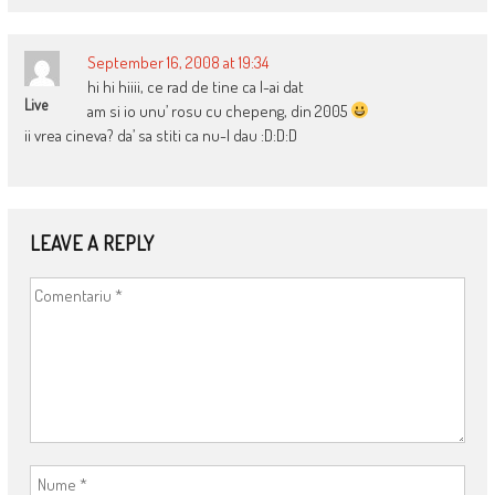
September 16, 2008 at 19:34
hi hi hiiii, ce rad de tine ca l-ai dat
Live
am si io unu’ rosu cu chepeng, din 2005
ii vrea cineva? da’ sa stiti ca nu-l dau :D:D:D
LEAVE A REPLY