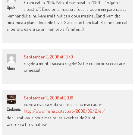
Eu am dat in 2004 Matizul cumparat in 2000… (“Fulgerul
Opuk
albastru”) Excelenta masina a fost- si acum imi pare rau ca
l-am vandut si nu l-am mai tinut ca a doua masina…Cand l-am dat
fiica-mea a plans doua zile (avea 2 ani cand l-am luat, 6 cand l-am dat
si pentru ea era ca un membru al familiei….)
September 15, 2008 at 18:40
regele a murit, traiasca regele! Sa fie cu noroc si cea care
Alien
urmeaza!
September 15, 2008 at 20:18
cu voia dvs, sa vada si altii si sa nu mai caute:
Ciolanus
http://www.mana.ciutacu.ro/2008/06/12/ei/
deci uitati-va la noua masina, sau vechea de 3 luni.
va urez sa fiti sanatosi!