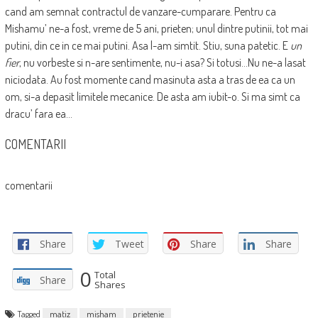
cand am semnat contractul de vanzare-cumparare. Pentru ca
Mishamu’ ne-a fost, vreme de 5 ani, prieten; unul dintre putinii, tot mai
putini, din ce in ce mai putini. Asa l-am simtit. Stiu, suna patetic. E
un
fier
, nu vorbeste si n-are sentimente, nu-i asa? Si totusi…Nu ne-a lasat
niciodata. Au fost momente cand masinuta asta a tras de ea ca un
om, si-a depasit limitele mecanice. De asta am iubit-o. Si ma simt ca
dracu’ fara ea…
COMENTARII
comentarii
Share
Tweet
Share
Share
0
Total
Share
Shares
Tagged
matiz
misham
prietenie