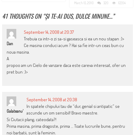
March 15, 2010
320
12204
41 THOUGHTS ON “
ȘI TE-AI DUS, DULCE MINUNE…
”
September 14, 2008 at 20:37
Trebuia ca intr-o zi sa-si gaseasca si ea un nou stapan :)>
Dan
Ce masina conduci acum ? Hai sa fie intr-un ceas bun cu
noua masina.
A
propoo am un Cielo de vanzare daca este careva interesat, ofer un
pret bun :)>
September 14, 2008 at 20:38
In spatele chipului tau de “dur, genial si antipatic” se
Galateanu'
ascunde un om sensibil! Bravo maestre.
Si Ciutacii plang, cateodata?!
Prima masina, prima dragoste, prima … Toate lucrurile bune, pentru
noi barbatii, sunt la feminin.