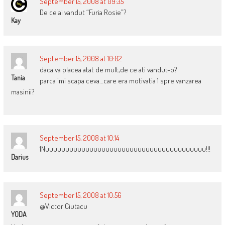
September 15, 2008 at 09:35
De ce ai vandut “Furia Rosie”?
Kay
September 15, 2008 at 10:02
daca va placea atat de mult,de ce ati vandut-o?
Tania
parca imi scapa ceva…care era motivatia 1 spre vanzarea
masinii?
September 15, 2008 at 10:14
1Nuuuuuuuuuuuuuuuuuuuuuuuuuuuuuuuuuuuuuuuu!!!
Darius
September 15, 2008 at 10:56
@Victor Ciutacu
YODA