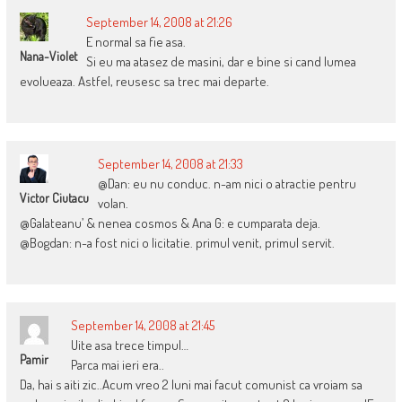
September 14, 2008 at 21:26
E normal sa fie asa.
Nana-Violet
Si eu ma atasez de masini, dar e bine si cand lumea
evolueaza. Astfel, reusesc sa trec mai departe.
September 14, 2008 at 21:33
@Dan: eu nu conduc. n-am nici o atractie pentru
Victor Ciutacu
volan.
@Galateanu’ & nenea cosmos & Ana G: e cumparata deja.
@Bogdan: n-a fost nici o licitatie. primul venit, primul servit.
September 14, 2008 at 21:45
Uite asa trece timpul…
Pamir
Parca mai ieri era..
Da, hai s aiti zic..Acum vreo 2 luni mai facut comunist ca vroiam sa