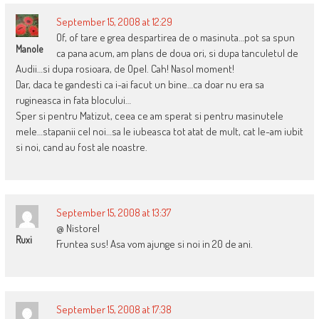
September 15, 2008 at 12:29
Of, of tare e grea despartirea de o masinuta…pot sa spun
Manole
ca pana acum, am plans de doua ori, si dupa tanculetul de
Audii…si dupa rosioara, de Opel. Cah! Nasol moment!
Dar, daca te gandesti ca i-ai facut un bine…ca doar nu era sa
rugineasca in fata blocului…
Sper si pentru Matizut, ceea ce am sperat si pentru masinutele
mele…stapanii cel noi…sa le iubeasca tot atat de mult, cat le-am iubit
si noi, cand au fost ale noastre.
September 15, 2008 at 13:37
@ Nistorel
Ruxi
Fruntea sus! Asa vom ajunge si noi in 20 de ani.
September 15, 2008 at 17:38