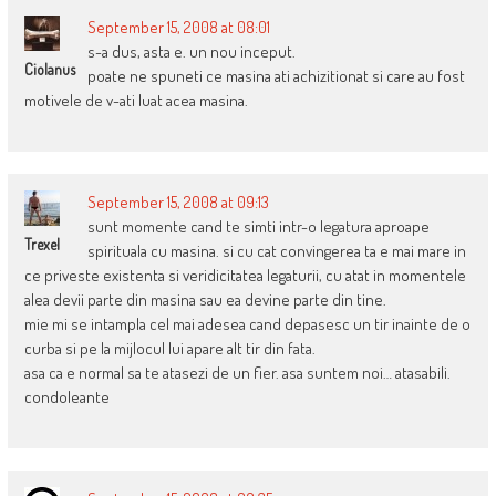
September 15, 2008 at 08:01
s-a dus, asta e. un nou inceput.
Ciolanus
poate ne spuneti ce masina ati achizitionat si care au fost
motivele de v-ati luat acea masina.
September 15, 2008 at 09:13
sunt momente cand te simti intr-o legatura aproape
Trexel
spirituala cu masina. si cu cat convingerea ta e mai mare in
ce priveste existenta si veridicitatea legaturii, cu atat in momentele
alea devii parte din masina sau ea devine parte din tine.
mie mi se intampla cel mai adesea cand depasesc un tir inainte de o
curba si pe la mijlocul lui apare alt tir din fata.
asa ca e normal sa te atasezi de un fier. asa suntem noi… atasabili.
condoleante