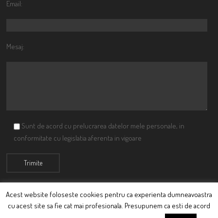
Email:
Mesaj:
Sunt de acord cu prelucrarea datelor mele personale, in
conformitate cu legislatia aferenta in vigoare
Acest website foloseste cookies pentru ca experienta dumneavoastra
cu acest site sa fie cat mai profesionala. Presupunem ca esti de acord
© Ciutacu 2015 Parte a Imperiului Ciutacesc.