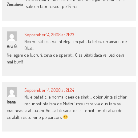
Zincabeiu
sale un taur nascut pe 15 mai!
September 14, 2008 at 21:23
Nici nu stiti cat va -nteleg…am patit la fel cu un amarat de
Ana G.
Olcit..
Ne legam de lucruri, ceva de speriat… O sa uitati daca va luati ceva
mai bun!!
September 14, 2008 at 21:24
Nu e patetic, e normal ceea ce simti… obisnuinta si chiar
Ioana
recunostinta fata de Matizu’ rosu care v-a dus fara sa
cracneasca atatia ani. Voi sa fiti sanatosi si fericiti unul alaturi de
celalalt; restul vine pe parcurs