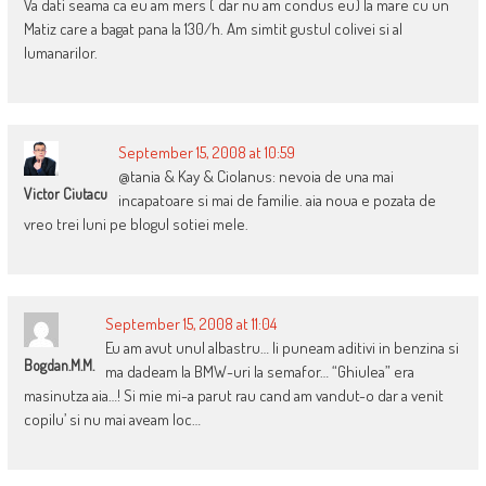
Va dati seama ca eu am mers ( dar nu am condus eu) la mare cu un
Matiz care a bagat pana la 130/h. Am simtit gustul colivei si al
lumanarilor.
September 15, 2008 at 10:59
@tania & Kay & Ciolanus: nevoia de una mai
Victor Ciutacu
incapatoare si mai de familie. aia noua e pozata de
vreo trei luni pe blogul sotiei mele.
September 15, 2008 at 11:04
Eu am avut unul albastru… Ii puneam aditivi in benzina si
Bogdan.M.M.
ma dadeam la BMW-uri la semafor… “Ghiulea” era
masinutza aia…! Si mie mi-a parut rau cand am vandut-o dar a venit
copilu’ si nu mai aveam loc…