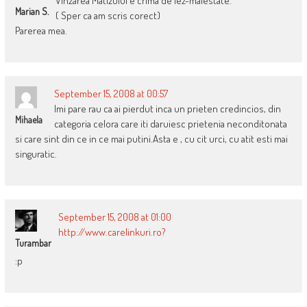
Vinzarea Matizului e crima de lez-maiestate.
Marian S.
( Sper ca am scris corect)
Parerea mea.
September 15, 2008 at 00:57
Imi pare rau ca ai pierdut inca un prieten credincios, din
Mihaela
categoria celora care iti daruiesc prietenia neconditonata
si care sint din ce in ce mai putini.Asta e , cu cit urci, cu atit esti mai
singuratic.
September 15, 2008 at 01:00
http://www.carelinkuri.ro?
Turambar
:p