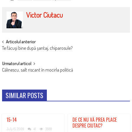
Victor Ciutacu
POST
Articolul anterior
Te făcuşi bine după şantaj, chiparosule?
NAVIGATION
Urmatorul articol
Călinescu, salt riscant în mocirla politică
SIMILAR POSTS
15-14
DE CE NU VĂ PREA PLACE
DESPRE CIUTAC?
July 15, 2009
41
3669