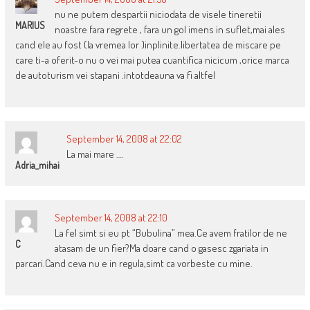
nu ne putem despartii niciodata de visele tineretii
MARIUS
noastre fara regrete , fara un gol imens in suflet,mai ales
cand ele au fost (la vremea lor )inplinite.libertatea de miscare pe
care ti-a oferit-o nu o vei mai putea cuantifica nicicum ,orice marca
de autoturism vei stapani .intotdeauna va fi altfel
September 14, 2008 at 22:02
La mai mare ….
Adria_mihai
September 14, 2008 at 22:10
La fel simt si eu pt “Bubulina” mea.Ce avem fratilor de ne
C
atasam de un fier?Ma doare cand o gasesc zgariata in
parcari.Cand ceva nu e in regula,simt ca vorbeste cu mine.