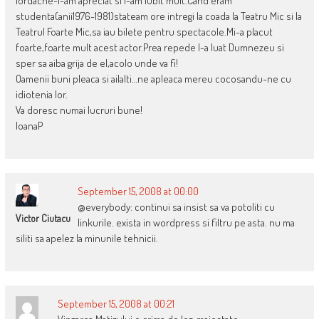
Iordache-l-am apreciat si l-am iubit mult.Cand eram
studenta(anii1976-1981)stateam ore intregi la coada la Teatru Mic si la
Teatrul Foarte Mic,sa iau bilete pentru spectacole.Mi-a placut
foarte,foarte mult acest actor.Prea repede l-a luat Dumnezeu si
sper sa aiba grija de el,acolo unde va fi!
Oamenii buni pleaca si ailalti…ne apleaca mereu cocosandu-ne cu
idiotenia lor.
Va doresc numai lucruri bune!
IoanaP
September 15, 2008 at 00:00
@everybody: continui sa insist sa va potoliti cu
Victor Ciutacu
linkurile. exista in wordpress si filtru pe asta. nu ma
siliti sa apelez la minunile tehnicii.
September 15, 2008 at 00:21