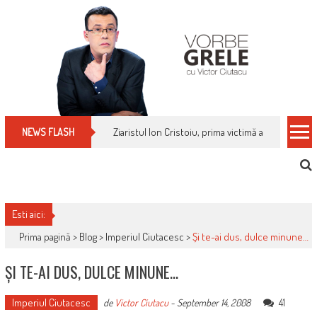
Skip
to
content
Cum îți schimbi, rapid, gratuit și eficient, furniz
NEWS FLASH
Esti aici:
Prima pagină >
Blog
>
Imperiul Ciutacesc
>
Și te-ai dus, dulce minune…
ȘI TE-AI DUS, DULCE MINUNE…
Imperiul Ciutacesc
41
de
Victor Ciutacu
-
September 14, 2008