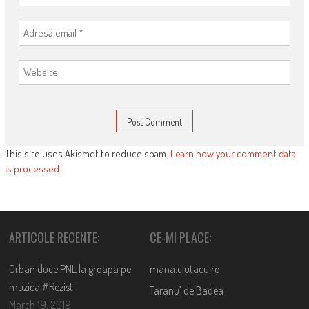
This site uses Akismet to reduce spam.
Learn how your comment data
is processed
.
ARTICOLE RECENTE:
CE-MI PLACE:
Orban duce PNL la groapa pe
mana.ciutacu.ro
muzica #Rezist
Taranu’ de Badea
March 19, 2019