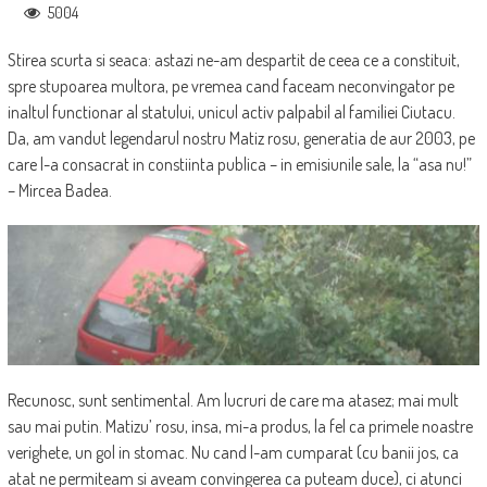
5004
Stirea scurta si seaca: astazi ne-am despartit de ceea ce a constituit,
spre stupoarea multora, pe vremea cand faceam neconvingator pe
inaltul functionar al statului, unicul activ palpabil al familiei Ciutacu.
Da, am vandut legendarul nostru Matiz rosu, generatia de aur 2003, pe
care l-a consacrat in constiinta publica – in emisiunile sale, la “asa nu!”
– Mircea Badea.
Recunosc, sunt sentimental. Am lucruri de care ma atasez; mai mult
sau mai putin. Matizu’ rosu, insa, mi-a produs, la fel ca primele noastre
verighete, un gol in stomac. Nu cand l-am cumparat (cu banii jos, ca
atat ne permiteam si aveam convingerea ca puteam duce), ci atunci