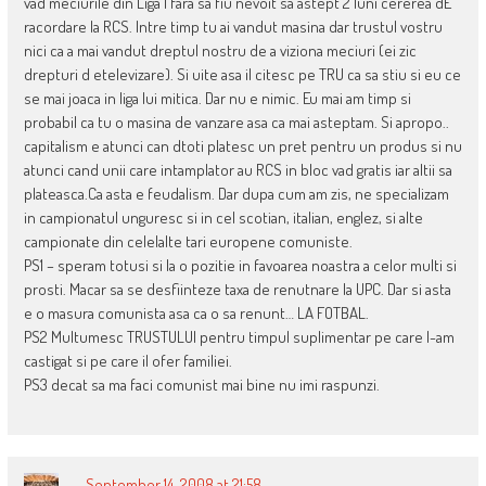
vad meciurile din Liga I fara sa fiu nevoit sa astept 2 luni cererea dE
racordare la RCS. Intre timp tu ai vandut masina dar trustul vostru
nici ca a mai vandut dreptul nostru de a viziona meciuri (ei zic
drepturi d etelevizare). Si uite asa il citesc pe TRU ca sa stiu si eu ce
se mai joaca in liga lui mitica. Dar nu e nimic. Eu mai am timp si
probabil ca tu o masina de vanzare asa ca mai asteptam. Si apropo..
capitalism e atunci can dtoti platesc un pret pentru un produs si nu
atunci cand unii care intamplator au RCS in bloc vad gratis iar altii sa
plateasca.Ca asta e feudalism. Dar dupa cum am zis, ne specializam
in campionatul unguresc si in cel scotian, italian, englez, si alte
campionate din celelalte tari europene comuniste.
PS1 – speram totusi si la o pozitie in favoarea noastra a celor multi si
prosti. Macar sa se desfiinteze taxa de renutnare la UPC. Dar si asta
e o masura comunista asa ca o sa renunt… LA FOTBAL.
PS2 Multumesc TRUSTULUI pentru timpul suplimentar pe care l-am
castigat si pe care il ofer familiei.
PS3 decat sa ma faci comunist mai bine nu imi raspunzi.
September 14, 2008 at 21:58