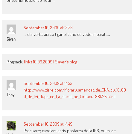
prietenia hotului cu hotii ,,,
September 10, 2009 at 13:58
,,, stii vorba aia cu tiganul cand se vede imparat ,,,,
Givan
Pingback:
links 10.09.2009 | Slayer's blog
September 10, 2009 at 14:35
http://www.ziare.com/Moraru_amendat_de_CNA_cu_10_00
Tony
0_de_lei_dupa_ce_l_a_atacat_pe_Ciutacu-881725.html
September 10, 2009 at 14:49
Precizare; cand am scris postarea de la 11:16, nu m-am