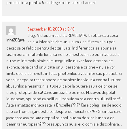
probabil inca pentru 5 ani. Degeaba te-ai trezit acum!
September 10, 2009 at 12:40
Draga Victor, am asistat, REVOLTATA, la relatarea a ceea
Irina203gva
ce s-a intanplat labe unu, cum zice Mircea si nu pot
decat sa te felicit pentru decizia luata. Indiferent ca se spune sa
lasam porcii in laturile lor si sa nu ne amestecam cu ei, in tzara asta
nu se va intampla nimic si mucegaiurile nu vor face decat sa se
extinda, pana cand unul cate unul, personaje ca tine – nu se vor
limita doar a se revolta in fatza prietenilor, a vecinilor sau pe sticla, ci
vor si incepe sa reactzioneze de maniera individuala contra tuturor
abuzurilor, a nesimtzirii si tupeul celor la putere sau a celor ce se
cred protejatzi de ea! Cand am auzit-o pe miss Macovei, deputat
ieuropean, spunand ca politicul trebuie sa reia controlul justittzie!!!
Asta a invatzat individa asta la Bruxelles??!?? Oare colegii sai de acolo
stiu ce frumos gandeste ea despre democratzie??!?? Si cineva care
gandeste asa mai ara dreptul sa continue sa detzina functzia de
demnitar european?!?? presupun ca au si ei o comisie disciplinara….