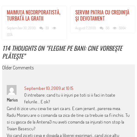
MAIMUŢA NECORPORATISTĂ,
SERVIM PATRIA CU CREDINŢĂ
TURBATĂ LA GRATII
ŞI DEVOTAMENT
September 30, 2009
59
August 7, 2009
56
5964
5574
114 THOUGHTS ON “
FLEGME PE BANI: CINE VORBEŞTE
PLĂTEŞTE
”
COMMENT
Older Comments
NAVIGATION
September 10, 2009 at 10:15
O intrebare: cand tu ii injuri pe toti si ii faci in toate
Marius
felurile… E ok?
Cand iti zice unu ceva tie sari ca ars. E cam jenant…parerea mea.
Radu Moraru are o comanda sa zica de tine ca trebuie sa fi inchis. Tu
si cu gasca de la Antena3 nu aveti comanda sa injurati non stop la
Traian Basescu?
Voi cand ziceti ceva e dovada a liberei exprimari…cand zice altu