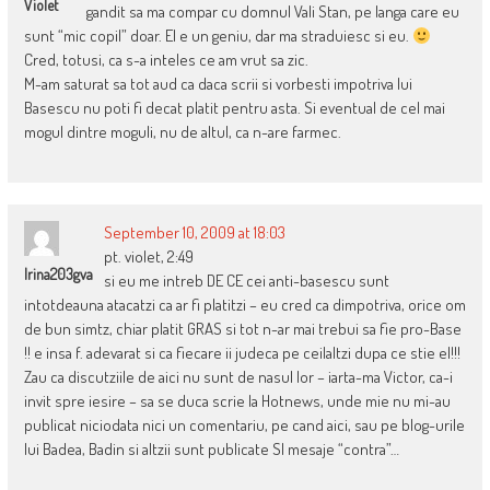
Violet
gandit sa ma compar cu domnul Vali Stan, pe langa care eu
sunt “mic copil” doar. El e un geniu, dar ma straduiesc si eu.
Cred, totusi, ca s-a inteles ce am vrut sa zic.
M-am saturat sa tot aud ca daca scrii si vorbesti impotriva lui
Basescu nu poti fi decat platit pentru asta. Si eventual de cel mai
mogul dintre moguli, nu de altul, ca n-are farmec.
September 10, 2009 at 18:03
pt. violet, 2:49
Irina203gva
si eu me intreb DE CE cei anti-basescu sunt
intotdeauna atacatzi ca ar fi platitzi – eu cred ca dimpotriva, orice om
de bun simtz, chiar platit GRAS si tot n-ar mai trebui sa fie pro-Base
!! e insa f. adevarat si ca fiecare ii judeca pe ceilaltzi dupa ce stie el!!!
Zau ca discutziile de aici nu sunt de nasul lor – iarta-ma Victor, ca-i
invit spre iesire – sa se duca scrie la Hotnews, unde mie nu mi-au
publicat niciodata nici un comentariu, pe cand aici, sau pe blog-urile
lui Badea, Badin si altzii sunt publicate SI mesaje “contra”…