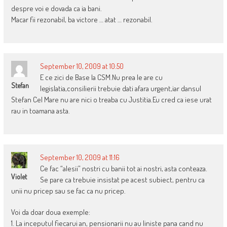
despre voi e dovada ca ia bani.
Macar fii rezonabil, ba victore … atat … rezonabil.
September 10, 2009 at 10:50
E ce zici de Base la CSM.Nu prea le are cu
Stefan
legislatia,consilierii trebuie dati afara urgent,iar dansul
Stefan Cel Mare nu are nici o treaba cu Justitia.Eu cred ca iese urat
rau in toamana asta.
September 10, 2009 at 11:16
Ce fac “alesii” nostri cu banii tot ai nostri, asta conteaza.
Violet
Se pare ca trebuie insistat pe acest subiect, pentru ca
unii nu pricep sau se fac ca nu pricep.
Voi da doar doua exemple:
1. La inceputul fiecarui an, pensionarii nu au liniste pana cand nu