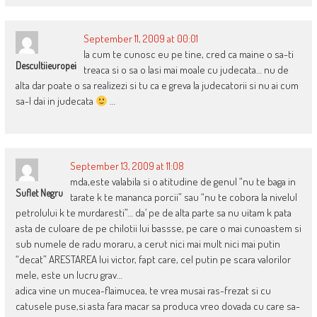
September 11, 2009 at 00:01
la cum te cunosc eu pe tine, cred ca maine o sa-ti
Descultiieuropei
treaca si o sa o lasi mai moale cu judecata… nu de
alta dar poate o sa realizezi si tu ca e greva la judecatorii si nu ai cum
sa-l dai in judecata
…
September 13, 2009 at 11:08
mda,este valabila si o atitudine de genul “nu te baga in
Suflet Negru
tarate k te mananca porcii” sau “nu te cobora la nivelul
petrolului k te murdaresti”… da’ pe de alta parte sa nu uitam k pata
asta de culoare de pe chilotii lui bassse, pe care o mai cunoastem si
sub numele de radu moraru, a cerut nici mai mult nici mai putin
“decat” ARESTAREA lui victor, fapt care, cel putin pe scara valorilor
mele, este un lucru grav…
adica vine un mucea-flaimucea, te vrea musai ras-frezat si cu
catusele puse,si asta fara macar sa produca vreo dovada cu care sa-