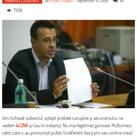
Imperiul Ciutacesc
114
de
Victor Ciutacu
-
September 9, 2009
7308
Am încheiat subiectul, aştept probele corupţiei şi securismului, ne
vedem
la CNA
şi/sau în instanţă. Nu mai legitimez gunoaie. Mulţumesc
celor care s-au pronunţat public (indiferent dacă pro sau contra mea)