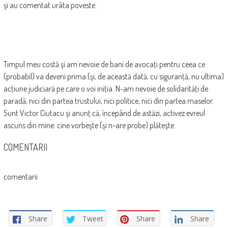
şi au comentat urâta poveste.
Timpul meu costă şi am nevoie de bani de avocaţi pentru ceea ce
(probabil) va deveni prima (şi, de această dată, cu siguranţă, nu ultima)
acţiune judiciară pe care o voi iniţia. N-am nevoie de solidarităţi de
paradă, nici din partea trustului, nici politice, nici din partea maselor.
Sunt Victor Ciutacu şi anunţ că, începând de astăzi, activez evreul
ascuns din mine: cine vorbeşte (şi n-are probe) plăteşte.
COMENTARII
comentarii
Share
Tweet
Share
Share