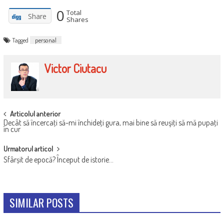
0
Total
Share
Shares
Tagged
personal
Victor Ciutacu
POST
Articolul anterior
Decât să încercaţi să-mi închideţi gura, mai bine să reuşiţi să mă pupaţi
NAVIGATION
în cur
Urmatorul articol
Sfârșit de epocă? Început de istorie…
SIMILAR POSTS