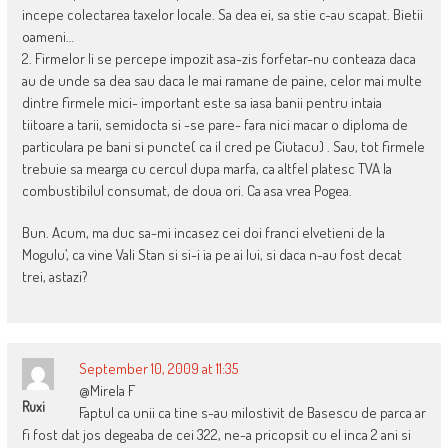
incepe colectarea taxelor locale. Sa dea ei, sa stie c-au scapat. Bietii
oameni…
2. Firmelor li se percepe impozit asa-zis forfetar-nu conteaza daca
au de unde sa dea sau daca le mai ramane de paine, celor mai multe
dintre firmele mici- important este sa iasa banii pentru intaia
tiitoare a tarii, semidocta si -se pare- fara nici macar o diploma de
particulara pe bani si puncte( ca il cred pe Ciutacu) . Sau, tot firmele
trebuie sa mearga cu cercul dupa marfa, ca altfel platesc TVA la
combustibilul consumat, de doua ori. Ca asa vrea Pogea.
Bun. Acum, ma duc sa-mi incasez cei doi franci elvetieni de la
Mogulu’, ca vine Vali Stan si si-i ia pe ai lui, si daca n-au fost decat
trei, astazi?
September 10, 2009 at 11:35
@Mirela F
Ruxi
Faptul ca unii ca tine s-au milostivit de Basescu de parca ar
fi fost dat jos degeaba de cei 322, ne-a pricopsit cu el inca 2 ani si