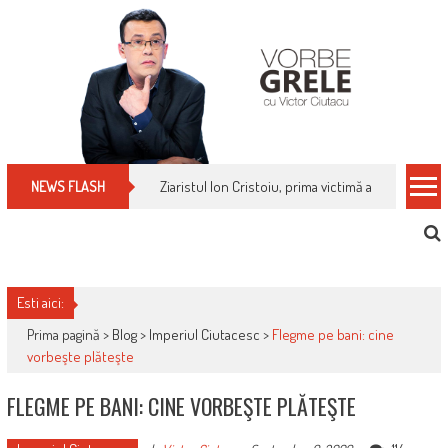
Skip
to
content
Ziaristul Ion Cristoiu, prima victimă a noi cenzuri 
NEWS FLASH
Esti aici:
Prima pagină >
Blog
>
Imperiul Ciutacesc
>
Flegme pe bani: cine
vorbeşte plăteşte
FLEGME PE BANI: CINE VORBEŞTE PLĂTEŞTE