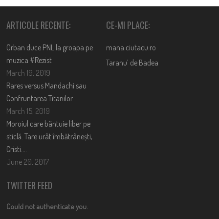
ARTICOLE RECENTE:
CE-MI PLACE:
Orban duce PNL la groapa pe
mana.ciutacu.ro
muzica #Rezist
Taranu’ de Badea
March 19, 2019
Rares versus Mandachi sau
Confruntarea Titanilor
March 15, 2019
Moroiul care bântuie liber pe
sticlă. Tare urât îmbătrânești,
Cristi….
June 20, 2017
TWITTER FEED
Could not authenticate you.