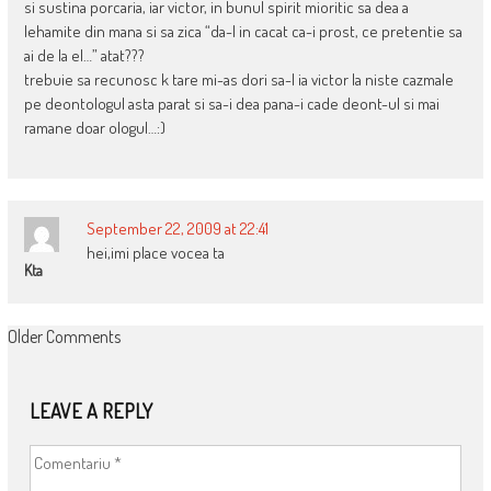
si sustina porcaria, iar victor, in bunul spirit mioritic sa dea a
lehamite din mana si sa zica “da-l in cacat ca-i prost, ce pretentie sa
ai de la el…” atat???
trebuie sa recunosc k tare mi-as dori sa-l ia victor la niste cazmale
pe deontologul asta parat si sa-i dea pana-i cade deont-ul si mai
ramane doar ologul…:)
September 22, 2009 at 22:41
hei,imi place vocea ta
Kta
COMMENT
Older Comments
NAVIGATION
LEAVE A REPLY