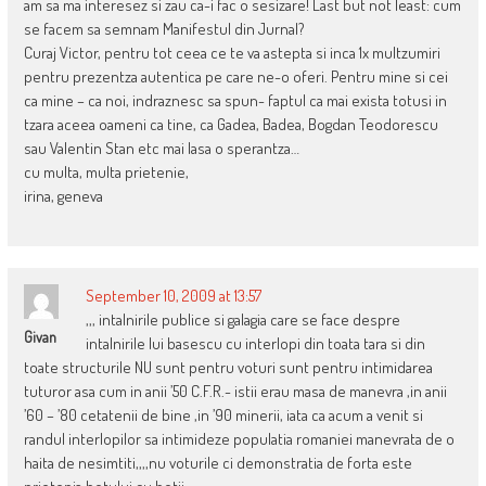
am sa ma interesez si zau ca-i fac o sesizare! Last but not least: cum
se facem sa semnam Manifestul din Jurnal?
Curaj Victor, pentru tot ceea ce te va astepta si inca 1x multzumiri
pentru prezentza autentica pe care ne-o oferi. Pentru mine si cei
ca mine – ca noi, indraznesc sa spun- faptul ca mai exista totusi in
tzara aceea oameni ca tine, ca Gadea, Badea, Bogdan Teodorescu
sau Valentin Stan etc mai lasa o sperantza…
cu multa, multa prietenie,
irina, geneva
September 10, 2009 at 13:57
,,, intalnirile publice si galagia care se face despre
Givan
intalnirile lui basescu cu interlopi din toata tara si din
toate structurile NU sunt pentru voturi sunt pentru intimidarea
tuturor asa cum in anii ’50 C.F.R.- istii erau masa de manevra ,in anii
’60 – ’80 cetatenii de bine ,in ’90 minerii, iata ca acum a venit si
randul interlopilor sa intimideze populatia romaniei manevrata de o
haita de nesimtiti,,,,nu voturile ci demonstratia de forta este