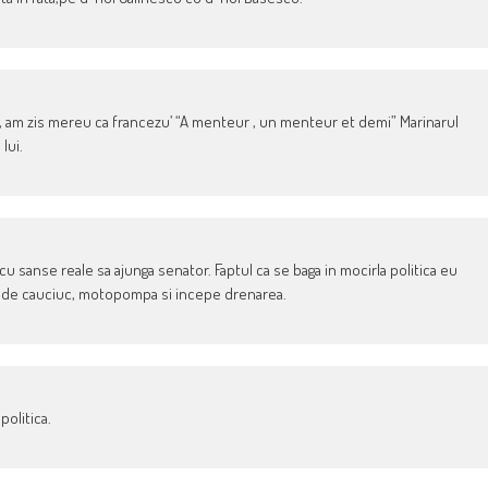
sc, am zis mereu ca francezu’ “A menteur , un menteur et demi” Marinarul
lui.
d cu sanse reale sa ajunga senator. Faptul ca se baga in mocirla politica eu
me de cauciuc, motopompa si incepe drenarea.
politica.