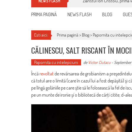
Ziaristul Ion Cristoiu, prima 
NEWS FLASH
PRIMA PAGINĂ
NEWS FLASH
BLOG
GUES
Esti aici:
Prima pagină >
Blog
>
Papornita cu intelepci
CĂLINESCU, SALT RISCANT ÎN MOCI
Papornita cu intelepciuni
de
Victor Ciutacu
-
September 
Încă
revoltat
de revărsarea de grobianism a preşedintelui 
că totul are o limită (care în cazul lui a fost depăşită) şi
pe lîngă golăniile pe care ştie să le folosească la fel de i
pe un munte de ironie şi o bibliotecă de cărţi citite; d-ale