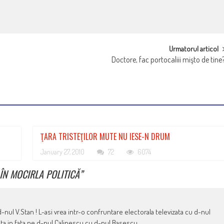
Urmatorul articol
Doctore, fac portocaliii mişto de tine
ŢARA TRISTEŢILOR MUTE NU IESE-N DRUM
January 27, 2010
72
6074
 ÎN MOCIRLA POLITICĂ
”
-nul V.Stan ! L-asi vrea intr-o confruntare electorala televizata cu d-nul
ta in fata,pe d-nul Calinescu cu d-nul Basescu.