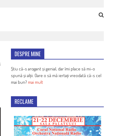
DESPRE MINE
6
Știu că-s arogant și genial, dar îmi place să mi-o
spună și alții. Oare o să mă iertați vreodată că-s cel
mai bun?
mai mult
RECLAME