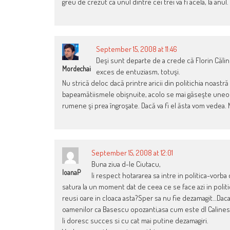
greu de crezut ca unul dintre cei trei va fi acela, la anul.
September 15, 2008 at 11:46
Deşi sunt departe de a crede că Florin Călin
Mordechai
exces de entuziasm, totuşi.
Nu strică deloc dacă printre aricii din politichia noastr
bapeamătiismele obişnuite, acolo se mai găseşte uneori ş
rumene şi prea îngroşate. Dacă va fi el ăsta vom vedea.
September 15, 2008 at 12:01
Buna ziua d-le Ciutacu,
IoanaP
Ii respect hotararea sa intre in politica-vorb
satura la un moment dat de ceea ce se face azi in polit
reusi oare in cloaca asta?Sper sa nu fie dezamagit…Daca 
oamenilor ca Basescu opozanti,asa cum este dl Calines
Ii doresc succes si cu cat mai putine dezamagiri.