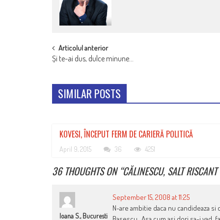
POST
Articolul anterior
Și te-ai dus, dulce minune…
NAVIGATION
SIMILAR POSTS
KOVESI, ÎNCEPUT FERM DE CARIERĂ POLITICĂ
April 9, 2015
36
4251
36 THOUGHTS ON “
CĂLINESCU, SALT RISCANT
September 15, 2008 at 11:25
N-are ambitie daca nu candideaza si d
Ioana S., Bucuresti
Basescu…Asa cum asi dori sa-i vad, fa