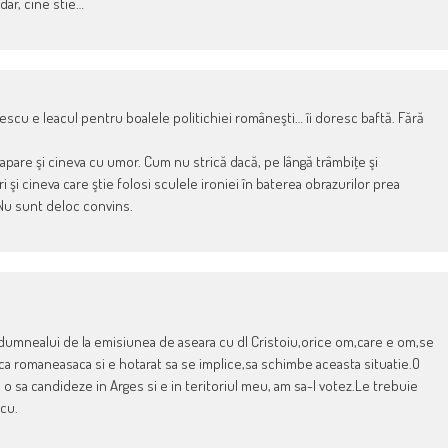
 dar, cine stie…
escu e leacul pentru boalele politichiei româneşti… îi doresc baftă. Fără
ă apare şi cineva cu umor. Cum nu strică dacă, pe lângă trâmbiţe şi
i cineva care ştie folosi sculele ironiei în baterea obrazurilor prea
 Nu sunt deloc convins.
a dumnealui de la emisiunea de aseara cu dl Cristoiu,orice om,care e om,se
ica romaneasaca si e hotarat sa se implice,sa schimbe aceasta situatie.O
o sa candideze in Arges si e in teritoriul meu, am sa-l votez.Le trebuie
cu.