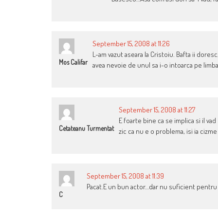
September 15, 2008 at 11:26
L-am vazut aseara la Cristoiu. Bafta ii dore
Mos Califar
avea nevoie de unul sa i-o intoarca pe limba 
September 15, 2008 at 11:27
E foarte bine ca se implica si il va
Cetateanu Turmentat
zic ca nu e o problema, isi ia ciz
September 15, 2008 at 11:39
Pacat.E un bun actor…dar nu suficient pentru 
C