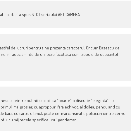
at coada si a spus STOT serialului ANTICAMERA.
a astfel de lucruri pentru a ne prezenta caracterul. Oricum Basescu de
u nu imi aduc aminte de un lucru facut asa cum trebuie de ocupantul
nescu, printre putinii capabili sa “poarte” o discutie “eleganta” cu
o, primul, mai grosier, cu apropouri fara echivoc, al doilea, penduland cu
 de baiat cu carte, ultimul, poate cel mai carismatic politician dintre cei nu
ntul cu mijloacele specifice unui gentleman.