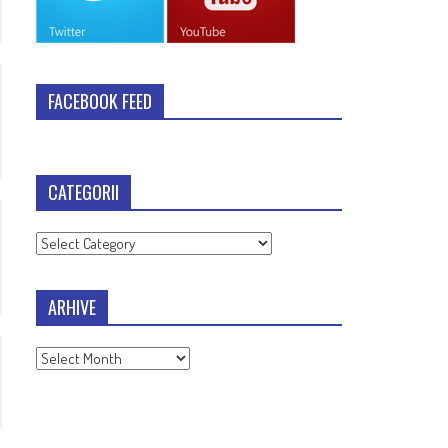
FACEBOOK FEED
CATEGORII
Categorii
ARHIVE
Arhive