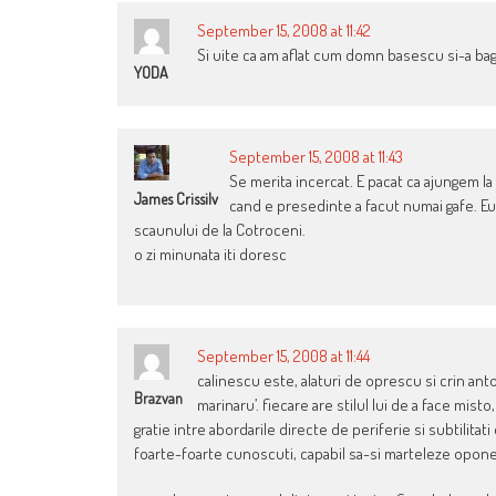
September 15, 2008 at 11:42
Si uite ca am aflat cum domn basescu si-a bag
YODA
September 15, 2008 at 11:43
Se merita incercat. E pacat ca ajungem l
James Crissilv
cand e presedinte a facut numai gafe. E
scaunului de la Cotroceni.
o zi minunata iti doresc
September 15, 2008 at 11:44
calinescu este, alaturi de oprescu si crin anto
Brazvan
marinaru’. fiecare are stilul lui de a face mist
gratie intre abordarile directe de periferie si subtilitati
foarte-foarte cunoscuti, capabil sa-si marteleze opone