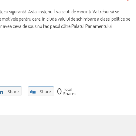
ă, cu siguranţă. Asta, însă, nu-l va scuti de mocirlă. Va trebui să se
e motivele pentru care, în ciuda valului de schimbare a clasei politice pe
 ar avea ceva de spus nu fac pasul către Palatul Parlamentului.
0
Total
Share
Share
Shares