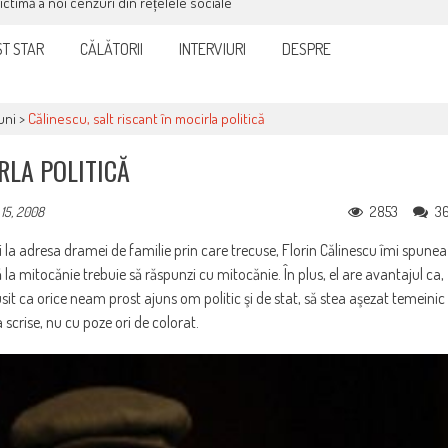
victimă a noi cenzuri din rețelele sociale
T STAR
CĂLĂTORII
INTERVIURI
DESPRE
uni
>
Călinescu, salt riscant în mocirla politică
RLA POLITICĂ
2853
3
15, 2008
la adresa dramei de familie prin care trecuse, Florin Călinescu îmi spunea
 că la mitocănie trebuie să răspunzi cu mitocănie.
În plus, el are avantajul ca,
scusit ca orice neam prost ajuns om politic şi de stat, să stea aşezat temeinic
a scrise, nu cu poze ori de colorat.