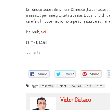
Om uns cu toate alifiile, Florin Călinescu ştia ce-l aşteapt
mînjească pe haine şi să se ţină de nas. E doar unul dintr
care fals îl induce media, multe personalităţi care chiar
Mai mult,
aici
…
COMENTARII
comentarii
Share
Tweet
Share
Tagged
calinescu
intact
politica
pro
tuca
Victor Ciutacu