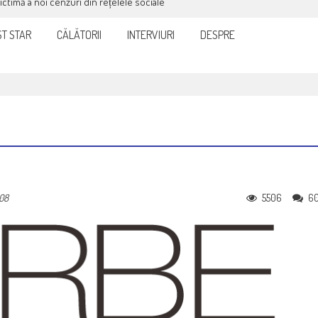
victimă a noi cenzuri din rețelele sociale
T STAR
CĂLĂTORII
INTERVIURI
DESPRE
5506
6
008