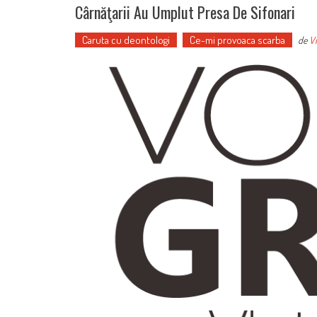
Cârnăţarii Au Umplut Presa De Sifonari
Caruta cu deontologi
Ce-mi provoaca scarba
de
Vi