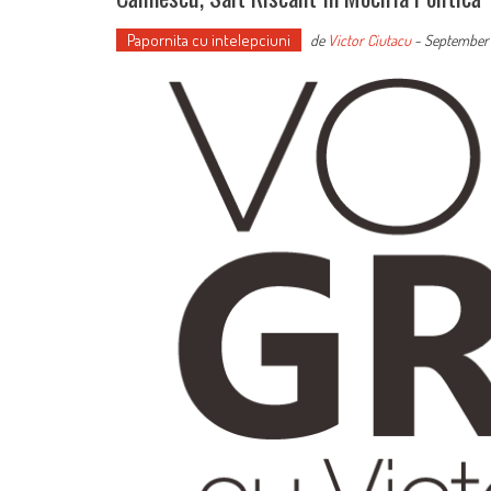
Papornita cu intelepciuni
de
Victor Ciutacu
-
September 