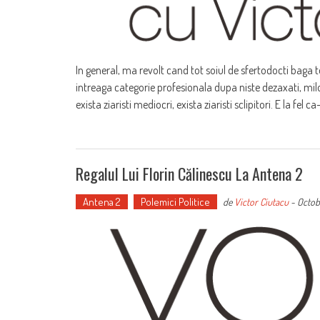
In general, ma revolt cand tot soiul de sfertodocti baga to
intreaga categorie profesionala dupa niste dezaxati, milogi
exista ziaristi mediocri, exista ziaristi sclipitori. E la fel ca
Regalul Lui Florin Călinescu La Antena 2
Antena 2
Polemici Politice
de
Victor Ciutacu
-
Octob