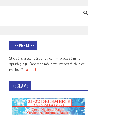
DESPRE MINE
Știu că-s arogant și genial, dar îmi place să mi-o
spună și alții. Oare o să mă iertați vreodată că-s cel
mai bun?
mai mult
0
RECLAME