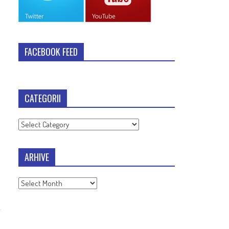
FACEBOOK FEED
CATEGORII
Categorii
ARHIVE
Arhive