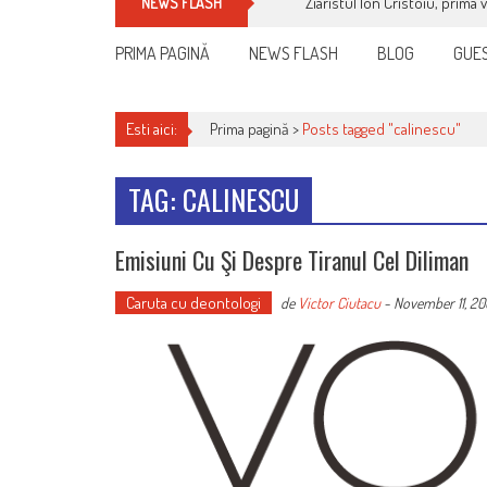
Ziaristul Ion Cristoiu, prima 
NEWS FLASH
PRIMA PAGINĂ
NEWS FLASH
BLOG
GUES
Esti aici:
Prima pagină >
Posts tagged "calinescu"
TAG: CALINESCU
Emisiuni Cu Şi Despre Tiranul Cel Diliman
Caruta cu deontologi
de
Victor Ciutacu
-
November 11, 2