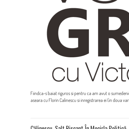
Fiindca-s baiat riguros si pentru ca am avut o sumedenie 
aseara cu Florin Calinescu si inregistrarea ei (in doua vari
Călinescu, Salt Riscant În Mocirla Politică