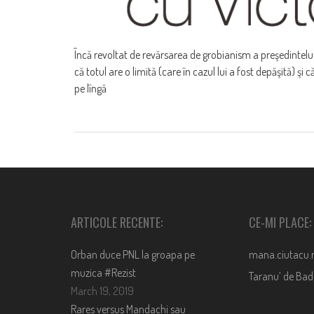
Încă revoltat de revărsarea de grobianism a preşedintelui
că totul are o limită (care în cazul lui a fost depăşită) şi
pe lîngă
ARTICOLE RECENTE:
CE-MI PLACE:
Orban duce PNL la groapa pe
mana.ciutacu.
muzica #Rezist
Taranu’ de Ba
March 19, 2019
Rares versus Mandachi sau