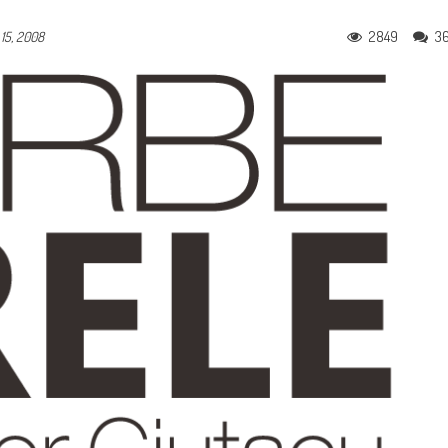
2849
3
15, 2008