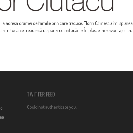
 la adresa dramei de familie prin care trecuse, Florin Călinescu îmi spunea
 că la mitocănie trebuie să răspunzi cu mitocănie. În plus, el are avantajul ca,
TWITTER FEED
Could not authenticate you.
ro
dea