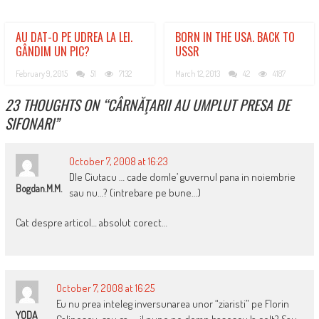
AU DAT-O PE UDREA LA LEI.
BORN IN THE USA. BACK TO
GÂNDIM UN PIC?
USSR
February 9, 2015
51
7132
March 12, 2013
42
4187
23 THOUGHTS ON “
CÂRNĂŢARII AU UMPLUT PRESA DE
SIFONARI
”
October 7, 2008 at 16:23
Dle Ciutacu … cade domle’ guvernul pana in noiembrie
Bogdan.M.M.
sau nu…? (intrebare pe bune…)
Cat despre articol… absolut corect…
October 7, 2008 at 16:25
Eu nu prea inteleg inversunarea unor “ziaristi” pe Florin
YODA