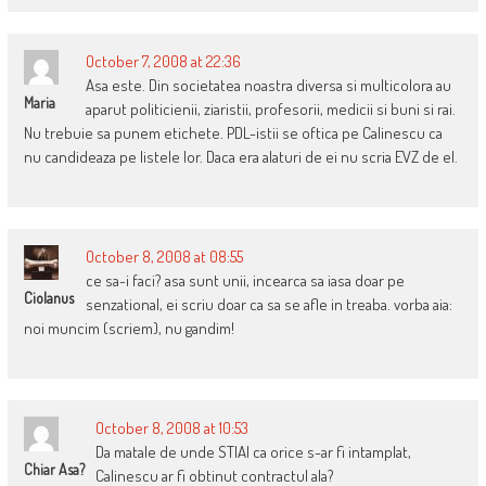
October 7, 2008 at 22:36
Asa este. Din societatea noastra diversa si multicolora au
Maria
aparut politicienii, ziaristii, profesorii, medicii si buni si rai.
Nu trebuie sa punem etichete. PDL-istii se oftica pe Calinescu ca
nu candideaza pe listele lor. Daca era alaturi de ei nu scria EVZ de el.
October 8, 2008 at 08:55
ce sa-i faci? asa sunt unii, incearca sa iasa doar pe
Ciolanus
senzational, ei scriu doar ca sa se afle in treaba. vorba aia:
noi muncim (scriem), nu gandim!
October 8, 2008 at 10:53
Da matale de unde STIAI ca orice s-ar fi intamplat,
Chiar Asa?
Calinescu ar fi obtinut contractul ala?