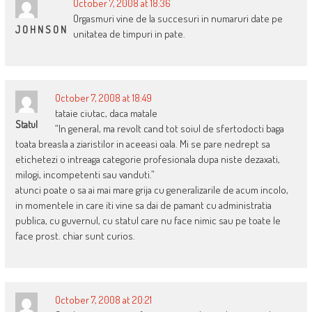
October 7, 2008 at 18:36
Orgasmuri vine de la succesuri in numaruri date pe
J O H N S O N
unitatea de timpuri in pate.
October 7, 2008 at 18:49
tataie ciutac, daca matale
Statul
“In general, ma revolt cand tot soiul de sfertodocti baga
toata breasla a ziaristilor in aceeasi oala. Mi se pare nedrept sa
etichetezi o intreaga categorie profesionala dupa niste dezaxati,
milogi, incompetenti sau vanduti.”
atunci poate o sa ai mai mare grija cu generalizarile de acum incolo,
in momentele in care iti vine sa dai de pamant cu administratia
publica, cu guvernul, cu statul care nu face nimic sau pe toate le
face prost. chiar sunt curios.
October 7, 2008 at 20:21