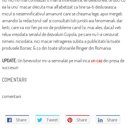
ea la unu’ macar olecuta mai alfabetizat ca tine sa-ti desluseasca
micul si nesemnificativul amanunt care se cheama lege, apoi mergeti
amandoi la redactorul-sef si consultati toti juristii aia fenomenali, dar
lenti, care va vor feri pe voi de probleme cand (si, mai ales, daca) veti
relua vreodata serialul de dezvaluiri Cupola, pe care nu l-a cenzurat
nimeni, niciodata; nici macar retragerea subita a publicitatii la toate
produsele Borsec & co din toate sifonariile Ringier din Romania.
UPDATE:
Un binevoitor mi-a semnalat pe mail inca
un caz
din presa de
succesuri
COMENTARII
comentarii
Share
Tweet
Share
Share