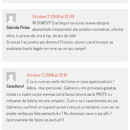
October 7, 2008 at 22:09
IN SFARSIT! Era timpul sa scrie cineva despre
Gabriela Pintea
aberantele interpretari ale actelor normative, oferite
zilnic in presa de orice tip, de ani de zile!
Si oricat l-as pretui pe domnul Cristoiu, atunci cand incepe sa
analizeze texte legale imi vine sa-mi iau campii!
October 7, 2008 at 22:10
E ca si cum as vorbi de funie in casa spanzuratului !
Canadianul
Adica , mie personal , Calinescu imi provoaca greatza
totala cu toate ca pe vremea cand facea loteria aia la PROTV cu
milioane de bilete imi era simpatic. Cum o sa-l caracterizez eu pe
Calinescu ca fiind un tupeist prost crescut si obraznic cum rar se
poate vedea pe fata pamantului ? Nu deranjez oare si pe altii ?
(persoanele de fatze se exclud !)