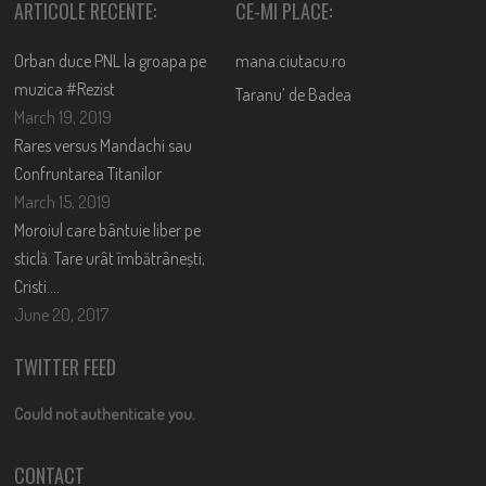
ARTICOLE RECENTE:
CE-MI PLACE:
Orban duce PNL la groapa pe
mana.ciutacu.ro
muzica #Rezist
Taranu’ de Badea
March 19, 2019
Rares versus Mandachi sau
Confruntarea Titanilor
March 15, 2019
Moroiul care bântuie liber pe
sticlă. Tare urât îmbătrânești,
Cristi….
June 20, 2017
TWITTER FEED
Could not authenticate you.
CONTACT