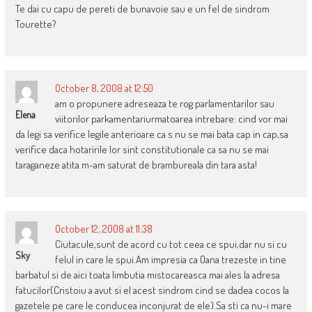
Te dai cu capu de pereti de bunavoie sau e un fel de sindrom
Tourette?
October 8, 2008 at 12:50
am o propunere adreseaza te rog parlamentarilor sau
Elena
viitorilor parkamentariurmatoarea intrebare: cind vor mai
da legi sa verifice legile anterioare ca s nu se mai bata cap in cap,sa
verifice daca hotaririle lor sint constitutionale ca sa nu se mai
taraganeze atita m-am saturat de brambureala din tara asta!
October 12, 2008 at 11:38
Ciutacule,sunt de acord cu tot ceea ce spui,dar nu si cu
Sky
felul in care le spui.Am impresia ca Oana trezeste in tine
barbatul si de aici toata limbutia mistocareasca mai ales la adresa
fatucilor(Cristoiu a avut si el acest sindrom cind se dadea cocos la
gazetele pe care le conducea inconjurat de ele).Sa sti ca nu-i mare