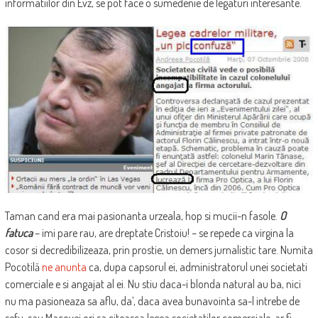
informatiilor din Evz, se pot face o sumedenie de legaturi interesante.
Taman cand era mai pasionanta urzeala, hop si mucii-n fasole.
O
fatuca
– imi pare rau, are dreptate Cristoiu! – se repede ca virgina la
cosor si decredibilizeaza, prin prostie, un demers jurnalistic tare. Numita
Pocotilă
ne anunta
ca, dupa capsorul ei, administratorul unei societati
comerciale e si angajat al ei. Nu stiu daca-i blonda natural au ba, nici
nu ma pasioneaza sa aflu, da’, daca avea bunavointa sa-l intrebe de
sefu-sau Macovei ori sa citeasca legea societatilor comerciale, ar fi