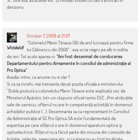
Si , uite asa, astia alde voi , schimbati subiectul sau il aruncati in
derizoriu.
October 7, 2008 at 21:07
“Colonelul Marin Tănase (50 de ani) lucrează pentru firma
WhiteWolf
lui Călinescu din 2006” : asa scria negru pe alb in editia
de ieri. Tot acolo aparea si:
“Am fost desemnat de conducerea
Departamentului pentru Armamente în consiliul de administraţie al
Pro Optica”
Asadar, intre, ce anume nu e clar ?
Si ca sa incehi, mai transanta decat pozita oficiala a ministerului
“Dubla postură a colonelului Marin Tănase este explicată sec de
Ministerul Apărării, într-un răspuns oficial remis EVZ: „Prin atribuţiile
sale de serviciu, ofiţerul nu are în competenţă activităţi în domeniul
achiziţiilor publice (…). Desemnarea sa ca reprezentant în Consiliul
de Administraţie al SC Pro Optica SA este fundamentată de
expertiza pe care ofiţerul o are în domeniul aparaturii optice şi
optoelectrice. Ofiţerul nu a făcut parte din niciuna din comisiile de
licitaţie, selecţie, negociere etc. şi ca atare nu au fost încălcate