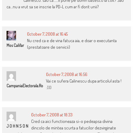
Calinescu. sau ca……il pune pe domn basescu la colt? Sau
ca…nu a vrut sa se inscrie la PD-L cum ar fi dorit unii?
October 7, 2008 at 16:45
Nu cred ca e de vina fatuca aia, e doar o executanta
Mos Califar
(prestatoare de servicii)
October 7, 2008 at 16:56
Vai ce sufera Calinescu dupa articolul asta !
CampaniaElectorala.ro
:)))
October 7, 2008 at 18:33
Cred ca aici functioneaza si-o pedeapsa divina
J O H N S O N
dincolo de mintea scurta a fatucilor dezvirginate