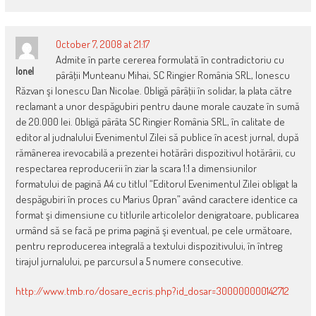
October 7, 2008 at 21:17
Admite în parte cererea formulată în contradictoriu cu
Ionel
pârâţii Munteanu Mihai, SC Ringier România SRL, Ionescu
Răzvan şi Ionescu Dan Nicolae. Obligă pârâţii în solidar, la plata către
reclamant a unor despăgubiri pentru daune morale cauzate în sumă
de 20.000 lei. Obligă pârâta SC Ringier România SRL, în calitate de
editor al judnalului Evenimentul Zilei să publice în acest jurnal, după
rămânerea irevocabilă a prezentei hotărâri dispozitivul hotărârii, cu
respectarea reproducerii în ziar la scara 1:1 a dimensiunilor
formatului de pagină A4 cu titlul “Editorul Evenimentul Zilei obligat la
despăgubiri în proces cu Marius Opran” având caractere identice ca
format şi dimensiune cu titlurile articolelor denigratoare, publicarea
urmând să se facă pe prima pagină şi eventual, pe cele următoare,
pentru reproducerea integrală a textului dispozitivului, în întreg
tirajul jurnalului, pe parcursul a 5 numere consecutive.
http://www.tmb.ro/dosare_ecris.php?id_dosar=300000000142712