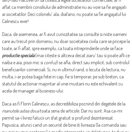
aflat ca membrii consiliului de administratie nu au voie sa fie angajati
ai societatilor. Deci colonelu’ ala, diafano, nu poate sa fie angajatul lui
Calinescu ever!
Daca, de asemenea, ar fi avut curiozitatea sa consulte si niste oameni
care au trecut prin domeniu, nu doar societatea civila care se pricepe la
toate, ar fi aflat, spre exemplu, ca toata intreprinderile unde se face
productie speciala
(mai citeste si altceva decat ziaru’ tau si poate afli ce
naiba e aia, pisoi mic si
confuz
) se afla, direct sau implicit, sub controlul
beneficiarilor comerciali. Si, nu in ultimul rand, o lecuta de lectura, nu
multa, i-ar putea baga fetei in cap, fie si temporar, pe sub breton, ca
statutul de actionar majoritar al unei mustarii nu este echivalent cu
acela de manager al business-ului.
Daca as fi Florin Calinescu, as decredibiliza pocnind din degetele de la
manutele astea doua
toata seria de articole. Dar nu sunt. Asa ca-mi
permit sa-i livrez fatucii un sfat gratuit si profund dezinteresat.
Papusica, atunci cand un securist de bine iti livreaza (la comanda sau
nu, nici nu mai conteaza) o marfa interesanta, iei delatiunea, te duci cu