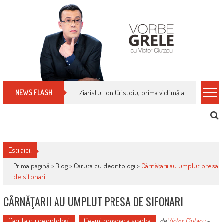
Skip
to
content
Cum îți schimbi, rapid, gratuit și eficient, furniz
NEWS FLASH
Esti aici:
Prima pagină >
Blog
>
Caruta cu deontologi
>
Cârnăţarii au umplut presa
de sifonari
CÂRNĂŢARII AU UMPLUT PRESA DE SIFONARI
Caruta cu deontologi
Ce-mi provoaca scarba
de
Victor Ciutacu
-