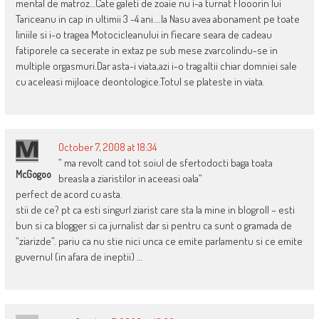
mental de matroz…Cate galeti de zoaie nu i-a turnat Flooorin lui
Tariceanu in cap in ultimii 3 -4 ani….la Nasu avea abonament pe toate
liniile si i-o tragea Motocicleanului in fiecare seara de cadeau
fatiporele ca secerate in extaz pe sub mese zvarcolindu-se in
multiple orgasmuri.Dar asta-i viata,azi i-o trag altii chiar domniei sale
cu aceleasi mijloace deontologice.Totul se plateste in viata.
October 7, 2008 at 18:34
” ma revolt cand tot soiul de sfertodocti baga toata
McGogoo
breasla a ziaristilor in aceeasi oala”
perfect de acord cu asta.
stii de ce? pt ca esti singurl ziarist care sta la mine in blogroll – esti
bun si ca blogger si ca jurnalist dar si pentru ca sunt o gramada de
“ziarizde”. pariu ca nu stie nici unca ce emite parlamentu si ce emite
guvernul (in afara de ineptii) …