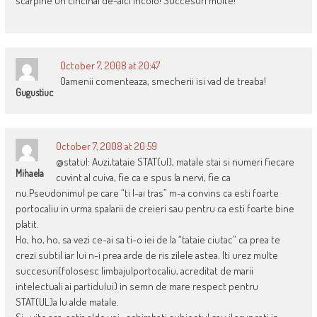
scarpine un cincinal de-aici încolo! Succesuri multe!
October 7, 2008 at 20:47
Oamenii comenteaza, smecherii isi vad de treaba!
Gugustiuc
October 7, 2008 at 20:59
@statul: Auzi,tataie STAT(ul), matale stai si numeri fiecare
Mihaela
cuvint al cuiva, fie ca e spus la nervi, fie ca
nu.Pseudonimul pe care “ti l-ai tras” m-a convins ca esti foarte
portocaliu in urma spalarii de creieri sau pentru ca esti foarte bine
platit.
Ho, ho, ho, sa vezi ce-ai sa ti-o iei de la “tataie ciutac” ca prea te
crezi subtil iar lui n-i prea arde de ris zilele astea. Iti urez multe
succesuri(folosesc limbajulportocaliu, acreditat de marii
intelectuali ai partidului) in semn de mare respect pentru
STAT(UL)a lu alde matale.