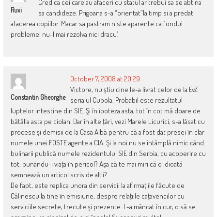
Cred ca cei care au afaceri cu statul ar trebui sa se abtina
Ruxi
sa candideze. Prigoana s-a “orientat”la timp si a predat
afacerea copiilor. Macar sa pastram niste aparente ca fondul
problemei nu-l mai rezolva nici dracu’.
October 7, 2008 at 20:29
Victore, nu ştiu cine le-a livrat celor de la EvZ
Constantin Gheorghe
serialul Cupola. Probabil este rezultatul
luptelor intestine din SIE. Şi în ipoteza asta, tot în cot mă doare de
bătălia asta pe ciolan. Dar în alte ţări, vezi Marele Licurici, s-a lăsat cu
procese şi demisii de la Casa Albă pentru că a fost dat presei în clar
numele unei FOSTE agente a CIA. Şi la noi nu se întâmplă nimic când
bulinarii publică numele rezidentului SIE din Serbia, cu acoperire cu
tot, punându-i viaţa în pericol? Aşa că te mai miri că o idioată
semnează un articol scris de alţii?
De fapt, este replica unora din servicii la afirmaţiile făcute de
Călinescu la tine în emisiune, despre relaţiile caţavencilor cu
serviciile secrete, trecute şi prezente. L-a mâncat în cur, o să se