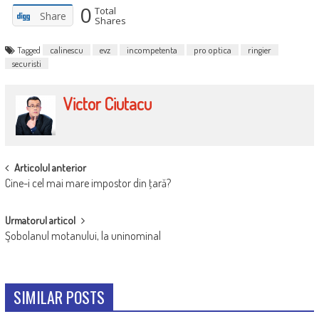
0
Total
Share
Shares
Tagged
calinescu
evz
incompetenta
pro optica
ringier
securisti
Victor Ciutacu
POST
Articolul anterior
Cine-i cel mai mare impostor din ţară?
NAVIGATION
Urmatorul articol
Şobolanul motanului, la uninominal
SIMILAR POSTS