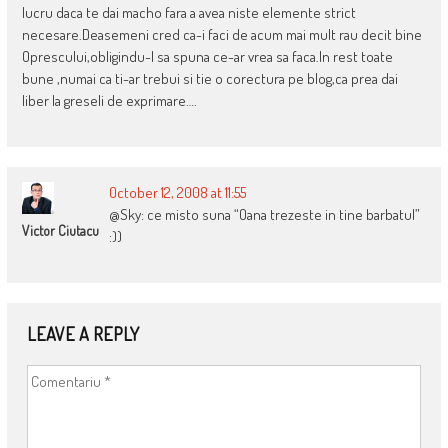
lucru daca te dai macho fara a avea niste elemente strict
necesare.Deasemeni cred ca-i faci de acum mai mult rau decit bine
Oprescului,obligindu-l sa spuna ce-ar vrea sa faca.In rest toate
bune ,numai ca ti-ar trebui si tie o corectura pe blog,ca prea dai
liber la greseli de exprimare….
October 12, 2008 at 11:55
@Sky: ce misto suna “Oana trezeste in tine barbatul”
Victor Ciutacu
:))
LEAVE A REPLY