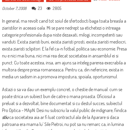
23
2805
October 7, 2008
In general, ma revolt cand tot soiul de sfertodocti baga toata breasla a
ziaristilor in aceeasi oala. Mi se pare nedrept sa etichetezi o intreaga
categorie profesionala dupa niste dezaxati, milogi, incompetenti sau
vanduti. Exista ziaristi buni, exista ziaristi prosti, exista ziaristi mediocri,
exista ziaristi sclipitori. E la fel ca-n fotbal, politica sau economie. Presa
nu e nici mai buna, nici mai rea decat societatea in ansamblul ei si
punct. Cu toate acestea, insa, am ajuns sa inteleg parerea execrabila a
multora despre presa romaneasca. Pentru ca, din nefericire, exista in
media un sadism in a promova impostura, spoiala, oportunismul.
Astazi o sa va dau un exemplu concret, o chestie de manual: cum se
poate strica un subiect bun de catre o mana proasta. Oficiosul a
preluat si a dezvoltat, bine documentat si cu destul succes, subiectul
Pro Optica – MApN. Desi nu subscriu la valul public de indignare, fiindca
stiu
ca societatea aia ar fi luat contractul ala de la Aparare si daca
patroana era mama lu’ Sile Pietroi, nu pot sa nu remarc ca, in lumina