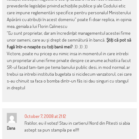
prevederile legislaţiei privind achiziţiile publice şi ale Codului etic
care impune reglementări specifice pentru personalul Ministerului
Apărării cu atribuţii în acest domeniu” poate fi doar replica, in opinia
mea, geniala a lui Florin Calinescu
“Eu sunt proprietar, dar am încredinţat managementul acestei firme
unor oameni, care au şi drept de semnătură în bancă.
Ştiţi că pot să
fugă într-o noapte cu toţi banii mei?
:)) :)) :))
Victore, poate nu pricep eu nimic insa in momentul in care intrebi
un proprietar al unei firme private despre ce anume achizitii a facut
SR-ul facad tam-tam pe tema banului public desi, in mod normal, ar
trebui sa intrebi institutia bugetata si nicidecum vanzatorul, cei care
s-au chinuit sa faca o bomba dintr-un fãs isi dau singuri cu stangul
in dreptul
October 7, 2008 at 21:12
Fratilor, eu il votez! Stau in cartierul Nord din Pitesti si abia
Dana
astept sa pun stampila pe el!!!