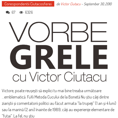
Corespondentii Ciutacosferei
de
Victor Ciutacu
-
September 30, 2010
67
6326
Victore, poate reușești să explici tu mai bine treaba următoare
...emblematică. FuXi Metoda Cucului de la Bonetă Nu știu câți dintre
ziariștii și comentatorii politici au făcut armata ”la trupeți” (1 an și 4 luni)
sau la marină (2 ani) înainte de 1989, câți au experiențe elementare de
”futai”. La fel, nu știu