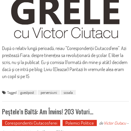
După o relativ lungă perioadă, reiau "Corespondenţii Ciutacosferei". Azi
prestează Fiara; despre tinereţea sa revoluţionară de şcolar. E liber la
scris, nu şi la publicat. Eu şi comisia (formată din mine şi atât) decidem
dacă şi ce intră pe blog. Liviu (Eleazar) Pantazi In vremurile alea eram
un copil si pe 15
Tagged
guestpost
perversiuni
scoala
Peştele’n Baltă: Am Învins! 203 Voturi…
Corespondentii Ciutacosferei
Polemici Politice
de
Victor Ciutacu
-