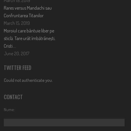
March 19, 2019
Rares versus Mandachi sau
Confruntarea Titanilor
March 15, 2019
Moroiul care bântuie liber pe
sticlă. Tare urât îmbătrânești,
Cristi….
June 20, 2017
TWITTER FEED
Could not authenticate you.
CONTACT
Nume: