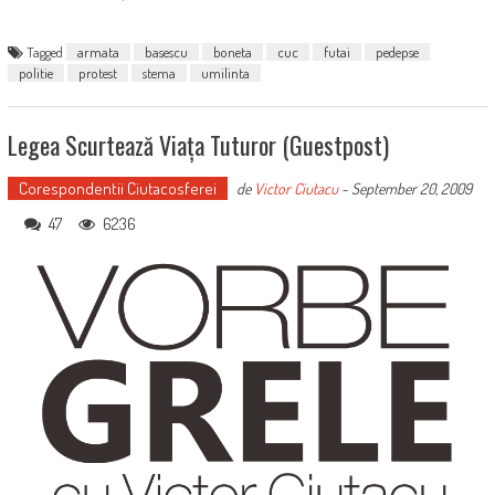
Tagged
armata
basescu
boneta
cuc
futai
pedepse
politie
protest
stema
umilinta
Legea Scurtează Viața Tuturor (guestpost)
Corespondentii Ciutacosferei
de
Victor Ciutacu
-
September 20, 2009
47
6236