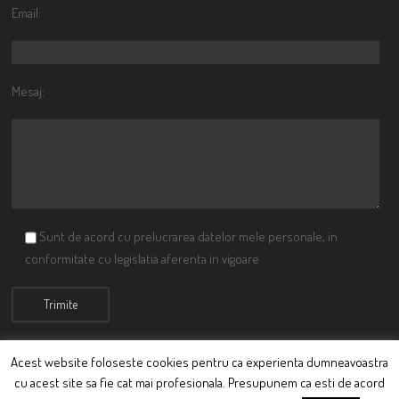
Email:
Mesaj:
Sunt de acord cu prelucrarea datelor mele personale, in
conformitate cu legislatia aferenta in vigoare
Acest website foloseste cookies pentru ca experienta dumneavoastra
cu acest site sa fie cat mai profesionala. Presupunem ca esti de acord
© Ciutacu 2015 Parte a Imperiului Ciutacesc.