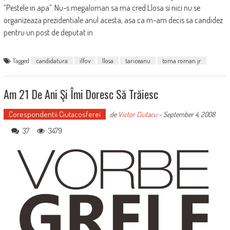
“Pestele in apa”. Nu-s megaloman sa ma cred Llosa si nici nu se
organizeaza prezidentiale anul acesta, asa ca m-am decis sa candidez
pentru un post de deputat in
Tagged
candidatura
ilfov
llosa
tariceanu
toma roman jr
Am 21 De Ani Şi Îmi Doresc Să Trăiesc
Corespondentii Ciutacosferei
de
Victor Ciutacu
-
September 4, 2008
37
3479