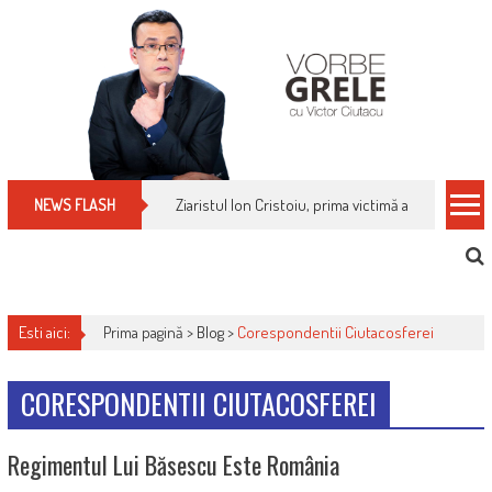
Skip
to
content
Ziaristul Ion Cristoiu, prima victimă a noi cenzuri 
NEWS FLASH
Esti aici:
Prima pagină >
Blog
>
Corespondentii Ciutacosferei
CORESPONDENTII CIUTACOSFEREI
Regimentul Lui Băsescu Este România