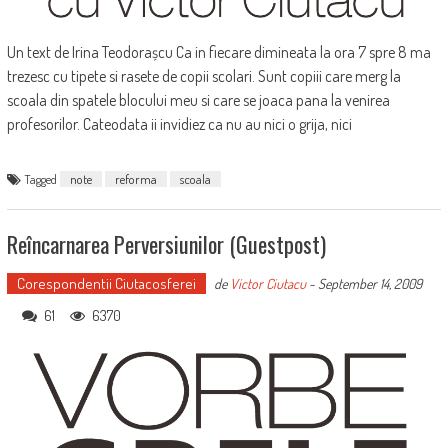
Un text de Irina Teodorașcu Ca in fiecare dimineata la ora 7 spre 8 ma
trezesc cu tipete si rasete de copii scolari. Sunt copiii care merg la
scoala din spatele blocului meu si care se joaca pana la venirea
profesorilor. Cateodata ii invidiez ca nu au nici o grija, nici
Tagged
note
reforma
scoala
Reîncarnarea Perversiunilor (guestpost)
Corespondentii Ciutacosferei
de
Victor Ciutacu
-
September 14, 2009
61
6370