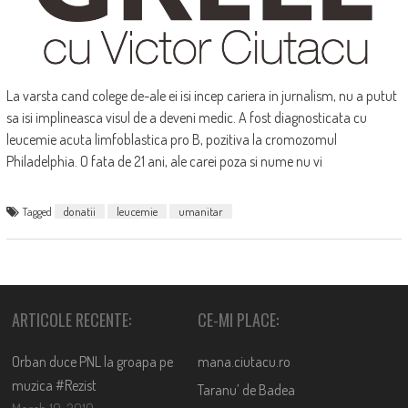
La varsta cand colege de-ale ei isi incep cariera in jurnalism, nu a putut
sa isi implineasca visul de a deveni medic. A fost diagnosticata cu
leucemie acuta limfoblastica pro B, pozitiva la cromozomul
Philadelphia. O fata de 21 ani, ale carei poza si nume nu vi
Tagged
donatii
leucemie
umanitar
ARTICOLE RECENTE:
CE-MI PLACE:
Orban duce PNL la groapa pe
mana.ciutacu.ro
muzica #Rezist
Taranu’ de Badea