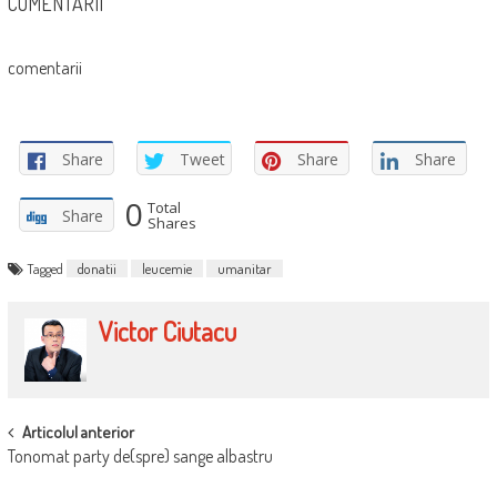
COMENTARII
comentarii
Share
Tweet
Share
Share
0
Total
Share
Shares
Tagged
donatii
leucemie
umanitar
Victor Ciutacu
POST
Articolul anterior
Tonomat party de(spre) sange albastru
NAVIGATION