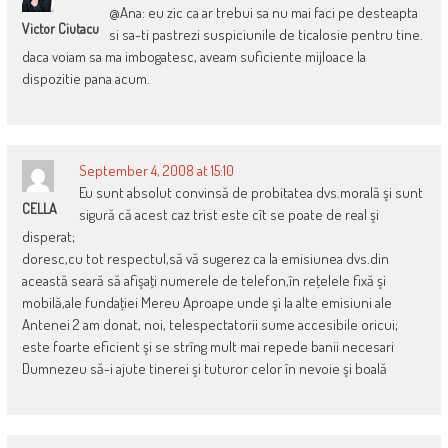
@Ana: eu zic ca ar trebui sa nu mai faci pe desteapta
Victor Ciutacu
si sa-ti pastrezi suspiciunile de ticalosie pentru tine.
daca voiam sa ma imbogatesc, aveam suficiente mijloace la
dispozitie pana acum.
September 4, 2008 at 15:10
Eu sunt absolut convinsă de probitatea dvs.morală şi sunt
CELLA
sigură că acest caz trist este cît se poate de real şi
disperat;
doresc,cu tot respectul,să vă sugerez ca la emisiunea dvs.din
această seară să afişaţi numerele de telefon,în reţelele fixă şi
mobilă,ale fundaţiei Mereu Aproape unde şi la alte emisiuni ale
Antenei 2 am donat, noi, telespectatorii sume accesibile oricui;
este foarte eficient şi se strîng mult mai repede banii necesari
Dumnezeu să-i ajute tinerei şi tuturor celor în nevoie şi boală