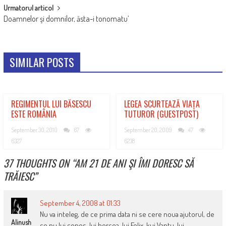
Urmatorul articol
Doamnelor şi domnilor, ăsta-i tonomatu’
SIMILAR POSTS
REGIMENTUL LUI BĂSESCU
LEGEA SCURTEAZĂ VIAȚA
ESTE ROMÂNIA
TUTUROR (GUESTPOST)
September 30, 2010
67
September 20, 2009
47
6327
6238
37 THOUGHTS ON “
AM 21 DE ANI ŞI ÎMI DORESC SĂ
TRĂIESC
”
September 4, 2008 at 01:33
Nu va inteleg, de ce prima data ni se cere noua ajutorul, de
Alinush
ce nu lui copos, lui borcea, lui Felix, kui Vantu, lui