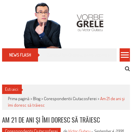
Skip
to
content
Cum îți schimbi, rapid, gratuit și eficient, furniz
NEWS FLASH
Esti aici:
Prima pagină >
Blog
>
Corespondentii Ciutacosferei
>
Am 21 de ani şi
îmi doresc să trăiesc
AM 21 DE ANI ŞI ÎMI DORESC SĂ TRĂIESC
Corespondentii Ciutacosferei
de
Victor Ciutacu
-
September 4, 2008