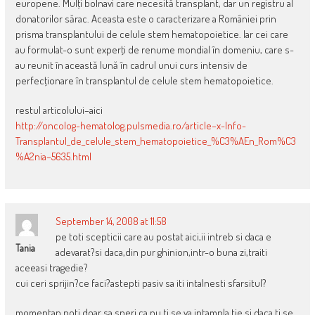
europene. Mulţi bolnavi care necesită tran­s­plant, dar un registru al
donatorilor sărac. Aceasta este o caracterizare a României prin
prisma transplantului de celule stem hematopoietice. Iar cei care
au for­­mulat-o sunt ex­perţi de renume mondial în domeniu, care s-
au reunit în această lună în cadrul unui curs intensiv de
perfecţionare în transplantul de celule stem hematopoietice.
restul articolului–aici
http://oncolog-hematolog.pulsmedia.ro/article–x-Info-
Transplantul_de_celule_stem_hematopoietice_%C3%AEn_Rom%C3
%A2nia–5635.html
September 14, 2008 at 11:58
pe toti scepticii care au postat aici,ii intreb si daca e
Tania
adevarat?si daca,din pur ghinion,intr-o buna zi,traiti
aceeasi tragedie?
cui ceri sprijin?ce faci?astepti pasiv sa iti intalnesti sfarsitul?
momentan poti doar sa speri ca nu ti se va intampla tie si daca ti se