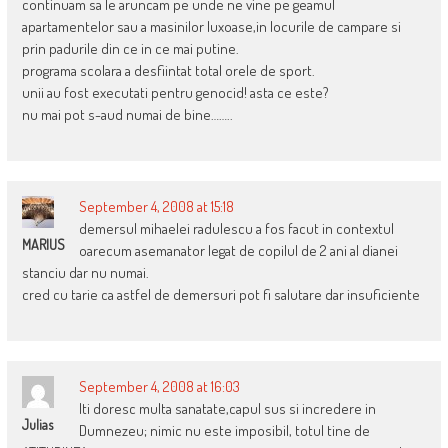
continuam sa le aruncam pe unde ne vine pe geamul
apartamentelor sau a masinilor luxoase,in locurile de campare si
prin padurile din ce in ce mai putine.
programa scolara a desfiintat total orele de sport.
unii au fost executati pentru genocid! asta ce este?
nu mai pot s-aud numai de bine……..
September 4, 2008 at 15:18
demersul mihaelei radulescu a fos facut in contextul
MARIUS
oarecum asemanator legat de copilul de 2 ani al dianei
stanciu dar nu numai.
cred cu tarie ca astfel de demersuri pot fi salutare dar insuficiente
September 4, 2008 at 16:03
Iti doresc multa sanatate,capul sus si incredere in
Julias
Dumnezeu; nimic nu este imposibil, totul tine de