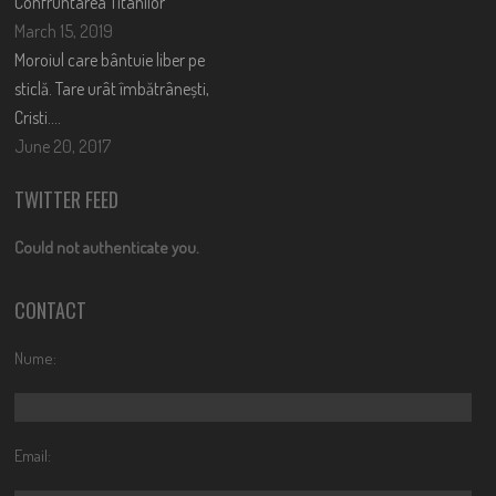
Confruntarea Titanilor
March 15, 2019
Moroiul care bântuie liber pe
sticlă. Tare urât îmbătrânești,
Cristi….
June 20, 2017
TWITTER FEED
Could not authenticate you.
CONTACT
Nume:
Email: