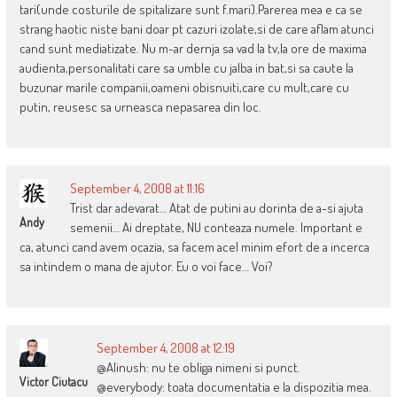
tari(unde costurile de spitalizare sunt f.mari).Parerea mea e ca se
strang haotic niste bani doar pt cazuri izolate,si de care aflam atunci
cand sunt mediatizate. Nu m-ar dernja sa vad la tv,la ore de maxima
audienta,personalitati care sa umble cu jalba in bat,si sa caute la
buzunar marile companii,oameni obisnuiti,care cu mult,care cu
putin, reusesc sa urneasca nepasarea din loc.
September 4, 2008 at 11:16
Trist dar adevarat… Atat de putini au dorinta de a-si ajuta
Andy
semenii… Ai dreptate, NU conteaza numele. Important e
ca, atunci cand avem ocazia, sa facem acel minim efort de a incerca
sa intindem o mana de ajutor. Eu o voi face… Voi?
September 4, 2008 at 12:19
@Alinush: nu te obliga nimeni si punct.
Victor Ciutacu
@everybody: toata documentatia e la dispozitia mea.