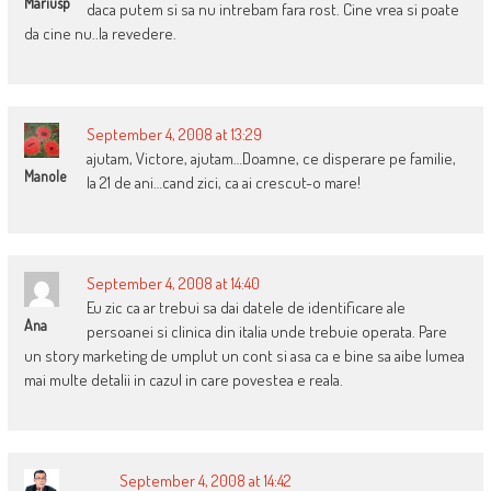
Mariusp
daca putem si sa nu intrebam fara rost. Cine vrea si poate
da cine nu..la revedere.
September 4, 2008 at 13:29
ajutam, Victore, ajutam…Doamne, ce disperare pe familie,
Manole
la 21 de ani…cand zici, ca ai crescut-o mare!
September 4, 2008 at 14:40
Eu zic ca ar trebui sa dai datele de identificare ale
Ana
persoanei si clinica din italia unde trebuie operata. Pare
un story marketing de umplut un cont si asa ca e bine sa aibe lumea
mai multe detalii in cazul in care povestea e reala.
September 4, 2008 at 14:42