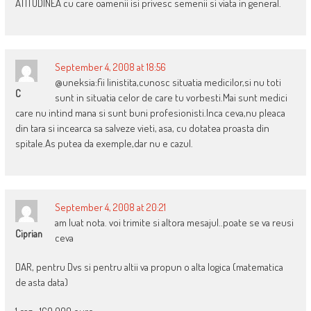
ATITUDINEA cu care oamenii isi privesc semenii si viata in general.
September 4, 2008 at 18:56
@uneksia:fii linistita,cunosc situatia medicilor,si nu toti
C
sunt in situatia celor de care tu vorbesti.Mai sunt medici
care nu intind mana si sunt buni profesionisti.Inca ceva,nu pleaca
din tara si incearca sa salveze vieti, asa, cu dotatea proasta din
spitale.As putea da exemple,dar nu e cazul.
September 4, 2008 at 20:21
am luat nota. voi trimite si altora mesajul..poate se va reusi
Ciprian
ceva
DAR, pentru Dvs si pentru altii va propun o alta logica (matematica
de asta data)