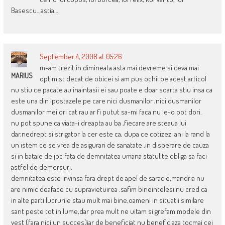
Basescu…astia…
September 4, 2008 at 05:26
m-am trezit in dimineata asta mai devreme si ceva mai
MARIUS
optimist decat de obicei si am pus ochii pe acest articol
nu stiu ce pacate au inaintasii ei sau poate e doar soarta stiu insa ca
este una din ipostazele pe care nici dusmanilor ,nici dusmanilor
dusmanilor mei ori cat rau ar fi putut sa-mi faca nu le-o pot dori.
nu pot spune ca viata-i dreapta au ba ,fiecare are steaua lui
dar,nedrept si strigator la cer este ca, dupa ce cotizezi ani la rand la
un istem ce se vrea de asigurari de sanatate ,in disperare de cauza
si in bataie de joc fata de demnitatea umana statul,te obliga sa faci
astfel de demersuri.
demnitatea este invinsa fara drept de apel de saracie,mandria nu
are nimic deaface cu supravietuirea .safim bineintelesi,nu cred ca
in alte parti lucrurile stau mult mai bine,oameni in situatii similare
sant peste tot in lume,dar prea mult ne uitam si grefam modele din
vest (fara nici un succes)iar de beneficiat nu beneficiaza tocmai cei