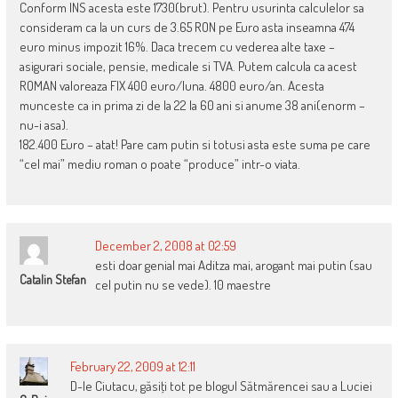
Conform INS acesta este 1730(brut). Pentru usurinta calculelor sa
consideram ca la un curs de 3.65 RON pe Euro asta inseamna 474
euro minus impozit 16%. Daca trecem cu vederea alte taxe –
asigurari sociale, pensie, medicale si TVA. Putem calcula ca acest
ROMAN valoreaza FIX 400 euro/luna. 4800 euro/an. Acesta
munceste ca in prima zi de la 22 la 60 ani si anume 38 ani(enorm –
nu-i asa).
182.400 Euro – atat! Pare cam putin si totusi asta este suma pe care
“cel mai” mediu roman o poate “produce” intr-o viata.
December 2, 2008 at 02:59
esti doar genial mai Aditza mai, arogant mai putin (sau
Catalin Stefan
cel putin nu se vede). 10 maestre
February 22, 2009 at 12:11
D-le Ciutacu, găsiţi tot pe blogul Sătmărencei sau a Luciei