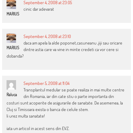
September 4, 2008 at 23:05
cinic dar adevarat
MARIUS
September 4, 2008 at 23:10
daca am apela la alde poponet,casuneanu ,jiji sau oricare
MARIUS
dintre astia care va vine in minte credeti ca vor cere si
dobanda?
September 5, 2008 at 11:04
Transplantul medular se poate realiza in mai multe centre
Raluca
din Romania, iar din cate stiu o parte importanta din
costuri sunt acoperite de asigurarile de sanatate. De asemenea, la
Cluj si Timisoara exista o banca de celule stem.
Ii urez multa sanatate!
iata un articol in acest sens din EVZ.