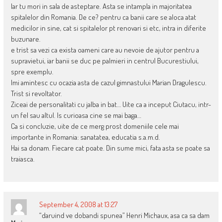
Iar tu mori in sala de asteptare. Asta se intampla in majoritatea
spitalelor din Romania. De ce? pentru ca banii care se aloca atat
medicilor in sine, cat si spitalelor pt renovari si etc, intra in diferite
buzunare.
e trist sa vezi ca exista oameni care au nevoie de ajutor pentru a
supravietui, iar banii se duc pe palmieri in centrul Bucurestiului,
spre exemplu.
Imi amintesc cu ocazia asta de cazul gimnastului Marian Dragulescu.
Trist si revoltator.
Ziceai de personalitati cu jalba in bat… Uite ca a inceput Ciutacu, intr-
un fel sau altul. Is curioasa cine se mai baga…
Ca si concluzie, uite de ce merg prost domeniile cele mai
importante in Romania: sanatatea, educatia s.a.m.d.
Hai sa donam. Fiecare cat poate. Din sume mici, fata asta se poate sa
traiasca.
September 4, 2008 at 13:27
“daruind ve dobandi spunea” Henri Michaux, asa ca sa dam