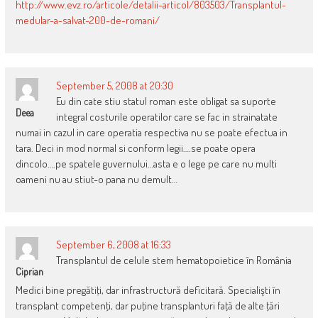
http://www.evz.ro/articole/detalii-articol/803503/Transplantul-
medular-a-salvat-200-de-romani/
September 5, 2008 at 20:30
Eu din cate stiu statul roman este obligat sa suporte
Deea
integral costurile operatilor care se fac in strainatate
numai in cazul in care operatia respectiva nu se poate efectua in
tara. Deci in mod normal si conform legii….se poate opera
dincolo….pe spatele guvernului…asta e o lege pe care nu multi
oameni nu au stiut-o pana nu demult…
September 6, 2008 at 16:33
Transplantul de celule stem hematopoietice în România
Ciprian
Medici bine pregătiţi, dar infrastructură deficitară. Specialişti în
transplant compe­tenţi, dar puţine transplanturi faţă de alte ţări