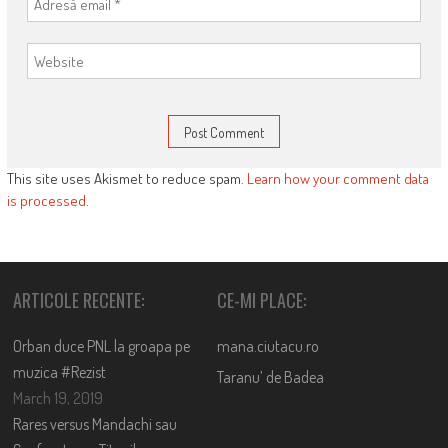
This site uses Akismet to reduce spam.
Learn how your comment data
is processed
.
ARTICOLE RECENTE:
CE-MI PLACE:
Orban duce PNL la groapa pe
mana.ciutacu.ro
muzica #Rezist
Taranu’ de Badea
March 19, 2019
Rares versus Mandachi sau