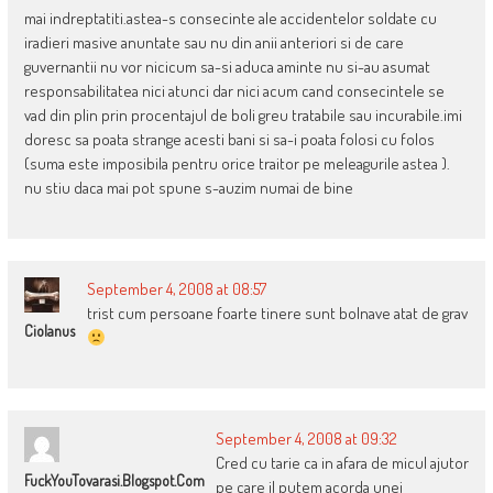
mai indreptatiti.astea-s consecinte ale accidentelor soldate cu
iradieri masive anuntate sau nu din anii anteriori si de care
guvernantii nu vor nicicum sa-si aduca aminte nu si-au asumat
responsabilitatea nici atunci dar nici acum cand consecintele se
vad din plin prin procentajul de boli greu tratabile sau incurabile.imi
doresc sa poata strange acesti bani si sa-i poata folosi cu folos
(suma este imposibila pentru orice traitor pe meleagurile astea ).
nu stiu daca mai pot spune s-auzim numai de bine
September 4, 2008 at 08:57
trist cum persoane foarte tinere sunt bolnave atat de grav
Ciolanus
September 4, 2008 at 09:32
Cred cu tarie ca in afara de micul ajutor
FuckYouTovarasi.blogspot.com
pe care il putem acorda unei