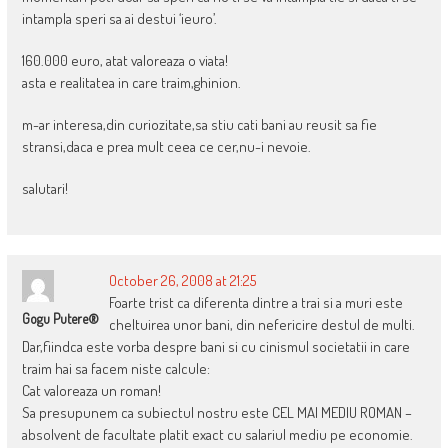
intampla speri sa ai destui ‘ieuro’.
160.000 euro, atat valoreaza o viata!
asta e realitatea in care traim,ghinion.
m-ar interesa,din curiozitate,sa stiu cati bani au reusit sa fie
stransi,daca e prea mult ceea ce cer,nu-i nevoie.
salutari!
October 26, 2008 at 21:25
Foarte trist ca diferenta dintre a trai si a muri este
Gogu Putere®
cheltuirea unor bani, din nefericire destul de multi.
Dar,fiindca este vorba despre bani si cu cinismul societatii in care
traim hai sa facem niste calcule:
Cat valoreaza un roman!
Sa presupunem ca subiectul nostru este CEL MAI MEDIU ROMAN –
absolvent de facultate platit exact cu salariul mediu pe economie.