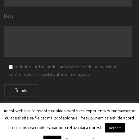
Mesaj:
Sunt de acord cu prelucrarea datelor mele personale, in
conformitate cu legislatia aferenta in vigoare
Acest website foloseste cookies pentru ca experienta dumneavoastra
cu acest site sa fie cat mai profesionala. Presupunem ca esti de acord
© Ciutacu 2015 Parte a Imperiului Ciutacesc.
cu folosirea cookies, dar poti refuza daca doresti.
Accepta
Powered By
Scriptics