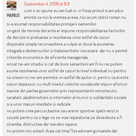
September 4, 2008 at 15:11
cum s-ar spune eu am luat-o -n freza primul si am adus
MARIUS
aminte ca nici la vremea aceea ,nici acum statul roman nu
si-a asumat responsabilitatea protejarii oamenilor.
un gest de minima decenta ar impune responsabilizarea factorilor
de decizie in preluarea si rezolvarea unor astfel de cazuri
disperate.simpla recunoastere a culpei ar duce la asumarea
integrala a demersurilor si tratamentelor necesare .dar nu o permit
criteriile economice de eficienta manageriala.
oricat ne-am stradui si cat de buni samariteni am fi nu ne putem
asuma rezolvarea unor astfel de cazuri la nivel individual.nu pentru
ca uneori nu ne-am permite un astfel de ajutor ci, pentru ca aceste
cazuri depasesc cu mult nivelul colectei sociale;ele impun eforturi
masive din partea guvernelor prin reprezentantii ministerului
sanatatii ,aladministrarii si internelor al muncii si solidaritatii sociale
si a unor masuri imediate si radicale.
nu putem crea parcuri,bazine sau arene sportive spatii verzi si
sosele pentru ca o lege ce se voia reparatorie,se dovedeste a fi
stramba, distructiva dar mai ales rapace.
nu putem nici astazi( dupa cat timp?)sa adunam gunoaiele,dar