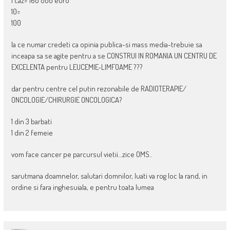
1 caz= 160 000 euro
10=
100
la ce numar credeti ca opinia publica-si mass media-trebuie sa
inceapa sa se agite pentru a se CONSTRUI IN ROMANIA UN CENTRU DE
EXCELENTA pentru LEUCEMIE-LIMFOAME ???
dar pentru centre cel putin rezonabile de RADIOTERAPIE/
ONCOLOGIE/CHIRURGIE ONCOLOGICA?
1 din 3 barbati
1 din 2 femeie
vom face cancer pe parcursul vietii…zice OMS..
sarutmana doamnelor, salutari domnilor, luati va rog loc la rand, in
ordine si fara inghesuiala, e pentru toata lumea