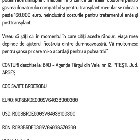
putea face transplant medular la o clinica din Italia. Costurile
pentru
găsirea donatorului compatibil şi pentru transplant medular se ridică la
peste 160.000
euro, neincluzînd costurile pentru tratamentul ante şi
posttransplant.
Vreau să ştiţi că, în momentul în care citiţi aceste rânduri, viaţa mea
depinde de ajutorul
fiecăruia dintre dumneavoastră. Vă mulţumesc
pentru şansa pr care mi-o acordaţi pentru a putea trăi.”
CONTURI deschise la:
BRD
–
Agenţia
Târgul
din
Vale,
nr.
12,
PITEŞTI,
Jud.
ARGEŞ
COD SWIFT: BRDEROBU
EURO: RO18BRDE030SV64038900300
USD:
RO08BRDE030SV64039100300
RON:
RO83BRDE030SV64038570300