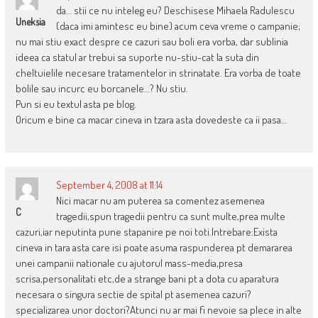
da… stii ce nu inteleg eu? Deschisese Mihaela Radulescu
Uneksia
(daca imi amintesc eu bine) acum ceva vreme o campanie;
nu mai stiu exact despre ce cazuri sau boli era vorba, dar sublinia
ideea ca statul ar trebui sa suporte nu-stiu-cat la suta din
cheltuielile necesare tratamentelor in strinatate. Era vorba de toate
bolile sau incurc eu borcanele…? Nu stiu.
Pun si eu textul asta pe blog.
Oricum e bine ca macar cineva in tzara asta dovedeste ca ii pasa…
September 4, 2008 at 11:14
Nici macar nu am puterea sa comentez asemenea
C
tragedii,spun tragedii pentru ca sunt multe,prea multe
cazuri,iar neputinta pune stapanire pe noi toti.Intrebare:Exista
cineva in tara asta care isi poate asuma raspunderea pt demararea
unei campanii nationale cu ajutorul mass-media,presa
scrisa,personalitati etc,de a strange bani pt a dota cu aparatura
necesara o singura sectie de spital pt asemenea cazuri?
specializarea unor doctori?Atunci nu ar mai fi nevoie sa plece in alte