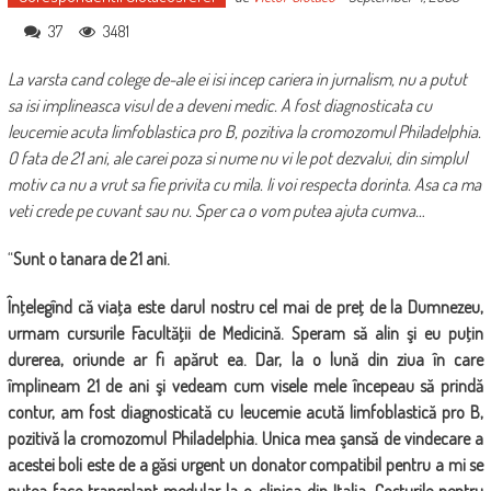
37
3481
La varsta cand colege de-ale ei isi incep cariera in jurnalism, nu a putut
sa isi implineasca visul de a deveni medic. A fost diagnosticata cu
leucemie acuta limfoblastica pro B, pozitiva la cromozomul Philadelphia.
O fata de 21 ani, ale carei poza si nume nu vi le pot dezvalui, din simplul
motiv ca nu a vrut sa fie privita cu mila. Ii voi respecta dorinta. Asa ca ma
veti crede pe cuvant sau nu. Sper ca o vom putea ajuta cumva…
“
Sunt o tanara de 21 ani.
Înţelegînd că viaţa este darul nostru cel mai de preţ de la Dumnezeu,
urmam cursurile Facultăţii de
Medicină. Speram să alin şi eu puţin
durerea, oriunde ar fi apărut ea. Dar, la o lună din ziua în care
împlineam 21 de ani şi vedeam cum visele mele începeau să prindă
contur, am fost diagnosticată cu leucemie acută limfoblastică pro B,
pozitivă la cromozomul Philadelphia. Unica mea şansă de vindecare a
acestei boli este de a găsi urgent un donator
compatibil pentru a mi se