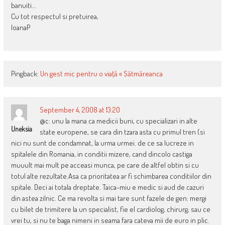
banuiti…
Cu tot respectul si pretuirea,
IoanaP
Pingback:
Un gest mic pentru o viaţă « Sătmăreanca
September 4, 2008 at 13:20
@c: unu la mana ca medicii buni, cu specializari in alte
Uneksia
state europene, se cara din tzara asta cu primul tren (si
nici nu sunt de condamnat, la urma urmei. de ce sa lucreze in
spitalele din Romania, in conditii mizere, cand dincolo castiga
muuult mai mult pe acceasi munca, pe care de altfel obtin si cu
totul alte rezultate.Asa ca prioritatea ar fi schimbarea conditiilor din
spitale. Deci ai totala dreptate. Taica-miu e medic si aud de cazuri
din astea zilnic. Ce ma revolta si mai tare sunt fazele de gen: mergi
cu bilet de trimitere la un specialist, fie el cardiolog, chirurg, sau ce
vrei tu, si nu te baga nimeni in seama fara cateva mii de euro in plic.