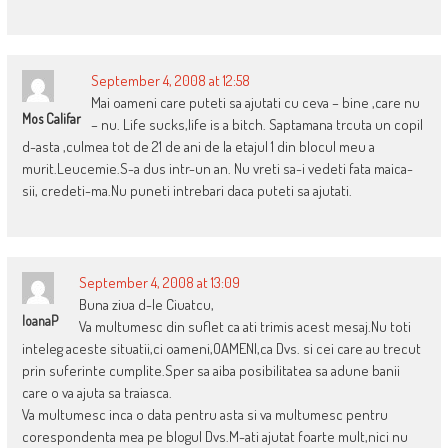
September 4, 2008 at 12:58
Mai oameni care puteti sa ajutati cu ceva – bine ,care nu
Mos Califar
– nu. Life sucks,life is a bitch. Saptamana trcuta un copil
d-asta ,culmea tot de 21 de ani de la etajul 1 din blocul meu a
murit.Leucemie.S-a dus intr-un an. Nu vreti sa-i vedeti fata maica-
sii, credeti-ma.Nu puneti intrebari daca puteti sa ajutati.
September 4, 2008 at 13:09
Buna ziua d-le Ciuatcu,
IoanaP
Va multumesc din suflet ca ati trimis acest mesaj.Nu toti
inteleg aceste situatii,ci oameni,OAMENI,ca Dvs. si cei care au trecut
prin suferinte cumplite.Sper sa aiba posibilitatea sa adune banii
care o va ajuta sa traiasca.
Va multumesc inca o data pentru asta si va multumesc pentru
corespondenta mea pe blogul Dvs.M-ati ajutat foarte mult,nici nu