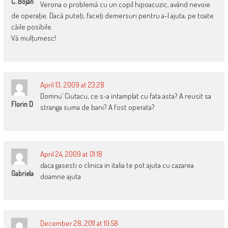
C. Bojan
Verona o problemă cu un copil hipoacuzic, având nevoie
de operaţie. Dacă puteţi, faceţi demersuri pentru a-l ajuta, pe toate
căile posibile.
Vă mulţumesc!
April 13, 2009 at 23:28
Domnu’ Ciutacu, ce s-a intamplat cu fata asta? A reusit sa
Florin D
stranga suma de bani? A fost operata?
April 24, 2009 at 01:18
daca gasesti o clinica in italia te pot ajuta cu cazarea
Gabriela
doamne ajuta
December 28, 2011 at 10:58