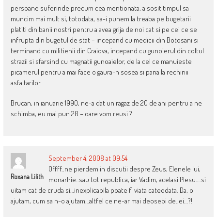
persoane suferinde precum cea mentionata, a sosit timpul sa
muncim mai mult si, totodata, sa-i punem la treaba pe bugetarii
platiti din banii nostri pentru a avea grija de noi cat si pe cei ce se
infrupta din bugetul de stat – incepand cu medicii din Botosani si
terminand cu militienii din Craiova, incepand cu gunoierul din coltul
strazii si sfarsind cu magnatii gunoaielor, de la cel ce manuieste
picamerul pentru a mai face o gaura-n sosea si pana la rechinii
asfaltarilor.
Brucan, in ianuarie 1990, ne-a dat un ragaz de 20 de ani pentru a ne
schimba, eu mai pun 20 – oare vom reusi ?
September 4, 2008 at 09:54
Offff..ne pierdem in discutii despre Zeus, Elenele lui,
Roxana Lilith
monarhie..sau tot republica, iar Vadim, acelasi Plesu….si
uitam cat de cruda si…inexplicabila poate fi viata cateodata. Da, o
ajutam, cum sa n-o ajutam…altfel ce ne-ar mai deosebi de..ei…?!