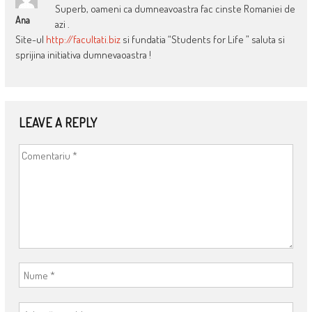
Superb, oameni ca dumneavoastra fac cinste Romaniei de
Ana
azi .
Site-ul
http://facultati.biz
si fundatia “Students for Life ” saluta si
sprijina initiativa dumnevaoastra !
LEAVE A REPLY