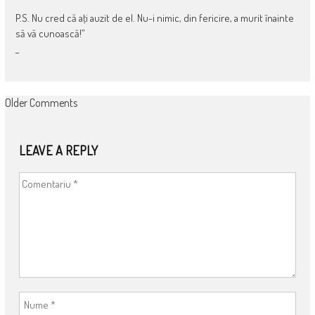
P.S. Nu cred că aţi auzit de el. Nu-i nimic, din fericire, a murit înainte
să vă cunoască!”
_
COMMENT
Older Comments
NAVIGATION
LEAVE A REPLY