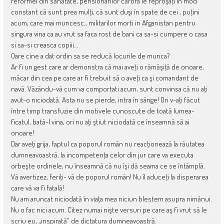
reformei din sănătate, pensionarilor cărora le reproşaţi în mod
constant că sunt prea mulţi, că sunt duşi în spate de cei , puţini
acum, care mai muncesc., militarilor morti in Afganistan pentru
singura vina ca au vrut sa faca rost de bani ca sa-si cumpere o casa
si sa-si creasca copiii…
Oare cine a dat ordin sa se reducă locurile de munca?
Ar fi un gest care ar demonstra că mai aveţi o rămăşiţă de onoare,
măcar din cea pe care ar fi trebuit să o aveţi ca şi comandant de
navă. Văzându-vă cum va comportati acum, sunt convinsa că nu aţi
avut-o niciodată. Asta nu se pierde, intra în sânge! Ori v-aţi făcut
între timp transfuzie din motivele cunoscute de toată lumea-
ficatul, bată-l vina, ori nu aţi ştiut niciodată ce înseamnă să ai
onoare!
Dar aveţi grija, faptul ca poporul român nu reacţionează la răutatea
dumneavoastră, la incompetenţa celor din jur care va executa
orbeşte ordinele, nu înseamnă că nu îşi dă seama ce se întâmplă.
Vă avertizez, feriţi- vă de poporul român! Nu îl aduceţi la disperarea
care vă va fi fatală!
Nu am aruncat niciodată în viaţa mea niciun blestem asupra nimănui.
Nu o fac nici acum. Citez numai nişte versuri pe care aş fi vrut să le
scriu eu, „inspirată” de dictatura dumneavoastră.