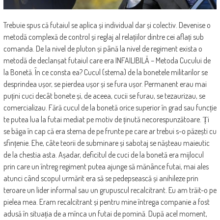
Trebuie spus că futaiul se aplica și individual dar și colectiv. Devenise o
metodă complexă de control și reglaj al relațiilor dintre cei aflați sub
comanda. De la nivel de pluton și până la nivel de regiment exista o
metodă de declanșat futaiul care era INFAILIBILĂ – Metoda Cucului de
la Bonetă. În ce consta ea? Cucul (stema) de la bonetele militarilor se
desprindea ușor, se pierdea ușor și se fura ușor. Permanent erau mai
puțini cuci decât bonete și, de aceea, cucii se furau, se tezaurizau, se
comercializau. Fără cucul de la bonetă orice superior în grad sau funcție
te putea lua la futai mediat pe motiv de ținută necorespunzătoare. Ți
se băga în cap că era stema de pe frunte pe care ar trebui s-o păzești cu
sfințenie. Ehe, câte teorii de subminare și sabotaj se nășteau maieutic
de la chestia asta. Așadar, deficitul de cuci de la bonetă era mijlocul
prin care un întreg regiment putea ajunge să mănânce futai, mai ales
atunci când scopul urmărit era să se pedepsească și anihileze prin
teroare un lider informal sau un grupuscul recalcitrant. Eu am trăit-o pe
pielea mea. Eram recalcitrant și pentru mine întrega companie a fost
adusă în situația de a mînca un futai de pomină. După acel moment,