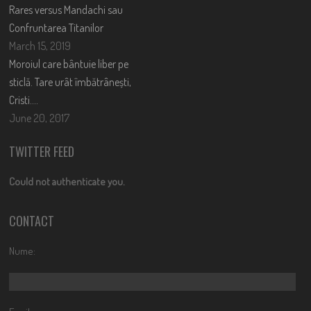
Rares versus Mandachi sau
Confruntarea Titanilor
March 15, 2019
Moroiul care bântuie liber pe
sticlă. Tare urât îmbătrânești,
Cristi….
June 20, 2017
TWITTER FEED
Could not authenticate you.
CONTACT
Nume: