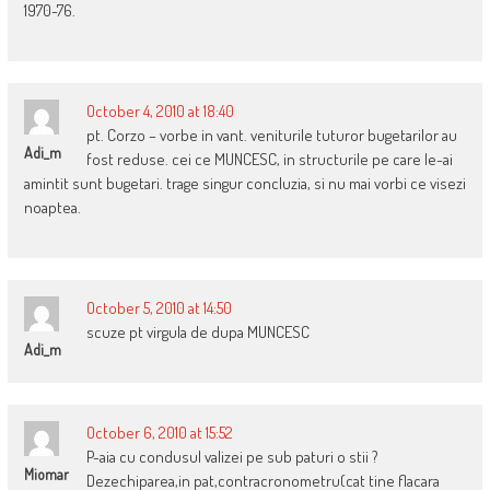
1970-76.
October 4, 2010 at 18:40
pt. Corzo – vorbe in vant. veniturile tuturor bugetarilor au
Adi_m
fost reduse. cei ce MUNCESC, in structurile pe care le-ai
amintit sunt bugetari. trage singur concluzia, si nu mai vorbi ce visezi
noaptea.
October 5, 2010 at 14:50
scuze pt virgula de dupa MUNCESC
Adi_m
October 6, 2010 at 15:52
P-aia cu condusul valizei pe sub paturi o stii ?
Miomar
Dezechiparea,in pat,contracronometru(cat tine flacara