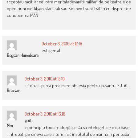
acceptau tacit iar cei care merita(adevaratii militari de pe teatrele de
operatiuni din Afganistan,Irak sau Kosovo) sunt tratati cu dispret de
conducerea MAN
October 3, 2010 at 12:18
esti genial
Bogdan Hunedoara
October 3, 2010 at 15:19
si totusi, parca prea mare obsesia pentru cuvantul FUTAI…
Brazvan
October 3, 2010 at 16:18
@ALL
Mm
In principiu Fuxi are dreptate.Ca sa intelegeti ce e cu base
, intrebati pe cineva care a terminat institutul de marina in perioada