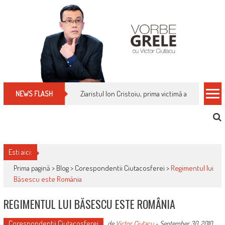
Skip
to
content
Cum îți schimbi, rapid, gratuit și eficient, furniz
NEWS FLASH
Esti aici:
Prima pagină >
Blog
>
Corespondentii Ciutacosferei
>
Regimentul lui
Băsescu este România
REGIMENTUL LUI BĂSESCU ESTE ROMÂNIA
Corespondentii Ciutacosferei
de
Victor Ciutacu
-
September 30, 2010