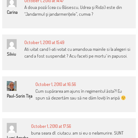
October 1, 2010 at 14:47
A doua poză (cea cu Băsescu, Udrea şi Ridzi) este din
Carina
“Jandarmul şi jandarmeriţele”, cumva ?
October 1, 2010 at 15:49
Ati uitat cand l-ati votat cu amandoua mainile si la alegeri si
Silviu
cand a fost suspendat ? Acu faceti pe mortu’ in papusoi.
October 1, 2010 at 16:56
Cum supărarea am ajuns în regimentul ăsta?! Eu
Paul-Sorin Tița
spun să dezertăm sau să ne dăm loviţi în aripă
October 1, 2010 at 17:56
buna seara dl. ciutacu. am si eu o nelamurire. SUNT
Lumi Agache