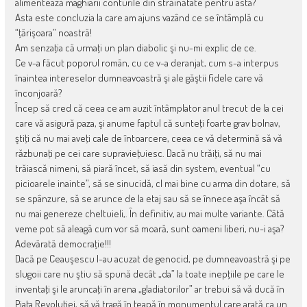
alimentează maghiarii conturile din străinătate pentru asta?
Asta este concluzia la care am ajuns vazând ce se întâmplă cu
“ţărişoara” noastră!
Am senzaţia că urmaţi un plan diabolic şi nu-mi explic de ce.
Ce v-a făcut poporul român, cu ce v-a deranjat, cum s-a interpus
înaintea intereselor dumneavoastră şi ale găştii fidele care vă
înconjoară?
Încep să cred că ceea ce am auzit întâmplator anul trecut de la cei
care vă asigură paza, şi anume faptul că sunteţi foarte grav bolnav,
ştiţi că nu mai aveţi cale de întoarcere, ceea ce vă determină să vă
răzbunaţi pe cei care supravieţuiesc. Dacă nu trăiţi, să nu mai
trăiască nimeni, să piară încet, să iasă din system, eventual “cu
picioarele inainte”, să se sinucidă, cl mai bine cu arma din dotare, să
se spânzure, să se arunce de la etaj sau să se înnece aşa încât să
nu mai genereze cheltuieli,. În definitiv, au mai multe variante. Câtă
veme pot să aleagă cum vor să moară, sunt oameni liberi, nu-i aşa?
Adevărată democraţie!!!
Dacă pe Ceauşescu l-au acuzat de genocid, pe dumneavoastră şi pe
slugoii care nu ştiu să spună decât „da” la toate inepţiile pe care le
inventaţi şi le aruncaţi în arena „gladiatorilor” ar trebui să vă ducă în
Piaţa Revoluţiei, să vă tragă în ţeapă în monumentul care arată ca un