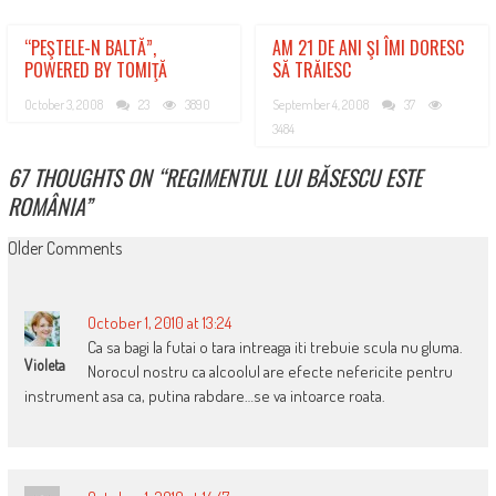
“PEŞTELE-N BALTĂ”,
AM 21 DE ANI ŞI ÎMI DORESC
POWERED BY TOMIŢĂ
SĂ TRĂIESC
October 3, 2008
23
3890
September 4, 2008
37
3484
67 THOUGHTS ON “
REGIMENTUL LUI BĂSESCU ESTE
ROMÂNIA
”
COMMENT
Older Comments
NAVIGATION
October 1, 2010 at 13:24
Ca sa bagi la futai o tara intreaga iti trebuie scula nu gluma.
Violeta
Norocul nostru ca alcoolul are efecte nefericite pentru
instrument asa ca, putina rabdare…se va intoarce roata.