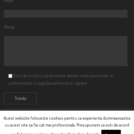
Email:
Mesaj:
Sunt de acord cu prelucrarea datelor mele personale, in
conformitate cu legislatia aferenta in vigoare
Acest website foloseste cookies pentru ca experienta dumneavoastra
cu acest site sa fie cat mai profesionala. Presupunem ca esti de acord
© Ciutacu 2015 Parte a Imperiului Ciutacesc.