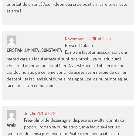
unui bat de chibrit )!Acum,depindea si de pozitia in care tineai batul
sa arda !
November 12, 2010 at 12:56
Buna dl.Ciutacu
CRISTIAN LUMINITA....CONSTANTA
Eu nu am facut armata,dar sunt uni
barbati care au facut armata si sunt tare prosti….ca nu stiu cumii
cheama,daca nu au buletinul la ei…Asa este acum…toti cei care ne
conduc nu stiu pe ce lume sunt….de aceea avem nevoie de oameni
destepti, sa faci emisiuni bune siintelepte….cei ce nu te inteleg…au
facut armata in comunism.
July 14, 2011 at 07:31
Prea-plinul de dezamagire, disperare, revolta, dorinta ca
Anais
poporul roman sa nu fie starpit, m-a facut sa-i scriu o
scrisoare deschisa presedintelui. Poate ca nu merita citita sau