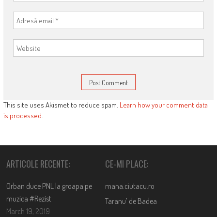
This site uses Akismet to reduce spam.
Learn how your comment data
is processed
.
ARTICOLE RECENTE:
CE-MI PLACE:
Orban duce PNL la groapa pe
mana.ciutacu.ro
muzica #Rezist
Taranu’ de Badea
March 19, 2019