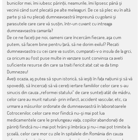
bunicilor mei, îmi iubesc părinţii, neamurile, îmi lipsesc până şi
vecinii când sunt plecată pe alte meleaguri. De ce să plec eu în altă
parte şi să nu plecaţi dumneavoastră împreună cu golanii şi
parasutele care care vă susţin, într-un cuvant cu intreaga
dumneavoastra camarila?
De ce ne faceţi pe noi, oameni care încercăm fiecare, aşa cum
putem, să facem bine pentru ţară, să ne dorim exilul? Plecati
dumneavoastra cu cei care va sustin, cumparati-v o insula de la grci,
ca oricum au fost puse multe in vanzare sunt convinsa ca aveti
suficiente resurse din care sa traiti fericit atat cat va da timp
Dumnezeu!
Aveţi ocazia, aş putea să spun istorică, să ieşiţi în faţa naţiunii şi să vă
spovediţi, să încercaţi să vă cereţi iertare familiilor celor care s-au
sinucis din cauza „reformei statului” de care sunteţi atât de mâdru,
celor care au murit natural- prin infarct, accident vascular, etc, ca
urmare a măsurilor ordonate de dumneavoastră în laboratoarele
Cotrocenilor, celor care mor fiindcă nu-şi mai pot lua
medicamentele care le prelungeau viaţa, copiilor abandonaţi de
părinţi fiindcă nu-i mai pot hrăni şi îmbrăca şi nu-i mai pot trimite la
şcoală, celor care mor cu zile în spitalele din România din cauza