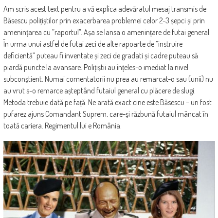
Am scris acest text pentru a vă explica adevăratul mesaj transmis de
Băsescu polițiștilor prin exacerbarea problemei celor 2-3 șepci și prin
amenințarea cu ”raportul”. Așa se lansa o amenințare de futai general.
În urma unui astfel de futai zeci de alte rapoarte de ”instruire
deficientă” puteau fi inventate și zeci de gradati și cadre puteau să
piardă puncte la avansare. Polițiștii au înțeles-o imediat la nivel
subconștient. Numai comentatorii nu prea au remarcat-o sau (unii) nu
au vrut s-o remarce așteptând futaiul general cu plăcere de slugi.
Metoda trebuie dată pe față. Ne arată exact cine este Băsescu – un fost
pufarez ajuns Comandant Suprem, care-și răzbună futaiul mâncat în
toată cariera. Regimentul lui e România.