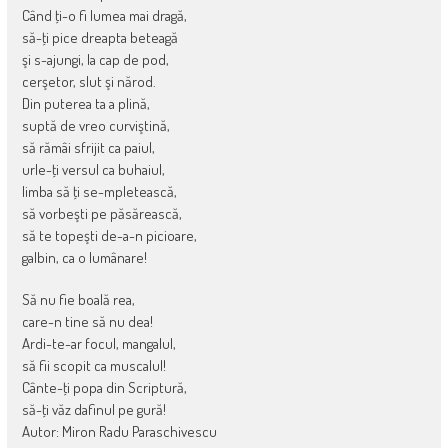
Când ţi-o fi lumea mai dragă,
să-ţi pice dreapta beteagă
şi s-ajungi, la cap de pod,
cerşetor, slut şi nărod.
Din puterea ta a plină,
suptă de vreo curviştină,
să rămâi sfrijit ca paiul,
urle-ţi versul ca buhaiul,
limba să ţi se-mpletească,
să vorbeşti pe păsărească,
să te topeşti de-a-n picioare,
galbin, ca o lumânare!
Să nu fie boală rea,
care-n tine să nu dea!
Ardi-te-ar focul, mangalul,
să fii scopit ca muscalul!
Cânte-ţi popa din Scriptură,
să-ţi văz dafinul pe gură!
Autor: Miron Radu Paraschivescu