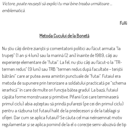
Victore, poate reușești să explici tu mai bine treaba următoare …
emblematică.
FuXi
Metoda Cucului de la Bonetă
Nu știu câți dintre ziariștii și comentatorii politici au făcut armata ”la
trupeți” (1 an și 4 luni) sau la marină (2 ani) înainte de 1989, câți au
experiențe elementare de ”futai”. La fel, nu știu câți au făcut-o la ”TR-
termen redus” (9 luni) sau TRB ”termen redus după facultate – teriștii
bătrâni” care ar putea avea amintiri punctuale de ”futai”. Futaiul era
metoda de supunere prin terorizare a soldatului practicată pe ”schema
ierarhică” în care de multe ori funcția bătea gradul. La bază, futaiul
căpăta forme monstruase și primitive. Pifanii (cei care terminaseră
primul ciclu) abia așteptau să prindă pufarezii (pe cei din primul ciclu)
pentru a răzbuna tot futaiul halit de la predecesori și de la tablagii și
ofițeri. Dar cum se aplica futaiul? Se căuta cel mai neînsemnat motiv
regulamentar și se aplica pornind de la el o corecție semi-abuzivă de tip