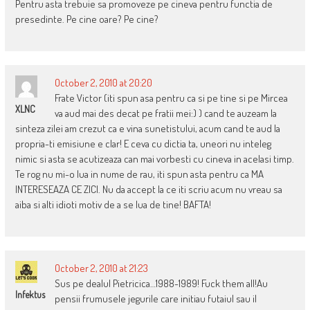
Pentru asta trebuie sa promoveze pe cineva pentru functia de
presedinte. Pe cine oare? Pe cine?
October 2, 2010 at 20:20
Frate Victor (iti spun asa pentru ca si pe tine si pe Mircea
XLNC
va aud mai des decat pe fratii mei:) ) cand te auzeam la
sinteza zilei am crezut ca e vina sunetistului, acum cand te aud la
propria-ti emisiune e clar! E ceva cu dictia ta, uneori nu inteleg
nimic si asta se acutizeaza can mai vorbesti cu cineva in acelasi timp.
Te rog nu mi-o lua in nume de rau, iti spun asta pentru ca MA
INTERESEAZA CE ZICI. Nu da accept la ce iti scriu acum nu vreau sa
aiba si alti idioti motiv de a se lua de tine! BAFTA!
October 2, 2010 at 21:23
Sus pe dealul Pietricica…1988-1989! Fuck them all!Au
Infektus
pensii frumusele jegurile care initiau futaiul sau il