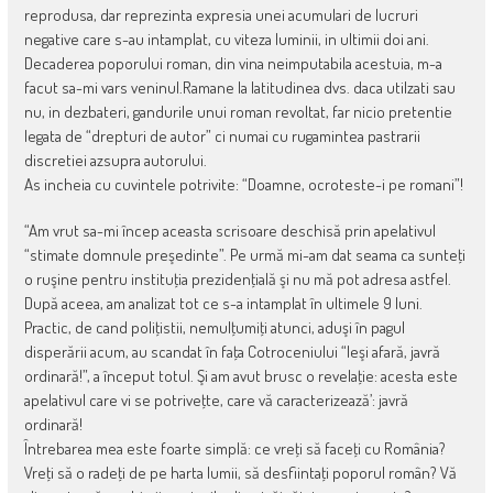
reprodusa, dar reprezinta expresia unei acumulari de lucruri
negative care s-au intamplat, cu viteza luminii, in ultimii doi ani.
Decaderea poporului roman, din vina neimputabila acestuia, m-a
facut sa-mi vars veninul.Ramane la latitudinea dvs. daca utilzati sau
nu, in dezbateri, gandurile unui roman revoltat, far nicio pretentie
legata de “drepturi de autor” ci numai cu rugamintea pastrarii
discretiei azsupra autorului.
As incheia cu cuvintele potrivite: “Doamne, ocroteste-i pe romani”!
“Am vrut sa-mi încep aceasta scrisoare deschisă prin apelativul
“stimate domnule preşedinte”. Pe urmă mi-am dat seama ca sunteţi
o ruşine pentru instituţia prezidenţială şi nu mă pot adresa astfel.
După aceea, am analizat tot ce s-a intamplat în ultimele 9 luni.
Practic, de cand poliţistii, nemulţumiţi atunci, aduşi în pagul
disperării acum, au scandat în faţa Cotroceniului “Ieşi afară, javră
ordinară!”, a început totul. Şi am avut brusc o revelaţie: acesta este
apelativul care vi se potriveţte, care vă caracterizează’: javră
ordinară!
Întrebarea mea este foarte simplă: ce vreţi să faceţi cu România?
Vreţi să o radeţi de pe harta lumii, să desfiintaţi poporul român? Vă