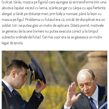
(culcat, târâș, masca pe figură) care ajungea să se transforme într-una
abuzivă (spălat veceul cu lama, scările pe ger cu cârpa cu apă fierbinte,
alergat și târât pe distanțe mari, prin bălți și noroaie, până la leșin cu
masca pe figu). Problema cu futaiul era că, oricât de disciplinat era un
soldat, tot i se putea găsi un motiv de aplicare. Odată pornit, motivele
se generau de la sine (nimeni nu putea executa corect și la timpul
subiectiv ordinele de futai). Cel mai ușor era să se găsească un motiv
legat de ținută.