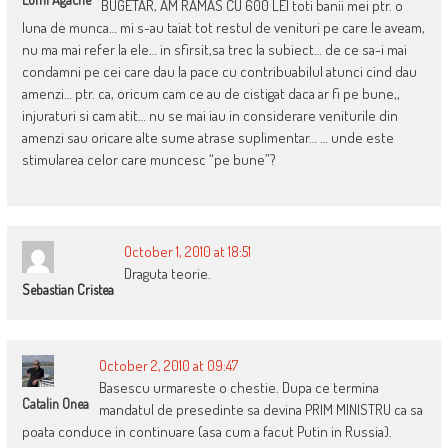
BUGETAR, AM RAMAS CU 600 LEI toti banii mei ptr. o
luna de munca… mi s-au taiat tot restul de venituri pe care le aveam,
nu ma mai refer la ele… in sfirsit,sa trec la subiect… de ce sa-i mai
condamni pe cei care dau la pace cu contribuabilul atunci cind dau
amenzi… ptr. ca, oricum cam ce au de cistigat daca ar fi pe bune,,
injuraturi si cam atit… nu se mai iau in considerare veniturile din
amenzi sau oricare alte sume atrase suplimentar… … unde este
stimularea celor care muncesc “pe bune”?
October 1, 2010 at 18:51
Draguta teorie.
Sebastian Cristea
October 2, 2010 at 09:47
Basescu urmareste o chestie. Dupa ce termina
Catalin Onea
mandatul de presedinte sa devina PRIM MINISTRU ca sa
poata conduce in continuare (asa cum a facut Putin in Russia).