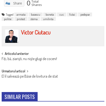
0
Total
Share
Shares
Tagged
armata
basescu
boneta
cuc
futai
pedepse
politie
protest
stema
umilinta
Victor Ciutacu
POST
Articolul anterior
Fiţi, bă, ziarişti, nu nişte glugi de coceni!
NAVIGATION
Urmatorul articol
El îl salvează pe Băse de lovitura de stat
SIMILAR POSTS