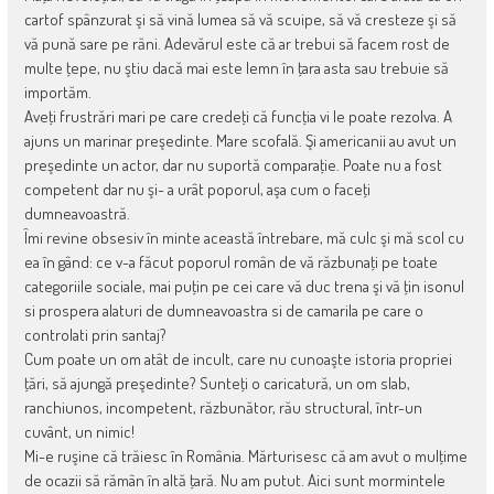
cartof spânzurat şi să vină lumea să vă scuipe, să vă cresteze şi să
vă pună sare pe răni. Adevărul este că ar trebui să facem rost de
multe ţepe, nu ştiu dacă mai este lemn în ţara asta sau trebuie să
importăm.
Aveţi frustrări mari pe care credeţi că funcţia vi le poate rezolva. A
ajuns un marinar preşedinte. Mare scofală. Şi americanii au avut un
preşedinte un actor, dar nu suportă comparaţie. Poate nu a fost
competent dar nu şi- a urât poporul, aşa cum o faceţi
dumneavoastră.
Îmi revine obsesiv în minte această întrebare, mă culc şi mă scol cu
ea în gând: ce v-a făcut poporul român de vă răzbunaţi pe toate
categoriile sociale, mai puţin pe cei care vă duc trena şi vă ţin isonul
si prospera alaturi de dumneavoastra si de camarila pe care o
controlati prin santaj?
Cum poate un om atât de incult, care nu cunoaşte istoria propriei
ţări, să ajungă preşedinte? Sunteţi o caricatură, un om slab,
ranchiunos, incompetent, răzbunător, rău structural, într-un
cuvânt, un nimic!
Mi-e ruşine că trăiesc în România. Mărturisesc că am avut o mulţime
de ocazii să rămân în altă ţară. Nu am putut. Aici sunt mormintele