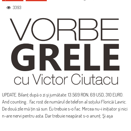
3393
UPDATE. Bilanţ după o zi şi jumătate: ‎13.569 RON, 69 USD, 310 EURO.
And counting... Fac rost de numărul de telefon al soţului Floricăi Lavric.
De două zile mă ţin să sun. Eu trebuie s-o fac. Mircea nu-i iniţiator şi nici
n-are nervi pentru asta. Dar trebuie neapărat s-o anunţ. Şi aşa