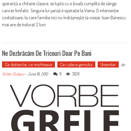
speranţă a chitarei clasice, se luptă cu o boală cumplită de sânge:
cancer limfatic. Singura lui şansă e operaţie la Viena. O intervenţie
costisitoare, la care familia nici nu îndrăzneşte să viseze. Ioan Bănescu
mai are de îndurat 2 luni
Ne Dezbrăcăm De Tricouri Doar Pe Bani
Ce dixtractie, ce mishteaux
Ce-i place geniului
Umanitar
de
11
3128
Victor Ciutacu
-
June 16, 2013