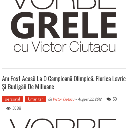
Am Fost Acasă La O Campioană Olimpică. Florica Lavric
Şi Budigăii De Milioane
personal
Umanitar
58
de
Victor Ciutacu
-
August 22, 2012
5688