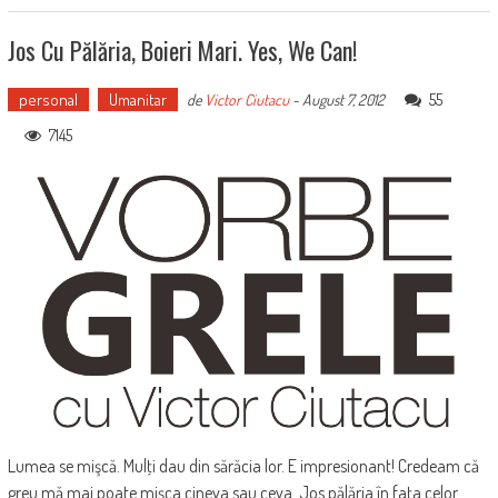
Jos Cu Pălăria, Boieri Mari. Yes, We Can!
personal
Umanitar
55
de
Victor Ciutacu
-
August 7, 2012
7145
Lumea se mişcă. Mulţi dau din sărăcia lor. E impresionant! Credeam că
greu mă mai poate mişca cineva sau ceva. Jos pălăria în faţa celor