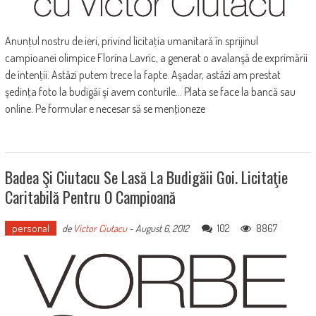
Anunţul nostru de ieri, privind licitaţia umanitară în sprijinul
campioanei olimpice Florina Lavric, a generat o avalanşă de exprimării
de intenţii. Astăzi putem trece la fapte. Aşadar, astăzi am prestat
şedinţa foto la budigăi şi avem conturile… Plata se face la bancă sau
online. Pe formular e necesar să se menţioneze
Badea Şi Ciutacu Se Lasă La Budigăii Goi. Licitaţie
Caritabilă Pentru O Campioană
personal
102
8867
de
Victor Ciutacu
-
August 6, 2012