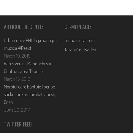
NAVIGATION
ARTICOLE RECENTE:
CE-MI PLACE:
Orban duce PNL la groapa pe
mana.ciutacu.ro
muzica #Rezist
Taranu’ de Badea
March 19, 2019
Rares versus Mandachi sau
Confruntarea Titanilor
March 15, 2019
Moroiul care bântuie liber pe
sticlă. Tare urât îmbătrânești,
Cristi….
June 20, 2017
TWITTER FEED