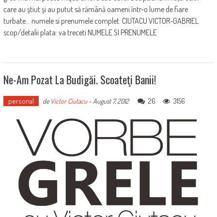
care au ştiut şi au putut să rămână oameni într-o lume de fiare
turbate... numele si prenumele complet: CIUTACU VICTOR-GABRIEL
scop/detalii plata: va treceti NUMELE SI PRENUMELE
Ne-Am Pozat La Budigăi. Scoateţi Banii!
personal
26
3156
de
Victor Ciutacu
-
August 7, 2012