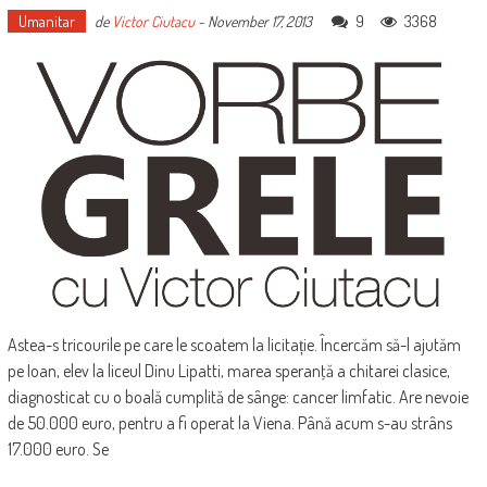
Umanitar
9
3368
de
Victor Ciutacu
-
November 17, 2013
Astea-s tricourile pe care le scoatem la licitație. Încercăm să-l ajutăm
pe Ioan, elev la liceul Dinu Lipatti, marea speranţă a chitarei clasice,
diagnosticat cu o boală cumplită de sânge: cancer limfatic. Are nevoie
de 50.000 euro, pentru a fi operat la Viena. Până acum s-au strâns
17.000 euro. Se