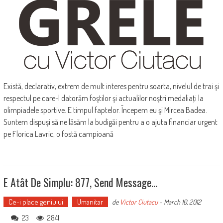
Există, declarativ, extrem de mult interes pentru soarta, nivelul de trai şi
respectul pe care-l datorăm foştilor şi actualilor noştri medaliaţi la
olimpiadele sportive. E timpul faptelor. Începem eu şi Mircea Badea.
Suntem dispuşi să ne lăsăm la budigăi pentru a o ajuta financiar urgent
pe Florica Lavric, o fostă campioană
E Atât De Simplu: 877, Send Message…
Ce-i place geniului
Umanitar
de
Victor Ciutacu
-
March 10, 2012
23
2841