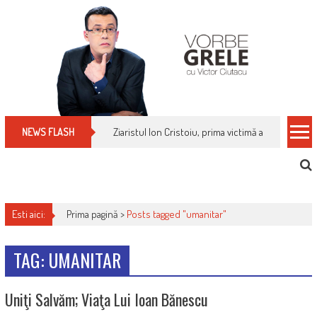
Skip
to
content
Ziaristul Ion Cristoiu, prima victimă a noi cenzuri 
NEWS FLASH
Esti aici:
Prima pagină >
Posts tagged "umanitar"
TAG: UMANITAR
Uniţi Salvăm; Viaţa Lui Ioan Bănescu