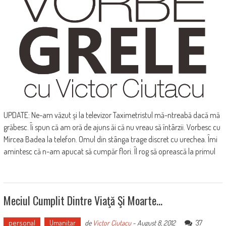
UPDATE: Ne-am văzut şi la televizor Taximetristul mă-ntreabă dacă mă
grăbesc. Îi spun că am oră de ajuns ăi că nu vreau să întârzii. Vorbesc cu
Mircea Badea la telefon. Omul din stânga trage discret cu urechea. Îmi
amintesc că n-am apucat să cumpăr flori. Îl rog să oprească la primul
Meciul Cumplit Dintre Viaţă Şi Moarte…
personal
Umanitar
37
de
Victor Ciutacu
-
August 8, 2012