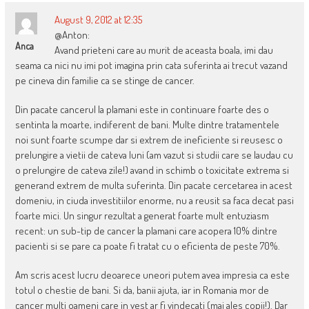
August 9, 2012 at 12:35
@Anton:
Anca
Avand prieteni care au murit de aceasta boala, imi dau
seama ca nici nu imi pot imagina prin cata suferinta ai trecut vazand
pe cineva din familie ca se stinge de cancer.
Din pacate cancerul la plamani este in continuare foarte des o
sentinta la moarte, indiferent de bani. Multe dintre tratamentele
noi sunt foarte scumpe dar si extrem de ineficiente si reusesc o
prelungire a vietii de cateva luni (am vazut si studii care se laudau cu
o prelungire de cateva zile!) avand in schimb o toxicitate extrema si
generand extrem de multa suferinta. Din pacate cercetarea in acest
domeniu, in ciuda investitiilor enorme, nu a reusit sa faca decat pasi
foarte mici. Un singur rezultat a generat foarte mult entuziasm
recent: un sub-tip de cancer la plamani care acopera 10% dintre
pacienti si se pare ca poate fi tratat cu o eficienta de peste 70%.
Am scris acest lucru deoarece uneori putem avea impresia ca este
totul o chestie de bani. Si da, banii ajuta, iar in Romania mor de
cancer multi oameni care in vest ar fi vindecati (mai ales copii!). Dar