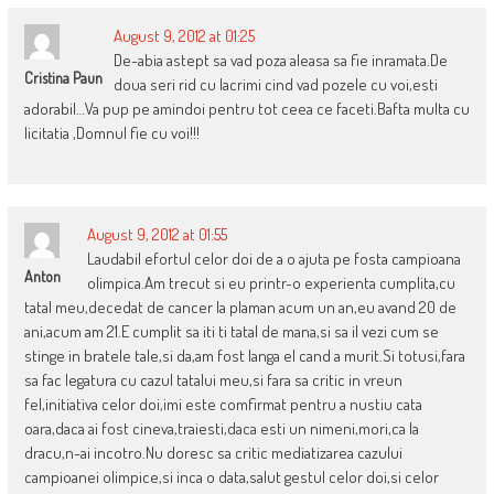
August 9, 2012 at 01:25
De-abia astept sa vad poza aleasa sa fie inramata.De
Cristina Paun
doua seri rid cu lacrimi cind vad pozele cu voi,esti
adorabil…Va pup pe amindoi pentru tot ceea ce faceti.Bafta multa cu
licitatia ,Domnul fie cu voi!!!
August 9, 2012 at 01:55
Laudabil efortul celor doi de a o ajuta pe fosta campioana
Anton
olimpica.Am trecut si eu printr-o experienta cumplita,cu
tatal meu,decedat de cancer la plaman acum un an,eu avand 20 de
ani,acum am 21.E cumplit sa iti ti tatal de mana,si sa il vezi cum se
stinge in bratele tale,si da,am fost langa el cand a murit.Si totusi,fara
sa fac legatura cu cazul tatalui meu,si fara sa critic in vreun
fel,initiativa celor doi,imi este comfirmat pentru a nustiu cata
oara,daca ai fost cineva,traiesti,daca esti un nimeni,mori,ca la
dracu,n-ai incotro.Nu doresc sa critic mediatizarea cazului
campioanei olimpice,si inca o data,salut gestul celor doi,si celor