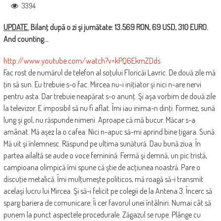
3394
UPDATE.
Bilanţ după o zi şi jumătate: ‎13.569 RON, 69 USD, 310 EURO.
And counting…
http://www.youtube.com/watch?v=kPQ6EkmZDds
Fac rost de numărul de telefon al soţului Floricăi Lavric. De două zile mă
ţin să sun. Eu trebuie s-o fac. Mircea nu-i iniţiator şi nici n-are nervi
pentru asta. Dar trebuie neapărat s-o anunţ. Şi aşa vorbim de două zile
la televizor. E imposibil să nu fi aflat. Îmi iau inima-n dinţi. Formez, sună
lung şi gol, nu răspunde nimeni. Aproape că mă bucur. Măcar s-a
amânat. Mă aşez la o cafea. Nici n-apuc să-mi aprind bine ţigara. Sună.
Mă uit şi înlemnesc. Răspund pe ultima sunătură. Dau bună ziua. În
partea ailaltă se aude o voce feminină. Fermă şi demnă, un pic tristă,
campioana olimpică îmi spune că ştie de acţiunea noastră. Pare o
discuţie metalică. Îmi mulţumeşte politicos, mă roagă să-i transmit
acelaşi lucru lui Mircea. Şi să-i felicit pe colegii de la Antena 3. Încerc să
sparg bariera de comunicare. Îi cer favorul unei întâlniri. Numai cât să
punem la punct aspectele procedurale. Zăgazul se rupe. Plânge cu