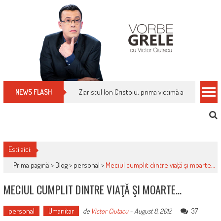
Skip
to
content
Cum îți schimbi, rapid, gratuit și eficient, furniz
NEWS FLASH
Esti aici:
Prima pagină >
Blog
>
personal
>
Meciul cumplit dintre viaţă şi moarte…
MECIUL CUMPLIT DINTRE VIAŢĂ ŞI MOARTE…
personal
Umanitar
37
de
Victor Ciutacu
-
August 8, 2012