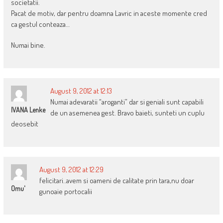
societatii.
Pacat de motiv, dar pentru doamna Lavric in aceste momente cred
ca gestul conteaza…
Numai bine.
August 9, 2012 at 12:13
Numai adevaratii “aroganti” dar si geniali sunt capabili
IVANA Lenke
de un asemenea gest. Bravo baieti, sunteti un cuplu
deosebit
August 9, 2012 at 12:29
felicitari..avem si oameni de calitate prin tara,nu doar
Omu'
gunoaie portocalii