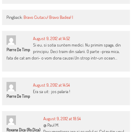
Pingback:
Bravo Ciutacu! Bravo Badea! |
August 9, 2012 at 14:52
Si eu, si sotia suntem medici. Nu primim spaga, din
Pierre De Timp
principiu. Deci traim din salarii. O parte -prea mica,
fata de cat am dori- o vom dona cauzei.Un strop intr-un ocean…
August 9, 2012 at 14:54
Era sa uit : jos palaria !
Pierre De Timp
August 9, 2012 at 18:54
@ Paul M.
Roxana Dica (ro.dica)
Documentarea are si ea rolul ei. Cel putin unul