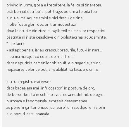
privind in urma, gloria e trecatoare, la fel ca si tineretea.
esti bun cit esti ‘up’ si poti trage, pe urma te uita toti
si nu-si mai aduce aminte nici dracu’ de tine.
multe foste glorii duc un trai modest azi.
doar taieturile din ziarele ingalbenite ale anilor respectivi,
pastrate in niste ceasloave din biblioteci mai aduc aminte.
“- ce faci ?
– astept pensia, iar au crescut preturile, futu-i in nara…
– eu ma mai ajut cu copiii, de n-ar fi ei…”
daca neputinta oamenilor obisnuiti e o tragedie, atunci
nepasarea celor ce pot, si-s abilitati sa faca, e o crima.
intr-un registru mai vesel:
daca badea era mai “infricosator” in postura de orc,
de berserker, tu in schimb aveai ceva nedefinit, de ogre.
burtoaca e fenomenala, expresia deasemenea.
as pune linga “tonomatul cu ieuro” din studioul emisiunii
si o poza d-asta inramata.