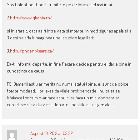
Sos.Colentinei(Obor). Trimite-o pe d.Florica la el mai intai.
2.
http://www.qlarivia.ro/
si in sfarsit, daca as fi intre viata si moarte, in mod sigur as apela si la
3 desi se afla la marginea unei stupide legalitati:
3.
http://phoenixtears.ca/
Da-ti info mai departe, in fine fiecare decide pentru el dar e bine in
cunostinta de cauza!
PS. Oamenii astiu ar merita nu numai statui (bine, ei sunt de obicei
foarte modesti), lor le-as da vilele protipendadei, nu ca sa se
lafaiasca (oricum n-ar face asta) ci sa faca un mic laborator sa
cerceteze si sa duca mai departe chestiile astea geniale……
August 10, 2012 at 03:32