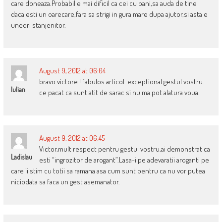
care doneaza.Probabil e mai dificil ca cei cu bani,sa auda de tine
daca esti un oarecare,fara sa strigi in gura mare dupa ajutor,si asta e
uneori stanjenitor.
August 9, 2012 at 06:04
bravo victore ! fabulos articol. exceptional gestul vostru.
Iulian
ce pacat ca sunt atit de sarac si nu ma pot alatura voua.
August 9, 2012 at 06:45
Victor,mult respect pentru gestul vostru,ai demonstrat ca
Ladislau
esti “ingrozitor de arogant”.Lasa-i pe adevaratii aroganti pe
care ii stim cu totii sa ramana asa cum sunt pentru ca nu vor putea
niciodata sa faca un gest asemanator.