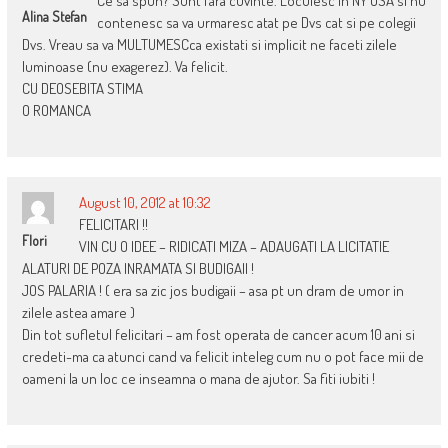
Ce sa spun? Sunt fara cuvinte. Locuiesc in NY USA si nu
Alina Stefan
contenesc sa va urmaresc atat pe Dvs cat si pe colegii
Dvs. Vreau sa va MULTUMESCca existati si implicit ne faceti zilele
luminoase (nu exagerez). Va felicit.
CU DEOSEBITA STIMA
O ROMANCA
August 10, 2012 at 10:32
FELICITARI !!
Flori
VIN CU O IDEE – RIDICATI MIZA – ADAUGATI LA LICITATIE
ALATURI DE POZA INRAMATA SI BUDIGAII !
JOS PALARIA ! ( era sa zic jos budigaii – asa pt un dram de umor in
zilele astea amare )
Din tot sufletul felicitari – am fost operata de cancer acum 10 ani si
credeti-ma ca atunci cand va felicit inteleg cum nu o pot face mii de
oameni la un loc ce inseamna o mana de ajutor. Sa fiti iubiti !