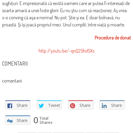
sughiţuri. E impresionată că există oameni care ar putea fi interesaţi de
soarta amară a unei foste glorii. Eu nu ştiu cum să reacţionez. Aş vrea
s-o conving că aşa e normal. Nu pot. Ştie şi ea. E doar bolnavă, nu
proastă. Şi îşi joacă propriul meci. Unul cumplit, între viaţă şi moarte.
Procedura de donat
http://youtu.be/-qnQ25hd5Xs
COMENTARII
comentarii
Share
Tweet
Share
Share
0
Total
Share
Shares