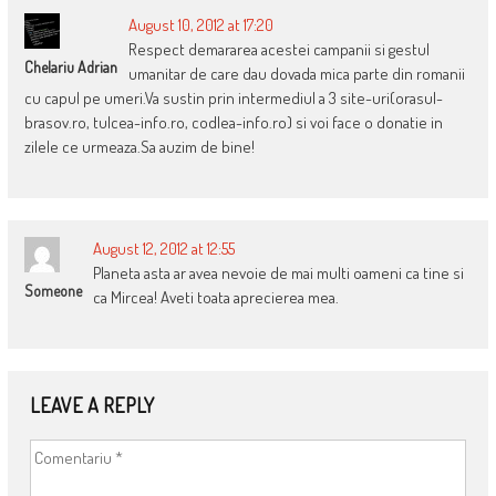
August 10, 2012 at 17:20
Respect demararea acestei campanii si gestul
Chelariu Adrian
umanitar de care dau dovada mica parte din romanii
cu capul pe umeri.Va sustin prin intermediul a 3 site-uri(orasul-
brasov.ro, tulcea-info.ro, codlea-info.ro) si voi face o donatie in
zilele ce urmeaza.Sa auzim de bine!
August 12, 2012 at 12:55
Planeta asta ar avea nevoie de mai multi oameni ca tine si
Someone
ca Mircea! Aveti toata aprecierea mea.
LEAVE A REPLY