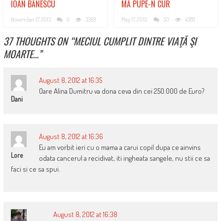
IOAN BĂNESCU
MĂ PUPE-N CUR
November 17, 2013
9
3369
May 17, 2010
50
4589
37 THOUGHTS ON “
MECIUL CUMPLIT DINTRE VIAŢĂ ŞI
MOARTE…
”
August 8, 2012 at 16:35
Oare Alina Dumitru va dona ceva din cei 250.000 de Euro?
Dani
August 8, 2012 at 16:36
Eu am vorbit ieri cu o mama a carui copil dupa ce ainvins
Lore
odata cancerul a recidivat, iti ingheata sangele, nu stii ce sa
faci si ce sa spui.
August 8, 2012 at 16:38