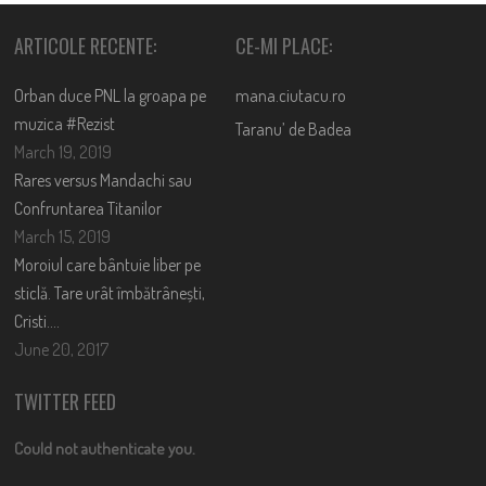
ARTICOLE RECENTE:
CE-MI PLACE:
Orban duce PNL la groapa pe
mana.ciutacu.ro
muzica #Rezist
Taranu’ de Badea
March 19, 2019
Rares versus Mandachi sau
Confruntarea Titanilor
March 15, 2019
Moroiul care bântuie liber pe
sticlă. Tare urât îmbătrânești,
Cristi….
June 20, 2017
TWITTER FEED
Could not authenticate you.