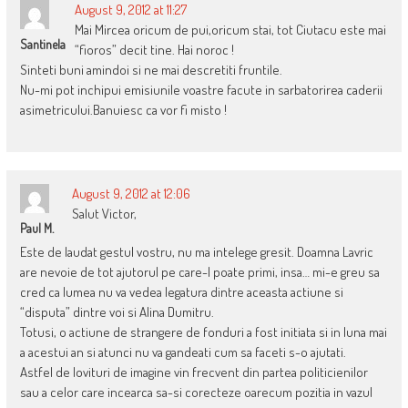
August 9, 2012 at 11:27
Mai Mircea oricum de pui,oricum stai, tot Ciutacu este mai
Santinela
“fioros” decit tine. Hai noroc !
Sinteti buni amindoi si ne mai descretiti fruntile.
Nu-mi pot inchipui emisiunile voastre facute in sarbatorirea caderii
asimetricului.Banuiesc ca vor fi misto !
August 9, 2012 at 12:06
Salut Victor,
Paul M.
Este de laudat gestul vostru, nu ma intelege gresit. Doamna Lavric
are nevoie de tot ajutorul pe care-l poate primi, insa… mi-e greu sa
cred ca lumea nu va vedea legatura dintre aceasta actiune si
“disputa” dintre voi si Alina Dumitru.
Totusi, o actiune de strangere de fonduri a fost initiata si in luna mai
a acestui an si atunci nu va gandeati cum sa faceti s-o ajutati.
Astfel de lovituri de imagine vin frecvent din partea politicienilor
sau a celor care incearca sa-si corecteze oarecum pozitia in vazul