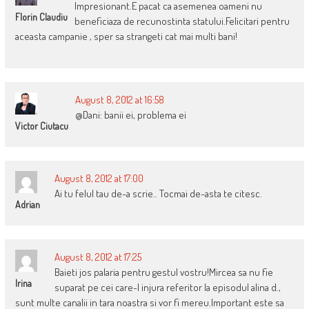
Impresionant.E pacat ca asemenea oameni nu
Florin Claudiu
beneficiaza de recunostinta statului.Felicitari pentru
aceasta campanie , sper sa strangeti cat mai multi bani!
August 8, 2012 at 16:58
@Dani: banii ei, problema ei
Victor Ciutacu
August 8, 2012 at 17:00
Ai tu felul tau de-a scrie.. Tocmai de-asta te citesc.
Adrian
August 8, 2012 at 17:25
Baieti jos palaria pentru gestul vostru!Mircea sa nu fie
Irina
suparat pe cei care-l injura referitor la episodul alina d.,
sunt multe canalii in tara noastra si vor fi mereu.Important este sa