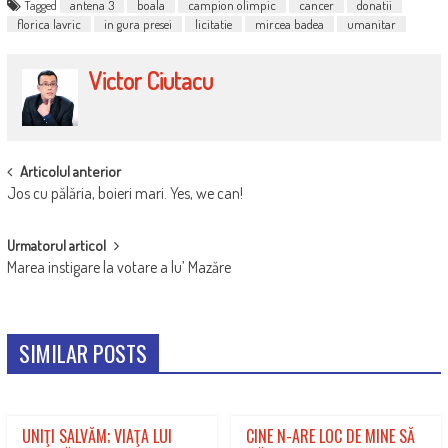
Tagged
antena 3
boala
campion olimpic
cancer
donatii
florica lavric
in gura presei
licitatie
mircea badea
umanitar
Victor Ciutacu
POST
Articolul anterior
Jos cu pălăria, boieri mari. Yes, we can!
NAVIGATION
Urmatorul articol
Marea instigare la votare a lu’ Mazăre
SIMILAR POSTS
UNIŢI SALVĂM; VIAŢA LUI
CINE N-ARE LOC DE MINE SĂ