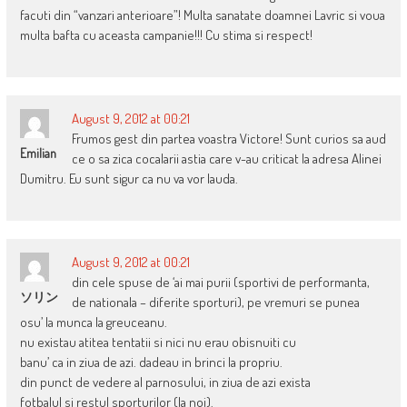
facuti din “vanzari anterioare”! Multa sanatate doamnei Lavric si voua
multa bafta cu aceasta campanie!!! Cu stima si respect!
August 9, 2012 at 00:21
Frumos gest din partea voastra Victore! Sunt curios sa aud
Emilian
ce o sa zica cocalarii astia care v-au criticat la adresa Alinei
Dumitru. Eu sunt sigur ca nu va vor lauda.
August 9, 2012 at 00:21
din cele spuse de ‘ai mai purii (sportivi de performanta,
ソリン
de nationala – diferite sporturi), pe vremuri se punea
osu’ la munca la greuceanu.
nu existau atitea tentatii si nici nu erau obisnuiti cu
banu’ ca in ziua de azi. dadeau in brinci la propriu.
din punct de vedere al parnosului, in ziua de azi exista
fotbalul si restul sporturilor (la noi).