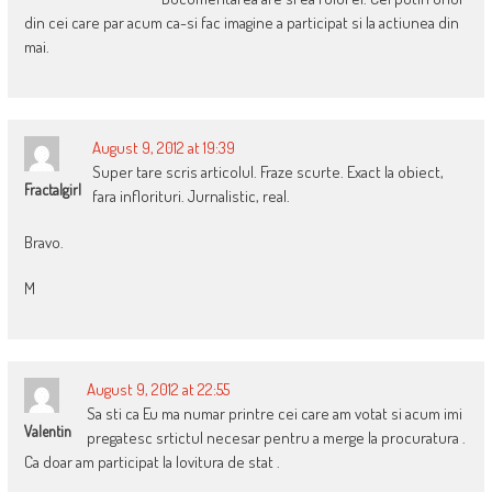
din cei care par acum ca-si fac imagine a participat si la actiunea din
mai.
August 9, 2012 at 19:39
Super tare scris articolul. Fraze scurte. Exact la obiect,
Fractalgirl
fara inflorituri. Jurnalistic, real.
Bravo.
M
August 9, 2012 at 22:55
Sa sti ca Eu ma numar printre cei care am votat si acum imi
Valentin
pregatesc srtictul necesar pentru a merge la procuratura .
Ca doar am participat la lovitura de stat .