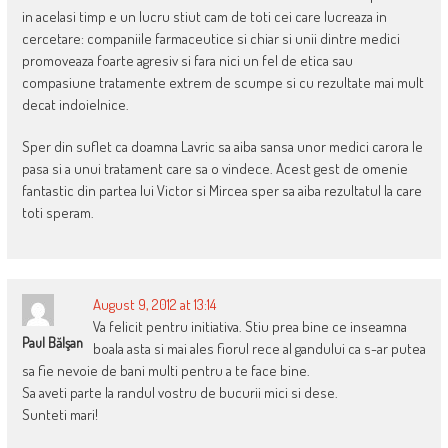
in acelasi timp e un lucru stiut cam de toti cei care lucreaza in
cercetare: companiile farmaceutice si chiar si unii dintre medici
promoveaza foarte agresiv si fara nici un fel de etica sau
compasiune tratamente extrem de scumpe si cu rezultate mai mult
decat indoielnice.
Sper din suflet ca doamna Lavric sa aiba sansa unor medici carora le
pasa si a unui tratament care sa o vindece. Acest gest de omenie
fantastic din partea lui Victor si Mircea sper sa aiba rezultatul la care
toti speram.
August 9, 2012 at 13:14
Va felicit pentru initiativa. Stiu prea bine ce inseamna
Paul Bălşan
boala asta si mai ales fiorul rece al gandului ca s-ar putea
sa fie nevoie de bani multi pentru a te face bine.
Sa aveti parte la randul vostru de bucurii mici si dese.
Sunteti mari!