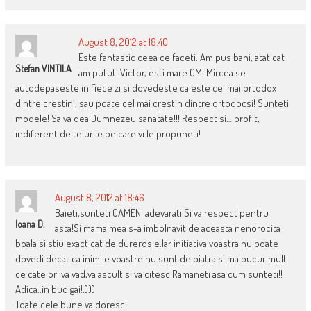
August 8, 2012 at 18:40
Este fantastic ceea ce faceti. Am pus bani, atat cat
Stefan VINTILA
am putut. Victor, esti mare OM! Mircea se
autodepaseste in fiece zi si dovedeste ca este cel mai ortodox
dintre crestini, sau poate cel mai crestin dintre ortodocsi! Sunteti
modele! Sa va dea Dumnezeu sanatate!!! Respect si… profit,
indiferent de telurile pe care vi le propuneti!
August 8, 2012 at 18:46
Baieti,sunteti OAMENI adevarati!Si va respect pentru
Ioana D.
asta!Si mama mea s-a imbolnavit de aceasta nenorocita
boala si stiu exact cat de dureros e.Iar initiativa voastra nu poate
dovedi decat ca inimile voastre nu sunt de piatra si ma bucur mult
ce cate ori va vad,va ascult si va citesc!Ramaneti asa cum sunteti!!
Adica..in budigai!:)))
Toate cele bune va doresc!