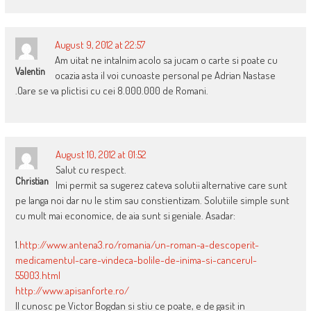
August 9, 2012 at 22:57
Am uitat ne intalnim acolo sa jucam o carte si poate cu
Valentin
ocazia asta il voi cunoaste personal pe Adrian Nastase
.Oare se va plictisi cu cei 8.000.000 de Romani.
August 10, 2012 at 01:52
Salut cu respect.
Christian
Imi permit sa sugerez cateva solutii alternative care sunt
pe langa noi dar nu le stim sau constientizam. Solutiile simple sunt
cu mult mai economice, de aia sunt si geniale. Asadar:
1.
http://www.antena3.ro/romania/un-roman-a-descoperit-
medicamentul-care-vindeca-bolile-de-inima-si-cancerul-
55003.html
http://www.apisanforte.ro/
Il cunosc pe Victor Bogdan si stiu ce poate, e de gasit in