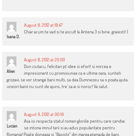
August 8, 2012 at 18:47
Chiar acum te vad si te ascult la Antena 3 si bine..graiesti!:)
Ioana D.
August 8, 2012 at 20:00
Don ciutacu, felicitari pt idee si efort! si mircea e
Alien
impresionant cu promisiunea ca e ultima oara, sunteti
grozavi, se vor strange bani multi, sa dea Dumnezeu sa o poata ajuta,
uneori banii nu sunt de ajuns, tre’ sa ai si noroc! Va salut,
August 9, 2012 at 00:19
Asa isi respecta statul roman gloriile pentru care candva
Lucian
se intona imnul tarii si au adus popularitate pentru
Romania! Poate doneaza si “Basistii” din marea gramada de bani