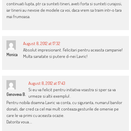
continuati lupta, ptr ca sunteti tineri, aveti forta si sunteti curajosi,
iar tinerii au nevoie de modele ca voi, daca vrem sa traim intr-o tara
mai frumoasa.
August 8, 2012 at 17:32
Absolut impresionant. Felicitari pentru aceasta campanie!
Monica
Multa sanatate si putere d-nei Lavric!
August 8, 2012 at 17:43
Si eu va felicit pentru initiativa voastra si sper sa va
Genoveva B.
urmeze si altii exemplul .
Pentru nobila doamna Lavric va conta, cu siguranta, numarul banilor
donati, dar cred ca cel mai mult conteaza gesturile de omenie pe
care le va primi cu aceasta ocazie.
Datorita voua….