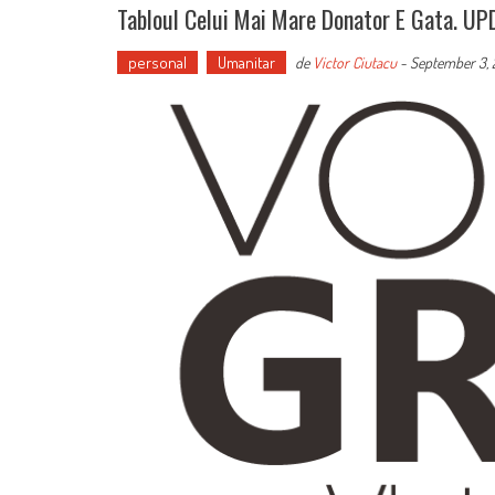
Tabloul Celui Mai Mare Donator E Gata. UP
personal
Umanitar
de
Victor Ciutacu
-
September 3, 