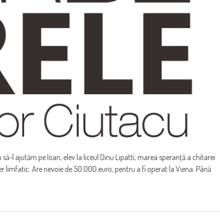
m să-l ajutăm pe Ioan, elev la liceul Dinu Lipatti, marea speranţă a chitarei
r limfatic. Are nevoie de 50.000 euro, pentru a fi operat la Viena. Până