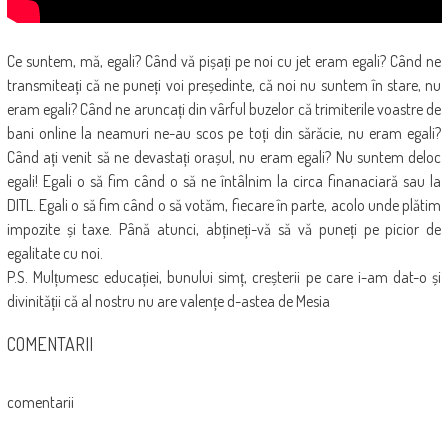
Ce suntem, mă, egali? Când vă pișați pe noi cu jet eram egali? Când ne
transmiteați că ne puneți voi președinte, că noi nu suntem în stare, nu
eram egali? Când ne aruncați din vârful buzelor că trimiterile voastre de
bani online la neamuri ne-au scos pe toți din sărăcie, nu eram egali?
Când ați venit să ne devastați orașul, nu eram egali? Nu suntem deloc
egali! Egali o să fim când o să ne întâlnim la circa finanaciară sau la
DITL. Egali o să fim când o să votăm, fiecare în parte, acolo unde plătim
impozite și taxe. Până atunci, abțineți-vă să vă puneți pe picior de
egalitate cu noi.
P.S. Mulțumesc educației, bunului simț, creșterii pe care i-am dat-o și
divinității că al nostru nu are valențe d-astea de Mesia
COMENTARII
comentarii