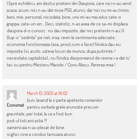
(Spre echilibru, am destui prieteni din Diaspora, care nici n-au venit
acasa, acum, nici n-au dat muie PSD, atunci, dar nici nu mi-au trimis
bani, mie, personal, niciodata; bine, unii mi-au mai adus cate-o
grappa, cate-un vin….Deci, statistic, n-as avea de ce sa-mi displaca
diaspora d-o cunosc : nu dau impozite, dar nici pretentii n-au:))
Dup-o “sedinta” pe net, insa, revin la sentimente adecvate :
economia functioneaza (asa, prost,cum o face) fiindca dau eu
impozite (si, acolo, cateva locuri de munca, dupa putirinta /
necesitate capitalista),, nu fiindca diasporeanul de revine i-a dat lu’
tac-su pentru Mesteru Manole / Conu Alecu..Parerea mea !
March 13, 2020 at 19:02
bun, lasand la o parte apetenta romanilor
Economat
pentru vorbele grele aruncate precum
grauntele, per total, la ce a fost bun
psd-ul toti anii astia ?!
oamenii aia n-au plecat de bine.
si ghici cine a condus tarisoara atunci