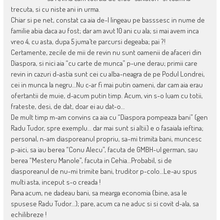
trecuta, si cu niste ani in urma.
Chiar si pe net, constat ca aia de-l lingeau pe basssesc in nume de
familie abia daca au fost; dar am avut 10 ani cu ala; si mai avem inca
vreo 4, cu asta, dupa 5 juma’te parcursi degeaba; pai ?!
Certamente, zecile de mii de revin nu sunt oamenii de afaceri din
Diaspora, si nici aia “cu carte de munca” p-une derau; primii care
revin in cazuri d-astia sunt cei cu alba-neagra de pe Podul Londrei,
cei in munca la negru…Nu c-ar fi mai putin oameni, dar cam aia erau
ofertantii de muie, d-acum putin timp. Acum, vin s-o luam cu totii,
frateste, desi, de dat, doar ei au dat-o…
De mult timp m-am convins ca aia cu “Diaspora pompeaza bani” (gen
Radu Tudor, spre exemplu… dar mai sunt si altii) e o fasaiala ieftina;
personal, n-am diasporeanul propriu, sa-mi trimita bani, muncesc
p-aici, sa iau berea “Conu Alecu”, facuta de GMBH-ul german, sau
berea “Mesteru Manole”, facuta in Cehia…Probabil, si de
diasporeanul de nu-mi trimite bani, truditor p-colo…Le-au spus
multi asta, inceput s-o creada !
Pana acum, ne dadeau bani, sa mearga economia (bine, asa le
spusese Radu Tudor…); pare, acum ca ne aduc si si covit d-ala, sa
echilibreze !