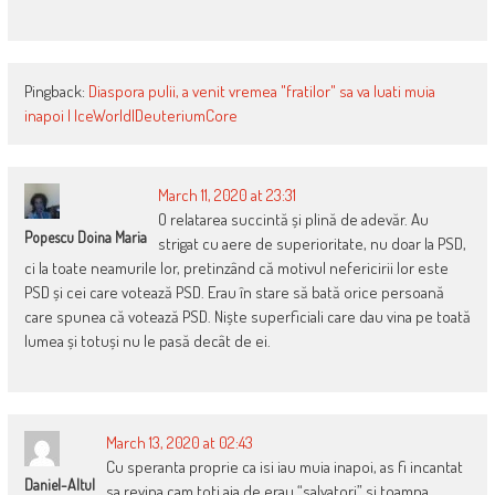
Pingback:
Diaspora pulii, a venit vremea "fratilor" sa va luati muia
inapoi | IceWorld|DeuteriumCore
March 11, 2020 at 23:31
O relatarea succintă și plină de adevăr. Au
Popescu Doina Maria
strigat cu aere de superioritate, nu doar la PSD,
ci la toate neamurile lor, pretinzând că motivul nefericirii lor este
PSD și cei care votează PSD. Erau în stare să bată orice persoană
care spunea că votează PSD. Niște superficiali care dau vina pe toată
lumea și totuși nu le pasă decât de ei.
March 13, 2020 at 02:43
Cu speranta proprie ca isi iau muia inapoi, as fi incantat
Daniel-Altul
sa revina cam toti aia de erau “salvatori” si toamna