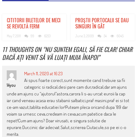
CITITORII BILETELOR DE MECI
PROŞTII PORTOCALII SE DAU
SE REVOLTĂ FERM
SINGURI ÎN GÂT
May 7, 2011
99
6253
June 3, 2009
54
6045
11 THOUGHTS ON “
NU SUNTEM EGALI, SĂ FIE CLAR! CHIAR
DACĂ AȚI VENIT SĂ VĂ LUAȚI MUIA ÎNAPOI
”
March 11, 2020 at 16:23
Ai spus foarte corect,sunt momente cand trebuie sa fii
14you
categoric si radical,desi pare cam dur,radical,dar am ajuns
unde am ajuns cu “ajutorul”astora,carora li s-au urcat euroii la cap
iar cand veneau acasa erau stabanii salbatici,praf masini,praf ei si tot
ce-am vazut,tablita educatiei lor!Puteam pleca oricand dupa ’89 dar
voiam sa urnesc ceva,credeam in ceva,acum patetice daca le
repet!Cum am ajuns? Doar virusati, e singura solutie de
epurare.Dur,cinic dar adecvat.Salut,scrierea Ciutacule,so pe ei c-o
merita.