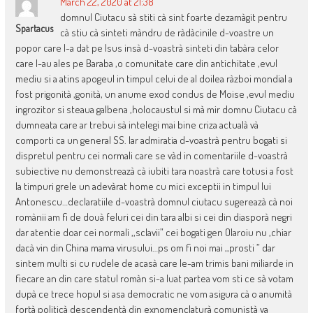
March 22, 2020 at 21:38
domnul Ciutacu sà stiti cà sint foarte dezamàgit pentru
Spartacus
cà stiu cà sinteti màndru de ràdàcinile d-voastre un
popor care l-a dat pe Isus insà d-voastrà sinteti din tabàra celor
care l-au ales pe Baraba ,o comunitate care din antichitate ,evul
mediu si a atins apogeul in timpul celui de al doilea ràzboi mondial a
fost prigonità ,gonità, un anume exod condus de Moise ,evul mediu
ingrozitor si steaua galbena ,holocaustul si mà mir domnu Ciutacu cà
dumneata care ar trebui sà intelegi mai bine criza actualà và
comporti ca un general SS. Iar admiratia d-voastrà pentru bogati si
dispretul pentru cei normali care se vàd in comentariile d-voastrà
subiective nu demonstreazà cà iubiti tara noastrà care totusi a fost
la timpuri grele un adevàrat home cu mici exceptii in timpul lui
Antonescu…declaratiile d-voastrà domnul ciutacu sugereazà cà noi
romànii am fi de douà feluri cei din tara albi si cei din diasporà negri
dar atentie doar cei normali ,,sclavii” cei bogati gen Olaroiu nu ,chiar
dacà vin din China mama virusului…ps om fi noi mai ,,prosti ” dar
sintem multi si cu rudele de acasà care le-am trimis bani miliarde in
fiecare an din care statul romàn si-a luat partea vom sti ce sà votam
dupà ce trece hopul si asa democratic ne vom asigura cà o anumità
fortà politicà descendentà din exnomenclaturà comunistà va