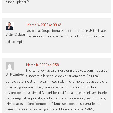
cind au plecat ?
March 14, 2020 at 09:42
au plecat (dupa liberalizarea circulatiei in UE) in toate
Victor Ciutacu
regimurile politice, a fost un exod continuu, nu mai
bate campii
March 14, 2020 at 18:58
Nici cand vom avea si noi trei zile de vot, vom fi dusi cu
Un Mizantrop
autocarele la sectiile de vot si vom primi “diurna”
pentru votul nostru n-o sa fim egali…dar nici ei nu sunt diaspora ci o
hoarda ingrasata artificial, care se va da “cocos” in comunitati,
mizand pe bunul simt al “votantilor rosii” de a nu le aminti umilintele
de neimaginat suportate, acolo, pentru suta de euro, neimpozitata,
trimisa acasa…Cand “democratii” lumii se dadeau cu cururile de
pamant ca e dictatura si ingradire in China cu “ocazia” SARS,