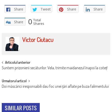
Share
Tweet
Share
Share
0
Total
Share
Shares
Victor Ciutacu
POST
Articolul anterior
Suntem prizonierii secăturilor. Vela, trimite maidanezul înapoi la coteț!
NAVIGATION
Urmatorul articol
Doi măscărici iresponsabili dau foc unei țări aflate pe buza falimentului
SIMILAR POSTS