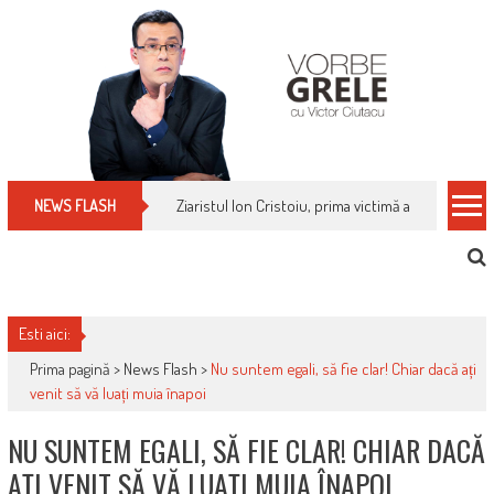
Skip
to
content
Ziaristul Ion Cristoiu, prima victimă a noi cenzuri 
NEWS FLASH
Esti aici:
Prima pagină >
News Flash
>
Nu suntem egali, să fie clar! Chiar dacă ați
venit să vă luați muia înapoi
NU SUNTEM EGALI, SĂ FIE CLAR! CHIAR DACĂ
AȚI VENIT SĂ VĂ LUAȚI MUIA ÎNAPOI