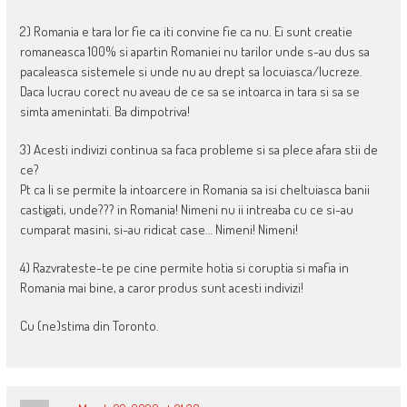
2) Romania e tara lor fie ca iti convine fie ca nu. Ei sunt creatie
romaneasca 100% si apartin Romaniei nu tarilor unde s-au dus sa
pacaleasca sistemele si unde nu au drept sa locuiasca/lucreze.
Daca lucrau corect nu aveau de ce sa se intoarca in tara si sa se
simta amenintati. Ba dimpotriva!
3) Acesti indivizi continua sa faca probleme si sa plece afara stii de
ce?
Pt ca li se permite la intoarcere in Romania sa isi cheltuiasca banii
castigati, unde??? in Romania! Nimeni nu ii intreaba cu ce si-au
cumparat masini, si-au ridicat case… Nimeni! Nimeni!
4) Razvrateste-te pe cine permite hotia si coruptia si mafia in
Romania mai bine, a caror produs sunt acesti indivizi!
Cu (ne)stima din Toronto.