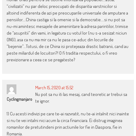
“civilizatii” nu par deloc preocupati de disparitia varstnicilor si
altoind indiferenta de azi pe preocuparile universale de amputare a
pensiilor….China castiga si la omenie si la democratie….si nu pot sa
nu-mi amintesc mesajele de amenintare la adresa parintilor, trimise
de “asupritii” din vami, in legatura cu votul lor (nu s-a sesizat niciun
ONG), asa ca nu ma mir ca nu le pasa ce-aduc din locurile de
“bejenie”…Totusi, de ce China isi protejeaza drastic batranii, cand au
peste miliardul de locuitori?! O fi traditia respectului, o fi vreo
previzionare a ceea ce se pregateste?
March 15, 2020 at 15:52
Nu pot sa nu iti las mesaj, cand teoretic ar trebui sa
Cyclingmanjaro
te ignor.
1) Cu acesti indivizi pe care te-ai razvratit, nu te-ai intalnit nici inainte
si nu te vei intalni nici acum la circa financiara. Ei distrug imaginea
romanilor de pretutindeni prin actiunile lor fie in Diaspora, fie in
Romania.