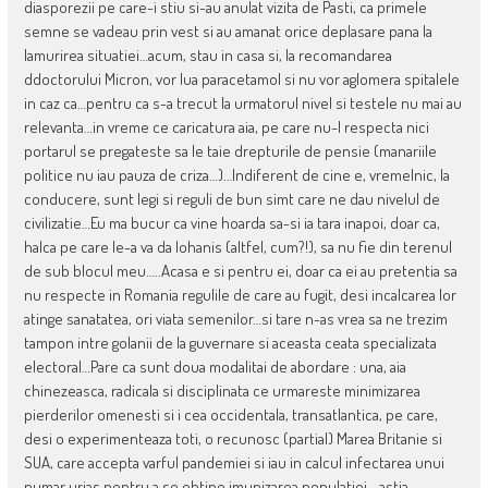
diasporezii pe care-i stiu si-au anulat vizita de Pasti, ca primele
semne se vadeau prin vest si au amanat orice deplasare pana la
lamurirea situatiei…acum, stau in casa si, la recomandarea
ddoctorului Micron, vor lua paracetamol si nu vor aglomera spitalele
in caz ca…pentru ca s-a trecut la urmatorul nivel si testele nu mai au
relevanta…in vreme ce caricatura aia, pe care nu-l respecta nici
portarul se pregateste sa le taie drepturile de pensie (manariile
politice nu iau pauza de criza…)…Indiferent de cine e, vremelnic, la
conducere, sunt legi si reguli de bun simt care ne dau nivelul de
civilizatie…Eu ma bucur ca vine hoarda sa-si ia tara inapoi, doar ca,
halca pe care le-a va da Iohanis (altfel, cum?!), sa nu fie din terenul
de sub blocul meu…..Acasa e si pentru ei, doar ca ei au pretentia sa
nu respecte in Romania regulile de care au fugit, desi incalcarea lor
atinge sanatatea, ori viata semenilor…si tare n-as vrea sa ne trezim
tampon intre golanii de la guvernare si aceasta ceata specializata
electoral…Pare ca sunt doua modalitai de abordare : una, aia
chinezeasca, radicala si disciplinata ce urmareste minimizarea
pierderilor omenesti si i cea occidentala, transatlantica, pe care,
desi o experimenteaza toti, o recunosc (partial) Marea Britanie si
SUA, care accepta varful pandemiei si iau in calcul infectarea unui
numar urias pentru a se obtine imunizarea populatiei….astia,