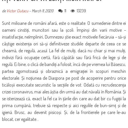
11
13239
de
Victor Ciutacu
-
March 11, 2020
Sunt milioane de români afară, este o realitate. O sumedenie dintre ei
oameni cinstiți, muncitori sau la școli. Împinși din varii motive –
insatisfacție, neîmpliniri, Dumnezeu știe exact motivele fiecăruia – să-și
câștige existența ori să-și definitiveze studiile departe de ceea ce se
cheamă, de regulă,
acasă
. La fel de mulți, dacă nu chiar și mai mulți,
indivizi fără ocupație certă, fără căpătâi sau fără frică de lege și de
regulă. Ei bine, o clică de bandiți a folosit, încă de pe vremea lui Băsescu,
partea zgomotoasă și obraznică a emigrației în scopuri meschin
electorale. Și noțiunea de Diaspora pe post de acoperire pentru orice
ticăloșii executate securistic la secțiile de vot. Odată cu recrudescența
crizei coronavirus, mai ales ăștia din urmă au dat năvală în România. Și
se isterizează că, exact la fel ca în țările din care au dat bir cu fugiții la
prima cumpănă, trebuie să respecte și aici regulile de bun-simț și de
igienă. Brusc, au devenit pisicoși. Și, de la frontierele pe care le-au
blocat, cer egalitate…