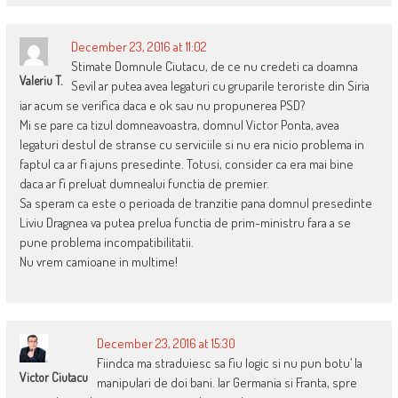
December 23, 2016 at 11:02
Stimate Domnule Ciutacu, de ce nu credeti ca doamna
Valeriu T.
Sevil ar putea avea legaturi cu gruparile teroriste din Siria
iar acum se verifica daca e ok sau nu propunerea PSD?
Mi se pare ca tizul domneavoastra, domnul Victor Ponta, avea
legaturi destul de stranse cu serviciile si nu era nicio problema in
faptul ca ar fi ajuns presedinte. Totusi, consider ca era mai bine
daca ar fi preluat dumnealui functia de premier.
Sa speram ca este o perioada de tranzitie pana domnul presedinte
Liviu Dragnea va putea prelua functia de prim-ministru fara a se
pune problema incompatibilitatii.
Nu vrem camioane in multime!
December 23, 2016 at 15:30
Fiindca ma straduiesc sa fiu logic si nu pun botu’ la
Victor Ciutacu
manipulari de doi bani. Iar Germania si Franta, spre