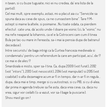
n tavan, si cu buze tuguiate; nici ei nu credea, da’ era lista de la
partid).
Cel mai mult, spre exemplu, astazi, mi-a placut aia cu “Serviciile sa
spuna daca au ceva de spus, ca ne cunoastem bine”. Tare !! M-
astept si maine la altele, si poimaine…Nu toate odata, ca pierdem
efectul : cate una, da’ acolo unde-l doare pe voinic (ci, la “voinic” nu
ma refe neaparat la Iohannis, ca el e la Cotroceni cam cum il tinea
Bula pe tac-su mare in fereasta, sa-i mai ia pensia dupa de batranul
decedase).
Intre securistu’ de baga intrigi ca la Curtea franceza medievala si
condamnatu’ pentru un referendum la care am participat, acu’, de !?
ce mai e de ales !?
Smardoiala e misto, sper sa-l tina. Ca, dupa 2009 (vot furat), 2012
(vot “intors”), 2013 (vot nesocotit), 2014 (vot manipulat) si 2015 (vot
coabitat) o alta dezamagire acum ar fi in tempo, dar n-ar fi in regula…
dupa, daca mai e timp, merge si cu autostrazi, si cu PIB, si cu d-alea;
dar prima in agenda trebuie sa fie asta, daca vrea ceva; ca, daca nu
vrea, sigur vor ceilalti (s-a vazut, vor sa-l bage la puscarie).
Shou mast go on !