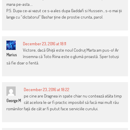
mana pe-asta….
P.S. Dupa ce-ai vazut ce s-a ales dupa Gaddafi si Hussein , s-o mai ții
langa cu “dictatorul” Bashar ține de prostie crunta, parol.
December 23, 2016 at 18:11
Victore, dacă Ghiță este noul Codruț Marta am pus-o! Ar
Marius
însemna că Toto Riina este o glumă proastă. Sper totuși
să fie doar o fentă.
December 23, 2016 at 18:22
pe cine are Dragnea in spate chiar nu contează atâta timp
George M
cât acelora le-ar fi practic imposibil să facă mai mult rău
românilor față de cât ar fi putut face serviciile curului.