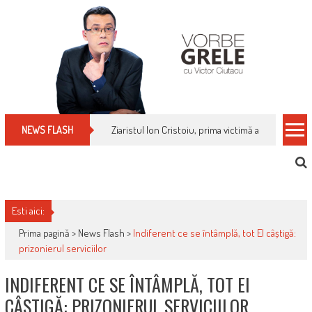
Skip
to
content
Ziaristul Ion Cristoiu, prima victimă a noi cenzuri 
NEWS FLASH
Esti aici:
Prima pagină >
News Flash
>
Indiferent ce se întâmplă, tot EI câștigă:
prizonierul serviciilor
INDIFERENT CE SE ÎNTÂMPLĂ, TOT EI
CÂȘTIGĂ: PRIZONIERUL SERVICIILOR