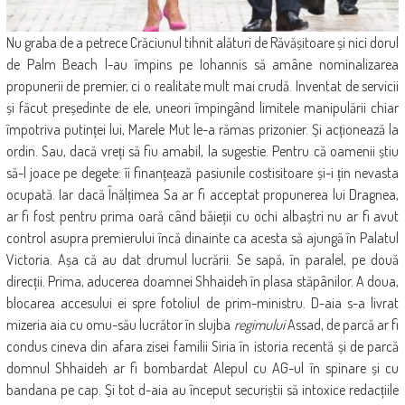
Nu graba de a petrece Crăciunul tihnit alături de Răvășitoare și nici dorul
de Palm Beach l-au împins pe Iohannis să amâne nominalizarea
propunerii de premier, ci o realitate mult mai crudă. Inventat de servicii
și făcut președinte de ele, uneori împingând limitele manipulării chiar
împotriva putinței lui, Marele Mut le-a rămas prizonier. Și acționează la
ordin. Sau, dacă vreți să fiu amabil, la sugestie. Pentru că oamenii știu
să-l joace pe degete: îi finanțează pasiunile costisitoare și-i țin nevasta
ocupată. Iar dacă Înălțimea Sa ar fi acceptat propunerea lui Dragnea,
ar fi fost pentru prima oară când băieții cu ochi albaștri nu ar fi avut
control asupra premierului încă dinainte ca acesta să ajungă în Palatul
Victoria. Așa că au dat drumul lucrării. Se sapă, în paralel, pe două
direcții. Prima, aducerea doamnei Shhaideh în plasa stăpânilor. A doua,
blocarea accesului ei spre fotoliul de prim-ministru. D-aia s-a livrat
mizeria aia cu omu-său lucrător în slujba
regimului
Assad, de parcă ar fi
condus cineva din afara zisei familii Siria în istoria recentă și de parcă
domnul Shhaideh ar fi bombardat Alepul cu AG-ul în spinare și cu
bandana pe cap. Și tot d-aia au început securiștii să intoxice redacțiile