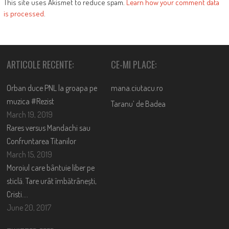
This site uses Akismet to reduce spam.
Learn how your comment data
is processed
.
ARTICOLE RECENTE:
CE-MI PLACE:
Orban duce PNL la groapa pe
mana.ciutacu.ro
muzica #Rezist
Taranu’ de Badea
March 19, 2019
Rares versus Mandachi sau
Confruntarea Titanilor
March 15, 2019
Moroiul care bântuie liber pe
sticlă. Tare urât îmbătrânești,
Cristi….
June 20, 2017