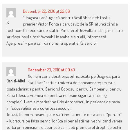
December 22, 2016 at 22:06
“Dragnea a adăugat că pentru Sevil Shhaideh fostul
Io
premier Victor Ponta a cerut aviz de la SRI atunci când a
fost numită secretar de stat în Ministerul Dezvoltării, dar şi ministru,
iar răspunsul a fost favorabil în ambele situaţii, informează
Agerpres.” – pare ca ii da numai la operatie Kaiserului.
December 23, 2016 at 00:40
Nu l-am considerat prizabil niciodata pe Dragnea, pana
Daniel-Altul
“sa-l faca” astia cu mizeria de condamnare; am avut
toata admiratia pentru Seniorul Coposu, pentru Campeanu, pentru
Ratiu (desi, la vremea respectiva nu eram sigur ca-i inteleg
complet). L-am simpatizat pe Crin Antonescu, in perioada de pana
in “suceala&uneala cu-ai bassescului.
Totusi, teleormaneanul pare sa fi invatat multe de la aia cu “penalu'”
– lucratura pe fatza serviciilor (ca si penelistii mai vechi, cand venea
vorba prin emisiuni, o spuneau cam sub premolarul drept, cu ochii-