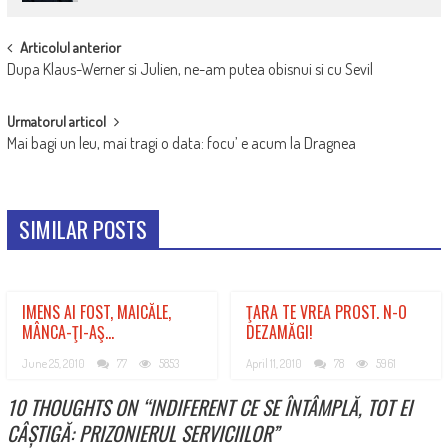
POST
Articolul anterior
Dupa Klaus-Werner si Julien, ne-am putea obisnui si cu Sevil
NAVIGATION
Urmatorul articol
Mai bagi un leu, mai tragi o data: focu’ e acum la Dragnea
SIMILAR POSTS
IMENS AI FOST, MAICĂLE,
ŢARA TE VREA PROST. N-O
MÂNCA-ŢI-AŞ…
DEZAMĂGI!
June 25, 2010
77
5853
April 11, 2010
78
5961
10 THOUGHTS ON “
INDIFERENT CE SE ÎNTÂMPLĂ, TOT EI
CÂȘTIGĂ: PRIZONIERUL SERVICIILOR
”