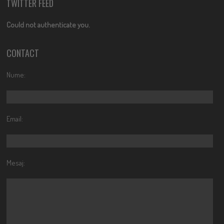
TWITTER FEED
Could not authenticate you.
CONTACT
Nume:
Email:
Mesaj: