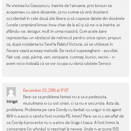
Pe vremea lui Ceaușescu, înainte de 1 ianuarie, prin birouri se
acopereau cu ziare dosarele, ca nu cumva să vină dușmanii
occidentali în cele două zile libere și să copieze datele din dosărele
(unele conținând know-how chiar de la ei) și să ne-o ia înainte, ei
aflându-se, desigur, mult în urma noastră. Cum acele ziare
reprezentau un obstacol de netrecut pentru orice spion, propun
ca, după instalarea lui Sevil la Palatul Victoria, să se utilizeze în
fiecare seară aceeași metodă. De restul supravegherii – ascultat,
filat soți, soții, părinți, veri, verișoare, cumnați, bunici, vecini – n-
avem nicio îndoială că se vor ocupa cu râvnă iubitele Servicii.
December 23, 2016 at 17:07
Pare-se ca problema femeii nu e ca e pedesista,
Intrigat
musulmana si cu sot sirian, ci ca nu e securista. Asta da,
problema. Problema pe care Ciordy cu barbat-su ungur si zis agent
AVH n-a avut-o cand a fost numita PG, hmm? Pare-se si c-am aflat de
ce Ciordy 4 procente nu s-a atins de Uciga-l toaca. A fost trimis la
conservare (in whisky) si reactivat la nevoie. Unde n-ar pune ISIS