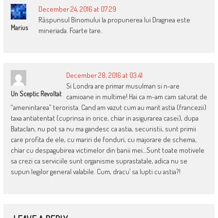
December 24, 2016 at 07:29
Răspunsul Binomului la propunerea lui Dragnea este
Marius
mineriada. Foarte tare.
December 28, 2016 at 03:41
Si Londra are primar musulman si n-are
Un Sceptic Revoltat
camioane in multime! Hai ca m-am cam saturat de
“amenintarea” terorista. Cand am vazut cum au marit astia (francezii)
taxa antiatentat (cuprinsa in orice, chiar in asigurarea casei), dupa
Bataclan, nu pot sa nu ma gandesc ca astia, securistii, sunt primii
care profita de ele, cu mariri de fonduri, cu majorare de schema,
chiar cu despagubirea victimelor din banii mei…Sunt toate motivele
sa crezi ca serviciile sunt organisme suprastatale, adica nu se
supun legilor general valabile. Cum, dracu’ sa lupti cu astia?!