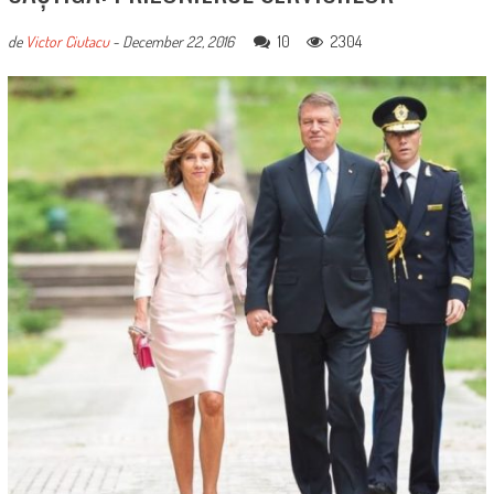
10
2304
de
Victor Ciutacu
-
December 22, 2016