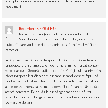
exemplu, unde esueaza camioanele in multime, n-au premieri
musulmani
December 23, 2016 at 15:50
Cu cât se vor înteți atacurile cu fentă la adresa dnei
ML
Shhaideh, în perioada incertă denumită „până după
Crăciun” (oare vor trece zile, luni, ani?), cu atât mai mult voi fi de
partea ei.
În țărișoara noastră ticsită de spioni, după cum sună avertizările
binevoitoare din ultimele zile – de nu mai știm nici noi câți suntem,
vorba clasicului Geoană – trăiesc destui străini și, culmea, nimeni nu
părea îngrijorat. Mai aflam doar, din când în când, despre faptul că
unul sau altul a fost expulzat. Soțul dnei Shhaideh n-a meritat un
astfel de tratament, ba mai mult, a devenit cetățean român după o
atentă cercetare. De două zile e însă agent acoperit, infiltratul
sirienilor în inima Dobrogei și pericol major la adresa tuturor visurilor
de măreție ale țării.