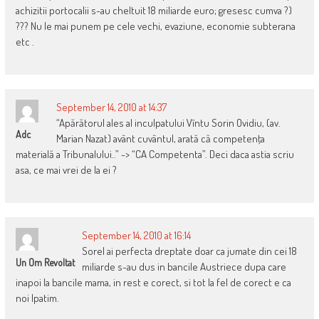
achizitii portocalii s-au cheltuit 18 miliarde euro; gresesc cumva ?)
??? Nu le mai punem pe cele vechi, evaziune, economie subterana
etc .
September 14, 2010 at 14:37
“Apărătorul ales al inculpatului Vîntu Sorin Ovidiu, (av.
Adc
Marian Nazat) avânt cuvântul, arată că competenţa
materială a Tribunalului..” -> “CA Competenta”. Deci daca astia scriu
asa, ce mai vrei de la ei ?
September 14, 2010 at 16:14
Sorel ai perfecta dreptate doar ca jumate din cei 18
Un Om Revoltat
miliarde s-au dus in bancile Austriece dupa care
inapoi la bancile mama, in rest e corect, si tot la fel de corect e ca
noi lpatim.