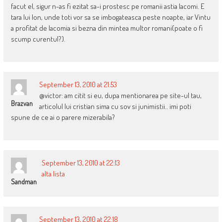
facut el, sigur n-as fi ezitat sa-i prostesc pe romanii astia lacomi. E
tara lui Ion, unde toti vor sa se imbogateasca peste noapte, iar Vintu
a profitat de lacomia si bezna din mintea multor romani(poate o fi
scump curentul?).
September 13, 2010 at 21:53
@victor: am citit si eu, dupa mentionarea pe site-ul tau,
Brazvan
articolul lui cristian sima cu sov si junimistii.. imi poti
spune de ce ai o parere mizerabila?
September 13, 2010 at 22:13
alta lista
Sandman
September 13, 2010 at 22:18