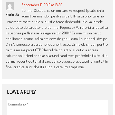
September 15, 2010 at 18:36
Domnu’ Ciutacu, ca un om care va respect (poate chiar
Florin Dia
admir) pe amandoi, pe dvs si pe CTP, si ca unul care nu
urmareste toate stirile si nu stie toate dedesubturile, va intreb:
ce defecte de caracter are domnul Popescu? Va referiti la faptul ca
il sustinea pe Nastase la alegerile din 2004? Ca mie mi s-a parut
echilibrat si atunci, adica era ceva de genul cum il sustineati dvs pe
Crin Antonescu la scrutinul de anul trecut. Va intreb sincer, pentru
ca mie mi s-a parut CTP “destul de obiectiv” si critic la adresa
tuturor politicienilor chiar si atunci cand avea preferinte (la fel si in
cel mai recent editorial al sau, cel cu basescu, avocatul lui vantu). In
fine, cred ca sunt chestii subtile care imi scapa mie.
LEAVE A REPLY