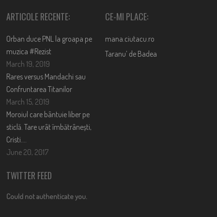
ARTICOLE RECENTE:
CE-MI PLACE:
Orban duce PNL la groapa pe
mana.ciutacu.ro
muzica #Rezist
Taranu’ de Badea
March 19, 2019
Rares versus Mandachi sau
Confruntarea Titanilor
March 15, 2019
Moroiul care bântuie liber pe
sticlă. Tare urât îmbătrânești,
Cristi….
June 20, 2017
TWITTER FEED
Could not authenticate you.