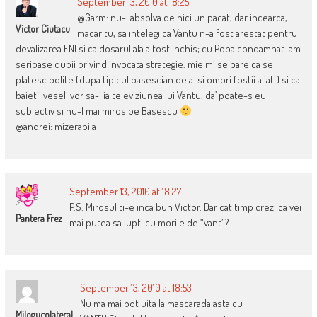
September 13, 2010 at 18:25
@Garm: nu-l absolva de nici un pacat, dar incearca,
Victor Ciutacu
macar tu, sa intelegi ca Vantu n-a fost arestat pentru
devalizarea FNI si ca dosarul ala a fost inchis; cu Popa condamnat. am
serioase dubii privind invocata strategie. mie mi se pare ca se
platesc polite (dupa tipicul basescian de a-si omori fostii aliati) si ca
baietii veseli vor sa-i ia televiziunea lui Vantu. da’ poate-s eu
subiectiv si nu-l mai miros pe Basescu
@andrei: mizerabila
September 13, 2010 at 18:27
P.S. Mirosul ti-e inca bun Victor. Dar cat timp crezi ca vei
Pantera Frez
mai putea sa lupti cu morile de “vant”?
September 13, 2010 at 18:53
Nu ma mai pot uita la mascarada asta cu
Milogucolateral