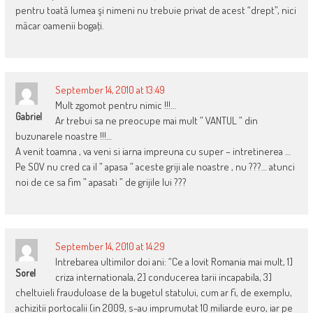
pentru toată lumea şi nimeni nu trebuie privat de acest “drept”, nici
măcar oamenii bogaţi.
September 14, 2010 at 13:49
Mult zgomot pentru nimic !!!…
Gabriel
Ar trebui sa ne preocupe mai mult ” VANTUL ” din
buzunarele noastre !!!…
A venit toamna , va veni si iarna impreuna cu super – intretinerea …
Pe SOV nu cred ca il ” apasa ” aceste griji ale noastre , nu ???… atunci
noi de ce sa fim ” apasati ” de grijile lui ???
September 14, 2010 at 14:29
Intrebarea ultimilor doi ani: “Ce a lovit Romania mai mult, 1]
Sorel
criza internationala, 2] conducerea tarii incapabila, 3]
cheltuieli frauduloase de la bugetul statului, cum ar fi, de exemplu,
achizitii portocalii (in 2009, s-au imprumutat 10 miliarde euro, iar pe