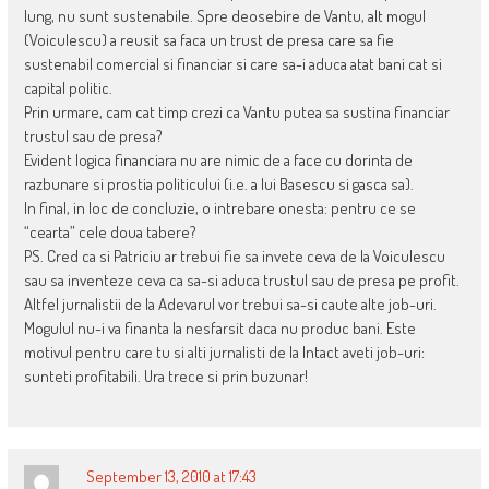
lung, nu sunt sustenabile. Spre deosebire de Vantu, alt mogul
(Voiculescu) a reusit sa faca un trust de presa care sa fie
sustenabil comercial si financiar si care sa-i aduca atat bani cat si
capital politic.
Prin urmare, cam cat timp crezi ca Vantu putea sa sustina financiar
trustul sau de presa?
Evident logica financiara nu are nimic de a face cu dorinta de
razbunare si prostia politicului (i.e. a lui Basescu si gasca sa).
In final, in loc de concluzie, o intrebare onesta: pentru ce se
“cearta” cele doua tabere?
PS. Cred ca si Patriciu ar trebui fie sa invete ceva de la Voiculescu
sau sa inventeze ceva ca sa-si aduca trustul sau de presa pe profit.
Altfel jurnalistii de la Adevarul vor trebui sa-si caute alte job-uri.
Mogulul nu-i va finanta la nesfarsit daca nu produc bani. Este
motivul pentru care tu si alti jurnalisti de la Intact aveti job-uri:
sunteti profitabili. Ura trece si prin buzunar!
September 13, 2010 at 17:43