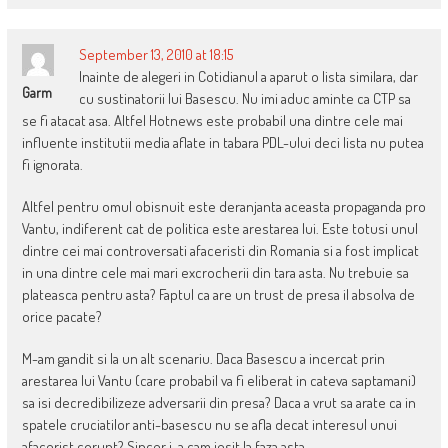
September 13, 2010 at 18:15
Inainte de alegeri in Cotidianul a aparut o lista similara, dar
Garm
cu sustinatorii lui Basescu. Nu imi aduc aminte ca CTP sa
se fi atacat asa. Altfel Hotnews este probabil una dintre cele mai
influente institutii media aflate in tabara PDL-ului deci lista nu putea
fi ignorata.
Altfel pentru omul obisnuit este deranjanta aceasta propaganda pro
Vantu, indiferent cat de politica este arestarea lui. Este totusi unul
dintre cei mai controversati afaceristi din Romania si a fost implicat
in una dintre cele mai mari excrocherii din tara asta. Nu trebuie sa
plateasca pentru asta? Faptul ca are un trust de presa il absolva de
orice pacate?
M-am gandit si la un alt scenariu. Daca Basescu a incercat prin
arestarea lui Vantu (care probabil va fi eliberat in cateva saptamani)
sa isi decredibilizeze adversarii din presa? Daca a vrut sa arate ca in
spatele cruciatilor anti-basescu nu se afla decat interesul unui
afacerist corupt? Sincer i-a cam iesit la faza asta.