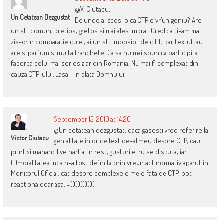
@V. Ciutacu,
Un Cetatean Dezgustat
De unde ai scos-o ca CTP e vr’un geniu? Are
un stil comun, pretios, gretos si mai ales imoral. Cred ca ti-am mai
zis-o: in comparatie cu el, ai un stil imposibil de citit, dar textul tau
are si parfum si multa franchete. Ca sa nu mai spun ca participi la
facerea celui mai serios ziar din Romania. Nu mai fi complexat din
cauza CTP-ului. Lasa-l in plata Domnului!
September 15, 2010 at 14:20
@Un cetatean dezgustat: daca gasesti vreo referire la
Victor Ciutacu
genialitate in orice text de-al meu despre CTP, dau
print si mananc live hartia. in rest, gusturile nu se discuta, iar
(i)moralitatea inca n-a fost definita prin vreun act normativ aparut in
Monitorul Oficial. cat despre complexele mele fata de CTP, pot
reactiona doar asa: =))))))))))