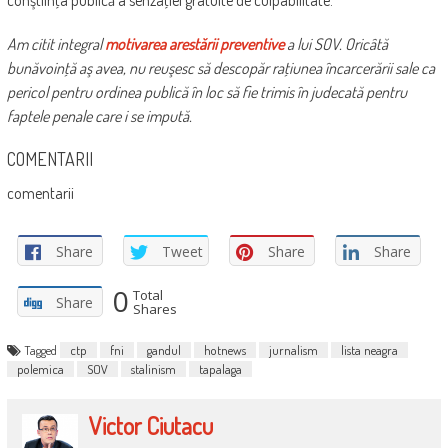
Am citit integral
motivarea arestării preventive
a lui SOV. Oricâtă
bunăvoinţă aş avea, nu reuşesc să descopăr raţiunea încarcerării sale ca
pericol pentru ordinea publică în loc să fie trimis în judecată pentru
faptele penale care i se impută.
COMENTARII
comentarii
Share
Tweet
Share
Share
0
Total
Share
Shares
Tagged
ctp
fni
gandul
hotnews
jurnalism
lista neagra
polemica
SOV
stalinism
tapalaga
Victor Ciutacu