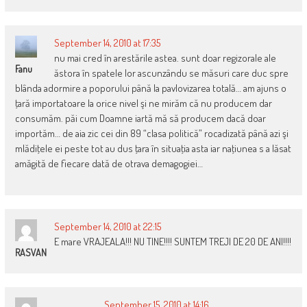
September 14, 2010 at 17:35
nu mai cred în arestările astea. sunt doar regizorale ale
Fanu
ăstora în spatele lor ascunzându se măsuri care duc spre
blânda adormire a poporului până la pavlovizarea totală… am ajuns o
ţară importatoare la orice nivel şi ne mirăm că nu producem dar
consumăm. păi cum Doamne iartă mă să producem dacă doar
importăm… de aia zic cei din 89 “clasa politică” rocadizată până azi şi
mlădiţele ei peste tot au dus ţara în situaţia asta iar naţiunea s a lăsat
amăgită de fiecare dată de otrava demagogiei…
September 14, 2010 at 22:15
E mare VRAJEALA!!! NU TINE!!!! SUNTEM TREJI DE 20 DE ANI!!!!
RASVAN
September 15, 2010 at 14:16