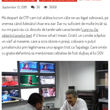
36
3668
September 13, 2010
Mă despart de CTP cam tot atâtea lucruri câte ne-au legat odinioară, pe
vremea când Adevătul chiar era ziar. Dar nu suficient de multe încât să
nu-mi pară rău că, dincolo de tarele sale caracteriale (
care nu fac
obiectul acestui text
, if U know what I mean, Cristi), un condei sclipitor,
un vârf al meseriei, care a scris istorie-n presă, coboară-n puţul
jurnalismului prin legitimarea unui epigon trist ca Tapalagă. Care omite
cu graţie elefantină să menţioneze calitatea de fost slujbaş al lui SOV.