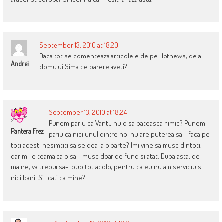
September 13, 2010 at 18:20
Daca tot se comenteaza articolele de pe Hotnews, de al
Andrei
domului Sima ce parere aveti?
September 13, 2010 at 18:24
Punem pariu ca Vantu nu o sa pateasca nimic? Punem
Pantera Frez
pariu ca nici unul dintre noi nu are puterea sa-i faca pe
toti acesti nesimtiti sa se dea la o parte? Imi vine sa musc dintoti,
dar mi-e teama ca o sa-i musc doar de fund si atat. Dupa asta, de
maine, va trebui sa-i pup tot acolo, pentru ca eu nu am serviciu si
nici bani. Si…cati ca mine?