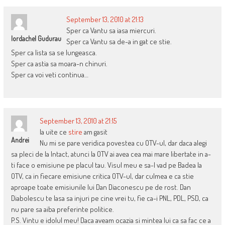
September 13, 2010 at 21:13
Sper ca Vantu sa iasa miercuri.
Iordachel Gudurau
Sper ca Vantu sa de-a in gat ce stie.
Sper ca lista sa se lungeasca.
Sper ca astia sa moara-n chinuri.
Sper ca voi veti continua…
September 13, 2010 at 21:15
Ia uite ce
stire
am gasit
Andrei
Nu mi se pare veridica povestea cu OTV-ul, dar daca alegi
sa pleci de la Intact, atunci la OTV ai avea cea mai mare libertate in a-
ti face o emisiune pe placul tau. Visul meu e sa-l vad pe Badea la
OTV, ca in fiecare emisiune critica OTV-ul, dar culmea e ca stie
aproape toate emisiunile lui Dan Diaconescu pe de rost. Dan
Diabolescu te lasa sa injuri pe cine vrei tu, fie ca-i PNL, PDL, PSD, ca
nu pare sa aiba preferinte politice.
P.S. Vintu e idolul meu! Daca aveam ocazia si mintea lui ca sa fac ce a