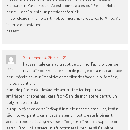
Raspuns: In Marea Neagra. Acest domn sa ales cu “Premiul Nobel
pentru Pace” si este un pensionar ferricit.
In concluzie nimic nu e intimplator nici chiar arestarea lui Vintu. Asi
incerca o previziune
basescu
September 14, 2010 at 11:21
Îl auzeam zile care au trecut pe domnul Patriciu, cum se
Ionut
revolta împotriva sistemului de justiţie de la noi, care face
nenumărate abuzuri împotriva oamenilor de afaceri, din România,
inclusiv contra lui.
Sunt de părere că adevăratele abuzuri se fac împotriva
amărăştenilor românaşi, care fac 4-5 ani de închisoare pentru un
bulgăre de zăpadă.
Nu spun că ceea ce se întâmplă în zilele noastre este just, însă nu
văd motivul pentru care, dacă sistemul nostru este la pământ,
acesta trebuie să să-şi reversele “deşeurile” numai asupra celor
săraci. Faptul că sistemul nu funcţionează trebuie să fie valabil