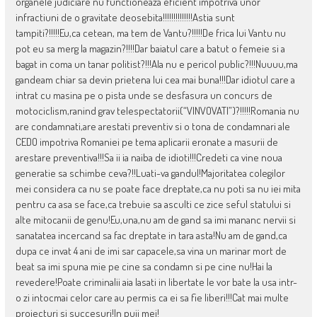
organele judiciare nu functioneaza eficient impotriva unor
infractiuni de o gravitate deosebita!!!!!!!!!!!!!!Astia sunt
tampiti?!!!!!Eu,ca cetean, ma tem de Vantu?!!!!!De frica lui Vantu nu
pot eu sa merg la magazin?!!!!Dar baiatul care a batut o femeie si a
bagat in coma un tanar politist?!!!Ala nu e pericol public?!!!Nuuuu,ma
gandeam chiar sa devin prietena lui cea mai buna!!!Dar idiotul care a
intrat cu masina pe o pista unde se desfasura un concurs de
motociclism,ranind grav telespectatorii(“VINVOVATI”)?!!!!!Romania nu
are condamnati,are arestati preventiv si o tona de condamnari ale
CEDO impotriva Romaniei pe tema aplicarii eronate a masurii de
arestare preventiva!!!Sa ii ia naiba de idioti!!!Credeti ca vine noua
generatie sa schimbe ceva?!!Luati-va gandul!Majoritatea colegilor
mei considera ca nu se poate face dreptate,ca nu poti sa nu iei mita
pentru ca asa se face,ca trebuie sa asculti ce zice seful statului si
alte mitocanii de genu!Eu,una,nu am de gand sa imi mananc nervii si
sanatatea incercand sa fac dreptate in tara asta!Nu am de gand,ca
dupa ce invat 4 ani de imi sar capacele,sa vina un marinar mort de
beat sa imi spuna mie pe cine sa condamn si pe cine nu!Hai la
revedere!Poate criminalii aia lasati in libertate le vor bate la usa intr-
o zi intocmai celor care au permis ca ei sa fie liberi!!!Cat mai multe
proiecturi si succesuri!In puii mei!