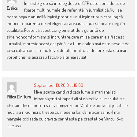
Îmi este greu să înteleg dece dl.CTP este considerat de
Evelics
foarte multi numele de referintă în jurnalistică.Nu i se
poate nega o anumită logică,proprie unui inginer bun,care logică
induce o aparentă de inteligentă,care,iarăsi, nu i se poate nega în
totalitate.Poate că acest conglomerat de sigurantă de
sine,noncomformism si încruntare,care mi se pare mie a fi acest
jurnalist,impresionează,dar până la a fi un etalon mai este nevoie de
ceva calităti,pe care nu le voi detalia,pentrucă despre asta s-a mai
vorbit chiar si aici si au făcut-o altii mai avizati.
September 13, 2010 at 18:00
Mi-e scarba cand vad cata lume si mari analisti
Piticu Din Turn
intransigenti si impartiali si obiectivi si imaculati se
chinuie din rasputeri sa-l victimizeze pe Vantu. e adevarat justitia e
muci aia n-au nici o treaba cu meseria lor, dar macar sa nu-l mai
mangaie toti astia cu cravata parinteste pe crestet pe Vantu. S-o
lase asa.