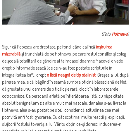
(Foto
Hotnews
)
Sigur că Popescu are dreptate, pe fond, când califică
înşiruirea
mizerabilă
şi trunchiată de pe Hotnews, pe care fostul consilier şi coleg
de şcoală totalitară de gândire al faimoasei doamne Macovei o vede
drept o informaţie seacă (de ce n-au fost postate scripturile în
integralitatea lor?), drept
o listă neagră de tip stalinist
. Greşeala lui, după
părerea mea, e că, băgând în seamă sumbra oficină băsesciană de Net,
dă greutate unui demers de o ticăloşie rară, clocit în laboratoarele
cotroceniste. Ca persoană aflată pe înfierătoarea listă, cu nişte citate
absolut benigne (am zis altele mult mai nasoale, dar alea s-au livrat la
Hotnews, alea s-au postat pe site), consider că atitudinea cea mai
potrivită ar fi fost ignorarea. Cu cât scot mai multe reacţii şi explicaţii,
slujitorii fostului tovarăş al lui Vântu obţin ce-şi doresc: inducerea-n
conştiinţa publică a senzaţiei gratuite de culpabilitate.