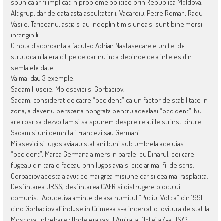
spun ca ar fi implicat in probleme politice prin Republica Moldova.
Alt grup, dar de data asta ascultatorii, Vacaroiu, Petre Roman, Radu
Vasile, Tariceanu, astia s-au indeplinit misiunea si sunt bine mersi
intangibili.
O nota discordanta a facut-o Adrian Nastasecare e un fel de
strutocamila era cit pe ce dar nu inca depinde ce a inteles din
semlalele date.
Va mai dau 3 exemple:
Sadam Huseie, Molosevici si Gorbaciov.
Sadam, considerat de catre “occident” ca un factor de stabilitate in
zona, a devenu persoana nongrata pentru aceelasi “occident”. Nu
are rosr sa dezvoltam si sa spunem despre relatiile strinst dintre
Sadam si uni demnitari Francezi sau Germani.
Milasevici si Iugoslavia au stat ani buni sub umbrela aceluiasi
“occident”, Marca Germana a mers in paralel cu Dinarul, cei care
fugeau din tara o faceau prin Iugoslavia si cite ar mai fii de scris.
Gorbaciov acesta a avut ce mai grea misiune dar si cea mai rasplatita.
Desfintarea URSS, desfintarea CAER si distrugere blocului
comunist. Aducetiva aminte de asa numitul “Puciul Votca” din 1991
cind Gorbaciov aflinduse in Crimeea s-a incercat o lovitura de stat la
Moscova. Intrebare : Unde era vasul Amiral al flotei a 4-a USA?