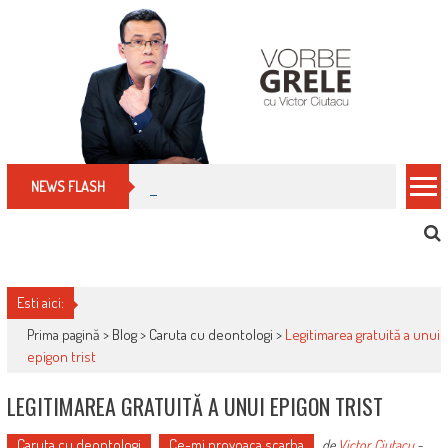
Skip
to
content
Cum îți schimbi, rapid, gratuit și eficient, furniz
NEWS FLASH
Esti aici:
Prima pagină >
Blog
>
Caruta cu deontologi
>
Legitimarea gratuită a unui
epigon trist
LEGITIMAREA GRATUITĂ A UNUI EPIGON TRIST
Caruta cu deontologi
Ce-mi provoaca scarba
de
Victor Ciutacu
-