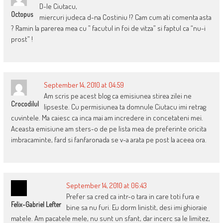
D-le Ciutacu,
Octopus
miercuri judeca d-na Costiniu !? Cam cum ati comenta asta
? Ramin la parerea mea cu ” facutul in foi de vitza” si faptul ca “nu-i
prost” !
September 14, 2010 at 04:59
Am scris pe acest blog ca emisiunea stirea zilei ne
Crocodilul
lipseste. Cu permisiunea ta domnule Ciutacu imi retrag
cuvintele. Ma caiesc ca inca mai am incredere in concetateni mei.
Aceasta emisiune am sters-o de pe lista mea de preferinte oricita
imbracaminte, fard si fanfaronada se v-a arata pe post la aceea ora.
September 14, 2010 at 06:43
Prefer sa cred ca intr-o tara in care toti fura e
Felix-Gabriel Lefter
bine sa nu furi. Eu dorm linistit, desi imi ghioraie
matele. Am pacatele mele, nu sunt un sfant, dar incerc sa le limitez,