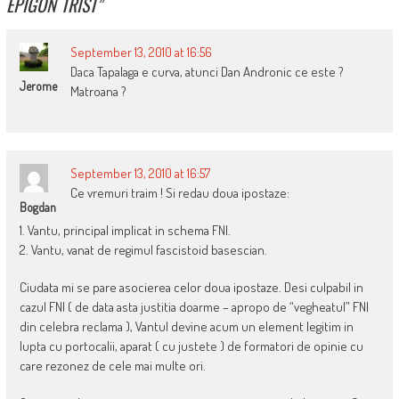
EPIGON TRIST
”
September 13, 2010 at 16:56
Daca Tapalaga e curva, atunci Dan Andronic ce este ?
Jerome
Matroana ?
September 13, 2010 at 16:57
Ce vremuri traim ! Si redau doua ipostaze:
Bogdan
1. Vantu, principal implicat in schema FNI.
2. Vantu, vanat de regimul fascistoid basescian.
Ciudata mi se pare asocierea celor doua ipostaze. Desi culpabil in
cazul FNI ( de data asta justitia doarme – apropo de “vegheatul” FNI
din celebra reclama ), Vantul devine acum un element legitim in
lupta cu portocalii, aparat ( cu justete ) de formatori de opinie cu
care rezonez de cele mai multe ori.