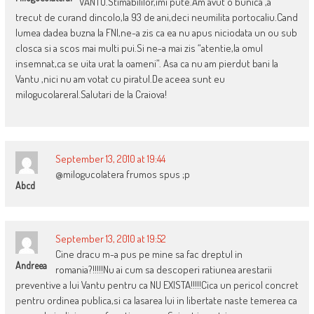
VANTU.Stimabililor,imi pute.Am avut o bunica ,a
trecut de curand dincolo,la 93 de ani,deci neumilita portocaliu.Cand
lumea dadea buzna la FNI,ne-a zis ca ea nu apus niciodata un ou sub
closca si a scos mai multi pui.Si ne-a mai zis “atentie,la omul
insemnat,ca se uita urat la oameni”. Asa ca nu am pierdut bani la
Vantu ,nici nu am votat cu piratul.De aceea sunt eu
milogucolareral.Salutari de la Craiova!
September 13, 2010 at 19:44
@milogucolatera frumos spus ;p
Abcd
September 13, 2010 at 19:52
Cine dracu m-a pus pe mine sa fac dreptul in
Andreea
romania?!!!!!Nu ai cum sa descoperi ratiunea arestarii
preventive a lui Vantu pentru ca NU EXISTA!!!!!Cica un pericol concret
pentru ordinea publica,si ca lasarea lui in libertate naste temerea ca