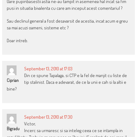
Oare pupinbasestii astia ne-au tampit in asemenea hal incat sa fim
pusi in situatia bivalenta cu care am inceput acest comentariul ?
Sau declinul general a fost desavarsit de acestia, incat acum e greu
sa mai acuzi oameni, sisteme etc ?
Doar intreb.
September 13, 2010 at 17:03
Din ce spune Tapalaga, si CTP e la fel de manjit cu liste de
Ciprian
tip stalinist. Daca e adevarat, de ce la unii e cah si la altii e
bine?
September 13, 2010 at 17:30
Victor,
Bigradu
Incerc sa urmaresc si sa inteleg ceea ce se intampla in