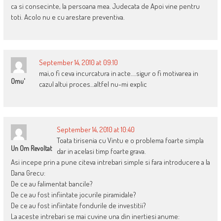
ca si consecinte, la persoana mea. Judecata de Apoi vine pentru
toti. Acolo nu e cu arestare preventiva.
September 14, 2010 at 09:10
mai,o fi ceva incurcatura in acte….sigur o fi motivarea in
Omu'
cazul altui proces…altfel nu-mi explic
September 14, 2010 at 10:40
Toata tirisenia cu Vintu e o problema foarte simpla
Un Om Revoltat
dar in acelasi timp foarte grava.
Asi incepe prin a pune citeva intrebari simple si fara introducere a la
Dana Grecu:
De ce au falimentat bancile?
De ce au fost infiintate jocurile piramidale?
De ce au fost infiintate fondurile de investitii?
La aceste intrebari se mai cuvine una din inertiesi anume: