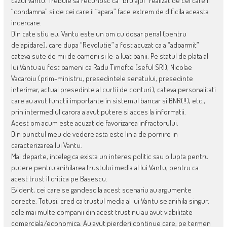
cazul Vantu. Trebuie sa recunosc ca “bruiajul” realizat de cei care il
“condamna” si de cei care il “apara” face extrem de dificila aceasta
incercare.
Din cate stiu eu, Vantu este un om cu dosar penal (pentru
delapidare), care dupa “Revolutie” a fost acuzat ca a “adoarmit”
cateva sute de mii de oameni si le-a luat banii. Pe statul de plata al
lui Vantu au fost oameni ca Radu Timofte (seful SRI), Nicolae
Vacaroiu (prim-ministru, presedintele senatului, presedinte
interimar, actual presedinte al curtii de conturi), cateva personalitati
care au avut functii importante in sistemul bancar si BNR(!!), etc.,
prin intermediul carora a avut putere si acces la informatii.
Acest om acum este acuzat de favorizarea infractorului.
Din punctul meu de vedere asta este linia de pornire in
caracterizarea lui Vantu.
Mai departe, inteleg ca exista un interes politic sau o lupta pentru
putere pentru anihilarea trustului media al lui Vantu, pentru ca
acest trust il critica pe Basescu.
Evident, cei care se gandesc la acest scenariu au argumente
corecte. Totusi, cred ca trustul media al lui Vantu se anihila singur:
cele mai multe companii din acest trust nu au avut viabilitate
comerciala/economica. Au avut pierderi continue care, pe termen