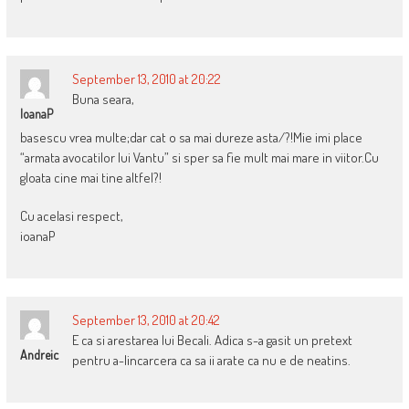
September 13, 2010 at 20:22
Buna seara,
IoanaP
basescu vrea multe;dar cat o sa mai dureze asta/?!Mie imi place
“armata avocatilor lui Vantu” si sper sa fie mult mai mare in viitor.Cu
gloata cine mai tine altfel?!
Cu acelasi respect,
ioanaP
September 13, 2010 at 20:42
E ca si arestarea lui Becali. Adica s-a gasit un pretext
Andreic
pentru a-lincarcera ca sa ii arate ca nu e de neatins.