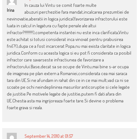
In cauza lui Vintu se comit foarte multe
Irina
abuzuri:perchezitie fara mandat,incalcarea prezumtiei de
nevinovatie,aberatii in logica juridica(favorizarea infractorului este
luata in calcul in legatura cu fapte penale ale altui
infractor?!!!!!!!!!),competenta instantei nu este inca clarificata,Vintu
este achitat si totusi considerat inca vinovat pentru prabusirea
fni(?!),dupa ce a fost incarcerat Popa,nu mai exista claritate in logica
juridica.Conform cu aceasta logica si eu pot fi considerata ca posibil
infractor care savarseste infractiunea de favorizare a
infractorului.Base,decat sa se ocupe de Vintu,mai bine s-ar ocupa
de imaginea pe plan extern a Romaniei,considerata cea mai saraca
tara din UE.Si ne afundam in rahat din ce in ce mai mult,vad ca ni se
scoate pe ochi neindeplinirea masurilor anticoruptie si cele legate
de justitie.Pe motivele legate de justitie,putem fi dati afara din
UE.Chestia asta ma ingrijoreaza foarte tare.Si devine o problema
foarte grava si reala.
September 14, 2010 at 01:57