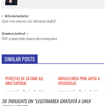
POST
Articolul anterior
Care mai vrea să-i zic viitoarea slujbă?
NAVIGATION
Urmatorul articol
SOV şi exerciţiile clasice de manipulare
SIMILAR POSTS
POVEŞTILE DE CĂTĂNIE ALE
MOGULIZAREA PRIN JAPCĂ A
UNUI CAPORAL
OFICIOSULUI
June 23, 2012
137
10493
February 11, 2010
73
5957
36 THOUGHTS ON “
LEGITIMAREA GRATUITĂ A UNUI