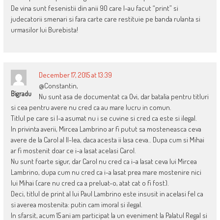
De vina sunt fesenistii din anii 90 care l-au facut “print” si
judecatorii smenari si fara carte care restituie pe banda rulanta si
urmasilor lui Burebista!
December 17, 2015 at 13:39
@Constantin,
Bigradu
Nu sunt asa de documentat ca Ovi, dar batalia pentru titluri
si cea pentru avere nu cred ca au mare lucru in comun.
Titlul pe care si l-a asumat nu i se cuvine si cred ca este si ilegal.
In privinta averii, Mircea Lambrino ar fi putut sa mosteneasca ceva
avere de la Carol al II-lea, daca acesta ii lasa ceva.. Dupa cum si Mihai
ar fi mostenit doar ce i-a lasat acelasi Carol.
Nu sunt foarte sigur, dar Carol nu cred ca i-a lasat ceva lui Mircea
Lambrino, dupa cum nu cred ca i-a lasat prea mare mostenire nici
lui Mihai (care nu cred ca a preluat-o, atat cat o fi fost).
Deci, titlul de print al lui Paul Lambrino este insusit in acelasi fel ca
si averea mostenita: putin cam imoral si ilegal.
In sfarsit, acum 15 ani am participat la un eveniment la Palatul Regal si