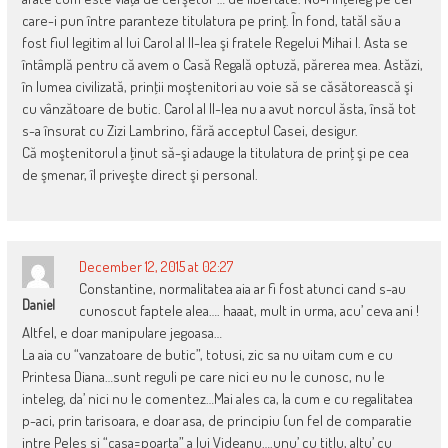
care-i pun între paranteze titulatura pe prinţ. În fond, tatăl său a
fost fiul legitim al lui Carol al II-lea şi fratele Regelui Mihai I. Asta se
întâmplă pentru că avem o Casă Regală optuză, părerea mea. Astăzi,
în lumea civilizată, prinţii moştenitori au voie să se căsătorească şi
cu vânzătoare de butic. Carol al II-lea nu a avut norcul ăsta, însă tot
s-a însurat cu Zizi Lambrino, fără acceptul Casei, desigur.
Că moştenitorul a ţinut să-şi adauge la titulatura de prinţ şi pe cea
de şmenar, îl priveşte direct şi personal.
December 12, 2015 at 02:27
Constantine, normalitatea aia ar fi fost atunci cand s-au
Daniel
cunoscut faptele alea…. haaat, mult in urma, acu’ ceva ani !
Altfel, e doar manipulare jegoasa…
La aia cu “vanzatoare de butic”, totusi, zic sa nu uitam cum e cu
Printesa Diana…sunt reguli pe care nici eu nu le cunosc, nu le
inteleg, da’ nici nu le comentez…Mai ales ca, la cum e cu regalitatea
p-aci, prin tarisoara, e doar asa, de principiu (un fel de comparatie
intre Peles si “casa=poarta” a lui Videanu….unu’ cu titlu, altu’ cu