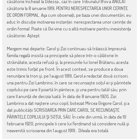
căsătorie încheiat la Odessa , caz în care Tribunalul Ilfov a ANULAT
căsătoria la 8 ianuarie 1919, PENTRU NERESPECTAREA UNOR CERINŢE
DE ORDIN FORMAL. Aşa cum observaţi, pe baza unei documentări, eu
aduc în discuţie motivarea instanţei: nerespectarea unor cerinţe de
ordin formal. Poate că Ovi vine cu o altă motivare pentru inexistenţa
căsătoriei. Aştept.
Mergem mai departe: Carol şi Zizi continuau să trăiască împreună.
Familia regală insistă ca principele să plece într-o călătorie în
străinătate, acesta refuză şi, la presiunile lui Ionel Brătianu, acesta
este trimis forţat pe front. În acest context, se produce a doua
renunţare la tron şi, pe 1 august 1919, Carol a redactat două scrisori,
una pentru Zizi Lambrino, în care se recunoaşte soţul ei şi părintele
copilului pe care îl poartă în pântece, şi una pentru tatăl său, prin
care îl anunţă de decizia luată. În data de 8 ianuarie 1920, Zizi
Lambrino a dat naştere unui copil, botezat Mircea Grigore Carol, şi a
dat publicităţii SCRISOAREA PRIN CARE CAROL SE RECUNOAŞTE
PĂRINTELE COPILULUI ŞI SOŢUL SĂU. În cele din urmă, în data de 10
februarie 1920, principele îi cere lui Ferdinand să considere nulă şi
neavenită scrisoarea din 1 august 1919… Dileala era totală.