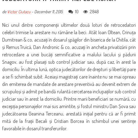
10
2848
de
Victor Ciutacu
-
December 11, 2015
Nici unul dintre componenții ultimelor două loturi de retrocedatori
celebri trimise la arestare nu rămâne la beci. Atât Ioan Oltean, Crinuța
Dumitrean & co, acuzați în dosarul șpăgilor din biserica de la Chitila, cât
și Remus Truică, Dan Andronic & co, acuzați în ancheta privatizării prin
retrocedare a unei bucăți semnificative a malului lacului și pădurii
Snagov, au fost plasați sub control judiciar sau, după caz, în arest la
domiciliu. În ultima lună, optica judecătorilor de drepturi și libertăți pare
a se fi schimbat subit. Aceiași magistrați care înainte nu se mai opreau
din emiterea de mandate de arestare preventivă au devenit extrem de
scrupuloși și admit pe bandă rulantă cercetarea inclupaților sub control
judiciar sau în arest la domiciliu. Printre marii beneficiari se numără, cu
excepția personajelor mai sus amintite, și fostul ministru Dan Șova sau
judecătoarea Geanina Terceanu, arestată inițial pentru că ar fi primit
mită de la frații Becali și Cristian Borcea în schimbul unei sentințe
favorabile în dosarul transferurilor.