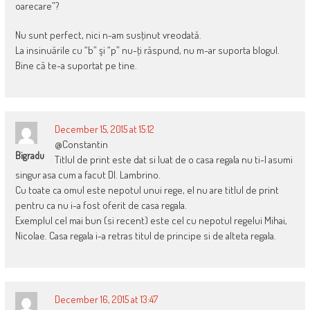
oarecare”?
Nu sunt perfect, nici n-am susţinut vreodată.
La insinuările cu “b” şi “p” nu-ţi răspund, nu m-ar suporta blogul.
Bine că te-a suportat pe tine.
December 15, 2015 at 15:12
@Constantin
Bigradu
Titlul de print este dat si luat de o casa regala nu ti-l asumi
singur asa cum a facut Dl. Lambrino.
Cu toate ca omul este nepotul unui rege, el nu are titlul de print
pentru ca nu i-a fost oferit de casa regala.
Exemplul cel mai bun (si recent) este cel cu nepotul regelui Mihai,
Nicolae. Casa regala i-a retras titul de principe si de alteta regala.
December 16, 2015 at 13:47