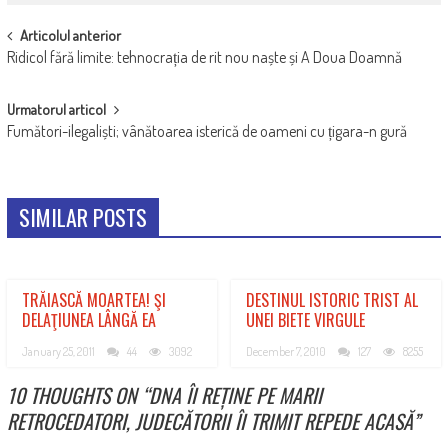
POST
Articolul anterior
Ridicol fără limite: tehnocrația de rit nou naște și A Doua Doamnă
NAVIGATION
Urmatorul articol
Fumători-ilegaliști; vânătoarea isterică de oameni cu țigara-n gură
SIMILAR POSTS
TRĂIASCĂ MOARTEA! ŞI
DESTINUL ISTORIC TRIST AL
DELAŢIUNEA LÂNGĂ EA
UNEI BIETE VIRGULE
January 25, 2011
44
3092
December 7, 2010
127
8255
10 THOUGHTS ON “
DNA ÎI REȚINE PE MARII
RETROCEDATORI, JUDECĂTORII ÎI TRIMIT REPEDE ACASĂ
”