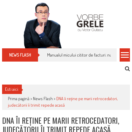
Skip
to
content
Manualul micului cititor de facturi: nu plăti nimic 
NEWS FLASH
Esti aici:
Prima pagină >
News Flash
>
DNA îi reține pe marii retrocedatori,
judecătorii îi trimit repede acasă
DNA ÎI REȚINE PE MARII RETROCEDATORI,
JUDECĂTORII ÎI TRIMIT REPEDE ACASĂ