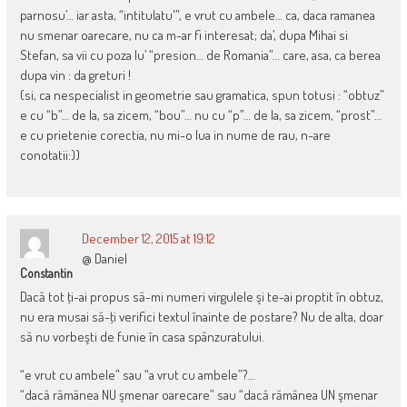
parnosu’… iar asta, “intitulatu'”, e vrut cu ambele… ca, daca ramanea
nu smenar oarecare, nu ca m-ar fi interesat; da’, dupa Mihai si
Stefan, sa vii cu poza lu’ “presion… de Romania”… care, asa, ca berea
dupa vin : da greturi !
(si, ca nespecialist in geometrie sau gramatica, spun totusi : “obtuz”
e cu “b”… de la, sa zicem, “bou”… nu cu “p”… de la, sa zicem, “prost”…
e cu prietenie corectia, nu mi-o lua in nume de rau, n-are
conotatii:))
December 12, 2015 at 19:12
@ Daniel
Constantin
Dacă tot ţi-ai propus să-mi numeri virgulele şi te-ai proptit în obtuz,
nu era musai să-ţi verifici textul înainte de postare? Nu de alta, doar
să nu vorbeşti de funie în casa spânzuratului.
“e vrut cu ambele” sau “a vrut cu ambele”?…
“dacă rămânea NU şmenar oarecare” sau “dacă rămânea UN şmenar