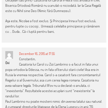
Cetăţean sau prinţ? Căsătoria lui Carol al II-lea a fost anulată în civil,
Biserica Ortodoxă Română nu a anulat-o niciodată. Iar la Casa Regală
este cu Nihil sine Deo (Nimic fără Dumnezeu).
Aşa este, Nicolae a fost exclus. Şi Principesa Irina a fost exclusă,
pentru lupte cu cocoşi… Urmează celelalte principese şi rămânem
cu … Duda… Că-i luptă pentru bani,
December 16, 2015 at 17:55
Constantin,
Ovi
Casatoria lui Carol cu Zizi Lambrino s-a facut in fata unui
popa ortodox la Odessa, nu in fata ofiterului starii civile! Asa era in
Rusia la vremea respectiva. Carol s-a casatorit fara consimtamantul
Regelui si al Guvernului, asa cum cerea legea romana. Casatoria nu
avea valoare legala. Tribunalul Ilfov nu a declarat-o anulata, ci
“inexistenta”. Rezultatele acestei acuplari sunt “inexistente” la
randul lor.
Paul Lambrino nu poate mosteni nimic din averea tatalui sau natural.
A cumparat drepturile litigioase de la Elena Lupescu in anii ’70.