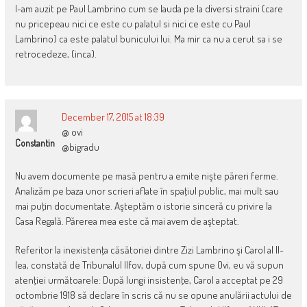
l-am auzit pe Paul Lambrino cum se lauda pe la diversi straini (care
nu pricepeau nici ce este cu palatul si nici ce este cu Paul
Lambrino) ca este palatul bunicului lui. Ma mir ca nu a cerut sa i se
retrocedeze, (inca).
December 17, 2015 at 18:39
@ ovi
Constantin
@bigradu
Nu avem documente pe masă pentru a emite nişte păreri ferme.
Analizăm pe baza unor scrieri aflate în spaţiul public, mai mult sau
mai puţin documentate. Aşteptăm o istorie sinceră cu privire la
Casa Regală. Părerea mea este că mai avem de aşteptat.
Referitor la inexistenţa căsătoriei dintre Zizi Lambrino şi Carol al II-
lea, constată de Tribunalul Ilfov, după cum spune Ovi, eu vă supun
atenţiei următoarele: După lungi insistenţe, Carol a acceptat pe 29
octombrie 1918 să declare în scris că nu se opune anulării actului de