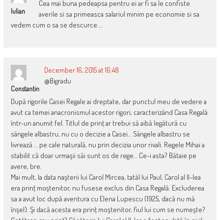
Cea mai buna pedeapsa pentru ei ar fi sa le confiste
Iulian
averile si sa primeasca salariul minim pe economie si sa
vedem cum o sa se descurce….
December 16, 2015 at 16:48
@Bigradu
Constantin
După rigorile Casei Regale ai dreptate, dar punctul meu de vedere a
avut ca temei anacronismul acestor rigori, caracterizând Casa Regală
într-un anumit fel. Titlul de prinţ ar trebui să aibă legătură cu
sângele albastru, nu cu o decizie a Casei… Sângele albastru se
livrează … pe cale naturală, nu prin decizia unor rivali. Regele Mihai a
stabilit că doar urmaşii săi sunt os de rege… Ce-i asta? Bătaie pe
avere, bre.
Mai mult, la data naşterii lui Carol Mircea, tatăl lui Paul, Carol al II-lea
era prinţ moştenitor, nu fusese exclus din Casa Regală. Excluderea
sa a avut loc după aventura cu Elena Lupescu (1925, dacă nu mă
înşel). Şi dacă acesta era prinţ moştenitor, fiul lui cum se numeşte?