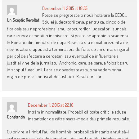
December 11, 2015 at 18:55
Poate se pregateste o noua hotarare la CEDO…
Un Sceptic Revoltat
Stiu ei judecatorii ceva, pentru ca, dincolo de
ticalosia sau neprofesionalismul procurorilor, judecatorii sunt aia
care arunca oamenii in inchisoare. Si poate se apropie o scadenta.
In Romania din timpul si de dupa Basescu s-a eludat prezumtia de
nevinovatie si apoi, astia terminasera de furat cu ani urma, singurul
pericol de afectare a cercetarii sau eventual de influentare a
justitiei vine de la jurnalistul Andronic, care, se pare, a folosit ziarul
in scopul furaciunii. Daca se dovedeste asta, o sa vedem primul
organ de presa confiscat de justitie?! Rasul curcilor…
December 11, 2015 at 22:18
Intrăm în normalitate. Probabil că toate criticile aduse
Constantin
instanţelor de către mass-media dau primele rezultate.
Cu privire la Prinţul Paul de România, probabil că instanţa a vrut să-i
arate cum este viaţa de cerşetor … de libertate. Nu-i înţeleg pe cei