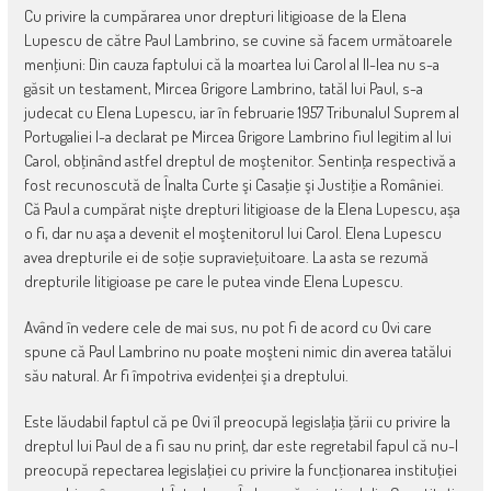
Cu privire la cumpărarea unor drepturi litigioase de la Elena
Lupescu de către Paul Lambrino, se cuvine să facem următoarele
menţiuni: Din cauza faptului că la moartea lui Carol al II-lea nu s-a
găsit un testament, Mircea Grigore Lambrino, tatăl lui Paul, s-a
judecat cu Elena Lupescu, iar în februarie 1957 Tribunalul Suprem al
Portugaliei l-a declarat pe Mircea Grigore Lambrino fiul legitim al lui
Carol, obţinând astfel dreptul de moştenitor. Sentinţa respectivă a
fost recunoscută de Înalta Curte şi Casaţie şi Justiţie a României.
Că Paul a cumpărat nişte drepturi litigioase de la Elena Lupescu, aşa
o fi, dar nu aşa a devenit el moştenitorul lui Carol. Elena Lupescu
avea drepturile ei de soţie supravieţuitoare. La asta se rezumă
drepturile litigioase pe care le putea vinde Elena Lupescu.
Având în vedere cele de mai sus, nu pot fi de acord cu Ovi care
spune că Paul Lambrino nu poate moşteni nimic din averea tatălui
său natural. Ar fi împotriva evidenţei şi a dreptului.
Este lăudabil faptul că pe Ovi îl preocupă legislaţia ţării cu privire la
dreptul lui Paul de a fi sau nu prinţ, dar este regretabil fapul că nu-l
preocupă repectarea legislaţiei cu privire la funcţionarea instituţiei