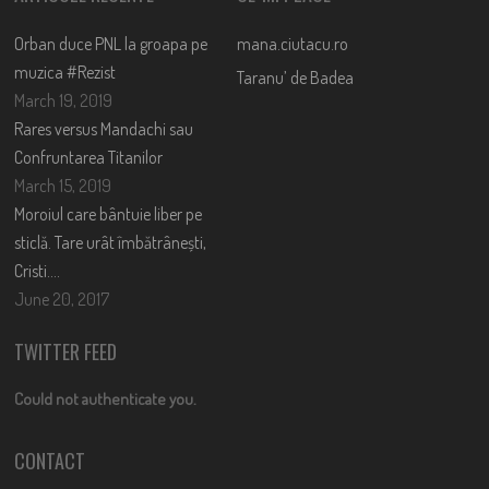
Orban duce PNL la groapa pe
mana.ciutacu.ro
muzica #Rezist
Taranu’ de Badea
March 19, 2019
Rares versus Mandachi sau
Confruntarea Titanilor
March 15, 2019
Moroiul care bântuie liber pe
sticlă. Tare urât îmbătrânești,
Cristi….
June 20, 2017
TWITTER FEED
Could not authenticate you.
CONTACT