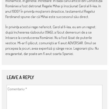
monarhice, în general. Întrebare: În baza cărui articol din Constituţia
României a fost detronat Regele Mihai şi înscăunat Carol al II-lea, în
anul 1930? În privinţa moştenirii dinastice, testamentul Regelui
Ferdinand spune clar că Mihai este succesorul său direct.
În privinţa acestui rege nefericit, Carol al II-lea, eu am un regret:
după încheierea războiului (1945), a făcut demersuri de a se
întoarce la conducerea României. Nu a fost lăsat de puterile
vestice. Mi-ar fi plăcut, comuniştii ar fi avut ADVERSAR. Omul se
pricepea la jocuri, avea expertiză şi sânge rece. Legionarii ştiu. Nu
era garantat, dar poate am fi avut soarta Spaniei.
LEAVE A REPLY