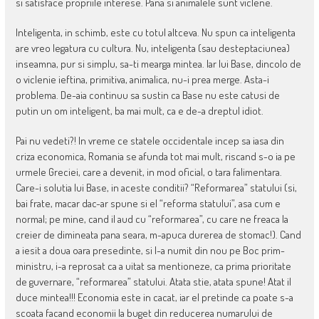
si satisface propriile interese. Pana si animalele sunt viclene.
Inteligenta, in schimb, este cu totul altceva. Nu spun ca inteligenta
are vreo legatura cu cultura. Nu, inteligenta (sau desteptaciunea)
inseamna, pur si simplu, sa-ti mearga mintea. Iar lui Base, dincolo de
o viclenie ieftina, primitiva, animalica, nu-i prea merge. Asta-i
problema. De-aia continuu sa sustin ca Base nu este catusi de
putin un om inteligent, ba mai mult, ca e de-a dreptul idiot.
Pai nu vedeti?! In vreme ce statele occidentale incep sa iasa din
criza economica, Romania se afunda tot mai mult, riscand s-o ia pe
urmele Greciei, care a devenit, in mod oficial, o tara falimentara.
Care-i solutia lui Base, in aceste conditii? “Reformarea” statului (si,
bai frate, macar dac-ar spune si el “reforma statului”, asa cum e
normal; pe mine, cand il aud cu “reformarea”, cu care ne freaca la
creier de dimineata pana seara, m-apuca durerea de stomac!). Cand
a iesit a doua oara presedinte, si l-a numit din nou pe Boc prim-
ministru, i-a reprosat ca a uitat sa mentioneze, ca prima prioritate
de guvernare, “reformarea” statului. Atata stie, atata spune! Atat il
duce mintea!!! Economia este in cacat, iar el pretinde ca poate s-a
scoata facand economii la buget din reducerea numarului de