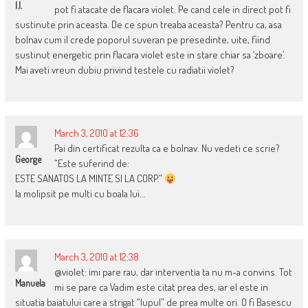
I.I.
pot fi atacate de flacara violet. Pe cand cele in direct pot fi
sustinute prin aceasta. De ce spun treaba aceasta? Pentru ca, asa
bolnav cum il crede poporul suveran pe presedinte, uite, fiind
sustinut energetic prin flacara violet este in stare chiar sa ‘zboare’.
Mai aveti vreun dubiu privind testele cu radiatii violet?
March 3, 2010 at 12:36
Pai din certificat rezulta ca e bolnav. Nu vedeti ce scrie?
George
“Este suferind de:
ESTE SANATOS LA MINTE SI LA CORP.”
Ia molipsit pe multi cu boala lui…
March 3, 2010 at 12:38
@violet: imi pare rau, dar interventia ta nu m-a convins. Tot
Manuela
mi se pare ca Vadim este citat prea des, iar el este in
situatia baiatului care a strigat “lupul” de prea multe ori. O fi Basescu