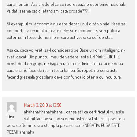
parlamentari. Asa crede el ca se redreseaza o economie nationala.
Va dati seama cat diletantism, cata prostie???!!!
Si exemplul cu economia nu este decat unul dintr-o mie. Base se
comporta ca un idiot in toate cele: si-n economie, si-n politica
externa, in toate domeniile in care activeaza ca sef de stat.
Asa ca, daca voi vreti sa-l considerati pe Base un om inteligent, n-
aveti decat. Din punctul meu de vedere, este UN MARE IDIOT! E
prost de da in gropi, ne baga in rahat cu administratia lui de doua
parale si ne face de ras in toata lumea. Si, repet, nu scriu asta
facand greseala grosolana de-a confunda idiotenia cu incultura.
March 3, 2010 at 13:58
ahahahahhahahahaha… dar sa stii ca certificatul nu este
Ticu
valabil fara poza… poza demonstreaza tot, mai lipseste o
poza cu Domnu, si o stampila pe care scrie NEGATIV, PUSA ESTE
POZA!!! ahahaha