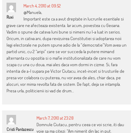
March 4, 2010 at 09:52
@Manuela,
Ruxi
Important este ca a avut dreptate in lucrurile esentiale si
grave care ne afecteaza existenta. Iar acum, povestea cu Geoana.
Vadim o spune de cateva luni bune si nimeni nu l-a luat in serios.
Oricum, in cativa ani, dupa revizuirea Constitutiei si adoptarea noii
legi electorale ne putem spune adio de la “democratie”.Vom avea un
partid unic, cu 2 “aripi” care se vor succeda la putere mimand
alternanta cu opozitia si o mafie institutionalizata de care nu vom
scapa cu una cu doua, mai ales daca vom dormi in cizme. Si, fara
intentia de a-l supara pe Victor Ciutacu, incet-incet si trusturile de
presa vor colabora cu puterea, nu vor avea de ales, chiar daca, pe
alocuri, vor mima revolta fata de sistem. De fapt, deja se intampla.
Presa urla, politicienii isi vad de drum…
March 7, 2010 at 23:28
Domnule Ciutacu, pentru ceea ce voi scrie, iti dau
Cristi Pantazescu
voie sa ma citezi: “Am nimerit din lac in put.