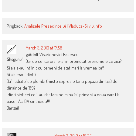
Pingback:
Analizele Presedintelui | Vladuca-Silviu.info
March 3, 2010 at 17:58
@Adolf Visarionovici Basescu
Shogunu'
Dar de cei carora le-ai imprumutat prenumele ce zici?
Si aia s-au intilnit cu oameni de stat mari la vremea lor?
Si aia erau idioti?
Da’ iradiatu’ cu plumbi (misto expresie tanti pupaza din tei) de
dinainte de ’89?
Idioti sint cei ce i-au dat tara pe mina (si prima si a doua oara) la
basel. Aia DA sint idioti!!!
Banzai!
March 3, 2010 at 18:25