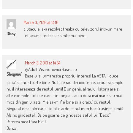
March 3, 2010 at 14:10
ciutacule, s-a rezolvat treaba cu televizorul intr-un mare
Giany
fel. acum cred ca se simte mai bine.
March 3, 2010 at 14:54
@Adolf Visarionovici Basescu
Shogunu'
Baselu isi urmareste propriul interes! La ASTA il duce
capu’ si chiar foarte bine. Nu face rau din idiotenie, ci pur si simplu
nu il intereseaza de restul lumii! E un geniu al raului! Istoria are si
alte exemple. Toti ce care-l inconjoara au o doza mai mare sau mai
mica din geniul asta. Mie sa-mi fie bine si la dracu’ cu restul.
Singurul de acolo care-i idiot e ardeleanul meb boc (rusinea lumii)
Ala nu gindeste!!! Da pe goarna ce gindeste seful lui. “Decit”
Parerea mea (fara hic!).
Banzai!