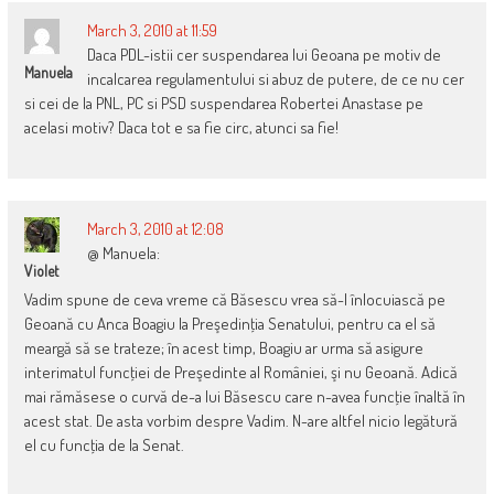
March 3, 2010 at 11:59
Daca PDL-istii cer suspendarea lui Geoana pe motiv de
Manuela
incalcarea regulamentului si abuz de putere, de ce nu cer
si cei de la PNL, PC si PSD suspendarea Robertei Anastase pe
acelasi motiv? Daca tot e sa fie circ, atunci sa fie!
March 3, 2010 at 12:08
@ Manuela:
Violet
Vadim spune de ceva vreme că Băsescu vrea să-l înlocuiască pe
Geoană cu Anca Boagiu la Preşedinţia Senatului, pentru ca el să
meargă să se trateze; în acest timp, Boagiu ar urma să asigure
interimatul funcţiei de Preşedinte al României, şi nu Geoană. Adică
mai rămăsese o curvă de-a lui Băsescu care n-avea funcţie înaltă în
acest stat. De asta vorbim despre Vadim. N-are altfel nicio legătură
el cu funcţia de la Senat.