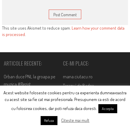
This site uses Akismet to reduce spam.
Learn how your comment data
is processed
.
ARTICOLE RECENTE:
CE-MI PLACE:
Orban duce PNL la groapa pe
mana.ciutacu.ro
muzica #Rezist
Taranu’ de Badea
March 19, 2019
Acest website foloseste cookies pentru ca experienta dumneavoastra
Rares versus Mandachi sau
cu acest site sa fie cat mai profesionala. Presupunem ca esti de acord
Confruntarea Titanilor
cu folosirea cookies, dar poti refuza daca doresti.
Accepta
March 15, 2019
Citeste mai mult
Refuza
Moroiul care bântuie liber pe
sticlă. Tare urât îmbătrânești,