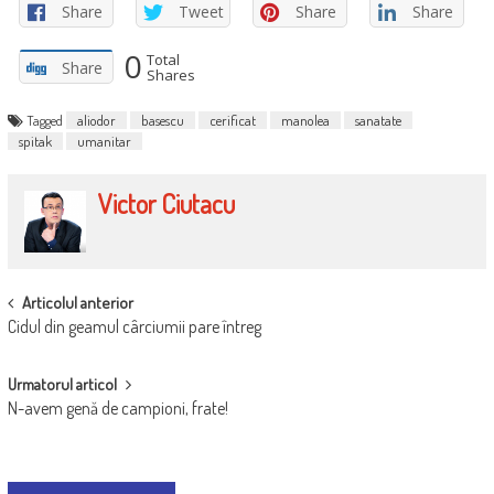
Share
Tweet
Share
Share
0
Total
Share
Shares
Tagged
aliodor
basescu
cerificat
manolea
sanatate
spitak
umanitar
Victor Ciutacu
POST
Articolul anterior
Cidul din geamul cârciumii pare întreg
NAVIGATION
Urmatorul articol
N-avem genă de campioni, frate!