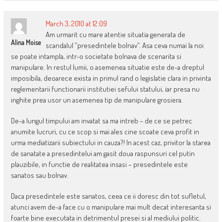
March 3, 2010 at 12:09
Am urmarit cu mare atentie situatia generata de
Alina Moise
scandalul ”presedintele bolnav”. Asa ceva numai la noi
se poate intampla, intr-o societate bolnava de scenarita si
manipulare. In restul lumii, o asemenea situatie este de-a dreptul
imposibila, deoarece exista in primul rand o legislatie clara in privinta
reglementarii functionarii institutiei sefului statului, iar presa nu
inghite prea usor un asemenea tip de manipulare grosiera.
De-a lungul timpului am invatat sa ma intreb – de ce se petrec
anumite lucruri, cu ce scop si mai ales cine scoate ceva profit in
urma mediatizarii subiectului in cauza?! In acest caz, privitor la starea
de sanatate a presedintelui am gasit doua raspunsuri cel putin
plauzibile, in functie de realitatea insasi – presedintele este
sanatos sau bolnav.
Daca presedintele este sanatos, ceea ce ii doresc din tot sufletul,
atunci avem de-a face cu o manipulare mai mult decat interesanta si
foarte bine executata in detrimentul presei si al mediului politic.