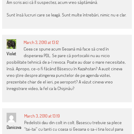
Am scris aici că îl suspectez, acum vreo săptămână.
Sunt însă lucruri care se leagă. Sunt multe întrebări, nimic nu e clar.
March 3, 2010 at 13:12
Ceea ce spune acum Geoană mă face să cred în
Violet
disperarea PDL. Se pare că portocaliii nu au nicio
posibilitate tehnică de a-l revoca. Poate au doar o mare necesitate,
însă. Apropo, ce-o fi făcând Băsescu în Kazahstan? A auzit cineva
vreo ştire despre atingerea punctelor de pe agenda vizitei,
prezentate chiar de el ieri, pe aeroport? A văzut cineva vreo
înregistrare video, la fel ca la Chişinău?
March 3, 2010 at 13:19
Pedelistii dau din colt in colt. Basescu trebuie sa plece
Danicova
“tai-tai” cu tanti cu coasa si Geoana o sa-i tina locul pana