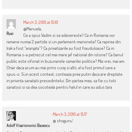
March 3, 2010 at 15:10
@Manuela,
Ruxi
Ce a spus Vadim si se adevereste? Ca in Romania vor
ramane numai 2 partide si un parlament-marioneta? Ca rapirea din
Irak a fost “aranjata”? Ca privatizarile au fost frauduloase? Ca in
Romania s-a petrecut cel mai mare jaf national din istorie? Ca banul
public este sifonat in buzunarele camarilei politice? Mai vrei, mai am.
Chiar daca acum au mai prins curaj si altii, el a fost primul care a
spus-o. Si,in acest context, conteaza prea putin daca are dreptate
in privinta sanatatii presedintelui. Din partea mea, sa fie cu totii
sanatosi si sa dea socoteala pentru halul in care au adus tara.
March 3, 2010 at 15:17
@ shogunu’
Adolf Visarionovici Basescu