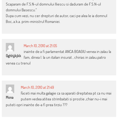
Scaparam de F.S.N-ul domnului Iliescu si daduram de F.S.N-ul
domnului Basescu.”
Dupa cum vezi, nu cer drepturi de autor, caci pe alea le ia domnul
Boc, a.k.a. prim-ministrul Romaniei.
March 10, 2010 at 21:05
inainte de a fi parlamentat ANCA BOAGIU venea in zalau la
Gghhjjkjkk
fam, dinea l. la un italian insurat , chirias in zalau,patro
venea cu trenul
March 10, 2010 at 21:49
Faceti mai multa galagie ca sa aparati dreptatea pt ca nu mai
Mona
putem vedea atitea strimbatati si prostie ,chiar nu-i mai
puteti opri inainte de-a fi prea tirziu ???