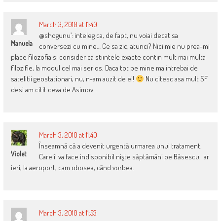
March 3, 2010 at 11:40
@shogunu’: inteleg ca, de fapt, nu voiai decat sa
Manuela
conversezi cu mine… Ce sa zic, atunci? Nici mie nu prea-mi
place filozofia si consider ca stiintele exacte contin mult mai multa
filozifie, la modul cel mai serios. Daca tot pe mine ma intrebai de
satelitii geostationari, nu, n-am auzit de ei!
Nu citesc asa mult SF
desi am citit ceva de Asimov…
March 3, 2010 at 11:40
Înseamnă că a devenit urgentă urmarea unui tratament.
Violet
Care îl va face indisponibil nişte săptămâni pe Băsescu. Iar
ieri, la aeroport, cam obosea, când vorbea.
March 3, 2010 at 11:53