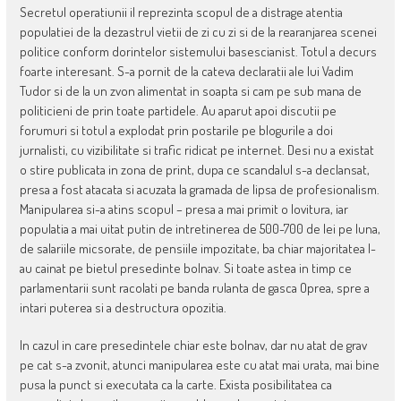
Secretul operatiunii il reprezinta scopul de a distrage atentia
populatiei de la dezastrul vietii de zi cu zi si de la rearanjarea scenei
politice conform dorintelor sistemului basescianist. Totul a decurs
foarte interesant. S-a pornit de la cateva declaratii ale lui Vadim
Tudor si de la un zvon alimentat in soapta si cam pe sub mana de
politicieni de prin toate partidele. Au aparut apoi discutii pe
forumuri si totul a explodat prin postarile pe blogurile a doi
jurnalisti, cu vizibilitate si trafic ridicat pe internet. Desi nu a existat
o stire publicata in zona de print, dupa ce scandalul s-a declansat,
presa a fost atacata si acuzata la gramada de lipsa de profesionalism.
Manipularea si-a atins scopul – presa a mai primit o lovitura, iar
populatia a mai uitat putin de intretinerea de 500-700 de lei pe luna,
de salariile micsorate, de pensiile impozitate, ba chiar majoritatea l-
au cainat pe bietul presedinte bolnav. Si toate astea in timp ce
parlamentarii sunt racolati pe banda rulanta de gasca Oprea, spre a
intari puterea si a destructura opozitia.
In cazul in care presedintele chiar este bolnav, dar nu atat de grav
pe cat s-a zvonit, atunci manipularea este cu atat mai urata, mai bine
pusa la punct si executata ca la carte. Exista posibilitatea ca