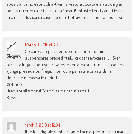
spus clar ca nu este bolnav(l-am si vazut la tv,daca era atat de grav
bolnav nu cred ca ar fi iesit el la filmari)! Totusi diferiti ziaristi insista
fara nici o dovada ca basescu este bolnav ! oare cine manipuleaza ?
March 3, 2010 at 12:32
Se pare ca regulamentul senatului nu permite
Shogunu'
suspendarea presedintelui ci doar revocarea lui. S-ar
parea ca lui geoanel i se pregateste anularea si a ultimei sanse de a
ajunge presedinte. Pregatiti un loc la psihiatrie ca asta da in
depresie nervoasa in curind!
@Manuela
Dreptate ai! Am vrut “decit” sa ma bag in sama:)
Banzai!
March 3, 2010 at 12:34
Gherilele digitale sunt incitante tocmai pentru ca nu mai