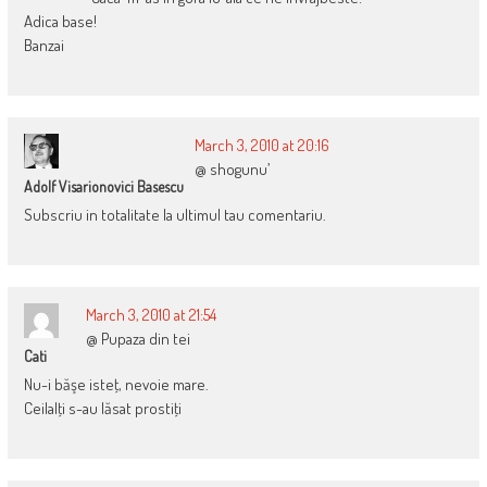
Adica base!
Banzai
March 3, 2010 at 20:16
@ shogunu’
Adolf Visarionovici Basescu
Subscriu in totalitate la ultimul tau comentariu.
March 3, 2010 at 21:54
@ Pupaza din tei
Cati
Nu-i băşe isteţ, nevoie mare.
Ceilalţi s-au lăsat prostiţi