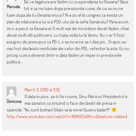
Da’ ce legatura are Vadim cu suspendarea lui Geoana? Daca
Manuela
tot e sa ne luam dupa previziunile cuiva, de ce sa nu ne
luam dupa ale lui Geoana insusi? N-a zis el la congres ca exista un
plan de inlaturare a lui si a PSD-ului de la sefia Senatului? Pana acum,
mi s-a parut ca Geoana ar fi mult mai de incredere decat Vadim, chiar
decat multi alti politicieni, cu toata vizita lui la Vantu. Nu c-ar fi fost
asa greu de presupus ca PD-L o sa incerce sa-l dea jos… Si apoi, au
mai fost declaratii neoficiale ale celor din PDL, referitor la asta. Eu nu
pricep cum a devenit dintr-o data Vadim un reper in previziunile
politice…
March 3, 2010 at 11:55
O data in plus, sa-ti fie rusine, Dinu Patriciu! Prezidentul e
Danicova
mai sanatos ca oricand si face declaratii de presa in
spaniola: “Nu sunt bolnav! Uitati-va la mine! Quiero bailar!!!”
http://www.youtube.com/watch?v=N9KOEld0hrs&feature=related