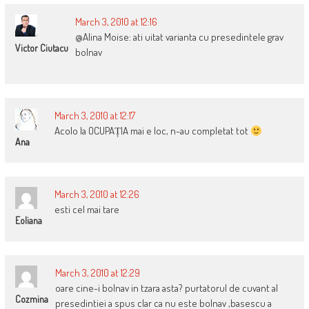
March 3, 2010 at 12:16
@Alina Moise: ati uitat varianta cu presedintele grav
Victor Ciutacu
bolnav
March 3, 2010 at 12:17
Acolo la OCUPAȚIA mai e loc, n-au completat tot
Ana
March 3, 2010 at 12:26
esti cel mai tare
Eoliana
March 3, 2010 at 12:29
oare cine-i bolnav in tzara asta? purtatorul de cuvant al
Cozmina
presedintiei a spus clar ca nu este bolnav ,basescu a