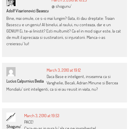
@ shogunu’
Adolf Visarionovici Basescu
Bine, mai omule, ce s-o mai lungim? Gata, iti dau dreptate: Traian
Basescu e un geniu! Al binelui, al raului, nu conteaza, dar e un
GENIU!!! Ei, te-ai linistit? Esti multumit? Ca el in mod sigur este, la cat
de mult il apreciaza si sustinatorii, si injuratorii. Manca-i-as
creierasu’ lui!
March 3, 2010 at 19:12
Daca Base e inteligent, inseamna ca si
Lucius Calpurnius Bestia
Vanghelie, Becali, Adrian Minune si Bercea
Mondialu’ sint inteligenti, ca si ei au reusit in viata, nu?
March 3, 2010 at 19:53
PACE!
Shogunu'
Caca-m-as in gura lu’ ala ce ne invrajbeste!