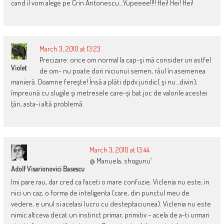
cand il vom alege pe Crin Antonescu…Yupeeee!!!! Hei! Hei! Hei!
March 3, 2010 at 13:23
Precizare: orice om normal la cap-şi mă consider un astfel
Violet
de om- nu poate dori niciunui semen, răul în asemenea
manieră. Doamne fereşte! Însă a plăti dpdv juridic( şi nu…divin),
împreună cu slugile şi metresele care-şi bat joc de valorile acestei
ţări, asta-i altă problemă.
March 3, 2010 at 13:44
@ Manuela, shogunu’
Adolf Visarionovici Basescu
Imi pare rau, dar cred ca faceti o mare confuzie. Viclenia nu este, in
nici un caz, o forma de inteligenta (care, din punctul meu de
vedere, e unul si acelasi lucru cu desteptaciunea). Viclenia nu este
nimic altceva decat un instinct primar, primitiv – acela de a-ti urmari