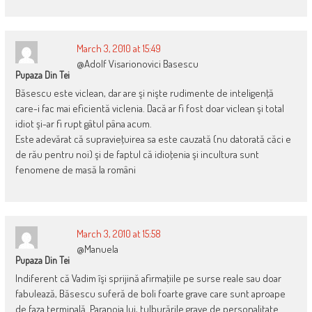
March 3, 2010 at 15:49
@Adolf Visarionovici Basescu
Pupaza Din Tei
Băsescu este viclean, dar are şi nişte rudimente de inteligenţă
care-i fac mai eficientă viclenia. Dacă ar fi fost doar viclean şi total
idiot şi-ar fi rupt gâtul pâna acum.
Este adevărat că supravieţuirea sa este cauzată (nu datorată căci e
de rău pentru noi) şi de faptul că idioţenia şi incultura sunt
fenomene de masă la români
March 3, 2010 at 15:58
@Manuela
Pupaza Din Tei
Indiferent că Vadim îşi sprijină afirmaţiile pe surse reale sau doar
fabulează, Băsescu suferă de boli foarte grave care sunt aproape
de faza terminală. Paranoia lui, tulburările grave de personalitate