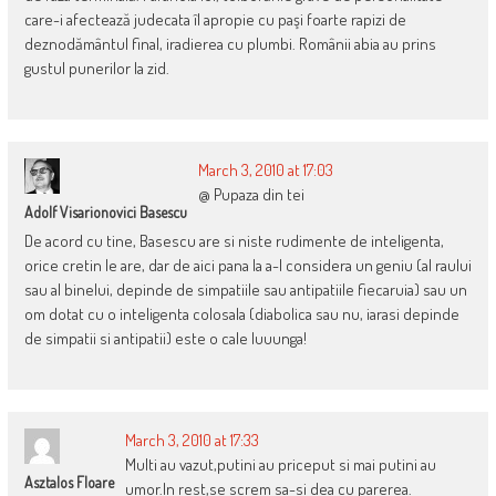
care-i afectează judecata îl apropie cu paşi foarte rapizi de
deznodământul final, iradierea cu plumbi. Românii abia au prins
gustul punerilor la zid.
March 3, 2010 at 17:03
@ Pupaza din tei
Adolf Visarionovici Basescu
De acord cu tine, Basescu are si niste rudimente de inteligenta,
orice cretin le are, dar de aici pana la a-l considera un geniu (al raului
sau al binelui, depinde de simpatiile sau antipatiile fiecaruia) sau un
om dotat cu o inteligenta colosala (diabolica sau nu, iarasi depinde
de simpatii si antipatii) este o cale luuunga!
March 3, 2010 at 17:33
Multi au vazut,putini au priceput si mai putini au
Asztalos Floare
umor.In rest,se screm sa-si dea cu parerea.