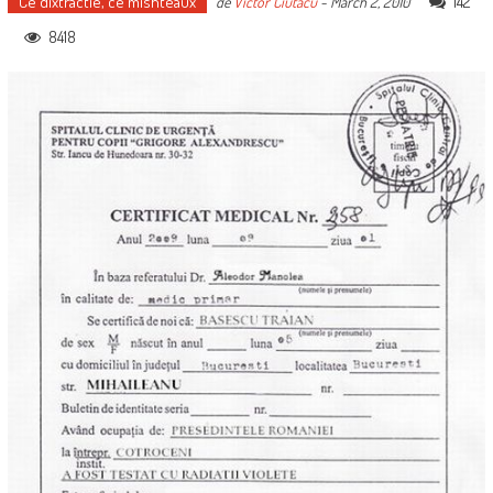
Ce dixtractie, ce mishteaux
142
de
Victor Ciutacu
-
March 2, 2010
8418