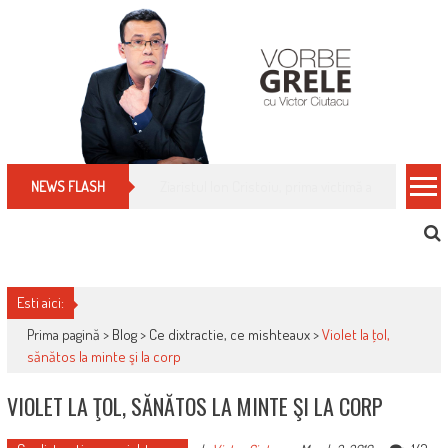
Skip
to
content
Cum îți schimbi, rapid, gratuit și eficient, furniz
NEWS FLASH
Esti aici:
Prima pagină >
Blog
>
Ce dixtractie, ce mishteaux
>
Violet la ţol,
sănătos la minte şi la corp
VIOLET LA ŢOL, SĂNĂTOS LA MINTE ŞI LA CORP