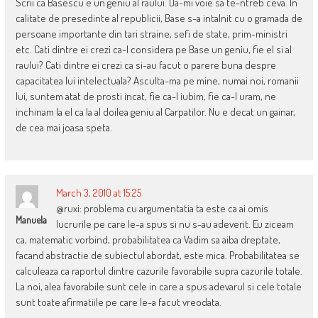
Scrii ca Basescu e un geniu al raului. Da-mi voie sa te-ntreb ceva. In
calitate de presedinte al republicii, Base s-a intalnit cu o gramada de
persoane importante din tari straine, sefi de state, prim-ministri
etc. Cati dintre ei crezi ca-l considera pe Base un geniu, fie el si al
raului? Cati dintre ei crezi ca si-au facut o parere buna despre
capacitatea lui intelectuala? Asculta-ma pe mine, numai noi, romanii
lui, suntem atat de prosti incat, fie ca-l iubim, fie ca-l uram, ne
inchinam la el ca la al doilea geniu al Carpatilor. Nu e decat un gainar,
de cea mai joasa speta.
March 3, 2010 at 15:25
@ruxi: problema cu argumentatia ta este ca ai omis
Manuela
lucrurile pe care le-a spus si nu s-au adeverit. Eu ziceam
ca, matematic vorbind, probabilitatea ca Vadim sa aiba dreptate,
facand abstractie de subiectul abordat, este mica. Probabilitatea se
calculeaza ca raportul dintre cazurile favorabile supra cazurile totale.
La noi, alea favorabile sunt cele in care a spus adevarul si cele totale
sunt toate afirmatiile pe care le-a facut vreodata.