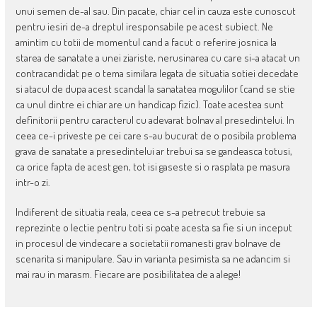
unui semen de-al sau. Din pacate, chiar cel in cauza este cunoscut
pentru iesiri de-a dreptul iresponsabile pe acest subiect. Ne
amintim cu totii de momentul cand a facut o referire josnica la
starea de sanatate a unei ziariste, nerusinarea cu care si-a atacat un
contracandidat pe o tema similara legata de situatia sotiei decedate
si atacul de dupa acest scandal la sanatatea mogulilor (cand se stie
ca unul dintre ei chiar are un handicap fizic). Toate acestea sunt
definitorii pentru caracterul cu adevarat bolnav al presedintelui. In
ceea ce-i priveste pe cei care s-au bucurat de o posibila problema
grava de sanatate a presedintelui ar trebui sa se gandeasca totusi,
ca orice fapta de acest gen, tot isi gaseste si o rasplata pe masura
intr-o zi.
Indiferent de situatia reala, ceea ce s-a petrecut trebuie sa
reprezinte o lectie pentru toti si poate acesta sa fie si un inceput
in procesul de vindecare a societatii romanesti grav bolnave de
scenarita si manipulare. Sau in varianta pesimista sa ne adancim si
mai rau in marasm. Fiecare are posibilitatea de a alege!