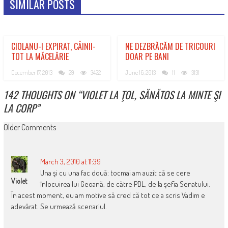
SIMILAR POSTS
CIOLANU-I EXPIRAT, CÂINII-
NE DEZBRĂCĂM DE TRICOURI
TOT LA MĂCELĂRIE
DOAR PE BANI
December 17, 2013
29
3422
June 16, 2013
11
3131
142 THOUGHTS ON “
VIOLET LA ŢOL, SĂNĂTOS LA MINTE ŞI
LA CORP
”
COMMENT
Older Comments
NAVIGATION
March 3, 2010 at 11:39
Una şi cu una fac două: tocmai am auzit că se cere
Violet
înlocuirea lui Geoană, de către PDL, de la şefia Senatului.
În acest moment, eu am motive să cred că tot ce a scris Vadim e
adevărat. Se urmează scenariul.