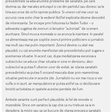
presedintele sa aiba anumite probleme de sanatate, pe care
domnia sa, dar mai ales anturajul si cei din partidul sau doresc sa le
tina ascunse de ochii opiniei publice. Si uneori cel mai usor sa
ascunzi ceva este chiar la vedere! Astfel explicatia devine deosebit
de interesanta. Se incepe prin folosirea lui Vadim Tudor – o
adevarata sugativa de zvonuri si lansator ”autorizat” de scenarii
aiuritoare. Omul musca momeala si se arunca la inaintare. In paralel
se alimenteaza mai pe soptite zvonul printre politicieni si jurnalisti
mai mult sau mai putin importanti. Zvonul devine cu atat mai
plauzibil, cu cat anumite manifestari ale presedintelui pot sugera o
asemenea situatie. In acest caz, dupa mediatizarea excesiva a
subiectului se aduce chiar situatia in sine in derizoriu, deci
subiectul va putea fi ulterior usor de evitat, iar starea sanatatii
presedintelui va putea fi oricand mascata doar prin reamintirea
situatiei petrecute in aceste zile. Jurnalistii nu vor mai risca si vor
sufla si in iaurt, iar manipulatorii ar putea astfel sa-si desfasoare
linistiti activitatea in spatele acestei perdele de fum.
Ambele variante sunt perfect plauzibile, la fel de imorale si
mizerabile. Orice om sanatos la cap stie ca nu trebuie sa ia in
deradere, la misto sau sa se bucure de starea precara a sanatatii