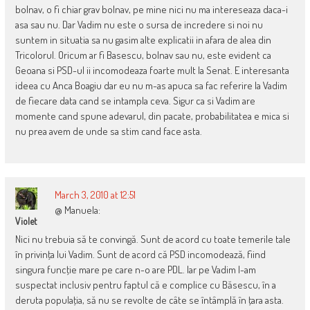
bolnav, o fi chiar grav bolnav, pe mine nici nu ma intereseaza daca-i
asa sau nu. Dar Vadim nu este o sursa de incredere si noi nu
suntem in situatia sa nu gasim alte explicatii in afara de alea din
Tricolorul. Oricum ar fi Basescu, bolnav sau nu, este evident ca
Geoana si PSD-ul ii incomodeaza foarte mult la Senat. E interesanta
ideea cu Anca Boagiu dar eu nu m-as apuca sa fac referire la Vadim
de fiecare data cand se intampla ceva. Sigur ca si Vadim are
momente cand spune adevarul, din pacate, probabilitatea e mica si
nu prea avem de unde sa stim cand face asta.
March 3, 2010 at 12:51
@ Manuela:
Violet
Nici nu trebuia să te convingă. Sunt de acord cu toate temerile tale
în privinţa lui Vadim. Sunt de acord că PSD incomodează, fiind
singura funcţie mare pe care n-o are PDL. Iar pe Vadim l-am
suspectat inclusiv pentru faptul că e complice cu Băsescu, în a
deruta populaţia, să nu se revolte de câte se întâmplă în ţara asta.