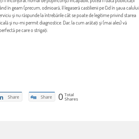
i fi înconjurat numai de pupincurişti incapabili, putea fi dată publicităţii
ând în geam (precum, odinioară, îl legaseră castilienii pe Cid în şaua calului
viciu şi nu răspunde la întrebările cât se poate de legitime privind starea
ă şi nu-mi permit diagnostice. Dar, la cum arătaţi şi (mai ales) vă
erfectă pe care o strigaţi.
0
Total
Share
Share
Shares