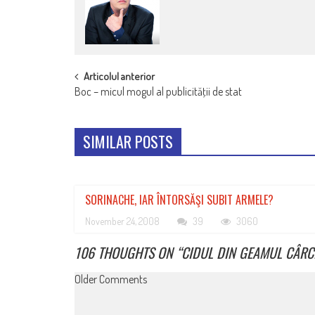
POST
Articolul anterior
Boc – micul mogul al publicităţii de stat
NAVIGATION
SIMILAR POSTS
SORINACHE, IAR ÎNTORSĂŞI SUBIT ARMELE?
November 24, 2008
39
3060
106 THOUGHTS ON “
CIDUL DIN GEAMUL CÂRCI
COMMENT
Older Comments
NAVIGATION