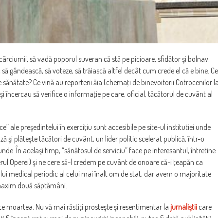
ârciumii, să vadă poporul suveran că stă pe picioare, sfidător şi bolnav.
 să gândească, să voteze, să trăiască altfel decât cum crede el că e bine. Ce
e sănătate? Ce vină au reporterii ăia (chemaţi de binevoitorii Cotrocenilor l
 încercau să verifice o informaţie pe care, oficial, tăcătorul de cuvânt al
e” ale preşedintelui în exerciţiu sunt accesibile pe site-ul institutiei unde
i plăteşte tăcători de cuvânt, un lider politic scelerat publică, într-o
nde. În acelaşi timp, “sănătosul de serviciu” face pe interesantul, întretine
aierul Operei) şi ne cere să-l credem pe cuvânt de onoare că-i ţeapăn ca
lui medical periodic al celui mai înalt om de stat, dar avem o majoritate
 maxim două săptămâni.
 moartea. Nu vă mai răstiţi prosteşte şi resentimentar la
jurnaliştii
care