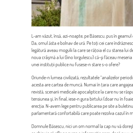
L-am văzut, însă, azi-noapte, pe Băsescu, pus în geamul c
Da, omul ăsta e bolnav de ură. Pe toţi cei care îndrăznesc
legătură aveau mogulii la care se răţoia el cu starea lui d
noua crâşmă a lui Gino Iorgulescu) că-şi făceau meseria şi
unei instituţii publice nu fusese-n stare s-o ofere?
Oriunde-n lumea civilizată, rezultatele “analizelor periodic
acesta are cartea de muncă. Numai în ţara care angajează ş
revistă, scenarii medicale apocaliptice la care nu se răspu
tensiunea şi, în final, iese-n gura birtului (doar nu în fo
erecţia. N-avem lege pentru publicarea pe site a buletinu
parlamentară confortabilă care poate rezolva cazul în
Domnule Băsescu, nici un om normal la cap nu vă doreşte