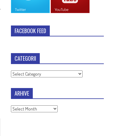
,
FACEBOOK FEED
CATEGORII
Categorii
ARHIVE
Arhive