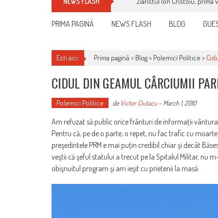
Ziaristul Ion Cristoiu, prima 
NEWS FLASH
PRIMA PAGINĂ
NEWS FLASH
BLOG
GUES
Esti aici:
Prima pagină >
Blog
>
Polemici Politice
>
Cidu
CIDUL DIN GEAMUL CÂRCIUMII PAR
Polemici Politice
de
Victor Ciutacu
-
March 1, 2010
Am refuzat să public orice frânturi de informaţii vântur
Pentru că, pe de o parte, o repet, nu fac trafic cu moartea 
preşedintele PRM e mai puţin credibil chiar şi decât Băses
veştii că şeful statului a trecut pe la Spitalul Militar,
obişnuitul program şi am ieşit cu prietenii la masă.