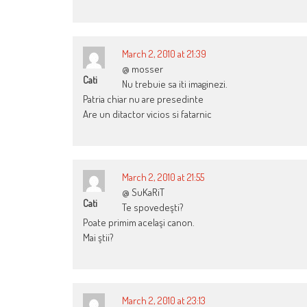
March 2, 2010 at 21:39
@ mosser
Cati
Nu trebuie sa iti imaginezi.
Patria chiar nu are presedinte
Are un ditactor vicios si fatarnic
March 2, 2010 at 21:55
@ SuKaRiT
Cati
Te spovedeşti?
Poate primim acelaşi canon.
Mai ştii?
March 2, 2010 at 23:13