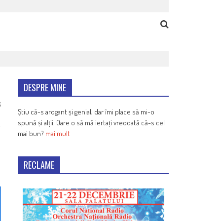
DESPRE MINE
6
Știu că-s arogant și genial, dar îmi place să mi-o
spună și alții. Oare o să mă iertați vreodată că-s cel
.
mai bun?
mai mult
RECLAME