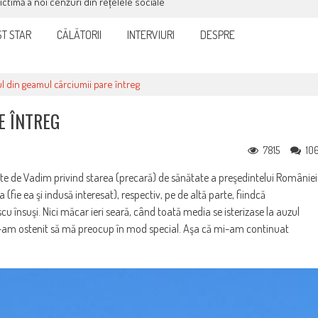
victimă a noi cenzuri din rețelele sociale
T STAR
CĂLĂTORII
INTERVIURI
DESPRE
l din geamul cârciumii pare întreg
E ÎNTREG
7815
10
ate de Vadim privind starea (precară) de sănătate a preşedintelui României
(fie ea şi indusă interesat), respectiv, pe de altă parte, fiindcă
cu însuşi. Nici măcar ieri seară, când toată media se isterizase la auzul
 nu m-am ostenit să mă preocup în mod special. Aşa că mi-am continuat