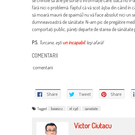
se chinuie să afle pe surse o informaţie care, dacă nu v-aţ
fără nici o problemă. Faptul că vă scot ăştia din când în c
să moară maurii de spaimă) nu vă face absolut nici un ser
dumneavoastră de sănătate. N-am pic de pregătire medical
comportaţi public, păreţi departe de starea de sănătate p
P.S.
Turcane, eşti
un incapabil
. Ieşi afară!
COMENTARII
comentarii
Share
Tweet
Share
Tagged
basescu
el cyd
sanatate
Victor Ciutacu