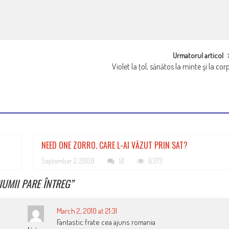
Urmatorul articol
Violet la ţol, sănătos la minte şi la cor
NEED ONE ZORRO. CARE L-AI VĂZUT PRIN SAT?
September 2, 2009
91
6373
UMII PARE ÎNTREG
”
March 2, 2010 at 21:31
Fantastic frate cea ajuns romania