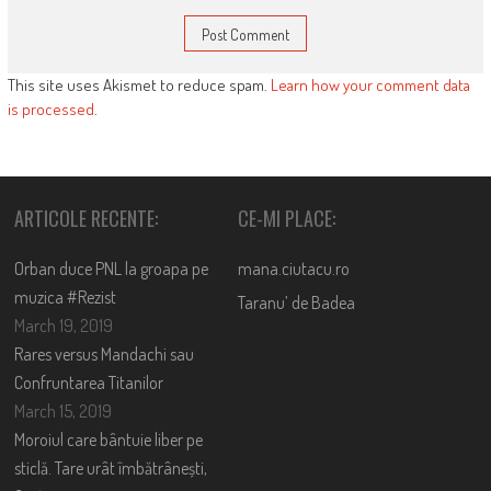
This site uses Akismet to reduce spam.
Learn how your comment data
is processed
.
ARTICOLE RECENTE:
CE-MI PLACE:
Orban duce PNL la groapa pe
mana.ciutacu.ro
muzica #Rezist
Taranu’ de Badea
March 19, 2019
Rares versus Mandachi sau
Confruntarea Titanilor
March 15, 2019
Moroiul care bântuie liber pe
sticlă. Tare urât îmbătrânești,