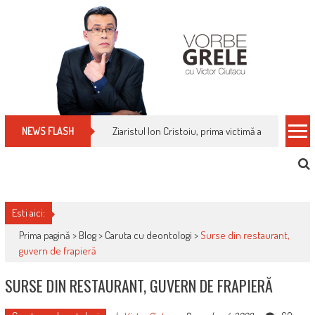
Skip
to
content
Ziaristul Ion Cristoiu, prima victimă a noi cenzuri 
NEWS FLASH
Esti aici:
Prima pagină >
Blog
>
Caruta cu deontologi
>
Surse din restaurant,
guvern de frapieră
SURSE DIN RESTAURANT, GUVERN DE FRAPIERĂ