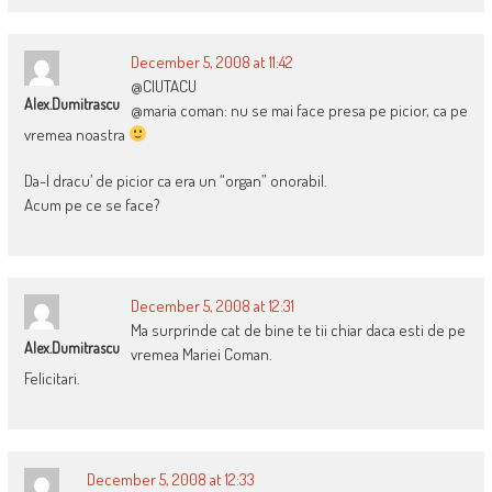
December 5, 2008 at 11:42
@CIUTACU
Alex.dumitrascu
@maria coman: nu se mai face presa pe picior, ca pe
vremea noastra
Da-l dracu’ de picior ca era un “organ” onorabil.
Acum pe ce se face?
December 5, 2008 at 12:31
Ma surprinde cat de bine te tii chiar daca esti de pe
Alex.dumitrascu
vremea Mariei Coman.
Felicitari.
December 5, 2008 at 12:33