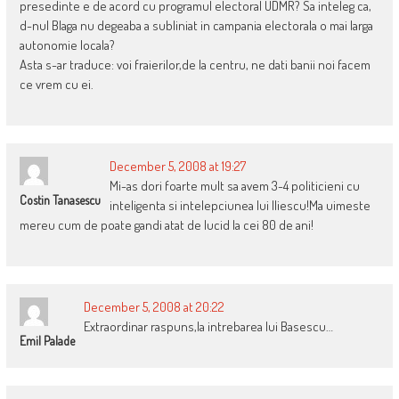
presedinte e de acord cu programul electoral UDMR? Sa inteleg ca,
d-nul Blaga nu degeaba a subliniat in campania electorala o mai larga
autonomie locala?
Asta s-ar traduce: voi fraierilor,de la centru, ne dati banii noi facem
ce vrem cu ei.
December 5, 2008 at 19:27
Mi-as dori foarte mult sa avem 3-4 politicieni cu
Costin Tanasescu
inteligenta si intelepciunea lui Iliescu!Ma uimeste
mereu cum de poate gandi atat de lucid la cei 80 de ani!
December 5, 2008 at 20:22
Extraordinar raspuns,la intrebarea lui Basescu…
Emil Palade