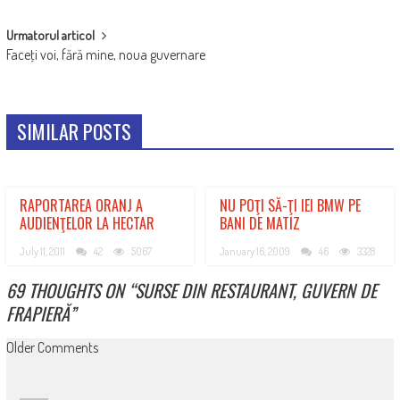
Urmatorul articol
Faceţi voi, fără mine, noua guvernare
SIMILAR POSTS
RAPORTAREA ORANJ A
NU POŢI SĂ-ŢI IEI BMW PE
AUDIENŢELOR LA HECTAR
BANI DE MATIZ
July 11, 2011
42
5067
January 16, 2009
46
3328
69 THOUGHTS ON “
SURSE DIN RESTAURANT, GUVERN DE
FRAPIERĂ
”
COMMENT
Older Comments
NAVIGATION