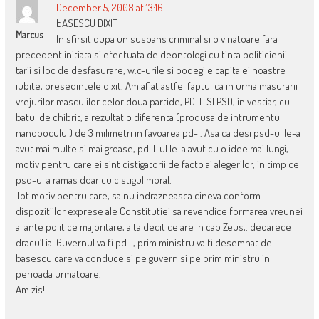
December 5, 2008 at 13:16
bASESCU DIXIT
Marcus
In sfirsit dupa un suspans criminal si o vinatoare fara
precedent initiata si efectuata de deontologi cu tinta politicienii
tarii si loc de desfasurare, w.c-urile si bodegile capitalei noastre
iubite, presedintele dixit. Am aflat astfel faptul ca in urma masurarii
vrejurilor masculilor celor doua partide, PD-L SI PSD, in vestiar, cu
batul de chibrit, a rezultat o diferenta (produsa de intrumentul
nanobocului) de 3 milimetri in favoarea pd-l. Asa ca desi psd-ul le-a
avut mai multe si mai groase, pd-l-ul le-a avut cu o idee mai lungi,
motiv pentru care ei sint cistigatorii de facto ai alegerilor, in timp ce
psd-ul a ramas doar cu cistigul moral.
Tot motiv pentru care, sa nu indrazneasca cineva conform
dispozitiilor exprese ale Constitutiei sa revendice formarea vreunei
aliante politice majoritare, alta decit ce are in cap Zeus,. deoarece
dracu’l ia! Guvernul va fi pd-l, prim ministru va fi desemnat de
basescu care va conduce si pe guvern si pe prim ministru in
perioada urmatoare.
Am zis!