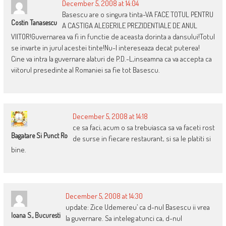
December 5, 2008 at 14:04
Basescu are o singura tinta-VA FACE TOTUL PENTRU
Costin Tanasescu
A CASTIGA ALEGERILE PREZIDENTIALE DE ANUL
VIITOR!Guvernarea va fi in functie de aceasta dorinta a dansului!Totul
se invarte in jurul acestei tinte!Nu-l intereseaza decat puterea!
Cine va intra la guvernare alaturi de P.D.-L,inseamna ca va accepta ca
viitorul presedinte al Romaniei sa fie tot Basescu.
December 5, 2008 at 14:18
ce sa faci, acum o sa trebuiasca sa va faceti rost
Bagatare Si Punct Ro
de surse in fiecare restaurant, si sa le platiti si
bine.
December 5, 2008 at 14:30
update: Zice Udemereu’ ca d-nul Basescu ii vrea
Ioana S., Bucuresti
la guvernare. Sa inteleg atunci ca, d-nul