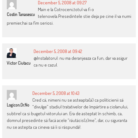
December 5, 2008 at 09:27
Main e la Cotroceni,totul va fi o
Costin Tanasescu
telenovela.Presedintele stie deja pe cine il va numi
premier,hai sa fim seriosi.
December 5, 2008 at 09:42
@Instalatorul: nu ma deranjeaza ca fun, dar va asigur
Victor Ciutacu
ca nu e cazul.
December 5, 2008 at 10:43
Cred cä, nimeni nu se asteapta(ä) ca politicienii sä
Logicon.or.no
“divulge” stadiul tratativelor de împärtire a ciolanului,
subtirel ca si bugetul viitorului an. Era de asteptat în schimb, ca,
domnul presedinte sä facä acele “räutäcis(z)me”, dar, cu siguranta
nu se astepta ca cineva sä îi si räspundä!.