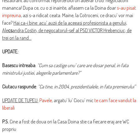
restaurant au conformat reporterului un adevar crud: negociatorii
mananca! Dupa ce, cu o zi inainte, aflasem ca la Doina doar
s-au pisat
impreuna
, azi s-a ridicat ceata. Maine, la Cotroceni, ce dracu’ vor mai
face?
Hai ca-i bine: acu’ auzii de la aceeasi profesionista a genului,
Ale
cs
andra Costin, de negocatorul-sef al PSD VICTOR Hrebenciuc; de
trei ori la rand…
UPDATE:
Basescu intreaba
:
“Cum sa castige unu’ care are dosar penal, in fata
ministrului justiei, alegerile parlamentare?”
Ciutacu raspunde
:
“Ca tine, in 2004, prezidentialele, in fata premierului”
UPDATE DE TUPEU:
Pavele
, argatu’ lu’ Ciocu’ mic
te cam face vandut la
liberali
P.S.
Cine a fost de doua ori la Casa Doina stie ca fiecare eraj are WC
propriu