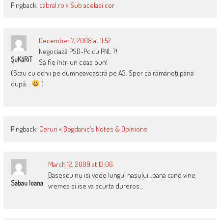
Pingback:
cabral.ro » Sub acelasi cer
December 7, 2008 at 11:52
Negociază PSD-Pc cu PNL ?!
ŞuKăRiT
Să fie într-un ceas bun!
(Stau cu ochii pe dumneavoastră pe A3. Sper că rămâneţi până
după…
)
Pingback:
Ceruri « Bogdanic’s Notes & Opinions
March 12, 2009 at 13:06
Basescu nu isi vede lungul nasului…pana cand vine
Sabau Ioana
vremea si ise va scurta dureros…