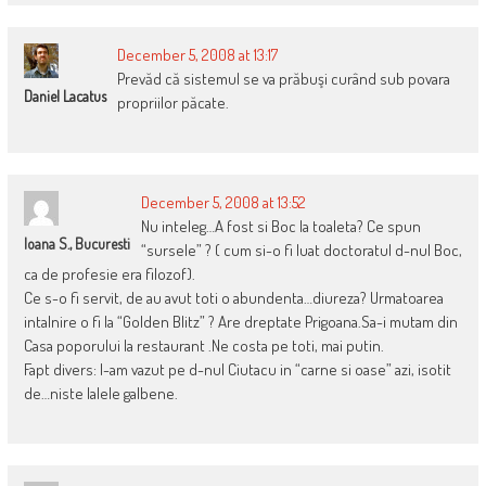
December 5, 2008 at 13:17
Prevăd că sistemul se va prăbuşi curând sub povara
Daniel Lacatus
propriilor păcate.
December 5, 2008 at 13:52
Nu inteleg…A fost si Boc la toaleta? Ce spun
Ioana S., Bucuresti
“sursele” ? ( cum si-o fi luat doctoratul d-nul Boc,
ca de profesie era filozof).
Ce s-o fi servit, de au avut toti o abundenta…diureza? Urmatoarea
intalnire o fi la “Golden Blitz” ? Are dreptate Prigoana.Sa-i mutam din
Casa poporului la restaurant .Ne costa pe toti, mai putin.
Fapt divers: l-am vazut pe d-nul Ciutacu in “carne si oase” azi, isotit
de…niste lalele galbene.