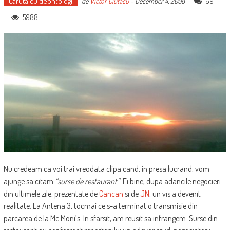
Caruta cu deontologi
69
de
Victor Ciutacu
-
December 4, 2008
5988
Nu credeam ca voi trai vreodata clipa cand, in presa lucrand, vom
ajunge sa citam
“surse de restaurant”
. Ei bine, dupa adancile negocieri
din ultimele zile, prezentate de
Cancan
si de
JN
, un vis a devenit
realitate. La Antena 3, tocmai ce s-a terminat o transmisie din
parcarea de la Mc Moni’s. In sfarsit, am reusit sa infrangem. Surse din