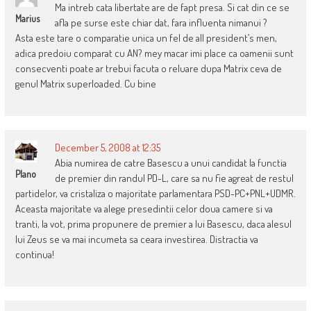
Ma intreb cata libertate are de fapt presa. Si cat din ce se
Marius
afla pe surse este chiar dat, fara influenta nimanui ?
Asta este tare o comparatie unica un fel de all president’s men,
adica predoiu comparat cu AN? mey macar imi place ca oamenii sunt
consecventi poate ar trebui facuta o reluare dupa Matrix ceva de
genul Matrix superloaded. Cu bine
December 5, 2008 at 12:35
Abia numirea de catre Basescu a unui candidat la functia
Plano
de premier din randul PD-L, care sa nu fie agreat de restul
partidelor, va cristaliza o majoritate parlamentara PSD-PC+PNL+UDMR.
Aceasta majoritate va alege presedintii celor doua camere si va
tranti, la vot, prima propunere de premier a lui Basescu, daca alesul
lui Zeus se va mai incumeta sa ceara investirea. Distractia va
continua!