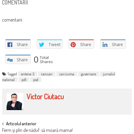
COMENTARII
comentarii
Share
Tweet
Share
Share
0
Total
Share
Shares
Tagged
antena 3
cancan
carciuma
guvernare
jurnalul
national
pdl
psd
Victor Ciutacu
POST
Articolul anterior
Ferm şi plin de năduf: să moară mama!
NAVIGATION