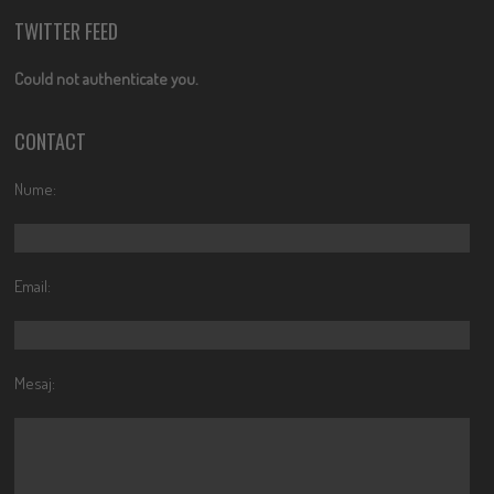
TWITTER FEED
Could not authenticate you.
CONTACT
Nume:
Email:
Mesaj: