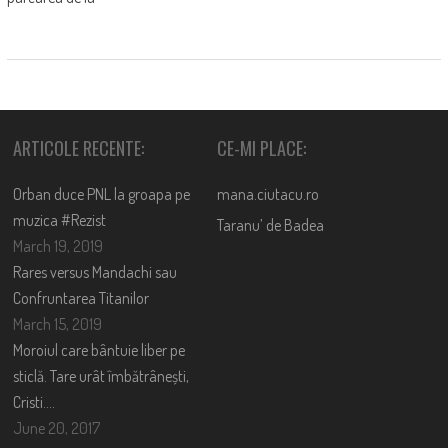
ARTICOLE RECENTE:
CE-MI PLACE:
Orban duce PNL la groapa pe
mana.ciutacu.ro
muzica #Rezist
Taranu’ de Badea
March 19, 2019
Rares versus Mandachi sau
Confruntarea Titanilor
March 15, 2019
Moroiul care bântuie liber pe
sticlă. Tare urât îmbătrânești,
Cristi….
June 20, 2017