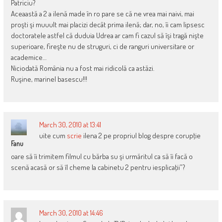
Patriciu?
Aceaastă a 2 a ilenă made în ro pare se că ne vrea mai naivi, mai
proşti şi muuult mai placizi decât prima ilenă; dar, no, îi cam lipsesc
doctoratele astfel că duduia Udrea ar cam fi cazul să îşi tragă nişte
superioare, fireşte nu de struguri, ci de ranguri universitare or
academice…
Niciodată România nu a fost mai ridicolă ca astăzi.
Ruşine, marinel basescu!!!
March 30, 2010 at 13:41
uite cum
scrie
ilena 2 pe propriul blog despre corupţie
Fanu
oare să îi trimitem filmul cu bărba su şi urmăritul ca să îi facă o
scenă acasă or să îl cheme la cabinetu 2 pentru iesplicaţii”?
March 30, 2010 at 14:46