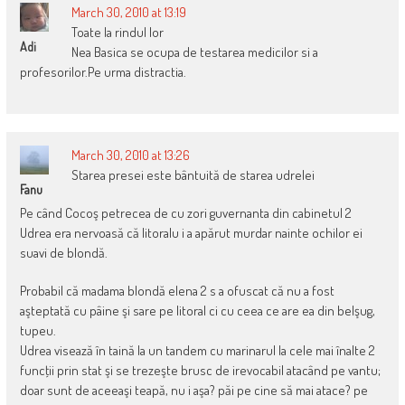
March 30, 2010 at 13:19
Toate la rindul lor
Adi
Nea Basica se ocupa de testarea medicilor si a
profesorilor.Pe urma distractia.
March 30, 2010 at 13:26
Starea presei este bântuită de starea udrelei
Fanu
Pe când Cocoş petrecea de cu zori guvernanta din cabinetul 2
Udrea era nervoasă că litoralu i a apărut murdar nainte ochilor ei
suavi de blondă.
Probabil că madama blondă elena 2 s a ofuscat că nu a fost
aşteptată cu pâine şi sare pe litoral ci cu ceea ce are ea din belşug,
tupeu.
Udrea visează în taină la un tandem cu marinarul la cele mai înalte 2
funcţii prin stat şi se trezeşte brusc de irevocabil atacând pe vantu;
doar sunt de aceeaşi teapă, nu i aşa? păi pe cine să mai atace? pe