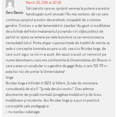
March 30, 2010 at 02:50
Toti ziaristii care au sprijinit venirea la putere a acestor
Doru Danciu
handicapati sunt vinovati ! Nu mai vorbesc de cei care
continua sprijinul acestor decerebrati, incapabili de o minima
gandire. Cristoiu s-a dat lamentabil in stamba ! Au gasit si modlitatea
de a lichida definitiv invatamantul punandu-l in slijba politicii de
partid-ei spera sa ramana pe viata la putere ca sa nenoroceasca
iremediabil totul. Prima etapa: ruperea totala de traditii! Ar merita sa
vada o conceptie luminata asupra scolii, cea a lui Nicolae Iorga, de
care sunt sigur ca nici n-ai auzit. Am vazut si auzit un nenoricit pe
nume Ialomiteanu care era conferentia la Universitatea din Brasov si
care a avea un vocabular si o gandire de gaga! Asta, in anii ’60-’70 n-
avea loc nici de portar la Universitatea!
Iorga:
Nicolae Iorga a înfiinţat în 1923, la Văleni, Şcoala de misionare,
considerată de el a fi “Şcoala darului vostru”. Erau admise
absolvente de şcoală normală (pregătea învăţători) şi de liceu,
învăţătoare şi studente. Aici Nicolae Iorga şi-a pus în practică
concepţiile sale pedagogice:
– nu existau cataloage,