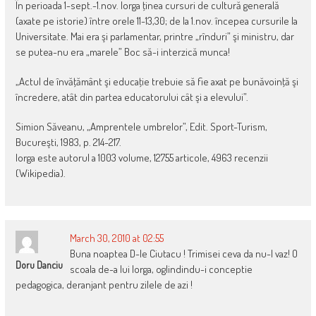
În perioada 1-sept.-1.nov. Iorga ţinea cursuri de cultură generală
(axate pe istorie) între orele 11-13,30; de la 1.nov. începea cursurile la
Universitate. Mai era şi parlamentar, printre „rînduri” şi ministru, dar
se putea-nu era „marele” Boc să-i interzică munca!
„Actul de învăţământ şi educaţie trebuie să fie axat pe bunăvoinţă şi
încredere, atât din partea educatorului cât şi a elevului”.
Simion Săveanu, „Amprentele umbrelor”, Edit. Sport-Turism,
Bucureşti, 1983, p. 214-217.
Iorga este autorul a 1003 volume, 12755 articole, 4963 recenzii
(Wikipedia).
March 30, 2010 at 02:55
Buna noaptea D-le Ciutacu ! Trimisei ceva da nu-l vaz! O
Doru Danciu
scoala de-a lui Iorga, oglindindu-i conceptie
pedagogica, deranjant pentru zilele de azi !