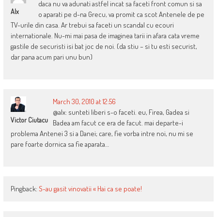
daca nu va adunati astfel incat sa faceti front comun si sa
Alx
o aparati pe d-na Grecu, va promit ca scot Antenele de pe
TV-urile din casa. Ar trebui sa faceti un scandal cu ecouri
internationale. Nu-mi mai pasa de imaginea tarii in afara cata vreme
gastile de securisti isi bat joc de noi. (da stiu – si tu esti securist,
dar pana acum pari unu bun)
March 30, 2010 at 12:56
@alx: sunteti liberi s-o faceti. eu, Firea, Gadea si
Victor Ciutacu
Badea am facut ce era de facut. mai departe-i
problema Antenei 3 si a Danei; care, fie vorba intre noi, nu mi se
pare foarte dornica sa fie aparata…
Pingback:
S-au gasit vinovatii « Hai ca se poate!