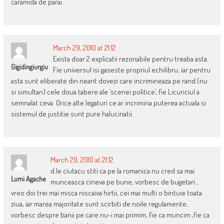
caramida de parai.
March 29, 2010 at 21:12
Exista doar 2 explicatii rezonabile pentru treaba asta.
Gigidingiurgiu
Fie universul isi gaseste propriul echilibru, iar pentru
asta sunt eliberate din neant dovezi care incrimineaza pe rand (nu
si simultan) cele doua tabere ale ‘scenei politice’, fie Licuriciul a
semnalat ceva. Orice alte legaturi ce ar incrimina puterea actuala si
sistemul de justitie sunt pure halucinatii.
March 29, 2010 at 21:12
d.le ciutacu stiti ca pe la romanica nu cred sa mai
Lumi Agache
munceasca cineva pe bune, vorbesc de bugetari…
vreo doi trei mai misca niscaiva hirtii, cei mai multi o bintuie toata
ziua, iar marea majoritate sunt scirbiti de noile regulamente..
vorbesc despre banii pe care nu-i mai primim, fie ca muncim ,fie ca