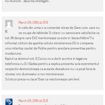
nu muncim… daca ma intelegeti…
March 29, 2010 at 21:13
In cele din urma s-a comentat stirea de Ziare.com, care nu
I.I.
se ocupa de tabloide.Si citesc cu oaresicare satisfactie ca
tot JN despre care EVZ mentioneaza ca este in ‘dezechilibre’?! a
informat cititorii de aparitia sotului ministeresei EU in compania
unui interlop cautat de Politie pentru arestare preventiva pentru
inselaciune.
Faptul ca domnul sot, D.Cocos nu a dorit sa intre in legatura
telefonica cu D-l Gadea pentru a explica prezenta sa la evenimentul
respectiv demonstreaza ca aceasta dezvaluire nu i-a picat bine la
stomac nici dumnealui si nici ministeresei.
Si totusi presa nu tace! Doar ca reactioneaza cam lent.
March 29, 2010 at 21:21