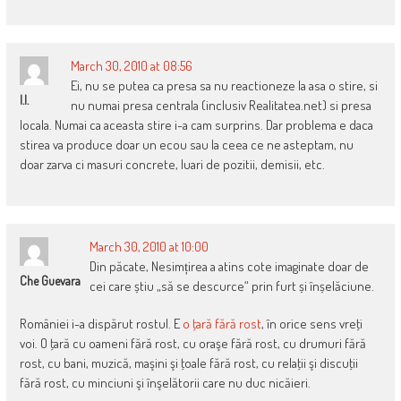
March 30, 2010 at 08:56
Ei, nu se putea ca presa sa nu reactioneze la asa o stire, si
I.I.
nu numai presa centrala (inclusiv Realitatea.net) si presa
locala. Numai ca aceasta stire i-a cam surprins. Dar problema e daca
stirea va produce doar un ecou sau la ceea ce ne asteptam, nu
doar zarva ci masuri concrete, luari de pozitii, demisii, etc.
March 30, 2010 at 10:00
Din păcate, Nesimțirea a atins cote imaginate doar de
Che Guevara
cei care știu „să se descurce“ prin furt și înșelăciune.
României i-a dispărut rostul. E
o ţară fără rost
, în orice sens vreţi
voi. O ţară cu oameni fără rost, cu oraşe fără rost, cu drumuri fără
rost, cu bani, muzică, maşini şi ţoale fără rost, cu relaţii şi discuţii
fără rost, cu minciuni şi înşelătorii care nu duc nicăieri.