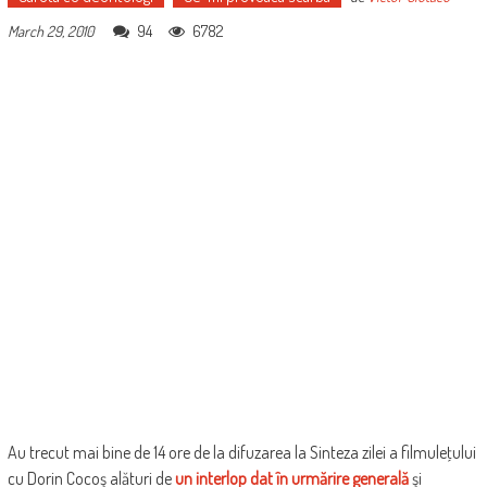
94
6782
March 29, 2010
Au trecut mai bine de 14 ore de la difuzarea la Sinteza zilei a filmuleţului
cu Dorin Cocoş alături de
un interlop dat în urmărire generală
şi