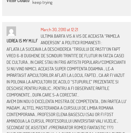
Victor Ciutacu
keep trying
March 30, 2010 at 12:21
ULTIMA BARFA VIS A VIS DE ACEASTA “PAMELA
UDREA IS MY M.I.L.F
ANDERSON” A POLITICII ROMANESTI :
AFLATA LA SUCEAVA LA DESCHIDEREA “TIRGULUI DE PASTI”(IN FAPT
VREO 6-8 DUGHENE DE SCINDURI TRINTITE DE FLUTUR IN FATZA CASEI
DE CULTURA , IN CARE STAU IN FRIG ARTISTII POPULARI//COMERCIANTII
SI NU VIND NIMIC), ACEASTA SUPER COMPTENTA DOAMNA , LE-A
IMPARTASIT APICULTORILOR AFLATI LA LOCUL FAPTEI , CA AR FI VAZUT
IN POLONIA LA APICULTORII DE ACOLO “STUPURILE” PREZENTATE SI
DESCHISE PENTRU PUBLIC , PENTRU A FI OBSERVATE PARTILE
COMPONENTE , DUPA CARE S-A CORECTAT…
AVEM DIN NOU O EXCELENTA MOSTRA DE COMPETENTA , DIN PARTEA LU’
MADAM , ALTFEL MASTERANDA A CURSULUI DE LIMBA ROMANA
CONTEMPORANA , PROFESOR ELENA BASESCU (SAU OR FI FOST
AMINDOUA LA CURSUL PROFESORULUI UNIVERSITAR VALI VIJELIE ,
SECONDAT DE ASISTENT //PREPARATOR ROMEO FANTASTIC ???)