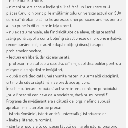
– nu se puneau note,
– nimeni nu era scos la lecţie şi silit să facă un lucru care nu-i
plăcea (unul din principiile învăţământului universitar actual din SUA
cere ca întrebările să nu fie adresate unei persoane anume, pentru
a-l nu pune în dificultate în faţa altora),
– nu existau manuale, ele fiind alcătuite de eleve, obligate astfel
„să-şi pună capul la contribuţie” şi să acţioneze din proprie iniţiativă,
recompunând lecţiile auzite după notiţe şi discuţii asupra
problemelor neclare,
– lectura era liberă, dar cât mai variată,
– profesorii nu stăteau la catedră, ci în mijlocul discipolilor pentru a
micşora distanţa dintre învăţători,
– după o oră dedicată unei anumite materii nu urma altă disciplină,
ci timp de cîteva săptămâni se preda acelaşi curs.
În schimb, fiecare trebuia să activeze intens conform principiului
„nu e firesc să ceri ceva de la societate, dacă nu munceşti !”.
Programa de învăţământ era alcătuită de Iorga, nefiind supusă
aprobării ministerului. Se preda:
– istoria României, istoria antică, universală şi istoria artelor,
– limba şi literatura română,
– ştiinţele naturale (o concesie făcută de marele istoric Iorga unui