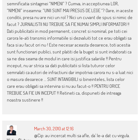
semnificatia sintagmei “NIMENI” ? Cumva, in acceptiunea LOR,
“NIMENI” inseamna: “UNII SUNT MAI PRESUS DE LEGE “? Oare, in aceste
conditii, presa nu are nici un rol ? Nici un cuvant de spus si nimic de
facut ? JURNALISTII NU TREBUIE SA FIE NUMAI SIMPLI INFORMATORI !!
Dati publicitatii in mod permanent, concret si nominal, pe toti cei
carora le-ati transmis informatiile si dezvaluiti tot ce erau obligati sa
faca si au facut ori nu ! Este necesar aceasta deoarece, toti acestia
sunt functionari publici, sunt platiti de la buget si sunt indatorati ca
sa ne dea seama de modul in care isi justifica salariile !! Pentru
inceput, nu ar strica sa dati publicitatii si lista tuturor celor
semnalati ca autori de infractiuni dar impotriva carora nu s-a luat nici
o masura deoarece … SUNT INTANGIBILI si bineinteles, lista celor
care erau obligati sa intervina si nu au facut-o !! PENTRU ORICE
TREBUIE SA FIE UN INCEPUT !! Retineti ca, dispuneti de intreaga
noastra sustinere !!
March 30, 2010 at 12:16
@Cip: au incercat multi sa afle, da’ le-a dat cu virgula.