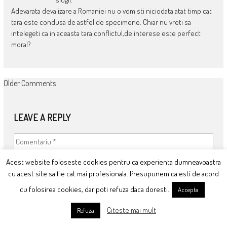
Adevarata devalizare a Romaniei nu o vom sti niciodata atat timp cat
tara este condusa de astfel de specimene. Chiar nu vreti sa
intelegeti ca in aceasta tara conflictul,de interese este perfect
moral?
COMMENT
Older Comments
NAVIGATION
LEAVE A REPLY
Acest website foloseste cookies pentru ca experienta dumneavoastra
cu acest site sa fie cat mai profesionala. Presupunem ca esti de acord
cu folosirea cookies, dar poti refuza daca doresti.
Accepta
Citeste mai mult
Refuza