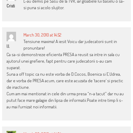
L-au demis pe Sasu de la TVR, iar gloabele lui baselu o sa-
Cristi
si puna si acolo slujitor.
March 30, 2010 at 14:52
Tensiune maxima! A iesit Voicu dar judecatorii sunt in
I.I.
pronuntare!
Ca sa-si demonstreze eficienta PRESA a reusit sa intre in sala cu
ajutorul unei grefiere, fapt pentru care judecatorii s-au cam
suparat.
Suna a off topic ca nu este vorba de D.Cocos, Boenica si E.Udrea,
dar e vorba de PRESA acum, care este acuzata de ‘tacere’ si practic
de inactiune.
Cum am mai mentionat in cele din urma presa “n-a tacut” dar nu au
putut face mare galagie din lipsa de informatii.Poate intre timp li s-
au mai furnizat noi informatii.