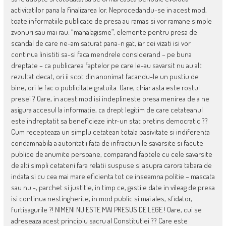
activitatilor pana la finalizarea lor. Neprocedandu-se in acest mod,
toate informatiile publicate de presa au ramas si vor ramane simple
zvonuri sau mai rau: “mahalagisme”, elemente pentru presa de
scandal de care ne-am saturat pana-n gat, iar cei vizati isi vor
continua linistiti sa-si faca mendrele considerand – pe buna
dreptate – ca publicarea faptelor pe care le-au savarsit nu au alt
rezultat decat, ori ii scot din anonimat facandu-le un pustiu de
bine, ori le fac o publicitate gratuita. Oare, chiar asta este rostul
presei ? Oare, in acest mod isi indeplineste presa menirea de a ne
asigura accesul la informatie, ca drept legitim de care cetateanul
este indreptatit sa beneficieze intr-un stat pretins democratic ??
Cum recepteaza un simplu cetatean totala pasivitate si indiferenta
condamnabila a autoritatii fata de infractiunile savarsite si facute
publice de anumite persoane, comparand faptele cu cele savarsite
de alti simpli cetateni fara relatii suspuse si asupra carora tabara de
indata si cu cea mai mare eficienta tot ce inseamna politie – mascata
sau nu -, parchet si justitie, in timp ce, gastile date in vileag de presa
isi continua nestingherite, in mod public si mai ales, sfidator,
furtisagurile ?! NIMENI NU ESTE MAI PRESUS DE LEGE ! Oare, cui se
adreseaza acest principiu sacru al Constitutiei ?? Care este