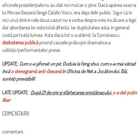
oficinele prezidenţiale nu au dat nici măcar o ştire. Dacă apărea soacra
lui Mircea Geoană lângă Cătălin Voicu, era deja delir public. Sigur că în
nici unul dintre cele două cazuri nu e vorba despre vreo încălcare a legii,
dar abordarea lor este total diferită. Iar duplicitatea asta, în general,
costă pe toată lumea. Asta dacă tot s-a stârnit, la Comănescu,
dezbaterea publică
privind cauzele prăbuşirii dramatice a
calităţii/performanţelor presei.
UPDATE:
Cum s-a şifonat un pic Duduia la feng shui, cum s-a mai vărsat
încă
o stenogramă anti-Geoană
în Oficina de Net a Jucătorului. Băi,
sunteţi previzibili!
LATE UPDATE:
După 21 de ore şi sfârtecarea prostănacului,
s-a dat puţin
liber
COMENTARII
comentarii