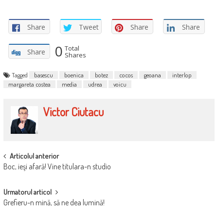
Share
Tweet
Share
Share
0
Total
Share
Shares
Tagged
basescu
boenica
botez
cocos
geoana
interlop
margareta costea
media
udrea
voicu
Victor Ciutacu
POST
Articolul anterior
Boc, ieşi afară! Vine titulara-n studio
NAVIGATION
Urmatorul articol
Grefieru-n mină, să ne dea lumină!