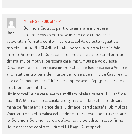
March 30, 2010 at 10:51
Domnule Ciutacu, pentru ca am mare incredere in
Jean
analizele dvs as dori sa va intreb daca cumva este
adevarata informatia conform careia cazul Voicu este regizat de
tripleta BLAGA-BERCEANU-VIDEANU pentru a-si arata forta in fata
marelui Anonim de la Cotroceni. Eu tind sa cred aceasta informatie
din mai multe motive: persoana care imprumuta pe Voicu este
Casuneanu, aceias persoana imprumuta si pe Basescu; daca Voicu e
anchetat pentru luare de mita de ce nu se zice nimic de Casuneanu
ca a dat(cumva portocalii lui Base acopera acest fapt,pt ca si Base a
luat la un moment dat;
Din informatiile pe care le-am auzit!!! am inteles ca seful PDL ar fi de
fapt BLAGA un om cu capacitate organizatorii deosebita,o adevarata
mana de fier, atent la orice detaliu din acel partdit,astefel ultimul caz
Voicu ar fi de fapt o palma data indirect lui Basescu pentru arestare
lui Solomon, Solomon care a defavorizat-o pe Udrea in cazul firmei
Delta acordand contractul firmei lui Blaga. Cu respect!