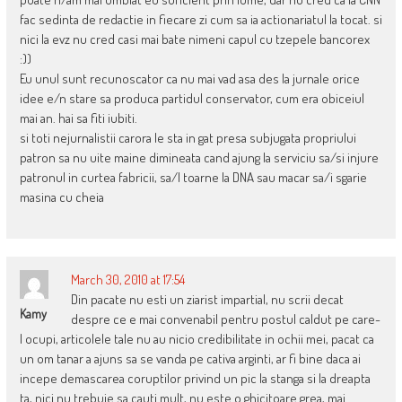
fac sedinta de redactie in fiecare zi cum sa ia actionariatul la tocat. si
nici la evz nu cred casi mai bate nimeni capul cu tzepele bancorex
:))
Eu unul sunt recunoscator ca nu mai vad asa des la jurnale orice
idee e/n stare sa produca partidul conservator, cum era obiceiul
mai an. hai sa fiti iubiti.
si toti nejurnalistii carora le sta in gat presa subjugata propriului
patron sa nu uite maine dimineata cand ajung la serviciu sa/si injure
patronul in curtea fabricii, sa/l toarne la DNA sau macar sa/i sgarie
masina cu cheia
March 30, 2010 at 17:54
Din pacate nu esti un ziarist impartial, nu scrii decat
Kamy
despre ce e mai convenabil pentru postul caldut pe care-
l ocupi, articolele tale nu au nicio credibilitate in ochii mei, pacat ca
un om tanar a ajuns sa se vanda pe cativa arginti, ar fi bine daca ai
incepe demascarea coruptilor privind un pic la stanga si la dreapta
ta, nici nu trebuie sa cauti mult, nu este o ghicitoare grea, mai