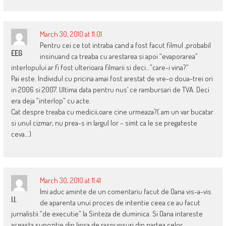
March 30, 2010 at 11:01
Pentru cei ce tot intraba cand a fost facut filmul ,probabil
EEG
insinuand ca treaba cu arestarea si apoi “evaporarea”
interlopului ar fi fost ulterioara filmarii si deci…”care-i vina?”
Pai este. Individul cu pricina amai fost arestat de vre-o doua-trei ori
in 2006 si 2007. Ultima data pentru nus’ ce rambursari de TVA. Deci
era deja “interlop” cu acte.
Cat despre treaba cu medicii,oare cine urmeaza?( am un var bucatar
si unul cizmar; nu prea-s in largul lor – simt ca le se pregateste
ceva…)
March 30, 2010 at 11:41
Imi aduc aminte de un comentariu facut de Oana vis-a-vis
I.I.
de aparenta unui proces de intentie ceea ce au facut
jurnalistii “de executie” la Sinteza de duminica. Si Oana intareste
aceasta supozitie din lipsa de raspunsuri din partea celor