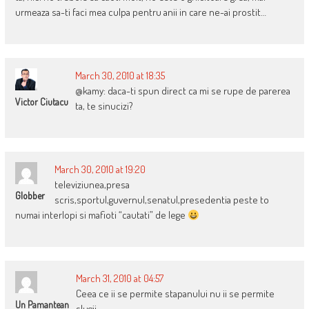
urmeaza sa-ti faci mea culpa pentru anii in care ne-ai prostit…
March 30, 2010 at 18:35
@kamy: daca-ti spun direct ca mi se rupe de parerea
Victor Ciutacu
ta, te sinucizi?
March 30, 2010 at 19:20
televiziunea,presa
Globber
scris,sportul,guvernul,senatul,presedentia peste to
numai interlopi si mafioti “cautati” de lege
March 31, 2010 at 04:57
Ceea ce ii se permite stapanului nu ii se permite
Un Pamantean
slugii.