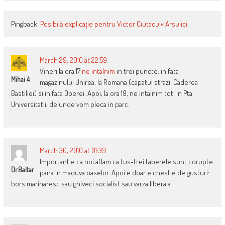
Pingback:
Posibilă explicație pentru Victor Ciutacu « Arsulici
March 29, 2010 at 22:59
Vineri la ora 17
ne intalnim
in trei puncte: in fata
Mihai 4
magazinului Unirea, la Romana (capatul strazii Caderea
Bastiliei) si in fata Operei. Apoi, la ora 19, ne intalnim toti in Pta
Universitatii, de unde vom pleca in parc.
March 30, 2010 at 01:39
Important e ca noi aflam ca tus-trei taberele sunt corupte
Dr.Baltar
pana in maduva oaselor. Apoi e doar e chestie de gusturi:
bors marinaresc sau ghiveci socialist sau varza liberala.