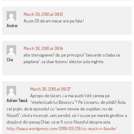
March 30, 2010 at 08:12
Acum 20 de ani macar era pe fata !
Andrei
March 30, 2010 at 08:14
alte stenograme? da, pe principiul “tara arde si baba se
Che
piaptana”, ca doar bizonu’ elector asta inghite.
March 30, 2010 at 08:37
Apropo de tăceri, i-a mai auzit/citit careva pe
Adrian Teacă
“intelectualii lui Băsescu”? Pe Liiceanu, de pildă? Ăsta,
cel puţin, de la episodul cu “avem nevoie de ospătari, nu de
filozofi”, cînd a încercat, cam penibil, să-l scuze pe marele gînditor, a
dispărut din peisaj.Chiar, ce ar fi scris filozoful despre asta
http://teaca.wordpress.com/2010/03/29/cu-mucii-n-fasole/