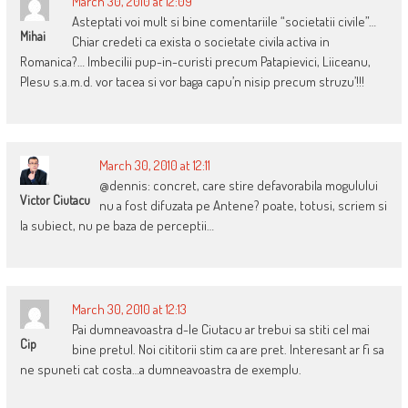
March 30, 2010 at 12:09
Asteptati voi mult si bine comentariile “societatii civile”…
Mihai
Chiar credeti ca exista o societate civila activa in
Romanica?… Imbecilii pup-in-curisti precum Patapievici, Liiceanu,
Plesu s.a.m.d. vor tacea si vor baga capu’n nisip precum struzu’!!!
March 30, 2010 at 12:11
@dennis: concret, care stire defavorabila mogulului
Victor Ciutacu
nu a fost difuzata pe Antene? poate, totusi, scriem si
la subiect, nu pe baza de perceptii…
March 30, 2010 at 12:13
Pai dumneavoastra d-le Ciutacu ar trebui sa stiti cel mai
Cip
bine pretul. Noi cititorii stim ca are pret. Interesant ar fi sa
ne spuneti cat costa…a dumneavoastra de exemplu.