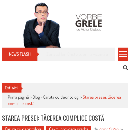
Skip
to
content
Cum îți schimbi, rapid, gratuit și eficient, furniz
NEWS FLASH
Esti aici:
Prima pagină >
Blog
>
Caruta cu deontologi
>
Starea presei: tăcerea
complice costă
STAREA PRESEI: TĂCEREA COMPLICE COSTĂ
Caruta cu deontologi
Ce-mi provoaca scarba
de
Victor Ciutacu
-