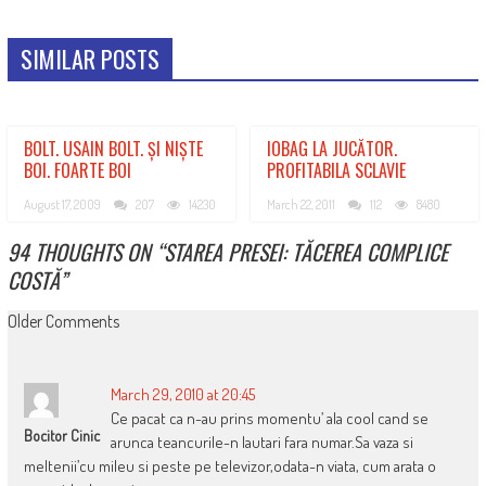
SIMILAR POSTS
BOLT. USAIN BOLT. ȘI NIȘTE
IOBAG LA JUCĂTOR.
BOI. FOARTE BOI
PROFITABILA SCLAVIE
August 17, 2009
207
14230
March 22, 2011
112
8480
94 THOUGHTS ON “
STAREA PRESEI: TĂCEREA COMPLICE
COSTĂ
”
COMMENT
Older Comments
NAVIGATION
March 29, 2010 at 20:45
Ce pacat ca n-au prins momentu’ ala cool cand se
Bocitor Cinic
arunca teancurile-n lautari fara numar.Sa vaza si
meltenii’cu mileu si peste pe televizor,odata-n viata, cum arata o