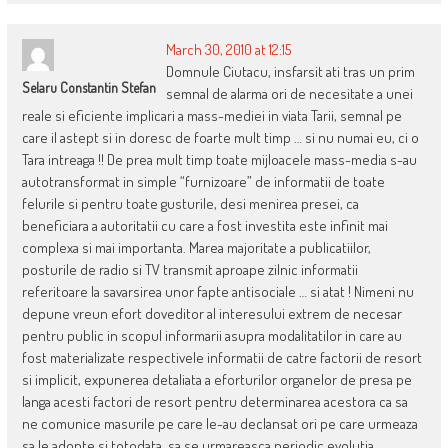
March 30, 2010 at 12:15
Domnule Ciutacu, insfarsit ati tras un prim
Selaru Constantin Stefan
semnal de alarma ori de necesitate a unei
reale si eficiente implicari a mass-mediei in viata Tarii, semnal pe
care il astept si in doresc de foarte mult timp … si nu numai eu, ci o
Tara intreaga !! De prea mult timp toate mijloacele mass-media s-au
autotransformat in simple “furnizoare” de informatii de toate
felurile si pentru toate gusturile, desi menirea presei, ca
beneficiara a autoritatii cu care a fost investita este infinit mai
complexa si mai importanta. Marea majoritate a publicatiilor,
posturile de radio si TV transmit aproape zilnic informatii
referitoare la savarsirea unor fapte antisociale … si atat ! Nimeni nu
depune vreun efort doveditor al interesului extrem de necesar
pentru public in scopul informarii asupra modalitatilor in care au
fost materializate respectivele informatii de catre factorii de resort
si implicit, expunerea detaliata a eforturilor organelor de presa pe
langa acesti factori de resort pentru determinarea acestora ca sa
ne comunice masurile pe care le-au declansat ori pe care urmeaza
sa le adopte si totodata, sa se urmareasca periodic evolutia