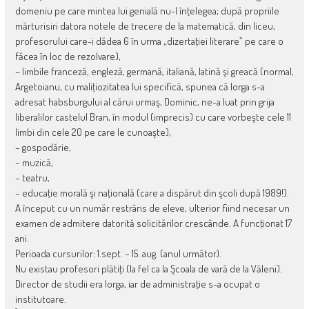
domeniu pe care mintea lui genială nu-l înţelegea; după propriile
mărturisiri datora notele de trecere de la matematică, din liceu,
profesorului care-i dădea 6 în urma „dizertaţiei literare” pe care o
făcea în loc de rezolvare),
– limbile franceză, engleză, germană, italiană, latină şi greacă (normal,
Argetoianu, cu maliţiozitatea lui specifică, spunea că Iorga s-a
adresat habsburgului al cărui urmaş, Dominic, ne-a luat prin grija
liberalilor castelul Bran, în modul (imprecis) cu care vorbeşte cele 11
limbi din cele 20 pe care le cunoaşte),
– gospodărie,
– muzică,
– teatru,
– educaţie morală şi naţională (care a dispărut din şcoli după 1989!).
A început cu un număr restrâns de eleve, ulterior fiind necesar un
examen de admitere datorită solicitărilor crescânde. A funcţionat 17
ani.
Perioada cursurilor: 1.sept. – 15. aug. (anul următor).
Nu existau profesori plătiţi (la fel ca la Şcoala de vară de la Văleni).
Director de studii era Iorga, iar de administraţie s-a ocupat o
institutoare.