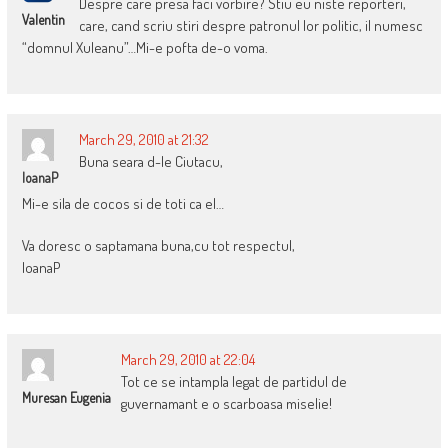
Despre care presa faci vorbire? Stiu eu niste reporteri,
Valentin
care, cand scriu stiri despre patronul lor politic, il numesc
“domnul Xuleanu”…Mi-e pofta de-o voma.
March 29, 2010 at 21:32
Buna seara d-le Ciutacu,
IoanaP
Mi-e sila de cocos si de toti ca el…
Va doresc o saptamana buna,cu tot respectul,
IoanaP
March 29, 2010 at 22:04
Tot ce se intampla legat de partidul de
Muresan Eugenia
guvernamant e o scarboasa miselie!