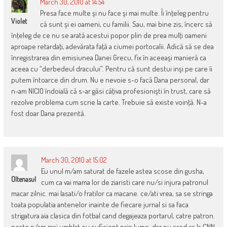
March 30, 2010 at 14:54
Presa face multe şi nu face şi mai multe. Îi înţeleg pentru
Violet
că sunt şi ei oameni, cu familii. Sau, mai bine zis, încerc să
înţeleg de ce nu se arată acestui popor plin de prea mulţi oameni
aproape retardaţi, adevărata faţă a ciumei portocalii. Adică să se dea
înregistrarea din emisiunea Danei Grecu, fix în aceeaşi manieră ca
aceea cu “derbedeul dracului”. Pentru că sunt destui inşi pe care îi
putem întoarce din drum. Nu e nevoie s-o facă Dana personal, dar
n-am NICIO îndoială că s-ar găsi câţiva profesionişti în trust, care să
rezolve problema cum scrie la carte. Trebuie să existe voinţă. N-a
fost doar Dana prezentă.
March 30, 2010 at 15:02
Eu unul m/am saturat de fazele astea scose din gusha,
Oltenasul
cum ca vai mama lor de ziaristi care nu/si injura patronul
macar zilnic. mai lasati/o fratilor ca macane. ce/ati vrea, sa se stringa
toata populatia antenelor inainte de fiecare jurnal si sa faca
strigatura aia clasica din fotbal cand degajeaza portarul, catre patron.
poate n/am mai umblat eu suficient prin lume, dar nu cred ca la CNN