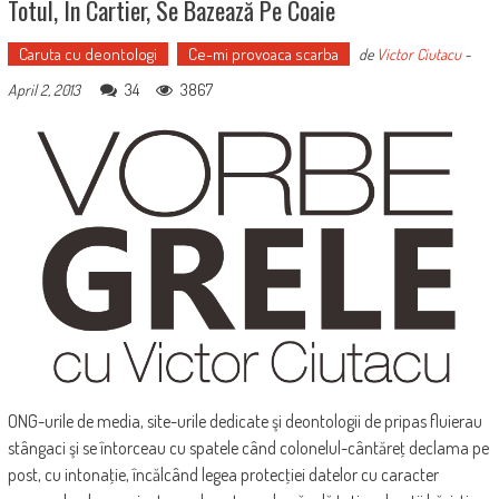
Totul, În Cartier, Se Bazează Pe Coaie
Caruta cu deontologi
Ce-mi provoaca scarba
de
Victor Ciutacu
-
34
3867
April 2, 2013
ONG-urile de media, site-urile dedicate şi deontologii de pripas fluierau
stângaci şi se întorceau cu spatele când colonelul-cântăreţ declama pe
post, cu intonaţie, încălcând legea protecţiei datelor cu caracter