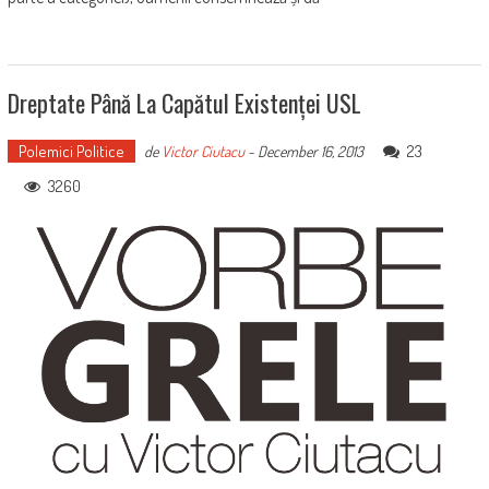
Dreptate Până La Capătul Existenței USL
Polemici Politice
23
de
Victor Ciutacu
-
December 16, 2013
3260