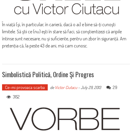
În viaţă (şi, în particular, în carieră, dacă o ai) e bine să-ţi cunoşti
limitele. Să ştii ce (nu) eşti în stare să faci, să conştientizezi că aripile
întinse sunt necesare, nu şi suficiente, pentru un zbor în siguranţă. Am
pretenţia că, la peste 43 de ani, mă cam cunosc.
Simbolistică Politică, Ordine Şi Progres
Ce-mi provoaca scarba
29
de
Victor Ciutacu
-
July 29, 2013
3152