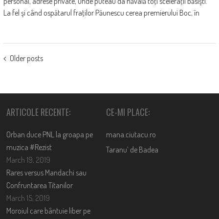
personal, adrese private, unde puteau da năvală toţi sceleraţii băsişti.
La fel şi când ospătarul fraţilor Păunescu cerea premierului Boc, în
POSTS
Older posts
NAVIGATION
ARTICOLE RECENTE:
CE-MI PLACE:
Orban duce PNL la groapa pe
mana.ciutacu.ro
muzica #Rezist
Taranu’ de Badea
March 19, 2019
Rares versus Mandachi sau
Confruntarea Titanilor
March 15, 2019
Moroiul care bântuie liber pe