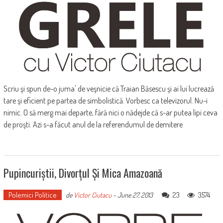
Scriu şi spun de-o juma' de veşnicie că Traian Băsescu şi ai lui lucrează
tare şi eficient pe partea de simbolistică. Vorbesc ca televizorul. Nu-i
nimic. O să merg mai departe, fără nici o nădejde că s-ar putea lipi ceva
de proşti. Azi s-a făcut anul de la referendumul de demitere
Pupincuriștii, Divorțul Și Mica Amazoană
Polemici Politice
23
3574
de
Victor Ciutacu
-
June 27, 2013