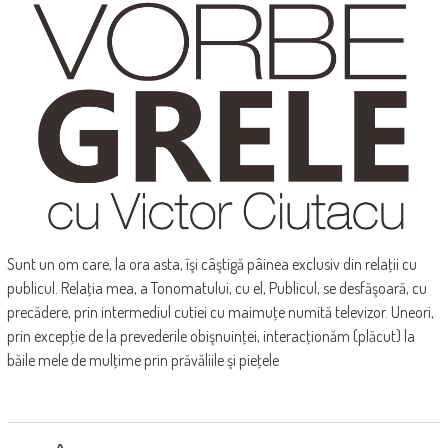
Sunt un om care, la ora asta, îşi câştigă pâinea exclusiv din relaţii cu
publicul. Relaţia mea, a Tonomatului, cu el, Publicul, se desfăşoară, cu
precădere, prin intermediul cutiei cu maimuţe numită televizor. Uneori,
prin excepţie de la prevederile obişnuinţei, interacţionăm (plăcut) la
băile mele de mulţime prin prăvăliile şi pieţele