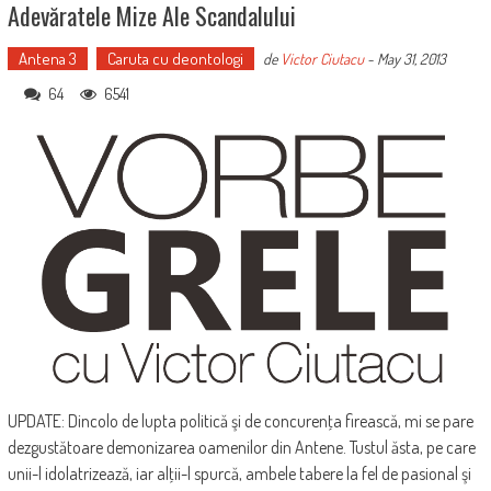
Adevăratele Mize Ale Scandalului
Antena 3
Caruta cu deontologi
de
Victor Ciutacu
-
May 31, 2013
64
6541
UPDATE: Dincolo de lupta politică şi de concurenţa firească, mi se pare
dezgustătoare demonizarea oamenilor din Antene. Tustul ăsta, pe care
unii-l idolatrizează, iar alţii-l spurcă, ambele tabere la fel de pasional şi