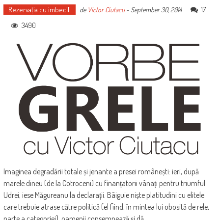
Rezervaţia cu imbecili
17
de
Victor Ciutacu
-
September 30, 2014
3490
Imaginea degradării totale și jenante a presei românești: ieri, după
marele dineu (de la Cotroceni) cu finanțatorii vânați pentru triumful
Udrei, iese Măgureanu la declarații. Bâiguie niște platitudini cu elitele
care trebuie atrase către politică (el fiind, în mintea lui obosită de rele,
parte a categoriei), oamenii consemnează și dă