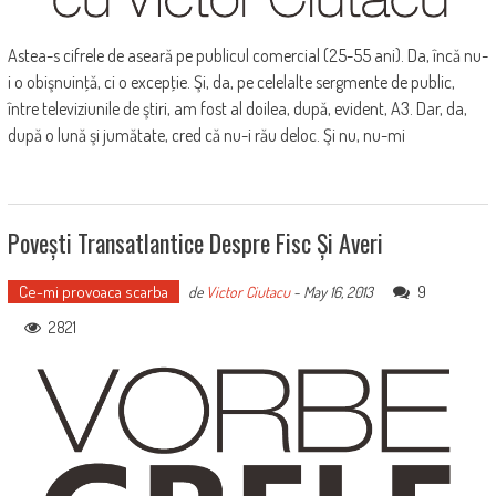
Astea-s cifrele de aseară pe publicul comercial (25-55 ani). Da, încă nu-
i o obişnuinţă, ci o excepţie. Şi, da, pe celelalte sergmente de public,
între televiziunile de ştiri, am fost al doilea, după, evident, A3. Dar, da,
după o lună şi jumătate, cred că nu-i rău deloc. Şi nu, nu-mi
Povești Transatlantice Despre Fisc Și Averi
Ce-mi provoaca scarba
9
de
Victor Ciutacu
-
May 16, 2013
2821