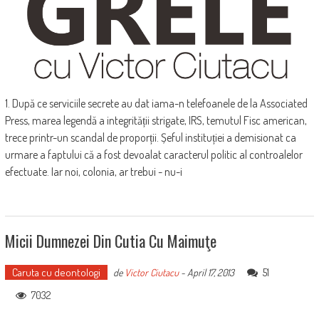
1. După ce serviciile secrete au dat iama-n telefoanele de la Associated
Press, marea legendă a integrității strigate, IRS, temutul Fisc american,
trece printr-un scandal de proporții. Șeful instituției a demisionat ca
urmare a faptului că a fost devoalat caracterul politic al controalelor
efectuate. Iar noi, colonia, ar trebui - nu-i
Micii Dumnezei Din Cutia Cu Maimuţe
Caruta cu deontologi
51
de
Victor Ciutacu
-
April 17, 2013
7032