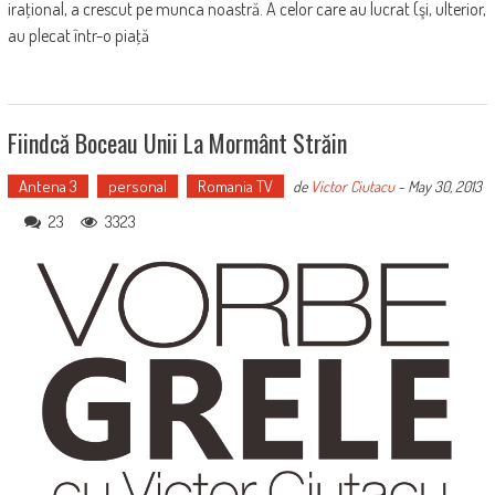
iraţional, a crescut pe munca noastră. A celor care au lucrat (şi, ulterior,
au plecat într-o piaţă
Fiindcă Boceau Unii La Mormânt Străin
Antena 3
personal
Romania TV
de
Victor Ciutacu
-
May 30, 2013
23
3323