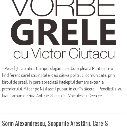
- Pesediștii au atins Olimpul slugărniciei. Cum pleacă Ponta într-o
(indiferent care) străinătate, dau câțiva politruci comunicate, prin
biroul de presă, în care apreciază înțeleptul demers extern al
premierului. Măcar pe Năstase-l pupau în cur în tăcere. - Peneliștii s-au
luat, taman de ziua Antenei 3, cu ai lui Voiculescu. Ceea ce
Sorin Alexandrescu, Scopurile Arestării. Care-S