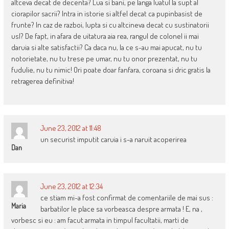
altceva decat de decenta? Lua si bani, pe langa luatul la supt al
ciorapilor sacrii? Intra in istorie si altfel decat ca pupinbasist de
frunte? In caz de razboi, lupta si cu altcineva decat cu sustinatorii
usl? De fapt, in afara de uitatura aia rea, rangul de colonel ii mai
daruia si alte satisfactii? Ca daca nu, la ce s-au mai apucat, nu tu
notorietate, nu tu trese pe umar, nu tu onor prezentat, nu tu
fudulie, nu tu nimic! Ori poate doar fanfara, coroana si dric gratis la
retragerea definitiva!
June 23, 2012 at 11:48
un securist imputit caruia i s-a naruit acoperirea
Dan
June 23, 2012 at 12:34
ce stiam mi-a fost confirmat de comentariile de mai sus :
Maria
barbatilor le place sa vorbeasca despre armata ! E, na ,
vorbesc si eu : am facut armata in timpul facultatii, marti de