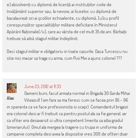
e) absolvenţi cu diplomă de licenţă ai instituţiilor civile de
învăţământ superior sau, la nevoie, ai liceelor, cu diplomă de
bacalaureat ori ai şcolilor echivalente, cu diplomă, [u]cu profil
corespunzător specialităţilor militare deficitare în Ministerul
Apărării Naţionale[/u], care au vârsta de cel mult 35 de ani. Bărbaţii
trebuie să aibă stagiul militar îndeplinit;
Deci stagiul militar e obligatoriu in toate cazurile. Daca Turcescu nu
stie nici macar sa traga cu arma, cum Puii Mei a ajuns colonel ???
June 23, 2012 at 11:33
Oameni buni, facut armata normal in Brigada 30 Garda Mihai
Alex
Viteazul( 1 am fara sa ma feresc cum se facea prin 95 – 96
in speranta ca se face profesionista si scapi). Comandantul brigazii
era colonel desi ar fi trebuit ca pentru postul ala sa fie general, iar
ca ofiter era desavarsit si ultra competent (merita sa aiba gradul
Izmenarului). Omul ala mergea la tragere cu trupa in uniforma de
campanie completa desi avea la dispozitie vreo 300 de ofiteri doar