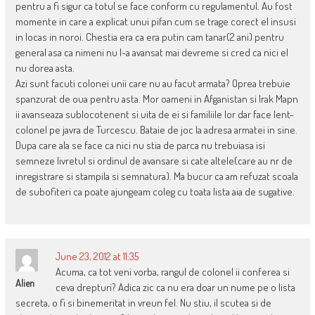
pentru a fi sigur ca totul se face conform cu regulamentul. Au fost
momente in care a explicat unui pifan cum se trage corect el insusi
in locas in noroi. Chestia era ca era putin cam tanar(2 ani) pentru
general asa ca nimeni nu l-a avansat mai devreme si cred ca nici el
nu dorea asta.
Azi sunt facuti colonei unii care nu au facut armata? Oprea trebuie
spanzurat de oua pentru asta. Mor oameni in Afganistan si Irak Mapn
ii avanseaza sublocotenent si uita de ei si familiile lor dar face lent-
colonel pe javra de Turcescu. Bataie de joc la adresa armatei in sine.
Dupa care ala se face ca nici nu stia de parca nu trebuiasa isi
semneze livretul si ordinul de avansare si cate altele(care au nr de
inregistrare si stampila si semnatura). Ma bucur ca am refuzat scoala
de subofiteri ca poate ajungeam coleg cu toata lista aia de sugative.
June 23, 2012 at 11:35
Acuma, ca tot veni vorba, rangul de colonel ii conferea si
Alien
ceva drepturi? Adica zic ca nu era doar un nume pe o lista
secreta, o fi si binemeritat in vreun fel. Nu stiu, il scutea si de