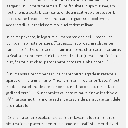
sergenti, in ultima zi de armata. Dupa facultate, dupa cutume, am
fost chemati odata la Comisariat unde am stat vreo trei ceasuri la
coada, sa ne treaca-n livret inaintarea in grad: sublocotenent. La
acest stadiu a inghetat admirabila-mi cariera militara…
In ce ma priveste, in legatura cu avansarea echipei Turcescu et
comp. am eu niste banuieli. (Turcescu, recunosc, imi placea pe
cand facea 100%; dupa aceea n-am mai servit, chiar daca a mai ramas
la Realitatea o vreme; azi nici atat; cred ca-i un jurnalist, profesional,
bun, foarte bun chiar; pentru mine conteaza si alte criterii…)
Cutuma asta a recompensarii celor apropiati cu grade in rezerva a
aparut ori in ultimii ani ai lui Milica, ori in primii doi ai lui Naste. A fost
modalitatea ieftina de a recompensa, nedand de fapt nimic. Doar
gadiland orgoliul… Sunt convins ca, daca va cauta cineva in arhivele
MAN, va gasi mult mai multe astfel de cazuri, de pe la toate partidele
si din afara lor.
Cei aflati la putere exploateaza astfel, in favoarea lor, ca-i ieftin, un
viciu national: placerea pentru diplome, decoratii si alte brizbrizuri