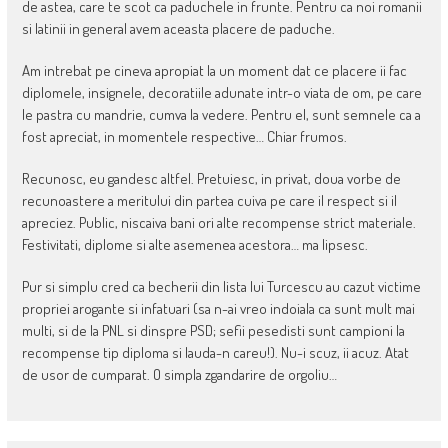
de astea, care te scot ca paduchele in frunte. Pentru ca noi romanii
si latinii in general avem aceasta placere de paduche.
Am intrebat pe cineva apropiat la un moment dat ce placere ii fac
diplomele, insignele, decoratiile adunate intr-o viata de om, pe care
le pastra cu mandrie, cumva la vedere. Pentru el, sunt semnele ca a
fost apreciat, in momentele respective… Chiar frumos.
Recunosc, eu gandesc altfel. Pretuiesc, in privat, doua vorbe de
recunoastere a meritului din partea cuiva pe care il respect si il
apreciez. Public, niscaiva bani ori alte recompense strict materiale.
Festivitati, diplome si alte asemenea acestora… ma lipsesc.
Pur si simplu cred ca becherii din lista lui Turcescu au cazut victime
propriei arogante si infatuari (sa n-ai vreo indoiala ca sunt mult mai
multi, si de la PNL si dinspre PSD; sefii pesedisti sunt campioni la
recompense tip diploma si lauda-n careu!). Nu-i scuz, ii acuz. Atat
de usor de cumparat. O simpla zgandarire de orgoliu…