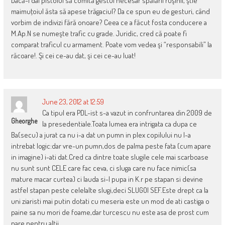
Dacă-i dai pistolul să comită gestul necesar spălării ruşinii, ştie
maimuţoiul ăsta să apese trăgaciul? Da ce spun eu de gesturi, când
vorbim de indivizi fără onoare? Ceea ce a făcut fosta conducere a
M.Ap.N se numeşte trafic cu grade. Juridic, cred că poate fi
comparat traficul cu armament. Poate vom vedea şi “responsabili” la
răcoare!. Şi cei ce-au dat, şi cei ce-au luat!
June 23, 2012 at 12:59
Ca tipul era PDL-ist s-a vazut in confruntarea din 2009 de
Gheorghe
la presedentiale.Toata lumea era intrigata ca dupa ce
Ba(secu) a jurat ca nu i-a dat un pumn in plex copilului nu l-a
intrebat logic:dar vre-un pumn,dos de palma peste fata (cum apare
in imagine) i-ati dat.Cred ca dintre toate slugile cele mai scarboase
nu sunt sunt CELE care fac ceva, ci sluga care nu face nimic(sa
mature macar curtea) ci lauda si-l pupa in K.r pe stapan si devine
astfel stapan peste celelalte slugi,deci SLUGOI SEF.Este drept ca la
uni ziaristi mai putin dotati cu meseria este un mod de ati castiga o
paine sa nu mori de foame,dar turcescu nu este asa de prost cum
pare pentru altii.