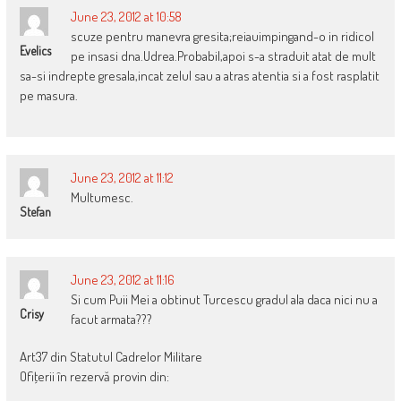
June 23, 2012 at 10:58
scuze pentru manevra gresita;reiauimpingand-o in ridicol
Evelics
pe insasi dna.Udrea.Probabil,apoi s-a straduit atat de mult
sa-si indrepte gresala,incat zelul sau a atras atentia si a fost rasplatit
pe masura.
June 23, 2012 at 11:12
Multumesc.
Stefan
June 23, 2012 at 11:16
Si cum Puii Mei a obtinut Turcescu gradul ala daca nici nu a
Crisy
facut armata???
Art37 din Statutul Cadrelor Militare
Ofiţerii în rezervă provin din: