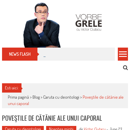
Skip
to
content
Cum îți schimbi, rapid, gratuit și eficient, furniz
NEWS FLASH
Esti aici:
Prima pagină >
Blog
>
Caruta cu deontologi
>
Poveştile de cătănie ale
unui caporal
POVEŞTILE DE CĂTĂNIE ALE UNUI CAPORAL
Caruta cu deontologi
Noaptea minţii
de
Victor Ciutacu
-
June 23,