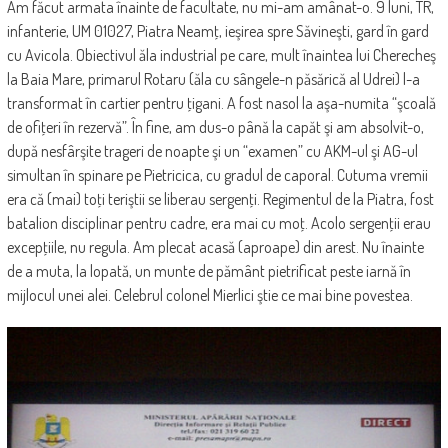
Am făcut armata înainte de facultate, nu mi-am amânat-o. 9 luni, TR,
infanterie, UM 01027, Piatra Neamţ, ieşirea spre Săvineşti, gard în gard
cu Avicola. Obiectivul ăla industrial pe care, mult înaintea lui Cherecheş
la Baia Mare, primarul Rotaru (ăla cu sângele-n păsărică al Udrei) l-a
transformat în cartier pentru ţigani. A fost nasol la aşa-numita “şcoală
de ofiţeri în rezervă”. În fine, am dus-o până la capăt şi am absolvit-o,
după nesfârşite trageri de noapte şi un “examen” cu AKM-ul şi AG-ul
simultan în spinare pe Pietricica, cu gradul de caporal. Cutuma vremii
era că (mai) toţi teriştii se liberau sergenţi. Regimentul de la Piatra, fost
batalion disciplinar pentru cadre, era mai cu moţ. Acolo sergenţii erau
excepţiile, nu regula. Am plecat acasă (aproape) din arest. Nu înainte
de a muta, la lopată, un munte de pământ pietrificat peste iarnă în
mijlocul unei alei. Celebrul colonel Mierlici ştie ce mai bine povestea.