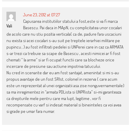
June 23, 2012 at 07:27
Capusarea institutiilor statului a fost,este si va fi marca
Vali
Basescu. Pai daca in MApN, cu complicitatea unor cocalari
de acolo care nu stiu pozitia verticala( ca de, padure fara uscaciuni
nu exista si acei cocalari s-au suit pe treptele ierarhiei militare pe
pupincu…) au fost infiltrati pedelei si UNPerei care in caz ca ARMATA
s-ar trezi ca trebuie sa scape de Basescu , acesti nimicei ar fi fost
chemati ” la arme” si ar fi ocupat functii care sa blocheze orice
incercare de presiune sau actiune impotriva tatucului.
Nu cred in scenarite dar eu am fost santajat, amenintat si mi s-au
propus avantaje de un fost SRIst, colonel in rezerva ( care acum
este un reprezentat al unei organizatii asa zise nonguvernamentale)
sa ma inregimentez in “armata PDLista si UNPRista” si-mi garanteaza
ca drepturile mele pentru care ma lupt, legitime , vor fi
recompensate cu varf si indesat material si bineinteles ca voi avea
si grade pe umar fara numar.