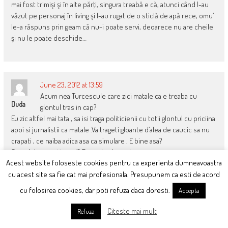
mai fost trimişi şi în alte părţi, singura treabă e că, atunci când l-au
văzut pe personaj în living şi l-au rugat de o sticlă de apă rece, omu’
le-a răspuns prin geam că nu-i poate servi, deoarece nu are cheile
şi nu le poate deschide…
June 23, 2012 at 13:59
Acum nea Turcescule care zici matale ca e treaba cu
Duda
glontul tras in cap?
Eu zic altfel mai tata , sa isi traga politicienii cu totii glontul cu priciina
apoi si jurnalistii ca matale .Va trageti gloante d’alea de caucic sa nu
crapati , ce naiba adica asa ca simulare . E bine asa?
Sa vad daca aveti curaj? Baaaa, ha, haaaa haaaaaaaaaaaa
Acest website foloseste cookies pentru ca experienta dumneavoastra
cu acest site sa fie cat mai profesionala. Presupunem ca esti de acord
cu folosirea cookies, dar poti refuza daca doresti.
Accepta
June 23, 2012 at 14:21
Dobritoiu o scalda si el,atunci cind spune ca se
Citeste mai mult
Refuza
Cusurgiu Fara Cusur
pot face avansari asa aiurea,fara ca cei avansati