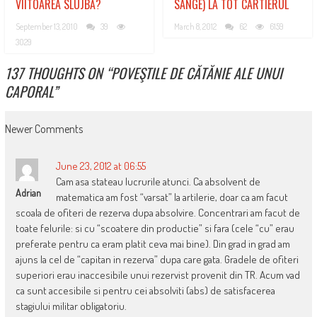
VIITOAREA SLUJBĂ?
SÂNGE) LA TOT CARTIERUL
September 13, 2010
39
March 8, 2012
62
6159
3029
137 THOUGHTS ON “
POVEŞTILE DE CĂTĂNIE ALE UNUI
CAPORAL
”
COMMENT
Newer Comments
NAVIGATION
June 23, 2012 at 06:55
Cam asa stateau lucrurile atunci. Ca absolvent de
Adrian
matematica am fost “varsat” la artilerie, doar ca am facut
scoala de ofiteri de rezerva dupa absolvire. Concentrari am facut de
toate felurile: si cu “scoatere din productie” si fara (cele “cu” erau
preferate pentru ca eram platit ceva mai bine). Din grad in grad am
ajuns la cel de “capitan in rezerva” dupa care gata. Gradele de ofiteri
superiori erau inaccesibile unui rezervist provenit din TR. Acum vad
ca sunt accesibile si pentru cei absolviti (abs) de satisfacerea
stagiului militar obligatoriu.