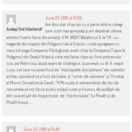
June 23, 2012 at 13:28
Am discutat chiar azi cu o parte dintre colegi
Acelaşi Fost Infanterist!
care sunt mai apropiaţi şi am depănat câteva
amintiri foarte faine din armată, U.M. 01027, Batalionul 3, la T.R., cu
tragerile de noapte din Poligonul de la Cracău, unde ajungeam cu
marş întreaga Companie (fără glumă, eram chiar la Compania 7, apoi la
Poligonul din Dealul Vulpii şi cele mai faine clipe au fost petrecute
sus, pe Pietricica, după exerciţii strategice, la poveşti cu dl. lt. major
Luca, cel care nu avea frică de “mătrăşelile disciplinare” ale cadrelor
active, spunând că a fost de toate: şi “miner de oanoare” şi “fruntaş
al Muncii Socialiste la Canal…”!!! Mi-a părut extraordinar de rău de
renumele prost făcut acelui orăşel curat şi frumos de poliţişti de
kkt ca acel şef de Inspectorat, de “folcloristele” lui Pinalti şi de
Pinalti însuşi …
June 23, 2012 at 13:49