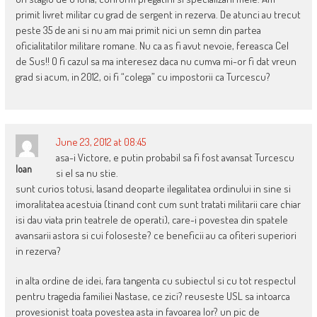
primit livret militar cu grad de sergent in rezerva. De atunci au trecut
peste 35 de ani si nu am mai primit nici un semn din partea
oficialitatilor militare romane. Nu ca as fi avut nevoie, fereasca Cel
de Sus!! O fi cazul sa ma interesez daca nu cumva mi-or fi dat vreun
grad si acum, in 2012, oi fi “colega” cu impostorii ca Turcescu?
June 23, 2012 at 08:45
asa-i Victore, e putin probabil sa fi fost avansat Turcescu
Ioan
si el sa nu stie.
sunt curios totusi, lasand deoparte ilegalitatea ordinului in sine si
imoralitatea acestuia (tinand cont cum sunt tratati militarii care chiar
isi dau viata prin teatrele de operati), care-i povestea din spatele
avansarii astora si cui foloseste? ce beneficii au ca ofiteri superiori
in rezerva?
in alta ordine de idei, fara tangenta cu subiectul si cu tot respectul
pentru tragedia familiei Nastase, ce zici? reuseste USL sa intoarca
provesionist toata povestea asta in favoarea lor? un pic de