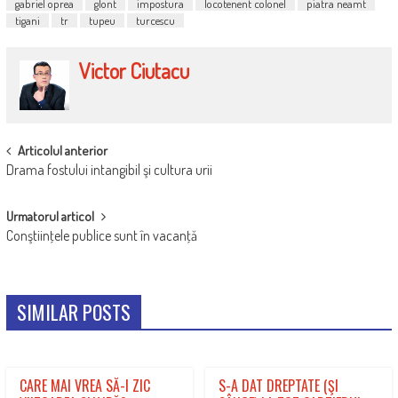
gabriel oprea
glont
impostura
locotenent colonel
piatra neamt
tigani
tr
tupeu
turcescu
Victor Ciutacu
POST
Articolul anterior
Drama fostului intangibil şi cultura urii
NAVIGATION
Urmatorul articol
Conştiinţele publice sunt în vacanţă
SIMILAR POSTS
CARE MAI VREA SĂ-I ZIC
S-A DAT DREPTATE (ŞI