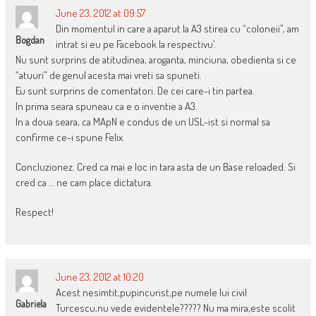
June 23, 2012 at 09:57
Din momentul in care a aparut la A3 stirea cu “coloneii”, am
Bogdan
intrat si eu pe Facebook la respectivu’.
Nu sunt surprins de atitudinea, aroganta, minciuna, obedienta si ce
“atuuri” de genul acesta mai vreti sa spuneti.
Eu sunt surprins de comentatori. De cei care-i tin partea.
In prima seara spuneau ca e o inventie a A3.
In a doua seara, ca MApN e condus de un USL-ist si normal sa
confirme ce-i spune Felix.
Concluzionez. Cred ca mai e loc in tara asta de un Base reloaded. Si
cred ca … ne cam place dictatura.
Respect!
June 23, 2012 at 10:20
Acest nesimtit,pupincurist,pe numele lui civil
Gabriela
Turcescu,nu vede evidentele????? Nu ma mira,este scolit