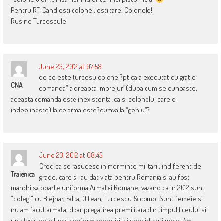
Pentru RT: Cand esti colonel, esti tare! Colonele!
Rusine Turcescule!
June 23, 2012 at 07:58
de ce este turcesu colonel?pt ca a executat cu gratie
CNA
comanda”la dreapta-mprejur”(dupa cum se cunoaste,
aceasta comanda este inexistenta ,ca si colonelul care o
indeplineste).la ce arma este?cumva la “geniu”?
June 23, 2012 at 08:45
Cred ca se rasucesc in morminte militarii, indiferent de
Traienica
grade, care si-au dat viata pentru Romania si au fost
mandri sa poarte uniforma Armatei Romane, vazand ca in 2012 sunt
“colegi” cu Blejnar, Falca, Oltean, Turcescu & comp. Sunt femeie si
nu am facut armata, doar pregatirea premilitara din timpul liceului si
un stagiu de o luna, conform pregatirii si specializarii mele. Am