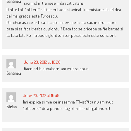
Santinela
racnind in transee imbracat catana.
Dintre toti “ofiterii” astia merituosi si aninati in emisiunea lui Gidea
cel mai gretos este Turcescu.
Dar chiar asa,ce ar fi sa-l caute cineva pe acasa sau in drum spre
casa si sa faca treaba cu glontul? Daca tot se pricepe sa fie barbat si
sa faca fata.Nu-i trebuie glont ,un par peste ochi este suficient.
June 23, 2012 at 10:26
Racnind la subalterni am vrut sa spun.
Santinela
June 23, 2012 at 10:49
Imi explica si mie ce inseamna TR-ist?(ca nu am avut
Stefan
“placerea” de a prinde stagiul militar obligatoriu :d)