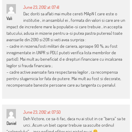
June 23, 2012 at 07:41
Dac doriti sa aflati mai multe cereti MApN ( care este o
Vali
institutie , in ansamblul ei , formata din valori si care are un
impact de incredere mare la populatie-si care trebuie , in acceptia
tatucului, adusa in mizerie pentru a-si putea pastra puterea) toate
avansarile din 2010 si 2011 si veti avea surpriza :
– cadre in rezerva,fosti militari de cariera, aproape 90 %, au fost
inregimentate in UNPR si PDL( puteti verifica lista membrilor de
partid). Mai mult au beneficiat d e drepturi financiare cu incalcarea
legilor si frauda financiara ;
– cadre active avansate fara respectarea legilor , ca recompensa
pentru slugarnicia lor fata de putere. Mai mult au fost si decorate,
recompensate baneste persoane care au tangenta cu penalul.
June 23, 2012 at 07:50
Deh Victore, ce sa-ti fac, daca nu ai stiut in ce “barca” sa te
Daniel
urci…Acum un biet caprar trebuie sa asculte ordinul
“colonelului” … insa nefiind ofiter nici pistol nu ai