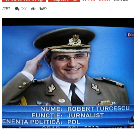
137
10487
2012