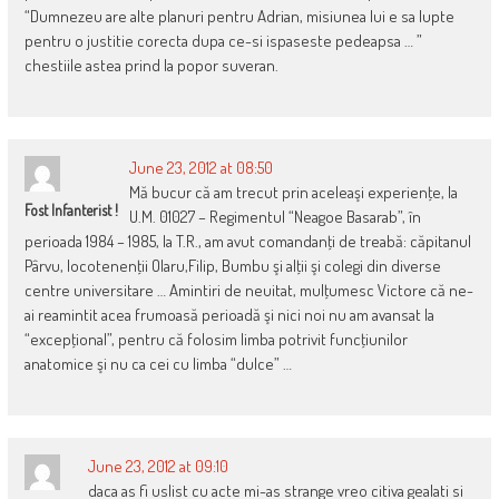
“Dumnezeu are alte planuri pentru Adrian, misiunea lui e sa lupte
pentru o justitie corecta dupa ce-si ispaseste pedeapsa … ”
chestiile astea prind la popor suveran.
June 23, 2012 at 08:50
Mă bucur că am trecut prin aceleaşi experienţe, la
Fost Infanterist !
U.M. 01027 – Regimentul “Neagoe Basarab”, în
perioada 1984 – 1985, la T.R., am avut comandanţi de treabă: căpitanul
Pârvu, locotenenţii Olaru,Filip, Bumbu şi alţii şi colegi din diverse
centre universitare … Amintiri de neuitat, mulţumesc Victore că ne-
ai reamintit acea frumoasă perioadă şi nici noi nu am avansat la
“excepţional”, pentru că folosim limba potrivit funcţiunilor
anatomice şi nu ca cei cu limba “dulce” …
June 23, 2012 at 09:10
daca as fi uslist cu acte mi-as strange vreo citiva gealati si