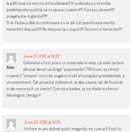
la pdl(ceea ce vezi nu este adevarat).In judecata cu el,vorba
pedeleprelor,justitia sa-si spuna cuvantul!!!! Turcesculeeee!!!!
pregateste-ti glontul!!!!!
D-le Ciutacu,dati in continuare cu ei de toti peretii,asta merita
nesimtitii dracului!!!! Nu mai pot sa-i suport!!! Succes si nervii tari!!!
June 23, 2012 at 10:22
Colonelul a fost prins cu izmenele in vine, ce vreti sa faca
Alien
altceva decat sa strige “poponarilor”?!Oricum, sa citesti
cuvantul “onoare” scris de sugatorul sef al ciorapilor prezidentiali, e
un eveniment. Cat priveste indemnul, va dati seama cat de frustrat
si de nenorocit se simte? Cum zice badea, sa se zbata in chinuri.
Ideologice, desigur!
June 23, 2012 at 10:25
Victore m-am distrat putin imagindu-mi cum ai fi fost tu