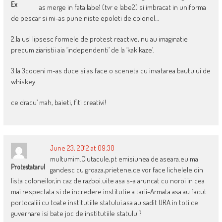
Ex
as merge in fata labe1 (tvr e labe2) si imbracat in uniforma
de pescar si mi-as pune niste epoleti de colonel…
2.la usl lipsesc formele de protest reactive, nu au imaginatie
precum ziaristii aia ‘independenti’ de la ‘kakikaze’.
3.la 3coceni m-as duce si as face o sceneta cu invatarea bautului de
whiskey.
ce dracu’ mah, baieti, fiti creativi!
June 23, 2012 at 09:30
multumim.Ciutacule,pt emisiunea de aseara.eu ma
Protestatarul
gandesc cu groaza,prietene,ce vor face lichelele din
lista coloneilor,in caz de razboi.uite asa s-a aruncat cu noroi in cea
mai respectata si de incredere institutie a tarii-Armata.asa au facut
portocaliii cu toate institutiile statului.asa au sadit URA in toti.ce
guvernare isi bate joc de institutiile statului?