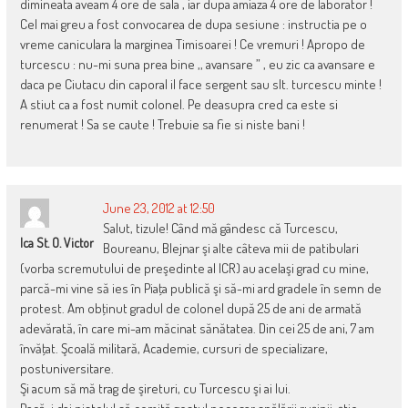
dimineata aveam 4 ore de sala , iar dupa amiaza 4 ore de laborator !
Cel mai greu a fost convocarea de dupa sesiune : instructia pe o
vreme caniculara la marginea Timisoarei ! Ce vremuri ! Apropo de
turcescu : nu-mi suna prea bine ,, avansare ” , eu zic ca avansare e
daca pe Ciutacu din caporal il face sergent sau slt. turcescu minte !
A stiut ca a fost numit colonel. Pe deasupra cred ca este si
renumerat ! Sa se caute ! Trebuie sa fie si niste bani !
June 23, 2012 at 12:50
Salut, tizule! Când mă gândesc că Turcescu,
Ica St. O. Victor
Boureanu, Blejnar şi alte câteva mii de patibulari
(vorba scremutului de preşedinte al ICR) au acelaşi grad cu mine,
parcă-mi vine să ies în Piaţa publică şi să-mi ard gradele în semn de
protest. Am obţinut gradul de colonel după 25 de ani de armată
adevărată, în care mi-am măcinat sănătatea. Din cei 25 de ani, 7 am
învăţat. Şcoală militară, Academie, cursuri de specializare,
postuniversitare.
Şi acum să mă trag de şireturi, cu Turcescu şi ai lui.