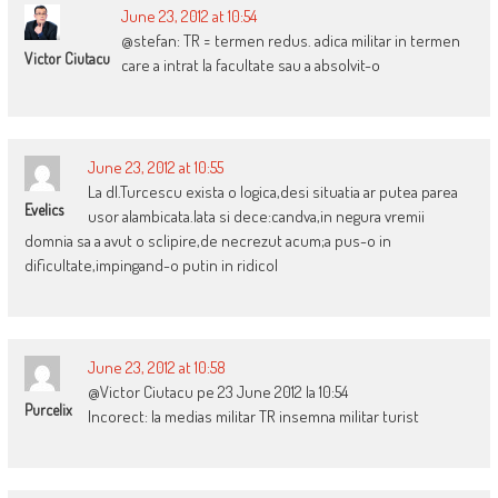
June 23, 2012 at 10:54
@stefan: TR = termen redus. adica militar in termen
Victor Ciutacu
care a intrat la facultate sau a absolvit-o
June 23, 2012 at 10:55
La dl.Turcescu exista o logica,desi situatia ar putea parea
Evelics
usor alambicata.Iata si dece:candva,in negura vremii
domnia sa a avut o sclipire,de necrezut acum;a pus-o in
dificultate,impingand-o putin in ridicol
June 23, 2012 at 10:58
@Victor Ciutacu pe 23 June 2012 la 10:54
Purcelix
Incorect: la medias militar TR insemna militar turist