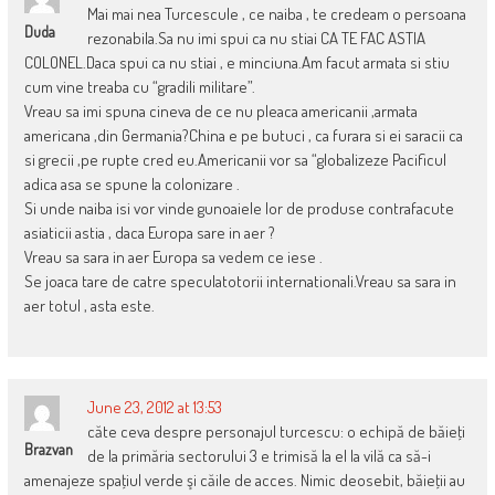
Mai mai nea Turcescule , ce naiba , te credeam o persoana
Duda
rezonabila.Sa nu imi spui ca nu stiai CA TE FAC ASTIA
COLONEL.Daca spui ca nu stiai , e minciuna.Am facut armata si stiu
cum vine treaba cu “gradili militare”.
Vreau sa imi spuna cineva de ce nu pleaca americanii ,armata
americana ,din Germania?China e pe butuci , ca furara si ei saracii ca
si grecii ,pe rupte cred eu.Americanii vor sa “globalizeze Pacificul
adica asa se spune la colonizare .
Si unde naiba isi vor vinde gunoaiele lor de produse contrafacute
asiaticii astia , daca Europa sare in aer ?
Vreau sa sara in aer Europa sa vedem ce iese .
Se joaca tare de catre speculatotorii internationali.Vreau sa sara in
aer totul , asta este.
June 23, 2012 at 13:53
căte ceva despre personajul turcescu: o echipă de băieţi
Brazvan
de la primăria sectorului 3 e trimisă la el la vilă ca să-i
amenajeze spaţiul verde şi căile de acces. Nimic deosebit, băieţii au