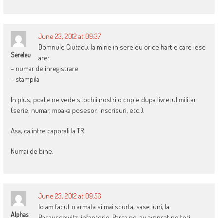
June 23, 2012 at 09:37
Domnule Ciutacu, la mine in sereleu orice hartie care iese
Sereleu
are:
– numar de inregistrare
– stampila
In plus, poate ne vede si ochii nostri o copie dupa livretul militar
(serie, numar, moaka posesor, inscrisuri, etc.).
Asa, ca intre caporali la TR.
Numai de bine.
June 23, 2012 at 09:56
Io am facut o armata si mai scurta, sase luni, la
Alphas
Bacauschwitz, infanterie. Parca ne-au avansat pe toti