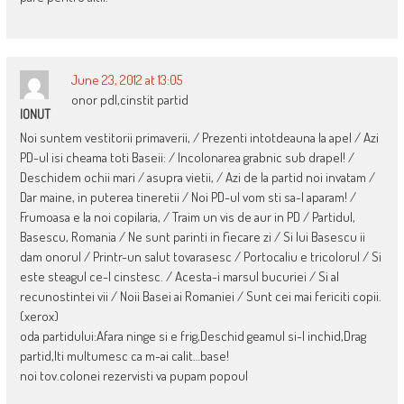
June 23, 2012 at 13:05
onor pdl,cinstit partid
IONUT
Noi suntem vestitorii primaverii, / Prezenti intotdeauna la apel / Azi
PD-ul isi cheama toti Baseii: / Incolonarea grabnic sub drapel! /
Deschidem ochii mari / asupra vietii, / Azi de la partid noi invatam /
Dar maine, in puterea tineretii / Noi PD-ul vom sti sa-l aparam! /
Frumoasa e la noi copilaria, / Traim un vis de aur in PD / Partidul,
Basescu, Romania / Ne sunt parinti in fiecare zi / Si lui Basescu ii
dam onorul / Printr-un salut tovarasesc / Portocaliu e tricolorul / Si
este steagul ce-l cinstesc. / Acesta-i marsul bucuriei / Si al
recunostintei vii / Noii Basei ai Romaniei / Sunt cei mai fericiti copii.
(xerox)
oda partidului:Afara ninge si e frig,Deschid geamul si-l inchid,Drag
partid,Iti multumesc ca m-ai calit…base!
noi tov.colonei rezervisti va pupam popoul