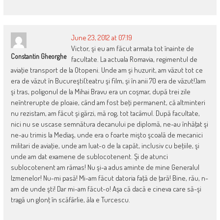
June 23, 2012 at 07:19
Victor, şi eu am făcut armata tot înainte de
Constantin Gheorghe
facultate. La actuala Romavia, regimentul de
aviaţie transport de la Otopeni. Unde am şi huzurit, am văzut tot ce
era de văzut în Bucureşti(teatru şi film, şi în anii 70 era de văzut!)am
şi tras, poligonul de la Mihai Bravu era un coşmar, după trei zile
neîntrerupte de ploaie, când am fost beţi permanent, că altminteri
nu rezistam, am făcut şi gărzi, mă rog, tot tacâmul. După facultate,
nici nu se uscase semnătura decanului pe diplomă, ne-au înhăţat şi
ne-au trimis la Mediaş, unde era o foarte mişto şcoală de mecanici
militari de aviaţie, unde am luat-o de la capăt, inclusiv cu beţiile, şi
unde am dat examene de sublocotenent. Şi de atunci
sublocotenent am rămas! Nu şi-a adus aminte de mine Generalul
Izmenelor! Nu-mi pasă! Mi-am făcut datoria faţă de ţară! Bine, rău, n-
am de unde şti! Dar mi-am făcut-o! Aşa că dacă e cineva care să-şi
tragă un glonţ în scăfârlie, ăla e Turcescu.