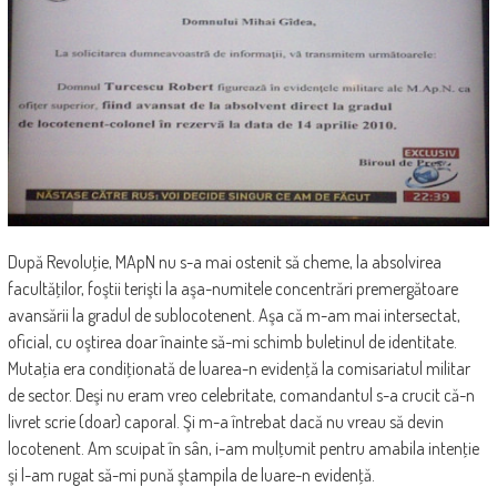
După Revoluţie, MApN nu s-a mai ostenit să cheme, la absolvirea
facultăţilor, foştii terişti la aşa-numitele concentrări premergătoare
avansării la gradul de sublocotenent. Aşa că m-am mai intersectat,
oficial, cu oştirea doar înainte să-mi schimb buletinul de identitate.
Mutaţia era condiţionată de luarea-n evidenţă la comisariatul militar
de sector. Deşi nu eram vreo celebritate, comandantul s-a crucit că-n
livret scrie (doar) caporal. Şi m-a întrebat dacă nu vreau să devin
locotenent. Am scuipat în sân, i-am mulţumit pentru amabila intenţie
şi l-am rugat să-mi pună ştampila de luare-n evidenţă.