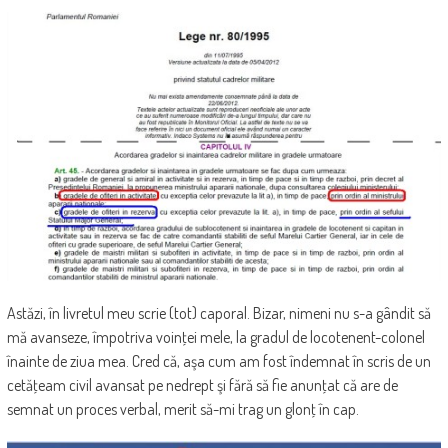
Astăzi, în livretul meu scrie (tot) caporal. Bizar, nimeni nu s-a gândit să
mă avanseze, împotriva voinţei mele, la gradul de locotenent-colonel
înainte de ziua mea. Cred că, aşa cum am fost îndemnat în scris de un
cetăţeam civil avansat pe nedrept şi fără să fie anunţat că are de
semnat un proces verbal, merit să-mi trag un glonţ în cap.