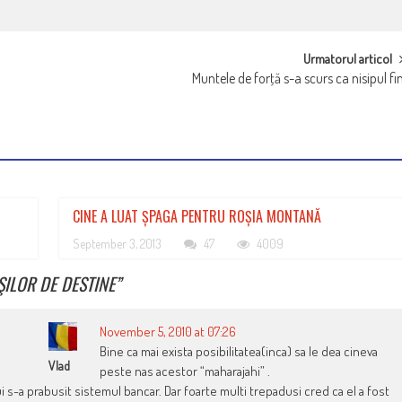
Urmatorul articol
Muntele de forţă s-a scurs ca nisipul fi
CINE A LUAT ȘPAGA PENTRU ROȘIA MONTANĂ
September 3, 2013
47
4009
ILOR DE DESTINE
”
November 5, 2010 at 07:26
Bine ca mai exista posibilitatea(inca) sa le dea cineva
Vlad
peste nas acestor “maharajahi” .
i s-a prabusit sistemul bancar. Dar foarte multi trepadusi cred ca el a fost