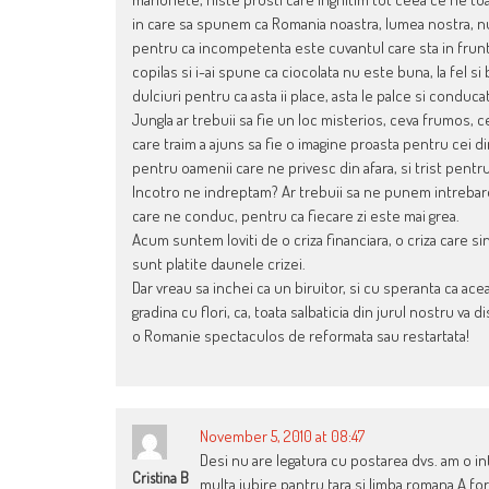
in care sa spunem ca Romania noastra, lumea nostra, nu, 
pentru ca incompetenta este cuvantul care sta in frunte
copilas si i-ai spune ca ciocolata nu este buna, la fel s
dulciuri pentru ca asta ii place, asta le palce si conduc
Jungla ar trebuii sa fie un loc misterios, ceva frumos, 
care traim a ajuns sa fie o imagine proasta pentru cei di
pentru oamenii care ne privesc din afara, si trist pentru
Incotro ne indreptam? Ar trebuii sa ne punem intrebarea 
care ne conduc, pentru ca fiecare zi este mai grea.
Acum suntem loviti de o criza financiara, o criza care si
sunt platite daunele crizei.
Dar vreau sa inchei ca un biruitor, si cu speranta ca ac
gradina cu flori, ca, toata salbaticia din jurul nostru va 
o Romanie spectaculos de reformata sau restartata!
November 5, 2010 at 08:47
Desi nu are legatura cu postarea dvs. am o 
Cristina B
multa iubire pantru tara si limba romana.A f