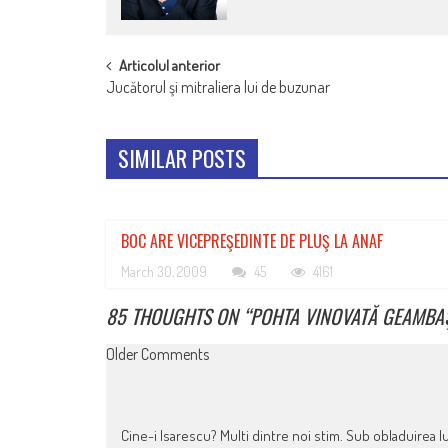
POST
Articolul anterior
Jucătorul şi mitraliera lui de buzunar
NAVIGATION
SIMILAR POSTS
BOC ARE VICEPREŞEDINTE DE PLUŞ LA ANAF
March 30, 2009
45
4161
85 THOUGHTS ON “
POHTA VINOVATĂ GEAMBAŞ
COMMENT
Older Comments
NAVIGATION
Cine-i Isarescu? Multi dintre noi stim. Sub obladuirea lu