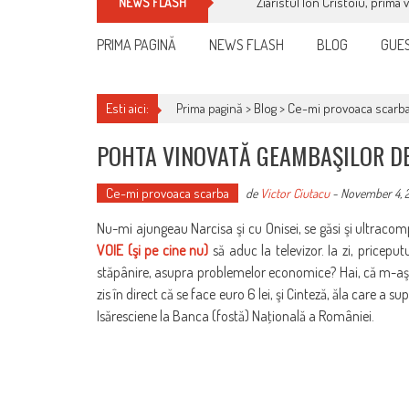
Ziaristul Ion Cristoiu, prima 
NEWS FLASH
PRIMA PAGINĂ
NEWS FLASH
BLOG
GUES
Esti aici:
Prima pagină >
Blog
>
Ce-mi provoaca scarb
POHTA VINOVATĂ GEAMBAŞILOR DE
Ce-mi provoaca scarba
de
Victor Ciutacu
-
November 4, 
Nu-mi ajungeau Narcisa şi cu Onisei, se găsi şi ultrac
VOIE (şi pe cine nu)
să aduc la televizor. Ia zi, pricepu
stăpânire, asupra problemelor economice? Hai, că m-aş b
zis în direct că se face euro 6 lei, şi Cinteză, ăla care a
Isăresciene la Banca (fostă) Naţională a României.