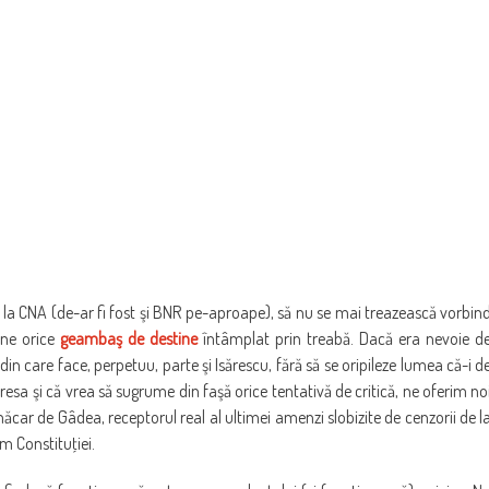
ă la CNA (de-ar fi fost şi BNR pe-aproape), să nu se mai treazească vorbin
iune orice
geambaş de destine
întâmplat prin treabă. Dacă era nevoie d
in care face, perpetuu, parte şi Isărescu, fără să se oripileze lumea că-i d
resa şi că vrea să sugrume din faşă orice tentativă de critică, ne oferim no
măcar de Gâdea, receptorul real al ultimei amenzi slobizite de cenzorii de l
m Constituţiei.