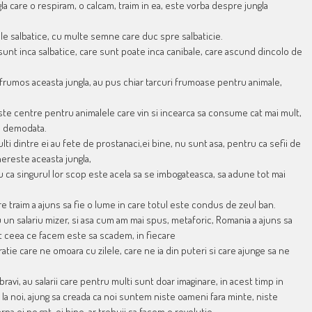
a care o respiram, o calcam, traim in ea, este vorba despre jungla
ale salbatice, cu multe semne care duc spre salbaticie.
re sunt inca salbatice, care sunt poate inca canibale, care ascund dincolo de
frumos aceasta jungla, au pus chiar tarcuri frumoase pentru animale,
ste centre pentru animalele care vin si incearca sa consume cat mai mult,
na demodata.
multi dintre ei au fete de prostanaci,ei bine, nu sunt asa, pentru ca sefii de
hereste aceasta jungla,
u ca singurul lor scop este acela sa se imbogateasca, sa adune tot mai
e traim a ajuns sa fie o lume in care totul este condus de zeul ban.
un salariu mizer, si asa cum am mai spus, metaforic, Romania a ajuns sa
ot ceea ce facem este sa scadem, in fiecare
atie care ne omoara cu zilele, care ne ia din puteri si care ajunge sa ne
bravi, au salarii care pentru multi sunt doar imaginare, in acest timp in
e la noi, ajung sa creada ca noi suntem niste oameni fara minte, niste
na ei pe gat, ei bine, ar trebuii sa facem o revolutie,