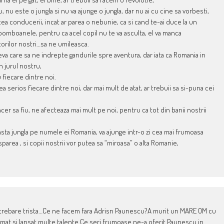
nu este o jungla si nu va ajunge o jungla, dar nu ai cu cine sa vorbesti,
a conducerii, incat ar parea o nebunie, ca si cand te-ai duce la un
i bomboanele, pentru ca acel copil nu te va asculta, el va manca
atorilor nostri…sa ne umileasca.
ceva care sa ne indrepte gandurile spre aventura, dar iata ca Romania in
n jurul nostru,
 fiecare dintre noi.
serios fiecare dintre noi, dar mai mult de atat, ar trebuii sa si-puna cei
ncer sa fiu, ne afecteaza mai mult pe noi, pentru ca tot din banii nostrii
easta jungla pe numele ei Romania, va ajunge intr-o zi cea mai frumoasa
disparea , si copii nostrii vor putea sa “miroasa” o alta Romanie,
intrebare trista…Ce ne facem fara Adrisn Paunescu?A murit un MARE OM cu
ormat si lansat multe talente.Ce seri frumoase ne-a oferit Paunescu in