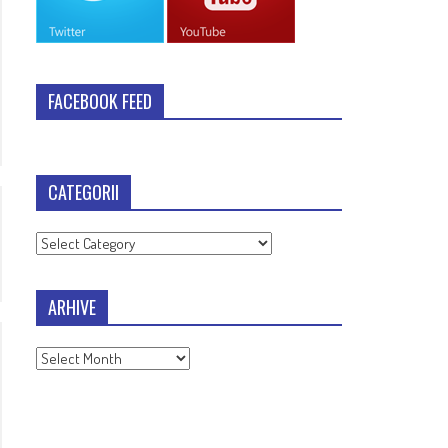
FACEBOOK FEED
CATEGORII
Categorii
ARHIVE
Arhive