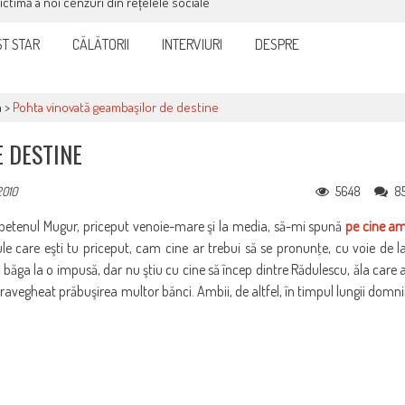
victimă a noi cenzuri din rețelele sociale
T STAR
CĂLĂTORII
INTERVIURI
DESPRE
a
>
Pohta vinovată geambaşilor de destine
 DESTINE
5648
8
2010
ompetenul Mugur, priceput venoie-mare şi la media, să-mi spună
pe cine a
tule care eşti tu priceput, cam cine ar trebui să se pronunţe, cu voie de l
ăga la o impusă, dar nu ştiu cu cine să încep dintre Rădulescu, ăla care 
 supravegheat prăbuşirea multor bănci. Ambii, de altfel, în timpul lungii domni