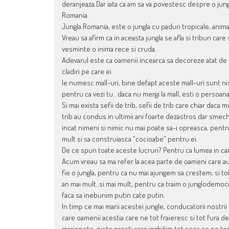
deranjeaza.Dar iata ca am sa va povestesc despre o jungl
Romania.
Jungla Romania, este o jungla cu paduri tropicale, anim
Vreau sa afirm ca in aceasta jungla se afla si triburi ca
vesminte o inima rece si cruda.
Adevarul este ca oamenii incearca sa decoreze atat de 
cladiri pe care ei
le numesc mall-uri, bine defapt aceste mall-uri sunt ni
pentru ca vezi tu.. daca nu mergi la mall, esti o persoa
Si mai exista sefii de trib, sefii de trib care chiar daca 
trib au condus in ultimii ani foarte dezastros dar smec
incat nimeni si nimic nu mai poate sa-i opreasca, pentr
mult si sa construiasca “cocioabe” pentru ei.
De ce spun toate aceste lucruri? Pentru ca lumea in car
Acum vreau sa ma refer la acea parte de oameni care au 
fie o jungla, pentru ca nu mai ajungem sa crestem, si t
an mai mult..si mai mult, pentru ca traim o junglodemocr
faca sa inebunim putin cate putin.
In timp ce mai marii acestei jungle, conducatorii nostrii 
care oamenii acestia care ne tot fraieresc si tot fura d
marionete, niste prosti care inghitim tot ceea ce ne toar