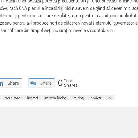
i, dacă funcţionează puterea precedentului (şi funcţionează), oricine. N
ă să-şi facă CNA planul la încasări şi nici nu avem de gând să devenim ciuc
entru noi şi pentru postul care ne plăteşte, nu pentru a achita din publicitat
 sau pentru a-i produce fiori de plăcere vinovată eternului guvernator a
 sanctificare din timpul vieţii nu simţim nevoia să contribuim…
0
Total
Share
Share
Shares
eternizare
invitati
mircea badea
miting
protest
tv