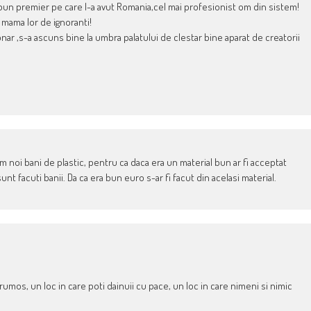
 mai bun premier pe care l-a avut Romania,cel mai profesionist om din sistem!
 mama lor de ignoranti!
onar ,s-a ascuns bine la umbra palatului de clestar bine aparat de creatorii
m noi bani de plastic, pentru ca daca era un material bun ar fi acceptat
t facuti banii. Da ca era bun euro s-ar fi facut din acelasi material.
frumos, un loc in care poti dainuii cu pace, un loc in care nimeni si nimic