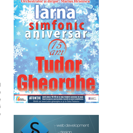
d
e
e
i
a