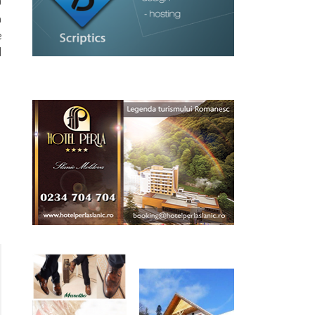
u
a
e
l