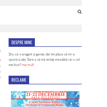
DESPRE MINE
5
Știu că-s arogant și genial, dar îmi place să mi-o
spună și alții. Oare o să mă iertați vreodată că-s cel
m
mai bun?
mai mult
a
a
i
RECLAME