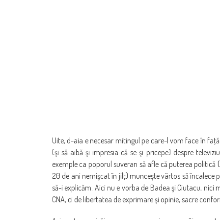
Uite, d-aia e necesar mitingul pe care-l vom face în faţ
(şi să aibă şi impresia că se şi pricepe) despre televiz
exemple ca poporul suveran să afle că puterea politică (d
20 de ani nemişcat în jilţ) munceşte vârtos să încalece p
să-i explicăm. Aici nu e vorba de Badea şi Ciutacu, nici 
CNA, ci de libertatea de exprimare şi opinie, sacre confor