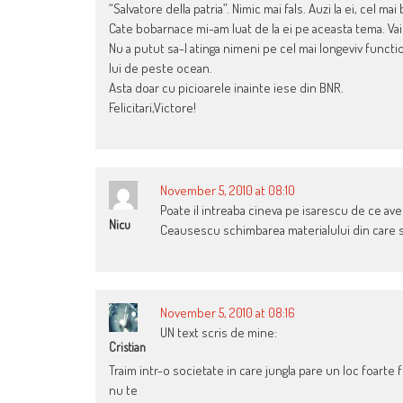
“Salvatore della patria”. Nimic mai fals. Auzi la ei, cel
Cate bobarnace mi-am luat de la ei pe aceasta tema. Vai
Nu a putut sa-l atinga nimeni pe cel mai longeviv functi
lui de peste ocean.
Asta doar cu picioarele inainte iese din BNR.
Felicitari,Victore!
November 5, 2010 at 08:10
Poate il intreaba cineva pe isarescu de ce ave
Nicu
Ceausescu schimbarea materialului din care sun
November 5, 2010 at 08:16
UN text scris de mine:
Cristian
Traim intr-o societate in care jungla pare un loc foarte 
nu te