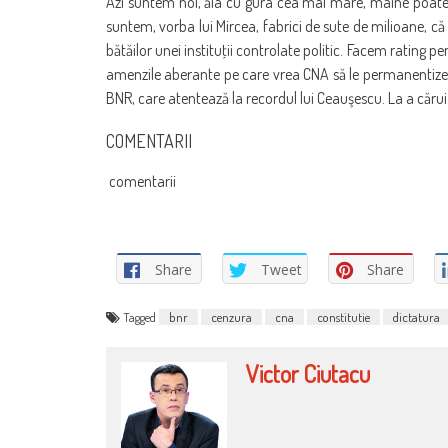
Azi suntem noi, ăia cu gura cea mai mare, mâine poate f
suntem, vorba lui Mircea, fabrici de sute de milioane, c
bătăilor unei instituţii controlate politic. Facem rating p
amenzile aberante pe care vrea CNA să le permanentizeze
BNR, care atentează la recordul lui Ceauşescu. La a cărui
COMENTARII
comentarii
Share
Tweet
Share
Tagged
bnr
cenzura
cna
constitutie
dictatura
Victor Ciutacu