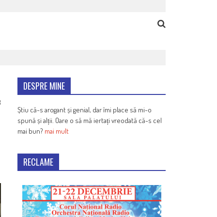
DESPRE MINE
8
Știu că-s arogant și genial, dar îmi place să mi-o
spună și alții. Oare o să mă iertați vreodată că-s cel
mai bun?
mai mult
RECLAME