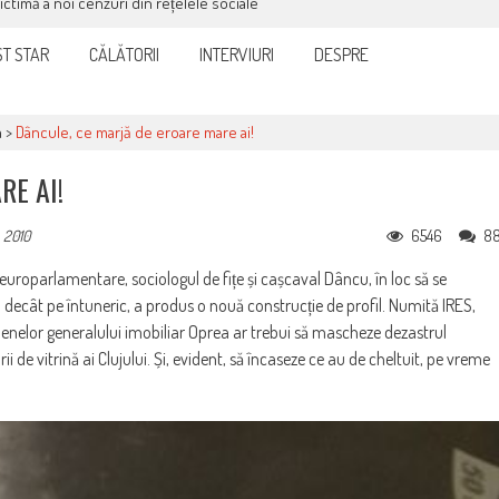
victimă a noi cenzuri din rețelele sociale
T STAR
CĂLĂTORII
INTERVIURI
DESPRE
a
>
Dâncule, ce marjă de eroare mare ai!
RE AI!
6546
8
 2010
uroparlamentare, sociologul de fițe și cașcaval Dâncu, în loc să se
decât pe întuneric, a produs o nouă construcție de profil. Numită IRES,
zmenelor generalului imobiliar Oprea ar trebui să mascheze dezastrul
i de vitrină ai Clujului. Și, evident, să încaseze ce au de cheltuit, pe vreme