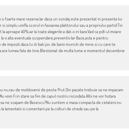
 o foarte mare rezerva.Iar daca un sondaj este prezentat in prezenta lui
si simplu umfla scorul in favoarea platitorului sau a propriului partid.Tin
la aproape 40%,iar la toate alegerile a dat-o in bara.Vad ca pdl-ul moare
 la o alta eventuala suspendare,preventiv.Iar Base,asta e pentru
 de impozit,daca tu iti bati joc de banii munciti de mine si cu care te
arba are lumea fata de tine.Blestemat de multa lume e momentul decembrie
u nu,rau de moldovenii de peste Prut.Din pacate trebuie sa ne impacam
Nu vom fi in stare sa fim de capul nostru niciodata.Altii ne vor hotara
are sa ne scapam de Basescu?Nu suntem o masa compacta de cetateni,nu
a lamentatii si comentarii pe la colturi de strada sau pe la