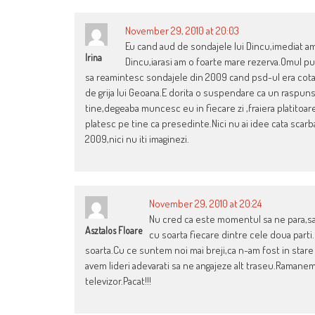
November 29, 2010 at 20:03
Eu cand aud de sondajele lui Dincu,imediat am
Irina
Dincu,iarasi am o foarte mare rezerva.Omul pur 
sa reamintesc sondajele din 2009 cand psd-ul era cotat 
de grija lui Geoana.E dorita o suspendare ca un raspuns
tine,degeaba muncesc eu in fiecare zi ,fraiera platitoare
platesc pe tine ca presedinte.Nici nu ai idee cata sc
2009,nici nu iti imaginezi.
November 29, 2010 at 20:24
Nu cred ca este momentul sa ne para,sa
Asztalos Floare
cu soarta fiecare dintre cele doua parti.
soarta.Cu ce suntem noi mai breji,ca n-am fost in st
avem lideri adevarati sa ne angajeze alt traseu.Ramanem l
televizor.Pacat!!!