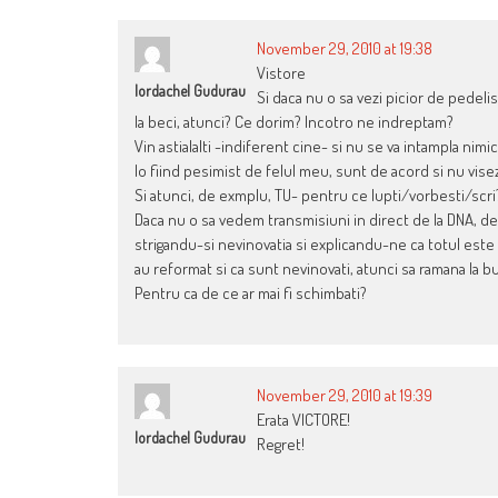
November 29, 2010 at 19:38
Vistore
Iordachel Gudurau
Si daca nu o sa vezi picior de pedeli
la beci, atunci? Ce dorim? Incotro ne indreptam?
Vin astialalti -indiferent cine- si nu se va intampla nimi
Io fiind pesimist de felul meu, sunt de acord si nu visez
Si atunci, de exmplu, TU- pentru ce lupti/vorbesti/scri
Daca nu o sa vedem transmisiuni in direct de la DNA, de p
strigandu-si nevinovatia si explicandu-ne ca totul este 
au reformat si ca sunt nevinovati, atunci sa ramana la b
Pentru ca de ce ar mai fi schimbati?
November 29, 2010 at 19:39
Erata VICTORE!
Iordachel Gudurau
Regret!