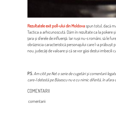
Rezultatele exit poll-ului din Moldova
spun totul, dacă mai
Tactica a arhicunoscută. Dăm în rezultate ca la pokere și
țara și sferele de influență. Iar rușii nu-s români, să le fu
obrăznicia caracteristică personajului care l-a prăbușit p
nou, judecăți de valoare și că se vor găsi destui imbecili 
P.S.
Am citit pe Net o serie de cugetări şi comentarii legat
care-l detestă pe Băsescu nu e cu nimic diferită, în afara 
COMENTARII
comentarii