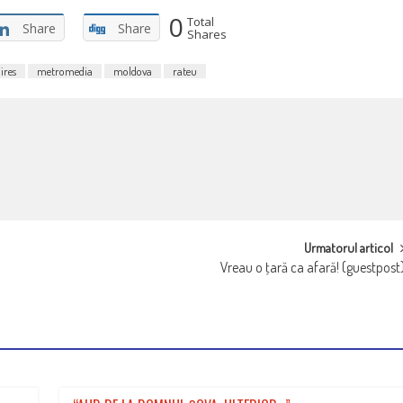
0
Total
Share
Share
Shares
ires
metromedia
moldova
rateu
Urmatorul articol
Vreau o ţară ca afară! (guestpost