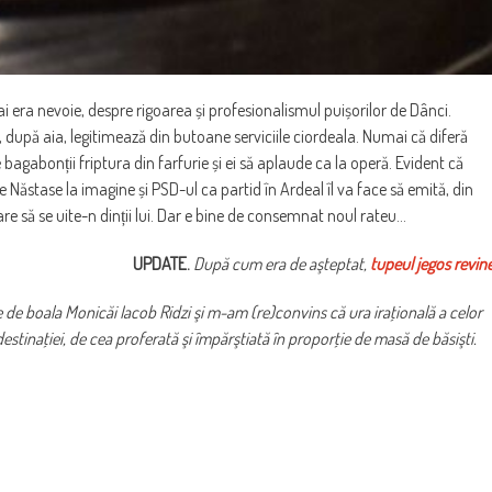
 era nevoie, despre rigoarea și profesionalismul puișorilor de Dânci.
, după aia, legitimează din butoane serviciile ciordeala. Numai că diferă
re bagabonții friptura din farfurie și ei să aplaude ca la operă. Evident că
e Năstase la imagine și PSD-ul ca partid în Ardeal îl va face să emită, din
care să se uite-n dinții lui. Dar e bine de consemnat noul rateu…
UPDATE.
După cum era de aşteptat,
tupeul jegos revin
e de boala Monicăi Iacob Ridzi şi m-am (re)convins că ura iraţională a celor
destinaţiei, de cea proferată şi împărştiată în proporţie de masă de băsişti.