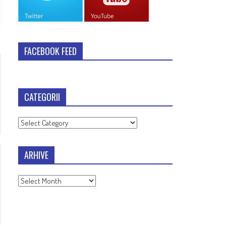
FACEBOOK FEED
CATEGORII
Categorii
ARHIVE
Arhive