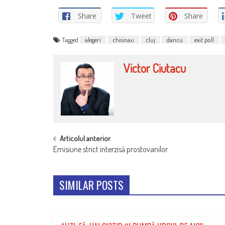
Share
Tweet
Share
Tagged
alegeri
chisinau
cluj
dancu
exit poll
Victor Ciutacu
POST
Articolul anterior
Emisiune strict interzisă prostovanilor
NAVIGATION
SIMILAR POSTS