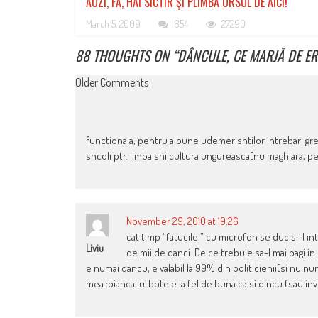
AUZI, FĂ, HAI SICTIR ŞI PLIMBĂ URSUL DE AICI!
March 5, 2009
854
27290
88 THOUGHTS ON “
DÂNCULE, CE MARJĂ DE ER
COMMENT
Older Comments
NAVIGATION
functionala, pentru a pune udemerishtilor intrebari grele
shcoli ptr. limba shi cultura ungureasca[nu maghiara, p
November 29, 2010 at 19:26
cat timp “fatucile ” cu microfon se duc si-l i
Liviu
de mii de danci. De ce trebuie sa-l mai bagi i
e numai dancu, e valabil la 99% din politicienii(si nu n
mea :bianca lu’ bote e la fel de buna ca si dincu (sau inv