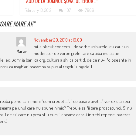
“AUD DE LA DOMNUL ŞOVA, ULTERIOR…”
February 13, 2012
107
7866
OARE MARE AI!
”
November 29, 2010 at 19:09
mi-a placut concertul de vorbe ushurele. eu caut un
Marian
moderator de vorbe grele care sa aiba instalatie
, ex: udmr ia bani ca org. culturala shi ca partid. de ce nu-i foloseshte in
entru ca maghiar inseamna supus al regelui ungariei]
ntreaba pe neica-nimeni “cum credeti…”, ” ce parare aveti…” vor exista zeci
n seama pe unul care nu spune nimic? Trebuie sa fii tare prost atunci. Si nu
umai) de azi care nu prea stiu cum ii cheama daca-i intrebi repede. parerea
ers).