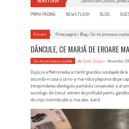
Ziaristul Ion Cristoiu, prima 
NEWS FLASH
PRIMA PAGINĂ
NEWS FLASH
BLOG
GUES
Esti aici:
Prima pagină >
Blog
>
Ce-mi provoaca scarb
DÂNCULE, CE MARJĂ DE EROARE MA
Ce-mi provoaca scarba
de
Victor Ciutacu
-
November 29,
După ce a Metromedia a trântit grandios sondajele de le e
ascundă-n casă și să nu-și mai ridice plapuma de pe cap 
întreprinderea ideologului partidului conservelor și al i
sociologic din trecut, extrem de profitabil pentru gânditori
de criză, mărimile zilei și, mai ales, statul.