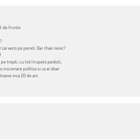
st de frunte
c?
 cai verzi pe pereti. Dar chiar nimic?
?
e trepti, cu toti trupetii pedisti,
o inscenare politica si ca ei doar
utoane inca 20 de ani.