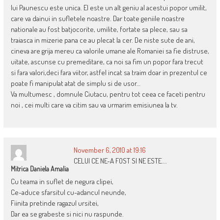
lui Paunescu este unica. El este un alt geniu al acestui popor umilit,
care va dainui in sufletele noastre. Dar toate geniile noastre
nationale au fost batjocorite, umilite, fortate sa plece, sau sa
traiasca in mizerie pana ce au plecat la cer. De niste sute de ani,
cineva are grija mereu ca valorile umane ale Romaniei sa fie distruse,
uitate, ascunse cu premeditare, ca noi sa fim un popor fara trecut
si fara valori,deci fara viitor, astfel incat sa traim doar in prezentul ce
poate fi manipulat atat de simplu si de usor…
Va multumesc , domnule Ciutacu, pentru tot ceea ce faceti pentru
noi , cei multi care va citim sau va urmarim emisiunea la tv.
November 6, 2010 at 19:16
CELUI CE NE-A FOST SI NE ESTE….
Mitrica Daniela Amalia
Cu teama in suflet de negura clipei,
Ce-aduce sfarsitul cu-adancul neunde,
Fiinita pretinde ragazul ursitei,
Dar ea se grabeste si nici nu raspunde.