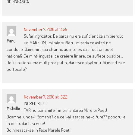
ODIHNEASCA.
November 7, 2010 at 14:55
Sufar ingrozitor. De parca nu era suficient ca am pierdut
Manu
un MARE OM, imi taie sufletul mizeria ce astazi ne
conduce. Oamenii astia chiar nu au inteles ca a fost un poet
national? Ce minti inguste, ce creiere liniare, ce suflete pustiite…
Doliul national era mult prea putin, dar era obligatoriu. Si moartea e
portocalie?
November 7, 2010 at 15:22
INCREDIBIL!!!!!
Michelle
TVR nu transmite inmormantarea Marelui Poet!
Doamne! unde-i Romania? de ce i-ai lasat sa ne-o fure?? poporul e
in doliu, dar tara nu e!
Odihneasca-se in Pace Marele Poet!