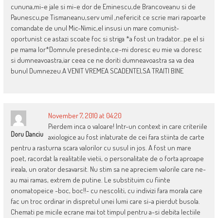
cununa,mi-e jale si mi-e dor de Eminescu,de Brancoveanu si de
Paunescu,pe Tismaneanu,serv umil ,nefericit ce scrie mari rapoarte
comandate de unul Mic-Nimic,el insusi un mare comunist-
oportunist ce astazi scoate foc si striga *a fost un tradator…pe el si
pe mama lor*Domnule presedinte,ce-mi doresc eu mie va doresc
si dumneavoastra,iar ceea ce ne doriti dumneavoastra sa va dea
bunul Dumnezeu.A VENIT VREMEA SCADENTEI,SA TRAITI BINE
November 7, 2010 at 04:20
Pierdem inca o valoare! Intr-un context in care criteriile
Doru Danciu
axiologice au fost inlaturate de cei fara stiinta de carte
pentru a rasturna scara valorilor cu susul in jos. A fost un mare
poet, racordat la realitatile vietii, o personalitate de o forta aproape
ireala, un orator desavarsit. Nu stim sa ne apreciem valorile care ne-
au mai ramas, extrem de putine. Le substituim cu fiinte
onomatopeice -boc, boc!!- cu nescoliti, cu indivizi fara morala care
fac un troc ordinar in dispretul unei lumi care si-a pierdut busola.
Chemati pe micile ecrane mai tot timpul pentru a-si debita lectiile