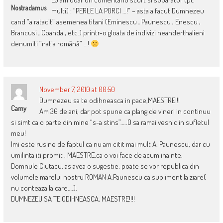
Nostradamus
multi) : “PERLE LA PORCI …!” – asta a facut Dumnezeu
cand “a ratacit” asemenea titani (Eminescu , Paunescu , Enescu ,
Brancusi , Coanda , etc.) printr-o gloata de indivizi neanderthalieni
denumiti “natia română” …!
November 7, 2010 at 00:50
Dumnezeu sa te odihneasca in pace,MAESTRE!!!
Camy
Am 36 de ani, dar pot spune ca plang de vineri in continuu
si simt ca o parte din mine “s-a stins”…..O sa ramai vesnic in sufletul
meu!
Imi este rusine de faptul ca nu am citit mai mult A. Paunescu, dar cu
umilinta iti promit , MAESTRE,ca o voi face de acum inainte.
Domnule Ciutacu, as avea o sugestie: poate se vor republica din
volumele marelui nostru ROMAN A.Paunescu ca supliment la ziare(
nu conteaza la care….).
DUMNEZEU SA TE ODIHNEASCA, MAESTRE!!!!