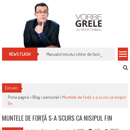
Skip
to
content
Manualul micului cititor de facturi: nu plăti nimic 
NEWS FLASH
Esti aici:
Prima pagină >
Blog
>
personal
>
Muntele de forţă s-a scurs ca nisipul
fin
MUNTELE DE FORŢĂ S-A SCURS CA NISIPUL FIN