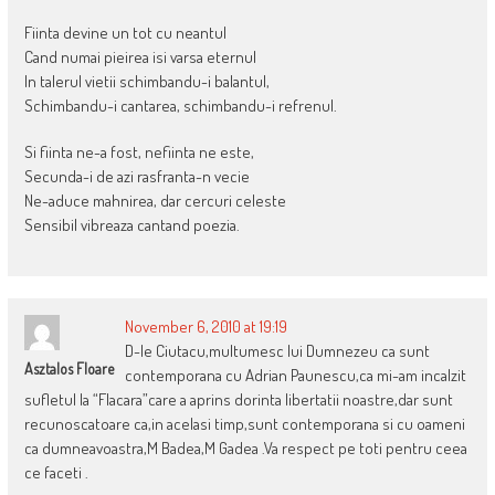
Fiinta devine un tot cu neantul
Cand numai pieirea isi varsa eternul
In talerul vietii schimbandu-i balantul,
Schimbandu-i cantarea, schimbandu-i refrenul.
Si fiinta ne-a fost, nefiinta ne este,
Secunda-i de azi rasfranta-n vecie
Ne-aduce mahnirea, dar cercuri celeste
Sensibil vibreaza cantand poezia.
November 6, 2010 at 19:19
D-le Ciutacu,multumesc lui Dumnezeu ca sunt
Asztalos Floare
contemporana cu Adrian Paunescu,ca mi-am incalzit
sufletul la “Flacara”care a aprins dorinta libertatii noastre,dar sunt
recunoscatoare ca,in acelasi timp,sunt contemporana si cu oameni
ca dumneavoastra,M Badea,M Gadea .Va respect pe toti pentru ceea
ce faceti .