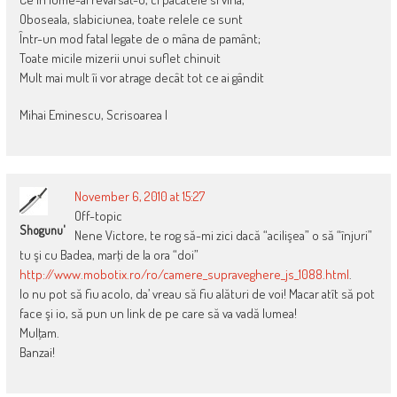
Oboseala, slabiciunea, toate relele ce sunt
Într-un mod fatal legate de o mâna de pamânt;
Toate micile mizerii unui suflet chinuit
Mult mai mult îi vor atrage decât tot ce ai gândit
Mihai Eminescu, Scrisoarea I
November 6, 2010 at 15:27
Off-topic
Shogunu'
Nene Victore, te rog să-mi zici dacă “acilişea” o să “înjuri”
tu şi cu Badea, marţi de la ora “doi”
http://www.mobotix.ro/ro/camere_supraveghere_js_1088.html
.
Io nu pot să fiu acolo, da’ vreau să fiu alături de voi! Macar atît să pot
face şi io, să pun un link de pe care să va vadă lumea!
Mulţam.
Banzai!