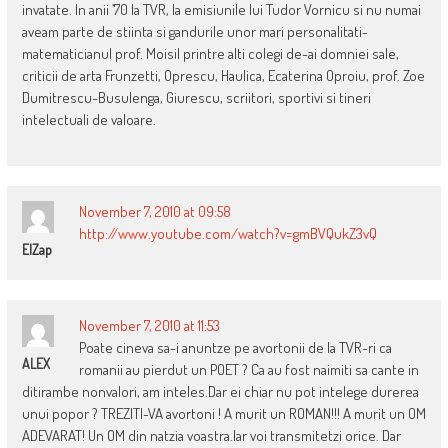
invatate. In anii ’70 la TVR, la emisiunile lui Tudor Vornicu si nu numai
aveam parte de stiinta si gandurile unor mari personalitati-
matematicianul prof. Moisil printre alti colegi de-ai domniei sale,
criticii de arta Frunzetti, Oprescu, Haulica, Ecaterina Oproiu, prof. Zoe
Dumitrescu-Busulenga, Giurescu, scriitori, sportivi si tineri
intelectuali de valoare.
November 7, 2010 at 09:58
http://www.youtube.com/watch?v=gmBVQukZ3vQ
ElZap
November 7, 2010 at 11:53
Poate cineva sa-i anuntze pe avortonii de la TVR-ri ca
ALEX
romanii au pierdut un POET ? Ca au fost naimiti sa cante in
ditirambe nonvalori, am inteles.Dar ei chiar nu pot intelege durerea
unui popor ? TREZITI-VA avortoni ! A murit un ROMAN!!! A murit un OM
ADEVARAT! Un OM din natzia voastra.Iar voi transmitetzi orice. Dar