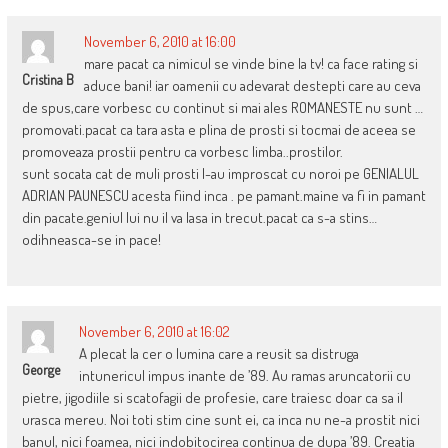
November 6, 2010 at 16:00
mare pacat ca nimicul se vinde bine la tv! ca face rating si
Cristina B
aduce bani! iar oamenii cu adevarat destepti care au ceva
de spus,care vorbesc cu continut si mai ales ROMANESTE nu sunt …
promovati.pacat ca tara asta e plina de prosti si tocmai de aceea se
promoveaza prostii pentru ca vorbesc limba..prostilor.
sunt socata cat de muli prosti l-au improscat cu noroi pe GENIALUL
ADRIAN PAUNESCU acesta fiind inca . pe pamant.maine va fi in pamant
din pacate.geniul lui nu il va lasa in trecut.pacat ca s-a stins…
odihneasca-se in pace!
November 6, 2010 at 16:02
A plecat la cer o lumina care a reusit sa distruga
George
intunericul impus inante de ’89. Au ramas aruncatorii cu
pietre, jigodiile si scatofagii de profesie, care traiesc doar ca sa il
urasca mereu. Noi toti stim cine sunt ei, ca inca nu ne-a prostit nici
banul, nici foamea, nici indobitocirea continua de dupa ’89. Creatia