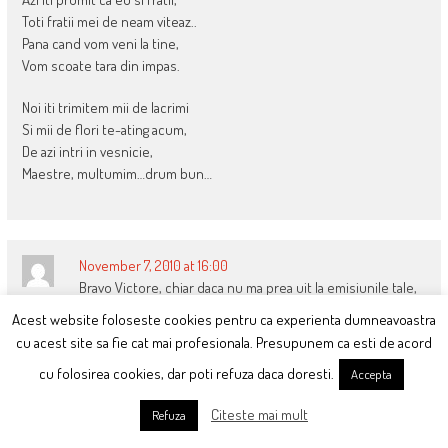
Toti fratii mei de neam viteaz..
Pana cand vom veni la tine,
Vom scoate tara din impas.
Noi iti trimitem mii de lacrimi
Si mii de flori te-ating acum,
De azi intri in vesnicie,
Maestre, multumim…drum bun…
November 7, 2010 at 16:00
Bravo Victore, chiar daca nu ma prea uit la emisiunile tale,
Camil
ai demonstrat ca esti un mare OM, si stii sa apreciezi o
Acest website foloseste cookies pentru ca experienta dumneavoastra
mare valoare ca Paunescu, spre deosebire de alti colegi care se
cu acest site sa fie cat mai profesionala. Presupunem ca esti de acord
iubesc mai mult pe ei insisi.Dormi in pace, maestre!
cu folosirea cookies, dar poti refuza daca doresti.
Accepta
Citeste mai mult
Refuza
November 7, 2010 at 16:18