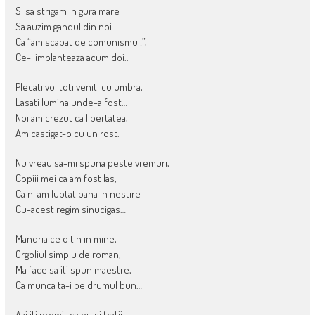
Si sa strigam in gura mare
Sa auzim gandul din noi..
Ca “am scapat de comunismul!”,
Ce-l implanteaza acum doi..
Plecati voi toti veniti cu umbra,
Lasati lumina unde-a fost…
Noi am crezut ca libertatea,
Am castigat-o cu un rost.
Nu vreau sa-mi spuna peste vremuri,
Copiii mei ca am fost las,
Ca n-am luptat pana-n nestire
Cu-acest regim sinucigas…
Mandria ce o tin in mine,
Orgoliul simplu de roman,
Ma face sa iti spun maestre,
Ca munca ta-i pe drumul bun…
Azi iti promit ca eu si fratii,