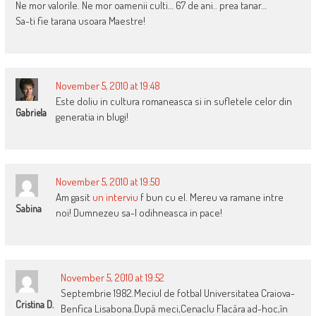
Ne mor valorile. Ne mor oamenii culti… 67 de ani.. prea tanar…
Sa-ti fie tarana usoara Maestre!
November 5, 2010 at 19:48
Este doliu in cultura romaneasca si in sufletele celor din
Gabriela
generatia in blugi!
November 5, 2010 at 19:50
Am gasit
un interviu
f bun cu el. Mereu va ramane intre
Sabina
noi! Dumnezeu sa-l odihneasca in pace!
November 5, 2010 at 19:52
Septembrie 1982.Meciul de fotbal Universitatea Craiova-
Cristina D.
Benfica Lisabona.După meci,Cenaclu Flacăra ad-hoc,în