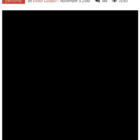
personal
148
7293
de
Victor Ciutacu
-
November 5, 2010