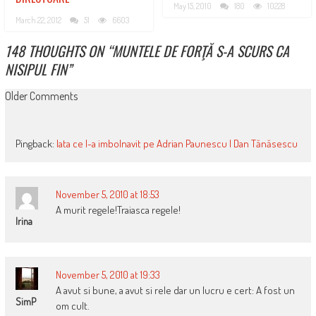
May 15, 2010
180
10228
March 22, 2012
51
6603
148 THOUGHTS ON “
MUNTELE DE FORŢĂ S-A SCURS CA
NISIPUL FIN
”
COMMENT
Older Comments
NAVIGATION
Pingback:
Iata ce l-a imbolnavit pe Adrian Paunescu | Dan Tănăsescu
November 5, 2010 at 18:53
A murit regele!Traiasca regele!
Irina
November 5, 2010 at 19:33
A avut si bune, a avut si rele dar un lucru e cert: A fost un
SimP
om cult.