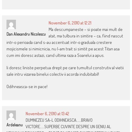
November 6, 2010 at 12:21
Ma descumpaneste – si poate mai mult de
Dan Alexandru Nicolescu
atat, ma tulbura in simtire – ca, fiind nascut
intr-o perioada cand s-au accentuat intr-o graduala crestere
mojicismele si nimicnicia, nu l-am trait si simtit pe acest Titan asa
cum imi doresc astazi, cand ultima raza a Soarelui a apus.
Ii doresc liniste perpetua drept pe care tumultul construtiv al vietii
sale intru vizarea binelui colectiv ii acorda indubitabil!
Odihneasca-se in pace!
November 6, 2010 at 13:42
DUMNEZEU SA-L ODIHNEASCA……BRAVO
Ardeleanu
VICTORE…..SUPERBE CUVINTE DESPRE UN GENIU AL