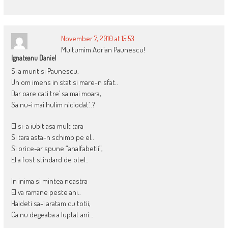
November 7, 2010 at 15:53
Multumim Adrian Paunescu!
Ignateanu Daniel
Si a murit si Paunescu,
Un om imens in stat si mare-n sfat..
Dar oare cati tre’ sa mai moara,
Sa nu-i mai hulim niciodat’..?
El si-a iubit asa mult tara
Si tara asta-n schimb pe el..
Si orice-ar spune “analfabetii”,
El a fost stindard de otel..
In inima si mintea noastra
El va ramane peste ani..
Haideti sa-i aratam cu totii,
Ca nu degeaba a luptat ani…