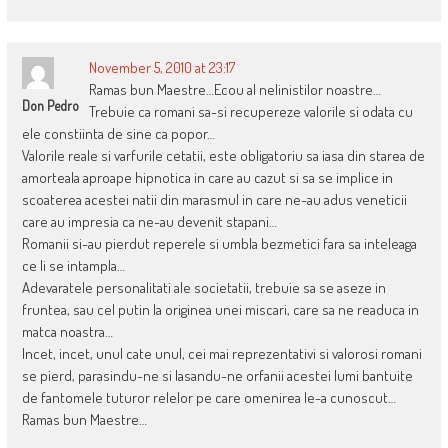
November 5, 2010 at 23:17
Ramas bun Maestre…Ecou al nelinistilor noastre…
Don Pedro
Trebuie ca romani sa-si recupereze valorile si odata cu
ele constiinta de sine ca popor…
Valorile reale si varfurile cetatii, este obligatoriu sa iasa din starea de
amorteala aproape hipnotica in care au cazut si sa se implice in
scoaterea acestei natii din marasmul in care ne-au adus veneticii
care au impresia ca ne-au devenit stapani…
Romanii si-au pierdut reperele si umbla bezmetici fara sa inteleaga
ce li se intampla…
Adevaratele personalitati ale societatii, trebuie sa se aseze in
fruntea, sau cel putin la originea unei miscari, care sa ne readuca in
matca noastra…
Incet, incet, unul cate unul, cei mai reprezentativi si valorosi romani
se pierd, parasindu-ne si lasandu-ne orfanii acestei lumi bantuite
de fantomele tuturor relelor pe care omenirea le-a cunoscut…
Ramas bun Maestre…