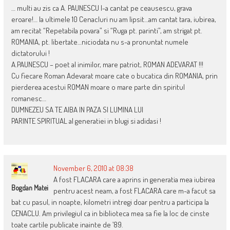
… multi au zis ca A. PAUNESCU l-a cantat pe ceausescu, grava
eroare!… la ultimele 10 Cenacluri nu am lipsit…am cantat tara, iubirea,
am recitat “Repetabila povara” si “Ruga pt. parinti”, am strigat pt.
ROMANIA, pt. libertate…niciodata nu s-a pronuntat numele
dictatorului !
A.PAUNESCU – poet al inimilor, mare patriot, ROMAN ADEVARAT !!!
Cu fiecare Roman Adevarat moare cate o bucatica din ROMANIA, prin
pierderea acestui ROMAN moare o mare parte din spiritul
romanesc…
DUMNEZEU SA TE AIBA IN PAZA SI LUMINA LUI
PARINTE SPIRITUAL al generatiei in blugi si adidasi !
November 6, 2010 at 08:38
A fost FLACARA care a aprins in generatia mea iubirea
Bogdan Matei
pentru acest neam, a fost FLACARA care m-a facut sa
bat cu pasul, in noapte, kilometri intregi doar pentru a participa la
CENACLU. Am privilegiul ca in biblioteca mea sa fie la loc de cinste
toate cartile publicate inainte de ’89.