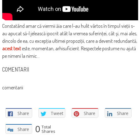
Constatând amar că viermii ăia care l-au hulit vârtos în timpul vieţii s-
au apucat să-l jelească ipocrit atât la vremea suferinţei, cât şi, mai ales,
dincolo de ea, cu excepţia ultimei propoziţii, care a devenit redundantă,
acest text
este, momentan, arhisuficient. Respectele postume nu ajută
pe nimeni la nimic…
COMENTARII
comentarii
Share
Tweet
Share
Share
0
Total
Share
Shares