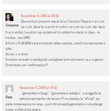
November 6, 2010 at 00:52
Daca ai fost prezent macar la un Cenaclu Flacara n-ai cum
Sinzianna
sa-l uiti, daca te-a privit in ochi n-ai cum sa-l uiti, dar daca
ti-a si vorbit, l-ai atins sau ai zabovit in umbra lui macar o clipa – ai
inteles : era UNIC.
A fost o FLACARA care a luminat calea noastra, cand inca mai exista o
cale…
Acum, s-a stins.
Suntem vinovati si pedepsiti sa bajbaim prin intuneric ca s-o gasim…
Dumnezeu sa-l odihneasca !!
November 6, 2010 at 07:45
…”generatia in blugi”…”generatia in adidasi”…o aroganta la
Gena
adresa mai marilor de atunci !!! nu existau la “oficial”, pe
piata romaneasca nu erau…sunt din aceasta generatie si imi plange
inima, sufletul ma doare…