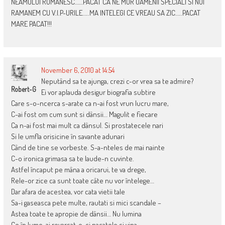
NEAMULUI ROMANESC……PACAT CA NE MOR OAMENII SPECIALI SI NOI
RAMANEM CU V.I.P-URILE…..MA INTELEGI CE VREAU SA ZIC…..PACAT
MARE PACAT!!!
November 6, 2010 at 14:54
Neputând sa te ajunga, crezi c-or vrea sa te admire?
Robert-G
Ei vor aplauda desigur biografia subtire
Care s-o-ncerca s-arate ca n-ai fost vrun lucru mare,
C-ai fost om cum sunt si dânsii… Magulit e fiecare
Ca n-ai fost mai mult ca dânsul. Si prostatecele nari
Si le umfla orisicine în savante adunari
Când de tine se vorbeste. S-a-nteles de mai nainte
C-o ironica grimasa sa te laude-n cuvinte.
Astfel încaput pe mâna a oricarui, te va drege,
Rele-or zice ca sunt toate câte nu vor întelege…
Dar afara de acestea, vor cata vietii tale
Sa-i gaseasca pete multe, rautati si mici scandale –
Astea toate te apropie de dânsii… Nu lumina
Ce în lume-ai revarsat-o, ci pacatele si vina,