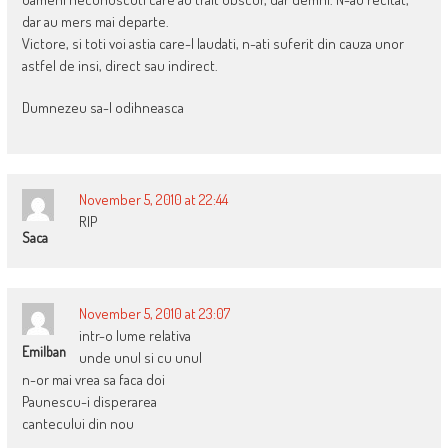
dar au mers mai departe.
Victore, si toti voi astia care-l laudati, n-ati suferit din cauza unor
astfel de insi, direct sau indirect.
Dumnezeu sa-l odihneasca
November 5, 2010 at 22:44
RIP
Saca
November 5, 2010 at 23:07
intr-o lume relativa
Emilban
unde unul si cu unul
n-or mai vrea sa faca doi
Paunescu-i disperarea
cantecului din nou