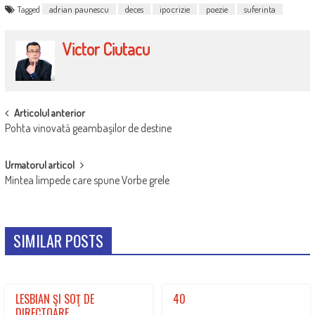
Tagged
adrian paunescu
deces
ipocrizie
poezie
suferinta
Victor Ciutacu
POST
Articolul anterior
Pohta vinovată geambaşilor de destine
NAVIGATION
Urmatorul articol
Mintea limpede care spune Vorbe grele
SIMILAR POSTS
LESBIAN ŞI SOŢ DE
40
DIRECTOARE