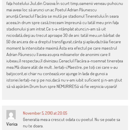
faţa hotelului Jiul,din Craiova.În scurt timp,oamenii veneau puhoi,nu
mai aveai loc să arunci un ac.Poetul Adrian Păunescu
anunţă:Cenaclul Flacăra se mută pe stadionul Tineretului.În seara
aceea,în drum spre casă,treceam împreună cu tatăl meu prin faţa
stadionului şi am intrat.Ce s-a-ntâmplat atunci,n-am să uit
niciodată,deşi au trecut aproape 30 de ani: tatăl meu,un bărbat de
50 de ani,era de-a dreptul transfigurat,cânta şi aplauda,trăia fiecare
moment la intensitate maximă.Ăsta era efectul pe care maestrul
Adrian Păunescu îl avea asupra milioanelor de anonimi care îl
iubeau,îl respectau,îl divinizau.Cenaclul Flacăra a-nsemnat tinereţea
mea.Mă doare atât de mult…Iertaţi-i,Maestre, pe toţi cei care v-au
batjocorit,ei chiar nu contează,vor ajunge în lada de gunoi a
istoriei.Iertaţi-ne şi pe noi,dacă nu v-am iubit suficient şi n-am ştiut
să vă apărăm.Drum bun spre NEMURIRE!Să vă fie veşnicia uşoară!
November 5, 2010 at 20:05
Generatia mea a crescut odata cu poetul. Nu se poate sa
Viorica
nu te doara.