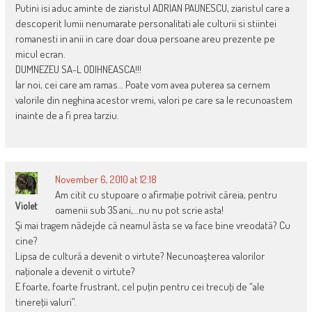
Putini isi aduc aminte de ziaristul ADRIAN PAUNESCU, ziaristul care a
descoperit lumii nenumarate personalitati ale culturii si stiintei
romanesti in anii in care doar doua persoane areu prezente pe
micul ecran.
DUMNEZEU SA-L ODIHNEASCA!!!
Iar noi, cei care am ramas… Poate vom avea puterea sa cernem
valorile din neghina acestor vremi, valori pe care sa le recunoastem
inainte de a fi prea tarziu.
November 6, 2010 at 12:18
Am citit cu stupoare o afirmaţie potrivit căreia, pentru
Violet
oamenii sub 35 ani,…nu nu pot scrie asta!
Şi mai tragem nădejde că neamul ăsta se va face bine vreodată? Cu
cine?
Lipsa de cultură a devenit o virtute? Necunoaşterea valorilor
naţionale a devenit o virtute?
E foarte, foarte frustrant, cel puţin pentru cei trecuţi de “ale
tinereţii valuri”.