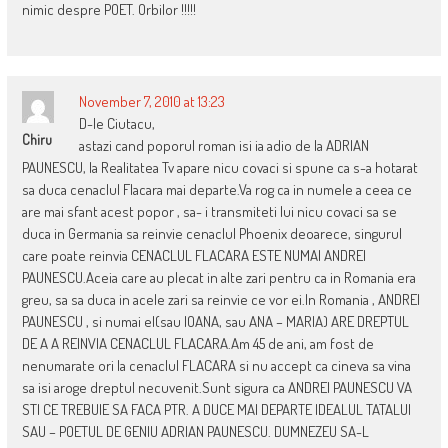
nimic despre POET. Orbilor !!!!!
November 7, 2010 at 13:23
D-le Ciutacu,
Chiru
astazi cand poporul roman isi ia adio de la ADRIAN
PAUNESCU, la Realitatea Tv apare nicu covaci si spune ca s-a hotarat
sa duca cenaclul Flacara mai departe.Va rog ca in numele a ceea ce
are mai sfant acest popor , sa- i transmiteti lui nicu covaci sa se
duca in Germania sa reinvie cenaclul Phoenix deoarece, singurul
care poate reinvia CENACLUL FLACARA ESTE NUMAI ANDREI
PAUNESCU.Aceia care au plecat in alte zari pentru ca in Romania era
greu, sa sa duca in acele zari sa reinvie ce vor ei.In Romania , ANDREI
PAUNESCU , si numai el(sau IOANA, sau ANA – MARIA) ARE DREPTUL
DE A A REINVIA CENACLUL FLACARA.Am 45 de ani, am fost de
nenumarate ori la cenaclul FLACARA si nu accept ca cineva sa vina
sa isi aroge dreptul necuvenit.Sunt sigura ca ANDREI PAUNESCU VA
STI CE TREBUIE SA FACA PTR. A DUCE MAI DEPARTE IDEALUL TATALUI
SAU – POETUL DE GENIU ADRIAN PAUNESCU. DUMNEZEU SA-L