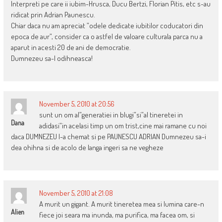
Interpreti pe care ii iubim-Hrusca, Ducu Bertzi, Florian Pitis, etc s-au
ridicat prin Adrian Paunescu.
Chiar daca nu am apreciat ”odele dedicate iubitilor coducatori din
epoca de aur”, consider ca o astfel de valoare culturala parca nu a
aparut in acesti 20 de ani de democratie.
Dumnezeu sa-l odihneasca!
November 5, 2010 at 20:56
sunt un om al”generatiei in blugi”si”al tineretei in
Dana
adidasi”in acelasi timp un om trist,cine mai ramane cu noi
daca DUMNEZEU l-a chemat si pe PAUNESCU ADRIAN Dumnezeu sa-i
dea ohihna si de acolo de langa ingeri sa ne vegheze
November 5, 2010 at 21:08
A murit un gigant. A murit tineretea mea si lumina care-n
Alien
fiece joi seara ma inunda, ma purifica, ma facea om, si