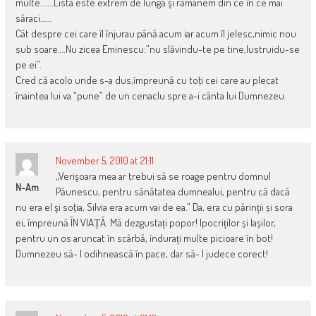
multe…….Lista este extrem de lungă şi rămânem din ce în ce mai
săraci……
Cât despre cei care îl înjurau până acum iar acum îl jelesc,nimic nou
sub soare….Nu zicea Eminescu:”nu slăvindu-te pe tine,lustruidu-se
pe ei”.
Cred că acolo unde s-a dus,împreună cu toţi cei care au plecat
înaintea lui va “pune” de un cenaclu spre a-i cânta lui Dumnezeu.
November 5, 2010 at 21:11
„Verişoara mea ar trebui să se roage pentru domnul
N-Am
Păunescu, pentru sănătatea dumnealui, pentru că dacă
nu era el şi soţia, Silvia era acum vai de ea.” Da, era cu părinții și sora
ei, împreună ÎN VIAȚĂ. Mă dezgustați popor! Ipocriților și lașilor,
pentru un os aruncat în scârbă, îndurați multe picioare în bot!
Dumnezeu să- l odihnească în pace, dar să- l judece corect!