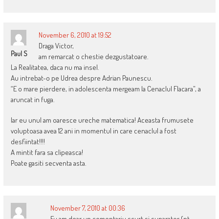
November 6, 2010 at 19:52
Draga Victor,
Paul S
am remarcat o chestie dezgustatoare.
La Realitatea, daca nu ma insel.
Au intrebat-o pe Udrea despre Adrian Paunescu.
“E o mare pierdere, in adolescenta mergeam la Cenaclul Flacara”, a
aruncat in fuga.
Iar eu unul am oaresce ureche matematica! Aceasta frumusete
voluptoasa avea 12 ani in momentul in care cenaclul a fost
desfiintat!!!!
A mintit fara sa clipeasca!
Poate gasiti secventa asta.
November 7, 2010 at 00:36
Eu am doar un comentariu scurt si suparator (pt.