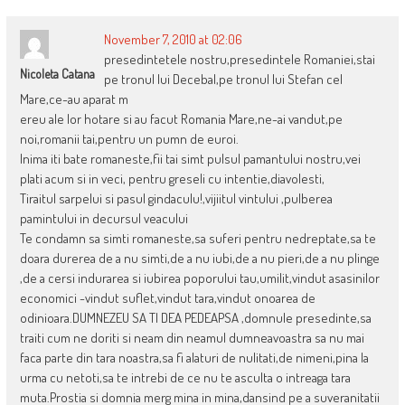
November 7, 2010 at 02:06
presedintetele nostru,presedintele Romaniei,stai
Nicoleta Catana
pe tronul lui Decebal,pe tronul lui Stefan cel
Mare,ce-au aparat m
ereu ale lor hotare si au facut Romania Mare,ne-ai vandut,pe
noi,romanii tai,pentru un pumn de euroi.
Inima iti bate romaneste,fii tai simt pulsul pamantului nostru,vei
plati acum si in veci, pentru greseli cu intentie,diavolesti,
Tiraitul sarpelui si pasul gindaculu!,vijiitul vintului ,pulberea
pamintului in decursul veacului
Te condamn sa simti romaneste,sa suferi pentru nedreptate,sa te
doara durerea de a nu simti,de a nu iubi,de a nu pieri,de a nu plinge
,de a cersi indurarea si iubirea poporului tau,umilit,vindut asasinilor
economici -vindut suflet,vindut tara,vindut onoarea de
odinioara.DUMNEZEU SA TI DEA PEDEAPSA ,domnule presedinte,sa
traiti cum ne doriti si neam din neamul dumneavoastra sa nu mai
faca parte din tara noastra,sa fi alaturi de nulitati,de nimeni,pina la
urma cu netoti,sa te intrebi de ce nu te asculta o intreaga tara
muta.Prostia si domnia merg mina in mina,dansind pe a suveranitatii