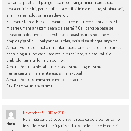
roman, si poet. Sa-l plangem, sa ni se franga inima in piept caci,
odata cu inima lui, parca putin s-a oprit si inima noastra, si inima tarii,
si inima neamului, si inima adevarului!
Basescu? Udrea, Boc? O, Doamne, cu ce ne trecem noi zilele?!? Ce
mizerie umana analizam seara de seara?!? Ce libarci baloase se
tarasc prin destinele si constiintele noastre, irosindu-ne viata, in
timp ce giganticul Poet gandea, ardea, scria si se stingea langa noi!!
A murit Poetul, ultimul dintre titanii acestui neam, probabil ultimul,
dar si singurul, pe care l-am vazut in realitate, s-a alaturat si el
umbrelor, amintirilor, inchipuirilor!
A murit Poetul, a plecat si ne-a lasat si mai singuri, si mai
nemangaiati, si mai neintelesi, si mai expusi!
A murit Poetul si inima mi-e inecata in lacrimi.
Da-i Doamne liniste si rime!
November 5, 2010 at 21:08
Nu simţiţi oare că bate un vânt rece ca de Siberie? La noi
Maria
în suflete se face frig ni se duc valorile,din ce în ce mai