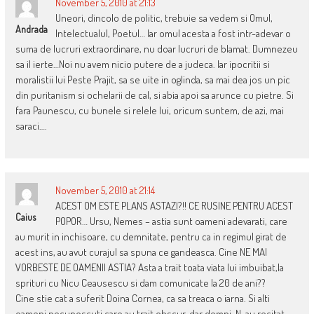
November 5, 2010 at 21:13
Uneori, dincolo de politic, trebuie sa vedem si Omul,
Andrada
Intelectualul, Poetul… Iar omul acesta a fost intr-adevar o
suma de lucruri extraordinare, nu doar lucruri de blamat. Dumnezeu
sa il ierte…Noi nu avem nicio putere de a judeca. Iar ipocritii si
moralistii lui Peste Prajit, sa se uite in oglinda, sa mai dea jos un pic
din puritanism si ochelarii de cal, si abia apoi sa arunce cu pietre. Si
fara Paunescu, cu bunele si relele lui, oricum suntem, de azi, mai
saraci….
November 5, 2010 at 21:14
ACEST OM ESTE PLANS ASTAZI?!! CE RUSINE PENTRU ACEST
Caius
POPOR… Ursu, Nemes – astia sunt oameni adevarati, care
au murit in inchisoare, cu demnitate, pentru ca in regimul girat de
acest ins, au avut curajul sa spuna ce gandeasca. Cine NE MAI
VORBESTE DE OAMENII ASTIA? Asta a trait toata viata lui imbuibat,la
sprituri cu Nicu Ceausescu si dam comunicate la 20 de ani??
Cine stie cat a suferit Doina Cornea, ca sa treaca o iarna. Si alti
oameni necunoscuti care au trait obscur, dar demni. N-au recitat,