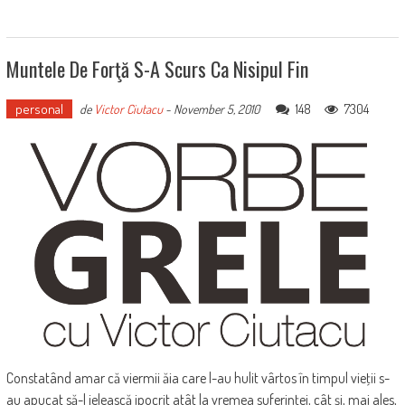
Muntele De Forţă S-A Scurs Ca Nisipul Fin
personal
148
7304
de
Victor Ciutacu
-
November 5, 2010
Constatând amar că viermii ăia care l-au hulit vârtos în timpul vieţii s-
au apucat să-l jelească ipocrit atât la vremea suferinţei, cât şi, mai ales,