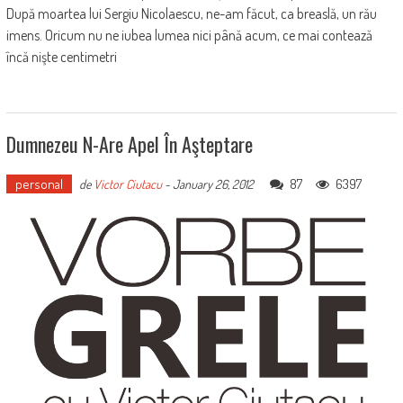
După moartea lui Sergiu Nicolaescu, ne-am făcut, ca breaslă, un rău
imens. Oricum nu ne iubea lumea nici până acum, ce mai contează
încă nişte centimetri
Dumnezeu N-Are Apel În Aşteptare
personal
87
6397
de
Victor Ciutacu
-
January 26, 2012