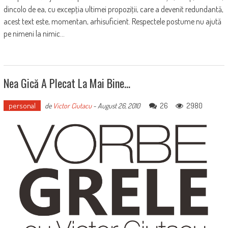
dincolo de ea, cu excepţia ultimei propoziţii, care a devenit redundantă,
acest text este, momentan, arhisuficient. Respectele postume nu ajută
pe nimeni la nimic...
Nea Gică A Plecat La Mai Bine…
personal
26
2980
de
Victor Ciutacu
-
August 26, 2010