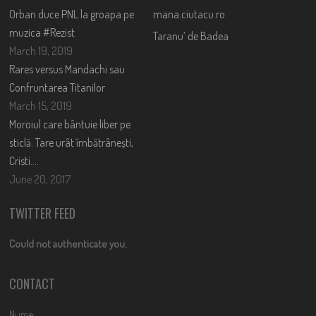
Orban duce PNL la groapa pe
mana.ciutacu.ro
muzica #Rezist
Taranu’ de Badea
March 19, 2019
Rares versus Mandachi sau
Confruntarea Titanilor
March 15, 2019
Moroiul care bântuie liber pe
sticlă. Tare urât îmbătrânești,
Cristi….
June 20, 2017
TWITTER FEED
Could not authenticate you.
CONTACT
Nume: