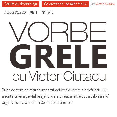
Caruta cu deontologi
Ce dixtractie, ce mishteaux
de
Victor Ciutacu
11
3416
-
August 24, 2013
Dupa ce termina regii de impartit activele aurifere ale defunctului, il
anunta cineva pe Maharajahul de la Ciresica, intre doua triluri ale lu'
Gigi Bivolu', ca a murit si Costica Stefanescu?