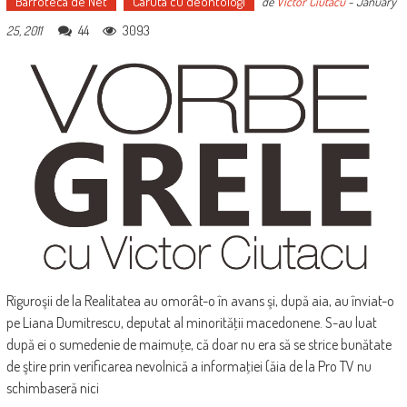
Barfoteca de Net
Caruta cu deontologi
de
Victor Ciutacu
-
January
44
3093
25, 2011
Riguroşii de la Realitatea au omorât-o în avans şi, după aia, au înviat-o
pe Liana Dumitrescu, deputat al minorităţii macedonene. S-au luat
după ei o sumedenie de maimuţe, că doar nu era să se strice bunătate
de ştire prin verificarea nevolnică a informaţiei (ăia de la Pro TV nu
schimbaseră nici