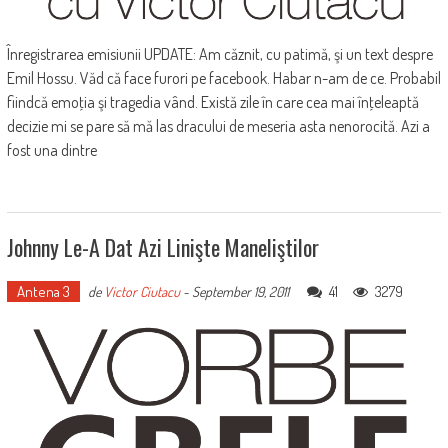
Înregistrarea emisiunii UPDATE: Am căznit, cu patimă, şi un text despre
Emil Hossu. Văd că face furori pe facebook. Habar n-am de ce. Probabil
fiindcă emoţia şi tragedia vând. Există zile în care cea mai înţeleaptă
decizie mi se pare să mă las dracului de meseria asta nenorocită. Azi a
fost una dintre
Johnny Le-A Dat Azi Linişte Maneliştilor
Antena 3
41
3279
de
Victor Ciutacu
-
September 19, 2011