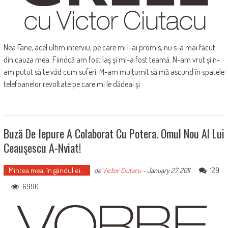
Nea Fane, acel ultim interviu, pe care mi l-ai promis, nu s-a mai făcut
din cauza mea. Fiindcă am fost laş şi mi-a fost teamă. N-am vrut şi n-
am putut să te văd cum suferi. M-am mulţumit să mă ascund în spatele
telefoanelor revoltate pe care mi le dădeai şi
Buză De Iepure A Colaborat Cu Potera. Omul Nou Al Lui
Ceauşescu A-Nviat!
Mintea mea, în gândul ei...
129
de
Victor Ciutacu
-
January 27, 2011
6990