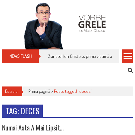
Skip
to
content
Ziaristul Ion Cristoiu, prima victimă a noi cenzuri 
NEWS FLASH
Esti aici:
Prima pagină >
Posts tagged "deces"
TAG: DECES
Numai Asta A Mai Lipsit…