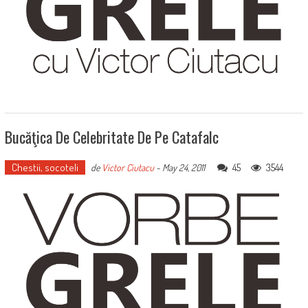
Bucăţica De Celebritate De Pe Catafalc
Chestii, socoteli
45
3544
de
Victor Ciutacu
-
May 24, 2011