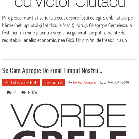
Mi-e peste mână să scriu la trecut despre foştii colegi. E oribil să pui pe
hârtie/net lugubrul şi fatidicul a fost. Şi totuşi, Gheorghe Cercelescu a
fost, pentru mine şi pentru vreo cinci generaţii pe puţin, înainte de
redutabilul analist economic, nea Gică. Un om fin, de treabă, cu un
Se Cam Apropie De Final Timpul Nostru…
Barfoteca de Net
personal
de
Victor Ciutacu
-
October 20, 2009
71
6078