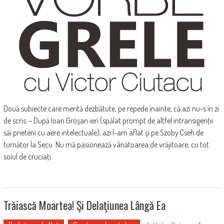
Două subiecte care merită dezbătute, pe repede înainte, că azi nu-s în zi
de scris. - După Ioan Groşan ieri (spălat prompt de altfel intransigenţii
săi prieteni cu aere intelectuale), azi l-am aflat şi pe Szoby Cseh de
turnător la Secu. Nu mă pasionează vânătoarea de vrăjitoare, cu tot
soiul de cruciaţi
Trăiască Moartea! Şi Delaţiunea Lângă Ea