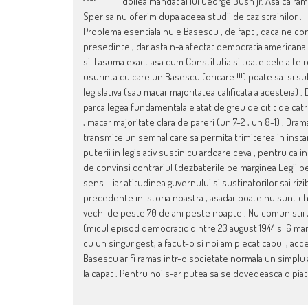
doilea mandat al lui George Bush jr. Asa ca ram
Sper sa nu oferim dupa aceea studii de caz strainilor .
Problema esentiala nu e Basescu , de fapt , daca ne con
presedinte , dar asta n-a afectat democratia americana pe
si-l asuma exact asa cum Constitutia si toate celelalte re
usurinta cu care un Basescu (oricare !!!) poate sa-si su
legislativa (sau macar majoritatea calificata a acesteia) .
parca legea fundamentala e atat de greu de citit de catr
, macar majoritate clara de pareri (un 7-2 , un 8-1) . Dr
transmite un semnal care sa permita trimiterea in instan
puterii in legislativ sustin cu ardoare ceva , pentru ca i
de convinsi contrariul (dezbaterile pe marginea Legii pe
sens – iar atitudinea guvernului si sustinatorilor sai ri
precedente in istoria noastra , asadar poate nu sunt chia
vechi de peste 70 de ani peste noapte . Nu comunistii , c
(micul episod democratic dintre 23 august 1944 si 6 marti
cu un singur gest, a facut-o si noi am plecat capul , accep
Basescu ar fi ramas intr-o societate normala un simplu a
la capat . Pentru noi s-ar putea sa se dovedeasca o piatr