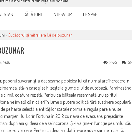
victimă a noi cenzuri din rețelele sociale
T STAR
CĂLĂTORII
INTERVIURI
DESPRE
uni
>
Jucătorul şi mitraliera lui de buzunar
 BUZUNAR
3553
3
, 2010
r, poporul suveran şi-a dat seama pe pielea lui că nu mai are încredere-n
ace foamea, stă-n case şi se hlizeşte la glumele lui de autobază. Parafrazând
 climă, coafura rezistă. Pentru ca bălteala resemnată (nu spiritul
toria ne învaţă că nicăieri în lume o putere politică fără susţinere populară
de pe harta selectă a entităţilor statale normale, regula pare a nu se
ci marţienii lui Lorin Fortuna în 2012 cu nava de evacuare, preşedinte
sni după aia şi ideea de a se încorona. Şi-l va ţine-n funcţie pe umilul său
conomice i-o vor cere. Pentru că deocamdată n-are adversari pe măsură,