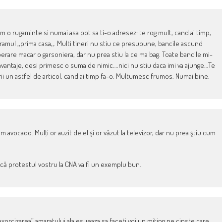
am o rugaminte si numai asa pot sa ti-o adresez: te rog mult, cand ai timp,
ramul ,,prima casa,,. Multi tineri nu stiu ce presupune, bancile ascund
perare macar o garsoniera, dar nu prea stiu la ce ma bag. Toate bancile mi-
antaje, desi primesc o suma de nimic….nici nu stiu daca imi va ajunge…Te
crii un astfel de articol, cand ai timp fa-o. Multumesc frumos. Numai bine.
m avocado. Mulţi or auzit de el şi or văzut la televizor, dar nu prea ştiu cum
 că protestul vostru la CNA va fi un exemplu bun.
 “exorcizarea” amaratului ala esueaza,sa faceti voi un miting pe cinste care