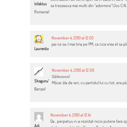
Infektus
sa trezeasca mai multi din “adormire”!Jos C.N
Romania!
November 4, 2010 at 12:03
pai ce sa-l mai tina pe PM, ca cica vrea el sa p
Laurentiu
November 4, 2010 at 12:09
Uăileoooo!
Shogunu'
Măcar ăla de ieri, cu partidul lui cu tot, era
Banzai!
November 4, 2010 at 12:14
Da , perpetuu n-a rezistat nicio putere fara sp
Adi