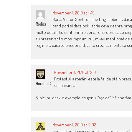
November 4, 2010 at 11:49
Buna, Victor. Sunt total pe langa subiect, dar 
Rodica
cand poti si daca poti, scrie ceva despre prog
multe detalii. Eu sunt printre cei care isi doresc cu dis
au prezentat frumos imprumutul, mi-au mentionat de av
rog mult, daca te pricepi si daca tu crezi ca merita sa s
November 4, 2010 at 12:01
Protestul la români este la fel de stăin precu
Horatiu C.
se mănâncă.
Şi nici nu or avut exemple de genul “aşa da”. Să sperăm
November 4, 2010 at 12:02
Sunt alaturi de voi si sper ca in cazul in care