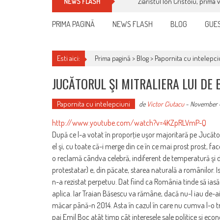
Ziaristul Ion Cristoiu, prima 
NEWS FLASH
PRIMA PAGINĂ
NEWS FLASH
BLOG
GUES
Esti aici:
Prima pagină >
Blog
>
Papornita cu intelepci
JUCĂTORUL ŞI MITRALIERA LUI DE
Papornita cu intelepciuni
de
Victor Ciutacu
-
November 4
http://www.youtube.com/watch?v=4KZpRLVmP-Q
După ce l-a votat în proporţie uşor majoritară pe Jucăto
el şi, cu toate că-i merge din ce în ce mai prost prost, f
o reclamă cândva celebră, indiferent de temperatură şi de
protestatar) e, din păcate, starea naturală a românilor. Is
n-a rezistat perpetuu. Dat fiind ca România tinde să iasă 
aplica. Iar Traian Băsescu va rămâne, dacă nu-l iau de-ai
măcar până-n 2014. Asta în cazul în care nu cumva l-o tră
paj Emil Boc atât timp cât interesele sale politice şi e