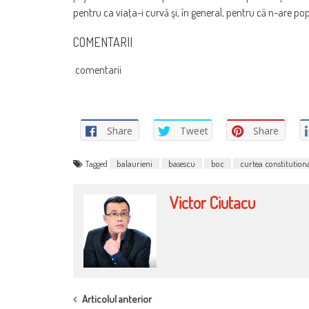
pentru ca viaţa-i curvă şi, în general, pentru că n-are po
COMENTARII
comentarii
Share
Tweet
Share
Tagged
balaurieni
basescu
boc
curtea constitution
Victor Ciutacu
POST
Articolul anterior