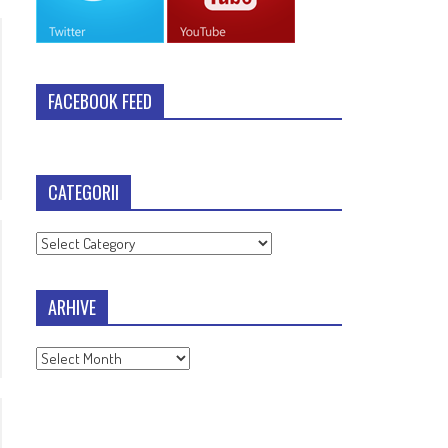
FACEBOOK FEED
CATEGORII
Categorii
ARHIVE
Arhive