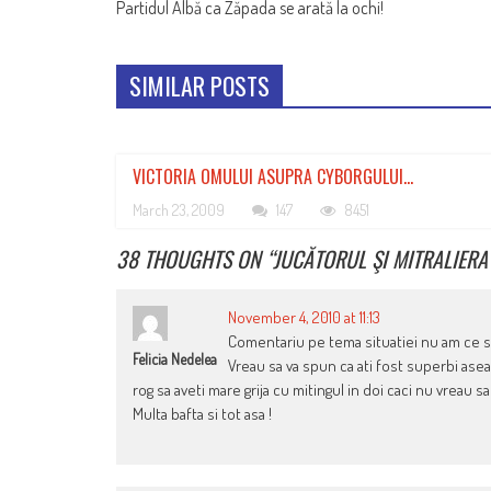
Partidul Albă ca Zăpada se arată la ochi!
NAVIGATION
SIMILAR POSTS
VICTORIA OMULUI ASUPRA CYBORGULUI…
March 23, 2009
147
8451
38 THOUGHTS ON “
JUCĂTORUL ŞI MITRALIERA
November 4, 2010 at 11:13
Comentariu pe tema situatiei nu am ce sa 
Felicia Nedelea
Vreau sa va spun ca ati fost superbi aseara 
rog sa aveti mare grija cu mitingul in doi caci nu vreau s
Multa bafta si tot asa !