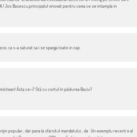
.A.! Jos Basescu,principalul vinovat pentru ceea ce se intampla in
lece, ca s-a saturat sa i se sparga toate in cap.
 pămîntean! Ăsta ce-i? Stă cu cortul în pădurea Baciu?
rijin popular , dar pana la sfarsitul mandatului , da . Un exemplu recent e al