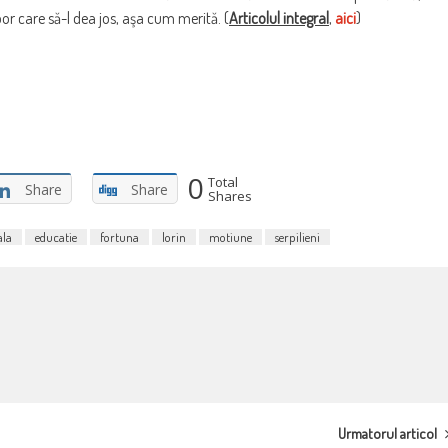
por care să-l dea jos, aşa cum merită. (
Articolul integral
,
aici
)
0
Total
Share
Share
Shares
ala
educatie
fortuna
lorin
motiune
serpilieni
Urmatorul articol