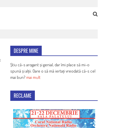
DESPRE MINE
8
Știu că-s arogant și genial, dar îmi place să mi-o
spună și alții. Oare o să mă iertați vreodată că-s cel
mai bun?
mai mult
RECLAME