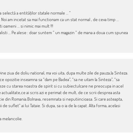
a selectă a entităţilor statale normale … ”
… Noi am incetat sa mai functionam ca un stat normal , de ceva timp …
 oameni … si nimic mai mult !!!
specialisti … Pe alese : doar suntem ” un magazin ” de mana a doua cum spunea
ne ziua de doliu national, ma voi uita, dupa multe zile de pauza,la Sinteza.
ace opozitie inseamna sa “dam pe Badea”, “sa ne uitam la Sinteza”, “sa
eze cu starea noastra de spirit si cu subiectulcare ne preocupa in acel
ctualitate,ce ai scris azi e perimat de mult, de ce scrii desprea asta
ie din Romania.Bolnava, resemnata si neputiincioasa. Si care asteapta,
e suflet” ai lui Tataie. Si dupa, sa o ia de la capat. Alta forma, acelasi
a melancolie.