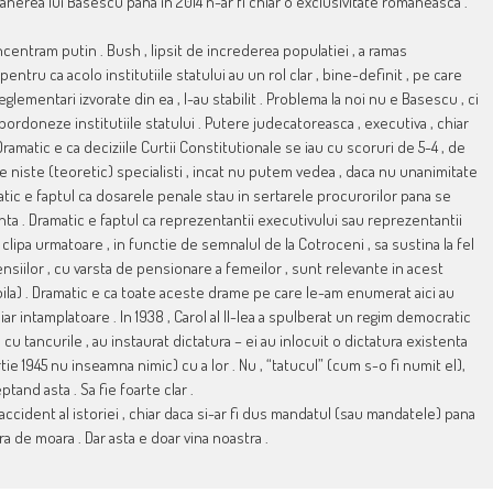
anerea lui Basescu pana in 2014 n-ar fi chiar o exclusivitate romaneasca .
centram putin . Bush , lipsit de increderea populatiei , a ramas
ntru ca acolo institutiile statului au un rol clar , bine-definit , pe care
glementari izvorate din ea , l-au stabilit . Problema la noi nu e Basescu , ci
bordoneze institutiile statului . Putere judecatoreasca , executiva , chiar
 Dramatic e ca deciziile Curtii Constitutionale se iau cu scoruri de 5-4 , de
e niste (teoretic) specialisti , incat nu putem vedea , daca nu unanimitate
amatic e faptul ca dosarele penale stau in sertarele procurorilor pana se
ta . Dramatic e faptul ca reprezentantii executivului sau reprezentantii
n clipa urmatoare , in functie de semnalul de la Cotroceni , sa sustina la fel
nsiilor , cu varsta de pensionare a femeilor , sunt relevante in acest
zibila) . Dramatic e ca toate aceste drame pe care le-am enumerat aici au
r intamplatoare . In 1938 , Carol al II-lea a spulberat un regim democratic
u tancurile , au instaurat dictatura – ei au inlocuit o dictatura existenta
e 1945 nu inseamna nimic) cu a lor . Nu , “tatucul” (cum s-o fi numit el),
tand asta . Sa fie foarte clar .
ccident al istoriei , chiar daca si-ar fi dus mandatul (sau mandatele) pana
a de moara . Dar asta e doar vina noastra .