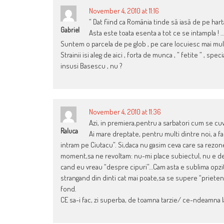
November 4, 2010 at 11:16
” Dat fiind ca România tinde să iasă de pe hart
Gabriel
Asta este toata esenta a tot ce se intampla ! 
Suntem o parcela de pe glob , pe care locuiesc mai multi
Strainii isi aleg de aici , forta de munca , ” fetite ” , 
insusi Basescu , nu ?
November 4, 2010 at 11:36
Azi, in premiera,pentru a sarbatori cum se cuvi
Raluca
Ai mare dreptate, pentru multi dintre noi, a f
intram pe Ciutacu”. Si,daca nu gasim ceva care sa rezon
moment,sa ne revoltam: nu-mi place subiectul, nu e de a
cand eu vreau “despre cipuri”…Cam asta e sublima opzit
strangand din dinti cat mai poate,sa se supere “prietenii d
fond.
CE sa-i fac, zi superba, de toamna tarzie/ ce-ndeamna l