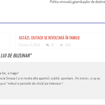
Pohta vinovată geambaşilor de destin
ASTĂZI, CIUTACII SE REVOLTARĂ ÎN FAMILIE
October 12, 2008
25
3061
 LUI DE BUZUNAR
”
fac, e tragic!
la Sineza ( si in multe alte aparitii), subtili, spontani , fin ironici…si sa va
a pun “mileul si pestele de sticla”pe televizor !