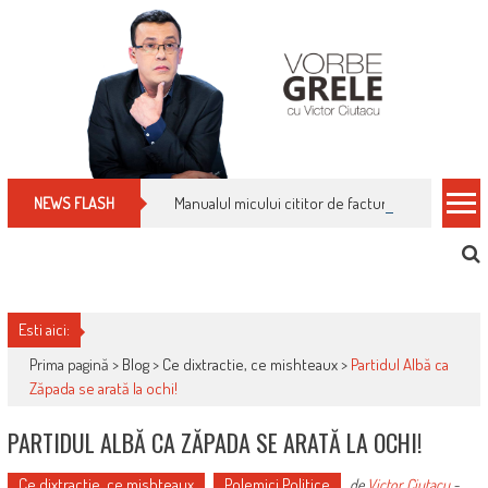
Skip
to
content
Manualul micului cititor de facturi: nu plăti nimic 
NEWS FLASH
Esti aici:
Prima pagină >
Blog
>
Ce dixtractie, ce mishteaux
>
Partidul Albă ca
Zăpada se arată la ochi!
PARTIDUL ALBĂ CA ZĂPADA SE ARATĂ LA OCHI!
Ce dixtractie, ce mishteaux
Polemici Politice
de
Victor Ciutacu
-