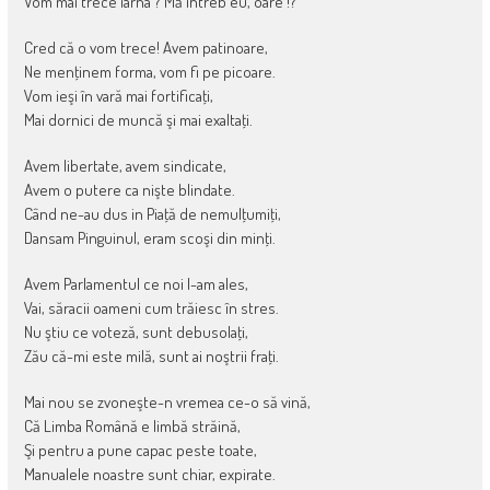
Vom mai trece iarna ? Mă întreb eu, oare !?
Cred că o vom trece! Avem patinoare,
Ne menţinem forma, vom fi pe picoare.
Vom ieşi în vară mai fortificaţi,
Mai dornici de muncă şi mai exaltaţi.
Avem libertate, avem sindicate,
Avem o putere ca nişte blindate.
Când ne-au dus in Piaţă de nemulţumiţi,
Dansam Pinguinul, eram scoşi din minţi.
Avem Parlamentul ce noi l-am ales,
Vai, săracii oameni cum trăiesc în stres.
Nu ştiu ce voteză, sunt debusolaţi,
Zău că-mi este milă, sunt ai noştrii fraţi.
Mai nou se zvoneşte-n vremea ce-o să vină,
Că Limba Română e limbă străină,
Şi pentru a pune capac peste toate,
Manualele noastre sunt chiar, expirate.