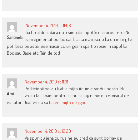
November 4, 2010 at 11:06
Sa fiu al drac daca nu-i simpatic tipul.Si nici prost nu-i.Nu-
Santinela
s inregimentat politic dar la asta ma inscriu.La un miting te
poti baza pe astia.Iese macar cu un geam spart,o rosie in capul lui
Boc sau Base,etc.Fain de tot!
November 4, 2010 at 11:31
Politicienii ne-au luat la mijto.Acum e randul nostru.Nu
Ami
vreau fac spam,pentru ca nu castig nimic din numarul de
vizitatori.Doar vreau sa
facem mijto de jigodii
.
November 4, 2010 at 12:20
Va spun cu jena,cu rusine eu cred ca sunt bolnav de