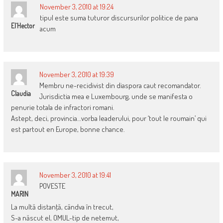
November 3, 2010 at 19:24
tipul este suma tuturor discursurilor politice de pana
El`hector
acum
November 3, 2010 at 19:39
Membru ne-recidivist din diaspora caut recomandator.
Claudia
Jurisdictia mea e Luxembourg, unde se manifesta o
penurie totala de infractori romani.
Astept, deci, provincia…vorba leaderului, pour ‘tout le roumain’ qui
est partout en Europe, bonne chance.
November 3, 2010 at 19:41
POVESTE
MARIN
La multă distanţă, cândva în trecut,
S-a născut el, OMUL-tip de netemut,