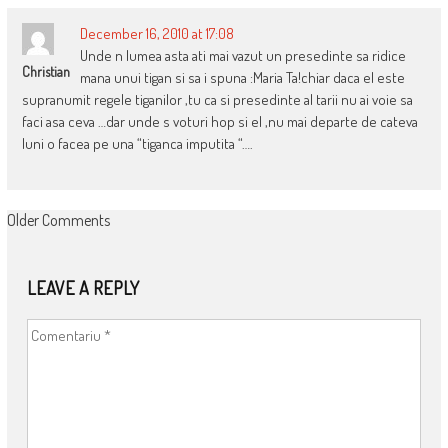
December 16, 2010 at 17:08
Unde n lumea asta ati mai vazut un presedinte sa ridice
Christian
mana unui tigan si sa i spuna :Maria Ta!chiar daca el este
supranumit regele tiganilor ,tu ca si presedinte al tarii nu ai voie sa
faci asa ceva …dar unde s voturi hop si el ,nu mai departe de cateva
luni o facea pe una “tiganca imputita “….
COMMENT
Older Comments
NAVIGATION
LEAVE A REPLY