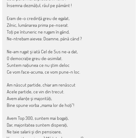
Însemna dezmăţul, răul pe pământ !
Eram de-o credinţă greu de egalat,
Zilnic, lumânarea prima pe-nserat.
Toţi pe întuneric ne rugam în gând,
Ne-ntrebam aievea: Doamne, până când ?
Ne-am rugat şi iată Cel de Sus ne-a dat,
O democraţie greu de-asimilat.
Suntem naţiunea ce nu ştim deloc
Ce vom face-acuma, ce vom pune-n loc.
Am născut partide, chiar am renăscut
Acele partide, ce vin din trecut.
Avem alianţe şi majorităţi,
Bine spune vorba „mama lor de hoţi”!
Avem Top 300, suntem mai bogaţi,
Dar, majoritatea suntem disperaţi,
Ne taie salarii şi din pensioare,