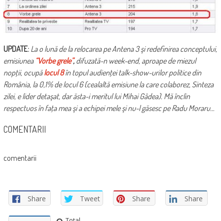
UPDATE:
La o lună de la relocarea pe Antena 3 şi redefinirea conceptului,
emisiunea
“Vorbe grele”
,
difuzată-n week-end, aproape de miezul
nopţii, ocupă
locul 8
în topul audienţei talk-show-urilor politice din
România, la 0,1% de locul 6 (cealaltă emisiune la care colaborez, Sinteza
zilei, e lider detaşat, dar ăsta-i meritul lui Mihai Gâdea). Mă înclin
respectuos în faţa mea şi a echipei mele şi nu-l găsesc pe Radu Moraru…
COMENTARII
comentarii
Share
Tweet
Share
Share
Total