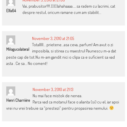
Vai, prabusitor!!!!:)))))ahahaaaa…..sa radem cu lacrimi, cat
Elfa64
despre restul, oricum ramane cum am stabilit…
November 3, 2010 at 21:05
Totalllll… prietene…asa ceva, parfum! Am avut o zi
Milogucolateral
imposibila, si stirea cu maestrul Paunescu m-a dat
peste cap de tot.Nu m-am gandit nici o clipa ca e suficient sa vad
asta . Ce sa… No coment!
November 3, 2010 at 21:13
Nu mai face mistok de nenea.
Henri Charrière
Parca vad ca motanul face o alianta (si) cu el, iar apoi
vrei nu vrei trebuie sa “prestezi” pentru propasirea nemului.