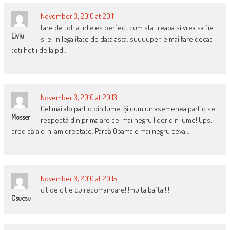
November 3, 2010 at 20:11
tare de tot. a inteles perfect cum sta treaba si vrea sa fie
Liviu
si el in legalitate de data asta. suuuuper. e mai tare decat
toti hotii de la pdl.
November 3, 2010 at 20:13
Cel mai alb partid din lume! Şi cum un asemenea partid se
Mosser
respectă din prima are cel mai negru lider din lume! Ups,
cred că aici n-am dreptate. Parcă Obama e mai negru ceva…
November 3, 2010 at 20:15
cit de cit e cu recomandare!!!multa bafta !!!
Csucsu