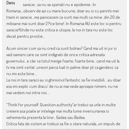
Denis
saracie…sa nu va speriati nu e epidemie…In
Romania..,observ de azi cu mare bucurie, doar eu si cu parintii mei
traim in saracie…ma panicasem ca sunt mai multi ca mine..din 20 de
milioane mai sunt doar 2?!ce bine!..In Romania NU este loc si pentru
saracie!!Unde nu este critica e utopie, la noi in tara nu este loc
decat pentru prostie…
Acum sincer cum sa nu cred ca sunt bolnav? Cand ma uit in jur si
vad oameni care se simt indignati de orice critica adresata
guvernului…e clar ca totul merge foarte, foarte bine…cand ma uit la
tv ma simt certat ,uneori parca luat in palme doar pt ca gandesc ca
nu imi este bine….
La noi in tara saracii au si ghinionul fantastic sa fie invizibili….eu doar
asa imi explic cum dracu’ de nu ai mai vede aproape nimeni..nu ne
mai vedem noi intre noi….
“Think for yourself. Question authority”ar trebui sa urle in multe
creiere asa poate ar intelege mai multa lume inversunarea si
vehementa prezenta la tine , Gadea sau Badea.
Critica fata de sistem ar trebuii sa fie o stare naturala, un impuls de