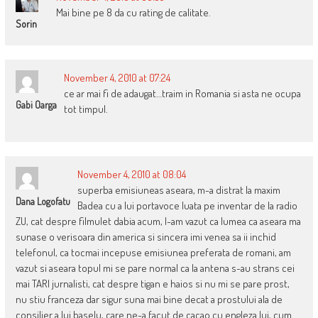
Mai bine pe 8 da cu rating de calitate.
Sorin
November 4, 2010 at 07:24
ce ar mai fi de adaugat…traim in Romania si asta ne ocupa
Gabi Oarga
tot timpul.
November 4, 2010 at 08:04
superba emisiuneas aseara, m-a distrat la maxim
Dana Logofatu
Badea cu a lui portavoce luata pe inventar de la radio
ZU, cat despre filmulet dabia acum, l-am vazut ca lumea ca aseara ma
sunase o verisoara din america si sincera imi venea sa ii inchid
telefonul, ca tocmai incepuse emisiunea preferata de romani, am
vazut si aseara topul mi se pare normal ca la antena s-au strans cei
mai TARI jurnalisti, cat despre tigan e haios si nu mi se pare prost,
nu stiu franceza dar sigur suna mai bine decat a prostului ala de
consilier a lui baselu, care ne-a facut de cacao cu engleza lui, cum