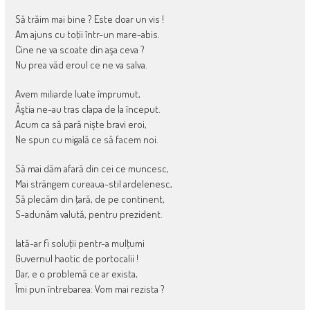
Să trăim mai bine ? Este doar un vis !
Am ajuns cu toţii într-un mare-abis.
Cine ne va scoate din aşa ceva ?
Nu prea văd eroul ce ne va salva.
Avem miliarde luate împrumut,
Ăştia ne-au tras clapa de la început.
Acum ca să pară nişte bravi eroi,
Ne spun cu migală ce să facem noi.
Să mai dăm afară din cei ce muncesc,
Mai strângem cureaua-stil ardelenesc,
Să plecăm din ţară, de pe continent,
S-adunăm valută, pentru prezident.
Iată-ar fi soluţii pentr-a mulţumi
Guvernul haotic de portocalii !
Dar, e o problemă ce ar exista,
Îmi pun întrebarea: Vom mai rezista ?