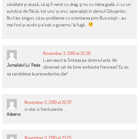
sănătate p-acasă, că aş fi venit cu drag, şi nu cu mâna goală, ci cu un
autobuz de flăcăi, tot unu’ şi unu’, specialişti în dansul Căluşarilor…
Nu îi las singuri, că au probleme cu orientarea prin Bucureşti – au
mai fost p-acolo şi a luat-o guvernu’ la fugă…
November 3, 2010 at 22:36
L-am vazut la Sinteza pe domnul asta. Ati
Jurnalistul Lu' Peste
observat cat de bine vorbeste franceza? Eu zic
sa candideze la presedentie,clar!
November 3, 2010 at 22:37
si stie si frantuzeste….
Adaerus
November 3, 2010 at 23:25