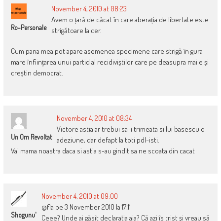
November 4, 2010 at 08:23
Avem o țară de căcat în care aberația de libertate este
Ro-Personale
strigătoare la cer.
Cum pana mea pot apare asemenea specimene care strigă în gura
mare înființarea unui partid al recidiviștilor care pe deasupra mai e și
creștin democrat.
November 4, 2010 at 08:34
Victore astia ar trebui sa-i trimeata si lui basescu o
Un Om Revoltat
adeziune, dar defapt la toti pdl-isti.
Vai mama noastra daca si astia s-au gindit sa ne scoata din cacat
November 4, 2010 at 09:00
@fla pe 3 November 2010 la 17:11
Shogunu'
Ceee? Unde ai găsit declaraţia aia? Că azi îs trist şi vreau să