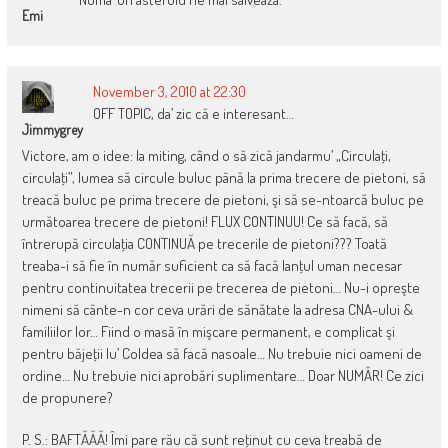
Emi
November 3, 2010 at 22:30
OFF TOPIC, da’ zic că e interesant…
Jimmygrey
Victore, am o idee: la miting, când o să zică jandarmu’ „Circulaţi,
circulaţi”, lumea să circule buluc până la prima trecere de pietoni, să
treacă buluc pe prima trecere de pietoni, şi să se-ntoarcă buluc pe
următoarea trecere de pietoni! FLUX CONTINUU! Ce să facă, să
întrerupă circulaţia CONTINUĂ pe trecerile de pietoni??? Toată
treaba-i să fie în număr suficient ca să facă lanţul uman necesar
pentru continuitatea trecerii pe trecerea de pietoni… Nu-i opreşte
nimeni să cânte-n cor ceva urări de sănătate la adresa CNA-ului &
familiilor lor… Fiind o masă în mişcare permanent, e complicat şi
pentru băjeţii lu’ Coldea să facă nasoale… Nu trebuie nici oameni de
ordine… Nu trebuie nici aprobări suplimentare… Doar NUMĂR! Ce zici
de propunere?
P. S.: BAFTĂĂĂ! Îmi pare rău că sunt reţinut cu ceva treabă de