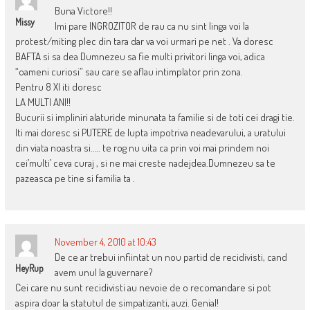
Buna Victore!!
Missy
Imi pare INGROZITOR de rau ca nu sint linga voi la
protest/miting plec din tara dar va voi urmari pe net . Va doresc
BAFTA si sa dea Dumnezeu sa fie multi privitori linga voi, adica
“oameni curiosi” sau care se aflau intimplator prin zona.
Pentru 8 XI iti doresc
LA MULTI ANI!!
Bucurii si impliniri alaturide minunata ta familie si de toti cei dragi tie.
Iti mai doresc si PUTERE de lupta impotriva neadevarului, a uratului
din viata noastra si….. te rog nu uita ca prin voi mai prindem noi
cei’multi’ ceva curaj , si ne mai creste nadejdea.Dumnezeu sa te
pazeasca pe tine si familia ta .
November 4, 2010 at 10:43
De ce ar trebui infiintat un nou partid de recidivisti, cand
HeyRup
avem unul la guvernare?
Cei care nu sunt recidivisti au nevoie de o recomandare si pot
aspira doar la statutul de simpatizanti, auzi. Genial!