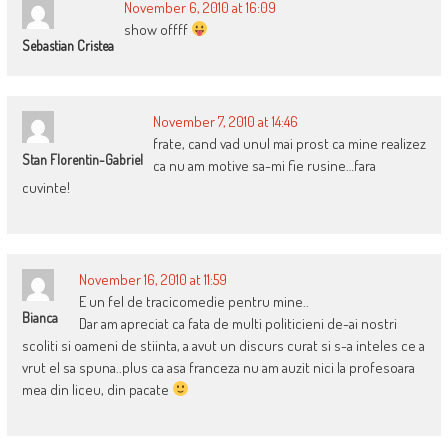
November 6, 2010 at 16:09
show offff
Sebastian Cristea
November 7, 2010 at 14:46
frate, cand vad unul mai prost ca mine realizez
Stan Florentin-Gabriel
ca nu am motive sa-mi fie rusine…fara
cuvinte!
November 16, 2010 at 11:59
E un fel de tracicomedie pentru mine..
Bianca
Dar am apreciat ca fata de multi politicieni de-ai nostri
scoliti si oameni de stiinta, a avut un discurs curat si s-a inteles ce a
vrut el sa spuna..plus ca asa franceza nu am auzit nici la profesoara
mea din liceu, din pacate