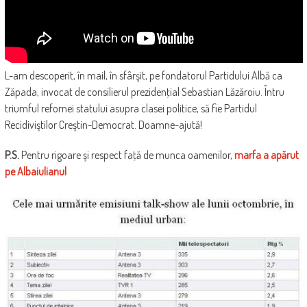
L-am descoperit, în mail, în sfârşit, pe fondatorul Partidului Albă ca
Zăpada, invocat de consilierul prezidenţial Sebastian Lăzăroiu. Întru
triumful refornei statului asupra clasei politice, să fie Partidul
Recidiviştilor Creştin-Democrat. Doamne-ajută!
P.S.
Pentru rigoare şi respect faţă de munca oamenilor,
marfa a apărut
pe Albaiulianul