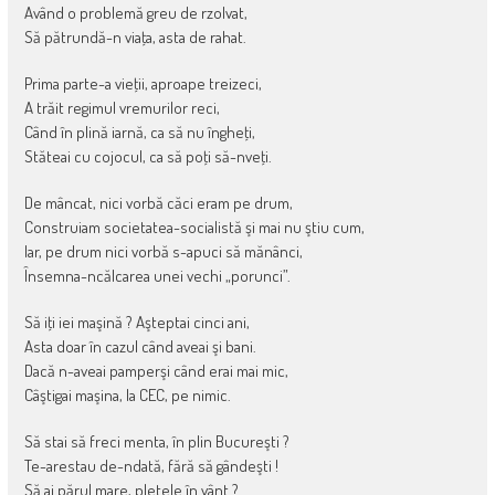
Având o problemă greu de rzolvat,
Să pătrundă-n viaţa, asta de rahat.
Prima parte-a vieţii, aproape treizeci,
A trăit regimul vremurilor reci,
Când în plină iarnă, ca să nu îngheţi,
Stăteai cu cojocul, ca să poţi să-nveţi.
De mâncat, nici vorbă căci eram pe drum,
Construiam societatea-socialistă şi mai nu ştiu cum,
Iar, pe drum nici vorbă s-apuci să mănânci,
Însemna-ncălcarea unei vechi „porunci”.
Să iţi iei maşină ? Aşteptai cinci ani,
Asta doar în cazul când aveai şi bani.
Dacă n-aveai pamperşi când erai mai mic,
Câştigai maşina, la CEC, pe nimic.
Să stai să freci menta, în plin Bucureşti ?
Te-arestau de-ndată, fără să gândeşti !
Să ai părul mare, pletele în vânt ?