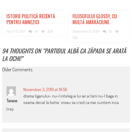
ISTORIE POLITICĂ RECENTĂ
FILOSOFULUI GLOSSY, CU
PENTRU AMNEZICI
MULTĂ AMĂRĂCIUNE
March 12, 2012
46
3534
September 21, 2009
85
7182
94 THOUGHTS ON “
PARTIDUL ALBĂ CA ZĂPADA SE ARATĂ
LA OCHI!
”
COMMENT
Older Comments
NAVIGATION
November 3, 2010 at 18:56
drama tiganului- nu-l inteleg ai lui iar ai tarii nu-l baga in
Tanase
seama decat la betie. vreau sa cred ca mai suntem inca
treji.