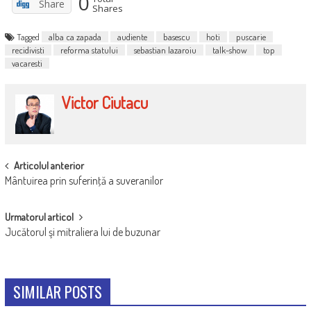
0
Share
Shares
Tagged
alba ca zapada
audiente
basescu
hoti
puscarie
recidivisti
reforma statului
sebastian lazaroiu
talk-show
top
vacaresti
Victor Ciutacu
POST
Articolul anterior
Mântuirea prin suferinţă a suveranilor
NAVIGATION
Urmatorul articol
Jucătorul şi mitraliera lui de buzunar
SIMILAR POSTS