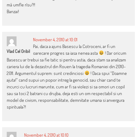
mă umfle rîsu’!!!
Banzai!
November 4, 2010 at 10:01
Pai, daca a ajuns Basescu la Cotroceni, ar fi un
Vlad Cel Oribil
oarecare progres sa iasa nenea asta
! Dar oricum
Basescu ar trebui sa fie tatic si pentru astia, daca stam sa analizam
cariera lui de la dezastrul din Rouen la tragedia Romaniei din 2010-
2011. Argumentul suprem: sunt credinciosi
! Daca spui “Doamne
ajuta!” cand supui un popor intreg la genocid, sau chiar cand te
incurci cu lucruri marunte, cum ar fi sa violezi si sa omori un copil
sau sa toci 2 batrani cu drujba, deja esti un om respectabil si un
model de civism, responsabilitate, demnitate umana si anvergura
spirituala?!
November 4, 2010 at 10:10