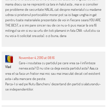
mama dracu sa ne reprezinti ca tara in halul asta , mai e si consilier
pe probleme de securitate HALAL.cat despre materialul cu madame
udrea si prietenul portocaliilor morar pot sa isi bage unghia in gat
pentru toate materialele prezentate de voi in fiecare seara.YOU ARE
THE BEST, a si imi pare sincer rau de ce nu a-ti pus macar la ora 16
mitingul sa vin si eu sa urlu din toti plamanii in fata CNA -ului(stiu ca
nu voi a-ti solicitat ora asta). o zi buna, dana
November 4, 2010 at 08:16
Care-i noutatea cu partidul pe care vrea sa-l infiinteze
Vlad
nenea asta? El nu stie ca deja exista partidul asta? Aaa,ca
vrea el sa faca un fratior mai mic sau mai imaculat decat cel existent
asta-i alta mancare de peste.
Parca-l si vad pe Nutu Bancheru’ dezertand din partid si alaturandu-
se independentilor.