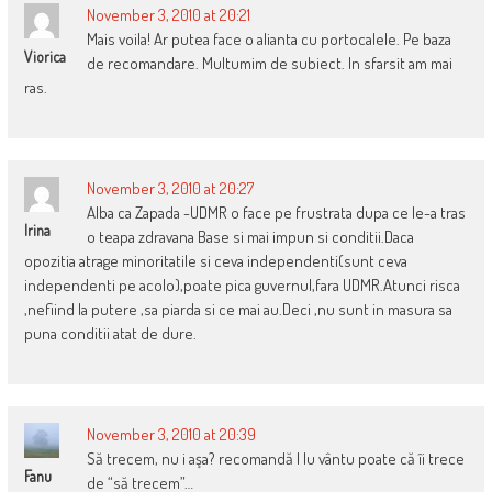
November 3, 2010 at 20:21
Mais voila! Ar putea face o alianta cu portocalele. Pe baza
Viorica
de recomandare. Multumim de subiect. In sfarsit am mai
ras.
November 3, 2010 at 20:27
Alba ca Zapada -UDMR o face pe frustrata dupa ce le-a tras
Irina
o teapa zdravana Base si mai impun si conditii.Daca
opozitia atrage minoritatile si ceva independenti(sunt ceva
independenti pe acolo),poate pica guvernul,fara UDMR.Atunci risca
,nefiind la putere ,sa piarda si ce mai au.Deci ,nu sunt in masura sa
puna conditii atat de dure.
November 3, 2010 at 20:39
Să trecem, nu i aşa? recomandă l lu vântu poate că îi trece
Fanu
de “să trecem”…