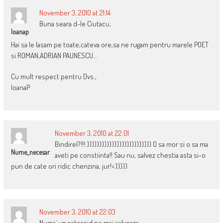
November 3, 2010 at 21:14
Buna seara d-le Ciutacu,
Ioanap
Hai sa le lasam pe toate,cateva ore,sa ne rugam pentru marele POET
si ROMAN,ADRIAN PAUNESCU…
Cu mult respect pentru Dvs.,
IoanaP
November 3, 2010 at 22:01
Bindirel?!!!:)))))))))))))))))))))))))) O sa mor si o sa ma
Nume_necesar
aveti pe constiinta!! Sau nu, salvez chestia asta si-o
pun de cate ori ridic chenzina, jur!=)))))
November 3, 2010 at 22:03
Numa´ un asteroid ne mai salveaza.