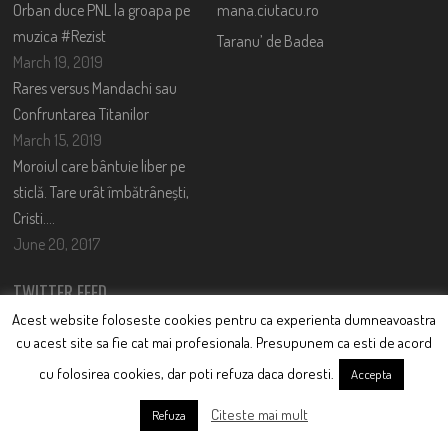
Orban duce PNL la groapa pe
mana.ciutacu.ro
muzica #Rezist
Taranu’ de Badea
March 19, 2019
Rares versus Mandachi sau
Confruntarea Titanilor
March 15, 2019
Moroiul care bântuie liber pe
sticlă. Tare urât îmbătrânești,
Cristi….
June 20, 2017
TWITTER FEED
Acest website foloseste cookies pentru ca experienta dumneavoastra
Could not authenticate you.
cu acest site sa fie cat mai profesionala. Presupunem ca esti de acord
cu folosirea cookies, dar poti refuza daca doresti.
Accepta
CONTACT
Citeste mai mult
Refuza
Nume: