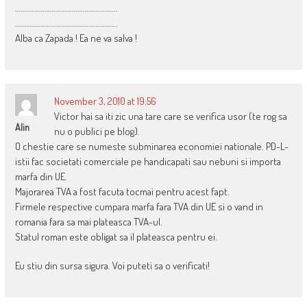
………………………………………………..
………………………………………………..
Alba ca Zapada ! Ea ne va salva !
November 3, 2010 at 19:56
Victor hai sa iti zic una tare care se verifica usor (te rog sa
Alin
nu o publici pe blog).
O chestie care se numeste subminarea economiei nationale. PD-L-
istii fac societati comerciale pe handicapati sau nebuni si importa
marfa din UE.
Majorarea TVA a fost facuta tocmai pentru acest fapt.
Firmele respective cumpara marfa fara TVA din UE si o vand in
romania fara sa mai plateasca TVA-ul.
Statul roman este obligat sa il plateasca pentru ei.
Eu stiu din sursa sigura. Voi puteti sa o verificati!