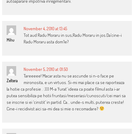
autoaparare impotriva inregimentarii.
November 4, 2010 at 13:45
Tot aud Radu Moraru in sus,Radu Moraru in jos.Da’cine-i
Mihu
Radu Moraru asta dom’le?
November 5, 2010 at 01:50
Tareeeee! Macar asta nu se ascunde si n-o face pe
Zeltera
mironosita, e un virtuos. Si-mi mai place ca se raporteaza
la hotie ca profesie . :))) M-a ‘furat’ ideea ca poate filmul asta i-ar
putea sensibiliza pe hotii fruntasi/meseriasi/cunoscuti/cei mari sa
se inscrie si ei ‘cinstit’ in partid. Ca… unde-s multi, puterea creste!
Cine-i recidivist aici sa-mi dea si mie o recomadare?