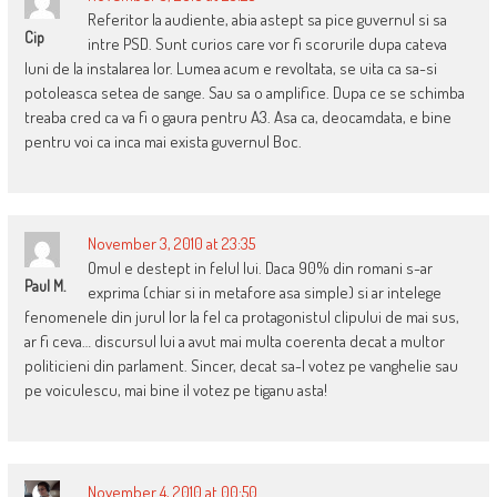
Referitor la audiente, abia astept sa pice guvernul si sa
Cip
intre PSD. Sunt curios care vor fi scorurile dupa cateva
luni de la instalarea lor. Lumea acum e revoltata, se uita ca sa-si
potoleasca setea de sange. Sau sa o amplifice. Dupa ce se schimba
treaba cred ca va fi o gaura pentru A3. Asa ca, deocamdata, e bine
pentru voi ca inca mai exista guvernul Boc.
November 3, 2010 at 23:35
Omul e destept in felul lui. Daca 90% din romani s-ar
Paul M.
exprima (chiar si in metafore asa simple) si ar intelege
fenomenele din jurul lor la fel ca protagonistul clipului de mai sus,
ar fi ceva… discursul lui a avut mai multa coerenta decat a multor
politicieni din parlament. Sincer, decat sa-l votez pe vanghelie sau
pe voiculescu, mai bine il votez pe tiganu asta!
November 4, 2010 at 00:50