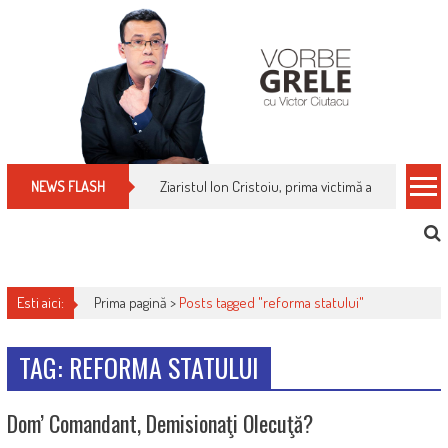
Skip
to
content
Ziaristul Ion Cristoiu, prima victimă a noi cenzuri 
NEWS FLASH
Esti aici:
Prima pagină >
Posts tagged "reforma statului"
TAG: REFORMA STATULUI
Dom’ Comandant, Demisionaţi Olecuţă?