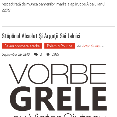
respect faţă de munca oamenilor, marfa a apărut pe Albaiulianul
22791
Stăpânul Absolut Şi Argaţii Săi Jalnici
Ce-mi provoaca scarba
Polemici Politice
de
Victor Ciutacu
-
51
5385
September 28, 2010