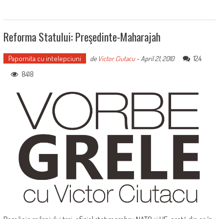
Reforma Statului: Preşedinte-Maharajah
Papornita cu intelepciuni
124
de
Victor Ciutacu
-
April 21, 2010
8418