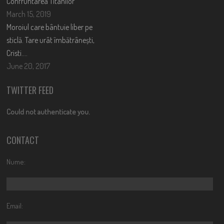
Confruntarea Titanilor
March 15, 2019
Moroiul care bântuie liber pe
sticlă. Tare urât îmbătrânești,
Cristi….
June 20, 2017
TWITTER FEED
Could not authenticate you.
CONTACT
Nume:
Email: