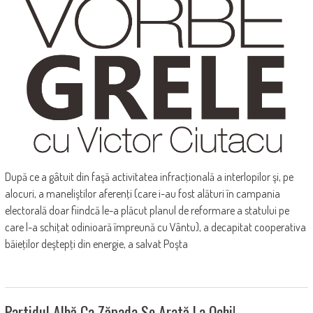
După ce a gâtuit din faşă activitatea infracţională a interlopilor şi, pe
alocuri, a maneliştilor aferenţi (care i-au fost alături în campania
electorală doar fiindcă le-a plăcut planul de reformare a statului pe
care l-a schiţat odinioară împreună cu Vântu), a decapitat cooperativa
băieţilor deştepţi din energie, a salvat Poşta
Partidul Albă Ca Zăpada Se Arată La Ochi!