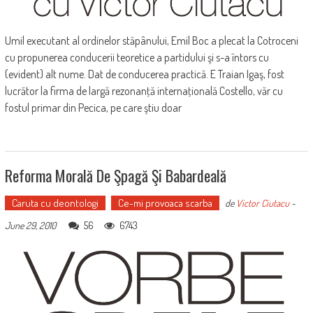
Umil executant al ordinelor stăpânului, Emil Boc a plecat la Cotroceni
cu propunerea conducerii teoretice a partidului şi s-a întors cu
(evident) alt nume. Dat de conducerea practică. E Traian Igaş, fost
lucrător la firma de largă rezonanţă internaţională Costello, văr cu
fostul primar din Pecica, pe care ştiu doar
Reforma Morală De Şpagă Şi Babardeală
Caruta cu deontologi
Ce-mi provoaca scarba
de
Victor Ciutacu
-
56
6743
June 29, 2010