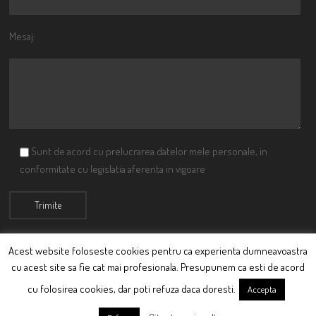
Mesaj:
Sunt de acord cu prelucrarea datelor mele personale, in
conformitate cu legislatia aferenta in vigoare
Acest website foloseste cookies pentru ca experienta dumneavoastra
cu acest site sa fie cat mai profesionala. Presupunem ca esti de acord
© Ciutacu 2015 Parte a Imperiului Ciutacesc.
cu folosirea cookies, dar poti refuza daca doresti.
Accepta
Powered By
Scriptics