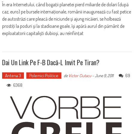
În era Internetului, când bogaţii planetei pierd miliarde de dolari (după
caz, euro) pe bursele internaţionale, românii inaugurează cu fast petice
de autostrăzi care pleacă de niciunde şi ajung nicăieri, se holbează
prostiţi la poduri şi la stadioane goale, îşi apără aurul din pământ de
exploatatorii capitalişti dubioşi, au reînfiinţat
Dai Un Link Pe F-B Dacă-L Invit Pe Tiran?
Antena 3
Polemici Politice
69
de
Victor Ciutacu
-
June 9, 2011
6368