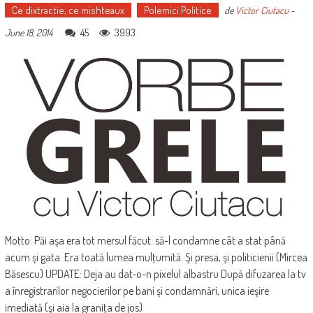
Ce dixtractie, ce mishteaux
Polemici Politice
de
Victor Ciutacu
-
45
3993
June 18, 2014
Motto: Păi aşa era tot mersul făcut: să-l condamne cât a stat până
acum şi gata. Era toată lumea mulţumită. Şi presa, şi politicienii (Mircea
Băsescu) UPDATE: Deja au dat-o-n pixelul albastru După difuzarea la tv
a înregistrarilor negocierilor pe bani şi condamnări, unica ieşire
imediată (şi aia la graniţa de jos)