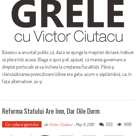
Băsescu a anunţat public că, dacă se ajunge la majorări de taxe, trebuie
să plece toţi acasă. Blaga a spus şi el, apăsat, că marea guvernare a
dreptei portocalii se va încheia la creşterea fiscalităţii. Până şi
clarvăzătoarea prezicătoare Udrea era gata, acum o săptămână, ca, în
faţa alternativei, să-şi
Reforma Statului Are Imn, Dar Oile Dorm
Ce-i place geniului
203
9951
de
Victor Ciutacu
-
May 9, 2010