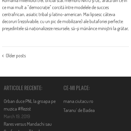
România mileniului trei, oficial stat membru NATO şi UE, arată din ce în
ce mai mult a "democraţie" corcită între modelele de succes
centrafrican, asiatic tribal şi latino-american. Mai lipsesc câteva
decoruri (rezolvabile, cu un pic de mobilizare) ale butaforiei perfecte:
preşedintele să naţionalizeze resursele, să-şi mănânce miniştrii la grătar,
POSTS
Older posts
NAVIGATION
ARTICOLE RECENTE:
CE-MI PLACE:
Orban duce PNL la groapa pe
mana.ciutacu.ro
muzica #Rezist
Taranu’ de Badea
March 19, 2019
Rares versus Mandachi sau