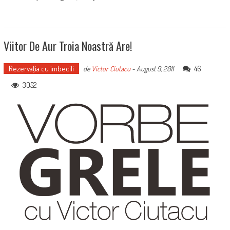
Viitor De Aur Troia Noastră Are!
Rezervaţia cu imbecili
46
de
Victor Ciutacu
-
August 9, 2011
3052