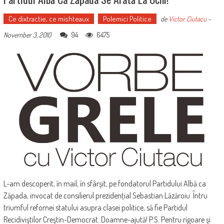
Ce dixtractie, ce mishteaux
Polemici Politice
de
Victor Ciutacu
-
94
6475
November 3, 2010
L-am descoperit, în mail, în sfârşit, pe fondatorul Partidului Albă ca
Zăpada, invocat de consilierul prezidenţial Sebastian Lăzăroiu. Întru
triumful refornei statului asupra clasei politice, să fie Partidul
Recidiviştilor Creştin-Democrat. Doamne-ajută! P.S. Pentru rigoare şi