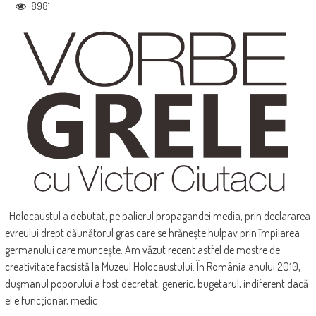
8981
Holocaustul a debutat, pe palierul propagandei media, prin declararea
evreului drept dăunătorul gras care se hrăneşte hulpav prin împilarea
germanului care munceşte. Am văzut recent astfel de mostre de
creativitate facsistă la Muzeul Holocaustului. În România anului 2010,
duşmanul poporului a fost decretat, generic, bugetarul, indiferent dacă
el e funcţionar, medic