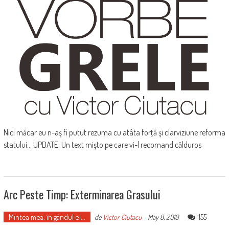
Nici măcar eu n-aş fi putut rezuma cu atâta forţă şi clarviziune reforma
statului... UPDATE: Un text mişto pe care vi-l recomand călduros
Arc Peste Timp: Exterminarea Grasului
Mintea mea, în gândul ei...
155
de
Victor Ciutacu
-
May 8, 2010