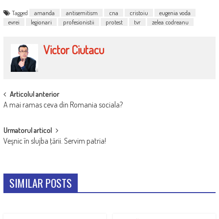
Tagged
amanda
antisemitism
cna
cristoiu
eugenia voda
evrei
legionari
profesionistii
protest
tvr
zelea codreanu
Victor Ciutacu
POST
Articolul anterior
A mai ramas ceva din Romania sociala?
NAVIGATION
Urmatorul articol
Veşnic în slujba ţării. Servim patria!
SIMILAR POSTS