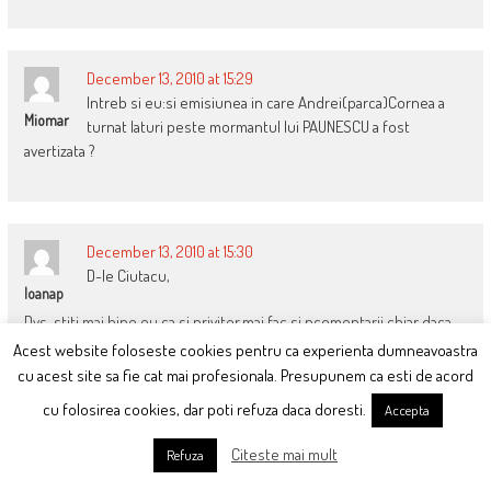
December 13, 2010 at 15:29
Intreb si eu:si emisiunea in care Andrei(parca)Cornea a
Miomar
turnat laturi peste mormantul lui PAUNESCU a fost
avertizata ?
December 13, 2010 at 15:30
D-le Ciutacu,
Ioanap
Dvs. stiti mai bine,eu ca si privitor,mai fac si ncomentarii,chiar daca
nu cunosc amanuntele.
Acest website foloseste cookies pentru ca experienta dumneavoastra
cu acest site sa fie cat mai profesionala. Presupunem ca esti de acord
Va doresc,cu acelasi respect numai bine si aceeiasi verticalitate,
cu folosirea cookies, dar poti refuza daca doresti.
Accepta
Ioanap
Citeste mai mult
Refuza