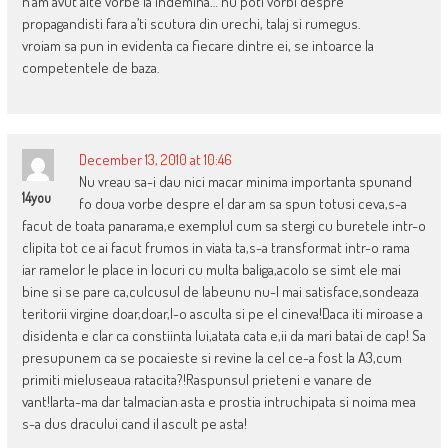
n’am avut alte vorbe la indemina… nu poti vorbi despre
propagandisti fara a’ti scutura din urechi, talaj si rumegus.
vroiam sa pun in evidenta ca fiecare dintre ei, se intoarce la
competentele de baza.
December 13, 2010 at 10:46
Nu vreau sa-i dau nici macar minima importanta spunand
14you
fo doua vorbe despre el dar am sa spun totusi ceva,s-a
facut de toata panarama,e exemplul cum sa stergi cu buretele intr-o
clipita tot ce ai facut frumos in viata ta,s-a transformat intr-o rama
iar ramelor le place in locuri cu multa baliga,acolo se simt ele mai
bine si se pare ca,culcusul de labeunu nu-l mai satisface,sondeaza
teritorii virgine doar,doar,l-o asculta si pe el cineva!Daca iti miroase a
disidenta e clar ca constiinta lui,atata cata e,ii da mari batai de cap! Sa
presupunem ca se pocaieste si revine la cel ce-a fost la A3,cum
primiti mieluseaua ratacita?!Raspunsul prieteni e vanare de
vant!Iarta-ma dar talmacian asta e prostia intruchipata si noima mea
s-a dus dracului cand il ascult pe asta!