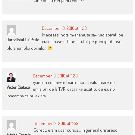
Cine dracu e Eugenia Voda??
December 13, 2010 at 11:28
In aceeasi nota,m-ar amuza sa-i vad somati pe
Jurnalistul Lu' Peste
craii Tanase si Dinescu,tot pe principiul lipsei
plurarismului opiniilor.
December 13, 2010 at 11:28
@adrian cosmin: o foarte buna realizatoare de
Victor Ciutacu
emisiuni de la TVR. daca n-ai auzit tu de ea, nu
inseamna ca nu exista
December 13, 2010 at 11:33
Corect, eram doar curios… In general urmaresc
Adrian Cosmin