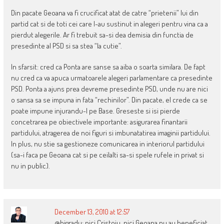
Din pacate Geoana va fi crucificat atat de catre “prietenii” lui din
partid cat si de toti cei care l-au sustinut in alegeri pentru vina ca a
pierdut alegerile. Ar fi trebuit sa-si dea demisia din functia de
presedinte al PSD si sa stea “la cutie”.
In sfarsit: cred ca Ponta are sanse sa aiba o soarta similara. De fapt
nu cred ca va apuca urmatoarele alegeri parlamentare ca presedinte
PSD. Ponta a ajuns prea devreme presedinte PSD, unde nu are nici
o sansa sa se impuna in fata “rechinilor”. Din pacate, el crede ca se
poate impune injurandu-l pe Base. Greseste si isi pierde
concetrarea pe obiectivele importante: asigurarea finantarii
partidului, atragerea de noi figuri si imbunatatirea imaginii partidului.
In plus, nu stie sa gestioneze comunicarea in interiorul partidului
(sa-i faca pe Geoana cat si pe ceilalti sa-si spele rufele in privat si
nu in public).
December 13, 2010 at 12:57
@bigradu: nici Cristoiu, nici Geoana nu au beneficiat