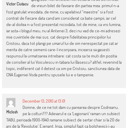
Victor Ciutacu
de vreun bilet de favoare din partea mea. primul n-a
fost gratulat vreodata, de mine, cu apelativul “maestre” si a fost
contrat de fiecare data cand am considerat ca bate campii, iar cel
de-al doilea n-a fost prezentat niciodata, tot de mine, ca vro lumina,
iar asta-i blogul meu, nu al Antenei 3, deci nu vad de ce-mi adresezi
mie cuvintele de mai sus. cat despre fidelitatea principiilor lui
Cristoiu, daca tot plangi pe umarul lui de om nerespectat pe cat ar
merita de catre semenii care-l inconjoara, incearca sa gasesti
raspunsul la urmatoarea intrebare: cat costa sa te muti din pozitia
de consilier al lui Voiculescu in tabara lui Basescu? altfel, revenind la
topic, indiferent cat il detest ca om pe Cristoiu, sanctiunea data de
CNA Eugeniei Voda pentru spusele lui e o tampenie.
December 13, 2010 at 13:01
Domne, de ce ne tot dam cu parearea despre Codreanu,
Miclosh
pe la colturi??? Adevarul e ca ‘Legionarii’ raman un subiect
TABU, perioada 1900-1940 ramane subiect de sertar chiar si la 20 de
ani de la ‘Revolutie’. E jenant. Insa, simplul fapt ca bolshevicii i-au