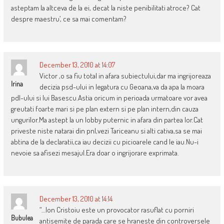
asteptam la altceva de la ei, decat la niste penibilitati atroce? Cat
despre maestru’, ce sa mai comentam?
December 13, 2010 at 14:07
Victor ,o sa fiu total in afara subiectului,dar ma ingrijoreaza
Irina
decizia psd-ului in legatura cu Geoana,va da apa la moara
pdl-ului si lui Basescu.Astia oricum in perioada urmatoare vor avea
greutati foarte mari si pe plan extern si pe plan intern,din cauza
ungurilor.Ma astept la un lobby puternic in afara din partea lor.Cat
priveste niste natarai din pnl,vezi Tariceanu si alti cativa,sa se mai
abtina de la declaratii,ca iau decizii cu picioarele cand le iau.Nu-i
nevoie sa afisezi mesajul.Era doar o ingrijorare exprimata.
December 13, 2010 at 14:14
“…Ion Cristoiu este un provocator rasuflat cu porniri
Bubulea
antisemite de parada care se hraneste din controversele