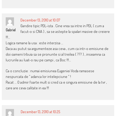
December 13, 2010 at 10:07
Gandire tipic PDL-ista . Cine vrea sa intre in PDL ( cum a
Gabriel
facut-o si CNA ) , sa se astepte la spalari masive de creiere
!!!…
Logica ramane la usa : este interzisa …
Daca au putut sa argumenteze asa ceva , cum ca intr-o emisiune de
doi oameni trbuia sa se pronunte si al treilea ( ??? ) , inseamna ca
lucrurile au luat-o rau pe campi , ca Boc !!!…
Ca o concluzie : numai emisiunea Eugeniei Voda ramasese
nespurcata de ” adanca lor intelepciune ” !
Pacat … O admir foarte mult si cred ca e singura emisiune de la tvr ,
care are ceva calitate in ea !!!
December 13, 2010 at 10:25