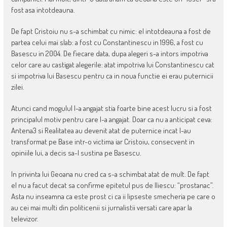
fost asa intotdeauna.
De fapt Cristoiu nu s-a schimbat cu nimic: el intotdeauna a fost de
partea celui mai slab: a fost cu Constantinescu in 1996, a fost cu
Basescu in 2004. De fiecare data, dupa alegeri s-a intors impotriva
celor care au castigat alegerile: atat impotriva lui Constantinescu cat
si impotriva lui Basescu pentru ca in noua functie ei erau puternicii
zilei.
Atunci cand mogulul l-a angajat stia foarte bine acest lucru si a fost
principalul motiv pentru care l-a angajat. Doar ca nu a anticipat ceva:
Antena3 si Realitatea au devenit atat de puternice incat l-au
transformat pe Base intr-o victima iar Cristoiu, consecvent in
opiniile lui, a decis sa-l sustina pe Basescu.
In privinta lui Geoana nu cred ca s-a schimbat atat de mult. De fapt
el nu a facut decat sa confirme epitetul pus de Iliescu: “prostanac”.
Asta nu inseamna ca este prost ci ca ii lipseste smecheria pe care o
au cei mai multi din politicenii si jurnalistii versati care apar la
televizor.