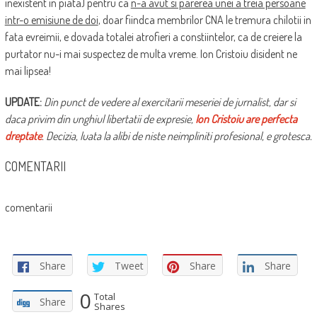
inexistent in piata) pentru ca
n-a avut si parerea unei a treia persoane
intr-o emisiune de doi
, doar fiindca membrilor CNA le tremura chilotii in
fata evreimii, e dovada totalei atrofieri a constiintelor, ca de creiere la
purtator nu-i mai suspectez de multa vreme. Ion Cristoiu disident ne
mai lipsea!
UPDATE:
Din punct de vedere al exercitarii meseriei de jurnalist, dar si
daca privim din unghiul libertatii de expresie,
Ion Cristoiu are perfecta
dreptate
. Decizia, luata la alibi de niste neimpliniti profesional, e grotesca.
COMENTARII
comentarii
Share
Tweet
Share
Share
0
Total
Share
Shares