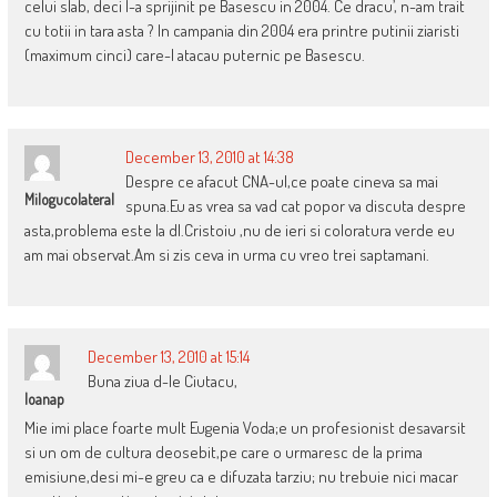
celui slab, deci l-a sprijinit pe Basescu in 2004. Ce dracu’, n-am trait
cu totii in tara asta ? In campania din 2004 era printre putinii ziaristi
(maximum cinci) care-l atacau puternic pe Basescu.
December 13, 2010 at 14:38
Despre ce afacut CNA-ul,ce poate cineva sa mai
Milogucolateral
spuna.Eu as vrea sa vad cat popor va discuta despre
asta,problema este la dl.Cristoiu ,nu de ieri si coloratura verde eu
am mai observat.Am si zis ceva in urma cu vreo trei saptamani.
December 13, 2010 at 15:14
Buna ziua d-le Ciutacu,
Ioanap
Mie imi place foarte mult Eugenia Voda;e un profesionist desavarsit
si un om de cultura deosebit,pe care o urmaresc de la prima
emisiune,desi mi-e greu ca e difuzata tarziu; nu trebuie nici macar