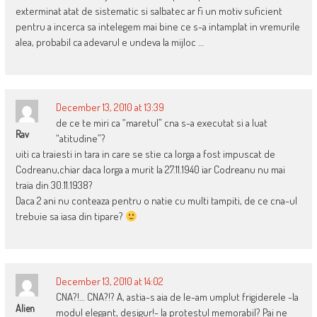
exterminat atat de sistematic si salbatec ar fi un motiv suficient
pentru a incerca sa intelegem mai bine ce s-a intamplat in vremurile
alea, probabil ca adevarul e undeva la mijloc …
December 13, 2010 at 13:39
de ce te miri ca “maretul” cna s-a executat si a luat
Rav
“atitudine”?
uiti ca traiesti in tara in care se stie ca Iorga a fost impuscat de
Codreanu,chiar daca Iorga a murit la 27.11.1940 iar Codreanu nu mai
traia din 30.11.1938?
Daca 2 ani nu conteaza pentru o natie cu multi tampiti, de ce cna-ul
trebuie sa iasa din tipare?
December 13, 2010 at 14:02
CNA?!… CNA?!? A, astia-s aia de le-am umplut frigiderele -la
Alien
modul elegant, desigur!- la protestul memorabil? Pai ne