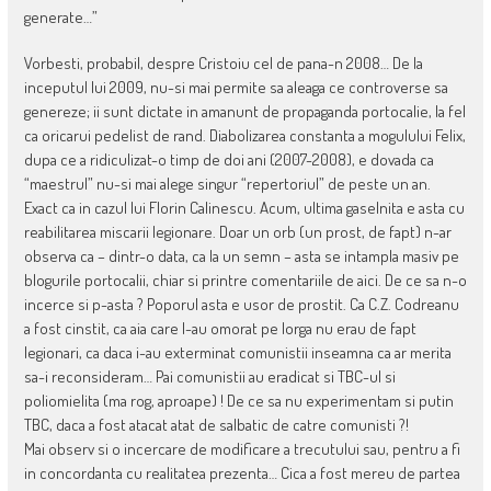
generate…”
Vorbesti, probabil, despre Cristoiu cel de pana-n 2008… De la
inceputul lui 2009, nu-si mai permite sa aleaga ce controverse sa
genereze; ii sunt dictate in amanunt de propaganda portocalie, la fel
ca oricarui pedelist de rand. Diabolizarea constanta a mogulului Felix,
dupa ce a ridiculizat-o timp de doi ani (2007-2008), e dovada ca
“maestrul” nu-si mai alege singur “repertoriul” de peste un an.
Exact ca in cazul lui Florin Calinescu. Acum, ultima gaselnita e asta cu
reabilitarea miscarii legionare. Doar un orb (un prost, de fapt) n-ar
observa ca – dintr-o data, ca la un semn – asta se intampla masiv pe
blogurile portocalii, chiar si printre comentariile de aici. De ce sa n-o
incerce si p-asta ? Poporul asta e usor de prostit. Ca C.Z. Codreanu
a fost cinstit, ca aia care l-au omorat pe Iorga nu erau de fapt
legionari, ca daca i-au exterminat comunistii inseamna ca ar merita
sa-i reconsideram… Pai comunistii au eradicat si TBC-ul si
poliomielita (ma rog, aproape) ! De ce sa nu experimentam si putin
TBC, daca a fost atacat atat de salbatic de catre comunisti ?!
Mai observ si o incercare de modificare a trecutului sau, pentru a fi
in concordanta cu realitatea prezenta… Cica a fost mereu de partea