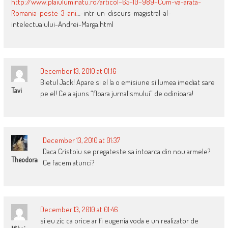
http://www.plaiuluminatu.ro/articol–65–10–989–Cum-va-arata-
Romania-peste-3-ani
…-intr-un-discurs-magistral-al-
intelectualului-Andrei-Marga.html
December 13, 2010 at 01:16
Bietul Jack! Apare si el la o emisiune si lumea imediat sare
Tavi
pe el! Ce a ajuns “floara jurnalismului” de odinioara!
December 13, 2010 at 01:37
Daca Cristoiu se pregateste sa intoarca din nou armele?
Theodora
Ce facem atunci?
December 13, 2010 at 01:46
si eu zic ca orice ar fi eugenia voda e un realizator de