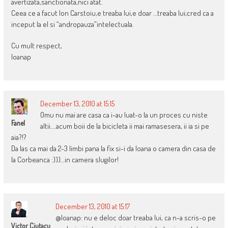
avertizata,sanctionata,nici atat.
Ceea ce a facut Ion Carstoiu,e treaba lui,e doar …treaba lui;cred ca a
inceput la el si “andropauza”intelectuala.
Cu mult respect,
Ioanap
December 13, 2010 at 15:15
Omu nu mai are casa ca i-au luat-o la un proces cu niste
Fanel
altii….acum boii de la bicicleta ii mai ramasesera, ii ia si pe
aia?!?
Da las ca mai da 2-3 limbi pana la fix si-i da Ioana o camera din casa de
la Corbeanca :)))…in camera slugilor!
December 13, 2010 at 15:17
@Ioanap: nu e deloc doar treaba lui, ca n-a scris-o pe
Victor Ciutacu