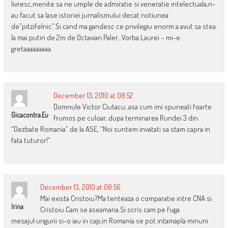
livresc,menite sa ne umple de admiratie si veneratie intelectuala,n-
au facut sa lase istoriei jurnalismului decat notiunea
de”pitzifelnic”.Si cand ma gandesc ce privilegiu enorm a avut sa stea
la mai putin de 2m de Octavian Paler…Vorba Laurei – mi-e
gretaaaaaaaaa.
December 13, 2010 at 08:52
Domnule Victor Ciutacu, asa cum imi spuneati foarte
Gicacontra.eu
frumos pe culoar, dupa terminarea Rundei 3 din
“Dezbate Romania” de la ASE, “Noi suntem invatati sa stam capra in
fata tuturor!”.
December 13, 2010 at 08:56
Mai exista Cristoiu?Ma tenteaza o comparatie intre CNA si
Irina
Cristoiu.Cam se aseamana.Si scris cam pe fuga
mesajul:ungurii si-o iau in cap,in Romania se pot intamapla minuni