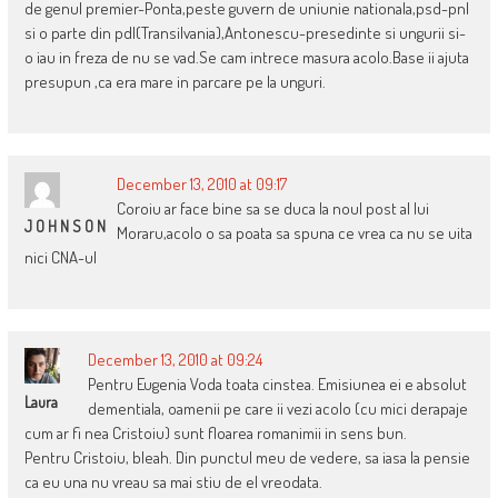
de genul premier-Ponta,peste guvern de uniunie nationala,psd-pnl
si o parte din pdl(Transilvania),Antonescu-presedinte si ungurii si-
o iau in freza de nu se vad.Se cam intrece masura acolo.Base ii ajuta
presupun ,ca era mare in parcare pe la unguri.
December 13, 2010 at 09:17
Coroiu ar face bine sa se duca la noul post al lui
J O H N S O N
Moraru,acolo o sa poata sa spuna ce vrea ca nu se uita
nici CNA-ul
December 13, 2010 at 09:24
Pentru Eugenia Voda toata cinstea. Emisiunea ei e absolut
Laura
dementiala, oamenii pe care ii vezi acolo (cu mici derapaje
cum ar fi nea Cristoiu) sunt floarea romanimii in sens bun.
Pentru Cristoiu, bleah. Din punctul meu de vedere, sa iasa la pensie
ca eu una nu vreau sa mai stiu de el vreodata.