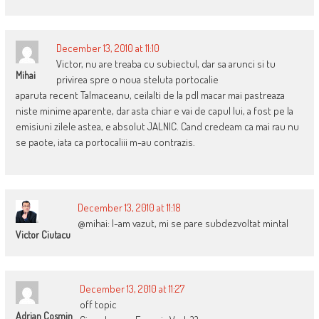
December 13, 2010 at 11:10
Victor, nu are treaba cu subiectul, dar sa arunci si tu
Mihai
privirea spre o noua steluta portocalie
aparuta recent Talmaceanu, ceilalti de la pdl macar mai pastreaza
niste minime aparente, dar asta chiar e vai de capul lui, a fost pe la
emisiuni zilele astea, e absolut JALNIC. Cand credeam ca mai rau nu
se paote, iata ca portocaliii m-au contrazis.
December 13, 2010 at 11:18
@mihai: l-am vazut, mi se pare subdezvoltat mintal
Victor Ciutacu
December 13, 2010 at 11:27
off topic
Adrian Cosmin