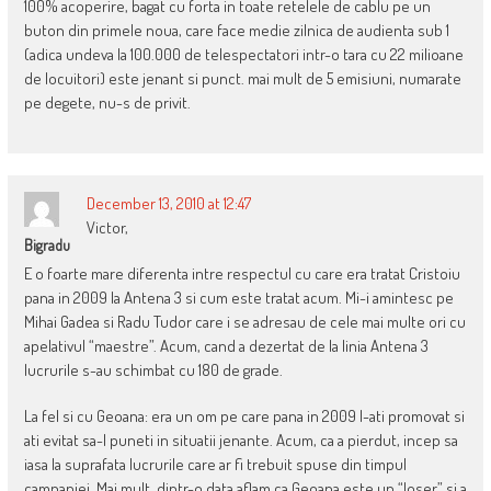
100% acoperire, bagat cu forta in toate retelele de cablu pe un
buton din primele noua, care face medie zilnica de audienta sub 1
(adica undeva la 100.000 de telespectatori intr-o tara cu 22 milioane
de locuitori) este jenant si punct. mai mult de 5 emisiuni, numarate
pe degete, nu-s de privit.
December 13, 2010 at 12:47
Victor,
Bigradu
E o foarte mare diferenta intre respectul cu care era tratat Cristoiu
pana in 2009 la Antena 3 si cum este tratat acum. Mi-i amintesc pe
Mihai Gadea si Radu Tudor care i se adresau de cele mai multe ori cu
apelativul “maestre”. Acum, cand a dezertat de la linia Antena 3
lucrurile s-au schimbat cu 180 de grade.
La fel si cu Geoana: era un om pe care pana in 2009 l-ati promovat si
ati evitat sa-l puneti in situatii jenante. Acum, ca a pierdut, incep sa
iasa la suprafata lucrurile care ar fi trebuit spuse din timpul
campaniei. Mai mult, dintr-o data aflam ca Geoana este un “loser” si a