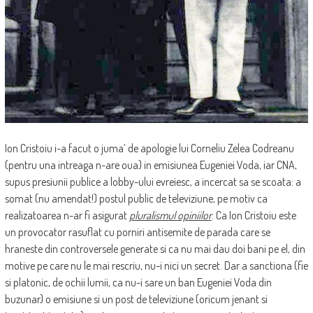
Ion Cristoiu i-a facut o juma’ de apologie lui Corneliu Zelea Codreanu
(pentru una intreaga n-are oua) in emisiunea Eugeniei Voda, iar CNA,
supus presiunii publice a lobby-ului evreiesc, a incercat sa se scoata: a
somat (nu amendat!) postul public de televiziune, pe motiv ca
realizatoarea n-ar fi asigurat
pluralismul opiniilor
. Ca Ion Cristoiu este
un provocator rasuflat cu porniri antisemite de parada care se
hraneste din controversele generate si ca nu mai dau doi bani pe el, din
motive pe care nu le mai rescriu, nu-i nici un secret. Dar a sanctiona (fie
si platonic, de ochii lumii, ca nu-i sare un ban Eugeniei Voda din
buzunar) o emisiune si un post de televiziune (oricum jenant si