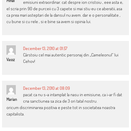
Mihai
emisiuni extraordinar. cat despre ion cristoiu , eee asta e,
el scria prin 90 de purceii cu 3 capete si mai stiu eu ce aberatii, asa
ca prea mari asteptari de la dansul nu avem. dar e o personalitate ,
cu bune si cu rele , si e bine sa avem si opinia lui.
December 13, 2010 at 01:57
Cârstoiu cel mai autentic personaj din „Cameleonul” lui
Vassz
Cehov!
December 13, 2010 at 08:09
pacat ca nu s-a intamplat la nasu in emisiune, ca i-ar fi dat
Marian
cna sanctiunea sa zica de 3 ori tatal nostru.
oricum discriminarea pozitiva e peste tot in societatea noastra
capitalista.