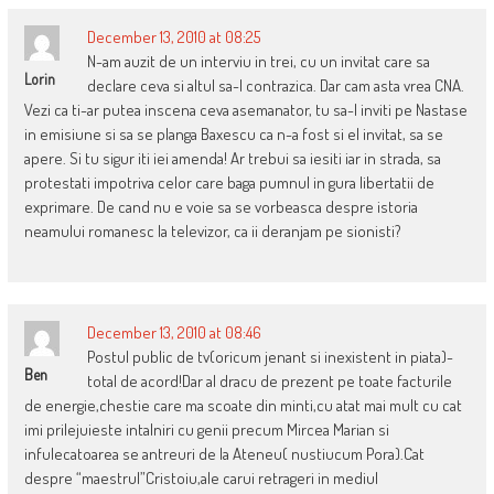
December 13, 2010 at 08:25
N-am auzit de un interviu in trei, cu un invitat care sa
Lorin
declare ceva si altul sa-l contrazica. Dar cam asta vrea CNA.
Vezi ca ti-ar putea inscena ceva asemanator, tu sa-l inviti pe Nastase
in emisiune si sa se planga Baxescu ca n-a fost si el invitat, sa se
apere. Si tu sigur iti iei amenda! Ar trebui sa iesiti iar in strada, sa
protestati impotriva celor care baga pumnul in gura libertatii de
exprimare. De cand nu e voie sa se vorbeasca despre istoria
neamului romanesc la televizor, ca ii deranjam pe sionisti?
December 13, 2010 at 08:46
Postul public de tv(oricum jenant si inexistent in piata)-
Ben
total de acord!Dar al dracu de prezent pe toate facturile
de energie,chestie care ma scoate din minti,cu atat mai mult cu cat
imi prilejuieste intalniri cu genii precum Mircea Marian si
infulecatoarea se antreuri de la Ateneu( nustiucum Pora).Cat
despre “maestrul”Cristoiu,ale carui retrageri in mediul