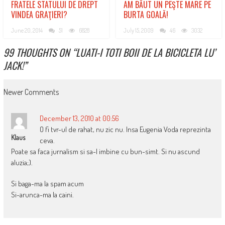
FRATELE STATULUI DE DREPT
AM BĂUT UN PEŞTE MARE PE
VINDEA GRAŢIERI?
BURTA GOALĂ!
June 20, 2014
51
6828
July 15, 2009
46
3032
99 THOUGHTS ON “
LUATI-I TOTI BOII DE LA BICICLETA LU’
JACK!
”
COMMENT
Newer Comments
NAVIGATION
December 13, 2010 at 00:56
O fi tvr-ul de rahat, nu zic nu. Insa Eugenia Voda reprezinta
Klaus
ceva.
Poate sa faca jurnalism si sa-l imbine cu bun-simt. Si nu ascund
aluzia;).
Si baga-ma la spam acum
Si-arunca-ma la caini.