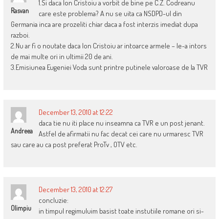
1.Si daca Ion Cristoiu a vorbit de bine pe C.Z. Codreanu
Rasvan
care este problema? A nu se uita ca NSDPD-ul din
Germania inca are prozeliti chiar daca a fost interzis imediat dupa
razboi.
2.Nu ar fi o noutate daca Ion Cristoiu ar intoarce armele – le-a intors
de mai multe ori in ultimii 20 de ani.
3.Emisiunea Eugeniei Voda sunt printre putinele valoroase de la TVR
December 13, 2010 at 12:22
daca tie nu iti place nu inseamna ca TVR e un post jenant.
Andreea
Astfel de afirmatii nu fac decat cei care nu urmaresc TVR
sau care au ca post preferat ProTv , OTV etc.
December 13, 2010 at 12:27
concluzie:
Olimpiu
in timpul regimuluim basist toate instutiile romane ori si-