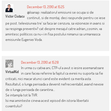
December 13, 2010 at 15:25
@Ioanap: realizatorul emisiunii se ocupa si de
Victor Ciutacu
continut, si de montaj. deci raspunde pentru ce iese
pe post. televiziunea tre’ sa faca iar cenzura, sa vizioneze in avans si
sa respinga preventiv? cat despre mesajul catre adrian_cosmin, va
amintesc politicos ca nu-i in fisa postului nimanui sa urmareasca
emisiunile Eugeniei Voda.
December 13, 2010 at 15:28
In urma cu cativa ani, CTP-ul a avut o iesire asemanatoare
VirtualKid
in care facea referire la faptul ca evreii nu suporta sa fie
criticati, nici macar atunci cand este evident ca merita asta.
Rezultatul, o lunga perioada a devenit nefrecventabil, avand nevoie
de o lunga perioada de carantina…
Se intampla tot la TVR.
Isi mai aminteste cineva acest episod din istoria libertatii
cuvantului?