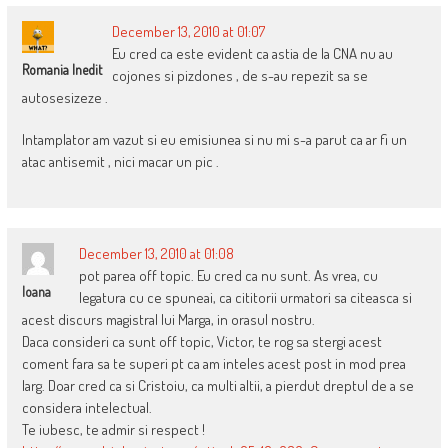
December 13, 2010 at 01:07
Eu cred ca este evident ca astia de la CNA nu au
Romania Inedit
cojones si pizdones , de s-au repezit sa se
autosesizeze .
Intamplator am vazut si eu emisiunea si nu mi s-a parut ca ar fi un
atac antisemit , nici macar un pic .
December 13, 2010 at 01:08
pot parea off topic. Eu cred ca nu sunt. As vrea, cu
Ioana
legatura cu ce spuneai, ca cititorii urmatori sa citeasca si
acest discurs magistral lui Marga, in orasul nostru.
Daca consideri ca sunt off topic, Victor, te rog sa stergi acest
coment fara sa te superi pt ca am inteles acest post in mod prea
larg. Doar cred ca si Cristoiu, ca multi altii, a pierdut dreptul de a se
considera intelectual.
Te iubesc, te admir si respect !