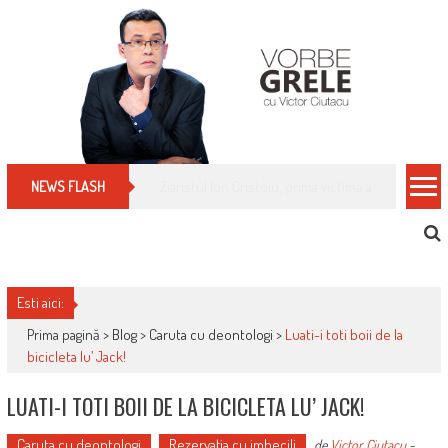
Skip
to
content
Cum îți schimbi, rapid, gratuit și eficient, furniz
NEWS FLASH
Esti aici:
Prima pagină >
Blog
>
Caruta cu deontologi
>
Luati-i toti boii de la
bicicleta lu’ Jack!
LUATI-I TOTI BOII DE LA BICICLETA LU’ JACK!
Caruta cu deontologi
Rezervaţia cu imbecili
de
Victor Ciutacu
-