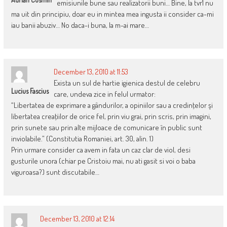
emisiunile bune sau realizatorii buni… Bine, la tvr1 nu
ma uit din principiu, doar eu in mintea mea ingusta ii consider ca-mi
iau banii abuziv… No daca-i buna, la m-ai mare…
December 13, 2010 at 11:53
Exista un sul de hartie igienica destul de celebru
Lucius Fascius
care, undeva zice in felul urmator:
“Libertatea de exprimare a gândurilor, a opiniilor sau a credinţelor şi
libertatea creaţiilor de orice fel, prin viu grai, prin scris, prin imagini,
prin sunete sau prin alte mijloace de comunicare în public sunt
inviolabile.” (Constitutia Romaniei, art. 30, alin. 1)
Prin urmare consider ca avem in fata un caz clar de viol, desi
gusturile unora (chiar pe Cristoiu mai, nu ati gasit si voi o baba
viguroasa?) sunt discutabile…
December 13, 2010 at 12:14