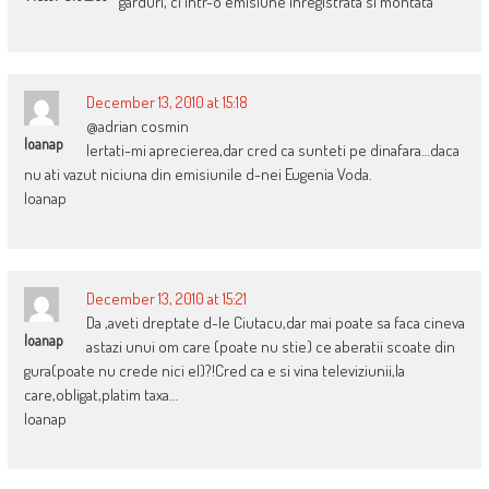
garduri, ci intr-o emisiune inregistrata si montata
December 13, 2010 at 15:18
@adrian cosmin
Ioanap
Iertati-mi aprecierea,dar cred ca sunteti pe dinafara…daca
nu ati vazut niciuna din emisiunile d-nei Eugenia Voda.
Ioanap
December 13, 2010 at 15:21
Da ,aveti dreptate d-le Ciutacu,dar mai poate sa faca cineva
Ioanap
astazi unui om care (poate nu stie) ce aberatii scoate din
gura(poate nu crede nici el)?!Cred ca e si vina televiziunii,la
care,obligat,platim taxa…
Ioanap