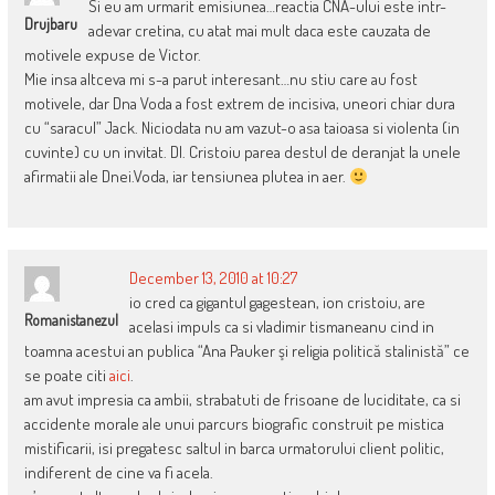
Si eu am urmarit emisiunea…reactia CNA-ului este intr-
Drujbaru
adevar cretina, cu atat mai mult daca este cauzata de
motivele expuse de Victor.
Mie insa altceva mi s-a parut interesant…nu stiu care au fost
motivele, dar Dna Voda a fost extrem de incisiva, uneori chiar dura
cu “saracul” Jack. Niciodata nu am vazut-o asa taioasa si violenta (in
cuvinte) cu un invitat. Dl. Cristoiu parea destul de deranjat la unele
afirmatii ale Dnei.Voda, iar tensiunea plutea in aer.
December 13, 2010 at 10:27
io cred ca gigantul gagestean, ion cristoiu, are
Romanistanezul
acelasi impuls ca si vladimir tismaneanu cind in
toamna acestui an publica “Ana Pauker şi religia politică stalinistă” ce
se poate citi
aici
.
am avut impresia ca ambii, strabatuti de frisoane de luciditate, ca si
accidente morale ale unui parcurs biografic construit pe mistica
mistificarii, isi pregatesc saltul in barca urmatorului client politic,
indiferent de cine va fi acela.