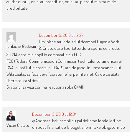
au dat duhul , ori s-au prostituat, ori si-au pierdut minimum de
credibilitate
December 13, 2010 at 12:27
1.Imi place mult de stilul doamnei Eugenia Voda.
Iordachel Gudurau
2. Cristoiu are libertatea de-a spune ce crede.
3. CNA este mic copil in comparatie cu FCC.
FCC (Federal Communication Commision) echivalentul american al
CNA, o institutie creata in 1934 (!), are de gand, in urma scandalului
Wiki Leaks, sa faca ceva “curatenie” si pe Internet. Ca de ce atata
libertate; ca strica!!!
Si atunci sa vezi cum va reactiona robii CNA!!!
December 13, 2010 at 12:34
@Andreea: bati campii cu patriotisme locale ieftine.
Victor Ciutacu
un post finantat de la buget si prin taxe obligatorii, cu