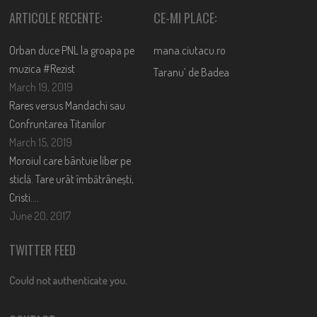
ARTICOLE RECENTE:
CE-MI PLACE:
Orban duce PNL la groapa pe
mana.ciutacu.ro
muzica #Rezist
Taranu’ de Badea
March 19, 2019
Rares versus Mandachi sau
Confruntarea Titanilor
March 15, 2019
Moroiul care bântuie liber pe
sticlă. Tare urât îmbătrânești,
Cristi….
June 20, 2017
TWITTER FEED
Could not authenticate you.