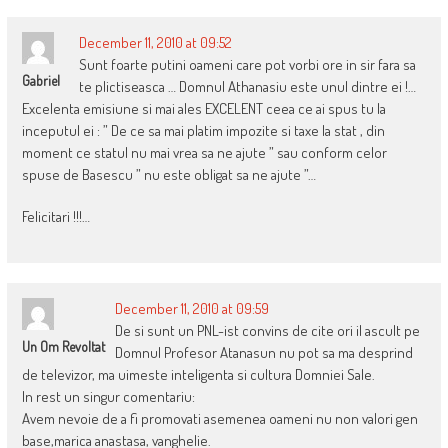
December 11, 2010 at 09:52
Sunt foarte putini oameni care pot vorbi ore in sir fara sa
Gabriel
te plictiseasca … Domnul Athanasiu este unul dintre ei !…
Excelenta emisiune si mai ales EXCELENT ceea ce ai spus tu la
inceputul ei : ” De ce sa mai platim impozite si taxe la stat , din
moment ce statul nu mai vrea sa ne ajute ” sau conform celor
spuse de Basescu ” nu este obligat sa ne ajute ”…
Felicitari !!!…
December 11, 2010 at 09:59
De si sunt un PNL-ist convins de cite ori il ascult pe
Un Om Revoltat
Domnul Profesor Atanasun nu pot sa ma desprind
de televizor, ma uimeste inteligenta si cultura Domniei Sale.
In rest un singur comentariu:
Avem nevoie de a fi promovati asemenea oameni nu non valori gen
base,marica anastasa, vanghelie.