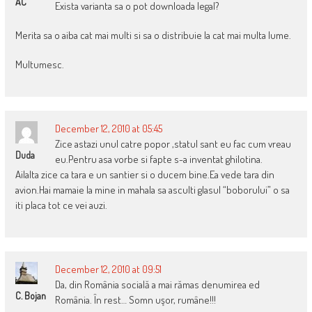
AC
Exista varianta sa o pot downloada legal?
Merita sa o aiba cat mai multi si sa o distribuie la cat mai multa lume.
Multumesc.
December 12, 2010 at 05:45
Zice astazi unul catre popor ,statul sant eu fac cum vreau
Duda
eu.Pentru asa vorbe si fapte s-a inventat ghilotina.
Ailalta zice ca tara e un santier si o ducem bine.Ea vede tara din
avion.Hai mamaie la mine in mahala sa asculti glasul “boborului” o sa
iti placa tot ce vei auzi.
December 12, 2010 at 09:51
Da, din România socială a mai rămas denumirea ed
C. Bojan
România. În rest… Somn uşor, rumâne!!!