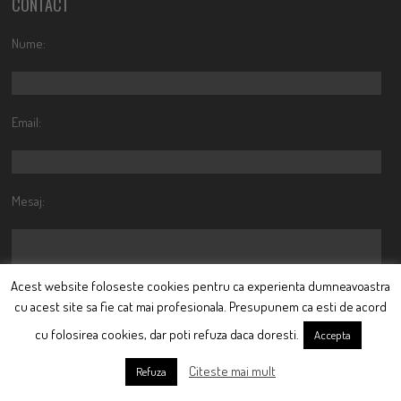
CONTACT
Nume:
Email:
Mesaj:
Acest website foloseste cookies pentru ca experienta dumneavoastra
cu acest site sa fie cat mai profesionala. Presupunem ca esti de acord
cu folosirea cookies, dar poti refuza daca doresti.
Accepta
Sunt de acord cu prelucrarea datelor mele personale, in
conformitate cu legislatia aferenta in vigoare
Citeste mai mult
Refuza