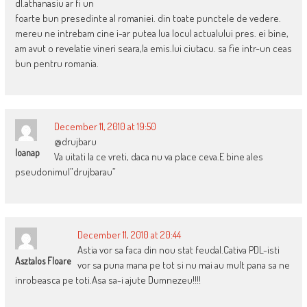
dl.athanasiu ar fi un
foarte bun presedinte al romaniei. din toate punctele de vedere.
mereu ne intrebam cine i-ar putea lua locul actualului pres. ei bine,
am avut o revelatie vineri seara,la emis.lui ciutacu. sa fie intr-un ceas
bun pentru romania.
December 11, 2010 at 19:50
@drujbaru
Ioanap
Va uitati la ce vreti, daca nu va place ceva.E bine ales
pseudonimul”drujbarau”
December 11, 2010 at 20:44
Astia vor sa faca din nou stat feudal.Cativa PDL-isti
Asztalos Floare
vor sa puna mana pe tot si nu mai au mult pana sa ne
inrobeasca pe toti.Asa sa-i ajute Dumnezeu!!!!