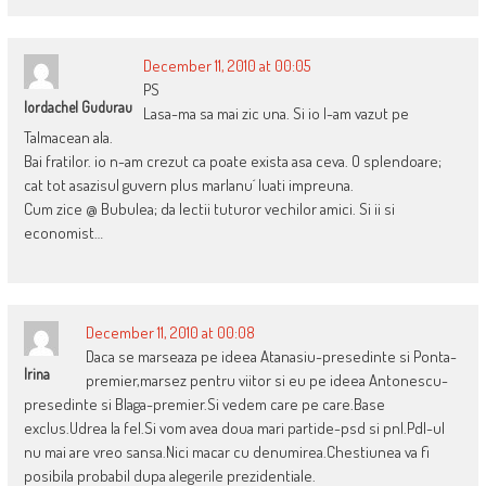
December 11, 2010 at 00:05
PS
Iordachel Gudurau
Lasa-ma sa mai zic una. Si io l-am vazut pe
Talmacean ala.
Bai fratilor. io n-am crezut ca poate exista asa ceva. O splendoare;
cat tot asazisul guvern plus marlanu´ luati impreuna.
Cum zice @ Bubulea; da lectii tuturor vechilor amici. Si ii si
economist…
December 11, 2010 at 00:08
Daca se marseaza pe ideea Atanasiu-presedinte si Ponta-
Irina
premier,marsez pentru viitor si eu pe ideea Antonescu-
presedinte si Blaga-premier.Si vedem care pe care.Base
exclus.Udrea la fel.Si vom avea doua mari partide-psd si pnl.Pdl-ul
nu mai are vreo sansa.Nici macar cu denumirea.Chestiunea va fi
posibila probabil dupa alegerile prezidentiale.