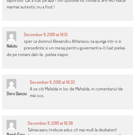
vaporului. Cat a stat pe apa ? Din spusele lui, numai 12 ani! Nici macar
marinar autentic nu a fost !
December 11, 2010 at 18:13
sper ca domnul Alexandru Athanasiu sa ajunga intr-o zi
Nelutu
presedinte.si un mesaj pentru guvernanti:a-ti luat pielea
de pe romani.dati-le…pielea inapoi
December 11, 2010 at 18:33
A se citi Mafalda in loc de Mahalda, in comentariul de
Doru Danciu
mai sus.
December 11, 2010 at 18:38
Talmaceanu trebuie adus cit mai mult la dezbateri!
Bond-Escu