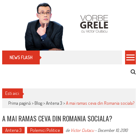
Skip
to
content
Cum îți schimbi, rapid, gratuit și eficient, furniz
NEWS FLASH
Esti aici:
Prima pagină >
Blog
>
Antena 3
>
A mai ramas ceva din Romania sociala?
A MAI RAMAS CEVA DIN ROMANIA SOCIALA?
Antena 3
Polemici Politice
de
Victor Ciutacu
-
December 10, 2010