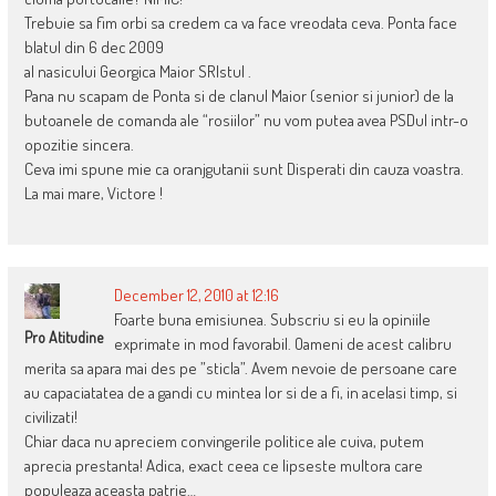
Trebuie sa fim orbi sa credem ca va face vreodata ceva. Ponta face
blatul din 6 dec 2009
al nasicului Georgica Maior SRIstul .
Pana nu scapam de Ponta si de clanul Maior (senior si junior) de la
butoanele de comanda ale “rosiilor” nu vom putea avea PSDul intr-o
opozitie sincera.
Ceva imi spune mie ca oranjgutanii sunt Disperati din cauza voastra.
La mai mare, Victore !
December 12, 2010 at 12:16
Foarte buna emisiunea. Subscriu si eu la opiniile
Pro Atitudine
exprimate in mod favorabil. Oameni de acest calibru
merita sa apara mai des pe ”sticla”. Avem nevoie de persoane care
au capaciatatea de a gandi cu mintea lor si de a fi, in acelasi timp, si
civilizati!
Chiar daca nu apreciem convingerile politice ale cuiva, putem
aprecia prestanta! Adica, exact ceea ce lipseste multora care
populeaza aceasta patrie…