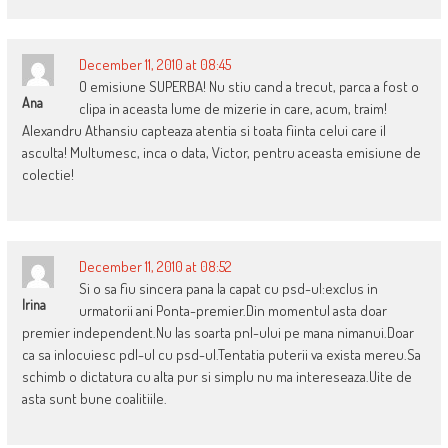
December 11, 2010 at 08:45
O emisiune SUPERBA! Nu stiu cand a trecut, parca a fost o
Ana
clipa in aceasta lume de mizerie in care, acum, traim!
Alexandru Athansiu capteaza atentia si toata fiinta celui care il
asculta! Multumesc, inca o data, Victor, pentru aceasta emisiune de
colectie!
December 11, 2010 at 08:52
Si o sa fiu sincera pana la capat cu psd-ul:exclus in
Irina
urmatorii ani Ponta-premier.Din momentul asta doar
premier independent.Nu las soarta pnl-ului pe mana nimanui.Doar
ca sa inlocuiesc pdl-ul cu psd-ul.Tentatia puterii va exista mereu.Sa
schimb o dictatura cu alta pur si simplu nu ma intereseaza.Uite de
asta sunt bune coalitiile.