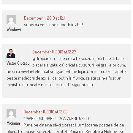
December 11, 2010 at 12:11
superba emisiune,superb invitat!
Windows
December 11, 2010 at 12:27
@Drujbaru: n-ai de ce sa te scuzi, te uiti la ce-ti face
Victor Ciutacu
placere si gata. da’, oricate cusururi i-ai gasi, e oricum,
fie si ca nivel intelectual si argumentatie logica, macar cu trei capete
peste mediocrii de azi. si, cel putin la Munca, sa stii ca n-a fost un
ministru rau. poate nu stralucitor, da’ sigur nu rau…
December 11, 2010 at 13:02
“JAVREI ORDINARE” – VIA VORBE GRELE
Miciman
Pune pe cinerva să-ţi citească următoarea postare de pe
blogul frumoasei şi cerebralei Stela Popa din Republica Moldova, şi