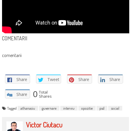
COMENTARII
comentarii
Share
Tweet
Share
Share
0
Total
Share
Shares
Tagged
athanasiu
guvernare
interviu
opozitie
psd
social
Victor Ciutacu