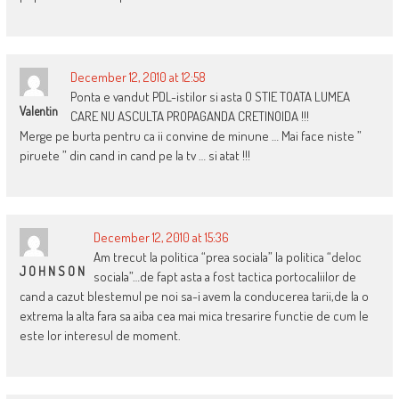
December 12, 2010 at 12:58
Ponta e vandut PDL-istilor si asta O STIE TOATA LUMEA
Valentin
CARE NU ASCULTA PROPAGANDA CRETINOIDA !!!
Merge pe burta pentru ca ii convine de minune … Mai face niste ”
piruete ” din cand in cand pe la tv … si atat !!!
December 12, 2010 at 15:36
Am trecut la politica “prea sociala” la politica “deloc
J O H N S O N
sociala”…de fapt asta a fost tactica portocaliilor de
cand a cazut blestemul pe noi sa-i avem la conducerea tarii,de la o
extrema la alta fara sa aiba cea mai mica tresarire functie de cum le
este lor interesul de moment.