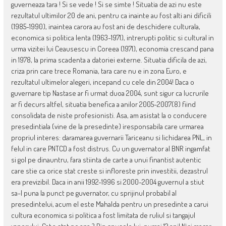
guverneaza tara ! Si se vede ! Si se simte ! Situatia de azi nu este
rezultatul ultimilor 20 de ani, pentru ca inainte au fost alti ani dificili
(1985-1990), inaintea carora au fost ani de deschidere culturala,
economica si politica lenta (1963-1971), intrerupti politic si cultural in
urma vizitei lui Ceausescu in Coreea (1971), economia crescand pana
in 1978, la prima scadenta a datoriei externe. Situatia dificila de azi,
criza prin care trece Romania, tara care nu e in zona Euro, e
rezultatul ultimelor alegeri, incepand cu cele din 2004! Daca o
guvernare tip Nastase ar fi urmat duoa 2004, sunt sigur ca lucrurile
ar fi decurs altfel, situatia benefica a anilor 2005-2007(8) fiind
consolidata de niste profesionisti. Asa, am asistat la o conducere
presedintiala (vine de la presedinte) iresponsabila care urmarea
propriul interes: daramarea guvernarii Tariceanu si lichidarea PNL, in
felul in care PNTCD a fost distrus. Cu un guvernator al BNR ingamfat
si gol pe dinauntru, fara stiinta de carte a unui finantist autentic
care stie ca orice stat creste si infloreste prin investitii, dezastrul
era previzibil. Daca in anii 1992-1996 si 2000-2004 guvernul a stiut
sa-l puna la punct pe guvernator, cu sprijinul probabil al
presedintelui, acum el este Mahalda pentru un presedinte a carui
cultura economica si politica a fost limitata de ruliul si tangajul