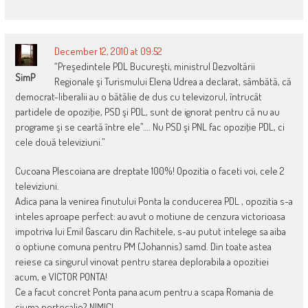
December 12, 2010 at 09:52
“Preşedintele PDL Bucureşti, ministrul Dezvoltării
SimP
Regionale şi Turismului Elena Udrea a declarat, sâmbătă, că
democrat-liberalii au o bătălie de dus cu televizorul, întrucât
partidele de opoziţie, PSD şi PDL, sunt de ignorat pentru că nu au
programe şi se ceartă între ele”…. Nu PSD şi PNL fac opoziţie PDL, ci
cele două televiziuni.”
Cucoana Plescoiana are dreptate 100%! Opozitia o faceti voi, cele 2
televiziuni.
Adica pana la venirea finutului Ponta la conducerea PDL , opozitia s-a
inteles aproape perfect: au avut o motiune de cenzura victorioasa
impotriva lui Emil Gascaru din Rachitele, s-au putut intelege sa aiba
o optiune comuna pentru PM (Johannis) samd. Din toate astea
reiese ca singurul vinovat pentru starea deplorabila a opozitiei
acum, e VICTOR PONTA!
Ce a facut concret Ponta pana acum pentru a scapa Romania de
ciuma portocalie? NIMIC!