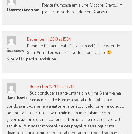
Foarte frumoasa emisiune, Victore! Bravo… Imi
Thommas Anderson
place cum vorbeste domnul Atanasiu.
December 11, 2010 at 15:34
Domnule Ciutacu poate îl invitați o dată și pe Valentin
Scarecrow
Stan. Ar fi interesant să-l vedem fără laptop.
Și felicitări pentru emisiune.
December 11, 2010 at 17:58
Sub conducerea anti-umana din ultimii 6 ani n-a mai
Doru Danciu
ramas nimic din Romania sociala. De fapt, tara e
condusa intr-o maniera aleatoare, intelectul celor care ne conduc
nefiind capabil sa inteleaga uu minim din mecanismele care
guverneaza un sistem economic cibernetic, cu reactie inversa. O
ascult la TV in acest moment pe cea pregatita sa ajunga prima
doamna a tarii (doamne fereste, atat ne-ar mai trebui!) spunand ca