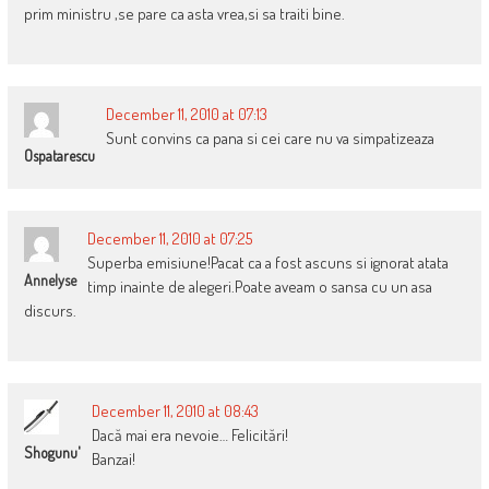
prim ministru ,se pare ca asta vrea,si sa traiti bine.
December 11, 2010 at 07:13
Sunt convins ca pana si cei care nu va simpatizeaza
Ospatarescu
December 11, 2010 at 07:25
Superba emisiune!Pacat ca a fost ascuns si ignorat atata
Annelyse
timp inainte de alegeri.Poate aveam o sansa cu un asa
discurs.
December 11, 2010 at 08:43
Dacă mai era nevoie… Felicitări!
Shogunu'
Banzai!