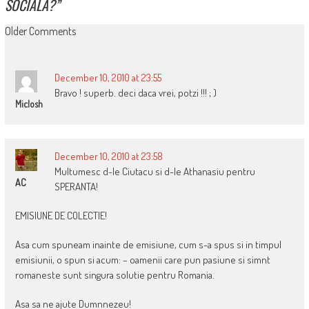
SOCIALA?
”
COMMENT
Older Comments
NAVIGATION
December 10, 2010 at 23:55
Bravo ! superb. deci daca vrei, potzi !!! ; )
Miclosh
December 10, 2010 at 23:58
Multumesc d-le Ciutacu si d-le Athanasiu pentru
AC
SPERANTA!
EMISIUNE DE COLECTIE!
Asa cum spuneam inainte de emisiune, cum s-a spus si in timpul
emisiunii, o spun si acum: – oamenii care pun pasiune si simnt
romaneste sunt singura solutie pentru Romania.
Asa sa ne ajute Dumnnezeu!