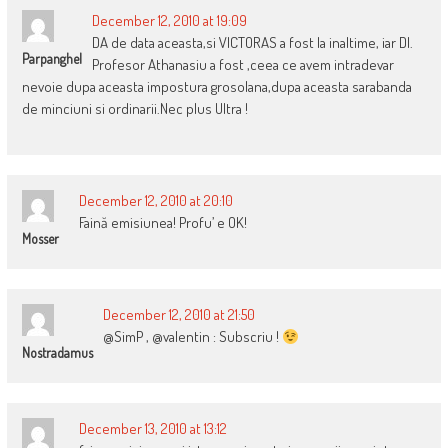
December 12, 2010 at 19:09
DA de data aceasta,si VICTORAS a fost la inaltime, iar Dl.
Parpanghel
Profesor Athanasiu a fost ,ceea ce avem intradevar
nevoie dupa aceasta impostura grosolana,dupa aceasta sarabanda
de minciuni si ordinarii.Nec plus Ultra !
December 12, 2010 at 20:10
Faină emisiunea! Profu’ e OK!
Mosser
December 12, 2010 at 21:50
@SimP , @valentin : Subscriu !
Nostradamus
December 13, 2010 at 13:12