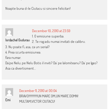
Noapte buna d-le Ciutacu si sincere felicitari!
December 10, 2010 at 23:59
1. O emisiune superba.
Iordachel Gudurau
2. Te rog adu numai invitati de calibru.
3. Nu poate fi, asa, ca un serial?
4. Prea scurta emisiunea.
Fara numar.
Da´pe Nelu; pe Nelu Botis il inviti? Da´ pe Ialomiteanu? Da´ pe Igas?
Asa ca divertisment…
December 11, 2010 at 00:04
BRAVO!!!!!!!!!!!!UN MARE OM,UN MARE DOMN!
Emi
MULTAM,VICTOR CIUTACU!