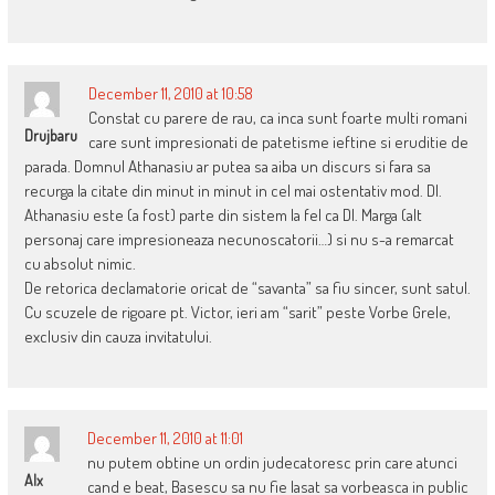
December 11, 2010 at 10:58
Constat cu parere de rau, ca inca sunt foarte multi romani
Drujbaru
care sunt impresionati de patetisme ieftine si eruditie de
parada. Domnul Athanasiu ar putea sa aiba un discurs si fara sa
recurga la citate din minut in minut in cel mai ostentativ mod. Dl.
Athanasiu este (a fost) parte din sistem la fel ca Dl. Marga (alt
personaj care impresioneaza necunoscatorii…) si nu s-a remarcat
cu absolut nimic.
De retorica declamatorie oricat de “savanta” sa fiu sincer, sunt satul.
Cu scuzele de rigoare pt. Victor, ieri am “sarit” peste Vorbe Grele,
exclusiv din cauza invitatului.
December 11, 2010 at 11:01
nu putem obtine un ordin judecatoresc prin care atunci
Alx
cand e beat, Basescu sa nu fie lasat sa vorbeasca in public