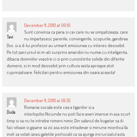
December 11, 2010 at 00:10
Sunt convinsa ca pana si cei care nu va simpatizeaza, care
Tavi
nu impartasesc parerile, convingerile, scopurile, gandirea
Dvs. si a d-lui profesor au urmarit emisiunea cu interes deosebit.
Pe tot parcursul ei m-ati surprins amandoi nu numai cu inteligenta,
dibacia domniilor voastre ci si prin cunostiinte solide din diferite
domenii, si in mod deosebit prin cultura vasta aproape atot
cuprinzatoare. Felicitari pentru emisiunea din seara aceasta!
December 11, 2010 at 05:35
Romania sociala este cea a tiganilor si a
Duda
interlopilor.Niciunde nu poti face averi imense in asa scurt
timp si sa nu te intrebe nimeni nimic.Din salariul de bugetar sa iti
faci viloaie si gipane sa zic asa este intradevar o minune mioritica.Va
invit sa votati iarasi galetile portocalii ca sa ajunga incrucisatul asta