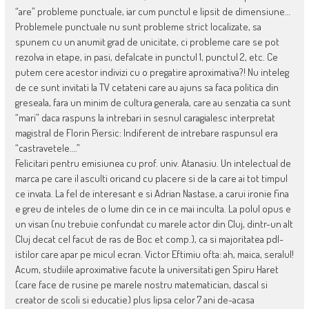
“are” probleme punctuale, iar cum punctul e lipsit de dimensiune…
Problemele punctuale nu sunt probleme strict localizate, sa
spunem cu un anumit grad de unicitate, ci probleme care se pot
rezolva in etape, in pasi, defalcate in punctul 1, punctul 2, etc. Ce
putem cere acestor indivizi cu o pregatire aproximativa?! Nu inteleg
de ce sunt invitati la TV cetateni care au ajuns sa faca politica din
greseala, fara un minim de cultura generala, care au senzatia ca sunt
“mari” daca raspuns la intrebari in sesnul caragialesc interpretat
magistral de Florin Piersic: Indiferent de intrebare raspunsul era
“castravetele….”
Felicitari pentru emisiunea cu prof. univ. Atanasiu. Un intelectual de
marca pe care il asculti oricand cu placere si de la care ai tot timpul
ce invata. La fel de interesant e si Adrian Nastase, a carui ironie fina
e greu de inteles de o lume din ce in ce mai inculta. La polul opus e
un visan (nu trebuie confundat cu marele actor din Cluj, dintr-un alt
Cluj decat cel facut de ras de Boc et comp.), ca si majoritatea pdl-
istilor care apar pe micul ecran. Victor Eftimiu ofta: ah, maica, seralul!
Acum, studiile aproximative facute la universitati gen Spiru Haret
(care face de rusine pe marele nostru matematician, dascal si
creator de scoli si educatie) plus lipsa celor 7 ani de-acasa