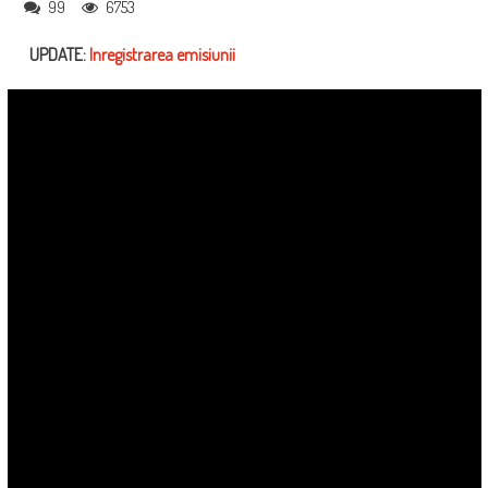
99
6753
UPDATE:
Inregistrarea emisiunii