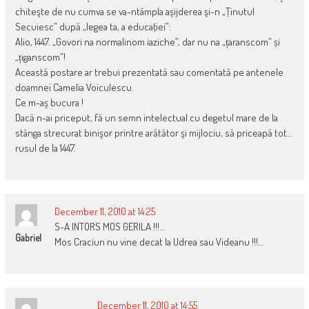
chiteşte de nu cumva se va-ntâmpla aşijderea şi-n „Ţinutul
Secuiesc” după „legea ta, a educaţiei”:
Alio, 1447. „Govori na normalinom iaziche”, dar nu na „țaranscom” și
„țiganscom”!
Această postare ar trebui prezentată sau comentată pe antenele
doamnei Camelia Voiculescu.
Ce m-aş bucura !
Dacă n-ai priceput, fă un semn intelectual cu degetul mare de la
stânga strecurat binişor printre arătător şi mijlociu, să priceapă tot…
rusul de la 1447.
December 11, 2010 at 14:25
S-A INTORS MOS GERILA !!!…
Gabriel
Mos Craciun nu vine decat la Udrea sau Videanu !!!…
December 11, 2010 at 14:55