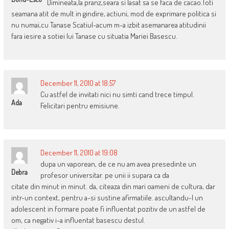
Dimineata,la pranz,seara si lasat sa se faca de cacao.Toti
seamana atit de mult in gindire, actiuni, mod de exprimare politica si
nu numai,cu Tanase Scatiul-acum m-a izbit asemanarea atitudinii
fara iesire a sotiei lui Tanase cu situatia Mariei Basescu.
December 11, 2010 at 18:57
Cu astfel de invitati nici nu simti cand trece timpul.
Ada
Felicitari pentru emisiune.
December 11, 2010 at 19:08
dupa un vaporean, de ce nu am avea presedinte un
Debra
profesor universitar. pe unii ii supara ca da
citate din minut in minut. da, citeaza din mari oameni de cultura, dar
intr-un context, pentru a-si sustine afirmatiile. ascultandu-l un
adolescent in formare poate fi influentat pozitiv de un astfel de
om, ca negativ i-a influentat basescu destul.