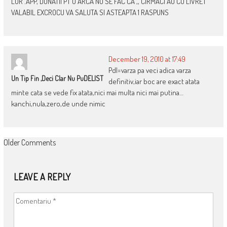
LOR .APP, DONATII PT O ARCA NU SE FAC CA ,, CIRMACI AU CU LIVRET
VALABIL EXCROCU VA SALUTA SI ASTEAPTA 1 RASPUNS
December 19, 2010 at 17:49
Pdl=varza pa veci adica varza
Un Tip Fin ,deci Clar Nu PuDELIST
definitiv,iar boc are exact atata
minte cata se vede fix atata,nici mai multa nici mai putina…
kanchi,nula,zero,de unde nimic
COMMENT
Older Comments
NAVIGATION
LEAVE A REPLY