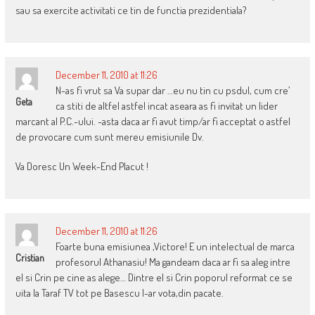
sau sa exercite activitati ce tin de functia prezidentiala?
December 11, 2010 at 11:26
N-as fi vrut sa Va supar dar …eu nu tin cu psdul, cum cre’
Geta
ca stiti de altfel astfel incat aseara as fi invitat un lider
marcant al P.C.-ului. -asta daca ar fi avut timp/ar fi acceptat o astfel
de provocare cum sunt mereu emisiunile Dv.
Va Doresc Un Week-End Placut !
December 11, 2010 at 11:26
Foarte buna emisiunea ,Victore! E un intelectual de marca
Cristian
profesorul Athanasiu! Ma gandeam daca ar fi sa aleg intre
el si Crin pe cine as alege… Dintre el si Crin poporul reformat ce se
uita la Taraf TV tot pe Basescu l-ar vota,din pacate.