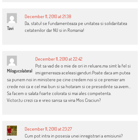
December 11, 2010 at 21:38
Da, statul se fundamenteaza pe unitatea si solidaritatea
Tavi
cetatenilor dar NU si in Romania!
December 11, 2010 at 22:42
Pot sa vad de o mie de ori in reluare,ma simt la fel si
Milogucolateral
imi genereaza aceleasi ganduri.Poate daca am putea
sa punem noi in ministere pe cine credem noi si ce premier am
crede noi ca e cel mai bun si sa hotaram si ce presedinte sa avem…
Sa facem o salata foarte colorata si mai ales competenta.
Victor,tu crezi ca e vreo sansa sa vina Mos Craciun?
December 11, 2010 at 23:27
Cum pot intra in posesia unei inregistrari a emisiunii?