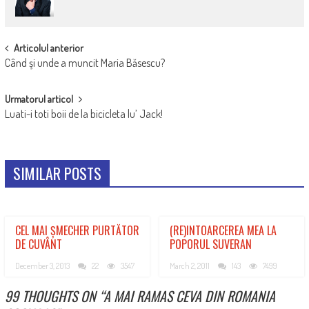
POST
Articolul anterior
Când şi unde a muncit Maria Băsescu?
NAVIGATION
Urmatorul articol
Luati-i toti boii de la bicicleta lu’ Jack!
SIMILAR POSTS
CEL MAI ȘMECHER PURTĂTOR
(RE)INTOARCEREA MEA LA
DE CUVÂNT
POPORUL SUVERAN
December 3, 2013
22
3547
March 2, 2011
143
7499
99 THOUGHTS ON “
A MAI RAMAS CEVA DIN ROMANIA