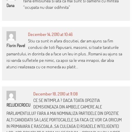
faina emisiunea si iata ca mai sunt si oamenii cu mintea
Dana
“ocupata nu doar odihnita”
December 14, 2010 at 10:46
Stiu ca sunt in afara discutiei, dar am ajuns sa fim
Florin Pavel
condusi de toti Papusarii, masonii, si toate taraturile
pamantului, in dorinta de a face un leu in plus…Romanii au ajuns sa
isi vanda sufletele pe nimic, ca apoi sa le vrea innapoi, dar abia
atunci realizeaza cu ce moneda au platit…
December 18, 2010 at 11:08
CE SE INTIMPLA ? DACA TOATA OPOZITIA
RELUEXCROCU
DEMISIONEAZA DIN AMBELE CAMERE ALE
PARLAMENTULUI? FARA A MAI NOMINALIZA PARTIDELE DIN OPOZITIE
ALTI CANDIDATII SA LASE PORTOCALELE SA FACA CE VOR CA ORICUM
IN PRIMAVARA E RASCOALA ,SA CULEAGA EI ROADELE INTELIGENTEI