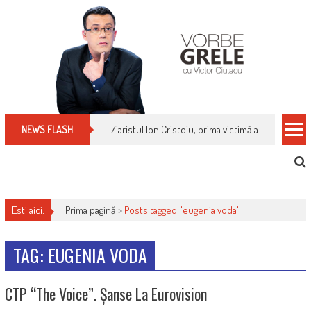
Skip
to
content
Ziaristul Ion Cristoiu, prima victimă a noi cenzuri 
NEWS FLASH
Esti aici:
Prima pagină >
Posts tagged "eugenia voda"
TAG: EUGENIA VODA
CTP “The Voice”. Șanse La Eurovision