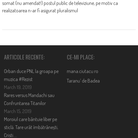
somat (nu amendat!) postul public de televiziune, pe motiv ca
realizatoarea n-ar fi asigurat pluralismul
ARTICOLE RECENTE:
CE-MI PLACE:
Orban duce PNL la groapa pe
mana.ciutacu.ro
muzica #Rezist
Taranu’ de Badea
March 19, 2019
Rares versus Mandachi sau
Confruntarea Titanilor
March 15, 2019
Moroiul care bântuie liber pe
sticlă. Tare urât îmbătrânești,
Cristi….