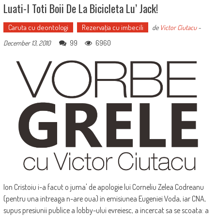
Luati-I Toti Boii De La Bicicleta Lu’ Jack!
Caruta cu deontologi
Rezervaţia cu imbecili
de
Victor Ciutacu
-
99
6960
December 13, 2010
Ion Cristoiu i-a facut o juma' de apologie lui Corneliu Zelea Codreanu
(pentru una intreaga n-are oua) in emisiunea Eugeniei Voda, iar CNA,
supus presiunii publice a lobby-ului evreiesc, a incercat sa se scoata: a