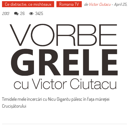
Ce dixtractie, ce mishteaux
Romania TV
de
Victor Ciutacu
-
April 25,
26
3425
2013
Timidele mele încercări cu Nicu Gigantu pălesc în fața măreției
Crucișătorului