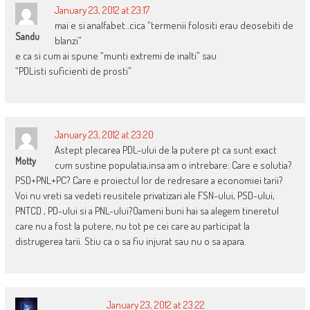
January 23, 2012 at 23:17
mai e si analfabet..cica “termenii folositi erau deosebiti de
Sandu
blanzi”
e ca si cum ai spune “munti extremi de inalti” sau
“PDListi suficienti de prosti”
January 23, 2012 at 23:20
Astept plecarea PDL-ului de la putere pt ca sunt exact
Motty
cum sustine populatia,insa am o intrebare: Care e solutia?
PSD+PNL+PC? Care e proiectul lor de redresare a economiei tarii?
Voi nu vreti sa vedeti reusitele privatizari ale FSN-ului, PSD-ului,
PNTCD , PD-ului si a PNL-ului?Oameni buni hai sa alegem tineretul
care nu a fost la putere, nu tot pe cei care au participat la
distrugerea tarii. Stiu ca o sa fiu injurat sau nu o sa apara.
January 23, 2012 at 23:22