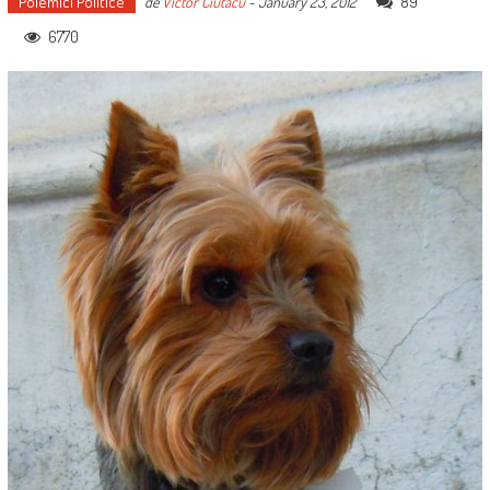
Polemici Politice
89
de
Victor Ciutacu
-
January 23, 2012
6770