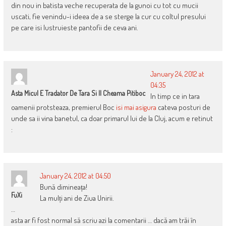
din nou in batista veche recuperata de la gunoi cu tot cu mucii
uscati, fie venindu-i ideea de a se sterge la cur cu coltul presului
pe care isi lustruieste pantofii de ceva ani.
January 24, 2012 at
04:35
Asta Micul E Tradator De Tara Si Il Cheama Pitiboc
In timp ce in tara
oamenii protsteaza, premierul Boc
isi mai asigura
cateva posturi de
unde sa ii vina banetul, ca doar primarul lui de la Cluj, acum e retinut
:
January 24, 2012 at 04:50
Bună dimineața!
FuXi
La mulți ani de Ziua Unirii.
…
asta ar fi fost normal să scriu azi la comentarii … dacă am trăi în