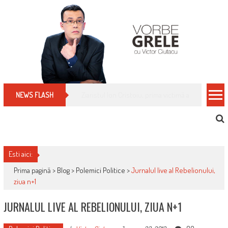
Skip
to
content
Cum îți schimbi, rapid, gratuit și eficient, furniz
NEWS FLASH
Esti aici:
Prima pagină >
Blog
>
Polemici Politice
>
Jurnalul live al Rebelionului,
ziua n+1
JURNALUL LIVE AL REBELIONULUI, ZIUA N+1