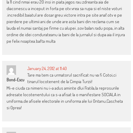
la 11 cind nmai erau 20 insi in piata.jegos rau.zdreanta aia de
diaconescu a inceput in forta pe otv.vrea sa rupa si el niste voturi
.incredibil.baiatul are dosar greu.victore intra pe site anaf.otv e pe
pierdere pe ultimii ani.de unde are asta bani din reclama cum se
lauda el.numai santaj pe firme cu alupei ,sov balan.radu popa,.in alta
ordine de idei condurateanu ia bani de la jurnalul si dupa aia il injura
pe felix noaptea.bafta multa
January 24, 2012 at 11:40
Tare ma tem ca urmatorul sacrificat nu va fi Cotoi,ci
Bond-Escu
tinarul locotenent de la Cimpia Turzii!
Mi-e ciuda ca nimeni nu i-a adus aminte dlui Fratila,la reprosurile
adresate locotenentului ca s-a afisat la o manifestare SOCIALA in
uniforma,de afisele electorale in uniforma ale lui Ontanu,Cascheta
si Oprea!