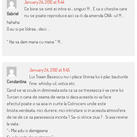
January 24, 2012 at 11:44
Ce bine se simt ei intre ei , singuri !!!… E ca o chestie care
Gabriel
nu se poate reproduce aici ca-ti da amenda CNA -ul !!!…
hahaha
O au si pe Udrea , deci …
” Hai sa dam mana cu mana ” !!!…
January 24, 2012 at 11:45
Lui Traian Basescu nu-i place Unirea lui ii plac bauturile
Constantina
fine: whisky-ul, votca etc.
Cand se va scula in dimineata asta ca sa se trezeasca ii va cere lui
Turcan o cana de zeama de varza si daca aceasta isi va face
efectul poate o sa iasa in curte la Cotroceni unde este
liniste,verdeata, nici durere, nici intristare si in aceasta atmosfera
de rai de ce sa paraseasca incinta ? Sa-si strice ziua ? . Si asa revine
la viata :
“- Mai adu o damigeana