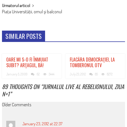
Urmatorul articol
Piaţa Universităţii, omul şi balconul
SIMILAR POSTS
OARE MI S-O FI ÎNMUIAT
FLACĂRA DEMOCRAŢIEI, LA
SUBIT? ARŢAGUL, BĂ!
TOMBERONUL OTV
January 5, 2009
62
5444
July 23, 2012
85
8272
89 THOUGHTS ON “
JURNALUL LIVE AL REBELIONULUI, ZIUA
N+1
”
COMMENT
Older Comments
NAVIGATION
January 23, 2012 at 22:37