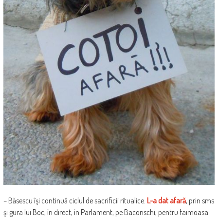
– Băsescu îşi continuă ciclul de sacrificii ritualice.
L-a dat afară
, prin sms
şi gura lui Boc, în direct, în Parlament, pe Baconschi, pentru faimoasa