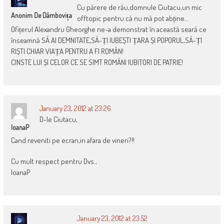
Cu părere de rău,domnule Ciutacu,un mic
Anonim De Dâmbovița
offtopic pentru că nu mă pot abține…
Ofițerul Alexandru Gheorghe ne-a demonstrat în această seară ce
înseamnă SĂ AI DEMNITATE,SĂ-ȚI IUBEȘTI ȚARA ȘI POPORUL,SĂ-ȚI
RIȘTI CHIAR VIAȚA PENTRU A FI ROMÂN!
CINSTE LUI ȘI CELOR CE SE SIMT ROMÂNI IUBITORI DE PATRIE!
January 23, 2012 at 23:26
D-le Ciutacu,
IoanaP
Cand reveniti pe ecran,in afara de vineri?!!
Cu mult respect pentru Dvs.,
IoanaP
January 23, 2012 at 23:52