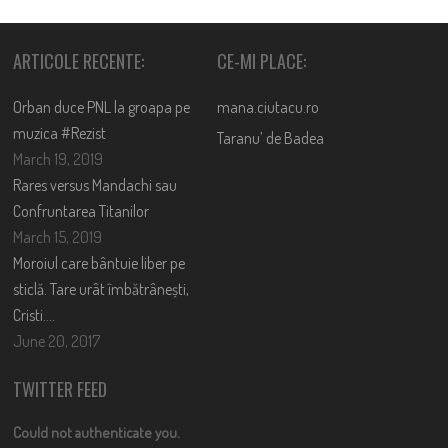
ARTICOLE RECENTE:
CE-MI PLACE:
Orban duce PNL la groapa pe
mana.ciutacu.ro
muzica #Rezist
Taranu’ de Badea
March 19, 2019
Rares versus Mandachi sau
Confruntarea Titanilor
March 15, 2019
Moroiul care bântuie liber pe
sticlă. Tare urât îmbătrânești,
Cristi….
June 20, 2017
TWITTER FEED
Could not authenticate you.