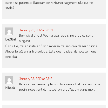
oare o sa putem sa il aparam de razbunarea generalului cu trei
stele?
January 23, 2012 at 22:53
Demisia dlui Fast Vot ma lasa rece si nu cred ca sunt
Dec3bal
singurul.
O solutie, mai aplicata, ar fi schimbarea mai rapida a clasei politice.
Alegerile la 2 ani ar fi o solutie. Este doar o idee, dar poate fi una
decisiva.
January 23, 2012 at 23:16
Oare cati oameni am plans in tara vazandu-l pe acest tanar
Mihaela
putin incostient dar totusi un erou?Eu am plans mult.