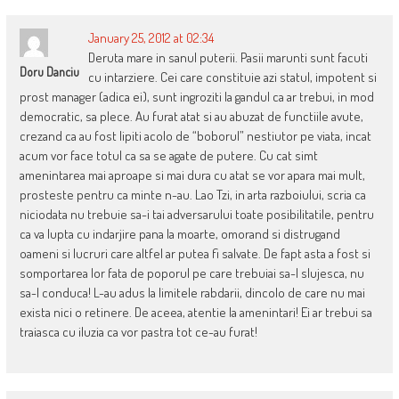
January 25, 2012 at 02:34
Deruta mare in sanul puterii. Pasii marunti sunt facuti
Doru Danciu
cu intarziere. Cei care constituie azi statul, impotent si
prost manager (adica ei), sunt ingroziti la gandul ca ar trebui, in mod
democratic, sa plece. Au furat atat si au abuzat de functiile avute,
crezand ca au fost lipiti acolo de “boborul” nestiutor pe viata, incat
acum vor face totul ca sa se agate de putere. Cu cat simt
amenintarea mai aproape si mai dura cu atat se vor apara mai mult,
prosteste pentru ca minte n-au. Lao Tzi, in arta razboiului, scria ca
niciodata nu trebuie sa-i tai adversarului toate posibilitatile, pentru
ca va lupta cu indarjire pana la moarte, omorand si distrugand
oameni si lucruri care altfel ar putea fi salvate. De fapt asta a fost si
somportarea lor fata de poporul pe care trebuiai sa-l slujesca, nu
sa-l conduca! L-au adus la limitele rabdarii, dincolo de care nu mai
exista nici o retinere. De aceea, atentie la amenintari! Ei ar trebui sa
traiasca cu iluzia ca vor pastra tot ce-au furat!