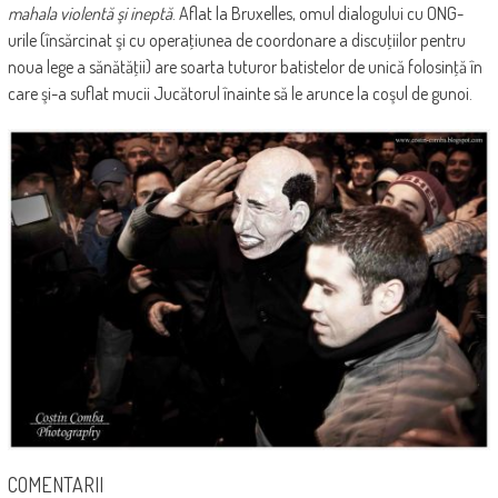
mahala violentă şi ineptă
. Aflat la Bruxelles, omul dialogului cu ONG-
urile (însărcinat şi cu operaţiunea de coordonare a discuţiilor pentru
noua lege a sănătăţii) are soarta tuturor batistelor de unică folosinţă în
care şi-a suflat mucii Jucătorul înainte să le arunce la coşul de gunoi.
COMENTARII