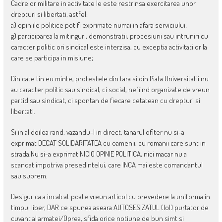
Cadrelor militare in activitate le este restrinsa exercitarea unor
drepturi si libertati, astfel:
a) opiniile politice pot fi exprimate numai in afara serviciului;
g) participarea la mitinguri, demonstratii, procesiuni sau intruniri cu
caracter politic ori sindical este interzisa, cu exceptia activitatilor la
care se participa in misiune;
Din cate tin eu minte, protestele din tara si din Piata Universitatii nu
au caracter politic sau sindical, ci social, nefiind organizate de vreun
partid sau sindicat, ci spontan de fiecare cetatean cu drepturi si
libertati.
Si in al doilea rand, vazandu-l in direct, tanarul ofiter nu si-a
exprimat DECAT SOLIDARITATEA cu oamenii, cu romanii care sunt in
strada.Nu si-a exprimat NICIO OPINIE POLITICA, nici macar nu a
scandat impotriva presedintelui, care INCA mai este comandantul
sau suprem.
Desigur ca a incalcat poate vreun articol cu prevedere la uniforma in
timpul liber, DAR ce spunea aseara AUTOSESIZATUL (lol) purtator de
cuvant al armatei/Oprea, sfida orice notiune de bun simt si