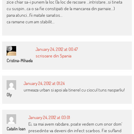
zice chiar sa-i punem la loc (la loc de racoare …intristare…si tineta
cu suspin…ca o sa fie constipati de la mancarea din parnaie…)
pana atunci…fii matale sanatos…
ca ramane cum am stabilit…
January 24, 2012 at 00:47
scrisoare din Spania
Cristina-Mihaela
January 24, 2012 at 01:24
urmeaza urban si apoi ala tinerel cu ciocul tuns nasparliu!
Oly
January 24, 2012 at 03:01
Ei, sa mai avem rabdare, poate vedem cum onor dom’
Catalin Ioan
presedinte va deveni din infect scarbos. Fie sufland