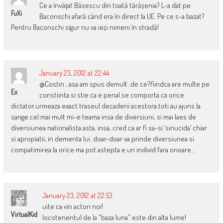
Ce a învățat Băsescu din toată tărășenia? L-a dat pe
FuXi
Baconschi afară când era în direct la UE. Pe ce s-a bazat?
Pentru Baconschi sigur nu va ieși nimeni în stradă!
January 23, 2012 at 22:44
@Costin , asa am spus demult .de ce?fiindca are multe pe
Ex
constiinta.si stie ca e penal.se comporta ca orice
dictator.urmeaza exact traseul decaderii acestora.toti au ajuns la
sange.cel mai mult mi-e teama insa de diversiuni, si mai laes de
diversiunea nationalista.asta, insa, cred ca ar fi sa-si ‘sinucida’ chiar
si apropiatii, in dementa lui. doar-doar va prinde diversiunea si
compatimirea.la orice ma pot astepta.e un individ fara onoare…
January 23, 2012 at 22:53
uite ca vin actori noi!
VirtualKid
locotenentul de la “baza luna” este din alta lume!