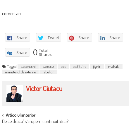
comentarii
Share
Tweet
Share
Share
0
Total
Share
Shares
Tagged
baconschi
basescu
boc
destituire
jigniri
mahala
ministerul de externe
rebelion
Victor Ciutacu
POST
Articolul anterior
De ce dracu’ să rupem continuitatea?
NAVIGATION