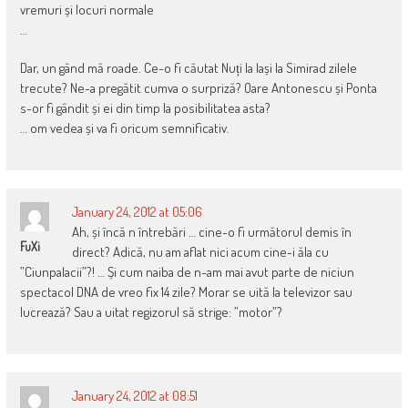
vremuri și locuri normale
…
Dar, un gând mă roade. Ce-o fi căutat Nuți la Iași la Simirad zilele
trecute? Ne-a pregătit cumva o surpriză? Oare Antonescu și Ponta
s-or fi gândit și ei din timp la posibilitatea asta?
… om vedea și va fi oricum semnificativ.
January 24, 2012 at 05:06
Ah, și încă n întrebări … cine-o fi următorul demis în
FuXi
direct? Adică, nu am aflat nici acum cine-i ăla cu
”Ciunpalacii”?! … Și cum naiba de n-am mai avut parte de niciun
spectacol DNA de vreo fix 14 zile? Morar se uită la televizor sau
lucrează? Sau a uitat regizorul să strige: ”motor”?
January 24, 2012 at 08:51