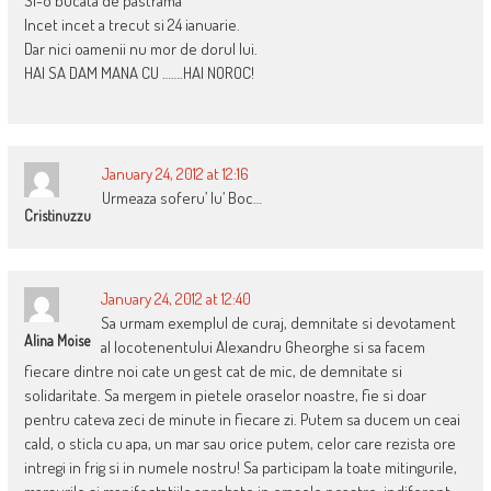
Si-o bucata de pastrama ”
Incet incet a trecut si 24 ianuarie.
Dar nici oamenii nu mor de dorul lui.
HAI SA DAM MANA CU …….HAI NOROC!
January 24, 2012 at 12:16
Urmeaza soferu’ lu’ Boc…
Cristinuzzu
January 24, 2012 at 12:40
Sa urmam exemplul de curaj, demnitate si devotament
Alina Moise
al locotenentului Alexandru Gheorghe si sa facem
fiecare dintre noi cate un gest cat de mic, de demnitate si
solidaritate. Sa mergem in pietele oraselor noastre, fie si doar
pentru cateva zeci de minute in fiecare zi. Putem sa ducem un ceai
cald, o sticla cu apa, un mar sau orice putem, celor care rezista ore
intregi in frig si in numele nostru! Sa participam la toate mitingurile,