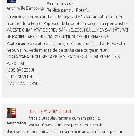
Aaaa…era să uit…
Anonim De Dâmbovița
Replică pentru “Rotar”…
Tu vorbești serios când zici de Târgoviște???Sau ai luat niște bani
frumoși de la Porcul Popescu de la județean să scrii tâmpenia asta?
VĂ ESTE CHIAR ATÂT DE GREU SĂ ÎNȚELEGEȚI CĂ LUMEA S-A SĂTURAT
DE MANIPULARE,MINCIUNĂ,CORUPȚIE ȘI DEZINFORMARE???
Poate mâine o să aflu de la tine și de la portocalii că TOT POPORUL e
nebun și nu vede mierea de pe străzi care curge în râuri!
TOATĂ ȚARA (INCLUSIV TÂRGOVIȘTEA) VREA 3 LUCRURI SIMPLE ȘI
PUNCTUALE:
1.JOS BĂSESCU!
2.JOS GUVERNUL!
3.VREM ANTICIPATE!
January 24, 2012 at 00:21
frate ciutacule…ramane cum am stabilit…
Aeschmann
vorba lu’ badea (mircea pentru doamne):
daca se dau afara unii pe altii pana nu mai ramane nimeni…putem