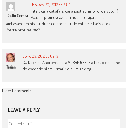
January 26, 2012 at 23:51
Intelg ca la dat afara, dar a pastrat milionul de voturi?
Costin Comba
Poate il promoveaza din nou, nu a ajuns el din
ambasador ministru, dupa ce procesul de vot de la Paris a fost
foarte bine realizat?
June 23, 2012 at 09:13
Cu Doamna Andronescu la VORBE GRELE a fost o enisiune
Traian
de exceptie si am urmarit-o cu mult drag
COMMENT
Older Comments
NAVIGATION
LEAVE A REPLY