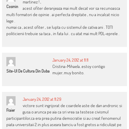
martinez ! ,
Cosmin
acest ofiter deranjeaza mai mult decat vor sa recunoasca
multi formatori de opinie . ai perfecta dreptate , nu a incalcat nicio
lege .
numai ca , acest ofiter , se lupta cu sistemul de cativa ani . TOTI
politicienii trebuie sa taca , in fata lui . cu atat mai mult PDL-eprele .
January 24, 2012 at 11:11
Cristina-Mihaela..estoy contigo
Site-Ul De Cultura Din Duba
mujer..muy bonito.
January 24, 2012 at 11:29
victore sunt ingrijorat de coardele aste de dan andronic si
Fraier
gusa.o arunca pe aia ca sri vrea sa testese civismul
participantilor,ca era prea putina democratie si au creat fenomenul
piata universitaii 2.in plus aseara banciu a fost gretos a ridiculizat pe