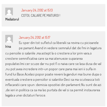
January 24, 2012 at 15:13
COTOI, CALARE PE MATUROI !
Mediatorul
January 24, 2012 at 15:17
Eu sper din tot sufletul ca liberalii sa revina cu picioarele
Irina
pe pamant.Avand in vedere semnalul dat de fmi in legatura
cu pensiile si salariile ,ma astept la o crestere a lor prin vara,o
crestere semnificativa care sa mai atenueze supararea
populatiei.Imi cer scuze dar nu pot fi o naiva care se lasa dusa de val
,nu pot avea incredere intr-un popor care pana mai ieri ii sufla in
fund lui Base.Acelasi popor poate reveni la ganduri mai bune dupa o
eventuala crestere a pensiilor si salariilor.Deci sa ma scuteasca toti
inflacaratii care spun :demisia opozitiei din parlament.Nu sunt de azi
,de ieri in politica ca sa ma las purtata de val si sa permit instaurarea
legala a unei dictaturi feroce.