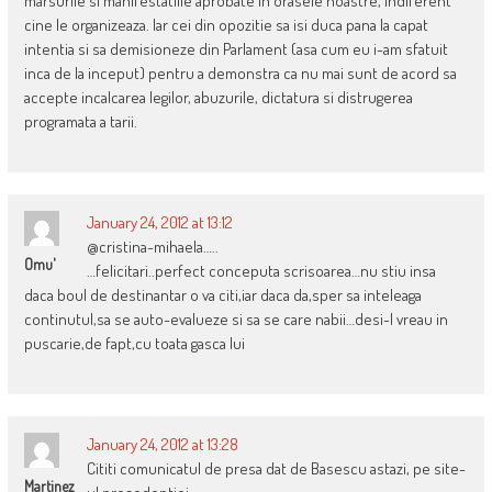
marsurile si manifestatiile aprobate in orasele noastre, indiferent
cine le organizeaza. Iar cei din opozitie sa isi duca pana la capat
intentia si sa demisioneze din Parlament (asa cum eu i-am sfatuit
inca de la inceput) pentru a demonstra ca nu mai sunt de acord sa
accepte incalcarea legilor, abuzurile, dictatura si distrugerea
programata a tarii.
January 24, 2012 at 13:12
@cristina-mihaela…..
Omu'
…felicitari..perfect conceputa scrisoarea…nu stiu insa
daca boul de destinantar o va citi,iar daca da,sper sa inteleaga
continutul,sa se auto-evalueze si sa se care nabii…desi-l vreau in
puscarie,de fapt,cu toata gasca lui
January 24, 2012 at 13:28
Cititi comunicatul de presa dat de Basescu astazi, pe site-
Martinez