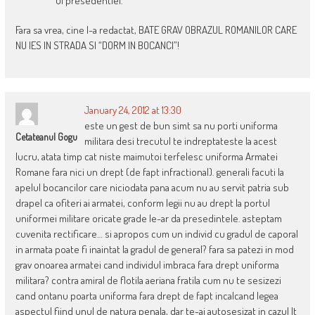
ul presedentiei.
Fara sa vrea, cine l-a redactat, BATE GRAV OBRAZUL ROMANILOR CARE
NU IES IN STRADA SI “DORM IN BOCANCI”!
January 24, 2012 at 13:30
este un gest de bun simt sa nu porti uniforma
Cetateanul Gogu
militara desi trecutul te indreptateste la acest
lucru, atata timp cat niste maimutoi terfelesc uniforma Armatei
Romane fara nici un drept (de fapt infractional). generali facuti la
apelul bocancilor care niciodata pana acum nu au servit patria sub
drapel ca ofiteri ai armatei, conform legii nu au drept la portul
uniformei militare oricate grade le-ar da presedintele. asteptam
cuvenita rectificare… si apropos cum un individ cu gradul de caporal
in armata poate fi inaintat la gradul de general? fara sa patezi in mod
grav onoarea armatei cand individul imbraca fara drept uniforma
militara? contra amiral de flotila aeriana fratila cum nu te sesizezi
cand ontanu poarta uniforma fara drept de fapt incalcand legea
aspectul fiind unul de natura penala, dar te-ai autosesizat in cazul lt