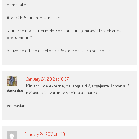
demnitate.
Asa INCEPE juramantul militar:
„Jur credintă patriei mele România, jur să-mi apăr tara chiar cu
pretul vietii…”
Scuze de offtopic, ontopic : Pestele de la cap se impute!!!!
January 24, 2012 at 10:37
Ministrul de externe, pe langa alti 2, angajeaza Romania. AU
Vespasian
mai avut aia cvorum la sedinta aia oare ?
Vespasian.
January 24, 2012 at 11:10