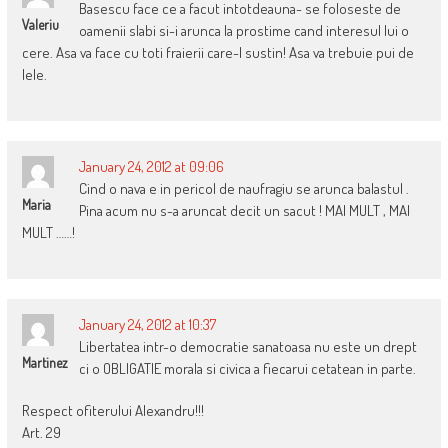
Basescu face ce a facut intotdeauna- se foloseste de
Valeriu
oamenii slabi si-i arunca la prostime cand interesul lui o
cere. Asa va face cu toti fraierii care-l sustin! Asa va trebuie pui de
lele.
January 24, 2012 at 09:06
Cind o nava e in pericol de naufragiu se arunca balastul .
Maria
Pina acum nu s-a aruncat decit un sacut ! MAI MULT , MAI
MULT ……!
January 24, 2012 at 10:37
Libertatea intr-o democratie sanatoasa nu este un drept
Martinez
ci o OBLIGATIE morala si civica a fiecarui cetatean in parte.
Respect ofiterului Alexandru!!!
Art. 29