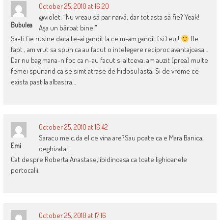
October 25, 2010 at 16:20
@violet: “Nu vreau să par naivă, dar tot asta să fie? Yeak!
Bubulea
Aşa un bărbat bine!”
Sa-ti fie rusine daca te-ai gandit la ce m-am gandit (si) eu !
De
fapt , am vrut sa spun ca au facut o intelegere reciproc avantajoasa…
Dar nu bag mana-n foc ca n-au facut si altceva; am auzit (prea) multe
femei spunand ca se simt atrase de hidosul asta. Si de vreme ce
exista pastila albastra…
October 25, 2010 at 16:42
Saracu melc,da el ce vina are?Sau poate ca e Mara Banica,
Emi
deghizata!
Cat despre Roberta Anastase,libidinoasa ca toate lighioanele
portocalii.
October 25, 2010 at 17:16