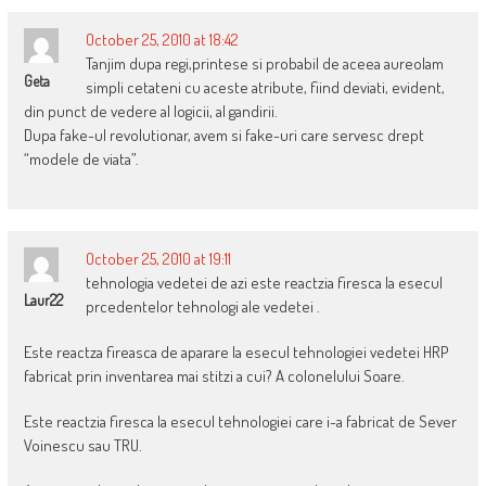
October 25, 2010 at 18:42
Tanjim dupa regi,printese si probabil de aceea aureolam
Geta
simpli cetateni cu aceste atribute, fiind deviati, evident,
din punct de vedere al logicii, al gandirii.
Dupa fake-ul revolutionar, avem si fake-uri care servesc drept
“modele de viata”.
October 25, 2010 at 19:11
tehnologia vedetei de azi este reactzia firesca la esecul
Laur22
prcedentelor tehnologi ale vedetei .
Este reactza fireasca de aparare la esecul tehnologiei vedetei HRP
fabricat prin inventarea mai stitzi a cui? A colonelului Soare.
Este reactzia firesca la esecul tehnologiei care i-a fabricat de Sever
Voinescu sau TRU.