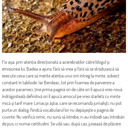
Fix aşa, prin atenţia direcţionată a acerebraţilor către blogul şi
emisiunea lui, Badea a ajuns, fără să vrea şi fără să se străduiască să
execute ceva care să merite atenţia unui om întreg la minte, subiect
constant în tabloide. Iar Bendeac, tot prin foamea de parvenire a
acestor parameci, ţine prima pagină ori de câte ori îl apucă vreo nouă
îndrăgosteală definitivă ori îl apucă amocul pe vreo starletă cu minte
mică şi tarif mare. Limacşii ăştia, care se recomandă jurnalişti, nu pot
purta un dialog, fiindcă vocabularul lor nu depăşeşte o pagină de
cuvinte. Nu verifică nimic, nu sună să întrebe, n-au îndoieli sau întrebări
de pus, ci numai certitudini. Se udă sau, după caz, juisează de plăcere