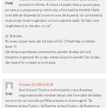
Violet
prostiei ei infinite. A crezut că poate intra şi spune placa
pe care şi-o propusese şi, când colo, a fost luată la întrebări! Ăştia
sunt atât de disperaţi să turuie ei ce au de la partid, să-i prostească
ei pe proşti, încât nu gândesc un lucru până la capăt. De fapt, cine
să gândească şi, mai ales, cu ce?
pt. Bubulea:
Nu vreau să par naivă, dar tot asta să fie? :)) Yeak! Aşa un bărbat
bine! :))
Cât despre aprobarea comentariilor, penibil. Acelaşi stil ca al
băsiştilor, în general. Nu-şi dau seama că pică în penibil. Sau îşi dau,
dar tupeul lor e maxim şi nu le pasă.
October 25, 2010 at 10:36
Auzi Victore? Cred ca motivul pentru care Anastase
Cristi
raspundea la alte intrebari decat cele formulate de Gadea
era ca in loc sa-l asculte pe Mihai aceasta isi zicea in gand: “Da
Doamne sa taca Ciutacu, da Doamne sa taca Ciutacu, da Doamne sa