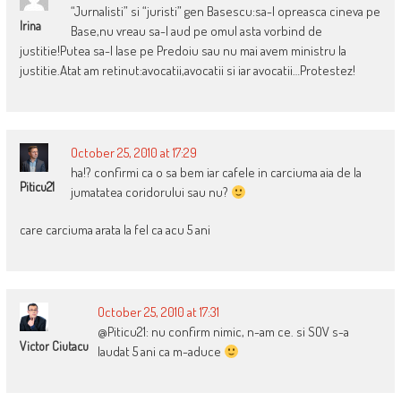
“Jurnalisti” si “juristi” gen Basescu:sa-l opreasca cineva pe
Irina
Base,nu vreau sa-l aud pe omul asta vorbind de
justitie!Putea sa-l lase pe Predoiu sau nu mai avem ministru la
justitie.Atat am retinut:avocatii,avocatii si iar avocatii…Protestez!
October 25, 2010 at 17:29
ha!? confirmi ca o sa bem iar cafele in carciuma aia de la
Piticu21
jumatatea coridorului sau nu?
care carciuma arata la fel ca acu 5 ani
October 25, 2010 at 17:31
@Piticu21: nu confirm nimic, n-am ce. si SOV s-a
Victor Ciutacu
laudat 5 ani ca m-aduce