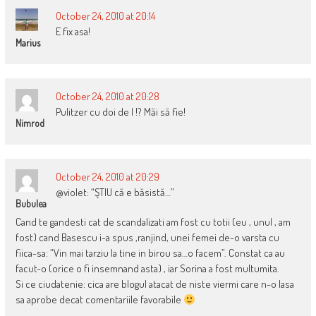
October 24, 2010 at 20:14
E fix asa!
Marius
October 24, 2010 at 20:28
Pulitzer cu doi de l !? Măi să fie!
Nimrod
October 24, 2010 at 20:29
@violet: “ŞTIU că e băsistă…”
Bubulea
Cand te gandesti cat de scandalizati am fost cu totii (eu , unul , am
fost) cand Basescu i-a spus ,ranjind, unei femei de-o varsta cu
fiica-sa: “Vin mai tarziu la tine in birou sa…o facem”. Constat ca au
facut-o (orice o fi insemnand asta) , iar Sorina a fost multumita.
Si ce ciudatenie: cica are blogul atacat de niste viermi care n-o lasa
sa aprobe decat comentariile favorabile