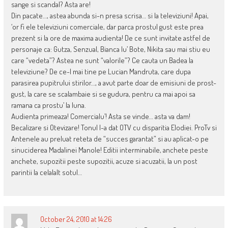
sange si scandal? Asta are!
Din pacate…, astea abunda si-n presa scrisa… si la televiziuni! Apai,
‘or fi ele televiziuni comerciale, dar parca prostul gust este prea
prezent si la ore de maxima audienta! De ce sunt invitate astfel de
personaje ca: Gutza, Senzual, Bianca lu’ Bote, Nikita sau mai stiu eu
care “vedeta”? Astea ne sunt “valorile”? Ce cauta un Badea la
televiziune? De ce-l mai tine pe Lucian Mandruta, care dupa
parasirea pupitrului stirilor…, a avut parte doar de emisiuni de prost-
gust, la care se scalambaie si se gudura, pentru ca mai apoi sa
ramana ca prostu’ la luna.
Audienta primeaza! Comercialu’! Asta se vinde… asta va dam!
Becalizare si Otevizare! Tonul l-a dat OTV cu disparitia Elodiei. ProTv si
Antenele au preluat reteta de “succes garantat” si au aplicat-o pe
sinuciderea Madalinei Manole! Editii interminabile, anchete peste
anchete, supozitii peste supozitii, acuze si acuzatii, la un post
parintii la celalalt sotul…
October 24, 2010 at 14:26