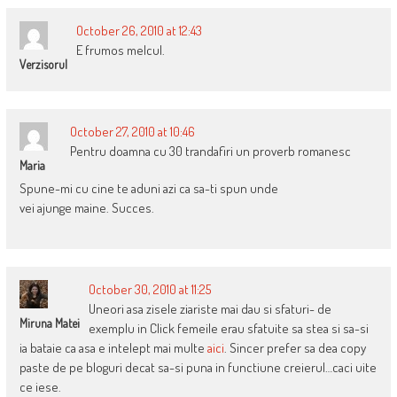
October 26, 2010 at 12:43
E frumos melcul.
Verzisorul
October 27, 2010 at 10:46
Pentru doamna cu 30 trandafiri un proverb romanesc
Maria
Spune-mi cu cine te aduni azi ca sa-ti spun unde
vei ajunge maine. Succes.
October 30, 2010 at 11:25
Uneori asa zisele ziariste mai dau si sfaturi- de
Miruna Matei
exemplu in Click femeile erau sfatuite sa stea si sa-si
ia bataie ca asa e intelept mai multe
aici
. Sincer prefer sa dea copy
paste de pe bloguri decat sa-si puna in functiune creierul…caci uite
ce iese.