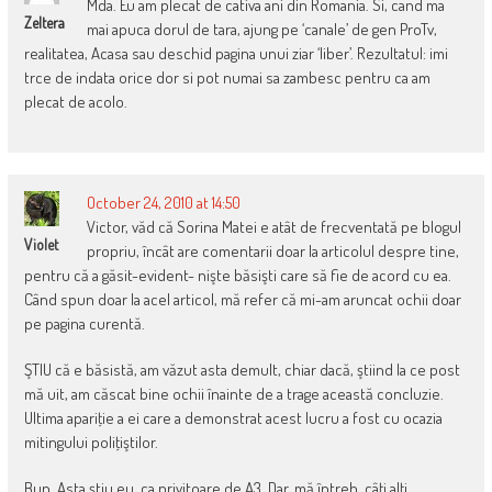
Mda. Eu am plecat de cativa ani din Romania. Si, cand ma
Zeltera
mai apuca dorul de tara, ajung pe ‘canale’ de gen ProTv,
realitatea, Acasa sau deschid pagina unui ziar ‘liber’. Rezultatul: imi
trce de indata orice dor si pot numai sa zambesc pentru ca am
plecat de acolo.
October 24, 2010 at 14:50
Victor, văd că Sorina Matei e atât de frecventată pe blogul
Violet
propriu, încât are comentarii doar la articolul despre tine,
pentru că a găsit-evident- nişte băsişti care să fie de acord cu ea.
Când spun doar la acel articol, mă refer că mi-am aruncat ochii doar
pe pagina curentă.
ŞTIU că e băsistă, am văzut asta demult, chiar dacă, ştiind la ce post
mă uit, am căscat bine ochii înainte de a trage această concluzie.
Ultima apariţie a ei care a demonstrat acest lucru a fost cu ocazia
mitingului poliţiştilor.
Bun. Asta ştiu eu, ca privitoare de A3. Dar, mă întreb, câţi alţi