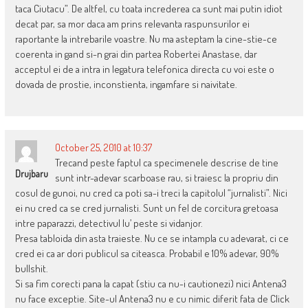
taca Ciutacu”. De altfel, cu toata increderea ca sunt mai putin idiot
decat par, sa mor daca am prins relevanta raspunsurilor ei
raportante la intrebarile voastre. Nu ma asteptam la cine-stie-ce
coerenta in gand si-n grai din partea Robertei Anastase, dar
acceptul ei de a intra in legatura telefonica directa cu voi este o
dovada de prostie, inconstienta, ingamfare si naivitate.
October 25, 2010 at 10:37
Trecand peste faptul ca specimenele descrise de tine
Drujbaru
sunt intr-adevar scarboase rau, si traiesc la propriu din
cosul de gunoi, nu cred ca poti sa-i treci la capitolul “jurnalisti”. Nici
ei nu cred ca se cred jurnalisti. Sunt un fel de corcitura gretoasa
intre paparazzi, detectivul lu’ peste si vidanjor.
Presa tabloida din asta traieste. Nu ce se intampla cu adevarat, ci ce
cred ei ca ar dori publicul sa citeasca. Probabil e 10% adevar, 90%
bullshit.
Si sa fim corecti pana la capat (stiu ca nu-i cautionezi) nici Antena3
nu face exceptie. Site-ul Antena3 nu e cu nimic diferit fata de Click