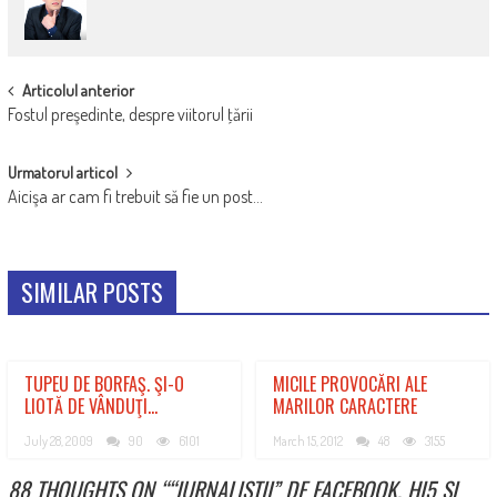
POST
Articolul anterior
Fostul preşedinte, despre viitorul ţării
NAVIGATION
Urmatorul articol
Aicişa ar cam fi trebuit să fie un post…
SIMILAR POSTS
TUPEU DE BORFAŞ. ŞI-O
MICILE PROVOCĂRI ALE
LIOTĂ DE VÂNDUŢI…
MARILOR CARACTERE
July 28, 2009
90
6101
March 15, 2012
48
3155
88 THOUGHTS ON “
“JURNALIŞTII” DE FACEBOOK, HI5 ŞI