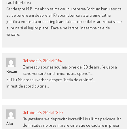
sau Libertatea.
Cat despre M.B…ma abtin sa ma dau cu parerea (oricum banuiesc ca
sti ce parere am despre el :P) spun doar ca atata vreme cat isi
justifica existenta prin rating (cantitate si nu calitate) ar trebui sa se
supuna si el legilor pietei. Daca e pe taraba, inseamna ca e de
vanzare.
October 25, 2010 at 11:54
Eminescu spunea acu’ mai bine de 130 de ani : “e usor a
Rasvan
scrie versuri/ cind nimic nu ai a spune”….
Si Titu Maiorescu vorbea despre “betia de cuvinte”…
In rest de acord cu tine…
October 25, 2010 at 13:07
Da, gazetaria s-a depreciat incredibil in ultima perioada. Iar
Alex
demnitatea nu prea mai are cine stie ce cautare in presa