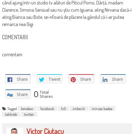
când ajung într-un studio tv alături de Piticul Porno, Dârţă, madam
Clarence, Simona Sensual sau nu ştiu cum Iguana, ating Nirvana dacă-i
ating Bianca sau Bote, se-nfioară de plăcere la gândul că i-ar putea
remarca nea Gigi.
COMENTARII
comentarii
Share
Tweet
Share
Share
0
Total
Share
Shares
Tagged
bendeac
facebook
hi5
imbecili
mircea badea
tabloide
twitter
Victor Ciutacu