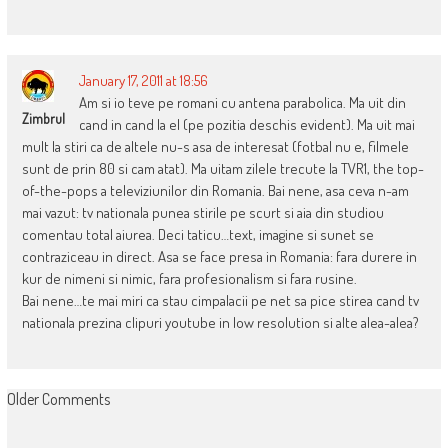
January 17, 2011 at 18:56
Am si io teve pe romani cu antena parabolica. Ma uit din
Zimbrul
cand in cand la el (pe pozitia deschis evident). Ma uit mai
mult la stiri ca de altele nu-s asa de interesat (fotbal nu e, filmele
sunt de prin 80 si cam atat). Ma uitam zilele trecute la TVR1, the top-
of-the-pops a televiziunilor din Romania. Bai nene, asa ceva n-am
mai vazut: tv nationala punea stirile pe scurt si aia din studiou
comentau total aiurea. Deci taticu…text, imagine si sunet se
contraziceau in direct. Asa se face presa in Romania: fara durere in
kur de nimeni si nimic, fara profesionalism si fara rusine.
Bai nene…te mai miri ca stau cimpalacii pe net sa pice stirea cand tv
nationala prezina clipuri youtube in low resolution si alte alea-alea?
COMMENT
Older Comments
NAVIGATION