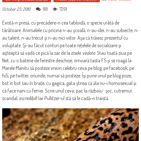
88
7201
October 23, 2010
Există-n presă, cu precădere-n cea tabloidă, o specie urâtă de
târâtoare. Animalele cu pricina n-au şcoală, n-au idei, n-au subiecte, n-
au talent, n-au trecut şi n-au nici viitor. Aşa că trăiesc prezentul cu
voluptate. Şi-au făcut conturi pe toate reţelele de socializare şi
aşteaptă să vadă ce pică la zar de la zisele
vedete
. Stau toată ziua pe
Net, cu o baterie de ferestre deschise, omoară tasta F5 şi se roagă la
Marele Manitu să posteze vreun celebru ceva pe blog, pe facebook, pe
hi5, pe twitter, oriunde, numai să posteze. Îşi pune unul pe blog poze,
bot în bot sau în braţe, cu gagica, gata ştirea că ăla nu-i homosexual şi
că face nani cu femei. Scrie unul ceva, pac la războiu’: şoc, cutremur,
scandal, incredibil! Iar Pullitzer-ul stă să le cadă-n traistă.