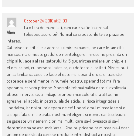
October 24, 2010 at 21:03
La o tara de manelisti, cam care sa fie interesul
Alien
telespectatorului?! Normal ca si posturile tv se pliaza pe
interes.
Cat priveste criticile la adresa lui mircea badea, pe care le-am citit
mai sus, ma uimeste gradul de neintelegere: mircea ne prezinta un
chip al lui, acela al realizatorului tv. Sigur, mircea mai are un chip, e si
el om, ca noi, cu personalitatea sa, cu defecte si calitati. Mircea nu-i
un saltimbanc, ceea ce face el este mai curand eroic, el traieste
toate acele sentimente in numele nostru, sperand tot mai fara
speranta, ca vom pricepe. Speranta tot mai palida este si explicatia
oboselii nervoase, a limbajului uneori mai colorat si a atitudinii
agresive: el, acolo, in patratul ala de sticla, isi risca integritatea si
libertatea, iar noi nu pricepem de ce! Uneori omul mircea iese si el
la suprafata si ni se arata, nostim, inteligent si ironic, dar totdeauna
se gaseste un nemernic ori mai multi, care sa-l loveasca si sa-l
determine sa se ascunda iarasi! Cine nu pricepe ca mircea nu-i doar
un om de pe strada care se produce intru distractia noastra,