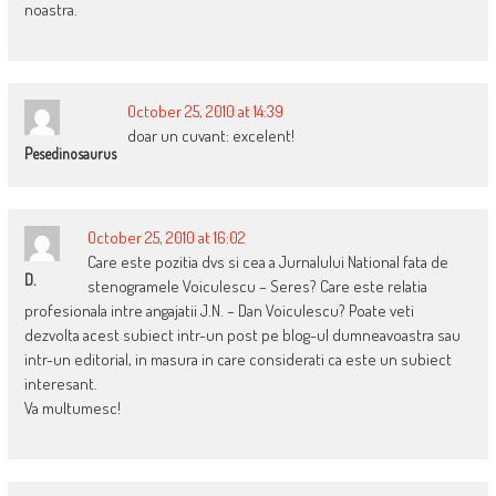
noastra.
October 25, 2010 at 14:39
doar un cuvant: excelent!
Pesedinosaurus
October 25, 2010 at 16:02
Care este pozitia dvs si cea a Jurnalului National fata de
D.
stenogramele Voiculescu – Seres? Care este relatia
profesionala intre angajatii J.N. – Dan Voiculescu? Poate veti
dezvolta acest subiect intr-un post pe blog-ul dumneavoastra sau
intr-un editorial, in masura in care considerati ca este un subiect
interesant.
Va multumesc!