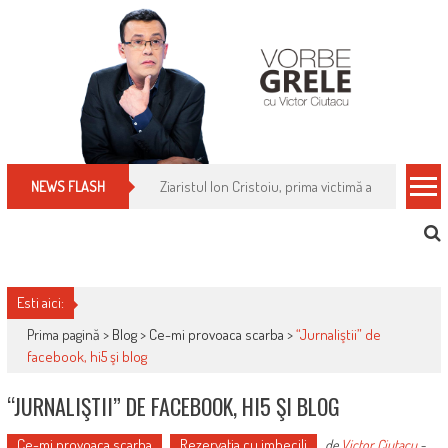
Skip
to
content
Cum îți schimbi, rapid, gratuit și eficient, furniz
NEWS FLASH
Esti aici:
Prima pagină >
Blog
>
Ce-mi provoaca scarba
>
“Jurnaliştii” de
facebook, hi5 şi blog
“JURNALIŞTII” DE FACEBOOK, HI5 ŞI BLOG
Ce-mi provoaca scarba
Rezervaţia cu imbecili
de
Victor Ciutacu
-