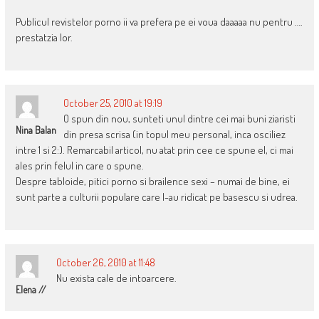
Publicul revistelor porno ii va prefera pe ei voua daaaaa nu pentru ….
prestatzia lor.
October 25, 2010 at 19:19
O spun din nou, sunteti unul dintre cei mai buni ziaristi
Nina Balan
din presa scrisa (in topul meu personal, inca osciliez
intre 1 si 2:). Remarcabil articol, nu atat prin cee ce spune el, ci mai
ales prin felul in care o spune.
Despre tabloide, pitici porno si brailence sexi – numai de bine, ei
sunt parte a culturii populare care l-au ridicat pe basescu si udrea.
October 26, 2010 at 11:48
Nu exista cale de intoarcere.
Elena //