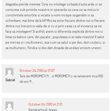
degeaba pierde vremea. Cine nu intelege ca baiatul asta arde si se
consuma sub privirile noastre in speranta ca ceva se va misca in
constiintele amortite si viciate si vom incepe sa gandim si sa
schimbam, mai bine da la b1! Mircea este fiecare dintre noi si fiecare
dintre noi trecem in viata de zi cu zi prin ceea ce el incearca sa ne
faca sa intelegem! Si astfel, avem si diferenta explicita dintre noi si
limacsii balosii care, din pacate , populeaza si ei viata noastra! Il salut
pe mircea si-i multumesc, asa cum va salut si pe dvs, don ciutacu, si
va multumesc, fiindca si dvs dati dovada de acelasi eroism uneori.
October 24, 2010 at 21:07
Tara de MOROMETI !!!… si MOROMETI o sa ramanem inca 100
Gabriel
de ani !!!…
October 24, 2010 at 21:13
Genial articol, bravo.