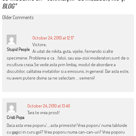
BLOG
”
COMMENT
Older Comments
NAVIGATION
October 24, 2010 at 12:17
Victore,
Stupid People
Ai uitat de nikita, guta, vijelie, fernando si alte
specimene. Problema e ca …falsii, sau asa-zisii moderatori,sunt de o
incultura crasa.Se vede asta prin limbaj, modul de abordare a
discutiilor, calitatea invitatiilor si a emisiunii, in general. Dar asta este,
nu avem putere divina sa ne selectam … semenii!
October 24, 2010 at 13:40
Tara te vrea prost!
Cristi Popa
Daca asta vrea poporu’…, asta primeste! Vrea poporu’ numa tabloide
cu gagici in curu gol? Vrea poporu numa can-can-uri? Vrea poporu