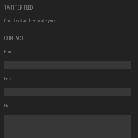
TWITTER FEED
Could not authenticate you.
CONTACT
Nume:
Email:
Mesaj: