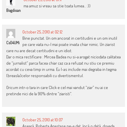
ma amuz si vreau sa stie toata lumea.. :))
Bogdioan
October 25, 2010 at 02:12
Bine punctat. Un om ancorat in certitudini e un om inutil
Cs04UMi
pe care viata nu-l mai poate invata chiar nimic. Un ziarist
care nu are decat certitudini e un idiot.
Dar o mica rectificare : Mircea Badea nu si-a arogat niciodata calitatea
de “jurnalist” parca facea chiar caz ca a refuzat nu stiu ce premiu
acordat cu ceva timp in urma. Eu l-as include mai degraba in tegma
(breasla)celor responsabili cu divertismentul.
Oricum intr-o tara in care Click e cel mai vandut “ziar” nu ai ce
pretinde nici de la 90% dintre “ziaristi”.
October 25, 2010 at 10:07
Aseară, Roberta Anastase ne-a dat, încă o dată, dovada