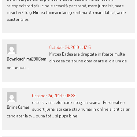
telespectatori ştiu cine e această persoană, mare jurnalist, mare
caracter? Tu şi Mircea tocmai îi faceţi reclamă. Au mai aflat câţiva de
existenţa ei.
October 24, 2010 at 17:15
Mircea Badea are dreptate in foarte multe
Downloadfilme2011.com
din ceea ce spune doar ca are el o alura de
om nebun….
October 24, 2010 at 18:33
este si vina celor care ii baga in seama . Personal nu
Online Games
suport jurnalistii care stau numai in online si critica iar
cand apar la tv .. pupa tot .. si pupa bine!