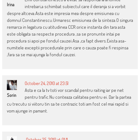
Irina
intrebari,a schimbat subiectul care il deranja si a vorbit
despre altceva.Asta este impresia mea despre emisiunea cu
domnul Constantinescu.Urmaresc emisiunea de la sinteza.O singura
remarca in legatura cu atitudinea CCR:orice instanta din tara asta
este obligata sa respecte procedura ,sa se pronunte intai pe
procedura si apoi pe fondul cauzei.Asa ,ca fapt divers.Exista asa-
numitele exceptii procedurale prin care o cauza poate fi respinsa
,fara sa se mai ajunga la fondul cauzei.
October 24, 2010 at 23:51
Asta e ca la tv toti vor scandal pentru raiting iar pe net
Sorin
pentru trafic.Nu conteaza calitatea pentru ei. Dar la partea
cu trecutu si viitoru tin sa te contrazic toti am fost cel mai rapid si
vom ajunge in pamant.
October 25, 2010 at 01:11