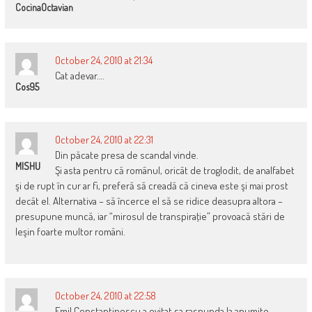
CocinaOctavian
October 24, 2010 at 21:34
Cat adevar….
Cos95
October 24, 2010 at 22:31
Din păcate presa de scandal vinde.
MISHU
Şi asta pentru că românul, oricât de troglodit, de analfabet
şi de rupt în cur ar fi, preferă să creadă că cineva este şi mai prost
decât el. Alternativa – să încerce el să se ridice deasupra altora –
presupune muncă, iar “mirosul de transpiraţie” provoacă stări de
leşin foarte multor români.
October 24, 2010 at 22:58
Emil Constantinescu a evitat sa raspunda la anumite