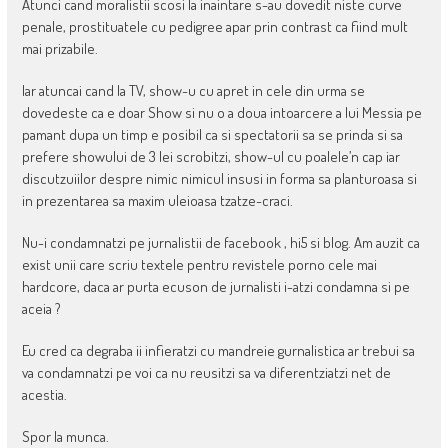
Atunci cand moralistii scosi la inaintare s-au dovedit niste curve
penale, prostituatele cu pedigree apar prin contrast ca fiind mult
mai prizabile.
Iar atuncai cand la TV, show-u cu apret in cele din urma se
dovedeste ca e doar Show si nu o a doua intoarcere a lui Messia pe
pamant dupa un timp e posibil ca si spectatorii sa se prinda si sa
prefere showului de 3 lei scrobitzi, show-ul cu poalele’n cap iar
discutzuiilor despre nimic nimicul insusi in forma sa planturoasa si
in prezentarea sa maxim uleioasa tzatze-craci.
Nu-i condamnatzi pe jurnalistii de facebook , hi5 si blog. Am auzit ca
exist unii care scriu textele pentru revistele porno cele mai
hardcore, daca ar purta ecuson de jurnalisti i-atzi condamna si pe
aceia ?
Eu cred ca degraba ii infieratzi cu mandreie gurnalistica ar trebui sa
va condamnatzi pe voi ca nu reusitzi sa va diferentziatzi net de
acestia.
Spor la munca.