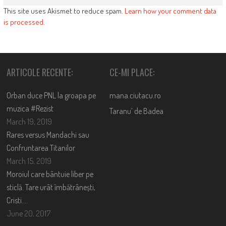
This site uses Akismet to reduce spam.
Learn how your comment data
is processed
.
ARTICOLE RECENTE:
CE-MI PLACE:
Orban duce PNL la groapa pe
mana.ciutacu.ro
muzica #Rezist
Taranu’ de Badea
March 19, 2019
Rares versus Mandachi sau
Confruntarea Titanilor
March 15, 2019
Moroiul care bântuie liber pe
sticlă. Tare urât îmbătrânești,
Cristi….
June 20, 2017