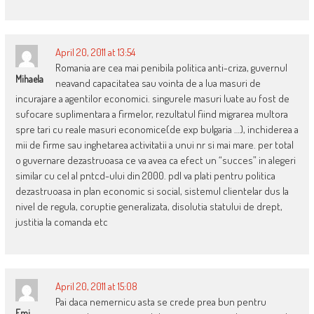
April 20, 2011 at 13:54
Romania are cea mai penibila politica anti-criza, guvernul
Mihaela
neavand capacitatea sau vointa de a lua masuri de
incurajare a agentilor economici. singurele masuri luate au fost de
sufocare suplimentara a firmelor, rezultatul fiind migrarea multora
spre tari cu reale masuri economice(de exp bulgaria …), inchiderea a
mii de firme sau inghetarea activitatii a unui nr si mai mare. per total
o guvernare dezastruoasa ce va avea ca efect un “succes” in alegeri
similar cu cel al pntcd-ului din 2000. pdl va plati pentru politica
dezastruoasa in plan economic si social, sistemul clientelar dus la
nivel de regula, coruptie generalizata, disolutia statului de drept,
justitia la comanda etc
April 20, 2011 at 15:08
Pai daca nemernicu asta se crede prea bun pentru
Emi