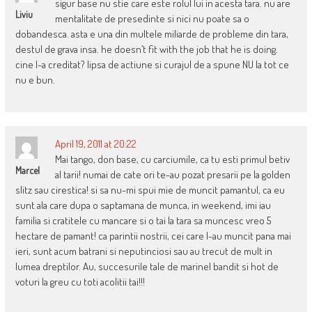
sigur base nu stie care este rolul lui in acesta tara. nu are
Liviu
mentalitate de presedinte si nici nu poate sa o
dobandesca. asta e una din multele miliarde de probleme din tara,
destul de grava insa. he doesn’t fit with the job that he is doing.
cine l-a creditat? lipsa de actiune si curajul de a spune NU la tot ce
nu e bun.
April 19, 2011 at 20:22
Mai tango, don base, cu carciumile, ca tu esti primul betiv
Marcel
al tarii! numai de cate ori te-au pozat presarii pe la golden
slitz sau cirestica! si sa nu-mi spui mie de muncit pamantul, ca eu
sunt ala care dupa o saptamana de munca, in weekend, imi iau
familia si cratitele cu mancare si o tai la tara sa muncesc vreo 5
hectare de pamant! ca parintii nostrii, cei care l-au muncit pana mai
ieri, sunt acum batrani si neputinciosi sau au trecut de mult in
lumea dreptilor. Au, succesurile tale de marinel bandit si hot de
voturi la greu cu toti acolitii tai!!!