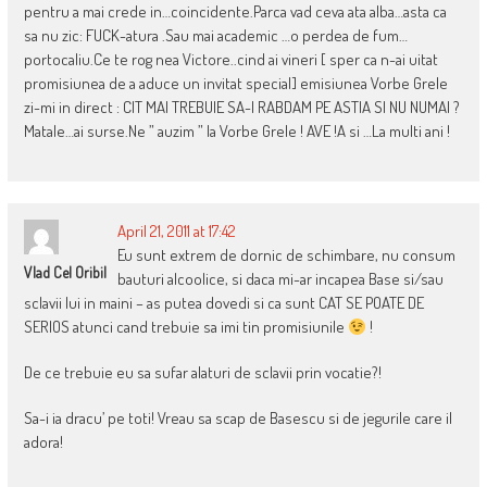
pentru a mai crede in…coincidente.Parca vad ceva ata alba…asta ca
sa nu zic: FUCK-atura .Sau mai academic …o perdea de fum…
portocaliu.Ce te rog nea Victore..cind ai vineri [ sper ca n-ai uitat
promisiunea de a aduce un invitat special] emisiunea Vorbe Grele
zi-mi in direct : CIT MAI TREBUIE SA-I RABDAM PE ASTIA SI NU NUMAI ?
Matale…ai surse.Ne ” auzim ” la Vorbe Grele ! AVE !A si …La multi ani !
April 21, 2011 at 17:42
Eu sunt extrem de dornic de schimbare, nu consum
Vlad Cel Oribil
bauturi alcoolice, si daca mi-ar incapea Base si/sau
sclavii lui in maini – as putea dovedi si ca sunt CAT SE POATE DE
SERIOS atunci cand trebuie sa imi tin promisiunile
!
De ce trebuie eu sa sufar alaturi de sclavii prin vocatie?!
Sa-i ia dracu’ pe toti! Vreau sa scap de Basescu si de jegurile care il
adora!