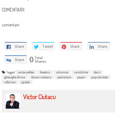
COMENTARII
comentarii
Share
Tweet
Share
Share
0
Total
Share
Shares
Tagged
amza pellea
basescu
columna
constitutie
dacii
gheorghe dinica
ilarion ciobanu
patriotism
popor
popularitate
reforma
spitale
Victor Ciutacu