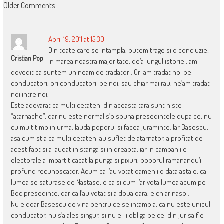
COMMENT
Older Comments
NAVIGATION
April 19, 2011 at 15:30
Din toate care se intampla, putem trage si o concluzie:
Cristian Pop
in marea noastra majoritate, de’a lungul istoriei, am
dovedit ca suntem un neam de tradatori. Ori am tradat noi pe
conducatori, ori conducatorii pe noi, sau chiar mai rau, ne’am tradat
noi intre noi.
Este adevarat ca multi cetateni din aceasta tara sunt niste
“atarnache”, dar nu este normal s’o spuna presedintele dupa ce, nu
cu mult timp in urma, lauda poporul si facea juraminte. Iar Basescu,
asa cum stia ca multi cetateni au suflet de atarnator, a profitat de
acest fapt si a laudat in stanga si in dreapta, iar in campaniile
electorale a impartit cacat la punga si pixuri, poporul ramanandu’i
profund recunoscator. Acum ca l’au votat oamenii o data asta e, ca
lumea se saturase de Nastase, e ca si cum l’ar vota lumea acum pe
Boc presedinte; dar ca l’au votat si a doua oara, e chiar nasol.
Nu e doar Basescu de vina pentru ce se intampla, ca nu este unicul
conducator, nu s’a ales singur, si nu el ii obliga pe cei din jur sa fie