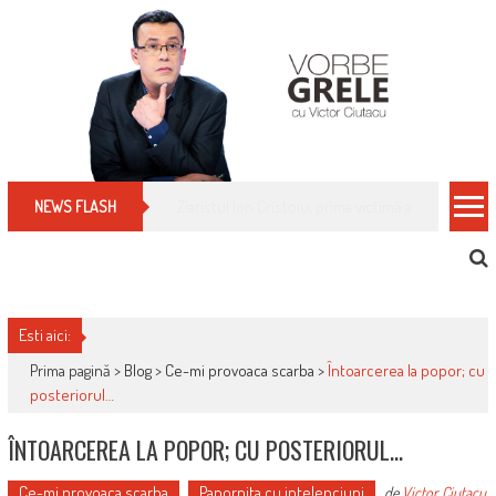
Skip
to
content
Cum îți schimbi, rapid, gratuit și eficient, furniz
NEWS FLASH
Esti aici:
Prima pagină >
Blog
>
Ce-mi provoaca scarba
>
Întoarcerea la popor; cu
posteriorul…
ÎNTOARCEREA LA POPOR; CU POSTERIORUL…
Ce-mi provoaca scarba
Papornita cu intelepciuni
de
Victor Ciutacu