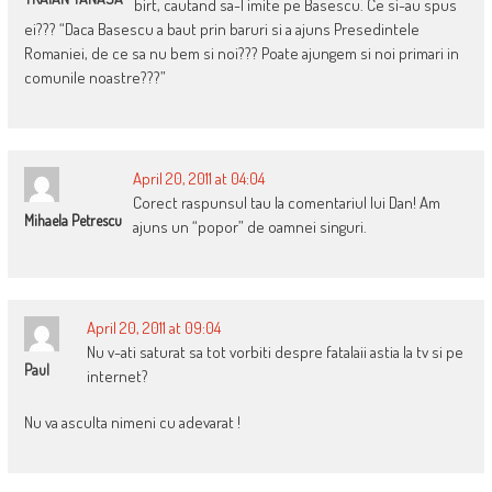
birt, cautand sa-l imite pe Basescu. Ce si-au spus
ei??? “Daca Basescu a baut prin baruri si a ajuns Presedintele
Romaniei, de ce sa nu bem si noi??? Poate ajungem si noi primari in
comunile noastre???”
April 20, 2011 at 04:04
Corect raspunsul tau la comentariul lui Dan! Am
Mihaela Petrescu
ajuns un “popor” de oamnei singuri.
April 20, 2011 at 09:04
Nu v-ati saturat sa tot vorbiti despre fatalaii astia la tv si pe
Paul
internet?
Nu va asculta nimeni cu adevarat !