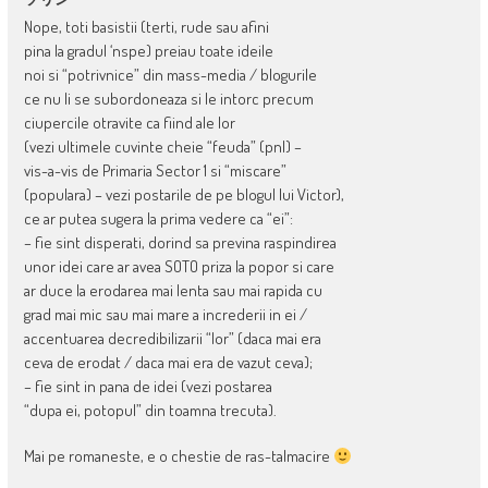
Nope, toti basistii (terti, rude sau afini
pina la gradul ‘nspe) preiau toate ideile
noi si “potrivnice” din mass-media / blogurile
ce nu li se subordoneaza si le intorc precum
ciupercile otravite ca fiind ale lor
(vezi ultimele cuvinte cheie “feuda” (pnl) –
vis-a-vis de Primaria Sector 1 si “miscare”
(populara) – vezi postarile de pe blogul lui Victor),
ce ar putea sugera la prima vedere ca “ei”:
– fie sint disperati, dorind sa previna raspindirea
unor idei care ar avea SOTO priza la popor si care
ar duce la erodarea mai lenta sau mai rapida cu
grad mai mic sau mai mare a increderii in ei /
accentuarea decredibilizarii “lor” (daca mai era
ceva de erodat / daca mai era de vazut ceva);
– fie sint in pana de idei (vezi postarea
“dupa ei, potopul” din toamna trecuta).
Mai pe romaneste, e o chestie de ras-talmacire