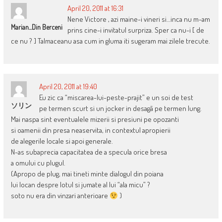
April 20, 2011 at 16:31
Nene Victore , azi maine-i vineri si…inca nu m-am
Marian...din Berceni
prins cine-i invitatul surpriza. Sper ca nu-i [ de
ce nu ? ] Talmaceanu asa cum in gluma iti sugeram mai zilele trecute.
April 20, 2011 at 19:40
Eu zic ca “miscarea-lui-peste-prajit” e un soi de test
ソリン
pe termen scurt si un jocker in desagã pe termen lung.
Mai naspa sint eventualele mizerii si presiuni pe opozanti
si oamenii din presa neaservita, in contextul apropierii
de alegerile locale si apoi generale.
N-as subaprecia capacitatea de a specula orice bresa
a omului cu plugul.
(Apropo de plug, mai tineti minte dialogul din poiana
lui Iocan despre lotul si jumate al lui “ala micu” ?
soto nu era din vinzari anterioare
)