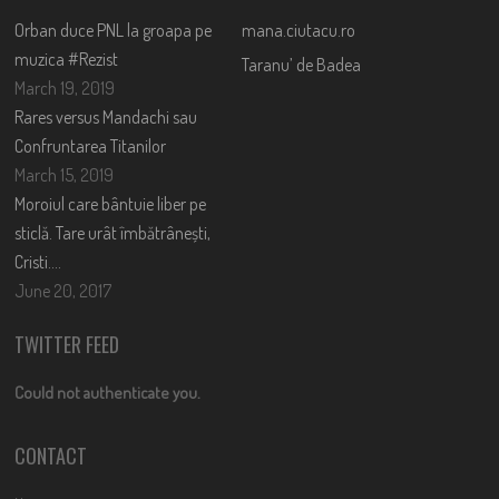
Orban duce PNL la groapa pe
mana.ciutacu.ro
muzica #Rezist
Taranu’ de Badea
March 19, 2019
Rares versus Mandachi sau
Confruntarea Titanilor
March 15, 2019
Moroiul care bântuie liber pe
sticlă. Tare urât îmbătrânești,
Cristi….
June 20, 2017
TWITTER FEED
Could not authenticate you.
CONTACT