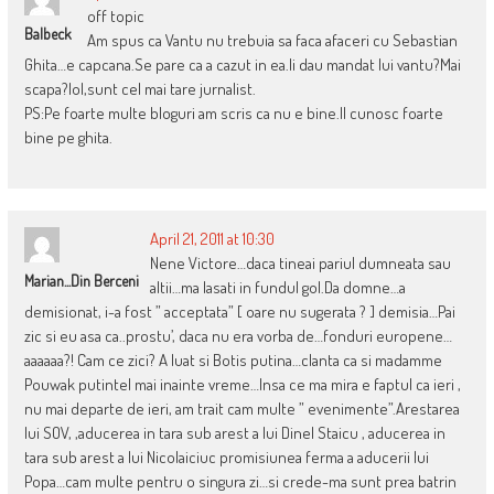
off topic
Balbeck
Am spus ca Vantu nu trebuia sa faca afaceri cu Sebastian
Ghita…e capcana.Se pare ca a cazut in ea.Ii dau mandat lui vantu?Mai
scapa?lol,sunt cel mai tare jurnalist.
PS:Pe foarte multe bloguri am scris ca nu e bine.Il cunosc foarte
bine pe ghita.
April 21, 2011 at 10:30
Nene Victore…daca tineai pariul dumneata sau
Marian...din Berceni
altii…ma lasati in fundul gol.Da domne…a
demisionat, i-a fost ” acceptata” [ oare nu sugerata ? ] demisia…Pai
zic si eu asa ca..prostu’, daca nu era vorba de…fonduri europene…
aaaaaa?! Cam ce zici? A luat si Botis putina…clanta ca si madamme
Pouwak putintel mai inainte vreme…Insa ce ma mira e faptul ca ieri ,
nu mai departe de ieri, am trait cam multe ” evenimente”.Arestarea
lui SOV, ,aducerea in tara sub arest a lui Dinel Staicu , aducerea in
tara sub arest a lui Nicolaiciuc promisiunea ferma a aducerii lui
Popa…cam multe pentru o singura zi…si crede-ma sunt prea batrin