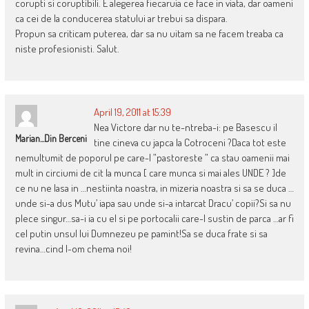
corupti si coruptibili. E alegerea fiecaruia ce face in viata, dar oameni
ca cei de la conducerea statului ar trebui sa dispara.
Propun sa criticam puterea, dar sa nu uitam sa ne facem treaba ca
niste profesionisti. Salut.
April 19, 2011 at 15:39
Nea Victore dar nu te-ntreba-i: pe Basescu il
Marian...din Berceni
tine cineva cu japca la Cotroceni ?Daca tot este
nemultumit de poporul pe care-l ”pastoreste ” ca stau oamenii mai
mult in circiumi de cit la munca [ care munca si mai ales UNDE ? ]de
ce nu ne lasa in …nestiinta noastra, in mizeria noastra si sa se duca …
unde si-a dus Mutu’ iapa sau unde si-a intarcat Dracu’ copii?Si sa nu
plece singur…sa-i ia cu el si pe portocalii care-l sustin de parca …ar fi
cel putin unsul lui Dumnezeu pe pamint!Sa se duca frate si sa
revina…cind l-om chema noi!