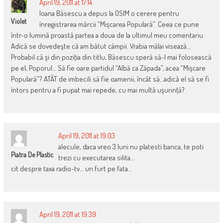
April 19, 2011 at 17:14
Ioana Băsescu a depus la OSIM o cerere pentru
Violet
înregistrarea mărcii “Mişcarea Populară”. Ceea ce pune
într-o lumină proastă partea a doua de la ultimul meu comentariu.
Adică se dovedeşte că am bătut câmpii. Vrabia mălai visează…
Probabil că şi din poziţia din titlu, Băsescu speră să-l mai folosească
pe el, Poporul… Să fie oare partidul “Albă ca Zăpada”, acea “Mişcare
Populară”? ATÂT de imbecili să fie oamenii, încât să…adică el să se fi
întors pentru a fi pupat mai repede, cu mai multă uşurinţă?
April 19, 2011 at 19:03
alecule, daca vreo 3 luni nu platesti banca, te poti
Piatra De Plastic
trezi cu executarea silita…
cit despre taxa radio-tv… un furt pe fata…
April 19, 2011 at 19:39