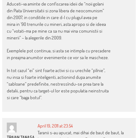
Aduceti-va aminte de confiscarea ideii de “noii golani
din Piata Universitatii si zona libera de neocomunism”
din 2007, in conditiile in care d-l cu plugul avea pe
mina in ’90 trenurile cu mineri, asta apropo si de ideea
cu “votati-ma pe mine ca sa nu mai vina comunistii si
minerii” – la alegerile din 2009.
Exemplele pot continua; si asta se intimpla cu precadere
in preajma anumitor evenimente ce vor sa le mascheze.
In tot cazul “ei” sint foarte activi si cu urechile “pîlnie”,
nu insa si foarte inteligenti, actionind dupa anumite
“sabloane” predefinite, nestressîndu-se prea tare la
detalii, pentru ca target-ul lor este populatia neinstruita
si care “baga botul”.
April 19, 2011 at 23:54
Taranii s-au apucat, mai dihai de baut de baut, la
TRAIAN TANASA