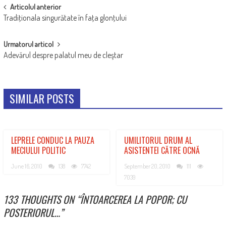
POST
Articolul anterior
Tradiţionala singurătate în faţa glonţului
NAVIGATION
Urmatorul articol
Adevărul despre palatul meu de cleştar
SIMILAR POSTS
LEPRELE CONDUC LA PAUZA
UMILITORUL DRUM AL
MECIULUI POLITIC
ASISTENTEI CĂTRE OCNĂ
June 16, 2010
138
7742
September 20, 2010
111
7039
133 THOUGHTS ON “
ÎNTOARCEREA LA POPOR; CU
POSTERIORUL…
”