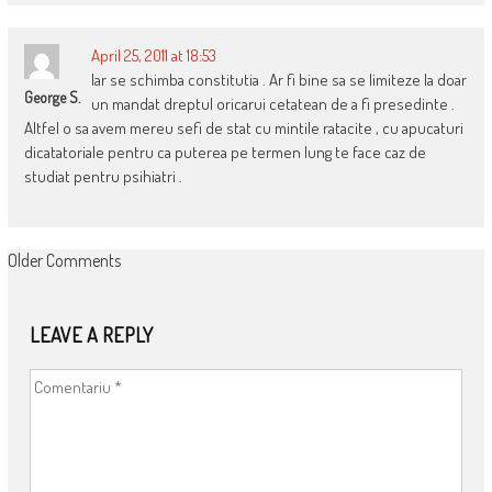
April 25, 2011 at 18:53
Iar se schimba constitutia . Ar fi bine sa se limiteze la doar
George S.
un mandat dreptul oricarui cetatean de a fi presedinte .
Altfel o sa avem mereu sefi de stat cu mintile ratacite , cu apucaturi
dicatatoriale pentru ca puterea pe termen lung te face caz de
studiat pentru psihiatri .
COMMENT
Older Comments
NAVIGATION
LEAVE A REPLY