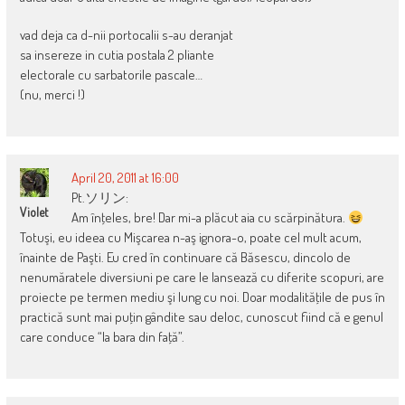
vad deja ca d-nii portocalii s-au deranjat
sa insereze in cutia postala 2 pliante
electorale cu sarbatorile pascale…
(nu, merci !)
April 20, 2011 at 16:00
Pt.ソリン:
Violet
Am înţeles, bre! Dar mi-a plăcut aia cu scărpinătura.
Totuşi, eu ideea cu Mişcarea n-aş ignora-o, poate cel mult acum,
înainte de Paşti. Eu cred în continuare că Băsescu, dincolo de
nenumăratele diversiuni pe care le lansează cu diferite scopuri, are
proiecte pe termen mediu şi lung cu noi. Doar modalităţile de pus în
practică sunt mai puţin gândite sau deloc, cunoscut fiind că e genul
care conduce “la bara din faţă”.