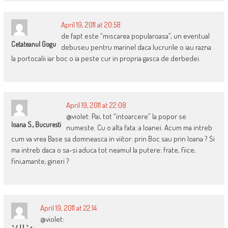
April 19, 2011 at 20:58
de fapt este “miscarea popularoasa”, un eventual
Cetateanul Gogu
debuseu pentru marinel daca lucrurile o iau razna
la portocalii iar boc o ia peste cur in propria gasca de derbedei.
April 19, 2011 at 22:08
@violet: Pai, tot “intoarcere” la popor se
Ioana S., Bucuresti
numeste. Cu o alta fata: a Ioanei. Acum ma intreb
cum va vrea Base sa domneasca in viitor: prin Boc sau prin Ioana ? Si
ma intreb daca o sa-si aduca tot neamul la putere: frate, fiice,
fini,amante, gineri ?
April 19, 2011 at 22:14
@violet:
ソリン