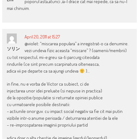
poporul asta,atunci ,ia-l drace cat mai repede, ca sa nu-l
mai chinuim.
April 20, 2011 at 15:27
@violet: “miscarea populara” a inregistrat-o ca denumire.
ソリン
vezi undeva fizic aceasta “miscare” ? (oamenii/membrii)
cu tot respectul, mi-e greu sa-ti parcurg citeodata
rindurile (ce sint precum scarpinatura olteneasca,
adica vii pe departe ca sa ajungi undeva
)…
in fine, nu e vorba de Victor ca subiect, ci de
injectarea unor idei preluate (si nepuse in practica)
de la opozitie/populatie si returnate opiniei publice
cu urmatoarele posibile destinatii:
– actiunile onor guv. cu impact social negativ sa fie cit mai putin
vizibile intr-o anume perioada / deturnarea atentiei de la ele
– re-improspatarea imaginii propriului partid
adica doar o alta chestie de imagine (gardul/leopardul)