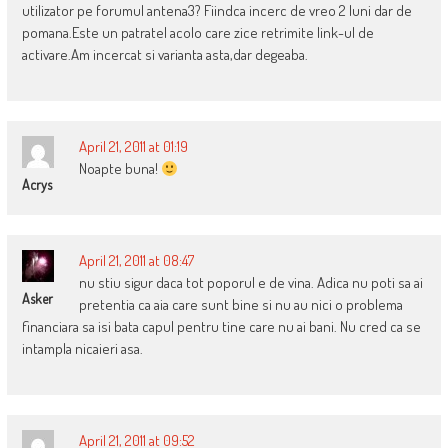
utilizator pe forumul antena3? Fiindca incerc de vreo 2 luni dar de
pomana.Este un patratel acolo care zice retrimite link-ul de
activare.Am incercat si varianta asta,dar degeaba.
April 21, 2011 at 01:19
Noapte buna!
Acrys
April 21, 2011 at 08:47
nu stiu sigur daca tot poporul e de vina. Adica nu poti sa ai
Asker
pretentia ca aia care sunt bine si nu au nici o problema
financiara sa isi bata capul pentru tine care nu ai bani. Nu cred ca se
intampla nicaieri asa.
April 21, 2011 at 09:52