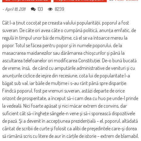
133
8239
-
April 18, 2011
Cât l-a ţinut cocoţat pe creasta valului popularităţii, poporul a fost
suveran. De câte ori avea câte o cumpănă politică, anunţa emfatic, de
regulă în timpul unor băi de mulţime, că el se va întoarce mereu la
popor. Totul se făcea pentru popor şi în numele poporului, de la
masacrarea maidanezilor sau dărâmarea chioşcurilor şi până la
ascultarea telefoanelor ori modificarea Constituţiei. De-o bună bucată
de vreme, însă, de când cu amputările administrative de venituri şi cu
anunţurile ciclice de ieşire din recesiune, cota lui de popularitate l-a
băgat sub val, iar băile de mulţime i s-au rărit până spre dispariţie.
Fiindcă poporul, fost pe vremuri suveran, astăzi departe de orice
orizont de prosperitate, a început să-i cam dea cu huo pe unde-l prinde
la vedeală. Nici foarte apăsat şi nici măcar extrem de convins, dar
suficient cât să-i îngheţe sângele-n vene şi să-i sporească dispozitivele
de pază. Şi a devenit în accepţiunea prezidenţială – el, poporul, altădată
cântat de scribii de curte şi folosit ca alibi de preşedintele care-şi dorea
să rămână scris cu litere de aur în cărţile de istorie – extrem de blamabil,