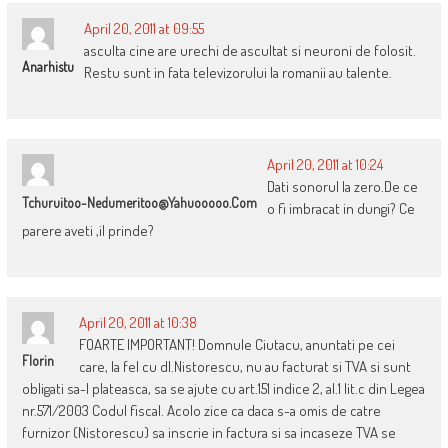
April 20, 2011 at 09:55
asculta cine are urechi de ascultat si neuroni de folosit.
Anarhistu
Restu sunt in fata televizorului la romanii au talente.
April 20, 2011 at 10:24
Dati sonorul la zero.De ce
Tchuruitoo-Nedumeritoo@yahuooooo.com
o fi imbracat in dungi? Ce
parere aveti ,il prinde?
April 20, 2011 at 10:38
FOARTE IMPORTANT! Domnule Ciutacu, anuntati pe cei
Florin
care, la fel cu dl.Nistorescu, nu au facturat si TVA si sunt
obligati sa-l plateasca, sa se ajute cu art.151 indice 2, al.1 lit.c din Legea
nr.571/2003 Codul fiscal. Acolo zice ca daca s-a omis de catre
furnizor (Nistorescu) sa inscrie in factura si sa incaseze TVA se