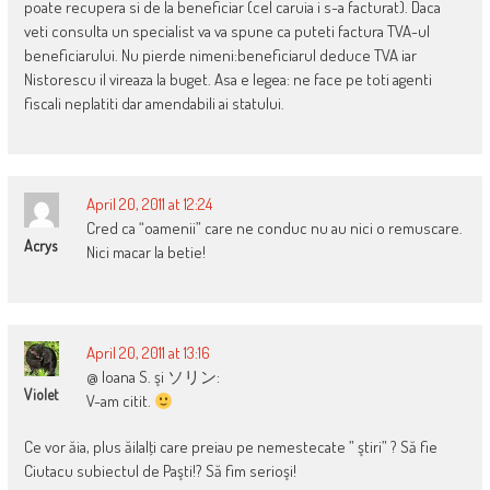
poate recupera si de la beneficiar (cel caruia i s-a facturat). Daca
veti consulta un specialist va va spune ca puteti factura TVA-ul
beneficiarului. Nu pierde nimeni:beneficiarul deduce TVA iar
Nistorescu il vireaza la buget. Asa e legea: ne face pe toti agenti
fiscali neplatiti dar amendabili ai statului.
April 20, 2011 at 12:24
Cred ca “oamenii” care ne conduc nu au nici o remuscare.
Acrys
Nici macar la betie!
April 20, 2011 at 13:16
@ Ioana S. şi ソリン:
Violet
V-am citit.
Ce vor ăia, plus ăilalţi care preiau pe nemestecate ” ştiri” ? Să fie
Ciutacu subiectul de Paşti!? Să fim serioşi!