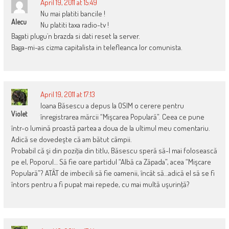
April 19, 2011 at 15:49
Nu mai platiti bancile !
Alecu
Nu platiti taxa radio-tv !
Bagati plugu`n brazda si dati reset la server.
Baga-mi-as cizma capitalista in telefleanca lor comunista.
April 19, 2011 at 17:13
Ioana Băsescu a depus la OSIM o cerere pentru
Violet
înregistrarea mărcii “Mişcarea Populară”. Ceea ce pune
într-o lumină proastă partea a doua de la ultimul meu comentariu.
Adică se dovedeşte că am bătut câmpii.
Probabil că şi din poziţia din titlu, Băsescu speră să-l mai folosească
pe el, Poporul… Să fie oare partidul “Albă ca Zăpada”, acea “Mişcare
Populară”? ATÂT de imbecili să fie oamenii, încât să…adică el să se fi
întors pentru a fi pupat mai repede, cu mai multă uşurinţă?