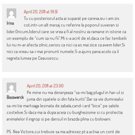
April 20, 2011 at 19:51
Tu cu posteriorul asta ai suparat pe careva,eu i-am zis
Irina
cot,intr-un alt mesaj cu referire la poporul suveran si
lider.Oricum,liderul care se vrea a fi al nostru va ramane in istorie ca
un exemplu de “cum sa nu fii”.Mi s-a acrit de el,daca ce fac tembelii
lui nu m-ar afecta zilnic,serios ca nici ca as mai zice ca avem lider.Si
nici ca vreau sa-i mai pronunt numele.S-a ajuns pana acolo ca il
regreta lumea pe Ceausescu.
April 20, 2011 at 23:00
Pe mine nu ma deranjeaza “sa-mi bag plugul in har-ul si
Basswerck
juma din spatele si din fata kurtii”.Dar sa vie dumnealui
sa-mi tie martoaga lesinata de zabala,cand-i ard “bice” pe salele
costelive.Si daca ma ia dupa aceia cu burghezisme si cu protectia
animalelor il ingrop si pe dansul in brazda plina cu bolovani.
PS. Nea Victore,cui trebuie sa ma adresez pt a activa un cont de