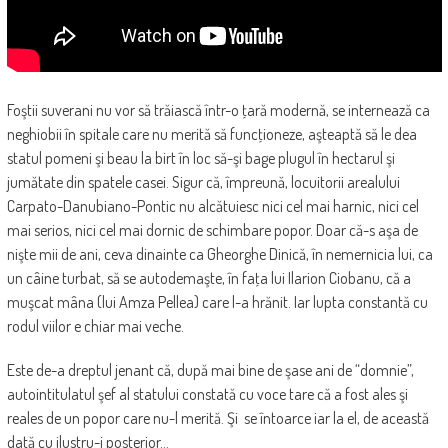
Foştii suverani nu vor să trăiască într-o ţară modernă, se internează ca
neghiobii în spitale care nu merită să funcţioneze, aşteaptă să le dea
statul pomeni şi beau la birt în loc să-şi bage plugul în hectarul şi
jumătate din spatele casei. Sigur că, împreună, locuitorii arealului
Carpato-Danubiano-Pontic nu alcătuiesc nici cel mai harnic, nici cel
mai serios, nici cel mai dornic de schimbare popor. Doar că-s aşa de
nişte mii de ani, ceva dinainte ca Gheorghe Dinică, în nemernicia lui, ca
un câine turbat, să se autodemaşte, în faţa lui Ilarion Ciobanu, că a
muşcat mâna (lui Amza Pellea) care l-a hrănit. Iar lupta constantă cu
rodul viilor e chiar mai veche.
Este de-a dreptul jenant că, după mai bine de şase ani de “domnie”,
autointitulatul şef al statului constată cu voce tare că a fost ales şi
reales de un popor care nu-l merită. Şi se întoarce iar la el, de această
dată cu ilustru-i posterior…