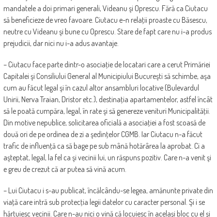
mandatele a doi primari generali, Videanu şi Oprescu. Fără ca Ciutacu
să beneficieze de vreo favoare. Ciutacu e-n relaţii proaste cu Băsescu,
neutre cu Videanu şi bune cu Oprescu. Stare de fapt care nu i-a produs
prejudicii, dar nici nu i-a adus avantaje.
– Ciutacu face parte dintr-o asociaţie de locatari care a cerut Primăriei
Capitalei şi Consiliului General al Municipiului Bucureşti să schimbe, aşa
cum au făcut legal şi în cazul altor ansambluri locative (Bulevardul
Unirii, Nerva Traian, Dristor etc.), destinaţia apartamentelor, astfel încât
să le poată cumpăra, legal, în rate şi să genereze venituri Municipalităţii.
Din motive nepublice, solicitarea oficială a asociaţiei a fost scoasă de
două ori de pe ordinea de zi a şedinţelor CGMB. Iar Ciutacu n-a făcut
trafic de influenţă ca să bage pe sub mână hotărârea la aprobat. Ci a
aşteptat, legal, la fel ca şi vecinii lui, un răspuns pozitiv. Care n-a venit şi
e greu de crezut că ar putea să vină acum.
– Lui Ciutacu i s-au publicat, încălcându-se legea, amănunte private din
viaţă care intră sub protecţia legii datelor cu caracter personal. Şi i se
hărţuiesc vecinii. Care n-au nici o vină că locuiesc în acelaşi bloc cu el şi