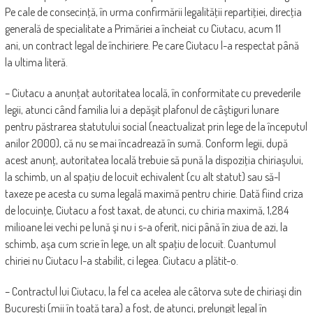
Pe cale de consecinţă, în urma confirmării legalităţii repartiţiei, direcţia
generală de specialitate a Primăriei a încheiat cu Ciutacu, acum 11
ani, un contract legal de închiriere. Pe care Ciutacu l-a respectat până
la ultima literă.
– Ciutacu a anunţat autoritatea locală, în conformitate cu prevederile
legii, atunci când familia lui a depăşit plafonul de câştiguri lunare
pentru păstrarea statutului social (neactualizat prin lege de la începutul
anilor 2000), că nu se mai încadrează în sumă. Conform legii, după
acest anunţ, autoritatea locală trebuie să pună la dispoziţia chiriaşului,
la schimb, un al spaţiu de locuit echivalent (cu alt statut) sau să-l
taxeze pe acesta cu suma legală maximă pentru chirie. Dată fiind criza
de locuinţe, Ciutacu a fost taxat, de atunci, cu chiria maximă, 1,284
milioane lei vechi pe lună şi nu i s-a oferit, nici până în ziua de azi, la
schimb, aşa cum scrie în lege, un alt spaţiu de locuit. Cuantumul
chiriei nu Ciutacu l-a stabilit, ci legea. Ciutacu a plătit-o.
– Contractul lui Ciutacu, la fel ca acelea ale câtorva sute de chiriaşi din
Bucureşti (mii în toată ţara) a fost, de atunci, prelungit legal în