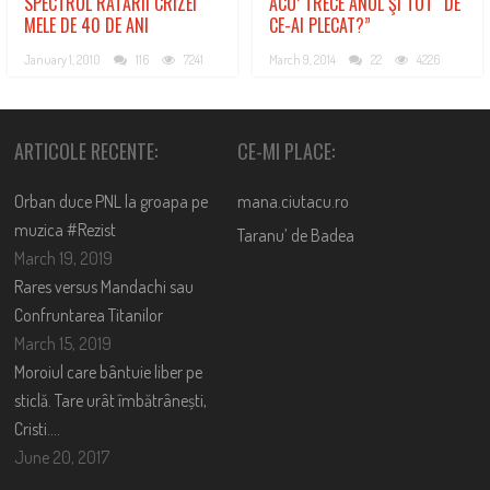
SPECTRUL RATĂRII CRIZEI
ACU’ TRECE ANUL ŞI TOT “DE
MELE DE 40 DE ANI
CE-AI PLECAT?”
January 1, 2010
116
7241
March 9, 2014
22
4226
ARTICOLE RECENTE:
CE-MI PLACE:
Orban duce PNL la groapa pe
mana.ciutacu.ro
muzica #Rezist
Taranu’ de Badea
March 19, 2019
Rares versus Mandachi sau
Confruntarea Titanilor
March 15, 2019
Moroiul care bântuie liber pe
sticlă. Tare urât îmbătrânești,
Cristi….
June 20, 2017