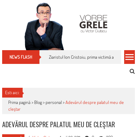
Skip
to
content
Ziaristul Ion Cristoiu, prima victimă a noi cenzuri 
NEWS FLASH
Esti aici:
Prima pagină >
Blog
>
personal
>
Adevărul despre palatul meu de
cleştar
ADEVĂRUL DESPRE PALATUL MEU DE CLEŞTAR