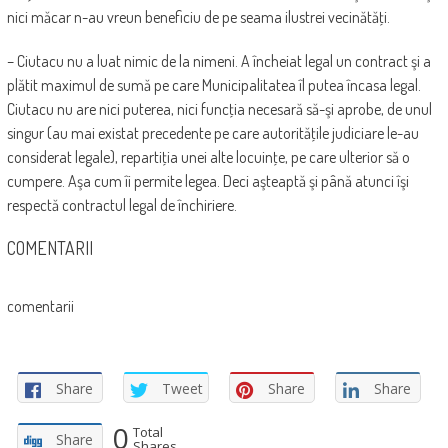
nici măcar n-au vreun beneficiu de pe seama ilustrei vecinătăţi.
– Ciutacu nu a luat nimic de la nimeni. A încheiat legal un contract şi a
plătit maximul de sumă pe care Municipalitatea îl putea încasa legal.
Ciutacu nu are nici puterea, nici funcţia necesară să-şi aprobe, de unul
singur (au mai existat precedente pe care autorităţile judiciare le-au
considerat legale), repartiţia unei alte locuinţe, pe care ulterior să o
cumpere. Aşa cum îi permite legea. Deci aşteaptă şi până atunci îşi
respectă contractul legal de închiriere.
COMENTARII
comentarii
Share
Tweet
Share
Share
0
Total
Share
Shares