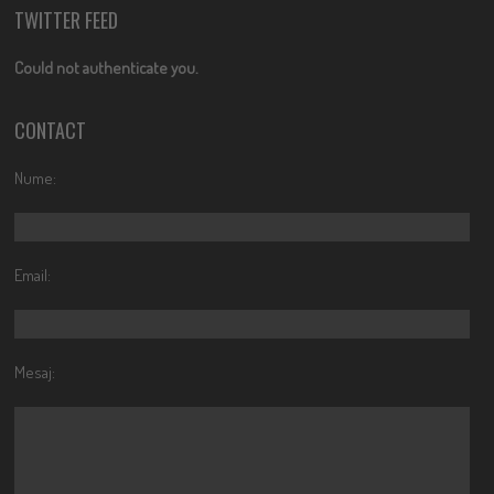
TWITTER FEED
Could not authenticate you.
CONTACT
Nume:
Email:
Mesaj: