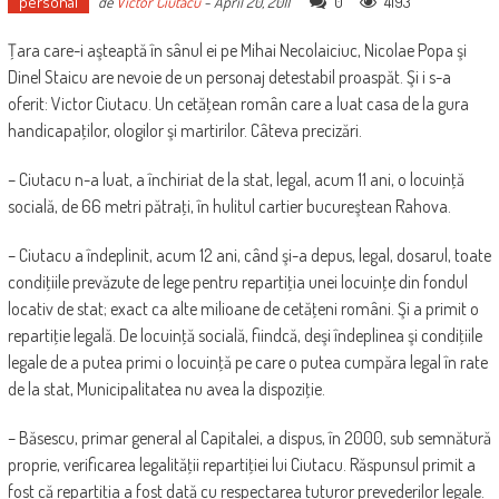
personal
0
4193
de
Victor Ciutacu
-
April 20, 2011
Ţara care-i aşteaptă în sânul ei pe Mihai Necolaiciuc, Nicolae Popa şi
Dinel Staicu are nevoie de un personaj detestabil proaspăt. Şi i s-a
oferit: Victor Ciutacu. Un cetăţean român care a luat casa de la gura
handicapaţilor, ologilor şi martirilor. Câteva precizări.
– Ciutacu n-a luat, a închiriat de la stat, legal, acum 11 ani, o locuinţă
socială, de 66 metri pătraţi, în hulitul cartier bucureştean Rahova.
– Ciutacu a îndeplinit, acum 12 ani, când şi-a depus, legal, dosarul, toate
condiţiile prevăzute de lege pentru repartiţia unei locuinţe din fondul
locativ de stat; exact ca alte milioane de cetăţeni români. Şi a primit o
repartiţie legală. De locuinţă socială, fiindcă, deşi îndeplinea şi condiţiile
legale de a putea primi o locuinţă pe care o putea cumpăra legal în rate
de la stat, Municipalitatea nu avea la dispoziţie.
– Băsescu, primar general al Capitalei, a dispus, în 2000, sub semnătură
proprie, verificarea legalităţii repartiţiei lui Ciutacu. Răspunsul primit a
fost că repartiţia a fost dată cu respectarea tuturor prevederilor legale.