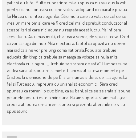
patit si eu la fel.Multe cunostinte mi-au spus ca nu sau dus la vot,
pentru ca nu conteaza cu cine votezi, adoptand din pacate pozitia
lui Mircea dinaintea alegerilor. Stiu multi care au votat cu cel ce se
vrea un mare om si care va fi cred cel mai dispretuit conducator al
acestei tari si care nici acum nu regreta acest lucru. Ma infioara
acest lucru.Au ramas multi, chiar daca sondajele spun altceva. Cred
ca vor castiga din nou. Mita electorala, faptul ca opozitia nu devine
mai radicala ne vor prelungi coma nationala.Populatia trebuie
educata din timp ca trebuie sa mearga sa voteze,sa nu ia mita
electorala cu sloganul ,, Trebuie sa scapam de astia”. Dumnezeu sa
va dea sanatate, putere si minte .L-am vazut cateva momente pe
Cristoiu la o emisiune de pe B1 si am ramas siderat ce ……a ajuns.La
fel si Turcescu. Impreuna cu un analist economic , Sima cred,
spuneau ca romanii o duc bine, ca au bani, si ca se se arata si spune
pe unele posturi este o minciuna. Nu am suportat si am mutat,dar
cred ca ati putea urmarii emisiunea si prezenta aberatiile ce s-au
spus atunci