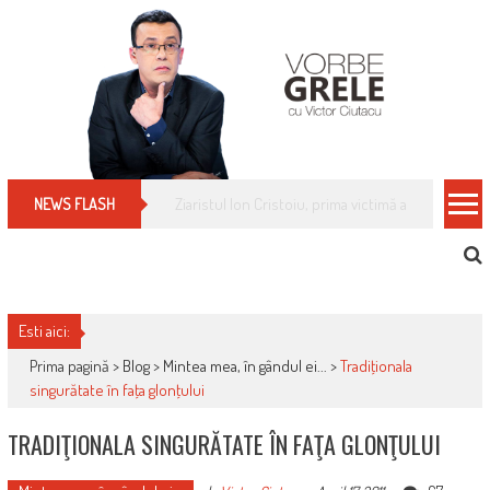
Skip
to
content
Cum îți schimbi, rapid, gratuit și eficient, furniz
NEWS FLASH
Esti aici:
Prima pagină >
Blog
>
Mintea mea, în gândul ei...
>
Tradiţionala
singurătate în faţa glonţului
TRADIŢIONALA SINGURĂTATE ÎN FAŢA GLONŢULUI