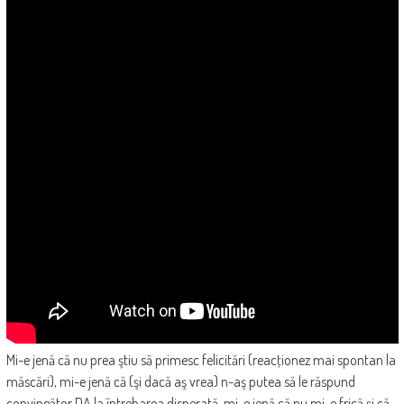
Mi-e jenă că nu prea ştiu să primesc felicitări (reacţionez mai spontan la
măscări), mi-e jenă că (şi dacă aş vrea) n-aş putea să le răspund
convingător DA la întrebarea disperată, mi-e jenă că nu mi-e frică şi că