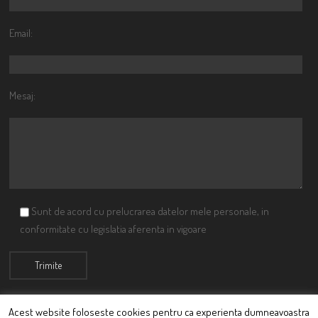
Email:
Mesaj:
Sunt de acord cu prelucrarea datelor mele personale, in
conformitate cu legislatia aferenta in vigoare
Acest website foloseste cookies pentru ca experienta dumneavoastra