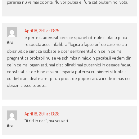
parerea nu va mai coonta. Nu vor putea ei fura cat piutem noi vota.
April 18, 2011 at 13:25
e perfect adevarat ceeace spuneti d-nule ciutacu.pt ca
Ana
respecta acea infailibila “logica a faptelor” cu care ne-ati
obisnuit.ce simt ca razbate e doar sentimentul din ce in ce mai
pregnant ca probabil nu se va schimba nimic.din pacate,ii vedem din
ce in ce mai organizati, mai disciplinati,mai puternici in ceeace fac.au
constatat cit de bine e sa nu imparta puterea cu nimeni si lupta si
cu dintii.un ideal maret pt un prost de popor caruia ii ride in nas.cu
obraznicie,cu tupeu…
April 18, 2011 at 13:28
“ii rid in nas”, ma scuzati .
Ana