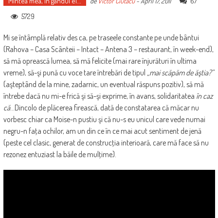
Mintea mea, în gândul ei...
67
de
Victor Ciutacu
-
April 17, 2011
5729
Mi se întâmplă relativ des ca, pe traseele constante pe unde bântui
(Rahova – Casa Scânteii – Intact – Antena 3 – restaurant, în week-end),
să mă oprească lumea, să mă felicite (mai rare înjurături în ultima
vreme), să-şi pună cu voce tare întrebări de tipul
„mai scăpăm de ăştia?”
(aşteptând de la mine, zadarnic, un eventual răspuns pozitiv), să mă
întrebe dacă nu mi-e frică şi să-şi exprime, în avans, solidaritatea
în caz
că
…Dincolo de plăcerea firească, dată de constatarea că măcar nu
vorbesc chiar ca Moise-n pustiu şi că nu-s eu unicul care vede numai
negru-n faţa ochilor, am un din ce în ce mai acut sentiment de jenă
(peste cel clasic, generat de construcţia interioară, care mă face să nu
rezonez entuziast la băile de mulţime).