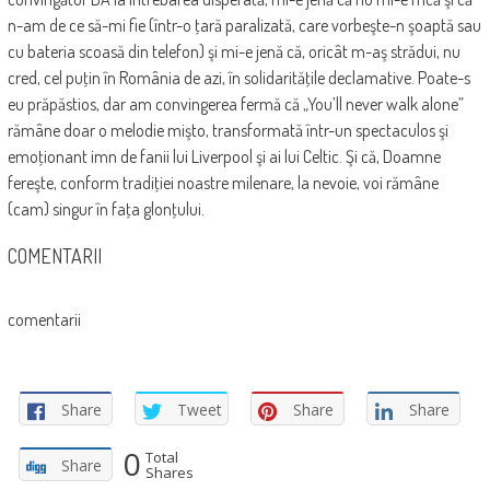
n-am de ce să-mi fie (într-o ţară paralizată, care vorbeşte-n şoaptă sau
cu bateria scoasă din telefon) şi mi-e jenă că, oricât m-aş strădui, nu
cred, cel puţin în România de azi, în solidarităţile declamative. Poate-s
eu prăpăstios, dar am convingerea fermă că „You’ll never walk alone”
rămâne doar o melodie mişto, transformată într-un spectaculos şi
emoţionant imn de fanii lui Liverpool şi ai lui Celtic. Şi că, Doamne
fereşte, conform tradiţiei noastre milenare, la nevoie, voi rămâne
(cam) singur în faţa glonţului.
COMENTARII
comentarii
Share
Tweet
Share
Share
0
Total
Share
Shares