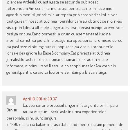
:pierdem Ardealul cu astia,asta se ascunde sub acest
referendum.Am scris mai multe aici,pentru ca nu imi face mie
agenda nimeni si ,oricat mi s-ar repeta prin apropiati ca tot ei vor
castiga,reamintesc atitudinea liberalilor care au obtinut ce nici n-au
visat prin lider,la ultimele alegeri,desi era aceeasi manipulare:nu vom
castiga oricum.Cand pornesti la drum cu asemenea atitudine
,normal ca risti sa pierzi.In plus,agenda opozitiei sa-si urmeze cursul
,sa pastreze zilnic legatura cu populatia ,sa vina cu propunerile
lor,sa-i dea ignore lui Base&company.Cat priveste atitudinea
jurnalistilor,asta e treaba numai si numai a lor.Ei au un rol,de
informare,in primul rand.Restul e chiar optiunea lor.Am vorbit in
general,pentru ca vad ca lucrurile se intampla la scara larga.
April 18, 2011 at 20:37
Da, veti ramane probabil singur in fata glontului, imi pare
Denise
rau sa va spun… Scriu asta in urma experientelor
personale, si nu sunt singura.
In 1990 era sa iau bataie in clasa (fata fiind),pentru ca am pomenit de