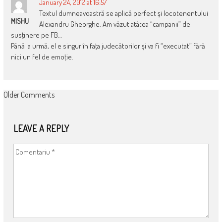
January 24, 2012 at 16:57
Textul dumneavoastră se aplică perfect şi locotenentului
MISHU
Alexandru Gheorghe. Am văzut atâtea “campanii” de
susţinere pe FB…
Până la urmă, el e singur în faţa judecătorilor şi va fi “executat” fără
nici un fel de emoţie.
COMMENT
Older Comments
NAVIGATION
LEAVE A REPLY