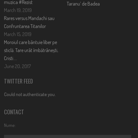
muzica #Rezist
Taranu’ de Badea
March 19, 2019
Rares versus Mandachi sau
Confruntarea Titanilor
March 15, 2019
Moroiul care bântuie liber pe
sticlă. Tare urât îmbătrânești,
Cristi….
June 20, 2017
TWITTER FEED
Could not authenticate you.
CONTACT
Nume: