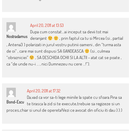
April 20, 2011 at 13:53
Dupa cum constat , ai inceput sa devii tot mai
Nostradamus
deranjant
, prin faptul ca tu si Mircea (si , partial
, Antena3 ) polarizati in jurul vostru putinii oameni , din “turma asta
de oi” , care mai sunt dispusi SA GANDEASCA
(si , culmea
“obrazniciei”
, SA DESCHIDA OCHII SI LA ALTII – atat cat se poate ,
ca “de unde nu-i … , nici Dumnezeu nu cere …!”).
April 20, 2011 at 17:32
Da,vad ca vor sa-ti lege miinile la spate cu sfoara.Pina sa
Bond-Escu
te tirasca la zid si te execute,trebuie sa regizeze si un
proces,chiar si unul de opereta!Vezi ce avocat din oficiu iti dau:):):)