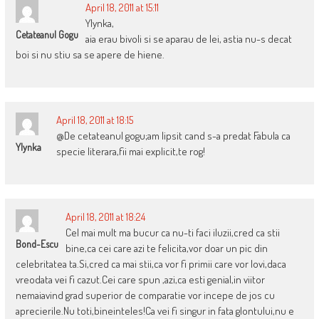
April 18, 2011 at 15:11
Ylynka,
Cetateanul Gogu
aia erau bivoli si se aparau de lei, astia nu-s decat
boi si nu stiu sa se apere de hiene.
April 18, 2011 at 18:15
@De cetateanul gogu;am lipsit cand s-a predat Fabula ca
Ylynka
specie literara,fii mai explicit,te rog!
April 18, 2011 at 18:24
Cel mai mult ma bucur ca nu-ti faci iluzii,cred ca stii
Bond-Escu
bine,ca cei care azi te felicita,vor doar un pic din
celebritatea ta.Si,cred ca mai stii,ca vor fi primii care vor lovi,daca
vreodata vei fi cazut.Cei care spun ,azi,ca esti genial,in viitor
nemaiavind grad superior de comparatie vor incepe de jos cu
aprecierile.Nu toti,bineinteles!Ca vei fi singur in fata glontului,nu e