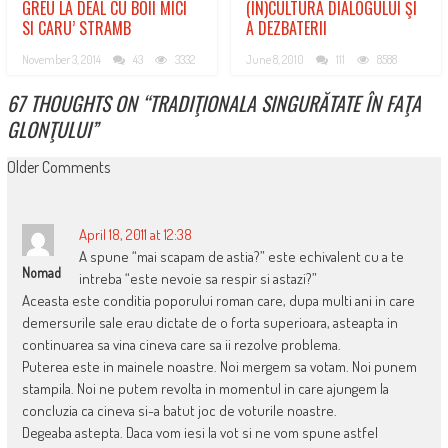
GREU LA DEAL CU BOII MICI
(IN)CULTURA DIALOGULUI ŞI
SI CARU’ STRAMB
A DEZBATERII
November 3, 2014
43
3332
June 8, 2010
111
8588
67 THOUGHTS ON “
TRADIŢIONALA SINGURĂTATE ÎN FAŢA
GLONŢULUI
”
COMMENT
Older Comments
NAVIGATION
April 18, 2011 at 12:38
A spune “mai scapam de astia?” este echivalent cu a te
Nomad
intreba “este nevoie sa respir si astazi?”
Aceasta este conditia poporului roman care, dupa multi ani in care
demersurile sale erau dictate de o forta superioara, asteapta in
continuarea sa vina cineva care sa ii rezolve problema.
Puterea este in mainele noastre. Noi mergem sa votam. Noi punem
stampila. Noi ne putem revolta in momentul in care ajungem la
concluzia ca cineva si-a batut joc de voturile noastre.
Degeaba astepta. Daca vom iesi la vot si ne vom spune astfel