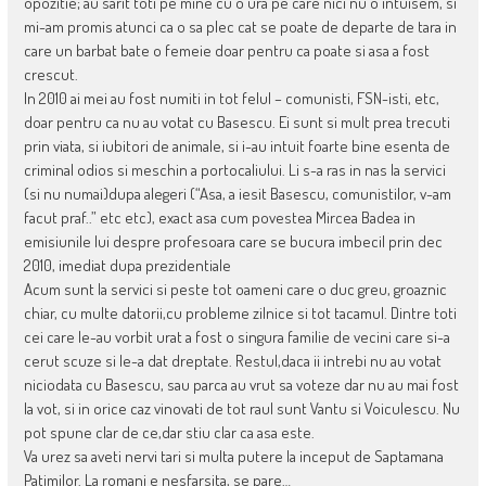
opozitie; au sarit toti pe mine cu o ura pe care nici nu o intuisem, si
mi-am promis atunci ca o sa plec cat se poate de departe de tara in
care un barbat bate o femeie doar pentru ca poate si asa a fost
crescut.
In 2010 ai mei au fost numiti in tot felul – comunisti, FSN-isti, etc,
doar pentru ca nu au votat cu Basescu. Ei sunt si mult prea trecuti
prin viata, si iubitori de animale, si i-au intuit foarte bine esenta de
criminal odios si meschin a portocaliului. Li s-a ras in nas la servici
(si nu numai)dupa alegeri (“Asa, a iesit Basescu, comunistilor, v-am
facut praf..” etc etc), exact asa cum povestea Mircea Badea in
emisiunile lui despre profesoara care se bucura imbecil prin dec
2010, imediat dupa prezidentiale
Acum sunt la servici si peste tot oameni care o duc greu, groaznic
chiar, cu multe datorii,cu probleme zilnice si tot tacamul. Dintre toti
cei care le-au vorbit urat a fost o singura familie de vecini care si-a
cerut scuze si le-a dat dreptate. Restul,daca ii intrebi nu au votat
niciodata cu Basescu, sau parca au vrut sa voteze dar nu au mai fost
la vot, si in orice caz vinovati de tot raul sunt Vantu si Voiculescu. Nu
pot spune clar de ce,dar stiu clar ca asa este.
Va urez sa aveti nervi tari si multa putere la inceput de Saptamana
Patimilor. La romani e nesfarsita, se pare…