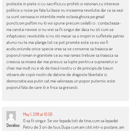
proteste in piete ci cu sacrificii,cu profeti si vizionari,cu interese
politice.o rosie pe fata lui base nu inseamna revolutie.dar ca sa vezi
ca sunt serioasa in intentiile mele octavia.ghiura pe gmail
punctcom.poftim.nu iti voi spune precum ceilalti ci : contacteaza-
ma cand ai nevoie si nu vrei sa fii singur.dar daca nu sti cum se
infaptuiesc revolutiile si nu stii macar sa o inspiri in sufletele patriei
atunci nu te mai plange.tot ce pot promite este ca eu voi fi
acolo,oriunde.orice specie vrea sa se conserve sa traiasca iar
poporul roman in granitele ce au mai ramas trebuie sa traiasca sa
creasca sa moara dar mai presus sa lupte pentru a supravietui si
chiar mai mult.nu e vb de traiul nostru ci de principii,de traiuri
viitoare,de copiii nostri.de datorie de dragoste libertate si
democratie.asa putin cat mai valoreaza.un popor puternic este
poporul fata de care iti e frica sa gresesti.
May 1, 2011 at 10:59
O sa fii singur. Se vor lepada toti de tine,cum sa lepadat
Dorelios
Petru de 3 ori de Isus.Dupa cum am citit intr-o postare, am