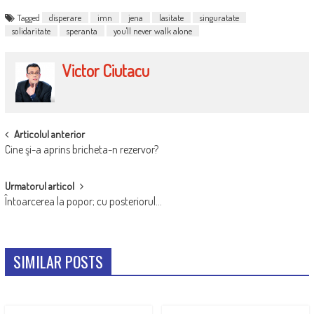
Tagged
disperare
imn
jena
lasitate
singuratate
solidaritate
speranta
you'll never walk alone
Victor Ciutacu
POST
Articolul anterior
Cine şi-a aprins bricheta-n rezervor?
NAVIGATION
Urmatorul articol
Întoarcerea la popor; cu posteriorul…
SIMILAR POSTS