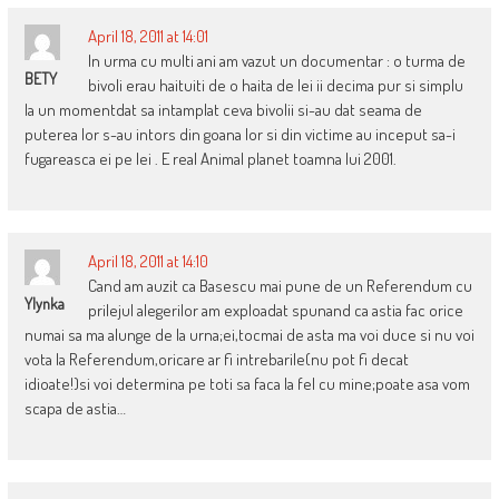
April 18, 2011 at 14:01
In urma cu multi ani am vazut un documentar : o turma de
BETY
bivoli erau haituiti de o haita de lei ii decima pur si simplu
la un momentdat sa intamplat ceva bivolii si-au dat seama de
puterea lor s-au intors din goana lor si din victime au inceput sa-i
fugareasca ei pe lei . E real Animal planet toamna lui 2001.
April 18, 2011 at 14:10
Cand am auzit ca Basescu mai pune de un Referendum cu
Ylynka
prilejul alegerilor am exploadat spunand ca astia fac orice
numai sa ma alunge de la urna;ei,tocmai de asta ma voi duce si nu voi
vota la Referendum,oricare ar fi intrebarile(nu pot fi decat
idioate!)si voi determina pe toti sa faca la fel cu mine;poate asa vom
scapa de astia…