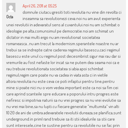
April 26, 2011 at 05:25
domnule ciutacu.gresiti toti.revolutia nu vine din revolta ci
Octa
inseamna sa revolutionezi ceva.noi nu am avut experienta
unei revolutii in adevaratul sens al cuvantului.noi nu am schimbat o
ideologie pe alta,comunsimul pe democratie.noi am schimat un
dictator in mai multi.ergo nu am revolutionat societatea
romaneasca…nu am trecut la modernism.sperantele noastre nu ar
trebui sa se indrepte catre caderea regimului basescu,caci regimul
basescu este unul cu regimul post decesmbrist.sigur mai rau dar si
vremurile au fost nefaste lor incat sa ne putem dea seama noi ca e
rau.trebuie revolutionata societatea si abia apoi schimbat
regimul,regim care poate nu va cadea in viata asta ci in vietile
altora.revolutia nu este ceva ce poti infaptui pentru tine,pentru
mine si poate nici nu o vom vedea.important este ca noi sa fim cei
care aprind scanteile spre educare a poporului intru progres.este
nefiresc si impotriva naturii sa nu vrei progres sa nu vrei evolutie sa
nu vrei mai bine,sa nu lupti.cu fiecare generatie ”multumita” vin alti
10 20 de ani de umbra.adevaratele revolutii dureaza,se planifica,sunt
underground.in priml rand trebuie sa iti stii idealurile sa stii care
sunt interesele,cine te sustine pentru ca revolutiile nu se fac prin