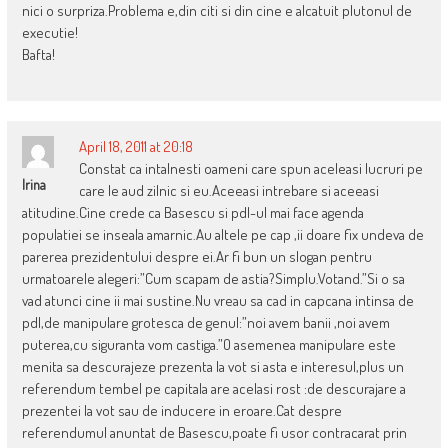
nici o surpriza.Problema e,din citi si din cine e alcatuit plutonul de
executie!
Bafta!
April 18, 2011 at 20:18
Constat ca intalnesti oameni care spun aceleasi lucruri pe
Irina
care le aud zilnic si eu.Aceeasi intrebare si aceeasi
atitudine.Cine crede ca Basescu si pdl-ul mai face agenda
populatiei se inseala amarnic.Au altele pe cap ,ii doare fix undeva de
parerea prezidentului despre ei.Ar fi bun un slogan pentru
urmatoarele alegeri:”Cum scapam de astia?Simplu.Votand.”Si o sa
vad atunci cine ii mai sustine.Nu vreau sa cad in capcana intinsa de
pdl,de manipulare grotesca de genul:”noi avem banii ,noi avem
puterea,cu siguranta vom castiga.”O asemenea manipulare este
menita sa descurajeze prezenta la vot si asta e interesul,plus un
referendum tembel pe capitala are acelasi rost :de descurajare a
prezentei la vot sau de inducere in eroare.Cat despre
referendumul anuntat de Basescu,poate fi usor contracarat prin