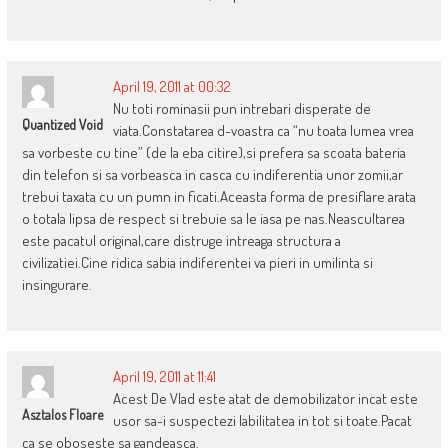
April 19, 2011 at 00:32
Nu toti rominasii pun intrebari disperate de
Quantized Void
viata.Constatarea d-voastra ca “nu toata lumea vrea
sa vorbeste cu tine” (de la eba citire),si prefera sa scoata bateria
din telefon si sa vorbeasca in casca cu indiferentia unor zomii,ar
trebui taxata cu un pumn in ficati.Aceasta forma de presiflare arata
o totala lipsa de respect si trebuie sa le iasa pe nas.Neascultarea
este pacatul original,care distruge intreaga structura a
civilizatiei.Cine ridica sabia indiferentei va pieri in umilinta si
insingurare.
April 19, 2011 at 11:41
Acest De Vlad este atat de demobilizator incat este
Asztalos Floare
usor sa-i suspectezi labilitatea in tot si toate.Pacat
ca se oboseste sa gandeasca.