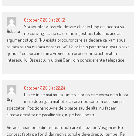
October 7, 2013 at 20:52
Si a anuntat viitoarele dosare chiar in timp ce incerca sa
Bubulea
ne convinga ca nu da ordine in justitie, folosind acelasi
argument stupid: “Nu exista procuror care sa declare ca i-am spus
sa faca sau sa nu faca dosar cuiva”. Ca sa fac o parafraza dupa un text
“juridic” celebru in ultima vreme, toti procurorii au actionat in
interesul lui Basescu, in ultimii 9 ani, din considerente telepatice.
October 7, 2013 at 22:24
Din ce in ce mai multa lume s-a prins ca e vorba de o lupta
Ory
intre doua gasti mafiote, la care noi, suntem doar simpli
spectatori. Pozitionandu-ne de o parte sau de alta, nu facem
altceva decat sa ne pacalim singuri pe banii nostri.
Am auzit crampeie din rechizitoriul care il acuza pe Vosganian. Nu
contest fapta pe fond, dar rechizitoriul e de-a dreptul tembel. Pe