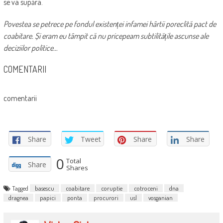
se va supăra.
Povestea se petrece pe fondul existenței infamei hârtii poreclită pact de
coabitare. Și eram eu tâmpit că nu pricepeam subtilitățile ascunse ale
deciziilor politice…
COMENTARII
comentarii
Share
Tweet
Share
Share
0
Total
Share
Shares
Tagged
basescu
coabitare
coruptie
cotroceni
dna
dragnea
papici
ponta
procurori
usl
vosganian