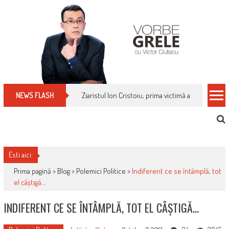
Skip
to
content
Cum îți schimbi, rapid, gratuit și eficient, furniz
NEWS FLASH
Esti aici:
Prima pagină >
Blog
>
Polemici Politice
>
Indiferent ce se întâmplă, tot
el câștigă…
INDIFERENT CE SE ÎNTÂMPLĂ, TOT EL CÂȘTIGĂ…