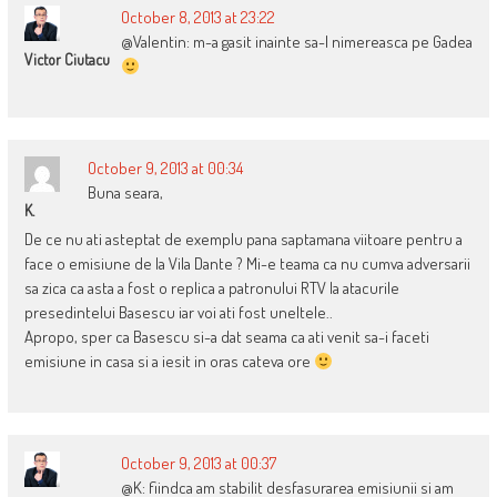
October 8, 2013 at 23:22
@Valentin: m-a gasit inainte sa-l nimereasca pe Gadea
Victor Ciutacu
October 9, 2013 at 00:34
Buna seara,
K.
De ce nu ati asteptat de exemplu pana saptamana viitoare pentru a
face o emisiune de la Vila Dante ? Mi-e teama ca nu cumva adversarii
sa zica ca asta a fost o replica a patronului RTV la atacurile
presedintelui Basescu iar voi ati fost uneltele..
Apropo, sper ca Basescu si-a dat seama ca ati venit sa-i faceti
emisiune in casa si a iesit in oras cateva ore
October 9, 2013 at 00:37
@K: fiindca am stabilit desfasurarea emisiunii si am