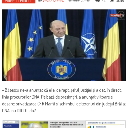
Polemici Politice
24
3045
de
Victor Ciutacu
-
October 7, 2013
– Băsescu ne-a anunțat că el e, de fapt, șeful justiției și a dat, în direct,
linia procurorilor DNA. Pe bază de presimțiri, a anunțat viitoarele
dosare: privatizarea CFR Marfă și schimbul de terenuri din județul Brăila;
DNA, nu DIICOT, da?