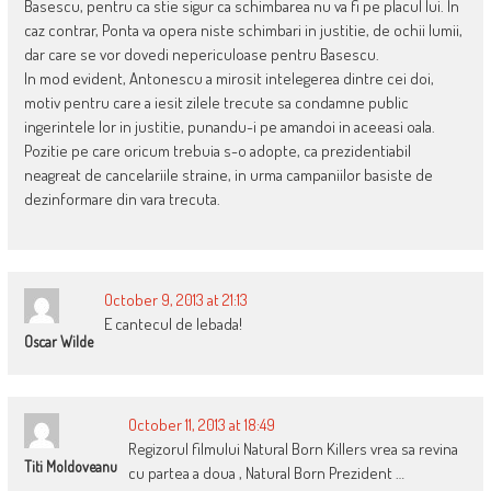
Basescu, pentru ca stie sigur ca schimbarea nu va fi pe placul lui. In
caz contrar, Ponta va opera niste schimbari in justitie, de ochii lumii,
dar care se vor dovedi nepericuloase pentru Basescu.
In mod evident, Antonescu a mirosit intelegerea dintre cei doi,
motiv pentru care a iesit zilele trecute sa condamne public
ingerintele lor in justitie, punandu-i pe amandoi in aceeasi oala.
Pozitie pe care oricum trebuia s-o adopte, ca prezidentiabil
neagreat de cancelariile straine, in urma campaniilor basiste de
dezinformare din vara trecuta.
October 9, 2013 at 21:13
E cantecul de lebada!
Oscar Wilde
October 11, 2013 at 18:49
Regizorul filmului Natural Born Killers vrea sa revina
Titi Moldoveanu
cu partea a doua , Natural Born Prezident …