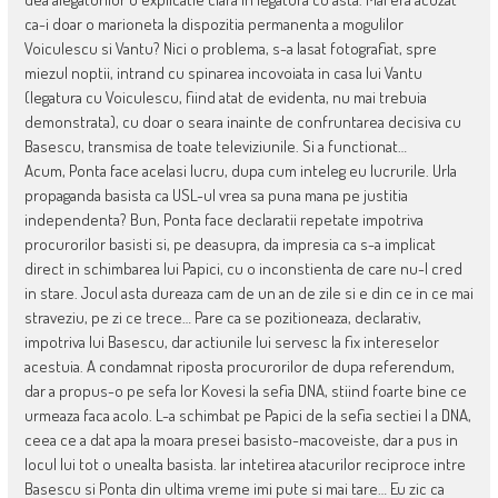
ca-i doar o marioneta la dispozitia permanenta a mogulilor
Voiculescu si Vantu? Nici o problema, s-a lasat fotografiat, spre
miezul noptii, intrand cu spinarea incovoiata in casa lui Vantu
(legatura cu Voiculescu, fiind atat de evidenta, nu mai trebuia
demonstrata), cu doar o seara inainte de confruntarea decisiva cu
Basescu, transmisa de toate televiziunile. Si a functionat…
Acum, Ponta face acelasi lucru, dupa cum inteleg eu lucrurile. Urla
propaganda basista ca USL-ul vrea sa puna mana pe justitia
independenta? Bun, Ponta face declaratii repetate impotriva
procurorilor basisti si, pe deasupra, da impresia ca s-a implicat
direct in schimbarea lui Papici, cu o inconstienta de care nu-l cred
in stare. Jocul asta dureaza cam de un an de zile si e din ce in ce mai
straveziu, pe zi ce trece… Pare ca se pozitioneaza, declarativ,
impotriva lui Basescu, dar actiunile lui servesc la fix intereselor
acestuia. A condamnat riposta procurorilor de dupa referendum,
dar a propus-o pe sefa lor Kovesi la sefia DNA, stiind foarte bine ce
urmeaza faca acolo. L-a schimbat pe Papici de la sefia sectiei I a DNA,
ceea ce a dat apa la moara presei basisto-macoveiste, dar a pus in
locul lui tot o unealta basista. Iar intetirea atacurilor reciproce intre
Basescu si Ponta din ultima vreme imi pute si mai tare… Eu zic ca