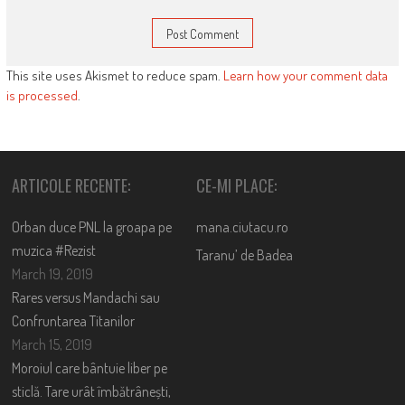
This site uses Akismet to reduce spam.
Learn how your comment data
is processed
.
ARTICOLE RECENTE:
CE-MI PLACE:
Orban duce PNL la groapa pe
mana.ciutacu.ro
muzica #Rezist
Taranu’ de Badea
March 19, 2019
Rares versus Mandachi sau
Confruntarea Titanilor
March 15, 2019
Moroiul care bântuie liber pe
sticlă. Tare urât îmbătrânești,