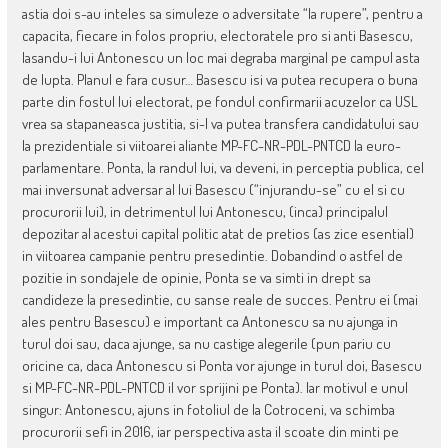
astia doi s-au inteles sa simuleze o adversitate “la rupere”, pentru a
capacita, fiecare in folos propriu, electoratele pro si anti Basescu,
lasandu-i lui Antonescu un loc mai degraba marginal pe campul asta
de lupta. Planul e fara cusur… Basescu isi va putea recupera o buna
parte din fostul lui electorat, pe fondul confirmarii acuzelor ca USL
vrea sa stapaneasca justitia, si-l va putea transfera candidatului sau
la prezidentiale si viitoarei aliante MP-FC-NR-PDL-PNTCD la euro-
parlamentare. Ponta, la randul lui, va deveni, in perceptia publica, cel
mai inversunat adversar al lui Basescu (“injurandu-se” cu el si cu
procurorii lui), in detrimentul lui Antonescu, (inca) principalul
depozitar al acestui capital politic atat de pretios (as zice esential)
in viitoarea campanie pentru presedintie. Dobandind o astfel de
pozitie in sondajele de opinie, Ponta se va simti in drept sa
candideze la presedintie, cu sanse reale de succes. Pentru ei (mai
ales pentru Basescu) e important ca Antonescu sa nu ajunga in
turul doi sau, daca ajunge, sa nu castige alegerile (pun pariu cu
oricine ca, daca Antonescu si Ponta vor ajunge in turul doi, Basescu
si MP-FC-NR-PDL-PNTCD il vor sprijini pe Ponta). Iar motivul e unul
singur: Antonescu, ajuns in fotoliul de la Cotroceni, va schimba
procurorii sefi in 2016, iar perspectiva asta il scoate din minti pe