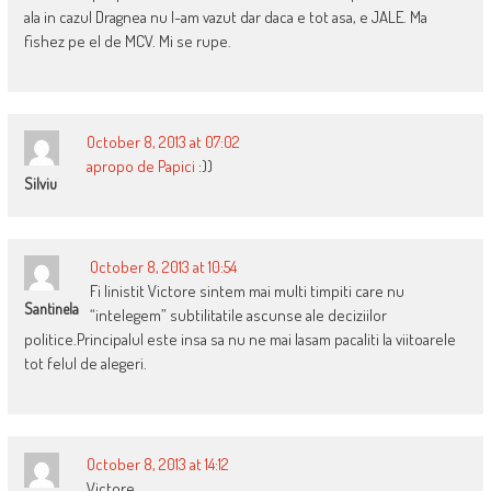
ala in cazul Dragnea nu l-am vazut dar daca e tot asa, e JALE. Ma
fishez pe el de MCV. Mi se rupe.
October 8, 2013 at 07:02
apropo de Papici
:))
Silviu
October 8, 2013 at 10:54
Fi linistit Victore sintem mai multi timpiti care nu
Santinela
“intelegem” subtilitatile ascunse ale deciziilor
politice.Principalul este insa sa nu ne mai lasam pacaliti la viitoarele
tot felul de alegeri.
October 8, 2013 at 14:12
Victore,