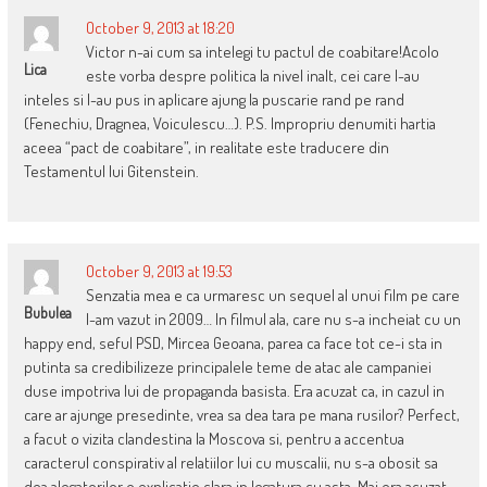
October 9, 2013 at 18:20
Victor n-ai cum sa intelegi tu pactul de coabitare!Acolo
Lica
este vorba despre politica la nivel inalt, cei care l-au
inteles si l-au pus in aplicare ajung la puscarie rand pe rand
(Fenechiu, Dragnea, Voiculescu…). P.S. Impropriu denumiti hartia
aceea “pact de coabitare”, in realitate este traducere din
Testamentul lui Gitenstein.
October 9, 2013 at 19:53
Senzatia mea e ca urmaresc un sequel al unui film pe care
Bubulea
l-am vazut in 2009… In filmul ala, care nu s-a incheiat cu un
happy end, seful PSD, Mircea Geoana, parea ca face tot ce-i sta in
putinta sa credibilizeze principalele teme de atac ale campaniei
duse impotriva lui de propaganda basista. Era acuzat ca, in cazul in
care ar ajunge presedinte, vrea sa dea tara pe mana rusilor? Perfect,
a facut o vizita clandestina la Moscova si, pentru a accentua
caracterul conspirativ al relatiilor lui cu muscalii, nu s-a obosit sa
dea alegatorilor o explicatie clara in legatura cu asta. Mai era acuzat