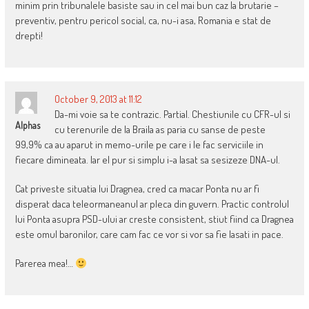
minim prin tribunalele basiste sau in cel mai bun caz la brutarie –
preventiv, pentru pericol social, ca, nu-i asa, Romania e stat de
drepti!
October 9, 2013 at 11:12
Da-mi voie sa te contrazic. Partial. Chestiunile cu CFR-ul si
Alphas
cu terenurile de la Braila as paria cu sanse de peste
99,9% ca au aparut in memo-urile pe care i le fac serviciile in
fiecare dimineata. Iar el pur si simplu i-a lasat sa sesizeze DNA-ul.
Cat priveste situatia lui Dragnea, cred ca macar Ponta nu ar fi
disperat daca teleormaneanul ar pleca din guvern. Practic controlul
lui Ponta asupra PSD-ului ar creste consistent, stiut fiind ca Dragnea
este omul baronilor, care cam fac ce vor si vor sa fie lasati in pace.
Parerea mea!…