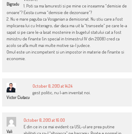
Bigradu
1. Poti sa ma lamuresti si pe mine ce inseamna “demisie de
onoare”? Exista cumva “demisie de dezonoare”?
2. Nu e mare paguba ca Vosganian a demisionat. Nu stiu care a fost
implicarea lui cu Interagro, dar daca ma uit la “transeele” pe care le-a
sapat si pe care le-a lasat mostenire in bugetul statului cat a fost
ministru de finante (in special in trimestrul IV din 2008) cred ca
acolo se afla mult mai multe motive sa-l judece.
Omul este un incompetent si un impostor in materie de finante si
economie.
October 8, 2013 at 14:24
gest politic, nu l-am inventat noi.
Victor Ciutacu
October 8, 2013 at 16:00
E din ce in ce mai evident ca USL-ul are prea putine
Vali
abilitati ca sa-l “altoiasca” pe barcagiu. Poate e normal in