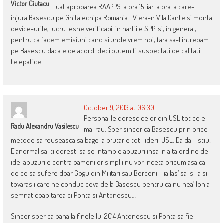
Victor Ciutacu
luat aprobarea RAAPPS la ora 15. iar la ora la care-l
injura Basescu pe Ghita echipa Romania TV era-n Vila Dante si monta
device-urile, lucru lesne verificabil in hartiile SPP. si, in general,
pentru ca facem emisiuni cand si unde vrem noi, fara sa-l intrebam
pe Basescu daca e de acord. deci putem fi suspectati de calitati
telepatice
October 9, 2013 at 06:30
Personal le doresc celor din USL tot ce e
Radu Alexandru Vasilescu
mai rau. Sper sincer ca Basescu prin orice
metode sa reuseasca sa bage la brutarie toti liderii USL. Da da – stiu!
E anormal sa-ti doresti sa se-ntample abuzuri insa in alta ordine de
idei abuzurile contra oamenilor simplii nu vor inceta oricum asa ca
de ce sa sufere doar Gogu din Militari sau Berceni – ia las’ sa-si ia si
tovarasii care ne conduc ceva de la Basescu pentru ca nu nea’ Ion a
semnat coabitarea ci Ponta si Antonescu…
Sincer sper ca pana la finele lui 2014 Antonescu si Ponta sa fie