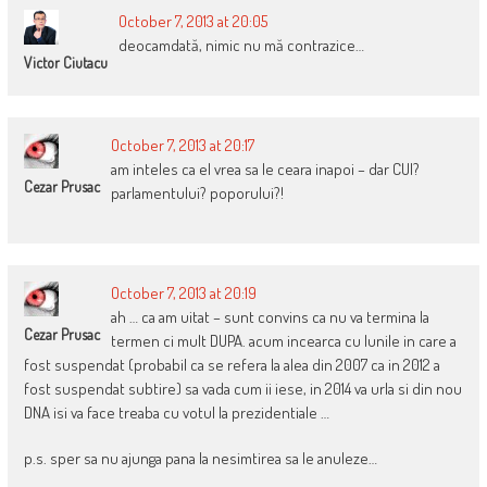
October 7, 2013 at 20:05
deocamdată, nimic nu mă contrazice…
Victor Ciutacu
October 7, 2013 at 20:17
am inteles ca el vrea sa le ceara inapoi – dar CUI?
Cezar Prusac
parlamentului? poporului?!
October 7, 2013 at 20:19
ah … ca am uitat – sunt convins ca nu va termina la
Cezar Prusac
termen ci mult DUPA. acum incearca cu lunile in care a
fost suspendat (probabil ca se refera la alea din 2007 ca in 2012 a
fost suspendat subtire) sa vada cum ii iese, in 2014 va urla si din nou
DNA isi va face treaba cu votul la prezidentiale …
p.s. sper sa nu ajunga pana la nesimtirea sa le anuleze…