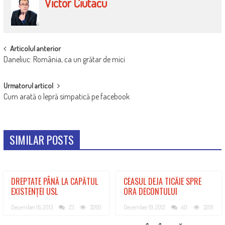
Victor Ciutacu
POST
Articolul anterior
Daneliuc: România, ca un grătar de mici
NAVIGATION
Urmatorul articol
Cum arată o lepră simpatică pe facebook
SIMILAR POSTS
DREPTATE PÂNĂ LA CAPĂTUL
CEASUL DEJA TICĂIE SPRE
EXISTENȚEI USL
ORA DECONTULUI
December 16, 2013
23
3260
December 19, 2012
40
3201