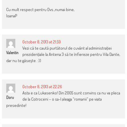
Cu mult respect pentru Dvs.,numai bine,
IoanaP
October 8, 2013 at 21:59
Vezi că te caută purtătorul de cuvânt al administraţiei
Valentin
prezidenţiale la Antena 3 să te înfiereze pentru Vila Dante,
dar nu te găseşte. :))
October 8, 2013 at 22:26
Asta e ca Lukasenko! Din 2005 sunt convins ca nu va pleca
Doru
de la Cotroceni – o sa-l aleaga “romanii” pe viata
presedinte!