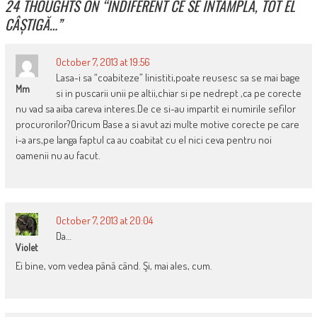
24 THOUGHTS ON “
INDIFERENT CE SE ÎNTÂMPLĂ, TOT EL
CÂȘTIGĂ…
”
October 7, 2013 at 19:56
Lasa-i sa “coabiteze” linistiti,poate reusesc sa se mai bage
Mm
si in puscarii unii pe altii,chiar si pe nedrept ,ca pe corecte
nu vad sa aiba careva interes.De ce si-au impartit ei numirile sefilor
procurorilor?Oricum Base a si avut azi multe motive corecte pe care
i-a ars,pe langa faptul ca au coabitat cu el nici ceva pentru noi
oamenii nu au facut.
October 7, 2013 at 20:04
Da…
Violet
Ei bine, vom vedea până când. Şi, mai ales, cum.