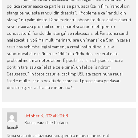
politica romaneasca ca partile sa se paruiasca (ca in film, “randul din
stanga palmuieste randul din dreapta”). Problema e ca “randul din
stanga” nu palmuieste. Cand marinarul oboseste dupa atatea atacuri
si se relaxeaza probabil cu un paharel si un pufulet (pentru
cunoscatori), “randul din stanga” se relaxeaza si el. Pai, atunci cand
mai atacati si voi? Mai mult, marinarul are un “avans” de 9 ani in care a
reusit sa schimbe legi si oameni, a creat institutii noi si si-a
subordonat altele. Nu mai e “Nila” din 2004, desi creierul este
probabil mult mai neted acum. E posibil sa-si inchipuie ca inca e
dorit in tara, sau ca “el stie ce e bine”, un fel de “sindrom
Ceausescu”. In toate cazurile, cat timp USL sta capra nu va reusi
foarte multe. Iar din pozitia de capra nu-l poate ataca pe Basau
decat cu gaze, iar la asta e imun, nu?…
October 8, 2013 at 20:08
Buna seara d-le Ciutacu,
IoanaP
Dupa seara de astazi,basescu ,pentru mine, e inexistent!