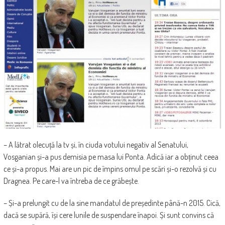
– A lătrat olecuță la tv și, în ciuda votului negativ al Senatului,
Vosganian și-a pus demisia pe masa lui Ponta. Adică iar a obținut ceea
ce și-a propus. Mai are un pic de împins omul pe scări și-o rezolvă și cu
Dragnea. Pe care-l va întreba de ce grăbește.
– Și-a prelungit cu de la sine mandatul de președinte până-n 2015. Cică,
dacă se supără, își cere lunile de suspendare înapoi. Și sunt convins că