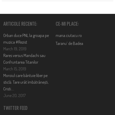
ARTICOLE RECENTE:
CE-MI PLACE:
Orban duce PNL la groapa pe
mana.ciutacu.ro
muzica #Rezist
Taranu’ de Badea
March 19, 2019
Rares versus Mandachi sau
Confruntarea Titanilor
March 15, 2019
Moroiul care bântuie liber pe
sticlă. Tare urât îmbătrânești,
Cristi….
June 20, 2017
TWITTER FEED