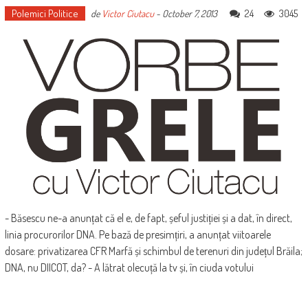
Polemici Politice
24
3045
de
Victor Ciutacu
-
October 7, 2013
- Băsescu ne-a anunțat că el e, de fapt, șeful justiției și a dat, în direct,
linia procurorilor DNA. Pe bază de presimțiri, a anunțat viitoarele
dosare: privatizarea CFR Marfă și schimbul de terenuri din județul Brăila;
DNA, nu DIICOT, da? - A lătrat olecuță la tv și, în ciuda votului