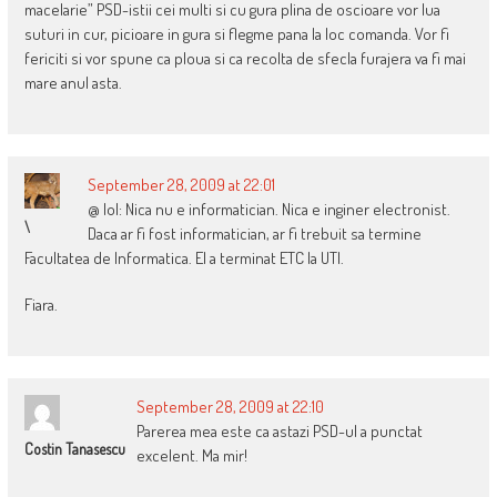
macelarie” PSD-istii cei multi si cu gura plina de oscioare vor lua
suturi in cur, picioare in gura si flegme pana la loc comanda. Vor fi
fericiti si vor spune ca ploua si ca recolta de sfecla furajera va fi mai
mare anul asta.
September 28, 2009 at 22:01
@ lol: Nica nu e informatician. Nica e inginer electronist.
\
Daca ar fi fost informatician, ar fi trebuit sa termine
Facultatea de Informatica. El a terminat ETC la UTI.
Fiara.
September 28, 2009 at 22:10
Parerea mea este ca astazi PSD-ul a punctat
Costin Tanasescu
excelent. Ma mir!