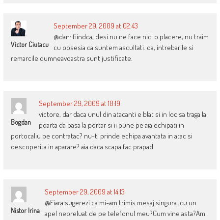
September 29, 2009 at 02:43
@dan: fiindca, desi nu ne face nici o placere, nu traim
Victor Ciutacu
cu obsesia ca suntem ascultati. da, intrebarile si
remarcile dumneavoastra sunt justificate.
September 29, 2009 at 10:19
victore, dar daca unul din atacanti e blat si in loc sa traga la
Bogdan
poarta da pasa la portar si ii pune pe aia echipati in
portocaliu pe contratac? nu-ti prinde echipa avantata in atac si
descoperita in aparare? aia daca scapa fac prapad
September 29, 2009 at 14:13
@Fiara:sugerezi ca mi-am trimis mesaj singura ,cu un
Nistor Irina
apel nepreluat de pe telefonul meu?Cum vine asta?Am