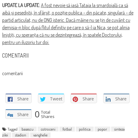
UPDATE LA UPDATE:
A fost nevoie să iasă Tataia la smardoială ca să
aibă şi pesediştii, în sfârşit, o poziţie publica – din păcate, singulară – de
partid articulat, nu de ONG isteric. Dacă mâine nu se ţin de cuvânt cu
demisia-n bloc după flitul definitiv pe care o să-l ia Nica, se pot alinia
liniştiţi, cu speranţa că nu se dezintegrează, în spatele Doctorului,
pentru un iluzoriu tur doi.
COMENTARII
comentarii
Share
Tweet
Share
Share
0
Total
Share
Shares
Tagged
basescu
cotroceni
fotbal
politica
popor
sinteza
zilei
stadion
vanghelie