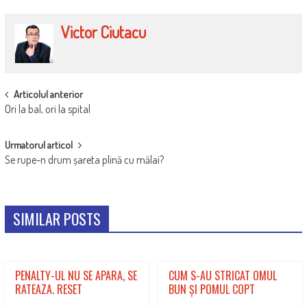
Victor Ciutacu
POST
Articolul anterior
Ori la bal, ori la spital
NAVIGATION
Urmatorul articol
Se rupe-n drum șareta plină cu mălai?
SIMILAR POSTS
PENALTY-UL NU SE APARA, SE
CUM S-AU STRICAT OMUL
RATEAZA. RESET
BUN ȘI POMUL COPT