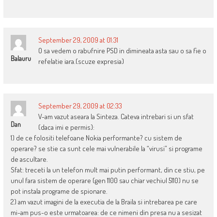
September 29, 2009 at 01:31
O sa vedem o rabufnire PSD in dimineata asta sau o sa fie o
Balauru
refelatie iara.(scuze expresia)
September 29, 2009 at 02:33
V-am vazut aseara la Sinteza. Cateva intrebari si un sfat
Dan
(daca imi e permis):
1) de ce folositi telefoane Nokia performante? cu sistem de
operare? se stie ca sunt cele mai vulnerabile la “virusi” si programe
de ascultare.
Sfat: treceti la un telefon mult mai putin performant, din ce stiu, pe
unul fara sistem de operare (gen 1100 sau chiar vechiul 5110) nu se
pot instala programe de spionare.
2) am vazut imagini de la executia de la Braila si intrebarea pe care
mi-am pus-o este urmatoarea: de ce nimeni din presa nu a sesizat