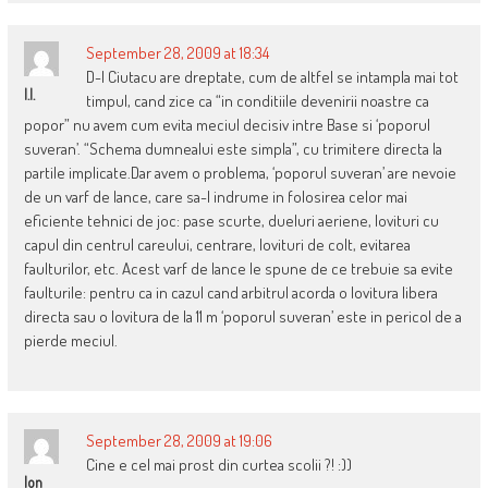
September 28, 2009 at 18:34
D-l Ciutacu are dreptate, cum de altfel se intampla mai tot
I.I.
timpul, cand zice ca “in conditiile devenirii noastre ca
popor” nu avem cum evita meciul decisiv intre Base si ‘poporul
suveran’. “Schema dumnealui este simpla”, cu trimitere directa la
partile implicate.Dar avem o problema, ‘poporul suveran’ are nevoie
de un varf de lance, care sa-l indrume in folosirea celor mai
eficiente tehnici de joc: pase scurte, dueluri aeriene, lovituri cu
capul din centrul careului, centrare, lovituri de colt, evitarea
faulturilor, etc. Acest varf de lance le spune de ce trebuie sa evite
faulturile: pentru ca in cazul cand arbitrul acorda o lovitura libera
directa sau o lovitura de la 11 m ‘poporul suveran’ este in pericol de a
pierde meciul.
September 28, 2009 at 19:06
Cine e cel mai prost din curtea scolii ?! :))
Ion