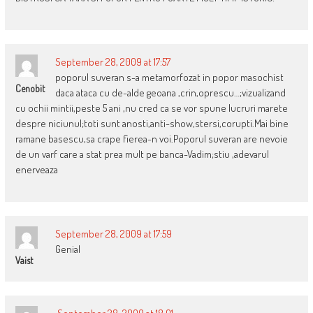
September 28, 2009 at 17:57
poporul suveran s-a metamorfozat in popor masochist
Cenobit
daca ataca cu de-alde geoana ,crin,oprescu…;vizualizand
cu ochii mintii,peste 5 ani ,nu cred ca se vor spune lucruri marete
despre niciunul;toti sunt anosti,anti-show,stersi,corupti.Mai bine
ramane basescu,sa crape fierea-n voi.Poporul suveran are nevoie
de un varf care a stat prea mult pe banca-Vadim;stiu ,adevarul
enerveaza
September 28, 2009 at 17:59
Genial
Vaist