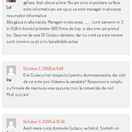
@Fiara. Urat obicei ai bre ! Nu am scris in postare ca Nica
Lol
este informatician, am spus ca este manager in alocarea
resurselor informatice.
Alta gâsca in alta traista. Manageri in alocarea……….. sunt oamenii nr. 2
in SUA in bordul primelor 500 firme de top, si des trec pe primul
loc. Daca ne da voie Dl’ Ciutacu detaliez, dar nu cred ca este nevoie
sunt convins ca şti si tu banalităţile astea.
October 2, 2009 at 11:40
D.le Ciutacu! tot respectul pentru dumneavoastra, dar stiti
Ina
de ce este pus Videanu la sanatate? Raspunsul e simplu:
cu firmele de marmura vrea sa puna cruci la romani.Vai de noi!
Mult succes!
October 3, 2009 at 16:56
Aveti mare curaj domnule Ciutacu, va felicit. Sunteti un