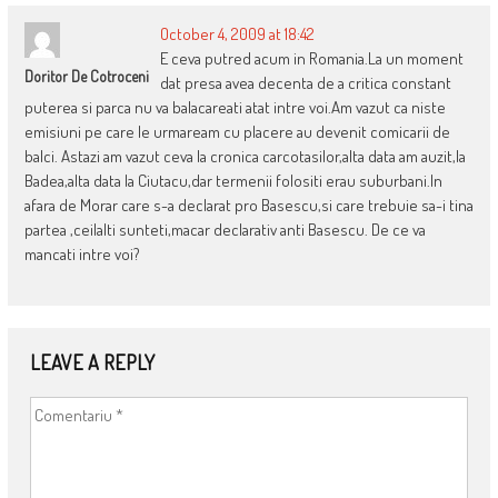
October 4, 2009 at 18:42
E ceva putred acum in Romania.La un moment
Doritor De Cotroceni
dat presa avea decenta de a critica constant
puterea si parca nu va balacareati atat intre voi.Am vazut ca niste
emisiuni pe care le urmaream cu placere au devenit comicarii de
balci. Astazi am vazut ceva la cronica carcotasilor,alta data am auzit,la
Badea,alta data la Ciutacu,dar termenii folositi erau suburbani.In
afara de Morar care s-a declarat pro Basescu,si care trebuie sa-i tina
partea ,ceilalti sunteti,macar declarativ anti Basescu. De ce va
mancati intre voi?
LEAVE A REPLY