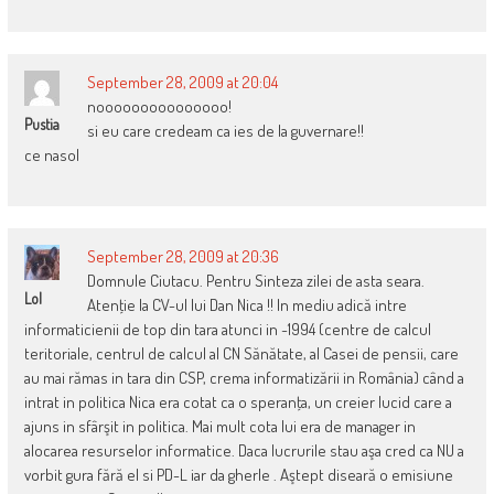
September 28, 2009 at 20:04
nooooooooooooooo!
Pustia
si eu care credeam ca ies de la guvernare!!
ce nasol
September 28, 2009 at 20:36
Domnule Ciutacu. Pentru Sinteza zilei de asta seara.
Lol
Atenţie la CV-ul lui Dan Nica !! In mediu adică intre
informaticienii de top din tara atunci in ~1994 (centre de calcul
teritoriale, centrul de calcul al CN Sănătate, al Casei de pensii, care
au mai rămas in tara din CSP, crema informatizării in România) când a
intrat in politica Nica era cotat ca o speranţa, un creier lucid care a
ajuns in sfârşit in politica. Mai mult cota lui era de manager in
alocarea resurselor informatice. Daca lucrurile stau aşa cred ca NU a
vorbit gura fără el si PD-L iar da gherle . Aştept diseară o emisiune