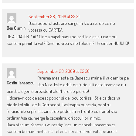
September 28, 2009 at 22:31
Daca poporul asta are sange in k.o a.i.e. de ce nu
Ben Giamin
voteaza cu CARTEA
DE ALIGATOR ? Ai? Cine a papat banu pe cartile alea cu care nu
suntem primiti la vot? Cine nu vrea sa le folosim? Un sincer HUUUUO!
September 28, 2009 at 22:56
Parerea mea este ca Basescu maine il va demite pe
Costin Tanasescu
Dan Nica. Este orbit de furie si ii este teama sa nu
piarda alegerile prezidentiale.N-are ce pierde!
Il doare-n cot de acest popor si de locuitorii sai. Stie ca daca va
piede fotoliul de la Cotroceni, il asteapta puscaria, pentru
furaciunile si jaful savarsit de pedelisti in frunte cu clanul sau
ordinar!Asa ca, merge la cacealma, ori totul, ori nimic.
Daca si acum Basescu va castiga inca un mandat, inseamna ca
suntem bolnavi mintal, ma refer la cei care il vor vota pe acest