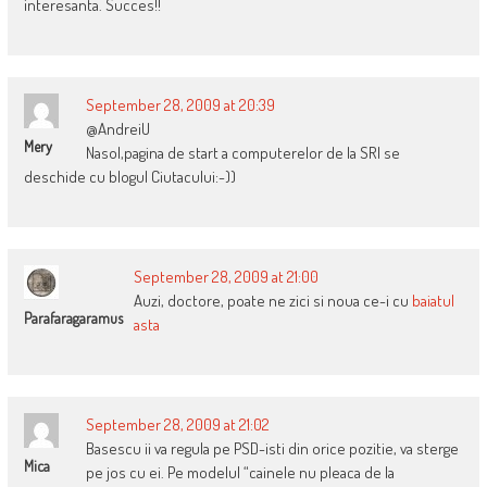
interesanta. Succes!!
September 28, 2009 at 20:39
@AndreiU
Mery
Nasol,pagina de start a computerelor de la SRI se
deschide cu blogul Ciutacului:-))
September 28, 2009 at 21:00
Auzi, doctore, poate ne zici si noua ce-i cu
baiatul
Parafaragaramus
asta
September 28, 2009 at 21:02
Basescu ii va regula pe PSD-isti din orice pozitie, va sterge
Mica
pe jos cu ei. Pe modelul “cainele nu pleaca de la