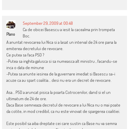
September 29, 2009 at 00:48
Ca de obicei Basescu a iesit la cacealma prin trompeta
Plano
Boc.
A anuntat revocarea lui Nica si a lasat un interval de 24 ore pana la
emiterea decretului de revocare.
Ce putea sa faca PSD ?
-Putea sa inghita galusca si sa numeasca alt ministru , facandu-se
inca o data de minune
-Putea sa anunte iesirea de la guvernare imediat si Basescu sa-i
acuze ca au spart coalitia… desi nu era un decret de revocare.
Asa… PSD a aruncat pisica la poarta Cotrocenilor, dand si el un
ultimatum de 24 de ore.
Daca Base semneaza decretul de revocare a lui Nica nu o mai poate
da cotite, in mod credibil, ca nu este vinovat de spargerea coalitiei.
Este posibil sa aiba dreptate cei care sustin ca Base nu va semna