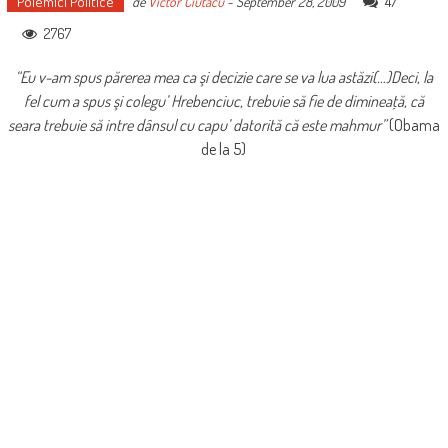
Polemici Politice
47
de
Victor Ciutacu
-
September 28, 2009
2767
“Eu v-am spus părerea mea ca şi decizie care se va lua astăzi(…)Deci, la
fel cum a spus şi colegu’ Hrebenciuc, trebuie să fie de dimineaţă, că
seara trebuie să intre dânsul cu capu’ datorită că este mahmur”
(Obama
de la 5)