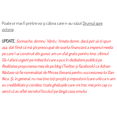
Poate or mai fi printre voi şi câţiva care n-au văzut
Drumul spre
victorie
…
UPDATE:
Sorinache, domnu’ Vântu, ‘timate domn, dacă pot să-ţi spun
aşa, dat fiind că mă ştii preocupat de soarta financiară a imperiul media
pe care l-ai construit din gunoi, am un sfat gratis pentru tine, ultimul.
Dă-l afară urgent pe imbecilul care a pus în dezbatere publică pe
Realitatea propunerea mea de pe blog (Twitter şi Facebook) ca Adrian
Năstase să fie nominalizat de Mircea Geoană pentru succesiunea lui Dan
Nica. Şi, în general, nu mai ţine toţi proştii şi impostorii (care urlă ca n-am
eu credibilitate şi ciordesc toate ghiduşiile care-mi trec mie prin cap cu
aerul că au aflat secretul focului) pe lângă casa omului.