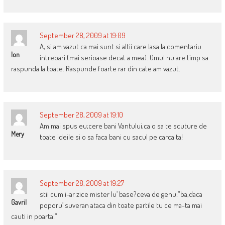
September 28, 2009 at 19:09
A, si am vazut ca mai sunt si altii care lasa la comentariu
Ion
intrebari (mai serioase decat a mea). Omul nu are timp sa
raspunda la toate. Raspunde foarte rar din cate am vazut.
September 28, 2009 at 19:10
Am mai spus eu;cere bani Vantului,ca o sa te scuture de
Mery
toate ideile si o sa faca bani cu sacul pe carca ta!
September 28, 2009 at 19:27
stii cum i-ar zice mister lu’ base?ceva de genu:”ba,daca
Gavril
poporu’ suveran ataca din toate partile tu ce ma-ta mai
cauti in poarta!”