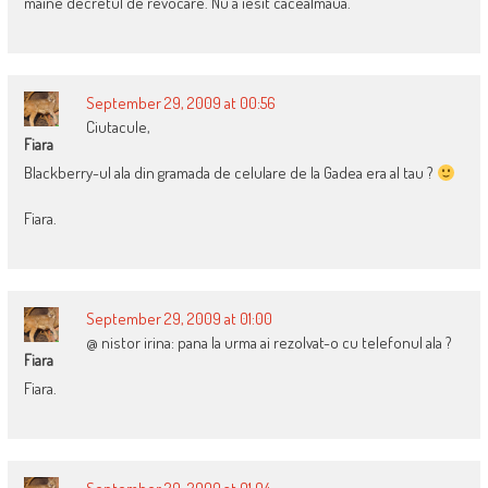
maine decretul de revocare. Nu a iesit cacealmaua.
September 29, 2009 at 00:56
Ciutacule,
Fiara
Blackberry-ul ala din gramada de celulare de la Gadea era al tau ?
Fiara.
September 29, 2009 at 01:00
@ nistor irina: pana la urma ai rezolvat-o cu telefonul ala ?
Fiara
Fiara.