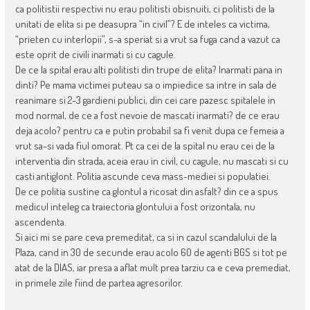
ca politistii respectivi nu erau politisti obisnuiti, ci politisti de la
unitati de elita si pe deasupra “in civil”? E de inteles ca victima,
“prieten cu interlopii”, s-a speriat si a vrut sa fuga cand a vazut ca
este oprit de civili inarmati si cu cagule.
De ce la spital erau alti politisti din trupe de elita? Inarmati pana in
dinti? Pe mama victimei puteau sa o impiedice sa intre in sala de
reanimare si 2-3 gardieni publici, din cei care pazesc spitalele in
mod normal, de ce a fost nevoie de mascati inarmati? de ce erau
deja acolo? pentru ca e putin probabil sa fi venit dupa ce femeia a
vrut sa-si vada fiul omorat. Pt ca cei de la spital nu erau cei de la
interventia din strada, aceia erau in civil, cu cagule, nu mascati si cu
casti antiglont. Politia ascunde ceva mass-mediei si populatiei.
De ce politia sustine ca glontul a ricosat din asfalt? din ce a spus
medicul inteleg ca traiectoria glontului a fost orizontala, nu
ascendenta.
Si aici mi se pare ceva premeditat, ca si in cazul scandalului de la
Plaza, cand in 30 de secunde erau acolo 60 de agenti BGS si tot pe
atat de la DIAS, iar presa a aflat mult prea tarziu ca e ceva premediat,
in primele zile fiind de partea agresorilor.