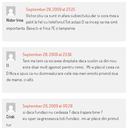
September 28, 2009 at 23:25
Victor,stiu ca sunt in afara subiectului,dar si sora mea a
Nistor Irina
patit la fel cu telefonul.Tot astazi.O sa incep sa ma simt
importanta .Base,ti-e frica ?E o tampenie.
September 28, 2009 at 23:56
Tare ma tem ca voi avea dreptate daca sustin ca din nou
I.I.
este doar mult zgomot pentru nimic.. Mi-a placut ceea ce
D.Nica a spus ca nu dumnealui are cele mai mari emotii privind ziua
de maine, ci altii.
September 29, 2009 at 00:28
si daca fundasi nu cedeaza ? daca il apara bine ?
Cristi
eu sper sa greseasca toti fundasi ..mi-ar place din primul
tur