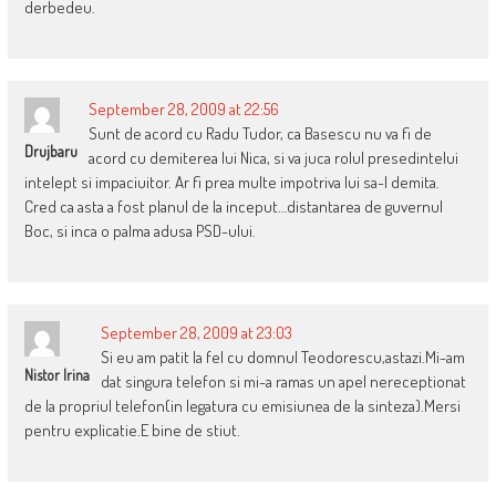
derbedeu.
September 28, 2009 at 22:56
Sunt de acord cu Radu Tudor, ca Basescu nu va fi de
Drujbaru
acord cu demiterea lui Nica, si va juca rolul presedintelui
intelept si impaciuitor. Ar fi prea multe impotriva lui sa-l demita.
Cred ca asta a fost planul de la inceput…distantarea de guvernul
Boc, si inca o palma adusa PSD-ului.
September 28, 2009 at 23:03
Si eu am patit la fel cu domnul Teodorescu,astazi.Mi-am
Nistor Irina
dat singura telefon si mi-a ramas un apel nereceptionat
de la propriul telefon(in legatura cu emisiunea de la sinteza).Mersi
pentru explicatie.E bine de stiut.