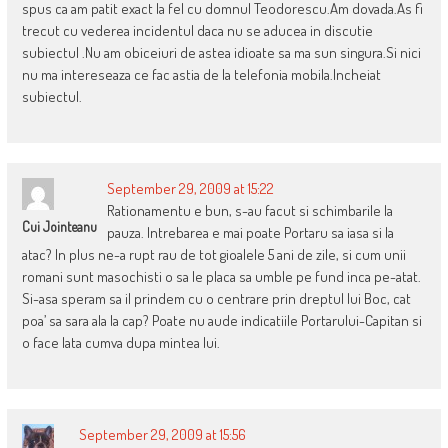
spus ca am patit exact la fel cu domnul Teodorescu.Am dovada.As fi
trecut cu vederea incidentul daca nu se aducea in discutie
subiectul .Nu am obiceiuri de astea idioate sa ma sun singura.Si nici
nu ma intereseaza ce fac astia de la telefonia mobila.Incheiat
subiectul.
September 29, 2009 at 15:22
Rationamentu e bun, s-au facut si schimbarile la
Cui Jointeanu
pauza. Intrebarea e mai poate Portaru sa iasa si la
atac? In plus ne-a rupt rau de tot gioalele 5 ani de zile, si cum unii
romani sunt masochisti o sa le placa sa umble pe fund inca pe-atat.
Si-asa speram sa il prindem cu o centrare prin dreptul lui Boc, cat
poa’ sa sara ala la cap? Poate nu aude indicatiile Portarului-Capitan si
o face lata cumva dupa mintea lui.
September 29, 2009 at 15:56