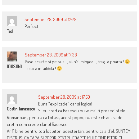
September 28, 2009 at 17:28
Perfect!
Ted
September 28, 2009 at 17:38
Pase scurte si pe sus…, ai-n’ai mingea…, tragi la poarta !
[D][S][N]
Tactica infailibila !
September 28, 2009 at 17:50
Buna “explicatie” dar si logica!
Costin Tanasescu
Si eu cred ca Basescu nu va mai fi presedintele
Romanbaei, pentru ca totusi, acest popor, nu este chiar asa de
cretin cum crede clanul Basescu.
Ar fi bine pentru toti locuitorii acestei tari, pentru ca altfel, SUNTEM
DISTRUSI CA TARA SI POPOR PENTRU FOARTE MULT TIMP ISTORIC!