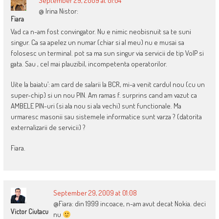
September 29, 2009 at 01:04
@ Irina Nistor:
Fiara
Vad ca n-am fost convingator. Nu e nimic neobisnuit sa te suni
singur. Ca sa apelez un numar (chiar si al meu) nu e musai sa
folosesc un terminal. pot sa ma sun singur via servicii de tip VoIP si
gata. Sau , cel mai plauzibil, incompetenta operatorilor.
Uite la baiatu’: am card de salarii la BCR, mi-a venit cardul nou (cu un
super-chip) si un nou PIN. Am ramas f. surprins cand am vazut ca
AMBELE PIN-uri (si ala nou si ala vechi) sunt functionale. Ma
urmaresc masonii sau sistemele informatice sunt varza ? (datorita
externalizarii de servicii) ?
Fiara.
September 29, 2009 at 01:08
@Fiara: din 1999 incoace, n-am avut decat Nokia. deci
Victor Ciutacu
nu