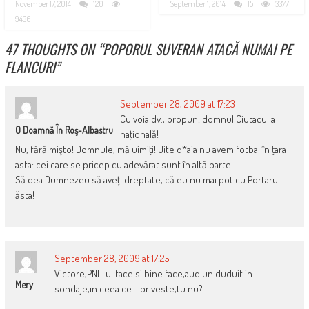
November 17, 2014
120
September 1, 2014
15
3377
9436
47 THOUGHTS ON “
POPORUL SUVERAN ATACĂ NUMAI PE
FLANCURI
”
September 28, 2009 at 17:23
Cu voia dv., propun: domnul Ciutacu la
O Doamnă În Roş-Albastru
naţională!
Nu, fără mişto! Domnule, mă uimiţi! Uite d*aia nu avem fotbal în ţara
asta: cei care se pricep cu adevărat sunt în altă parte!
Să dea Dumnezeu să aveţi dreptate, că eu nu mai pot cu Portarul
ăsta!
September 28, 2009 at 17:25
Victore,PNL-ul tace si bine face,aud un duduit in
Mery
sondaje,in ceea ce-i priveste,tu nu?