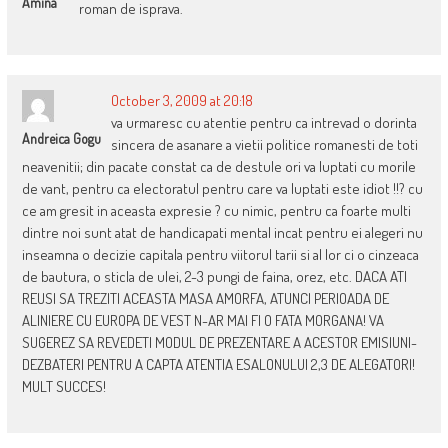
Amina
roman de isprava.
October 3, 2009 at 20:18
va urmaresc cu atentie pentru ca intrevad o dorinta
Andreica Gogu
sincera de asanare a vietii politice romanesti de toti
neavenitii; din pacate constat ca de destule ori va luptati cu morile
de vant, pentru ca electoratul pentru care va luptati este idiot !!? cu
ce am gresit in aceasta expresie ? cu nimic, pentru ca foarte multi
dintre noi sunt atat de handicapati mental incat pentru ei alegeri nu
inseamna o decizie capitala pentru viitorul tarii si al lor ci o cinzeaca
de bautura, o sticla de ulei, 2-3 pungi de faina, orez, etc. DACA ATI
REUSI SA TREZITI ACEASTA MASA AMORFA, ATUNCI PERIOADA DE
ALINIERE CU EUROPA DE VEST N-AR MAI FI O FATA MORGANA! VA
SUGEREZ SA REVEDETI MODUL DE PREZENTARE A ACESTOR EMISIUNI-
DEZBATERI PENTRU A CAPTA ATENTIA ESALONULUI 2,3 DE ALEGATORI!
MULT SUCCES!