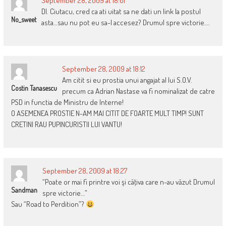
September 28, 2009 at 18:01
Dl. Ciutacu, cred ca ati uitat sa ne dati un link la postul
No_sweet
asta…sau nu pot eu sa-l accesez? Drumul spre victorie….
September 28, 2009 at 18:12
Am citit si eu prostia unui angajat al lui S.O.V.
Costin Tanasescu
precum ca Adrian Nastase va fi nominalizat de catre
PSD in functia de Ministru de Interne!
O ASEMENEA PROSTIE N-AM MAI CITIT DE FOARTE MULT TIMP! SUNT
CRETINI RAU PUPINCURISTII LUI VANTU!
September 28, 2009 at 18:27
“Poate or mai fi printre voi şi câţiva care n-au văzut Drumul
Sandman
spre victorie…”
Sau “Road to Perdition”?