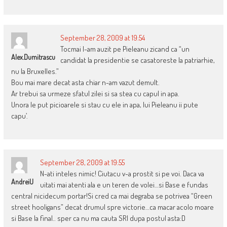
September 28, 2009 at 19:54
Tocmai l-am auzit pe Pieleanu zicand ca “un
Alex.dumitrascu
candidat la presidentie se casatoreste la patriarhie,
nu la Bruxelles.”
Bou mai mare decat asta chiar n-am vazut demult.
Ar trebui sa urmeze sfatul zilei si sa stea cu capul in apa.
Unora le put picioarele si stau cu ele in apa, lui Pieleanu ii pute
capu’.
September 28, 2009 at 19:55
N-ati inteles nimic! Ciutacu v-a prostit si pe voi. Daca va
AndreiU
uitati mai atenti ala e un teren de volei…si Base e fundas
central nicidecum portar!Si cred ca mai degraba se potrivea “Green
street hooligans” decat drumul spre victorie…ca macar acolo moare
si Base la final.. sper ca nu ma cauta SRI dupa postul asta:D