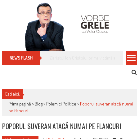
Skip
to
content
Cum îți schimbi, rapid, gratuit și eficient, furniz
NEWS FLASH
Esti aici:
Prima pagină >
Blog
>
Polemici Politice
>
Poporul suveran atacă numai
pe flancuri
POPORUL SUVERAN ATACĂ NUMAI PE FLANCURI