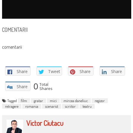
COMENTARII
comentarii
Share
Tweet
Share
Share
0
Total
Share
Shares
Tagged
film
gratar
mici
mircea daneliuc
regizor
retragere
romania
scenarist
scriitor
teatru
Victor Ciutacu