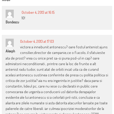
October 4, 2013 at 16:15
10!
Bondescu
October 4, 2013 at 17:03
victore a innebunit antonescu? oare fostul antenist ajuns
Alexph
consilier,director de campanie,ce o fi acolo, il sfatuieste
ata de prost? vrea cu orice pret sa-si puna psd-ul in cap? oare
admiratorii neconditionati , printre care la loc de frunte e alt
antenist radu tudor, sunt atat de orbiti incat uita ca de curand
acelasi antonescu sustinea conferinte de presa cu politia politica si
critica de zor justitia? aia nu era ingerinta in justitie? daca pana si
constantin, lideul pc, care nu iese cu declaratii in public cere
convocarea de urgenta a conducerii usl datorita derapajelor
evidente ale lui antonescu si a celorlati pnl-istii, concluzia e ca
alianta are zilele numarate si asta datorita atacurilor lansate pe toate
palierele de catre liberali. iar culmea ipocriziei moderatorilor de la