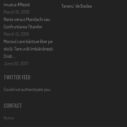
muzica #Rezist
Taranu’ de Badea
March 19, 2019
Rares versus Mandachi sau
Confruntarea Titanilor
March 15, 2019
Moroiul care bântuie liber pe
sticlă. Tare urât îmbătrânești,
Cristi….
June 20, 2017
TWITTER FEED
Could not authenticate you.
CONTACT
Nume: