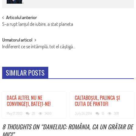
POST
Articolul anterior
S-a rupt lanțul de iubire, a stat planeta
NAVIGATION
Urmatorul articol
Indiferent ce se întâmplă, tot el câștigă…
SIMILAR POSTS
DACĂ ALTFEL NU NE
CALTABOȘUL, PALINCA ȘI
CONVINGEŢI, BATEŢI-NE!
CUTIA DE PANTOFI
May 17, 2013
28
3490
July 24, 2014
15
3611
8 THOUGHTS ON “
DANELIUC: ROMÂNIA, CA UN GRĂTAR DE
MICI
”