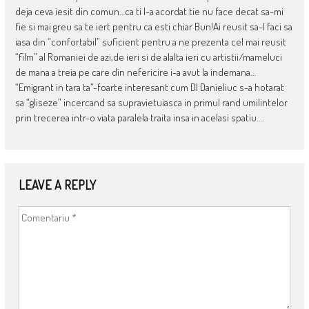
deja ceva iesit din comun…ca ti l-a acordat tie nu face decat sa-mi
fie si mai greu sa te iert pentru ca esti chiar Bun!Ai reusit sa-l faci sa
iasa din “confortabil” suficient pentru a ne prezenta cel mai reusit
“film” al Romaniei de azi,de ieri si de alalta ieri cu artistii/mameluci
de mana a treia pe care din nefericire i-a avut la indemana…
“Emigrant in tara ta”-foarte interesant cum Dl Danieliuc s-a hotarat
sa “gliseze” incercand sa supravietuiasca in primul rand umilintelor
prin trecerea intr-o viata paralela traita insa in acelasi spatiu….
LEAVE A REPLY