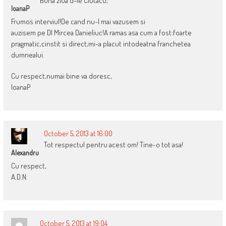
Buna ziua d-le Ciutacu,
IoanaP
Frumos interviul!De cand nu-l mai vazusem si
auzisem pe Dl Mircea Danieliuc!A ramas asa cum a fost:foarte
pragmatic,cinstit si direct;mi-a placut intodeatna franchetea
dumnealui.
Cu respect,numai bine va doresc,
IoanaP
October 5, 2013 at 16:00
Tot respectul pentru acest om! Tine-o tot asa!
Alexandru
Cu respect,
A.D.N.
October 5, 2013 at 19:04