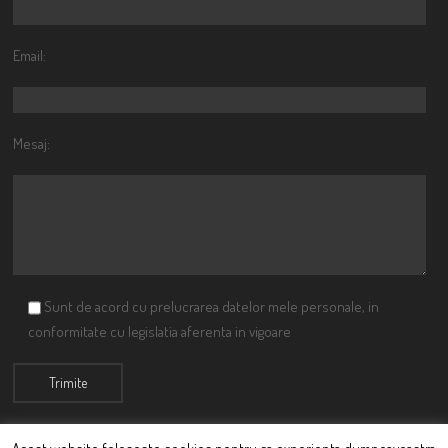
Email:
Mesaj:
Sunt de acord cu prelucrarea datelor mele personale, in
conformitate cu legislatia aferenta in vigoare