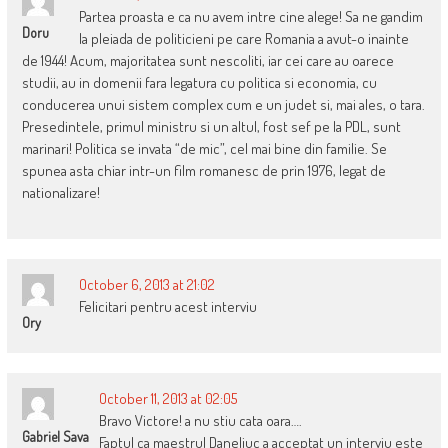
Partea proasta e ca nu avem intre cine alege! Sa ne gandim
Doru
la pleiada de politicieni pe care Romania a avut-o inainte
de 1944! Acum, majoritatea sunt nescoliti, iar cei care au oarece
studii, au in domenii fara legatura cu politica si economia, cu
conducerea unui sistem complex cum e un judet si, mai ales, o tara.
Presedintele, primul ministru si un altul, fost sef pe la PDL, sunt
marinari! Politica se invata “de mic”, cel mai bine din familie. Se
spunea asta chiar intr-un film romanesc de prin 1976, legat de
nationalizare!
October 6, 2013 at 21:02
Felicitari pentru acest interviu
Ory
October 11, 2013 at 02:05
Bravo Victore! a nu stiu cata oara….
Gabriel Sava
Faptul ca maestrul Daneliuc a acceptat un interviu este