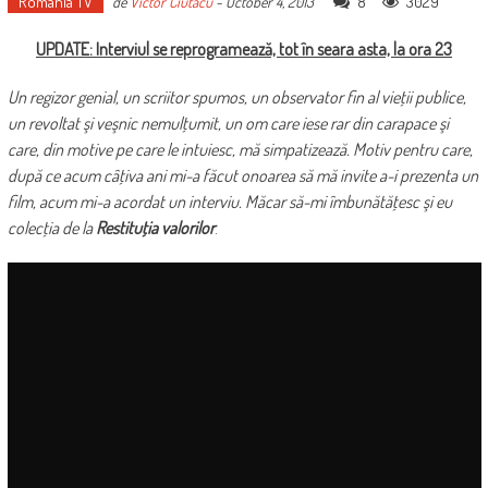
Romania TV
8
3029
de
Victor Ciutacu
-
October 4, 2013
UPDATE: Interviul se reprogramează, tot în seara asta, la ora 23
Un regizor genial, un scriitor spumos, un observator fin al vieţii publice,
un revoltat şi veşnic nemulţumit, un om care iese rar din carapace şi
care, din motive pe care le intuiesc, mă simpatizează. Motiv pentru care,
după ce acum câţiva ani mi-a făcut onoarea să mă invite a-i prezenta un
film, acum mi-a acordat un interviu. Măcar să-mi îmbunătăţesc şi eu
colecţia de la
Restituţia valorilor
.