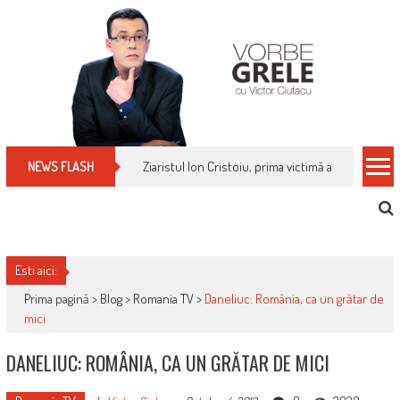
Skip
to
content
Ziaristul Ion Cristoiu, prima victimă a noi cenzuri 
NEWS FLASH
Esti aici:
Prima pagină >
Blog
>
Romania TV
>
Daneliuc: România, ca un grătar de
mici
DANELIUC: ROMÂNIA, CA UN GRĂTAR DE MICI