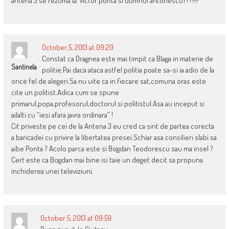
antena 3 se rezuma la: victor ponta si domnul antonescu???!!!!
October 5, 2013 at 09:20
Constat ca Dragnea este mai timpit ca Blaga in materie de
Santinela
politie.Pai daca ataca astfel politia poate sa-si ia adio de la
orice fel de alegeri.Sa nu uite ca in fiecare sat,comuna oras este
cite un politist.Adica cum se spune
primarul,popa,profesorul,doctorul si politistul.Asa au inceput si
ailalti cu “iesi afara javra ordinara” !
Cit priveste pe cei de la Antena 3 eu cred ca sint de partea corecta
a baricadei cu privire la libertatea presei.Schiar asa consilieri slabi sa
aibe Ponta ? Acolo parca este si Bogdan Teodorescu sau ma insel ?
Cert este ca Bogdan mai bine isi taie un deget decit sa propuna
inchiderea unei televiziuni.
October 5, 2013 at 09:59